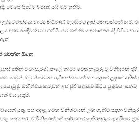
ී, මෙසේ සිදුවීම වරදක් යයි මම හඟිමි.
ා උද්වේගාත්මක නාට්‍ය නිර්මාණ ඇගයීමට ලක් නොවන්නේ නම්, එ
ය අතර බෙදීමක් හට ගනියි. මේ තත්ත්වය අනාගතයේදී විවිධාකා
 ඇත.
ුවක් වෙන්න ඕනෙ
ස් අතින් වඩා පැරණි තාලේ නාට්‍ය වෙත නැඹුරු වූ විනිසුරන් ජූරි
ේ. නමුත්, ඔවුන් සමගම රුචිකත්වයෙන් සහ අදහස් උදහස් අතින් ඉද
 යොමු වූ විනිශ්චය කරුවන් ද ඒ ජූරි සභාවේ සිටිය යුතුමය. එනම්
යක් විය යුතුයි.
ත්වයෙන් යුතු, සහ අදාළ වෙන විනිශ්චයන් ලබා ගැනීම සඳහා විනිසුර
ළ යුතු අතර, ඒ විනිසුරන්ගේ කාර්යභාරය නිරතුරුව ඇගයීමට ලක