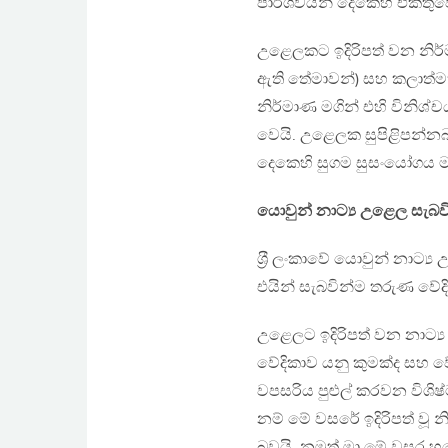
පාර්ශවයන් දෙකෙහි එකතුව
උළෙලකට ඉදිරිපත් වන නිර්ම
ඇති තේමාවන්) සහ කලාත්ම
නිර්මාණ මගින් එහි විනිශ්ච
වෙයි. උළෙලක සුපිළිපන්නබ
දෙකෙහි සුගම සුසංයෝගය ම
යොවුන් නාට්‍ය උළෙල සැබ
ශ‍්‍රී ලංකාවේ යොවුන් නාට
එයින් සැබවින්ම තරුණ වේදි
උළෙලට ඉදිරිපත් වන නාට්‍ය
වේදිකාව යනු කුමක්ද සහ 
වපසරිය පුළුල් කරවන විශි
නම් මේ වසරේ ඉදිරිපත් වූ
බවයි. නමුත් මා මේ වසර හ