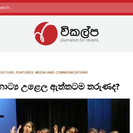
rch
CULTURE
,
FEATURES
,
MEDIA AND COMMUNICATIONS
නාට්‍ය උළෙල ඇත්තටම තරුණද?