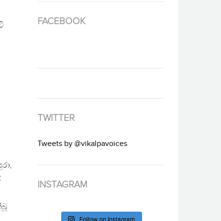
FACEBOOK
වී
TWITTER
Tweets by @vikalpavoices
ුරා,
ේ
INSTAGRAM
බූ
Follow on Instagram