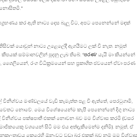
 නොසිතමි.*
්‍රහණය කර ඇති නාට්‍ය දෙස බැලූ විට, අපට පෙනෙන්නේ මඳක්
ිසිවක් යොවුන් නාට්‍ය උළෙලේදී ඇගයීමට ලක් වී නැත. නමුත්
කීපයක් සම්මානවලින් පුදනු ලැබ තිබේ.
‘පරණ‘
යැයි මා කියන්නේ
ෛලියෙන්, රංග විධික‍්‍රමයෙන් සහ ප‍්‍රකාශිත ජවයෙන් ඒවා පරණ
විනිශ්චය මණ්ඩලයේ වැඩි කැමැත්ත පළ වී ඇත්තේ, පෙරටුගාමී,
ාණ වෙතට නොවේ. මෙය විශේෂයෙන්ම කැපී පෙනෙන්නේ දිගු නාට්‍ය
විනිශ්චය පක්ෂපාතී එකක් නොවන බව මම විශ්වාස කරමි (වසර
ජිකයෙකු වශයෙන් සිටි මම එය අත්දැකීමෙන්ම දනිමි). නමුත්, ඒ
 සහ අනුකූලතාවය කෙරෙහි ඕනෑවට වඩා බර එකක් බව නම් මම විශ්වා