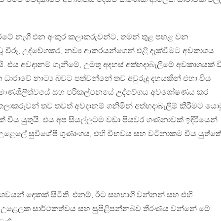
 රටේ නැගී එන අංකුර කලාකරුවන්ට, තමන් තුළ පහළ වන
 විරූ, උද්වේගකර, නව්‍ය ආකරයන්ගෙන් එළි දැක්වීමට අවකාශය
යි. එය අවදානම් ගැනීමේ, උමතු අදහස් අත්හදාබැලීමේ අවකාශයක් ව
‍රධාන ධාරාවේ නාට්‍ය බවට පත්වන්නේ තව අවුරුදු දහයකින් එහා විය
නිර්මාණශීලිත්වයේ සහ පරිකල්පනයේ උද්වේගය අවශෝෂණය කර
කරුවන් තව තවත් අවදානම් ගනිමින් අත්හදාබැලීම් කිරීමට යොම
ය යුතුයි. එය අප සියල්ලටම වඩා පියවර ගණනාවක් ඉදිරියෙන්
‍ය උළෙලේ සුවිශේෂී ගුණාංගය, එහි විභවය සහ වටිනාකම විය යුත්ත
වයන් දෙකක් සිටිති. එනම්, ඊට සහභාගි වන්නන් සහ එහි
. උළෙලක සාර්ථකත්වය සහ සුපිළිපන්නබව තීරණය වන්නේ මේ