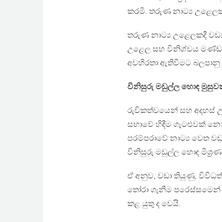
කරමි. තරුණ නාට්‍ය උළෙලකද
තරුණ නාට්‍ය උළෙලකදී වඩ
උළෙල සහ විනිශ්චය මණ්ඩල
අවහිරතා ඇතිවීමට බලපානු
විනිසුරු මඩුල්ල හොඳ මුස
රුචිකත්වයෙන් සහ අදහස් උදහ
සභාවේ හිඳීම ගැටළුවක් නොව
පරම්පරාවේ නාට්‍ය වෙත වඩා
විනිසුරු මඩුල්ල හොඳ මිශ‍්‍රණ
ඒ අනුව, වඩා තියුණු, විවිධ
තෝරා ගැනීම පරෙස්සමෙන් ක
කළ යුතු ද වෙයි.