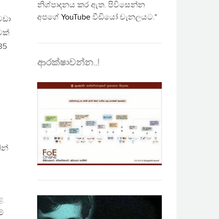
නිශ්පාදනය කර ඇත. පිවිසෙන්න
අපගේ
YouTube
වීඩියෝ චැනලයට."
වඩා
වක්
35
ආරක්ෂාවන්න..!
ින්
ළ
්