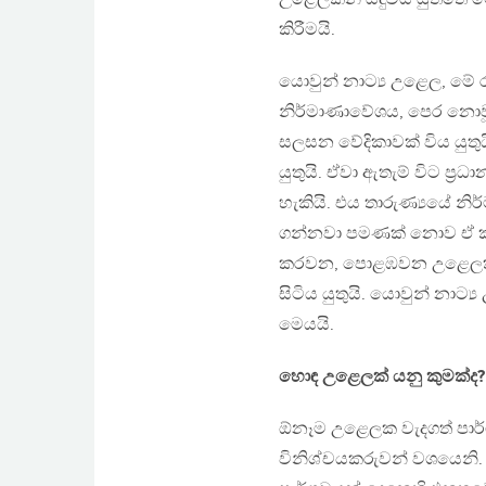
කිරීමයි.
යොවුන් නාට්‍ය උළෙල, මේ
නිර්මාණාවේශය, පෙර නොවූ
සලසන වේදිකාවක් විය යුතු
යුතුයි. ඒවා ඇතැම් විට ප‍්
හැකියි. එය තාරුණ්‍යයේ 
ගන්නවා පමණක් නොව ඒ කලා
කරවන, පොළඹවන උළෙලක් වි
සිටිය යුතුයි. යොවුන් නාට්
මෙයයි.
හොඳ උළෙලක් යනු කුමක්ද?
ඕනෑම උළෙලක වැදගත් පාර්ශ
විනිශ්චයකරුවන් වශයෙනි