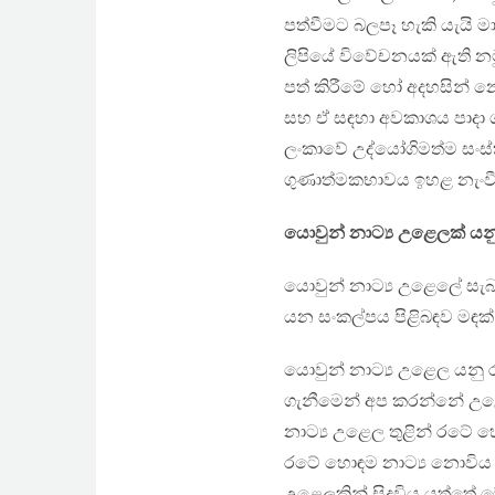
පත්වීමට බලපෑ හැකි යැයි 
ලිපියේ විවේචනයක් ඇති න
පත් කිරීමේ හෝ අදහසින් න
සහ ඒ සඳහා අවකාශය පාදා ග
ලංකාවේ උද්යෝගිමත්ම සංස
ගුණාත්මකභාවය ඉහළ නැංවී
යොවුන් නාට්‍ය උළෙලක් යනු
යොවුන් නාට්‍ය උළෙලේ සැබ
යන සංකල්පය පිළිබඳව මඳක් ව
යොවුන් නාට්‍ය උළෙල යනු
ගැනීමෙන් අප කරන්නේ උළෙල
නාට්‍ය උළෙල තුළින් රටේ හො
රටේ හොඳම නාට්‍ය නොවිය හ
උළෙලකින් සිදුවිය යුත්ත