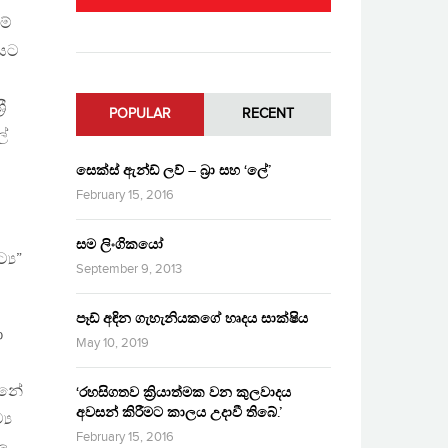
මේ
වයට
ී
POPULAR
RECENT
ේ
සෙක්ස් ඇන්ඩ් ලව් – බ්‍රා සහ ‘ලේ’
February 15, 2016
සම ලිංගිකයෝ
‍ය”
September 9, 2013
පෑඩ් අඳින ගැහැනියකගේ හෘදය සාක්ෂිය
ා
May 10, 2019
න්නේ
‘රහසිගතව ක්‍රියාත්මක වන කුලවාදය
අවසන් කිරීමට කාලය උදාවී තිබේ.’
‍ය
February 15, 2016
ල