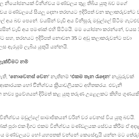
 නියෝජනයක් විනිශ්චය මණ්ඩලය තුළ තිබිය යුතු බව මගේ
නිශ්චය මණ්ඩලයේ සියලූ දෙනා තරඟයට ඉදිරිපත් වන කලාකරුවන්ට 
හල් අය බව පෙනේ. වයසින් වැඩි අය විනිසුරු මඩුල්ලේ සිටීම ගැටළු
ින් වැඩි අය පමණක් එහි සිටීමයි. මම යෝජනා කරන්නේ, වයස 
්ට සහ, තරඟයට ඉදිරිපත් නොවන 35 ට අඩු කලාකරුවන්ට පවා
ස ඇරයුම් ලැබිය යුතුයි යන්නයි.
ැක්වීමට නම්
 ඇති,
’නොවෙනස් වෙන’
නැතිනම්
‘එකම තැන රැඳෙන’
නැඹුරුවක්
කාරයක හෝ විිනිශ්චය ක‍්‍රියාවලියකට අහිතකරය. එවැනි
 සහ නව්‍ය ප‍්‍රවේශයන් දිරිමත් කළ යුතු තරුණ උළෙලකට කිහිප ගුණයක
 විනිශ්චය මඩුල්ලේ සාමාජිකයන් වරින් වර වෙනස් විය යුතු බවයි.
ගාණක් පුරා එක දිගට එකම විනිශ්චය මණ්ඩලයක සේවය කිරීම ඒ අදා
ශ්චය මණ්ඩලයට හෝ යහපතක් වන්නේ කෙසේදැයි යන්න මට තේරුම