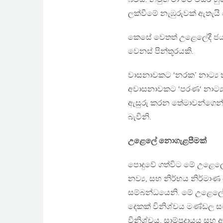
ලක්වීමේ නැඹුරුවක් ඇතැයි
කෙසේ වෙතත් උළෙලේදී ජයග‍
වෙනස් පින්තූරයකි.
වාසනාවකට ‘නරක’ නාට්‍ය ක
අවාසනාවකට ‘පරණ‘ නාට්‍ය 
ඇසුරු කරන තේමාවන්ගෙන්, ශ
බැවිනි.
උළෙලේ නොගැළපීමක්
පොදුවේ ගත්විට මේ උළෙලේ 
නව්‍ය, සහ නිර්භය නිර්ම
සම්බන්ධයෙනි. මේ උළෙලේ 
දෙකක් විනිශ්චය මණ්ඩල සමා
විනිශ්චය, සාම්ප‍්‍රදායය