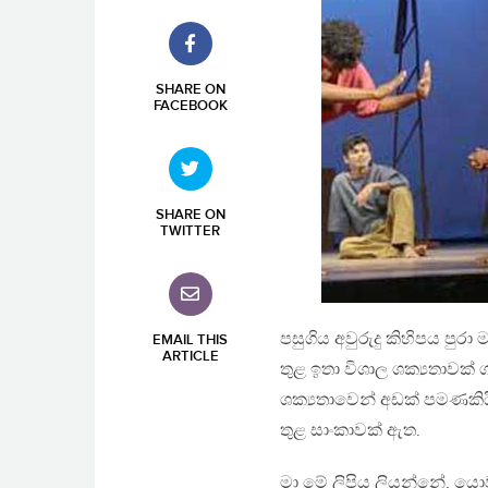
SHARE ON
FACEBOOK
SHARE ON
TWITTER
පසුගිය අවුරුදු කිහිපය ප
EMAIL THIS
ARTICLE
තුළ ඉතා විශාල ශක්‍යතාවක් 
ශක්‍යතාවෙන් අඩක් පමණකිය
තුළ සාංකාවක් ඇත.
මා මේ ලිපිය ලියන්නේ, ය