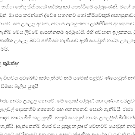
මා හඟින හේතු කිහිපයක් ඉස්මතු කර පෙන්වීමේ අරමුණෙනි. මගේ 
මුත්, මා එය කරන්නේ ද්වේෂ සහගතව හෝ කිසිවෙකුත් අපහසුතා
ොවේ. මේ උළෙල අවංක, අව්‍යාජ ඇගයුමකට ලක්කිරීමේ අවශ්‍යතාව
ැනීම මෙය ලිවීමේ ආසන්නතම අරමුණයි. එහි අවසාන ඉලක්කය, ශ‍්‍ර
්කෘතික උළෙල බවට පත්වීමේ හැකියාව ඇති යොවුන් නාට්‍ය උළෙල
මයි.
 කුමක්ද?
ෑ විභවය අවබෝධ කරගැනීමට නම් යමෙක් පළමුව ර්‍ණයොවුන් නාට්
ිමසා බැලිය යුතුයි.
 රාජ්‍ය නාට්‍ය උළෙල නොවේ. මේ දෙකේ අරමුණ සහ ගුණාංග පටලව
වල් දෙකෙහිම ශත්‍යතාව සහ අනන්‍යතාව සොරා ගැනීමයි. රාජ්‍ය
ඳම නාට්‍ය බිහි කළ යුතුයි. නමුත් යොවුන් නාට්‍ය උළෙලින් බිහිව
ැකියි. (ඇත්තෙන්ම එසේ විය යුතුද නැත) ඒ වෙනුවට යොවුන් නාට්
ේ මේ රටේ වේදිකාවේ අනාගතය දෙසට ක්ෂණික ආලේක ධාරාවක් එල්