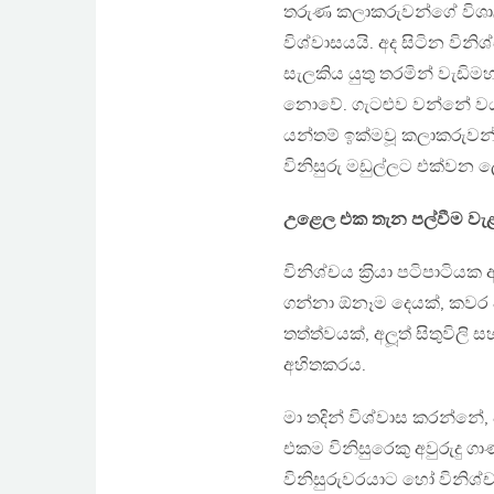
තරුණ කලාකරුවන්ගේ විශාල
විශ්වාසයයි. අද සිටින වි
සැලකිය යුතු තරමින් වැඩිම
නොවේ. ගැටළුව වන්නේ වයස
යන්තම් ඉක්මවූ කලාකරුවන
විනිසුරු මඩුල්ලට එක්වන ලෙ
උළෙල එක තැන පල්වීම වැළ
විනිශ්චය ක‍්‍රියා පටිපාටියක
ගන්නා ඕනෑම දෙයක්, කවර ආ
තත්ත්වයක්, අලූත් සිතුවිලි
අහිතකරය.
මා තදින් විශ්වාස කරන්නේ,
එකම විනිසුරෙකු අවුරුදු 
විනිසුරුවරයාට හෝ විනි