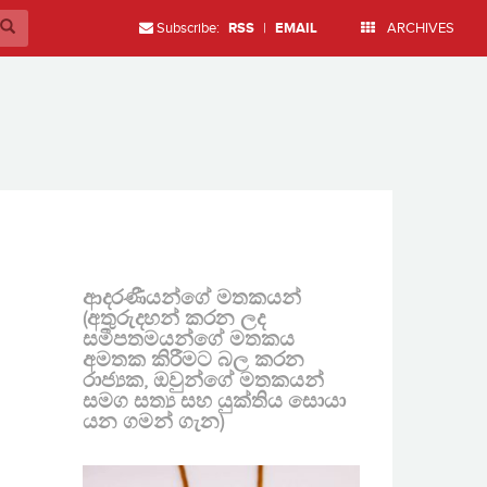
Subscribe:
RSS
|
EMAIL
ARCHIVES
ආදරණීයන්ගේ මතකයන්
(අතුරුදහන් කරන ලද
සමීපතමයන්ගේ මතකය
අමතක කිරීමට බල කරන
රාජ්‍යක, ඔවුන්ගේ මතකයන්
සමග සත්‍ය සහ යුක්තිය සොයා
යන ගමන් ගැන)