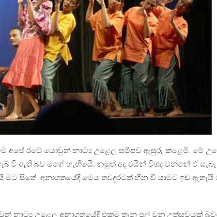
ුරා මම අපේ රටේ යොවුන් නාට්‍ය උළෙල සමීපව ඇසුරු කළෙමි. මේ 
ගැබ් වී ඇති බව මගේ හැඟීමයි. නමුත් අද එයින් විශද වන්නේ ඒ සැබෑ
ි මට සිතේ. අනාගතයේදී මෙය තවදුරටත් හීන වී යාමට ඉඩ ඇතැයි 
ොවුන් නාට්‍ය උළෙල අනාගතයේදී එකම තැන පල් වන උත්සවයක් බ