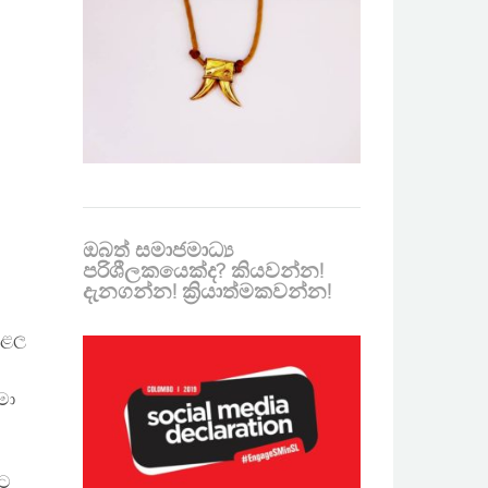
ඔබත් සමාජමාධ්‍ය
පරිශීලකයෙක්ද? කියවන්න!
දැනගන්න! ක්‍රියාත්මකවන්න!
උළෙල
මා
වට