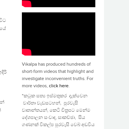
විට
රයේ
Vikalpa has produced hundreds of
short-form videos that highlight and
ිරි
investigate inconvenient truths. For
more videos,
click here
.
"කටුක සත්‍ය ඉස්මතුකර දැක්වෙන
න්
වාර්තා වැඩසටහන්, පුරවැසි
්
වෘතාන්තයන්, කෙටි චිත්‍රපට මෙන්ම
දේශපාලන සංවාද, සාකච්ඡා, සිය
ගණනක් විකල්ප පුරවැසි වෙබ් අඩවිය