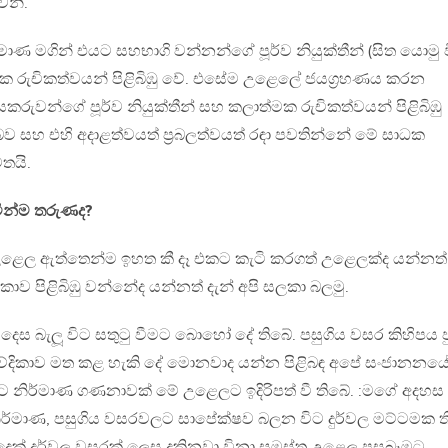
ෙනි.
ාණ මගින් එයට සහභාගි වන්නන්ගේ පූර්ව නියුක්තීන් (සිත යොමු 
ක රුචිකත්වයන් පිළිබිඹු වේ. එසේම උළෙලේ ජයග‍්‍රහණය කරන
යකරුවන්ගේ පූර්ව නියුක්තීන් සහ කලාත්මක රුචිකත්වයන් පිළිබිඹු
ව සහ එහි අදාළත්වයත් ප‍්‍රබලත්වයත් රඳා පවතින්නේ මේ සාධක
තයි.
වින්ම තරුණද?
්‍ය උළෙල ඇත්තෙන්ම ඉහත කී දෑ එකට කැටි කරගත් උළෙලක්ද යන්නත්
කාව පිළිබිඹු වන්නේද යන්නත් දැන් අපි සලකා බලමු.
 දෙස බැලූ විට සතුටු වීමට බොහෝ දේ තිබේ. පසුගිය වසර කිහිපය ප
වේදිකාව මත කළ හැකි දේ මොනවාද යන්න පිළිබඳ අපේ සංජානනය
ෂ්ට නිර්මාණ ගණනාවක් මේ උළෙලට ඉදිරිපත් වී තිබේ. :මගේ අදහස
 නිර්මාණ, පසුගිය වසරවලට සාපේක්ෂව බලන විට දුර්වල මට්ටමක ති
ුදෙක් දුර්වල වසරක් ලෙස දකිනවා විනා සමස්ත උළෙල පසුබෑමට