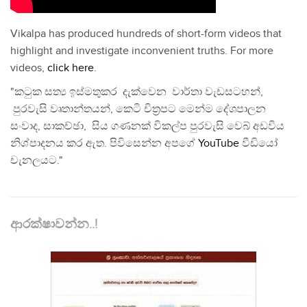
Vikalpa has produced hundreds of short-form videos that
highlight and investigate inconvenient truths. For more
videos,
click here
.
"කටුක සත්‍ය ඉස්මතුකර දැක්වෙන වාර්තා වැඩසටහන්,
පුරවැසි වෘතාන්තයන්, කෙටි චිත්‍රපට මෙන්ම දේශපාලන
සංවාද, සාකච්ඡා, සිය ගණනක් විකල්ප පුරවැසි වෙබ් අඩවිය
නිශ්පාදනය කර ඇත. පිවිසෙන්න අපගේ
YouTube
වීඩියෝ
චැනලයට."
ආරක්ෂාවන්න..!