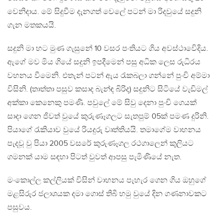
වෙනිදාය. මේ සිදුවීම දැනගත් වෙලේ පටන් මා රිදවුයේ සදුනි
ගැන මතකයයි.
සදුනි මා හට මුණ ගැසුනේ 10 වසර පංතියට ගිය අවස්ථාවෙිදිය.
ඇගේ මව මිය ගියේ සදුනි ඉපදීමෙන් පසු අධික ලෙස රුධිරය
වහනය වීමෙනි. එතැන් පටන් ඇය රැකබලා ගන්නේ පුංචි අම්මා
විසිනි. (තාත්තා පසුව කසාද බැන්ඳ බිරිද) සදුනිට සිටියේ වැඩිමල්
අක්කා කෙනෙකු පමණි. පවුලේ මේ සිවු දෙනා පුංචි ගෙයක්
සාදා ගෙන ජිවත් වුයේ කුරුණෑගලට සැතපුම් 05ක් පමණ දුරිනි.
පියාගේ රැකියාව වුයේ රියදුරු වෘත්තියයි. තමාගේම වාහනය
පැදවූ වු පියා 2005 වසරේ කුරුණෑගල රථගාලෙන් කුලියට
ගමනක් යාම සඳහා පිටත් වුවත් ආපසු පැමිණියේ නැත.
මංකොල්ල කල්ලියක් විසින් වාහනය පැහැර ගෙන ගිය ඔහුගේ
මළසිරුර ජලාශයක දමා ගොස් තිබී හමු වුයේ දින ගණනාවකට
පසුවය.