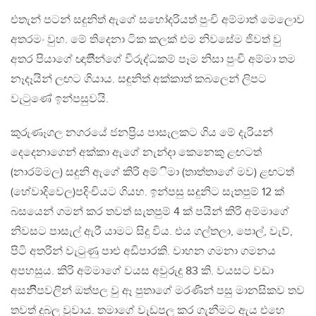
එතැන් පටන් සදුනිත් ඇගේ සහෝදරියත් පුංචි අම්මාත් මෙලොව
අතරමං වුහ. මේ තිදෙනා ටික කලක් එම නිවසේම ජිවත් වු
අතර පියාගේ ඥාතීින්ගේ විරුද්ධකම් පෑම නිසා පුංචි අම්මා තම
නෑදෑයින් ලඟට ගියාය. සඳුනිත් අක්කාත් කබලෙන් ලිපට
වැටුණේ ඉන්පසුවයි.
කුරුණෑගල නගරයේ ජනප්‍රිය පාසැලකට ගිය මේ දැරියන්
දෙදෙනාගෙන් අක්කා ඇගේ නැන්දා කෙනෙකු ළඟටත්
(නාරම්මල) සදුනි ඇගේ කිරි අම්ිමා (තාත්තාගේ මව) ළඟටත්
(හේවාදිවෙල)පදිංචියට ගියහ. ඉන්පසු සදුනිට සැතපුම් 12 ක්
බසයෙන් ගමන් කර තවත් සැතපුම් 4 ක් පයින් කිරි අම්මාගේ
නිවසට පාසැල් ඇරී යාමට සිදු විය. එය ගල්තලා, පොල්, වැව්,
පිටි අතරින් වැටුණු පාළු අඩිපාරකි. වාහන ගමනා ගමනය
අපහසුය. කිරි අම්මාගේ වයස අවුරුදු 83 කි. වයසට වඩා
අසනීිපවලින් ඔත්පල වු ඈ පුතාගේ මරණින් පසු මානසිකව තව
තවත් දුබල වුවාය. තමාගේ වැඩපල කර ගැනීමට ඇය එහෙ