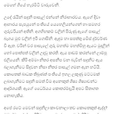
මෙහේ ගියේ හැරමිටි වාරුවෙනි.
උදේ රැයින් සදුනි පාසැල් එන්නේ නිරාහාරවය. ඇගේ දිවා
ආහාරය සැපයුනේ පංතියේ යෙහෙලියන්ගෙන් හා සමහර
ගුරුවරියන් අතිනි. අගහිඟකම් වලින් පිරුණු ඇගේ පාසැල්
බෑගය මුළු වලින් ඉරී ගොසිනි. ඇඳුම හා සපත්තු මෙිස් දුර්වර්ණ
වී ඇත. වරින් වර පාසැලේ ගුරු මහත්ම මහත්මිහු ඇයට මුදලින්
හෝ පොත්පත් වලින් උදවු කරති. ඇය පාඩම් කරන්නේ ලාම්පු
එලියෙනි. කිරි අම්මා නිතර අසනීප වන බැවින් සදුනිට ඇය
බලාගැනීමට සිදුවන නිසා නිතර පාසැල් ගමන ඇන හටියි.
කොතෙක් බාධක තිබුණත් පංතියේ ඉහල ලකුණු මට්ටමක්
ලබාගැනීමට සදුනි සමත් වීම අනෙකුත් ශිෂ්‍ය ශිෂ්‍යාවන්ට
ආදර්ශයකි. ඇගේ ධෛර්යය කොතරම්දැයි අපට සිතාගත
නොහැකිය.
අපේ රටේ මෙවන් සදුනිලා කාංචනාලා තව කොතෙකුත් ඇද්ද?