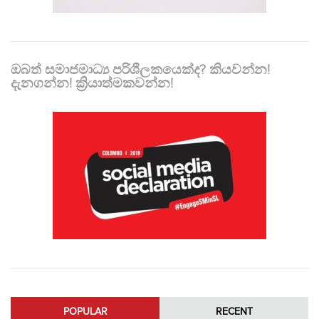
ඔබත් සමාජමාධ්‍ය පරිශීලකයෙක්ද? කියවන්න!
දැනගන්න! ක්‍රියාත්මකවන්න!
POPULAR
RECENT