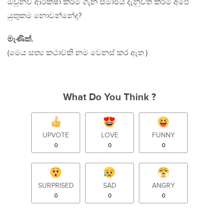
ඔවුන්ව ආරක්ෂා කිරීම ගැන සමාජය දැනුවත් කිරීම අපේ
යුතුකම නොවන්නේද?
මැණික්.
(මෙය සත්‍ය කථාවකි නම වෙනස් කර ඇත )
What Do You Think ?
UPVOTE
LOVE
FUNNY
0
0
0
SURPRISED
SAD
ANGRY
0
0
0