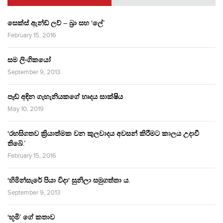
සෙක්ස් ඇන්ඩ් ලව් – බ්‍රා සහ ‘ලේ’
February 15, 2016
සම ලිංගිකයෝ
September 9, 2013
පෑඩ් අඳින ගැහැනියකගේ හෘදය සාක්ෂිය
May 10, 2019
‘රහසිගතව ක්‍රියාත්මක වන කුලවාදය අවසන් කිරීමට කාලය උදාවී
තිබේ.’
February 15, 2016
‘හිමින්සැරේ පියා විදා‘ සුනිලා සමුගත්තා ය.
September 9, 2013
‘භූමි’ ගේ කතාව