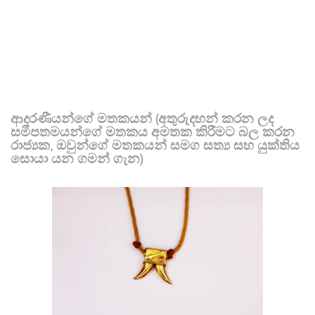
ආදරණීයන්ගේ මතකයන් (අතුරුදහන් කරන ලද
සමීපතමයන්ගේ මතකය අමතක කිරීමට බල කරන
රාජ්‍යක, ඔවුන්ගේ මතකයන් සමග සත්‍ය සහ යුක්තිය
සොයා යන ගමන් ගැන)