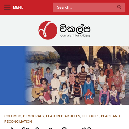
S
Search
MENU
k
for:
i
p
t
o
m
a
i
n
c
o
n
t
e
n
COLOMBO
,
DEMOCRACY
,
FEATURED ARTICLES
,
LIFE QUIPS
,
PEACE AND
t
RECONCILIATION