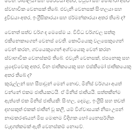
වෙති. රාජාලියා සහ පරෙවියා අතර, වටුවා සහ මොනරා අතර
ස්වභාවික වෙනසක් තිබේ. එවැනි වෙනසක් සිංහලයා සහ
ද්‍රවිඩයා අතර, ඉංග‍්‍රීසිකාරයා සහ ජර්මන්කාරයා අතර තිබේ ද?
වෙනත් සත්ව වර්ග ද මෙසේම ය. විවිධ වර්ගවල සත්තු
එකිනෙකාගෙන් වෙනස් වෙති. කොටියෙකු වලසෙකුගෙන්
වෙන් කරන, ගවයෙකුගෙන් අශ්වයෙකු වෙන් කරන
ස්වාභාවික වෙනස්කම් තිබේ. එවැනි වෙනසක්, ජපනෙකු සහ
යුදෙව්වෙකු අතර, චීන ජාතිකයෙකු සහ එස්කිමෝ ජාතිකයෙකු
අතර තිබේ ද?
කුරුල්ලන් සහ සීපාවුන් මෙන් නොව, මිනිස් වර්ගයා අයත්
වන්නේ එකම ජාතියකටයි. ඒ මිනිස් ජාතියයි. සත්තකින්ම
ඇත්තේ එක මිනිස් ජාතියකි: සිංහල, දෙමළ, ඉංග‍්‍රීසි සහ තවත්
දහසකුත් එකක් ජාතීන් වූ කලී, යම් විශ්වාසයක් නිසා උපන්
නාමකරණයන් මිස මොනම විදිහක හෝ නෛසර්ගික
වැදගත්කමක් ඇති වෙනස්කම් නොවේ.