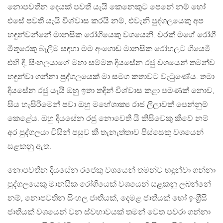
නොපවතින දෙයක් පවතී යැයි කෙනෙකුට පෙනේ නම් හෝ
එසේ පවතී යැයි විශ්වාස කරයි නම්, එවැනි පුද්ගලයෙකු අප
හඳුන්වන්නේ මානසික රෝගියෙකු වශයෙනි. වරක් මගේ රෝගී
මිතුරෙකු බැලීම සඳහා මම අංගොඩ මානසික රෝහලට ගියෙමි.
එහි දී, සිංහලයාගේ මහා සම්මත දියසේන රජු වශයෙන් තමන්ව
හඳුන්වා ගන්නා පුද්ගලයෙක් මා සමග කතාවට වැටුණේය. තමා
දියසේන රජු යැයි ඔහු ඉතා තදින් විශ්වාස කළා පමණක් නොව,
සිය හැසිරීමෙන් පවා ඔහු මහේශාක්‍ය රාජ ලීලාවක් පෙන්නුම්
කෙළේය. ඔහු දියසේන රජු නොවෙති යි කිසිවෙකු කීවේ නම්
අර පුද්ගලයා විසින් පසුව කී තැනැත්තාව පිස්සෙකු වශයෙන්
සළකනු ඇත.
නොපවතින දියසේන රජෙකු වශයෙන් තමන්ව හඳුන්වා ගන්නා
පුද්ගලයෙකු මානසික රෝගියෙක් වශයෙන් සළකනු ලබන්නේ
නම්, නොපවතින සිංහල ජාතියක්, දෙමළ ජාතියක් හෝ ඉංග‍්‍රීසි
ජාතියක් වශයෙන් වන ස්වභාවයක් තමන් වෙත පවරා ගන්නා