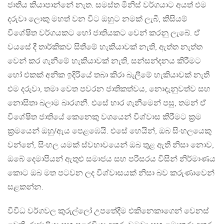
ජාතිය කියාපාන්නේ නැත. සමස්ත මිනිස් වර්ගයාට අයත් එම
දරුවා ලොකු මහත් වන විට ඔහුට නමක් ලැබී, කිසියම්
විශේෂිත වර්ගයකට හෝ ජාතියකට වෙන් කරනු ලැබේ. ඒ
වයසේ දී තාර්කිකව සිතීමේ හැකියාවක් නැති, ඇත්ත නැත්ත
වෙන් කර ගැනීමේ හැකියාවක් නැති, සන්සන්දනය කිරීමට
හෝ එකක් අනික ඉදිරියේ තබා කිරා බැලීමේ හැකියාවක් නැති
එම දරුවා, තමා වෙත පවරන ජාතිකත්වය, නොදැනුවත්ව සහ
නොසිතා බලාම බාරගනී. එසේ භාර ගැනීමෙන් පසු, තමන් ඒ
විශේෂිත ජාතියේ කෙනෙකු වශයෙන් විශ්වාස කිරීමට ක‍්‍රම
ක‍්‍රමයෙන් ඔහු/ඇය පෙළඹෙයි. එසේ හෙයින්, ඔබ සිංහලයෙකු
වන්නේ, සිංහල යමක් ස්වභාවයෙන් ඔබ තුළ ඇති නිසා නොව,
ඔබේ දෙමාපියන් ඇතුළු සමාජය සහ පරිසරය විසින් නිර්මාණය
කොට ඔබ මත පටවන ලද විශ්වාසයක් නිසා බව කරුණාවෙන්
සළකන්න.
විවිධ වර්ගවල කුරුල්ලෝ උපතේදීම එකිනෙකාගෙන් වෙනස්