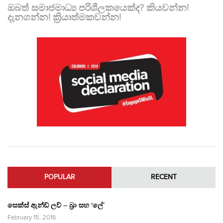
ඔබත් සමාජමාධ්‍ය පරිශීලකයෙක්ද? කියවන්න!
දැනගන්න! ක්‍රියාත්මකවන්න!
POPULAR
RECENT
සෙක්ස් ඇන්ඩ් ලව් – බ්‍රා සහ ‘ලේ’
February 15, 2016