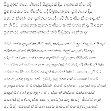
පිළිතුරක් නැත. නිවැරදි පිළිතුරක් දිය හැක්කේ නිවැරදි
ප‍්‍රශ්නයකට පමණි. නිවැරදි පිළිතුරක් මේ ප‍්‍රශ්නයට දිය
නොහැක්කේ, එම ප‍්‍රශ්නය වැරදි බැවිනි. ජාතිය කියා දෙයක්
නැති විට, කෙනෙකු කුමන ජාතියට අයත් වන්නේ දැ යි අසන
ප‍්‍රශ්නයට කෙනෙකු කෙසේ නම් පිළිතුරු දෙන්න ද?
ඔබට කුඩා දරුවෙකු සිටී නම්, කරුණාකර ඔහුගේ/ඇගේ සිරුර
පරීක්ෂාවෙන් නිරීක්ෂණය කරන්න. ඔහුව/ඇයව සිංහල
දරුවෙකු වශයෙන් හඳුනා ගැනීමට තුඩුදෙන කිසියම් හෝ
විශේෂිත අවයවයක් හෝ සළකුණක් එම සිරුරේ තිබේ ද? ඔබ
මොන තරම් සෙව්වත් එවැනි කිසිවක් ඔබට සොයා ගැනීමට
නොලැබෙනු ඇත. කළු, දුඹුරු, සුදු, කහ ආදී වශයෙන් සමේ
පැහැය වෙනස් මිනිස්සු සිටිති. එසේ වන්නේ, හුදෙක් ඔවුන්ගේ
මුතුන්මිත්තන් අවුරුදු දහස් ගණනක් තිස්සේ එකිනෙකින්
වෙනස් වූ දේශගුණික සහ භූගෝලීය කලාපවල ජීවත්ව ඇති
හෙයිනි. එහෙත් ඒ කියන සමේ පාටෙන් එම පුද්ගලයාගේ