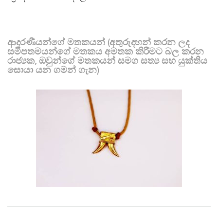
ආදරණීයන්ගේ මතකයන් (අතුරුදහන් කරන ලද
සමීපතමයන්ගේ මතකය අමතක කිරීමට බල කරන
රාජ්‍යක, ඔවුන්ගේ මතකයන් සමග සත්‍ය සහ යුක්තිය
සොයා යන ගමන් ගැන)