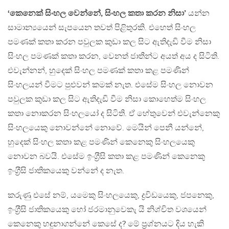
‘කෙනෙක් සිංහල වෙන්නේ, සිංහල කතා කරන නිසා’
යන්න
සාමාන්‍යයෙන් සැපයෙන තවත් පිළිතුරකි. එහෙත් සිංහල
පමණක් කතා කරන පවුලක කුඩා කල සිට ඇතිදැඩි වීම නිසා
සිංහල පමණක් කතා කරන, වෙනත් ජාතීන්ට අයත් අය ද සිටිති.
එවැන්නන්, හුදෙක් සිංහල පමණක් කතා කළ පමණින්
සිංහලයන් වීමට පුළුවන් කමක් නැත. එසේම සිංහල නොවන
පවුලක කුඩා කල සිට ඇතිදැඩි වීම නිසා කොහෙත්ම සිංහල
කතා නොකරන සිංහලයෝ ද සිටිති. ඒ හේතුවෙන් එවැන්නෙකු
සිංහලයෙකු නොවන්නේ නොවේ. මෙයින් පෙනී යන්නේ,
හුදෙක් සිංහල කතා කළ පමණින් කෙනෙකු සිංහලයෙකු
නොවන බවයි. එසේම ඉංග‍්‍රීසි කතා කළ පමණින් කෙනෙකු
ඉංග‍්‍රීසි ජාතිකයෙකු වන්නේ ද නැත.
කරුණු එසේ නම්, යමෙකු සිංහලයෙකු, ද්‍රවිඩයෙකු, ජපනෙකු,
ඉංග‍්‍රීසි ජාතිකයෙකු හෝ ජරමානුවෙකැ යි නිශ්චිත වශයෙන්
කෙනෙකු හඳුනාගන්නේ කෙසේ ද? මේ ප‍්‍රශ්නයට දිය හැකි