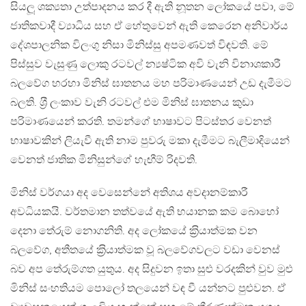
සියලූ ශක්‍යතා උත්පාදනය කර දී ඇති නූතන ලෝකයේ පවා, මේ
ජාතිකවාදී ව්‍යාධිය සහ ඒ හේතුවෙන් ඇති කෙරෙන අනිවාර්ය
දේශපාලනික විලංගු නිසා මිනිස්සු අපමණවත් විඳවති. මේ
පිස්සුව වැසුණු ලොකු රටවල් න්‍යෂ්ටික අවි වැනි විනාශකාරී
බලවේග හරහා මිනිස් ඝාතනය මහ පරිමාණයෙන් උඩ දැමීමට
බලති. ශ‍්‍රී ලංකාව වැනි රටවල් එම මිනිස් ඝාතනය කුඩා
පරිමාණයෙන් කරති. තමන්ගේ භාෂාවට පිටස්තර වෙනත්
භාෂාවකින් ලියැවී ඇති නාම පුවරු මකා දැමීමට බැලීමාදියෙන්
වෙනත් ජාතික මිනිසුන්ගේ හැඟීම් රිදවති.
මිනිස් වර්ගයා අද වෙසෙන්නේ අතිශය අවදානම්කාරී
අවධියකයි. වර්තමාන තත්වයේ ඇති භයානක කම බොහෝ
දෙනා තේරුම් නොගනිති. අද ලෝකයේ ක‍්‍රියාත්මක වන
බලවේග, අතීතයේ ක‍්‍රියාත්මක වූ බලවේගවලට වඩා වෙනස්
බව අප තේරුම්ගත යුතුය. අද සිදුවන ඉතා සුළු වරදකින් වුව මුළු
මිනිස් සංහතියම පොලෝ තලයෙන් වඳ වී යන්නට පුළුවන. ඒ