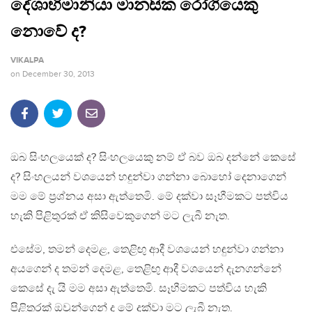
දේශාභිමානියා මානසික රෝගියෙකු
නොවේ ද?
VIKALPA
on
December 30, 2013
ඔබ සිංහලයෙක් ද? සිංහලයෙකු නම් ඒ බව ඔබ දන්නේ කෙසේ
ද? සිංහලයන් වශයෙන් හඳුන්වා ගන්නා බොහෝ දෙනාගෙන්
මම මේ ප‍්‍රශ්නය අසා ඇත්තෙමි. මේ දක්වා සෑහීමකට පත්විය
හැකි පිළිතුරක් ඒ කිසිවෙකුගෙන් මට ලැබී නැත.
එසේම, තමන් දෙමළ, තෙළිඟු ආදී වශයෙන් හඳුන්වා ගන්නා
අයගෙන් ද තමන් දෙමළ, තෙළිඟු ආදී වශයෙන් දැනගන්නේ
කෙසේ දැ යි මම අසා ඇත්තෙමි. සෑහීමකට පත්විය හැකි
පිළිතුරක් ඔවුන්ගෙන් ද මේ දක්වා මට ලැබී නැත.