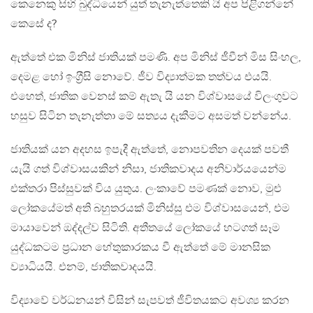
කෙනෙකු සිහි බුද්ධියෙන් යුත් තැනැත්තෙකි යි අප පිළිගන්නේ
කෙසේ ද?
ඇත්තේ එක මිනිස් ජාතියක් පමණි. අප මිනිස් ජීවීන් මිස සිංහල,
දෙමළ හෝ ඉංග‍්‍රීසි නොවේ. ජීව විද්‍යාත්මක තත්වය එයයි.
එහෙත්, ජාතික වෙනස් කම් ඇතැ යි යන විශ්වාසයේ විලංගුවට
හසුව සිටින තැනැත්තා මේ සත්‍යය දැකීමට අසමත් වන්නේය.
ජාතියක් යන අදහස ඉපැදී ඇත්තේ, නොපවතින දෙයක් පවතී
යැයි ගත් විශ්වාසයකින් නිසා, ජාතිකවාදය අනිවාර්යයෙන්ම
එක්තරා පිස්සුවක් විය යුතුය. ලංකාවේ පමණක් නොව, මුළු
ලෝකයේමත් අති බහුතරයක් මිනිස්සු එම විශ්වාසයෙන්, එම
මායාවෙන් ඔද්දල්ව සිටිති. අතීතයේ ලෝකයේ හටගත් සෑම
යුද්ධකටම ප‍්‍රධාන හේතුකාරකය වී ඇත්තේ මේ මානසික
ව්‍යාධියයි. එනම්, ජාතිකවාදයයි.
විද්‍යාවේ වර්ධනයන් විසින් සැපවත් ජීවිතයකට අවශ්‍ය කරන