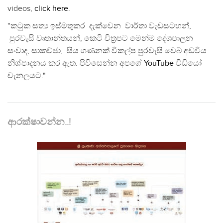
videos,
click here
.
"කටුක සත්‍ය ඉස්මතුකර දැක්වෙන වාර්තා වැඩසටහන්,
පුරවැසි වෘතාන්තයන්, කෙටි චිත්‍රපට මෙන්ම දේශපාලන
සංවාද, සාකච්ඡා, සිය ගණනක් විකල්ප පුරවැසි වෙබ් අඩවිය
නිශ්පාදනය කර ඇත. පිවිසෙන්න අපගේ
YouTube
වීඩියෝ
චැනලයට."
ආරක්ෂාවන්න..!