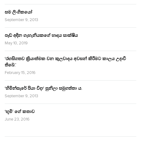
සම ලිංගිකයෝ
September 9, 2013
පෑඩ් අඳින ගැහැනියකගේ හෘදය සාක්ෂිය
May 10, 2019
‘රහසිගතව ක්‍රියාත්මක වන කුලවාදය අවසන් කිරීමට කාලය උදාවී
තිබේ.’
February 15, 2016
‘හිමින්සැරේ පියා විදා‘ සුනිලා සමුගත්තා ය.
September 9, 2013
‘භූමි’ ගේ කතාව
June 23, 2016