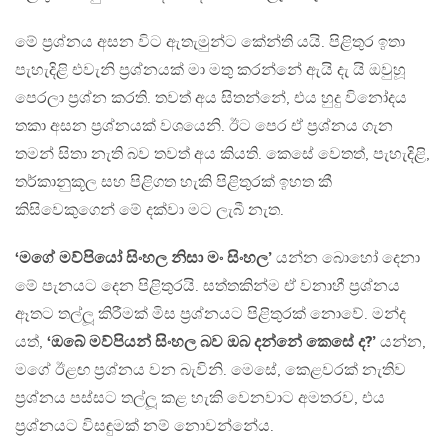
මේ ප‍්‍රශ්නය අසන විට ඇතැමුන්ට කේන්ති යයි. පිළිතුර ඉතා
පැහැදිළි එවැනි ප‍්‍රශ්නයක් මා මතු කරන්නේ ඇයි දැ යි ඔවුහූ
පෙරලා ප‍්‍රශ්න කරති. තවත් අය සිතන්නේ, එය හුදු විනෝදය
තකා අසන ප‍්‍රශ්නයක් වශයෙනි. ඊට පෙර ඒ ප‍්‍රශ්නය ගැන
තමන් සිතා නැති බව තවත් අය කියති. කෙසේ වෙතත්, පැහැදිළි,
තර්කානුකූල සහ පිළිගත හැකි පිළිතුරක් ඉහත කී
කිසිවෙකුගෙන් මේ දක්වා මට ලැබී නැත.
‘මගේ මව්පියෝ සිංහල නිසා මං සිංහල’
යන්න බොහෝ දෙනා
මේ පැනයට දෙන පිළිතුරයි. සත්තකින්ම ඒ වනාහී ප‍්‍රශ්නය
ඈතට තල්ලූ කිරීමක් මිස ප‍්‍රශ්නයට පිළිතුරක් නොවේ. මන්ද
යත්,
‘ඔබේ මව්පියන් සිංහල බව ඔබ දන්නේ කෙසේ ද?’
යන්න,
මගේ ඊළඟ ප‍්‍රශ්නය වන බැවිනි. මෙසේ, කෙළවරක් නැතිව
ප‍්‍රශ්නය පස්සට තල්ලූ කළ හැකි වෙනවාට අමතරව, එය
ප‍්‍රශ්නයට විසඳුමක් නම් නොවන්නේය.