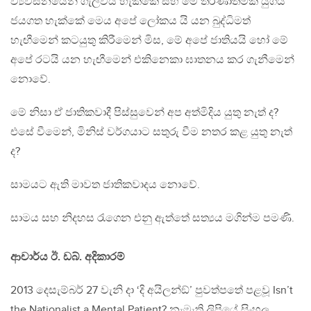
ව්‍යවසනයෙන් ගැලවිය හැක්කේ සහ මේ තීරණාත්මක යුගය
ජයගත හැක්කේ මෙය අපේ ලෝකය යි යන බුද්ධිමත්
හැඟීමෙන් කටයුතු කිරීමෙන් මිස, මේ අපේ ජාතියයි හෝ මේ
අපේ රටයි යන හැඟීමෙන් එකිනෙකා ඝාතනය කර ගැනීමෙන්
නොවේ.
මේ නිසා ඒ ජාතිකවාදී පිස්සුවෙන් අප අත්මිදිය යුතු නැත් ද?
එසේ වීමෙන්, මිනිස් වර්ගයාට සතුරු වීම නතර කළ යුතු නැත්
ද?
සාමයට ඇති මාවත ජාතිකවාදය නොවේ.
සාමය සහ නිදහස රැගෙන එනු ඇත්තේ සත්‍යය මගින්ම පමණි.
ආචාර්ය ඊ. ඩබ්. අදිකාරම්
2013 දෙසැම්බර් 27 වැනි දා ‘දි අයිලන්ඞ්’ පුවත්පතේ පළවූ Isn’t
the Nationalist a Mental Patient? නැමැති ලිපියේ සිංහල