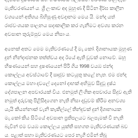
මැතිවරණයන් ය. ශ්‍රී ලංකාව අද මුහුණ දී සිටින දීර්ඝ කාලීන
වශයෙන් අතිශය බිහිසුණූ අවදානම මෙය යි. මන්ද යත්
රාජවංශයක පාලනය සදාකාලික කර ගැනීමට අවශ්‍ය කරන
අවසාන තුරුම්පුව මෙය නිසා ය.
අනෙක් අතට මෙම මැතිවරණයේ දී මැ.කෝ. දිශානායක මුහුණ
දුන් නින්දාජනක තත්ත්වය අද ඊයේ ඇති වූවක් නොවේ. ඔහු
භීෂණයෙන් සහ දූෂණයෙන් පිරී ගිය 1998 වයඹ ජන්ද
කොල්ලය අවස්ථාවේ දී ඍජුව කටයුතු කළේ නැත. එම ජන්ද
කොල්ලය මහා දවලේ දෙනෝ දාහක් අභිමුව සිදුවූ දුෂ්ඨ
දේශපාලන අපචාරයක් විය. එනමුත් ලිංගික අපචාරය සිදුව ඇති
නමුත් දරුවකු පිළිසිඳගෙන නැති නිසා දඩුවම් කිරීම අනවශ්‍ය
යැයි කියන්නාක් වැනි කැකිල්ලේ තීන්දුවක් දුන් දිශානායක
මැ.කෝ කිය සිටියේ අවසාන ප්‍රතිපලයට බලපෑමක් වී නැති
බැවින් එම වයඹ කොල්ලය යුක්ති සහගත මැතිවරණයක් බව
ය. පළාත් සභා මැතිවරණයට පෙර නැගී එමින් තිබූ