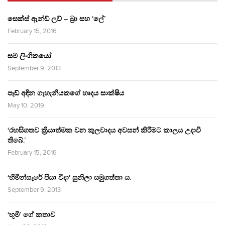
සෙක්ස් ඇන්ඩ් ලව් – බ්‍රා සහ ‘ලේ’
February 15, 2016
සම ලිංගිකයෝ
September 9, 2013
පෑඩ් අඳින ගැහැනියකගේ හෘදය සාක්ෂිය
May 10, 2019
‘රහසිගතව ක්‍රියාත්මක වන කුලවාදය අවසන් කිරීමට කාලය උදාවී
තිබේ.’
February 15, 2016
‘හිමින්සැරේ පියා විදා‘ සුනිලා සමුගත්තා ය.
September 9, 2013
‘භූමි’ ගේ කතාව