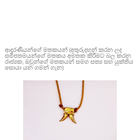
ආදරණීයන්ගේ මතකයන් (අතුරුදහන් කරන ලද
සමීපතමයන්ගේ මතකය අමතක කිරීමට බල කරන
රාජ්‍යක, ඔවුන්ගේ මතකයන් සමග සත්‍ය සහ යුක්තිය
සොයා යන ගමන් ගැන)