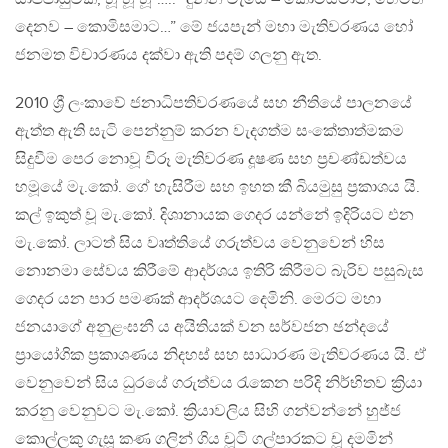
දෙනව – කොමිසමාට…” මේ ජයපැන් මහා මැතිවරණය හෝ
ජනමත විචාරණය දක්වා ඇති පදම් ගලනු ඇත.
2010 ශ්‍රී ලංකාවේ ජනාධිපතිවරණයේ සහ නීතියේ පාලනයේ
ඇත්ත ඇති සැටි පෙන්නුම් කරන වැදගත්ම සංකේතාත්මකම
සිදුවීම පෙර නොවූ විරූ මැතිවරණ දූෂණ සහ ප්‍රචණ්ඩත්වය
හමූයේ මැ.කෝ. ගේ හැසිරීම සහ ඉහත කී බියමුසු ප්‍රකාශය යි.
කල් ඉකුත් වූ මැ.කෝ. දිශානායක ගෙදර යන්නේ ඉදිරියට එන
මැ.කෝ. ලාටත් සිය වෘත්තියේ ගරුත්වය වෙනුවෙන් හිස
නොනමා සේවය කිරීමේ ආදර්ශය ඉතිරි කිරීමට බැරිව පසුබැස
ගෙදර යන පාර පමණක් ආදර්ශයට දෙමිනි. මෙරට මහා
ජනයාගේ අනුළංඝනී ය අයිතියක් වන සර්වජන ඡන්දයේ
ප්‍රායෝගික ප්‍රකාශණය නිදහස් සහ සාධාරණ මැතිවරණය යි. ඒ
වෙනුවෙන් සිය ධුරයේ ගරුත්වය රැකෙන පරිදි නිර්භිතව ක්‍රියා
කරනු වෙනුවට මැ.කෝ. ක්‍රියාවලිය සිහි ගන්වන්නේ හුජ්ජ
කොල්ලකු ගැසූ කණ ගලින් ගිය චූටි ගල්පාරකට චූ දමමින්