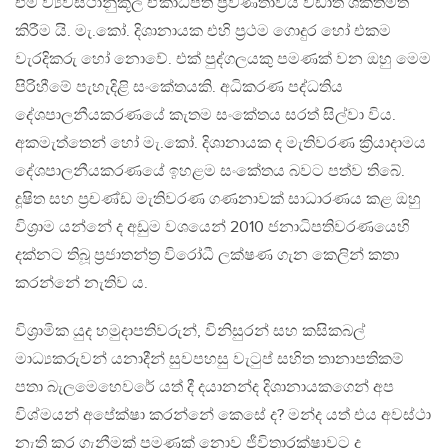
එම ව්‍යවස්ථානුකූල ඒකාධිපති ප්‍රවණතාවය වඩාත් ශක්තිමත්
කිරීම යි. මැ.කෝ. දිශානායක එහි ප්‍රථම ගොදුර හෝ එකම
වැරදිකරු හෝ නොවේ. එක් පුද්ගලයකු පමණක් වන ඔහු මෙම
පිරිහීමේ පැහැදිළි සංකේතයකි. අධිකරණ පද්ධතිය
දේශපාලනීයකරණයේ කැතම සංකේතය සරත් සිල්වා විය.
අකමැත්තෙන් හෝ මැ.කෝ. දිශානායක ද මැතිවරණ ක්‍රියාදාමය
දේශපාලනීයකරණයේ ඉහළම සංකේතය බවට පත්ව තිබේ.
දූෂිත සහ ප්‍රචණ්ඩ මැතිවරණ ගණනාවක් සාධාරණය කළ ඔහු
විශ්‍රාම යන්නේ ද අඩුම වශයෙන් 2010 ජනාධිපතිවරණයෙහි
දක්නට තිබූ ප්‍රජාතන්ත්‍ර විරෝධී ලක්ෂණ ගැන කෙලින් කතා
කරන්නේ නැතිව ය.
විශ්‍රාමික යුද හමුදාපතිවරුන්, විනිසුරන් සහ කසිකබල්
මාධ්‍යකරුවන් යනාදීන් සුවපහසු වැටුප් සහිත තානාපතිකම්
පතා බැලමෙහෙවරේ යත් දී දයානන්ද දිශානායකගෙන් අප
විශ්මයන් අපේක්ෂා කරන්නේ කෙසේ ද? මන්ද යත් එය අවස්ථා
නැති කර ගැනීමක් පමණක් නොව ජීවිතාරක්ෂාවට ද