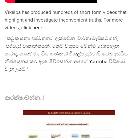
Vikalpa has produced hundreds of short-form videos that
highlight and investigate inconvenient truths. For more
videos,
click here
.
"කටුක සත්‍ය ඉස්මතුකර දැක්වෙන වාර්තා වැඩසටහන්,
පුරවැසි වෘතාන්තයන්, කෙටි චිත්‍රපට මෙන්ම දේශපාලන
සංවාද, සාකච්ඡා, සිය ගණනක් විකල්ප පුරවැසි වෙබ් අඩවිය
නිශ්පාදනය කර ඇත. පිවිසෙන්න අපගේ
YouTube
වීඩියෝ
චැනලයට."
ආරක්ෂාවන්න..!