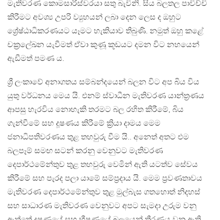
මැතිවරණ කොමසාරිස්වරයා සතු බැවිනි. සිය බලතල පාවිච්චි
කිරීමට අවශ්‍ය උපරි ව්‍යුහයන් ලබා දෙන ලෙස ද ඔහුට
ශ්‍රේෂ්ඨාධිකරණයට යෑමට හැකියාව තිබුණි. නමුත් ඔහු කළේ
චක්‍රලේඛන යැවීමත් ඒවා කුණූ කූඩයට දමන විට නහයෙන්
ඇඩීමත් පමණ ය.
ශ්‍රී ලංකාවේ අනාගතය සම්බන්දයෙන් බලන විට අප බිය විය
යුතු වර්ධනය මෙය යි. එනම් ස්වාධීන මැතිවරණ යාන්ත්‍රණය
ආපසු හැරවිය නොහැකි තරමට බල රහිත කිරීමේ, බිය
ගැන්වීමේ සහ දූෂණය කිරීමේ ක්‍රියා දාමය මෙම
ජනාධිපතිවරණය තුළ තහවුරු වීම යි.. අනෙත් අතට එම
බලපෑම් සමඟ සටන් කරනු වෙනුවට මැතිවරණ
දෙපාර්ථමේන්තුව තුළ තහවුරු වෙමින් ඇති යටත්ව සේවය
කිරීමේ සහ පැරද පලා යාමේ සම්ප්‍රදාය යි. මෙම ප්‍රවණතාවය
මැතිවරණ දෙපාර්ථමේන්තුව තුළ මුල්බැස ගතහොත් නිදහස්
සහ සාධාරණ මැතිවරණ වෙනුවට අපට සැමදා උරුම වනු
ඇත්තේ දූෂණයේ සහ භීෂණයේ බලයෙන් තීරණය වනු ඇති