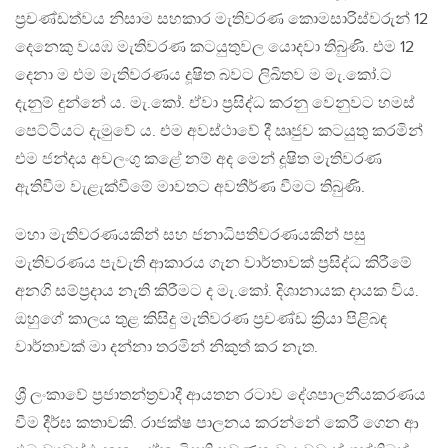
ප්‍රචණ්ඩත්වය නිසාම සහකාර මැතිවරණ කොමසාරිස්වරුන් 12
දෙනෙකු වයඹ මැතිවරණ කටයුතුවල යොදවා තිබුණි. එම 12
දෙනා ම එම මැතිවරණය දූෂිත බවට ලිඛිතව ම මැ.කෝ.ට
දැනුම් දුන්නේ ය. මැ.කෝ. ඒවා ප්‍රසිද්ධ කරනු වෙනුවට හමස්
පෙට්ටියට දැමුවේ ය. එම අවස්ථාවේ දී ඍජුව කටයුතු කරමින්
එම ජන්දය අවලංගු කළේ නම් අද මෙන් දූෂිත මැතිවරණ
ඇතිවීම වැළැක්වීමේ මාවතට අවතීර්ණ වීමට තිබුණි.
මහා මැතිවරණයකින් සහ ජනාධිපතිවරණයකින් පසු
මැතිවරණය පැවැති ආකාරය ගැන වාර්තාවක් ප්‍රසිද්ධ කිරීමේ
අනගි සම්ප්‍රදාය නැති කිරීමට ද මැ.කෝ. දිශානායක දායක විය.
ඔහුගේ කාලය තුළ කිසිදු මැතිවරණ ප්‍රචණ්ඩ ක්‍රියා පිළිබඳ
වාර්තාවක් මා දන්නා තරමින් නිකුත් කර නැත.
ශ්‍රී ලංකාවේ ප්‍රජාතන්ත්‍රවාදී ආයතන රටාව දේශපාලනීයකරණය
වීම දීර්ඝ කතාවකි. රාජක්ෂ පාලනය කරන්නේ කෙරී ගෙන ආ