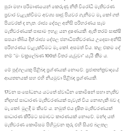
පුරා මහා පරිමාණයෙන් කෙරුණූ නීති විරෝධී මැතිවරණ
ප්‍රචාර වැළැක්වීමට අවශ්‍ය ඍජු පියවර ගැනීමට මැ.කෝ ගත්
පියවරක් ද නැත. රාජ්‍ය දේපල අනිසි පරිහරණය සෑම
මැතිවරණයක් පාසාම ඉහළ යන දූෂණයකි. ඇති තරම් සාක්ෂි
සපයා තිබිය දීත් රාජ්‍ය දේපල ජනාධිපතිවරණය උදෙසා අනිසි
පරිහරණය වැළැක්වීමට මැ.කෝ. අසමත් විය. කළ එකම දේ
නම් ”මං චක්‍රලේඛණ 100ක් විතර යැවුවා” යැයි කිීම ය.
මේ පුද්ගලයකු පිළිබඳ ප්‍රශ්ණයක් නොවේ. ප්‍රජාතන්ත්‍රවාදයේ
ආයතනයක් සහ එහි නියමුවා පිළිබඳ ප්‍රශ්ණයකි.
17වන සංසෝධනය යටතේ ස්වාධීන කොමිෂන් සභා නැතිව
නිදහස් සාධාරණ මැතිවරණයක් පැවැත් විය නොහැකි බව ද
මැ.කෝ. මුලදී ම කිවේ ය. නමුත් එය දූෂිත මැතිවරණයක්
සාධාරණ කිරීමට සමාවට කාරණයක් නොවේ. මන්ද යත්
මැතිවරණ කොමිසම පිහිටුවන තුරු එහි සියළු බලතල