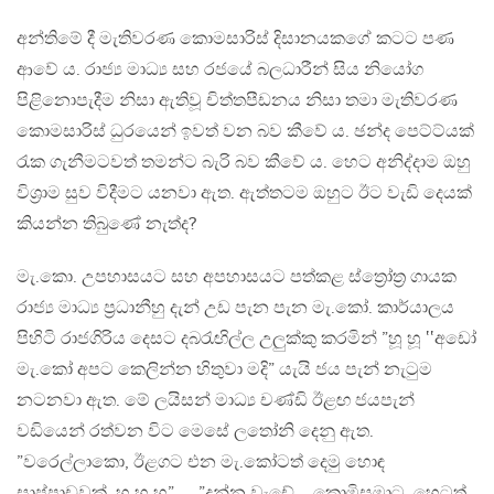
අන්තිමේ දී මැතිවරණ කොමසාරිස් දිසානයකගේ කටට පණ
ආවේ ය. රාජ්‍ය මාධ්‍ය සහ රජයේ බලධාරීන් සිය නියෝග
පිළිනොපැදීම නිසා ඇතිවූ චිත්තපීඩනය නිසා තමා මැතිවරණ
කොමසාරිස් ධුරයෙන් ඉවත් වන බව කීවේ ය. ඡන්ද පෙට්ට්යක්
රැක ගැනීමටවත් තමන්ට බැරි බව කීවේ ය. හෙට අනිද්දාම ඔහු
විශ්‍රාම සුව විදීමට යනවා ඇත. ඇත්තටම ඔහුට ඊට වැඩි දෙයක්
කියන්න තිබුණේ නැත්ද?
මැ.කො. උපහාසයට සහ අපහාසයට පත්කළ ස්ත්‍රෝත්‍ර ගායක
රාජ්‍ය මාධ්‍ය ප්‍රධානීහු දැන් උඩ පැන පැන මැ.කෝ. කාර්යාලය
පිහිටි රාජගිරිය දෙසට දබරැඟිල්ල උලුක්කු කරමින් ”හූ හූ ‛‛අඩෝ
මැ.කෝ අපට කෙලින්න හිතුවා මදි” යැයි ජය පැන් නැටුම
නටනවා ඇත. මේ ලයිසන් මාධ්‍ය චණ්ඩි ඊළඟ ජයපැන්
වඩියෙන් රත්වන විට මෙසේ ලතෝනි දෙනු ඇත.
”වරෙල්ලාකො, ඊළගට එන මැ.කෝටත් දෙමු හොඳ
සාප්පාඩුවක්, හූ හූ හූ”….. ”දුන්න වැඩේ – කොමිසමාට, හෙටත්