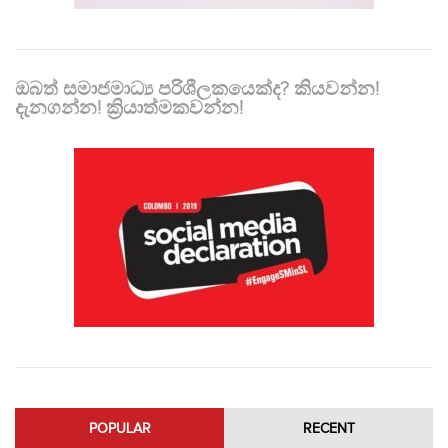
ඔබත් සමාජමාධ්‍ය පරිශීලකයෙක්ද? කියවන්න!
දැනගන්න! ක්‍රියාත්මකවන්න!
POPULAR
RECENT