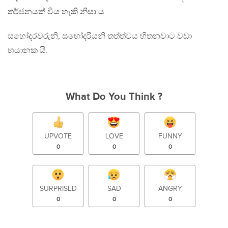
තර්ජනයක් විය හැකි නිසා ය.
සහෝදරවරුනි, සහෝදරියනි තත්ත්වය හිතනවාට වඩා
භයානක යි.
What Do You Think ?
UPVOTE
LOVE
FUNNY
0
0
0
SURPRISED
SAD
ANGRY
0
0
0