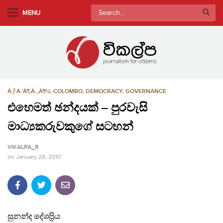
S
Search
MENU
k
for:
i
p
t
o
m
À·ƑÀ·’À¶‚À·„À¶½
,
COLOMBO
,
DEMOCRACY
,
GOVERNANCE
a
i
එහෙමත් ඡන්දයක් – පුරවැසි
n
මාධ්‍යකරුවකුගේ සටහන්
c
o
VIKALPA_R
n
on
January 28, 2010
t
e
n
t
සුනන්ද දේශප්‍රිය