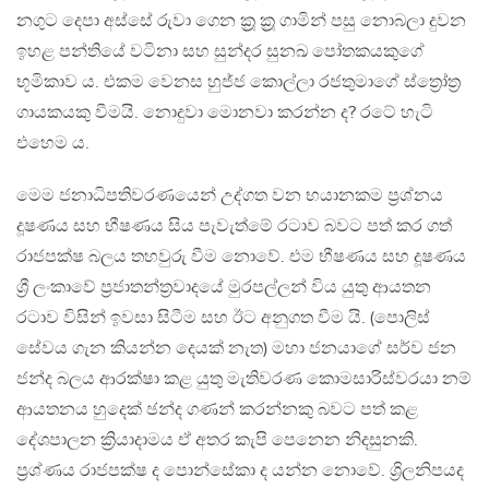
නගුට දෙපා අස්සේ රුවා ගෙන ක්‍රූ ක්‍රූ ගාමින් පසු නොබලා දුවන
ඉහළ පන්තියේ වටිනා සහ සුන්දර සුනඛ පෝතකයකුගේ
භූමිකාව ය. එකම වෙනස හුජ්ජ කොල්ලා රජතුමාගේ ස්ත්‍රෝත්‍ර
ගායකයකු වීමයි. නොදුවා මොනවා කරන්න ද? රටේ හැටි
එහෙම ය.
මෙම ජනාධිපතිවරණයෙන් උද්ගත වන භයානකම ප්‍රශ්නය
දූෂණය සහ භීෂණය සිය පැවැත්මේ රටාව බවට පත් කර ගත්
රාජපක්ෂ බලය තහවුරු වීම නොවේ. එම භීෂණය සහ දූෂණය
ශ්‍රී ලංකාවේ ප්‍රජාතන්ත්‍රවාදයේ මුරපල්ලන් විය යුතු ආයතන
රටාව විසින් ඉවසා සිටීම සහ ඊට අනුගත වීම යි. (පොලිස්
සේවය ගැන කියන්න දෙයක් නැත) මහා ජනයාගේ සර්ව ජන
ජන්ද බලය ආරක්ෂා කළ යුතු මැතිවරණ කොමසාරිස්වරයා නම්
ආයතනය හුදෙක් ඡන්ද ගණන් කරන්නකු බවට පත් කළ
දේශපාලන ක්‍රියාදාමය ඒ අතර කැපි පෙනෙන නිදසුනකි.
ප්‍රශ්ණය රාජපක්ෂ ද පොන්සේකා ද යන්න නොවේ. ශ්‍රිලනිපයද