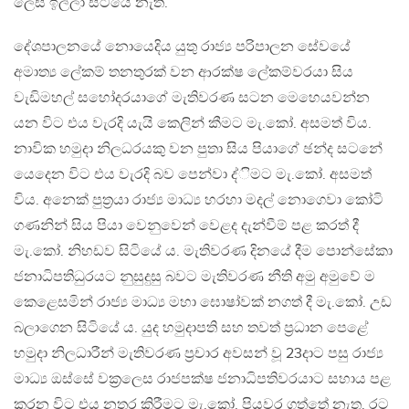
ලෙස ඉල්ලා සිටියේ නැත.
දේශපාලනයේ නොයෙදිය යුතු රාජ්‍ය පරිපාලන සේවයේ
අමාත්‍ය ලේකම් තනතුරක් වන ආරක්ෂ ලේකම්වරයා සිය
වැඩිමහල් සහෝදරයාගේ මැතිවරණ සටන මෙහෙයවන්න
යන විට එය වැරදි යැයි කෙලින් කීමට මැ.කෝ. අසමත් විය.
නාවික හමුදා නිලධරයකු වන පුතා සිය පියාගේ ඡන්ද සටනේ
යෙදෙන විට එය වැරදි බව පෙන්වා ද්ිමට මැ.කෝ. අසමත්
විය. අනෙක් පුත්‍රයා රාජ්‍ය මාධ්‍ය හරහා මදල් නොගෙවා කෝටි
ගණනින් සිය පියා වෙනුවෙන් වෙළද දැන්වීම් පළ කරත් දී
මැ.කෝ. නිහඩව සිටියේ ය. මැතිවරණ දිනයේ දීම පොන්සේකා
ජනාධිපතිධුරයට නුසුදුසු බවට මැතිවරණ නීති අමු අමුවේ ම
කෙළෙසමින් රාජ්‍ය මාධ්‍ය මහා ඝොෂා්වක් නගත් දී මැ.කෝ. උඩ
බලාගෙන සිටියේ ය. යුද හමුදාපති සහ තවත් ප්‍රධාන පෙළේ
හමුදා නිලධාරීන් මැතිවරණ ප්‍රචාර අවසන් වූ 23දාට පසු රාජ්‍ය
මාධ්‍ය ඔස්සේ වක්‍රලෙස රාජපක්ෂ ජනාධිපතිවරයාට සහාය පළ
කරන විට එය නතර කිරීමට මැ.කෝ. පියවර ගත්තේ නැත. රට