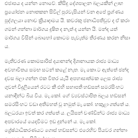
එජාපය ද යන්න නොවේ. කිසිදු දේශපාලන බලයකින් ලාභ
ප්‍රයෝජන නොතකන සිවිල් පුරවැසියන් වන අපේ ප්‍රශ්ණය
පුද්ගලයා නොව ක්‍රියාදාමය යි. කවරකු ජනාධිපතිවුව ද ඒ කරා
ගමන් ගන්නා මාර්ගය දූෂිත ද නැත් ද යන්න යි. මන්ද යත්
මාර්ගය විසින් බොහෝ කොටම පැවැත්ම තීරණය කරන නිසා
ය.
මැතිවරණ කොමසාරිස් දයානන්ද දිශානායක රාජ්‍ය මාධ්‍ය
අවභාවිතය සමඟ සටන් කළේ නැත. මැ.කො.ට ඇත්තේ ඡන්ද
දවස බලා ගන්න එක විතර යැයි අපහාසාත්මක ලෙස රාජ්‍ය
ගුවන් විදුලියෙන් රටට කී එහි සභාපති හඩ්සන් සමරසිංහට
යනාදීන්ට බිය විය. මැ.කෝ. ගේ ව්‍යවස්ථාපිත බලය හඩ්සන්
සමරසිංහට වඩා අතිමහත් වූ නමුත් මැ.කෝ. හකුළා ගත්තේ ය.
බලධරයා ඉවත් කර ගත්තේ ය. ලයිසන් චණ්ඩින්ට රාජ්‍ය මාධ්‍ය
අපචාරයේ යෙදවීමට ඉඩ දුන්නේ ය. මැ.කෝ.
ශ්‍රේෂ්ඨාධිකරණයට ගොස් හඩ්සන්ට එරෙහිව පියවර ගන්නා