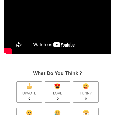
What Do You Think ?
UPVOTE
LOVE
FUNNY
0
0
0