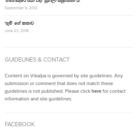
‘හිමින්සැරේ පියා විදා‘ සුනිලා සමුගත්තා ය.
September 9, 2013
‘භූමි’ ගේ කතාව
June 23, 2016
GUIDELINES & CONTACT
Content on Vikalpa is governed by site guidelines. Any
submission or comment that does not match these
guidelines is not published. Please click
here
for contact
information and site guidelines.
FACEBOOK