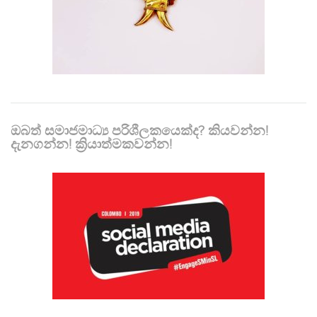
ඔබත් සමාජමාධ්‍ය පරිශීලකයෙක්ද? කියවන්න!
දැනගන්න! ක්‍රියාත්මකවන්න!