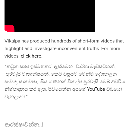
Vikalpa has produced hundreds of short-form videos that
highlight and investigate inconvenient truths. For more
videos,
click here
.
"කටුක සත්‍ය ඉස්මතුකර දැක්වෙන වාර්තා වැඩසටහන්,
පුරවැසි වෘතාන්තයන්, කෙටි චිත්‍රපට මෙන්ම දේශපාලන
සංවාද, සාකච්ඡා, සිය ගණනක් විකල්ප පුරවැසි වෙබ් අඩවිය
නිශ්පාදනය කර ඇත. පිවිසෙන්න අපගේ
YouTube
වීඩියෝ
චැනලයට."
ආරක්ෂාවන්න..!