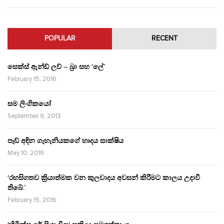
POPULAR
RECENT
සෙක්ස් ඇන්ඩ් ලව් – බ්‍රා සහ ‘ලේ’
February 15, 2016
සම ලිංගිකයෝ
September 9, 2013
පෑඩ් අඳින ගැහැනියකගේ හෘදය සාක්ෂිය
May 10, 2019
‘රහසිගතව ක්‍රියාත්මක වන කුලවාදය අවසන් කිරීමට කාලය උදාවී
තිබේ.’
February 15, 2016