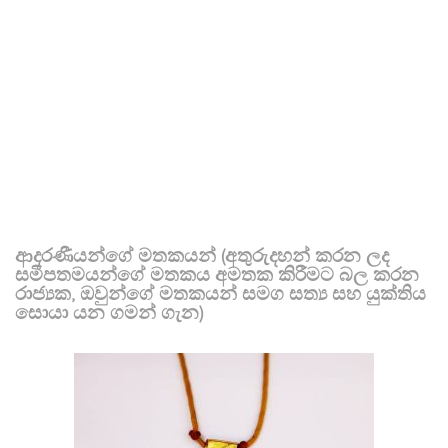
ආදරණීයන්ගේ මතකයන් (අතුරුදහන් කරන ලද
සමීපතමයන්ගේ මතකය අමතක කිරීමට බල කරන
රාජ්‍යක, ඔවුන්ගේ මතකයන් සමග සත්‍ය සහ යුක්තිය
සොයා යන ගමන් ගැන)