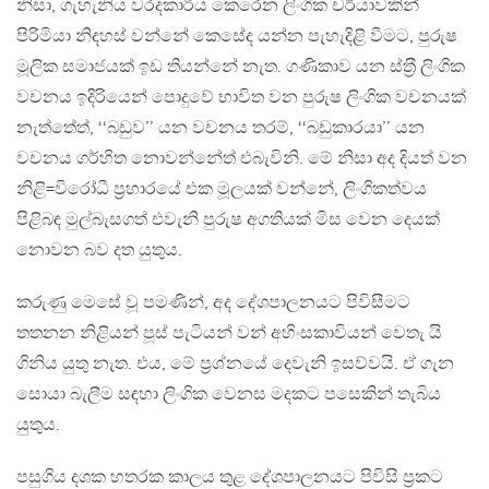
නිසා, ගැහැනිය වරදකාරිය කෙරෙන ලිංගික චර්යාවකින්
පිරිමියා නිදහස් වන්නේ කෙසේද යන්න පැහැදිළි වීමට, පුරුෂ
මූලික සමාජයක් ඉඩ තියන්නේ නැත. ගණිකාව යන ස්ත‍්‍රී ලිංගික
වචනය ඉදිරියෙන් පොදුවේ භාවිත වන පුරුෂ ලිංගික වචනයක්
නැත්තේත්, ‘‘බඩුව’’ යන වචනය තරම්, ‘‘බඩුකාරයා’’ යන
වචනය ගර්හිත නොවන්නේත් එබැවිනි. මේ නිසා අද දියත් වන
නිළි=විරෝධී ප‍්‍රහාරයේ එක මූලයක් වන්නේ, ලිංගිකත්වය
පිළිබඳ මුල්බැසගත් එවැනි පුරුෂ අගතියක් මිස වෙන දෙයක්
නොවන බව දත යුතුය.
කරුණු මෙසේ වූ පමණින්, අද දේශපාලනයට පිවිසීමට
තතනන නිළියන් පූස් පැටියන් වන් අහිංසකාවියන් වෙතැ යි
ගිනිය යුතු නැත. එය, මේ ප‍්‍රශ්නයේ දෙවැනි ඉසව්වයි. ඒ ගැන
සොයා බැලීම සඳහා ලිංගික වෙනස මදකට පසෙකින් තැබිය
යුතුය.
පසුගිය දශක හතරක කාලය තුළ දේශපාලනයට පිවිසි ප‍්‍රකට