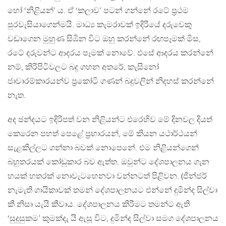
හෝ ‘නිළියන්’ ය. ඒ ‘කලාව’ පටන් ගන්නේ රටේ ප‍්‍රථම
පුරවැසියාගෙන්මයි. මාධ්‍ය කැමරාවක් ඉදිරියේ දරුවෙකු
වඩාගෙන මුහුණ සිඹින විට ඔහු කරන්නේ රඟපෑමක් මිස,
රටේ දරුවන්ට ආදරය පෑමක් නොවේ. එසේ ආදරය කරන්නේ
නම්, කිරිපිටිවලට බදු ගහන අතරේ, කැසිනෝ
ජාවාරම්කාරයන්ව ප‍්‍රකෝටි ගණන් බදුවලින් නිදහස් කරන්නේ
නැත.
අද ඡන්දයට ඉදිරිපත් වන නිළියන්ට එරෙහිව මේ දිනවල දියත්
කෙරෙන පහත් පෙළේ ප‍්‍රහාරයන්, මේ කියන යථාර්ථයන්
සැළකිල්ලට ගන්නා බවක් නොපෙනේ. එම නිළියන්ගෙන්
බහුතරයක් කෝඩුකාර බව ඇත්ත. ඔවුන්ට දේශපාලනය ගැන
හයක් හතරක් නොවැටහෙනවා වන්නටත් පිළිවන. (ජින්ජර්
නැමැති ගායිකාවක් තමන් දේශපාලනයට එන්නේ දුමින්ද සිල්වා
කී නිසා යැයි කීවාය. දේශපාලනය කිරීමට තමන්ට ඇති
‘සුදුසුකම’ කුමක්දැ යි ඇසූ විට, දුමින්ද සිල්වා සමග දේශපාලනය