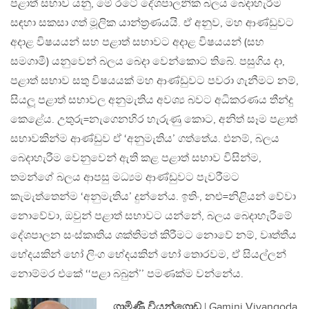
පළාත් සභාව යනු, මේ රටේ දේශපාලනික බලය බෙදාහැරීම
සඳහා සකසා ගත් මූලික යාන්ත‍්‍රණයයි. ඒ අනුව, මහ ආණ්ඩුවට
අදාළ විෂයයන් සහ පළාත් සභාවට අදාළ විෂයයන් (සහ
සමගාමී) යනුවෙන් බලය බෙදා වෙන්කොට තිබේ. පසුගිය දා,
පළාත් සභාව සතු විෂයයක් මහ ආණ්ඩුවට පවරා ගැනීමට නම්,
සියලූ පළාත් සභාවල අනුමැතිය අවශ්‍ය බවට අධිකරණය තීන්දු
කෙළේය. උතුරු=නැගෙනහිර හැරුණු කොට, අනිත් සෑම පළාත්
සභාවකින්ම ආණ්ඩුව ඒ ‘අනුමැතිය’ ගත්තේය. එනම්, බලය
බෙදාහැරීම වෙනුවෙන් ඇති කළ පළාත් සභාව විසින්ම,
තමන්ගේ බලය ආපසු මධ්‍යම ආණ්ඩුවට පැවරීමට
කැමැත්තෙන්ම ‘අනුමැතිය’ දුන්නේය. ඉතිං, නළු=නිළියන් වේවා
නොවේවා, ඔවුන් පළාත් සභාවට යන්නේ, බලය බෙදාහැරීමේ
දේශපාලන සංස්කෘතිය ශක්තිමත් කිරීමට නොවේ නම්, වෘත්තීය
භේදයකින් හෝ ලිංග භේදයකින් හෝ තොරවම, ඒ සියල්ලන්
නොම්මර එකේ ‘‘පළා බබුන්’’ පමණක්ම වන්නේය.
ගාමිණී වියන්ගොඩ
| Gamini Viyangoda