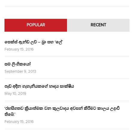
POPULAR
RECENT
සෙක්ස් ඇන්ඩ් ලව් – බ්‍රා සහ ‘ලේ’
February 15, 2016
සම ලිංගිකයෝ
September 9, 2013
පෑඩ් අඳින ගැහැනියකගේ හෘදය සාක්ෂිය
May 10, 2019
‘රහසිගතව ක්‍රියාත්මක වන කුලවාදය අවසන් කිරීමට කාලය උදාවී
තිබේ.’
February 15, 2016