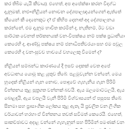
කර තිබීම යැයි කීවාය). එහෙත්, අප අපේක්ෂා කරන විදග්ධ
දැනුමක්, නළු=නිළියන් නොවන දේශපාලඥයන්ගෙන් ඇත්තේ
කීයෙන් කී දෙනෙකුට ද? ඒ කිහිප දෙනාත් අද දේශපාලනය
කරන්නේ, එම දැනුම භාවිත කරමින් ද, නැතිනම්, ඊට වඩා
සාර්ථක වෙනත් තර්කනයක් වන-විපක්ෂය නම් පක්ෂ ප‍්‍රධානියා
කෙරෙහි ද, ආණ්ඩු පක්ෂය නම් ජනාධිපතිවරයා සහ එම පවුල
කෙරෙහි ද වන-සුවච භාවයේ වහලෙකු වීමෙන් ද?
නිළියන් සම්බන්ධ කාරණයේ දී ඉසව් දෙකක් වෙත අපේ
අවධානය යොමු කළ යුතුව තිබේ. පළමුවැන්න වන්නේ, මෙය
හුදෙක් නිළියන් ගැන නොව, පොදුවේ ගැහැනිය ගැන පිරිමි
චින්තනය තුළ සූත‍්‍රගත වන්නක් බවයි. ඇය ඔලමොට්ටලයි, ඇය
බොළඳයි, ඇය චපලයි වැනි පිරිමි විශ්වාසයන් ඒ පසුපස තිබේ.
සිනමා සහ ප‍්‍රාසාංගික ලෝකය තුළ ඇතැ යි ප‍්‍රචලිත වන ලිංගික
චර්යාවන් හරහා ඒ චින්තනය තවත් සවිමත් කෙරෙයි. එහෙත්,
සාකච්ඡාවට අදාළ වන්නේ ගැහැනුන් සහ පිරිමින් පමණක් වන