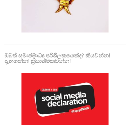
ඔබත් සමාජමාධ්‍ය පරිශීලකයෙක්ද? කියවන්න!
දැනගන්න! ක්‍රියාත්මකවන්න!