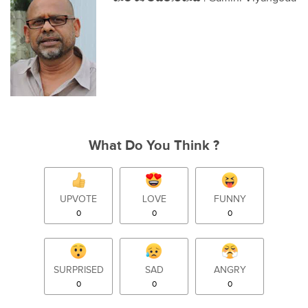
What Do You Think ?
UPVOTE
LOVE
FUNNY
0
0
0
SURPRISED
SAD
ANGRY
0
0
0