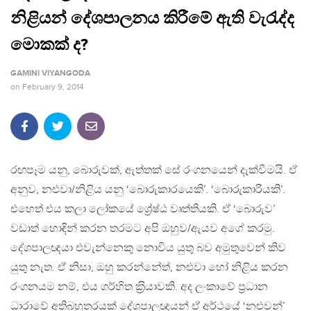
නිළියන් දේශපාලනය කිරීමේ ඇති වැරැද්ද
මොකක් ද?
GAMINI VIYANGODA
on
February 9, 2014
රඟපෑම යනු, බොරුවක්, ඇත්තක් සේ රංගනයෙන් දැක්වීමයි. ඒ
අනුව, නළුවා/නිළිය යනු ‘බොරුකාරයෙකි’. ‘බොරුකාරියකි’.
එහෙත් එය කලා ලෝකයේ ශ්‍රේෂ්ඨ වෘත්තියකි. ඒ ‘බොරුව’
වඩාත් හොඳින් කරන තරමට අපි ඔහුව/ඇයව අගේ කරමු.
දේශපාලඥයා එවැන්නෙකු නොවිය යුතු බව අමුතුවෙන් කිව
යුතු නැත. ඒ නිසා, ඔහු කරන්නේත්, නළුවා හෝ නිළිය කරන
රංගනයම නම්, එය ගර්හිත ක‍්‍රියාවකි. අද ලංකාවේ ප‍්‍රධාන
ධාරාවේ අතිබහුතරයක් දේශපාලඥයන් ඒ අර්ථයේ ‘නළුවන්’