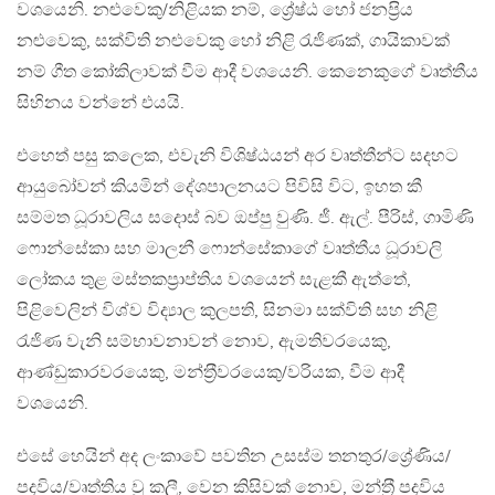
වශයෙනි. නළුවෙකු/නිළියක නම්, ශ්‍රේෂ්ඨ හෝ ජනප‍්‍රිය
නළුවෙකු, සක්විති නළුවෙකු හෝ නිළි රැජිණක්, ගායිකාවක්
නම් ගීත කෝකිලාවක් වීම ආදී වශයෙනි. කෙනෙකුගේ වෘත්තීය
සිහිනය වන්නේ එයයි.
එහෙත් පසු කලෙක, එවැනි විශිෂ්ඨයන් අර වෘත්තීන්ට සදහට
ආයුබෝවන් කියමින් දේශපාලනයට පිවිසි විට, ඉහත කී
සම්මත ධූරාවලිය සදොස් බව ඔප්පු වුණි. ජී. ඇල්. පීරිස්, ගාමිණි
ෆොන්සේකා සහ මාලනී ෆොන්සේකාගේ වෘත්තීය ධූරාවලි
ලෝකය තුළ මස්තකප‍්‍රාප්තිය වශයෙන් සැළකී ඇත්තේ,
පිළිවෙලින් විශ්ව විද්‍යාල කුලපති, සිනමා සක්විති සහ නිළි
රැජිණ වැනි සම්භාවනාවන් නොව, ඇමතිවරයෙකු,
ආණ්ඩුකාරවරයෙකු, මන්ත‍්‍රීවරයෙකු/වරියක, වීම ආදී
වශයෙනි.
එසේ හෙයින් අද ලංකාවේ පවතින උසස්ම තනතුර/ශ්‍රේණිය/
පදවිය/වෘත්තිය වූ කලී, වෙන කිසිවක් නොව, මන්ත‍්‍රී පදවිය