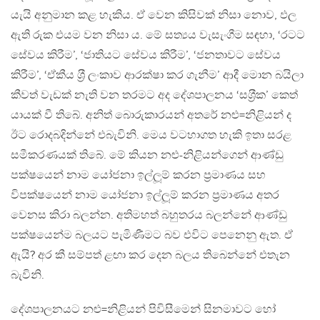
යැයි අනුමාන කළ හැකිය. ඒ වෙන කිසිවක් නිසා නොව, ඵල
ඇති රුක එයම වන නිසා ය. මේ සත්‍යය වැසැංගීම සඳහා, ‘රටට
සේවය කිරීම’, ‘ජාතියට සේවය කිරීම’, ‘ජනතාවට සේවය
කිරීම’, ‘ඒකීය ශ‍්‍රී ලංකාව ආරක්ෂා කර ගැනීම’ ආදී මොන බයිලා
කීවත් වැඩක් නැති වන තරමට අද දේශපාලනය ‘සශ‍්‍රීක’ කෙත්
යායක් වී තිබේ. අනිත් බොරුකාරයන් අතරේ නළු=නිළියන් ද
ඊට රොදබදින්නේ එබැවිනි. මෙය වටහාගත හැකි ඉතා සරළ
සමීකරණයක් තිබේ. මේ කියන නළු-නිළියන්ගෙන් ආණ්ඩු
පක්ෂයෙන් නාම යෝජනා ඉල්ලූම් කරන ප‍්‍රමාණය සහ
විපක්ෂයෙන් නාම යෝජනා ඉල්ලූම් කරන ප‍්‍රමාණය අතර
වෙනස කිරා බලන්න. අතිමහත් බහුතරය බලන්නේ ආණ්ඩු
පක්ෂයෙන්ම බලයට පැමිණීමට බව එවිට පෙනෙනු ඇත. ඒ
ඇයි? අර කී සම්පත් ළඟා කර දෙන බලය තිබෙන්නේ එතැන
බැවිනි.
දේශපාලනයට නළු=නිළියන් පිවිසීමෙන් සිනමාවට හෝ