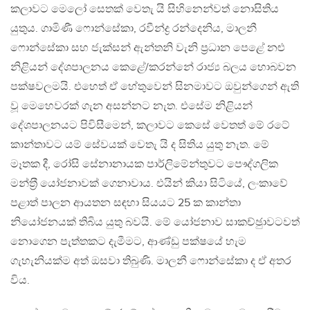
කලාවට මෙලෝ සෙතක් වෙතැ යි සිහිනෙන්වත් නොසිතිය
යුතුය. ගාමිණී ෆොන්සේකා, රවීන්ද්‍ර රන්දෙනිය, මාලනී
ෆොන්සේකා සහ ජැක්සන් ඇන්තනි වැනි ප‍්‍රධාන පෙළේ නළු
නිළියන් දේශපාලනය කෙළේ/කරන්නේ රාජ්‍ය බලය හොබවන
පක්ෂවලමයි. එහෙත් ඒ හේතුවෙන් සිනමාවට ඔවුන්ගෙන් ඇති
වූ මෙහෙවරක් ගැන අසන්නට නැත. එසේම නිළියන්
දේශපාලනයට පිවිසීමෙන්, කලාවට කෙසේ වෙතත් මේ රටේ
කාන්තාවට යම් සේවයක් වෙතැ යි ද සිතිය යුතු නැත. මේ
මෑතක දී, රෝසි සේනානායක පාර්ලිමේන්තුවට පෞද්ගලික
මන්ත‍්‍රී යෝජනාවක් ගෙනාවාය. එයින් කියා සිටියේ, ලංකාවේ
පළාත් පාලන ආයතන සඳහා සියයට 25 ක කාන්තා
නියෝජනයක් තිබිය යුතු බවයි. මේ යෝජනාව සාකච්ඡුාවටවත්
නොගෙන පැත්තකට දැමීමට, ආණ්ඩු පක්ෂයේ හැම
ගැහැනියක්ම අත් ඔසවා තිබුණි. මාලනී ෆොන්සේකා ද ඒ අතර
විය.