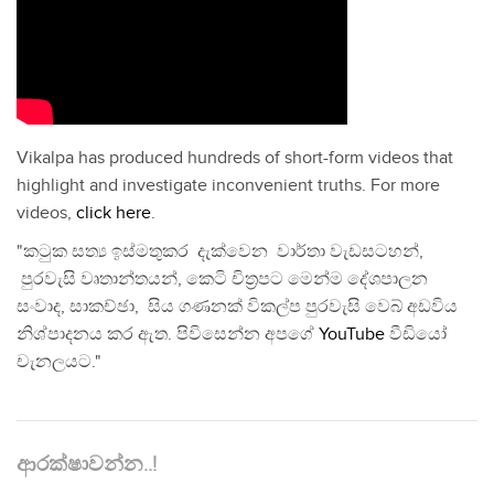
Vikalpa has produced hundreds of short-form videos that
highlight and investigate inconvenient truths. For more
videos,
click here
.
"කටුක සත්‍ය ඉස්මතුකර දැක්වෙන වාර්තා වැඩසටහන්,
පුරවැසි වෘතාන්තයන්, කෙටි චිත්‍රපට මෙන්ම දේශපාලන
සංවාද, සාකච්ඡා, සිය ගණනක් විකල්ප පුරවැසි වෙබ් අඩවිය
නිශ්පාදනය කර ඇත. පිවිසෙන්න අපගේ
YouTube
වීඩියෝ
චැනලයට."
ආරක්ෂාවන්න..!