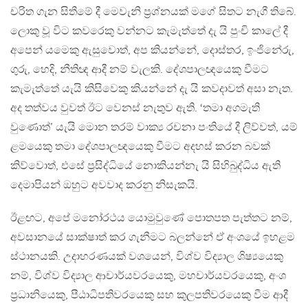
චරිත ගැන සිතීමේ දී මෙවැනි ප‍්‍රශ්නයක් මගේ සිතට නැගී තිබේ.
ලොකු වූ විට කවරෙකු වන්නට කැමැත්තේ දැ යි පුංචි කාලේ දී
අපෙන් යමෙකු ඇසුවොත්, අප කියන්නේ, දොස්තර, ඉංජිනේරු,
ගුරු, හෙදි, නීතිඥ ආදී නම් වැලකි. දේශපාලඥයෙකු වීමට
කැමැත්තේ යැයි කිසිවෙකු කියන්නේ දැ යි කවදාවත් අසා නැත.
අද තත්වය වුවත් ඊට වෙනස් නැතුව ඇති. ‘තමා අගමැති
වුණොත්’ යැයි මොන තරම් වාක්‍ය රචනා පංතියේ දී ලිව්වත්, යම්
ළමයෙකු තමා දේශපාලඥයෙකු වීමට අදහස් කරන බවක්
කිව්වොත්, එසේ ප‍්‍රසිද්ධියේ නොකියන්නැ යි සිහිබුද්ධිය ඇති
දෙමාපියන් ඔහුට අවවාද කරනු නිසැකයි.
ඊළඟට, අපේ මනෝරථය යොමුවුණේ පොතපත පැත්තට නම්,
අවසානයේ සාක්ෂාත් කර ගැනීමට බලන්නේ ඒ අංශයේ ඉහළම
ස්ථානයකි. උදාහරණයක් වශයෙන්, විශ්ව විද්‍යාල ශිෂ්‍යයෙකු
නම්, විශ්ව විද්‍යාල ආචාර්යවරයෙකු, මහචාර්යවරයෙකු, අංශ
ප‍්‍රධානියෙකු, පීඨාධිපතිවරයෙකු සහ කුලපතිවරයෙකු වීම ආදී