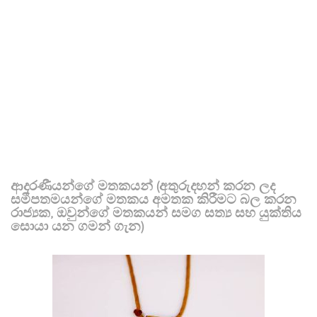
ආදරණීයන්ගේ මතකයන් (අතුරුදහන් කරන ලද
සමීපතමයන්ගේ මතකය අමතක කිරීමට බල කරන
රාජ්‍යක, ඔවුන්ගේ මතකයන් සමග සත්‍ය සහ යුක්තිය
සොයා යන ගමන් ගැන)