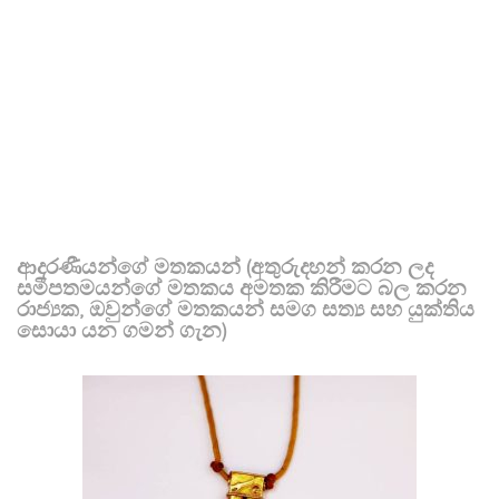
ආදරණීයන්ගේ මතකයන් (අතුරුදහන් කරන ලද
සමීපතමයන්ගේ මතකය අමතක කිරීමට බල කරන
රාජ්‍යක, ඔවුන්ගේ මතකයන් සමග සත්‍ය සහ යුක්තිය
සොයා යන ගමන් ගැන)