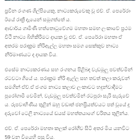
ප්‍රවීන රංගණ ශිල්පියෙකු, නාට්‍යකරුවෙකු වූ එච්. ඒ. පෙරේරා
ඊයේ රාත්‍රී දැයෙන් සමුගත්තේ ය.
ආචාර්ය ගාමිණී හත්තොටුවේගම මහතා සමඟ ලංකාවේ ප්‍රථම
වීථි නාට්‍ය බිහිකිරීමට දායක වූ එච්. ඒ. පෙරේරා මහතා ඒ
අතරම පරාක්‍රම නිරිඇල්ල මහතා සමග සෙක්කුව නාට්‍ය
නිර්මාණයට ද දායක විය.
එසේම නාට්‍යකරණය සහ රංගනය පිළිබඳ වැඩමුලු පවත්වමින්
රටවටා ගියේ ය. පරාක්‍රම නිරි ඇල්ල සහ තවත් කලා කරුවන්
සමගින් ඒච්.ඒ ජංගම නාට්‍ය කලාව ලංකාවට හදුන්වාදීමට
පුරෝගාමී වෙමින්, වැඩමුලු පවත්වමින් රටපුරා සැරි සැරුවේ
ය. රූපවාහිණිය තුළින් ඔහු වඩාත් ජනප්‍රියත්වයට පත් වූයේ දූ
දරුවෝ ටෙලි නාට්‍යයේ ඩයස් මහත්තයාගේ චරිතය තුලින්ය.
එච්. ඒ. පෙරේරා මහතා කලක් රෝගීව සිටි අතර මිය යනවිට
59 වන වියෙහි පසු විය.