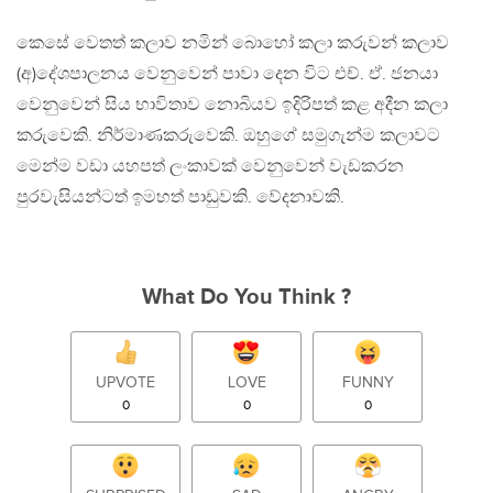
කෙසේ වෙතත් කලාව නමින් බොහෝ කලා කරුවන් කලාව
(අ)දේශපාලනය වෙනුවෙන් පාවා දෙන විට එච්. ඒ. ජනයා
වෙනුවෙන් සිය භාවිතාව නොබියව ඉදිරිපත් කළ අදීන කලා
කරුවෙකි. නිර්මාණකරුවෙකි. ඔහුගේ සමුගැන්ම කලාවට
මෙන්ම වඩා යහපත් ලංකාවක් වෙනුවෙන් වැඩකරන
පුරවැසියන්ටත් ඉමහත් පාඩුවකි. වේදනාවකි.
What Do You Think ?
UPVOTE
LOVE
FUNNY
0
0
0