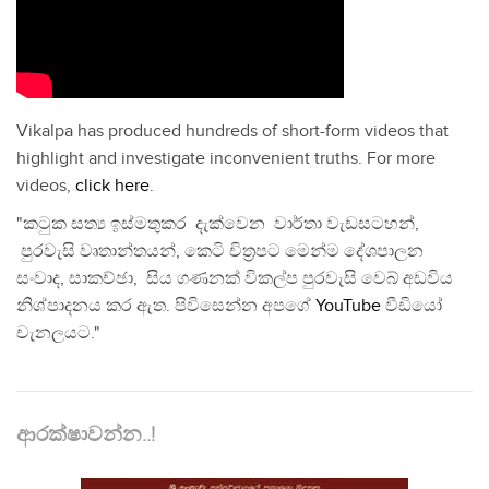
Vikalpa has produced hundreds of short-form videos that
highlight and investigate inconvenient truths. For more
videos,
click here
.
"කටුක සත්‍ය ඉස්මතුකර දැක්වෙන වාර්තා වැඩසටහන්,
පුරවැසි වෘතාන්තයන්, කෙටි චිත්‍රපට මෙන්ම දේශපාලන
සංවාද, සාකච්ඡා, සිය ගණනක් විකල්ප පුරවැසි වෙබ් අඩවිය
නිශ්පාදනය කර ඇත. පිවිසෙන්න අපගේ
YouTube
වීඩියෝ
චැනලයට."
ආරක්ෂාවන්න..!