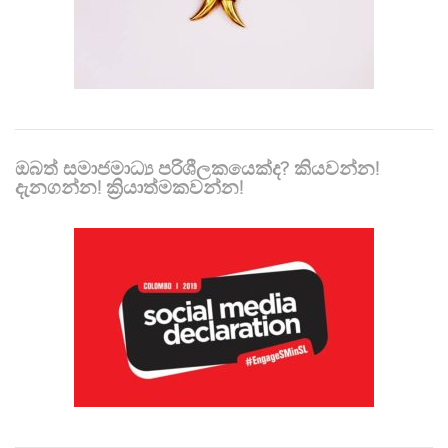
ඔබත් සමාජමාධ්‍ය පරිශීලකයෙක්ද? කියවන්න!
දැනගන්න! ක්‍රියාත්මකවන්න!