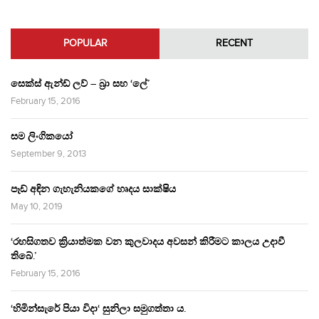
POPULAR
RECENT
සෙක්ස් ඇන්ඩ් ලව් – බ්‍රා සහ ‘ලේ’
February 15, 2016
සම ලිංගිකයෝ
September 9, 2013
පෑඩ් අඳින ගැහැනියකගේ හෘදය සාක්ෂිය
May 10, 2019
‘රහසිගතව ක්‍රියාත්මක වන කුලවාදය අවසන් කිරීමට කාලය උදාවී
තිබේ.’
February 15, 2016
‘හිමින්සැරේ පියා විදා‘ සුනිලා සමුගත්තා ය.