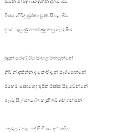
සමන් දෙවිඳු බාර දුන්න දහම් බිම
විජය නිරිඳු මුත්තා වුණ සිහළ බිම
දුට්ඨ ගැමුණු මෙත් බුදු කඩු ගෑව බිම
|
බුදුන් සරණ ගිය සිංහල මිනිසුන්නේ
නිවන් දකින්න ද තොපි දැන් සැරසෙන්නේ
එහෙම කොහෙද අපිත් එක්ක සිදු වෙන්නේ
පළමු සිල් පදය බිඳ හැකි අවි අත ගන්නේ
|
දෙමළට කළ දේ සිහියට අරගනිව්