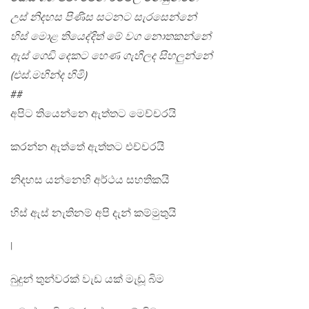
උස් නිදහස පිණිස සටනට සැරසෙන්නේ
හිස් මොළ තියෙද්දිත් මේ වග නොතකන්නේ
ඇස් ගෙඩි දෙකට හෙණ ගැහිලද සිහලුන්නේ
(එස්.මහින්ද හිමි)
##
අපිට තියෙන්නෙ ඇත්තට මෙච්චරයි
කරන්න ඇත්තේ ඇත්තට එච්චරයි
නිදහස යන්නෙහි අර්ථය සහතිකයි
හිස් ඇස් නැතිනම් අපි දැන් කම්මුතුයි
|
බුදුන් තුන්වරක් වැඩ යක් මැඩූ බිම