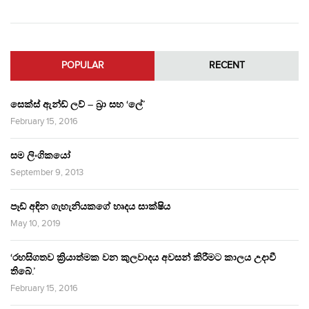
POPULAR
RECENT
සෙක්ස් ඇන්ඩ් ලව් – බ්‍රා සහ ‘ලේ’
February 15, 2016
සම ලිංගිකයෝ
September 9, 2013
පෑඩ් අඳින ගැහැනියකගේ හෘදය සාක්ෂිය
May 10, 2019
‘රහසිගතව ක්‍රියාත්මක වන කුලවාදය අවසන් කිරීමට කාලය උදාවී
තිබේ.’
February 15, 2016