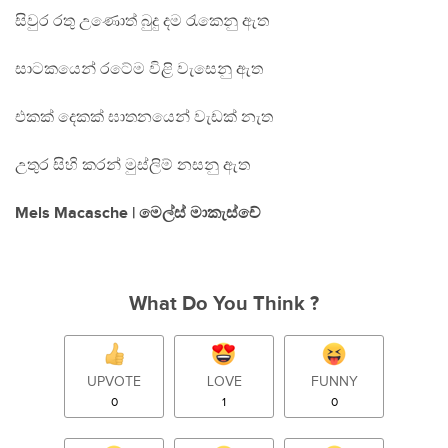
සිවුර රතු උණොත් බුදු දම රැකෙනු ඇත
සාටකයෙන් රටේම විළි වැසෙනු ඇත
එකක් දෙකක් ඝාතනයෙන් වැඩක් නැත
උතුර සිහි කරන් මුස්ලිම් නසනු ඇත
Mels Macasche | මෙල්ස් මාකැස්චේ
What Do You Think ?
UPVOTE
LOVE
FUNNY
0
1
0