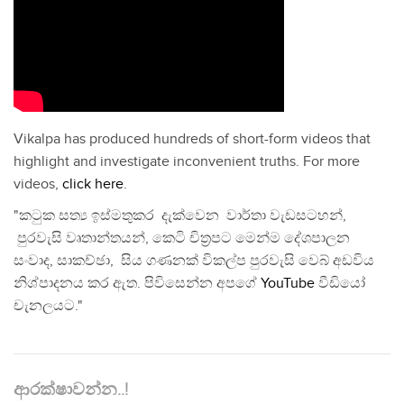
Vikalpa has produced hundreds of short-form videos that
highlight and investigate inconvenient truths. For more
videos,
click here
.
"කටුක සත්‍ය ඉස්මතුකර දැක්වෙන වාර්තා වැඩසටහන්,
පුරවැසි වෘතාන්තයන්, කෙටි චිත්‍රපට මෙන්ම දේශපාලන
සංවාද, සාකච්ඡා, සිය ගණනක් විකල්ප පුරවැසි වෙබ් අඩවිය
නිශ්පාදනය කර ඇත. පිවිසෙන්න අපගේ
YouTube
වීඩියෝ
චැනලයට."
ආරක්ෂාවන්න..!