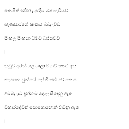
තොපිත් ඉතින් ළඟදිම මකබෑවියව්
ඥාණසාරගේ ඥාණය බබලවව්
සිංහල සිංහයා බිමට බස්සවව්
|
කඩුව අරන් ගල ගාලා වනව් හතර අත
කැපෙන වුන්ගේ ලේ බී මත් වේ තොප
අම්මලාට දුන්නම දොල සිඳෙනු ඇත
විහාරදේවිත් සොහොනෙන් වඩිනු ඇත
|