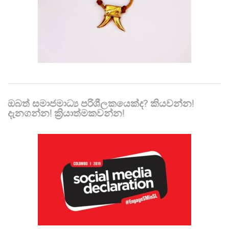
ඔබත් සමාජමාධ්‍ය පරිශීලකයෙක්ද? කියවන්න!
දැනගන්න! ක්‍රියාත්මකවන්න!