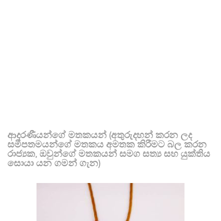
ආදරණීයන්ගේ මතකයන් (අතුරුදහන් කරන ලද
සමීපතමයන්ගේ මතකය අමතක කිරීමට බල කරන
රාජ්‍යක, ඔවුන්ගේ මතකයන් සමග සත්‍ය සහ යුක්තිය
සොයා යන ගමන් ගැන)