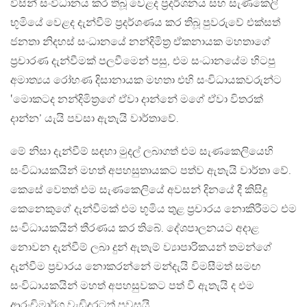
විසින් සංවිධානය කර තිබූ වෙළද ප්‍රදර්ශනය සහ සැණකෙලි
භූමියේ වෙළද දැන්වීම් ප්‍රදර්ශණය කර තිබූ පුවරුවේ එක්සත්
ජනතා නිදහස් සංධානයේ නන්දිමිත්‍ර ඒකනායක මහතාගේ
ප්‍රචාරණ දැන්වීමක් පලවීමෙන් පසු, එම සංධානයේම හිටපු
අමාත්‍යය රෝහණ දිසානායක මහතා එහි සංවිධායකවරුන්ට
‛මොකටද නන්දිමිත්‍රගේ ඒවා දාන්නේ මගේ ඒවා විතරක්
දාන්න’ යැයි පවසා ඇතැයි වාර්තාවේ.
මේ නිසා දැන්වීම් සඳහා මුදල් ලබාගත් එම සැණකෙලියෙහි
සංවිධායකයින් මහත් අපහසුතායකට පත්ව ඇතැයි වාර්තා වේ.
කෙසේ වෙතත් එම සැණකෙලියේ අවසන් දිනයේ දී කිසිදු
කෙනෙකුගේ දැන්වීමක් එම භූමිය තුළ ප්‍රචාරය නොකිරීමට එම
සංවිධායකයින් තීරණය කර තිබේ. දේශපාලනයට අදාළ
නොවන දැන්වීම් ලබා දුන් ඇතැම් ව්‍යාපාරිකයන් තමන්ගේ
දැන්වීම ප්‍රචාරය නොකරන්නේ මන්දැයි විමසීමත් සමඟ
සංවිධායකයින් මහත් අපහසුවකට පත් වී ඇතැයි ද එම
ආරංචිමාර්ග වැඩිදුරටත් පවසයි.