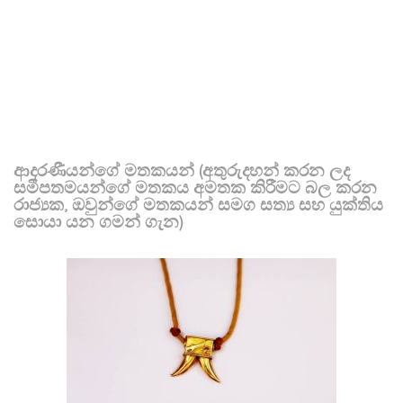
ආදරණීයන්ගේ මතකයන් (අතුරුදහන් කරන ලද
සමීපතමයන්ගේ මතකය අමතක කිරීමට බල කරන
රාජ්‍යක, ඔවුන්ගේ මතකයන් සමග සත්‍ය සහ යුක්තිය
සොයා යන ගමන් ගැන)