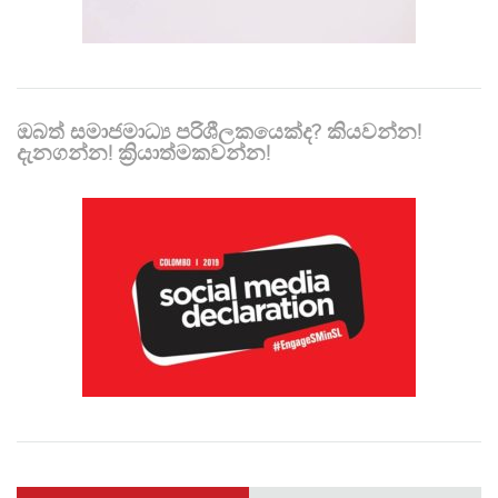
ඔබත් සමාජමාධ්‍ය පරිශීලකයෙක්ද? කියවන්න!
දැනගන්න! ක්‍රියාත්මකවන්න!