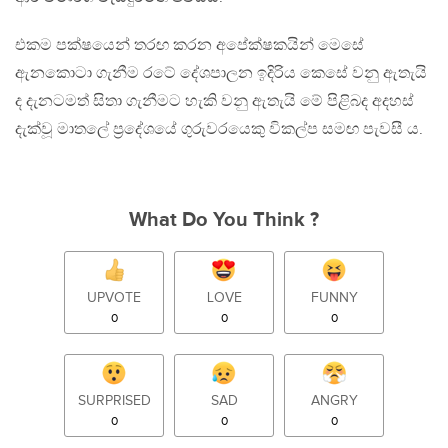
එකම පක්ෂයෙන් තරඟ කරන අපේක්ෂකයින් මෙසේ
ඇනකොටා ගැනීම රටේ දේශපාලන ඉදිරිය කෙසේ වනු ඇතැයි
ද දැනටමත් සිතා ගැනීමට හැකි වනු ඇතැයි මේ පිළිබද අදහස්
දැක්වූ මාතලේ ප්‍රදේශයේ ගුරුවරයෙකු විකල්ප සමඟ පැවසී ය.
What Do You Think ?
UPVOTE
LOVE
FUNNY
0
0
0
SURPRISED
SAD
ANGRY
0
0
0