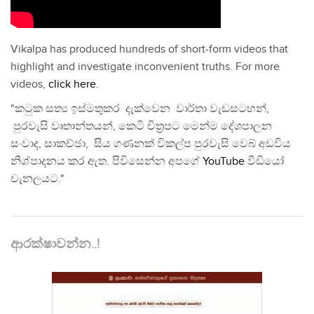
Vikalpa has produced hundreds of short-form videos that
highlight and investigate inconvenient truths. For more
videos,
click here
.
"කටුක සත්‍ය ඉස්මතුකර දැක්වෙන වාර්තා වැඩසටහන්,
පුරවැසි වෘතාන්තයන්, කෙටි චිත්‍රපට මෙන්ම දේශපාලන
සංවාද, සාකච්ඡා, සිය ගණනක් විකල්ප පුරවැසි වෙබ් අඩවිය
නිශ්පාදනය කර ඇත. පිවිසෙන්න අපගේ
YouTube
වීඩියෝ
චැනලයට."
ආරක්ෂාවන්න..!