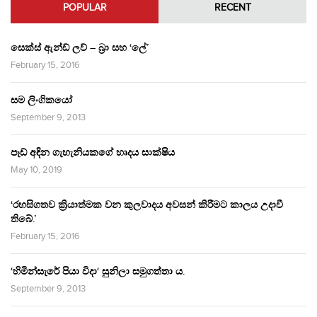
POPULAR
RECENT
සෙක්ස් ඇන්ඩ් ලව් – බ්‍රා සහ ‘ලේ’
February 15, 2016
සම ලිංගිකයෝ
September 9, 2013
පෑඩ් අඳින ගැහැනියකගේ හෘදය සාක්ෂිය
May 10, 2019
‘රහසිගතව ක්‍රියාත්මක වන කුලවාදය අවසන් කිරීමට කාලය උදාවී
තිබේ.’
February 15, 2016
‘හිමින්සැරේ පියා විදා‘ සුනිලා සමුගත්තා ය.
September 9, 2013