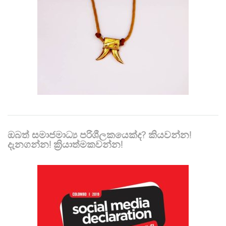
ඔබත් සමාජමාධ්‍ය පරිශීලකයෙක්ද? කියවන්න!
දැනගන්න! ක්‍රියාත්මකවන්න!