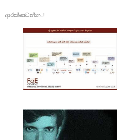
ආරක්ෂාවන්න..!