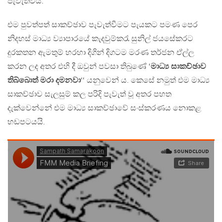
පැවැත්වීය.
එම පුවත්පත් සාකච්ඡාව පැවැත්වීමට පැයකට පමණ පෙර
නිදහස් මාධ්‍ය ව්‍යාපාරයේ කැදවුම්කරැ සුනිල් ජයසේකරට
දුරකතන ඇමතුම් හරහා දිගින් දිගටම මරණ තර්ජන ඒල්ල
කරන ලද අතර එහි දී ඔවුන් පවසා තිබුණේ ‘
මාධ්‍ය සාකච්ඡාව
තිබ්බොත් මරා දමනවා
‘‘ යනුවෙන් ය. කෙසේ නමුත් එම මාධ්‍ය
සාකච්ඡාව සැලසුම් කල පරිදි පැවැත් වූ අතර පහත
දැක්වෙන්නේ එම මාධ්‍ය සාකච්ඡාවේ සංස්කරණය නොකළ
හඩපටයයි.