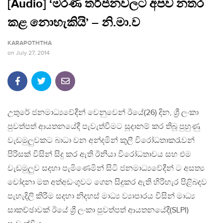
[Audio] ‘මරණ තර්ජනවලට අපව නතර
කළ නොහැකියි’ – නි.මා.ව
KARAPOTHTHA
on
July 27, 2014
උතුරේ ජනමාධ්‍යවේදීන් වෙනුවෙන් ඊයේ(26) දින, ශ්‍රී ලංකා
පුවත්පත් ආයතනයේදී පැවැත්වීමට සූදානම් කර තිබූ පුහුණු
වැඩමුලුවකට බාධා වන අන්දමින් කුලී විරෝධතාකරැවන්
පිරිසක් විසින් සිදු කර ඇති ඊනියා විරෝධතාවය සහ එම
වැඩමුලුව සදහා පැමිණෙමින් සිටි ජනමාධ්‍යවේදීන් ට අසත්‍ය
චෝදනා මත අත්අඩංගුවට ගෙන සිදුකර ඇති හිරිහැර පිළිබදව
පැහැදිලි කිරීම සදහා නිදහස් මාධ්‍ය ව්‍යාපාරය විසින් මාධ්‍ය
සාකච්ඡාවක් ඊයේ ශ්‍රී ලංකා පුවත්පත් ආයතනයේදී(SLPI)