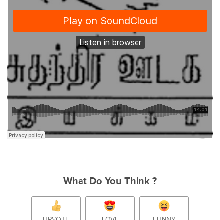
What Do You Think ?
UPVOTE
LOVE
FUNNY