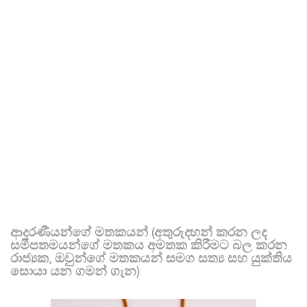
ආදරණීයන්ගේ මතකයන් (අතුරුදහන් කරන ලද
සමීපතමයන්ගේ මතකය අමතක කිරීමට බල කරන
රාජ්‍යක, ඔවුන්ගේ මතකයන් සමග සත්‍ය සහ යුක්තිය
සොයා යන ගමන් ගැන)