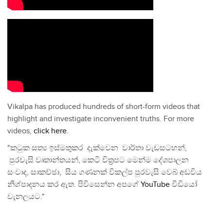
Vikalpa has produced hundreds of short-form videos that
highlight and investigate inconvenient truths. For more
videos,
click here
.
"කටුක සත්‍ය ඉස්මතුකර දැක්වෙන වාර්තා වැඩසටහන්,
පුරවැසි වෘතාන්තයන්, කෙටි චිත්‍රපට මෙන්ම දේශපාලන
සංවාද, සාකච්ඡා, සිය ගණනක් විකල්ප පුරවැසි වෙබ් අඩවිය
නිශ්පාදනය කර ඇත. පිවිසෙන්න අපගේ
YouTube
වීඩියෝ
චැනලයට."