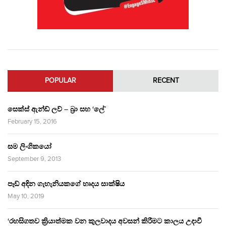
POPULAR
RECENT
සෙක්ස් ඇන්ඩ් ලව් – බ්‍රා සහ ‘ලේ’
February 15, 2016
සම ලිංගිකයෝ
September 9, 2013
පෑඩ් අඳින ගැහැනියකගේ හෘදය සාක්ෂිය
May 10, 2019
‘රහසිගතව ක්‍රියාත්මක වන කුලවාදය අවසන් කිරීමට කාලය උදාවී