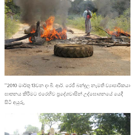
‛‛2010 මාර්තු 13වන දා බී. ආර්. රෙජී බන්දුල නැමති ව්‍යාපාරිකයා
ඝාතනය කිරීමට එරෙහිව ප්‍රදේශවාසින් උද්ඝොශනයේ යෙදී
සිටි අයුරු,