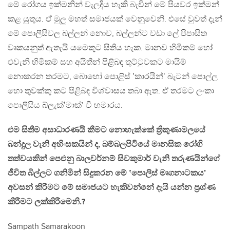
මේ රෝගය ඉක්මනින් වැලදිය හැකි බැවින් මේ පියවර ඉක්මන්
කළ යුතුය. ඒ මුලු මහත් සමාජයක් වෙනුවෙනි. එසේ වුවත් දැන්
මේ පොලීසිවල බල්ලන් නොව, බල්ලන්ට වඩා ලේ පිපාසිත
වෘකයනුත් ඇතැයි යමෙකුට සිතිය හැක. මානව හිමිකම් හෝ
එවැනි හිමිකම් සහ අයිතීන් පිළිබඳ තුට්ටුවකට මායිම්
නොකරන තරමට, බොහෝ පොළිස් ‛කාරයින්’ බැටන් පොල්ල
හො තුවක්කු කට පිළිබඳ විශ්වාසය තබා ඇත. ඒ තරමට ලංකා
පොලීසිය බ්ලැක්‛මාක්’ වී හමාරය.
එම සිතීම අසාධාරණයි කීමට නොහැක්කේ ත්‍රිකුණාමලයේ
බන්දුල වැනි අහිංසකයින් ද, බම්බලපිටියේ මානසික රෝගි
තත්වයකින් පෙඑනු බාලවර්නම් සිවකුමාර් වැනි තරුණයින්ගේ
ජීවිත බිල්ලට ගනිමින් සිදුකරන මේ ‛පොලිස් මෘගනාටකය’
අවසන් කිරීමට මේ සමාජයට හැකිවන්නේ දැයි යන්න ප්‍රශ්ණ
කීරීමට ලක්කිරීමෙනි.?
Sampath Samarakoon