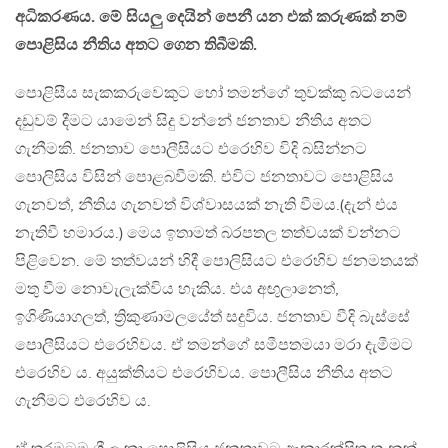
අධිකරණය. මේ සියලු දෙයින් පෙනී යන එක් කරුණක් නම්
පොළිසිය නීතිය අතට ගෙන තිබීමකි.
පොළිසීය සැකකරුවෙකුට හෝ තමන්ගේ තුවක්කු බටයෙන්
දඩුවම් දීමට යාමෙන් සිදු වන්නේ ජනතාව නීතිය අතට
ගැනීමකි. ජනතාව පොලීසියට එරෙහිව විදි බසින්නට
පොලිසිය විසින් පොළබවීමකි. එවිට ජනතාවට පොළිසිය
ගැනවත්, නීතිය ගැනවත් විශ්වාසයක් නැති වීමය.(දැන් එය
නැතිවී හමාරය.) මෙය ඉතාමත් බරපතල තත්වයක් වන්නට
පිළිවෙන. මේ තත්වයන් හිදී පොලිසියට එරෙහිව ජනමතයක්
මතු වීම නොවැලැක්විය හැකිය. එය අඟුලානෙත්,
ඉගිණියාගලත්, ත්‍රිකුණාමලයේත් සදුවිය. ජනතාව වීදි බැස්සේ
පොලීසියට එරෙහිවය. ඒ තමන්ගේ සමීපතමයා මරා දැමීමට
එරෙහිව ය. අයුක්තියට එරෙහිවය. පොලීසිය නීතිය අතට
ගැනීමට එරෙහිව ය.