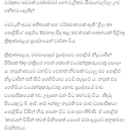
වරදකට තවමත් බෝගම්බර හෝ වැලිකඩ සිරගෙවල්වල උඑ
ගනිනවා ඇතිද?
මෙවැනි අධම අතීතයක් සහ වර්තමානයක් ඇති ‛ශ්‍රී ලංකා
පොළිසිය’ පසුගිය 13වනදා සිදු කළ තවත් එක් ඝාතනයක් පිළිබඳ
ත්‍රිකුණාමළය ප්‍රදේශයෙන් වාර්තා විය.
ත්‍රිකුණාමළය, මහමායාපුර ප්‍රදේශයට පොළිස් නිළධාරීන්
පිරිසක් 13දා රාත්‍රියේ ගමන් ගත්තේ වරෙන්තුකරුවෙකු සොයා
ය. නමුත් අඑයම වනවිට වෙනත් නිවසක් වැටලූ එම පොළිස්
නිළධාරීන් එහි සිටි ගෙහිමියාට වෙඩි තැබූවේ ය. නමුත් එම
ගෙහිමියා වරෙන්තුකරුවෙකු නොව ප්‍රදේශයේ මාඑ
ව්‍යාපාරිකයෙක් බව උදෑසන වන විට තහවරු විය.. තිදරු
පියෙකු වූ බී. ආර්. ආර් බන්දුල නැමති එම මාඑ ව්‍යාපාරිකයා
පොළිසිය විසින් හිරු පායන විට මරා දමා තිබිණි. ඒ පොළිස්
‛කාරයන් විසින් තවත් මිනිසෙක් මෙසේ මරා දැමුවේ අනුකම්පා
විරහිතවය.