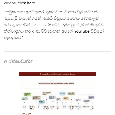
videos,
click here
.
"කටුක සත්‍ය ඉස්මතුකර දැක්වෙන වාර්තා වැඩසටහන්,
පුරවැසි වෘතාන්තයන්, කෙටි චිත්‍රපට මෙන්ම දේශපාලන
සංවාද, සාකච්ඡා, සිය ගණනක් විකල්ප පුරවැසි වෙබ් අඩවිය
නිශ්පාදනය කර ඇත. පිවිසෙන්න අපගේ
YouTube
වීඩියෝ
චැනලයට."
ආරක්ෂාවන්න..!