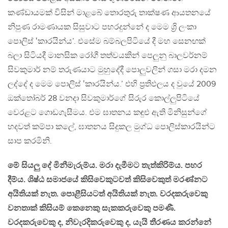
කණ්ඩායමක් විසින් මාළබේ තොරතුරු තාක්ෂණ ආයතනයේ
නිපුණ රාමණායක සිසුවාට පහරදුන්නේ ද මෙම ශ්‍රි ලංකා
පොලිස් ‛කාරයින්ය’. එසේම බම්බලපිටියේ දී මහ සෙනඟක්
බලා සිටියදී මානසික රෝගී තත්වයකින් පෙලුනු බාලවර්නම්
සිවකුමාර් නම් තරුණයාට මුහුදේදී පොලුවලින් ගසා මරා දමන
ලද්දේ ද මෙම පොලිස් ‛කාරයින්ය.’ එහි ප්‍රතිඵලය ද වුයේ 2009
ඔක්තෝබර් 28 වනදා සිවකුමාර්ගේ සිරුර කොල්ලුපිටියේ
වෙරළට ගොඩගැසීමය. එම ඝාතනය කඳුඑ ඇති මිනිසුන්ගේ
හදවත් කම්පා කලේ, ඝාතනය සිදුකල මුග්ධ පොලිස්කාරයින්ට
සාප කරමිනි.
මේ සියලු දේ මිනීමැරුම්ය. මරා දැමීමට තැත්කිරිම්ය. පහර
දීම්ය. ශිෂ්ඨ සමාජයේ කිසිවෙකුටවත් කිසිවෙකුත් මරණ්නට
අයිතියක් නැත. පොළීසියටත් අයිතියක් නැත. වරදකරුවෙකු
වනතාක් කිසියම් කෙනෙකු සැකකරුවෙකු පමණී.
වරදකරුවෙකු ද, නිවැරදිකරුවෙකු ද, යැයි තීරණය කරන්නේ