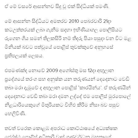
ඒ මේ වසරේ ආසන්නව සිදු වූ එක් සිද්ධියක් පමණි.
මේ ආසන්න සිද්ධියට අමතරව 2010 පෙබරවාරි 21දා
කටඋත්තරයක් ලබා ගැනීම සදහා ඉඟිණියාගල පොලීසියට
රුගෙන ගිය සමන් තිලකසිරි නම් තිදරු පියා පසුදා වන විට මළ
මිනියක් බවට පත්වූයේ පොළිස් තුවක්කුවේ අනුහසේ
ප්‍රතිපලයක් ලෙසය.
එපමණක්ද නොවේ 2009 අගෝස්තු මස 12දා අඟුලාන
ප්‍රදේශයේ තරංග සහ අනුෂ්ක යන තරුණයන් දෙදෙනාට වෙඩි
තබා මරා දැමුවේ ද අඟුලාන පොළිස් ‛කාරයින්ය’. ඒ තරුණයින්
දෙදෙනාට වෙඩි තබා මරා දමන ලද්දේ එම පොලිස් මුරපොලේ
නිළධාරියෙකුගේ මිතුරියකට විහිඑ කිරීම නිසා බව පසුව
හෙලිවිණි.
තවත් වරෙක කොළඹ අපරාධ කොට්ඨාෂයේ අධ්‍යක්ෂක
ජ්‍යේෂ්ඨ පොළිස් අධිකාරි වාස් ගුණවර්ධන මහතාගේ