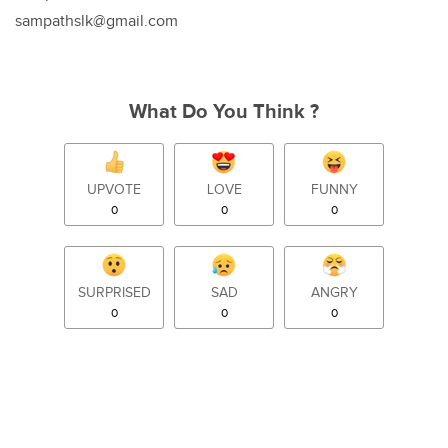
sampathslk@gmail.com
What Do You Think ?
UPVOTE
LOVE
FUNNY
0
0
0
SURPRISED
SAD
ANGRY
0
0
0