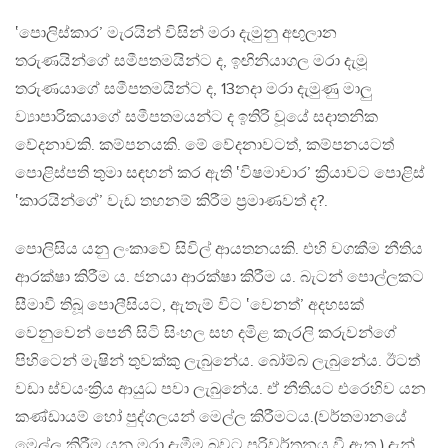
‛පොලිස්කාර’ මැරයින් විසින් මරා දැමුනු අඟුලාන
තරුණයින්ගේ සමීපතමයින්ට ද, ඉඟිනියාගල මරා දැමූ
තරුණයාගේ සමීපතමයින්ට ද, 13නදා මරා දැමුණු මාලු
ව්‍යාපාරිකයාගේ සමීපතමයන්ට ද ඉතිරි වූයේ සදාතනික
වේදනාවකි. කම්පනයකි. මේ වේදනාවටත්, කම්පනයටත්
පොළිස්පති තුමා සඳහන් කර ඇති ‛විෂමාචාර’ ක්‍රියාවට පොළිස්
‛කාරයින්ගේ’ වැඩ තහනම් කිරීම ප්‍රමාණවත් ද?.
පොලිසිය යනු ලංකාවේ සිවිල් ආයතනයකි. එහි වගකීම නීතිය
ආරක්ෂා කිරීම ය. ජනයා ආරක්ෂා කිරීම ය. බැටන් පොල්ලකට
සීමාවී තිබූ පොලීසියට, ඇතැම් විට ‛වෙනත්’ අදහසක්
වෙනුවෙන් පෙනී සිටි සිංහල සහ දමිළ කැරලි කරුවන්ගේ
පිහිටෙන් මැෂින් තුවක්කු ලැබුනේය. බෝම්බ ලැබුනේය. ඊටත්
වඩා ස්වයංක්‍රිය ආයුධ පවා ලැබුනේය. ඒ නීතියට එරෙහිව යන
කණ්ඩායම් හෝ පුද්ගලයන් මෙල්ල කිරීමටය.(වර්තමානයේ
මෙල්ල කිරීම යනු මරා දැමීම බවට පරිවර්තනය වී ඇත.) දැන්