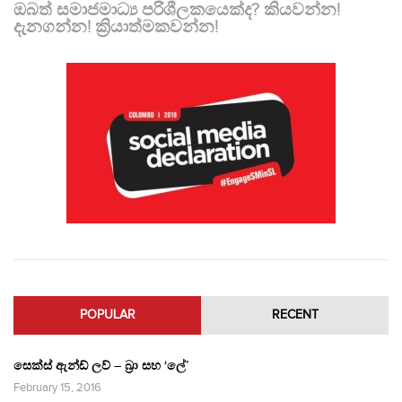
ඔබත් සමාජමාධ්‍ය පරිශීලකයෙක්ද? කියවන්න!
දැනගන්න! ක්‍රියාත්මකවන්න!
POPULAR
RECENT
සෙක්ස් ඇන්ඩ් ලව් – බ්‍රා සහ ‘ලේ’
February 15, 2016