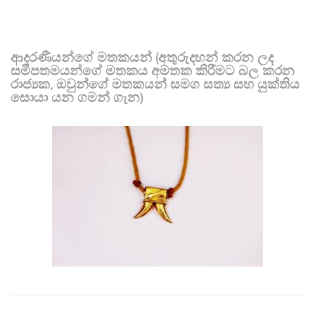
ආදරණීයන්ගේ මතකයන් (අතුරුදහන් කරන ලද
සමීපතමයන්ගේ මතකය අමතක කිරීමට බල කරන
රාජ්‍යක, ඔවුන්ගේ මතකයන් සමග සත්‍ය සහ යුක්තිය
සොයා යන ගමන් ගැන)