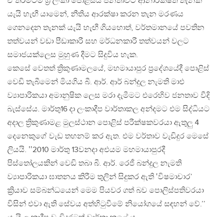
ඒ තරමටම ශ්‍රී ලංකා පොළිසිය ජනතාවට ආනාරක්ෂිත තැනක්
යැයි හැඟී යාමෙන්, නීතිය ආරක්ෂා කරන තැන මරණය
ගෙනදෙන තැනක් යැයි හැඟී ගියහොත්, වර්තමානයේ පවතින
තත්වයන් වඩා පීඩාකාරී සහ මර්ධනකාරී තත්වයන් වලට
සමාජයක්ලෙස මුහුණ දීමට සිදුවිය හැක.
කෙසේ වෙතත් ත්‍රිකුණාමලයේ, මහමායාපුර ප්‍රදේශයේදී පොළිස්
වෙඩි තැබීමෙන් මියගිය බී. ආර්. ආර් බන්දුල නැමති මාඑ
ව්‍යාපාරිකයා අමානුෂික ලෙස මරා දැමීමට එරෙහිව ජනතාව වීදි
බැස්සේය. මාර්තු16 දා ලංකාදීප වාර්තාකල අන්දමට එම සිද්ධියට
අදාල ත්‍රිකුණාමළ මුලස්ථාන පොළිස් පරීක්ෂකවරයා ඇතුලු 4
දෙනෙකුගේ වැඩ තහනම් කර ඇත. එම වර්තාව වැඩිදුර මෙසේ
ලියයි. ‛‛2010 මාර්තු 13වනදා අඑයම මහමායාපුරදී
පිස්තෝලයකින් වෙඩි තබා බී. ආර්. රෙජී බන්දුල නැමති
ව්‍යාපාරිකයා ඝාතනය කිරීම තුලින් සිදුකර ඇති ‛විෂමාචාර’
ක්‍රියාව සම්බන්ධයෙන් මෙම පියවර ගත් බව පොලිස්පතිවරයා
විසින් එවා ඇති සේවය අත්හිටුවීමේ නියෝගයේ සඳහන් වේ.’’