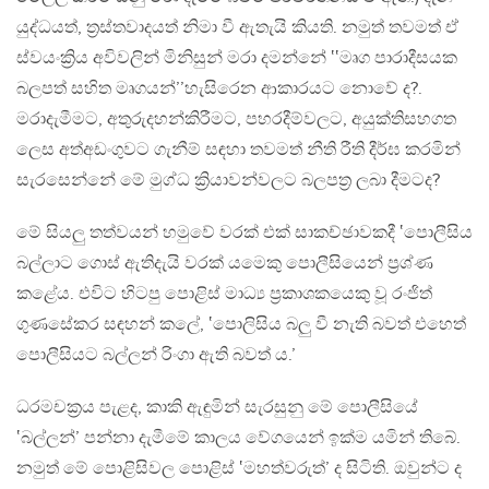
යුද්ධයත්, ත්‍රස්තවාදයත් නිමා වී ඇතැයි කියති. නමුත් තවමත් ඒ
ස්වයංක්‍රිය අවිවලින් මිනිසුන් මරා දමන්නේ ‛‛මෘග පාරාදීසයක
බලපත් සහිත මෘගයන්’’හැසිරෙන ආකාරයට නොවේ ද?.
මරාදැමීමට, අතුරුදහන්කිරීමට, පහරදීම්වලට, අයුක්තිසහගත
ලෙස අත්අඩංගුවට ගැනීම් සඳහා තවමත් නීති රීති දීර්ඝ කරමින්
සැරසෙන්නේ මේ මුග්ධ ක්‍රියාවන්වලට බලපත්‍ර ලබා දීමටද?
මේ සියලු තත්වයන් හමුවේ වරක් එක් සාකච්ඡාවකදී ‛පොලීසිය
බල්ලාට ගොස් ඇතිදැයි වරක් යමෙකු පොලීසියෙන් ප්‍රශ්ණ
කළේය. එවිට හිටපු පොළිස් මාධ්‍ය ප්‍රකාශකයෙකු වූ රංජිත්
ගුණසේකර සඳහන් කලේ, ‛පොලිසිය බලු වී නැති බවත් එහෙත්
පොලීසියට බල්ලන් රිංගා ඇති බවත් ය.’
ධරමචක්‍රය පැළද, කාකි ඇඳුමින් සැරසුනු මේ පොලීසියේ
‛බල්ලන්’ පන්නා දැමීමේ කාලය වේගයෙන් ඉක්ම යමින් තිබේ.
නමුත් මේ පොළිසිවල පොළිස් ‛මහත්වරුත්’ ද සිටිති. ඔවුන්ට ද