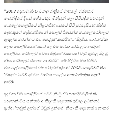
‛‛2008 දෙසැම්බර් 17 වනදා රාත්‍රීයේ මාතලේ, රත්තොට
මංසන්දියේ දී බස් මගියෙකුට මිනිසුන් බලා සිටියදීම පහරදුන්
මාතලේ පොලීසියේ නිළධාරීන් බසයේ සිටි පුරවැසියන් කිහිප
දෙනකුගේ මැදිහත්වීමෙන් පොලිස් රියෙන්ම මාතලේ රෝහලට
ඇතුල්ත කරන්නට එම පොළිස් ‛කාරයින්ට’ සිදුවිය. මාරාන්තික
ලෙස පොලීසියෙන් පහර කෑ එම මගියා රෝහලට භාරදුන්
පොලීසිය, රෝහලට පවසා තිබුනේ බසයෙන් වැටී තුවාල සිදු වූ
නිසා රෝහලට රැගෙන ආ බවයි’’. මේ සිද්ධිය මත පිහිටා
මාතලේ පොළිසියේ එම නිරුවත් ක්‍රියාව 2008 දෙසැම්බර් 18දා
‛විකල්ප’වෙබ් අඩවිය වාර්තා කළේ ය.http://vikalpa.org/?
p=681
අද වන විට පොළිසියේ මෙවැනි මුග්ධ පහරදීම්වලින් කී
දෙනෙක් මිය යන්නට ඇතිද? කී දෙනෙක් තුවාල ලබන්නට
ඇතිද? ‛නඩුත් උන්ගේ බඩුත් උන්ගේ’ නිසා කී දෙනෙක් නොකර