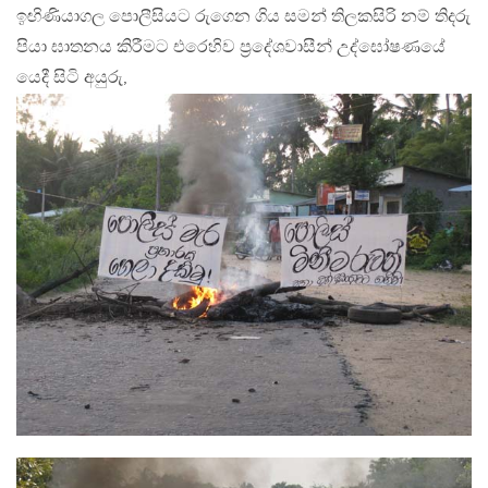
ඉඟිණියාගල පොලීසියට රුගෙන ගිය සමන් තිලකසිරි නම් තිදරු
පියා ඝාතනය කිරීමට එරෙහිව ප්‍රදේශවාසීන් උද්ඝෝෂණයේ
යෙදී සිටි අයුරු,