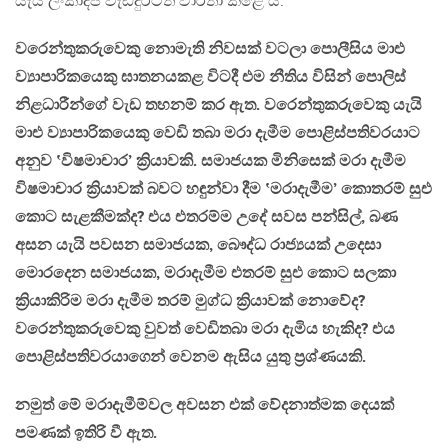
යැයි ලංකාදීප වැඩිදුරටත් වාර්තා කළේ ය.
වරෙන්තුකරුවෙකු නොමැති නිවසක් වටලා පොලීසිය මාඑ
ව්‍යාපාරිකයෙකු ඝාතනයකළ විටදී එම නීතිය විසින් පොලිස්
නිළධාරීන්ගේ වැඩ තහනම් කර ඇත. වරෙන්තුකරුවෙකු යැයි
මාඑ ව්‍යාපාරිකයෙකු වෙඩි තබා මරා දැමීම පොළිස්පතිවරයාට
අනුව ‛විෂමාචාර’ ක්‍රියාවකි. සමාජයක මිනිසෙක් මරා දැමීම
විෂමාචාර ක්‍රියාවක් බවට හඳුන්වා දීම ‛මරාදැමීම’ කොතරම් සුඑ
කොට සැළකීමක්ද? එය එතරම්ම උදේ සවස පන්සිල්, බණ
අසන යැයි පවසන සමාජයක, බෞද්ධ රාජ්‍යයක් උදෙසා
මොරදෙන සමාජයක, මරාදැමීම එතරම් සුඑ කොට සලකා
ක්‍රියාකිරිම මරා දැමීම තරම් මුග්ධ ක්‍රියාවක් නොවේද?
වරෙන්තුකරුවෙකු වුවත් වෙඩිතබා මරා දැමිය හැකිද? එය
පොළිස්පතිවරයාගෙන් වෙනම ඇසිය යුතු ප්‍රශ්ණයකි.
නමුත් මේ මරාදැමීම්වල අවසන එක් වේදනාත්මක දෙයක්
පමණක් ඉතිරි වී ඇත.