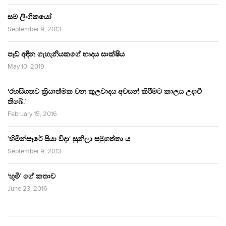
සම ලිංගිකයෝ
September 9, 2013
පෑඩ් අඳින ගැහැනියකගේ හෘදය සාක්ෂිය
May 10, 2019
‘රහසිගතව ක්‍රියාත්මක වන කුලවාදය අවසන් කිරීමට කාලය උදාවී
තිබේ.’
February 15, 2016
‘හිමින්සැරේ පියා විදා‘ සුනිලා සමුගත්තා ය.
September 9, 2013
‘භූමි’ ගේ කතාව
June 23, 2016