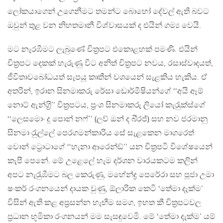
ලෝකයාගෙන් උගෙනීමට තමන්ට බොහෝ දේවල් ඇති බවට
ඔවුන් තුළ වන නිහතමානී විශ්වාසයක් ද එයින් ගම්‍ය වෙයි.
මට නැරඹීමට ලැබුණේ චිත‍්‍රපට එකොළහක් පමණි. එයින්
චිත‍්‍රපට දෙකක් හැරුණු විට අනිත් චිත‍්‍රපට නවය, රසාස්වාදයත්,
ජීවිතාවබෝධයත් සැපයූ කෘතීන් වශයෙන් සැළකිය හැකිය. ඒ
අතරින්, ඉරාන සිනමාකරු රේසා ඩොර්මීෂියන්ගේ ‘‘අයි ඈම්
නොට් ඇන්ග‍්‍රි’’ චිත‍්‍රපටය, ප‍්‍රංශ සිනමාකරු ලියෝ කැරැුක්ස්ගේ
‘‘ලෙසමොං දු පොන් නෆ්’’ (ලව් ඔන් ද බි‍්‍රජ්) සහ නව ජරමානු
සිනමා රැුල්ලේ පෙරගමන්කාරිය සේ සැළකෙන මාගරෙත්
වොන් ට්‍රොටාගේ ‘‘හැනා ආරෙන්ඞ්’’ යන චිත‍්‍රපටි විශේෂයෙන්
කැපී පෙනේ. මේ උළෙලේ හැම දර්ශන වාරයකටම කලින්
අපට නැරැුඹීමට බල කෙරුණු, මහේන්ද්‍ර පෙරේරා සහ පූජා උමා
ෂංකර් රංගනයෙන් දායක වුණු, ඕලාරික කෙටි ‘තේමා දැක්ම’
විසින් ඇති කළ අප‍්‍රසන්න හැඟීම සමග, ඉහත කී චිත‍්‍රපටවල
ප‍්‍රධාන භූමිකා රංගනයන් මම සැසඳුවෙමි. මේ ‘තේමා දැක්ම’ යම්