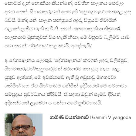
කොටස් දැන් නොකියා කියන්නේ, පවතින පාලනය පෙරලා
දමන තෙක්, සිනමාකරුවන් මෙවැනි ‘ලොකු වැඩ’ නොකළ යුතු
බවයි. මන්ද යත්, පාලන තන්ත‍්‍රයේ අඳුරු චිත‍්‍රයට ඒවායින්
එළියක් ලැබිය හැකි බැවිනි. තවත් කෙනෙකු කියා තිබුණේ,
පාලකයාට මුක්කුවක් විය හැකි නිසා, මේ චිත‍්‍රපට බැලීමට යාම
පවා තමන් ‘වර්ජනය’ කළ බවයි. අඳෝමැයි/
අ-දේශපාලනය ලොකුම ‘දේශපාලනය’ කරගත් ළදරු වලිප්පුව,
සිනමාකරුවන්/කලාකරුවන් බරසාරව ගත යුතු නැත. කළ
යුතුව ඇත්තේ, මේ අවස්ථාවේ ඇති වූ අඩුපාඩු මගහරවා
ගනිමින් සහ ඒවායින් පාඩම් ගනිමින් ඉදිරියටත් මේ සම්භාව්‍ය
සම්ප‍්‍රදාය ප‍්‍රවර්ධනය කිරීමයි. ඒ සඳහා ඔවුන් සැමට දිරියත්,
අදීනත්වයත් ලැබේවා ය යන්න අපේ ප‍්‍රාර්ථනයයි.
ගාමිණී වියන්ගොඩ
| Gamini Viyangoda