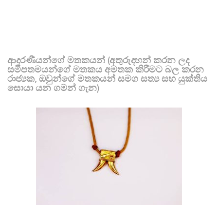
ආදරණීයන්ගේ මතකයන් (අතුරුදහන් කරන ලද
සමීපතමයන්ගේ මතකය අමතක කිරීමට බල කරන
රාජ්‍යක, ඔවුන්ගේ මතකයන් සමග සත්‍ය සහ යුක්තිය
සොයා යන ගමන් ගැන)