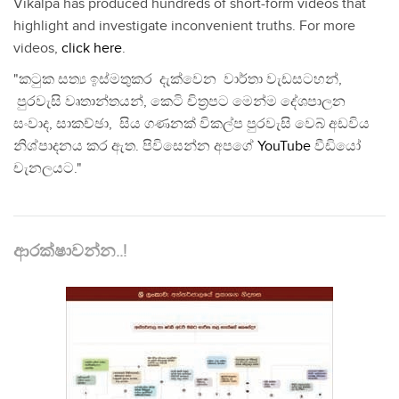
Vikalpa has produced hundreds of short-form videos that
highlight and investigate inconvenient truths. For more
videos,
click here
.
"කටුක සත්‍ය ඉස්මතුකර දැක්වෙන වාර්තා වැඩසටහන්,
පුරවැසි වෘතාන්තයන්, කෙටි චිත්‍රපට මෙන්ම දේශපාලන
සංවාද, සාකච්ඡා, සිය ගණනක් විකල්ප පුරවැසි වෙබ් අඩවිය
නිශ්පාදනය කර ඇත. පිවිසෙන්න අපගේ
YouTube
වීඩියෝ
චැනලයට."
ආරක්ෂාවන්න..!