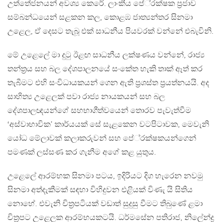
උත්තේජනයන් අවශ්‍ය කෙරේ. ලාංකීය පේ‍්‍රක්ෂක ප‍්‍රජාව
සම්බන්ධයෙන් සළකන කල, කොළඹ ජාත්‍යන්තර සිනමා
උළෙල, ඒ දෙසට තැබූ එක් සාධනීය පියවරක් වන්නේ එබැවිනි.
මේ උළෙලේ මා දුටු ඊළඟ සාධනීය ලක්ෂණය වන්නේ, රාජ්‍ය
තන්ත‍්‍රය සහ බල දේශපාලනයේ සංකේත හැකි තාක් ඈත් කර
තැබීමට එහි සංවිධායකයන් ගෙන ඇති ප‍්‍රශස්ත ප‍්‍රයත්නයයි. අද
සාහිත්‍ය උළෙලක් පවා රාජ්‍ය නායකයන් සහ බල
දේශපාලඥයන්ගේ සහභාගීත්වයෙන් තොරව පැවැත්වීම
‘අස්වාභාවික’ කාර්යයක් සේ සැළකෙන වටපිටාවක, මෙවැනි
යෝධ මේලාවක් කලාකරුවන් සහ පේ‍්‍රක්ෂකයන්ගෙන්
පමණක් ලස්සණ කර ගැනීම අගේ කළ යුතුය.
උළෙලේ ආරම්භක සිනමා පටය, ඉදිරියට දිග හැරෙන නවමු
සිනමා අත්දැකීමක් සඳහා විහිදුවන එළියක් විණැ යි සිතිය
නොහේ. එවැනි චිත‍්‍රපටියක් වඩාත් සුදුසු වීමට තිබුණේ ළමා
චිත‍්‍රපට උළෙලක ආරම්භයකටයි. ධර්මසේන පතිරාජ, නිලේන්ද්‍ර