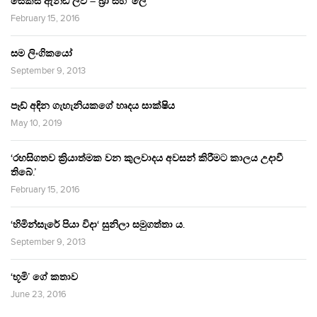
සෙක්ස් ඇන්ඩ් ලව් – බ්‍රා සහ ‘ලේ’
February 15, 2016
සම ලිංගිකයෝ
September 9, 2013
පෑඩ් අඳින ගැහැනියකගේ හෘදය සාක්ෂිය
May 10, 2019
‘රහසිගතව ක්‍රියාත්මක වන කුලවාදය අවසන් කිරීමට කාලය උදාවී
තිබේ.’
February 15, 2016
‘හිමින්සැරේ පියා විදා‘ සුනිලා සමුගත්තා ය.
September 9, 2013
‘භූමි’ ගේ කතාව
June 23, 2016