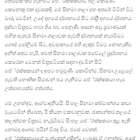
තේරීමක් කර ගැනීමට පේ‍්‍රක්ෂකයාට බල කෙරුණි.
කෙනෙකු එක දවසකදී, මේ සිනමා ශාලා පහ අතරේ විටින් විට
මාරු වෙමින්, උදේ දහයේ දර්ශනයේ සිට රාත‍්‍රී දහයේ දර්ශනය
දක්වා චිත‍්‍රපට හඹා ගිය බව පෙනුණි. ආසන අඩු ප‍්‍රමාණයක්
සහිත ඇතැම් සිනමා ශාලාවක පැවති දර්ශනයක් නැරඹීමට
ගොස් පෝලිමේ සිට, අවසානයේ එහි ඇතුළු වීමට නොහැකිව
අනිත් අතට හැරී, තවත් සිනමා ශාලාවක එවේලේ ප‍්‍රදර්ශනය
කෙරෙන වෙනත් චිත‍්‍රපටියක් සඳහා දුවමින් සිටි
පේ‍්‍රක්ෂකයන් ද අපට හමුවුණි. කොටින්ම, සිනමා උළෙලේ
පැවති භෞතික සීමාවන් ජය ගැනීමට පේ‍්‍රක්ෂකයා හැම
උත්සාහයක්ම ගත්තේය.
මේ උනන්දුව, ආශ්වාදනීයයි. සිංහල සිනමා කර්මාන්තය කඩා
වැටෙමින් තිබෙතැ යි කියන වකවානුවක, ජාත්‍යන්තර තලයේ
කලාත්මක චිත‍්‍රපට නැරැුඹීමට සිංහල පේ‍්‍රක්ෂකයා තුළ ඇති
නොමද ආශාව එයින් විශද විය. එසේ වෙතත්,
පේ‍්‍රක්ෂකයාගේ පැත්තෙන් දකින්ට ලැබුණු ඒ උනන්දුව, අපේ