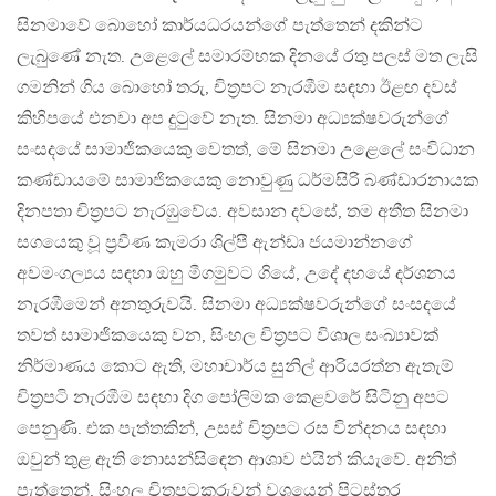
සිනමාවේ බොහෝ කාර්යධරයන්ගේ පැත්තෙන් දකින්ට
ලැබුණේ නැත. උළෙලේ සමාරම්භක දිනයේ රතු පලස් මත ලැසි
ගමනින් ගිය බොහෝ තරු, චිත‍්‍රපට නැරඹීම සඳහා ඊළඟ දවස්
කිහිපයේ එනවා අප දුටුවේ නැත. සිනමා අධ්‍යක්ෂවරුන්ගේ
සංසදයේ සාමාජිකයෙකු වෙතත්, මේ සිනමා උළෙලේ සංවිධාන
කණ්ඩායමේ සාමාජිකයෙකු නොවුණු ධර්මසිරි බණ්ඩාරනායක
දිනපතා චිත‍්‍රපට නැරඹුවේය. අවසාන දවසේ, තම අතීත සිනමා
සගයෙකු වූ ප‍්‍රවීණ කැමරා ශිල්පී ඇන්ඩෘ ජයමාන්නගේ
අවමංගල්‍යය සඳහා ඔහු මීගමුවට ගියේ, උදේ දහයේ දර්ශනය
නැරඹීමෙන් අනතුරුවයි. සිනමා අධ්‍යක්ෂවරුන්ගේ සංසදයේ
තවත් සාමාජිකයෙකු වන, සිංහල චිත‍්‍රපට විශාල සංඛ්‍යාවක්
නිර්මාණය කොට ඇති, මහාචාර්ය සුනිල් ආරියරත්න ඇතැම්
චිත‍්‍රපටි නැරඹීම සඳහා දිග පෝලිමක කෙළවරේ සිටිනු අපට
පෙනුණි. එක පැත්තකින්, උසස් චිත‍්‍රපට රස වින්දනය සඳහා
ඔවුන් තුළ ඇති නොසන්සිඳෙන ආශාව එයින් කියැවේ. අනිත්
පැත්තෙන්, සිංහල චිත‍්‍රපටකරුවන් වශයෙන් පිටස්තර