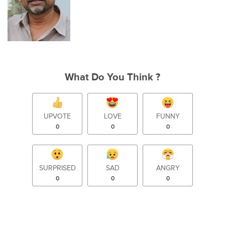
What Do You Think ?
UPVOTE
LOVE
FUNNY
0
0
0
SURPRISED
SAD
ANGRY
0
0
0