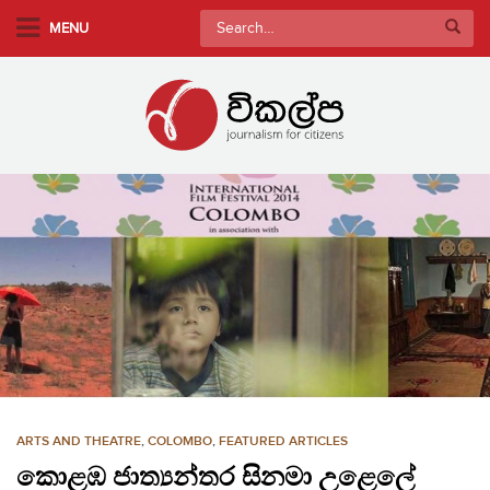
S
Search
MENU
k
for:
i
p
t
o
m
a
i
n
c
o
n
t
e
n
ARTS AND THEATRE
,
COLOMBO
,
FEATURED ARTICLES
t
කොළඹ ජාත්‍යන්තර සිනමා උළෙලේ