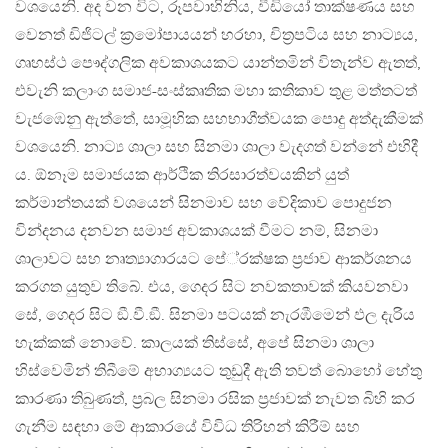
වශයෙනි. අද වන විට, රූපවාහිනිය, වීඩියෝ තාක්ෂණය සහ
වෙනත් ඩිජිටල් ක‍්‍රමෝපායයන් හරහා, චිත‍්‍රපටිය සහ නාට්‍යය,
ගෘහස්ථ පෞද්ගලික අවකාශයකට යාන්තමින් විතැන්ව ඇතත්,
එවැනි කලාංග සමාජ-සංස්කෘතික මහා කතිකාව තුළ මත්තටත්
වැජඹෙනු ඇත්තේ, සාමූහික සහභාගීත්වයක පොදු අත්දැකීමක්
වශයෙනි. නාට්‍ය ශාලා සහ සිනමා ශාලා වැදගත් වන්නේ එහිදී
ය. ඕනෑම සමාජයක ආර්ථික තිරසාරත්වයකින් යුත්
කර්මාන්තයක් වශයෙන් සිනමාව සහ වේදිකාව පොදුජන
වින්දනය දනවන සමාජ අවකාශයක් වීමට නම්, සිනමා
ශාලාවට සහ නෘත්‍යාගාරයට පේ‍්‍රක්ෂක ප‍්‍රජාව ආකර්ශනය
කරගත යුතුව තිබේ. එය, ගෙදර සිට නවකතාවක් කියවනවා
සේ, ගෙදර සිට ඞී.වී.ඞී. සිනමා පටයක් නැරඹීමෙන් ඵල දැරිය
හැක්කක් නොවේ. කාලයක් තිස්සේ, අපේ සිනමා ශාලා
හිස්වෙමින් තිබීමේ අභාග්‍යයට තුඩුදී ඇති තවත් බොහෝ හේතු
කාරණා තිබුණත්, ප‍්‍රබල සිනමා රසික ප‍්‍රජාවක් නැවත බිහි කර
ගැනීම සඳහා මේ ආකාරයේ විවිධ තිරිහන් කිරීම් සහ