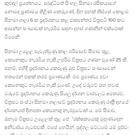
කුළුඳුල් ප‍්‍රයත්නයට, සබුද්ධිමත් සිංහල සිනමා රසිකයාගේ
නොමද ප‍්‍රණාමය තිළිණ කෙරුණේ, දින පහක් තිස්සේ කොළඹ
සිනමා ශාලා 6 ක ප‍්‍රදර්ශනය කළ ජාත්‍යන්තර චිත‍්‍රපටි 100 කට
ආසන්න සංඛ්‍යාවක් නැරඹීම සඳහා දහස් ගණනින් එක්රොක්
වීමෙනි.
සිනමා උළෙල පැවැත්වුණු කාල පරිමාවේ සීමාව තුළ,
කෙනෙකුට නැරඹිය හැකි උපරිම චිත‍්‍රපට ගණන වුණේ 25 කි.
එනම්, එහිදී ප‍්‍රදර්ශනය කෙරුණු මුළු චිත‍්‍රපට සංඛ්‍යාවෙන්
හතරෙන් එකක් තරම් ප‍්‍රමාණයකි. එම ප‍්‍රමාණය පවා
කෙනෙකුට නැරඹිය හැකි වුණේ, උදේ වරුවේ සහ හවස්
වරුවේ ප‍්‍රදර්ශනය කෙරුණු සියලූ දර්ශන වාරවලට අමතරව,
චිත‍්‍රපට සංස්ථා සිනමා ශාලාවේ ප‍්‍රදර්ශනය කෙරුණු රාත‍්‍රී දහයේ
දර්ශනයත් දිනපතා කෙනෙකු නැරඹුවොත් ය. මේ සීමාව,
ඕනෑම චිත‍්‍රපට උළෙලක් තුළ පේ‍්‍රක්ෂකයෙකු මුහුණදෙන
අනිවාර්ය ගැටළුවකි. එසේ හෙයින්, පුද්ගල මට්ටමේ යම් පූර්ව-