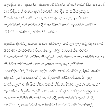
දේශප‍්‍රිය සහ ප‍්‍රසන්න ජයකොඩි වැන්නන්ගේ අළුත් සිනමා කෘති
රස විඳීමටත් මෙය අවස්ථාවක් කර දීම පැසසිය යුතුය.
විශේෂයෙන්, පතිරාජ වැන්නෙකු ලවා උළෙල විවෘත
කැරැුවීමත්, සමාප්තියේ දී මහා සිනමාකරු ලෙස්ටර් ජේම්ස්
පීරිස්ට ප‍්‍රණාම දැක්වීමත් විශිෂ්ඨයි.
පසුගිය දිනවල සමාජ මාධ්‍ය තීරුවල, මේ උළෙල පිළිබඳ ඇතැම්
අඳෝනා සංසරණය විය. මේ වූ කලී, රාජ්‍යයේම රහස්
ව්‍යාපෘතියක් බව එයින් කියැවුණි. එම මතය සනාථ කිරීම සඳහා
නිශ්චිත තර්කයක් හෝ සංයුක්ත කරුණු දැක්වීමක්
නොතිබුණත්, ‘වාම පොල්ල’ නම් හතර වටේට උරුක් කොට
තිබුණි. ඉන් කෙනෙක් ලියා තිබුණේ නිර්නාමිකවයි. ‘සුදු
වෑන්වලට’ ඇති බිය නිසා එසේ නිර්නාමිකව ලියන බව ඔහු/
ඇය කියා තිබුණි. පසුගිය කාලයේ මර්දන යන්ත‍්‍රය හමුදාමය
තලයක එළිපිට ක‍්‍රියාත්මක වෙද්දී, තම කුටුම්බ තුළට වැදී,
අන්ධයන්, ගොළුවන් සහ බිහිරන් සේ සිටි මේ ‘ප‍්‍රගතිශීලී’