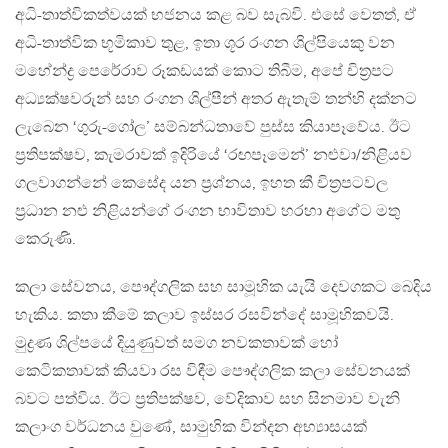
අධි-තාත්විකත්වයක් භජනය කළ බව සැබවි. එසේ වෙතත්, ඒ
අධි-තාත්වික භූමිකාව තුළ, ඉතා ශූර රංගන ශිල්පියෙකු වන
මහේන්ද්‍ර පෙරේරාව රූකඩයක් කොට තිබීම, අපේ චිත‍්‍රපට
අධ්‍යක්ෂවරුන් සහ රංගන ශිල්පීන් අතර ඇතැම් තන්හි දක්නට
ලැබෙන ‘ගුරු-ගෝල’ සම්බන්ධතාවේ පුස්ස කියාපෑවේය. ඊට
ප‍්‍රතිපක්ෂව, කැමරාවක් ඉදිරියේ ‘රඟපෑමෙන්’ නළුවා/නිළියව
ගලවාගන්නේ කෙසේද යන ප‍්‍රශ්නය, ඉහත කී චිත‍්‍රපටවල
ප‍්‍රධාන නළු නිළියන්ගේ රංගන භාවිතාව හරහා අගේට මතු
කෙරුණි.
කලා සේවනය, පෞද්ගලික සහ සාමූහික යැයි දෙවගකට බෙදිය
හැකිය. කතා කීමේ කලාව ඉස්සර රසවින්දේ සාමූහිකවයි.
මුද්‍රණ ශිල්පයේ දියුණුවත් සමග නවකතාවක් හෝ
කෙටිකතාවක් කියවා රස විඳීම පෞද්ගලික කලා සේවනයක්
බවට පත්විය. ඊට ප‍්‍රතිපක්ෂව, වේදිකාව සහ සිනමාව වැනි
කලාංග වර්ධනය වුණේ, සාමුහික වින්දන අභ්‍යාසයක්