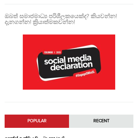
ඔබත් සමාජමාධ්‍ය පරිශීලකයෙක්ද? කියවන්න!
දැනගන්න! ක්‍රියාත්මකවන්න!
POPULAR
RECENT