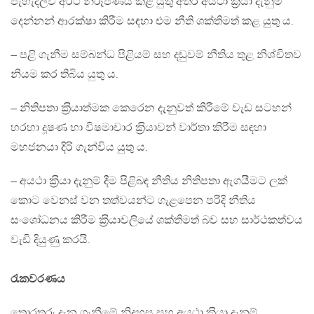
පැහැදිලිව අර්ථ නිරූපණය කළ යුතු අතර අයථා ක‍්‍රියා දැනුම්
දෙන්නන් ආරක්ෂා කිරීම සඳහා එම නීති ශක්තිමත් කළ යුතු ය.
– පළි ගැනීම සම්බන්ධ පිළියම් සහ දඬුවම් නීතිය තුළ නිශ්චිතව
නියම කර තිබිය යුතු ය.
– නිතිපතා ක‍්‍රියාත්මක කෙරෙන දැනුවත් කිරීමේ වැඩ සටහන්
හරහා දූෂණ හා විෂමාචාර ක‍්‍රියාවන් වාර්තා කිරීම සඳහා
මහජනයා දිරි ගැන්විය යුතු ය.
– අයථා ක‍්‍රියා දැනුම් දීම පිළිබඳ නීතිය නිතිපතා ඇගයීමට ලක්
කොට වෙනස් වන තත්වයන්ට ගැළපෙන පරිදි නීතිය
සංශෝධනය කිරීම ක‍්‍රියාවලියේ ශක්තිමත් බව සහ සාර්ථකත්වය
වැඩි දියුණු කරයි.
රැකවරණය
තොරතුරු දැන ගැනීමේ නිදහස සහ අයථා ක‍්‍රියා දැනුම්