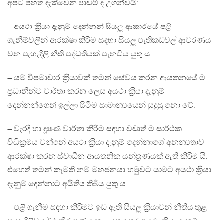
අපට පහත දැක්වෙන පාඩම් ද උගන්වයි:
– අයථා ක‍්‍රියා දැනුම් දෙන්නන් සියලූ ආකාරයේ පළි
ගැනීම්වලින් ආරක්ෂා කිරීම සඳහා සියලූ පැතිකඩවල් ආවරණය
වන පැහැදිලි නීති පද්ධතියක් පැනවිය යුතු ය.
– යම් විෂමාචාර ක‍්‍රියාවක් තමන් සේවය කරන ආයතනයේ ම
ප‍්‍රධානීන්ට වාර්තා කරන ලෙස අයථා ක‍්‍රියා දැනුම්
දෙන්නන්ගෙන් ඉල්ලා සිටීම සාමාන්‍යයෙන් සුදුසු නො වේ.
– වැරදි හා දූෂණ වාර්තා කිරීම සඳහා වඩාත් ම සාර්ථක
විධික‍්‍රමය වන්නේ අයථා ක‍්‍රියා දැනුම් දෙන්නාගේ අනන්‍යතාව
ආරක්ෂා කරන ස්වාධීන ආයතනික යන්ත‍්‍රණයක් ඇති කිරීම යි.
එහෙත් තමන් කැමති නම් මහජනයා හමුවට යාමට අයථා ක‍්‍රියා
දැනුම් දෙන්නාට අයිතිය තිබිය යුතු ය.
– පළි ගැනීම සඳහා කිරීමට ඉඩ ඇති සියලූ ක‍්‍රියාවන් නීතිය තුළ