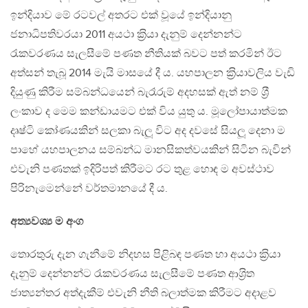
ඉන්දියාව මේ රටවල් අතරට එක් වූයේ ඉන්දියානු
ජනාධිපතිවරයා 2011 අයථා ක‍්‍රියා දැනුම් දෙන්නන්ට
රැකවරණය සැලසීමේ පණත නීතියක් බවට පත් කරමින් ඊට
අත්සන් තැබූ 2014 මැයි මාසයේ දී ය. යහපාලන ක‍්‍රියාවලිය වැඩි
දියුණු කිරීම සම්බන්ධයෙන් බැරෑරුම් අදහසක් ඇත් නම් ශ‍්‍රී
ලංකාව ද මෙම කන්ඩායමට එක් විය යුතු ය. මූලෝපායාත්මක
දෘෂ්ටි කෝණයකින් සලකා බැලූ විට අද දවසේ සියලූ දෙනා ම
පාහේ යහපාලනය සම්බන්ධ මානසිකත්වයකින් සිටින බැවින්
එවැනි පණතක් ඉදිරිපත් කිරීමට රට තුළ හොඳ ම අවස්ථාව
පිරිනැමෙන්නේ වර්තමානයේ දී ය.
අත්‍යවශ්‍ය ම අංග
තොරතුරු දැන ගැනීමේ නිදහස පිළිබඳ පණත හා අයථා ක‍්‍රියා
දැනුම් දෙන්නන්ට රැකවරණය සැලසීමේ පණත ආශ‍්‍රිත
ජාත්‍යන්තර අත්දැකීම් එවැනි නීති බලාත්මක කිරීමට අදාළව