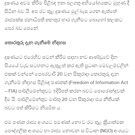
දූෂණය අවම කිරීම පිළිබඳ ඉතා බලගතු අභියෝගයකට මුහුණ දී
සිටින බව යි. අප රට තුළ දූෂණය මුල් බැස ගෙන ඇත්තේ
රාජපක්ෂ ජනාධිපති තනතුර භාර ගැනීමට බොහෝ කලකට
පෙර බව පෙනේ.
තොරතුරු දැන ගැනීමේ නිදහස
දූෂණයට එරෙහිව සටන් කිරීම සඳහා නව ආණ්ඩුවේ දින
සියයේ වැඩ සටහනට ඇතුළත් කර ඇති ප‍්‍රධාන මෙවලම්වලින්
එකක් වන්නේ පෙබරවාරි 20 වන සිකුරාදා තොරතුරු දැන
ගැනීමේ නිදහස පිළිබඳ පණතක් (Freedom of Information Act
– FIA) පාර්ලිමේන්තුවට ඉදිරිපත් කරන බවට පොරොන්දුවක්
දීම යි. පාර්ලිමේන්තුව මාර්තු 20 වන සිකුරාදා එය නීතියක්
බවට පත් කිරීමට නියමිත ය.
එම පණත රාජ්‍ය අංශයට පමණක් නො ව රට තුළ ක‍්‍රියාත්මක
පෞද්ගලික අංශයට හා රාජ්‍ය නොවන සංවිධාන (NGO) අංශයට