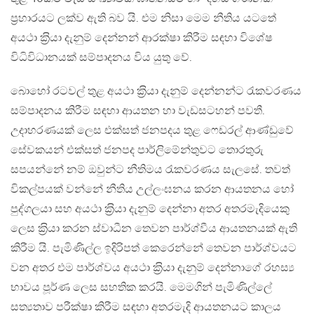
ප‍්‍රහාරයට ලක්ව ඇති බව යි. එම නිසා මෙම නීතිය යටතේ
අයථා ක‍්‍රියා දැනුම් දෙන්නන් ආරක්ෂා කිරීම සඳහා විශේෂ
විධිවිධානයක් සම්පාදනය විය යුතු වේ.
බොහෝ රටවල් තුළ අයථා ක‍්‍රියා දැනුම් දෙන්නන්ට රැකවරණය
සම්පාදනය කිරීම සඳහා ආයතන හා වැඩසටහන් පවතී.
උදාහරණයක් ලෙස එක්සත් ජනපදය තුළ ෆෙඩරල් ආණ්ඩුවේ
සේවකයන් එක්සත් ජනපද පාර්ලිමේන්තුවට තොරතුරු
සපයන්නේ නම් ඔවුන්ට නීතිමය රැකවරණය සැලසේ. තවත්
විකල්පයක් වන්නේ නීතිය උල්ලංඝනය කරන ආයතනය හෝ
පුද්ගලයා සහ අයථා ක‍්‍රියා දැනුම් දෙන්නා අතර අතරමැදියෙකු
ලෙස ක‍්‍රියා කරන ස්වාධීන තෙවන පාර්ශ්වීය ආයතනයක් ඇති
කිරීම යි. පැමිණිල්ල ඉදිරිපත් කෙරෙන්නේ තෙවන පාර්ශ්වයට
වන අතර එම පාර්ශ්වය අයථා ක‍්‍රියා දැනුම් දෙන්නාගේ රහස්‍ය
භාවය පූර්ණ ලෙස සහතික කරයි. මෙමගින් පැමිණිල්ලේ
සත්‍යතාව පරීක්ෂා කිරීම සඳහා අතරමැදි ආයතනයට කාලය