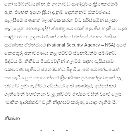
හෝ සම්බන්ධයක් නැති නානාවිධ ආණ්ඩුමය ක‍්‍රියාකාරකම්
ඇත. එහෙත් අයථා ක‍්‍රියා දැනුම් දෙන්නනට රැුකවරණය
සැලසීමේ පණතක් බලාත්මක කරන විට පරිස්සමින් සලකා
බැලිය යුතු නොපැහැදිලි ක්ෂේත‍්‍ර සමහරක් පැවතිය හැකි ය. මෑත
කාලීන මනා උදාහරණයක් වන්නේ එක්සත් ජනපද ජාතික
ආරක්ෂක ඒජන්සියට (National Security Agency – NSA) අයත්
තොරතුරු අනාවරණය කළ එඞ්වඞ් ස්නෝඩන්ට සම්බන්ධ
සිද්ධිය යි. නීතිමය පියවරවලින් ගැලවීම සඳහා රුසියාවේ
රැකවරණ පැතීමට ස්නෝඩන්ට සිදු විය. මේ සම්බන්ධයෙන්
මග හැරිය යුතු දෙය වන්නේ ක‍්‍රියාත්මක ප‍්‍රජාතන්ත‍්‍රවාදයක් තුළ
තමන්ට ලබා ගැනීමට අයිතියක් ඇති තොරතුරු අත්පත් කර
ගැනීමෙන් මහජනයා වැළැක්වීමට රාජ්‍යය විසින් ව්‍යාජ ලෙස
”ජාතික ආරක්ෂාව” වැනි නිදහසට කරුණු යොදා ගැනීම යි.
නිගමන