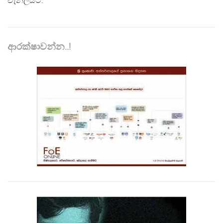
චැනලයට."
ආරක්ෂාවන්න..!