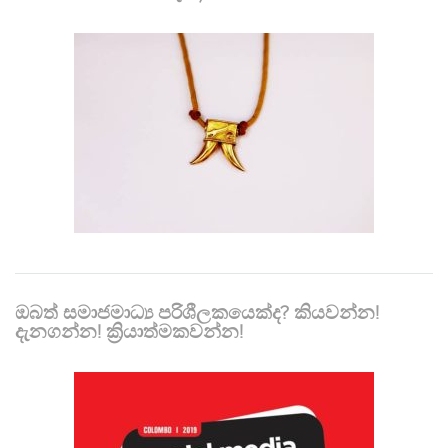
ඔබත් සමාජමාධ්‍ය පරිශීලකයෙක්ද? කියවන්න!
දැනගන්න! ක්‍රියාත්මකවන්න!