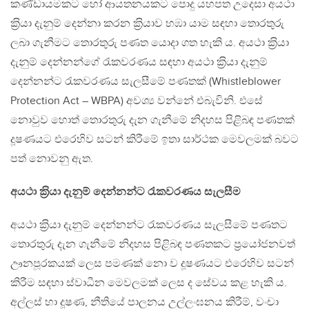
කණ්ඩායමකට හෝ ආයතනයකට පොදු යහපත උදෙසා අයථා
ක‍්‍රියා දැනුම් දෙන්නා කරන ක‍්‍රියාව හඹා යාම සඳහා තොරතුරු
ලබා ගැනීමට තොරතුරු පණත යොදා ගත හැකි ය. අයථා ක‍්‍රියා
දැනුම් දෙන්නන්ගේ රැකවරණය සඳහා අයථා ක‍්‍රියා දැනුම්
දෙන්නන්ට රැකවරණය සැලසීමේ පණතක් (Whistleblower
Protection Act – WBPA) අවශ්‍ය වන්නේ එබැවිනි. එසේ
නොවුව හොත් තොරතුරු දැන ගැනීමේ නිදහස පිළිබඳ පණතක්
දූෂණයට එරෙහිව සටන් කිරීමේ ඉතා සාර්ථක මෙවලමක් බවට
පත් නොවනු ඇත.
අයථා ක‍්‍රියා දැනුම් දෙන්නන්ට රැකවරණය සැලසීම
අයථා ක‍්‍රියා දැනුම් දෙන්නන්ට රැකවරණය සැලසීමේ පණතට
තොරතුරු දැන ගැනීමේ නිදහස පිළිබඳ පණතකට ප‍්‍රයෝජනවත්
ඌනපූරකයක් ලෙස පමණක් නො ව දූෂණයට එරෙහිව සටන්
කිරීම සඳහා ස්වාධීන මෙවලමක් ලෙස ද සේවය කළ හැකි ය.
අල්ලස් හා දූෂණ, නීතියේ පාලනය උල්ලංඝනය කිරීම්, වංචා