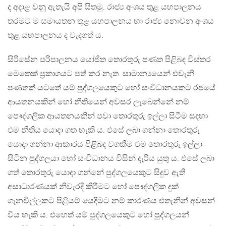
ද අදාළ වනු ඇතැයි අපි සිතමු. රාජ්‍ය අංශය තුළ යහපාලනය
තරමට ම සමායතන තුළ යහපාලනය හා රාජ්‍ය නොවන අංශය
තුළ යහපාලනය ද වැදගත් ය.
සිරිසේන පරිපාලනය යෝජිත තොරතුරු පණත පිළිබඳ විස්තර
මෙතෙක් ප‍්‍රකාශයට පත් කර නැත. සාමාන්‍යයෙන් එවැනි
පණතක් යටතේ යම් පුද්ගලයෙකුට හෝ සංවිධානයකට රජයේ
ආයතනයකින් හෝ නීතියෙන් අවසර ලැබෙන්නේ නම්
පෞද්ගලික ආයතනයකින් පවා තොරතුරු ඉල්ලා සිටීම සඳහා
එම නීතිය යොදා ගත හැකි ය. එසේ ලබා ගන්නා තොරතුරු
යොදා ගන්නා ආකාරය පිළිබඳ වගකීම එම තොරතුරු ඉල්ලා
සිටින පුද්ගලයා හෝ සංවිධානය විසින් දැරිය යුතු ය. එසේ ලබා
ගත් තොරතුරු යොදා ගන්නේ පුද්ගලයෙකුට සිදුව ඇති
අසාධාරණයක් නිවැරදි කිරීමට හෝ පෞද්ගලික දුක්
ගැනවිල්ලකට පිළියම් යෙදීමට නම් කාරණය එතැනින් අවසන්
විය හැකි ය. එහෙත් යම් පුද්ගලයෙකුට හෝ පුද්ගලයන්