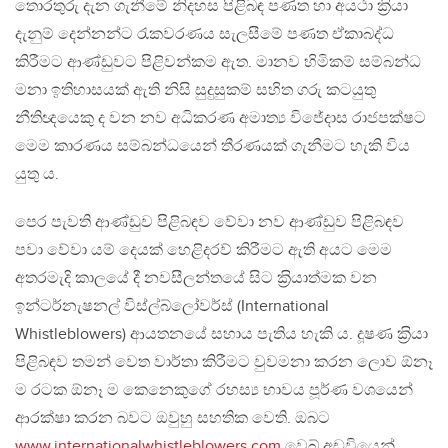
තොරතුරු දැන ගැනීමේ නිදහස පිළිබඳ පණත හා අයථා ක‍්‍රියා
දැනුම් දෙන්නන්ට රැකවරණය සැලසීමේ පණත ඒකාබද්ධ
කිරීමට ආණ්ඩුවට පිළිවන්කම ඇත. මානව හිමිකම් සම්බන්ධ
මනා ඉතිහාසයක් ඇති නිසි සුදුසුකම් සහිත ගරු කටයුතු
නීතිඥයෙකු ද වන නව අධිකරණ අමාත්‍ය විජේදාස රාජපක්ෂට
මෙම කාරණය සම්බන්ධයෙන් තීරණයක් ගැනීමට හැකි විය
යුතු ය.
පෙර පැවති ආණ්ඩුව පිළිබඳව වේවා නව ආණ්ඩුව පිළිබඳව
පවා වේවා යම් දෙයක් හෙළිදරව් කිරීමට ඇති අයට මෙම
අතරමැදි කාලයේ දී නවසීලන්තයේ සිට ක‍්‍රියාත්මක වන
ඉන්ටර්නැෂනල් විස්ල්බ්ලෝවර්ස් (International
Whistleblowers) ආයතනයේ සහාය පැතිය හැකි ය. දූෂණ ක‍්‍රියා
පිළිබඳව තමන් වෙත වාර්තා කිරීමට වුවමනා කරන ලොව ඕනෑ
ම රටක ඕනෑ ම කෙනෙකුගේ රහස්‍ය භාවය පූර්ණ වශයෙන්
ආරක්ෂා කරන බවට ඔවුහු සහතික වෙති. ඔබට
www.internationalwhistleblowers.com
වෙබ් අඩවියෙන්