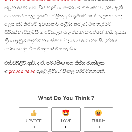
ඔවුන් වෙත ළඟා විය හැකි ය. මෙතරම් කතාබහට ලක්ව ඇති
අප සමාජය තුළ දූෂණය මුලිනුපුටා දැමීමේ හෝ සැලකිය යුතු
ලෙස අඩු කිරීමේ අවශ්‍යතාව පිළිබඳ කරුණ මග හැරීමට
සිරිසේන/වික‍්‍රමසිංහ පරිපාලනය උත්සාහ කරන්නේ නම් අයථා
ක‍්‍රියා දැනුම් දෙන්නන් ඕස්ටේ‍්‍රලියාව හෝ නවසීලන්තය
වෙත යොමු වීම විසඳුමක් විය හැකි ය.
එස්.ඩබ්ලිව්.ආර්. ද ඒ. සමරසිංහ සහ තිස්ස ජයතිලක
@
groundviews
පළවු ලිපියේ සිංහල පරිවර්තනයකි.
What Do You Think ?
UPVOTE
LOVE
FUNNY
0
0
0