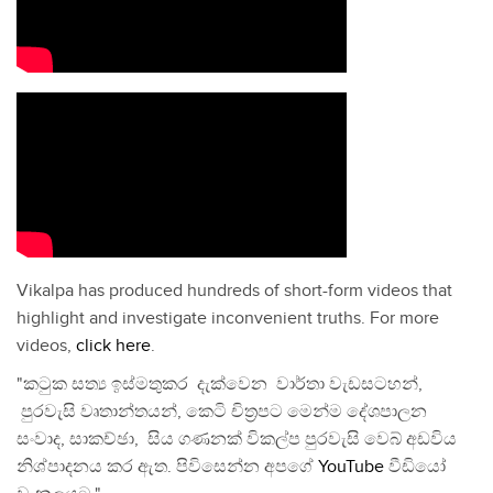
Vikalpa has produced hundreds of short-form videos that
highlight and investigate inconvenient truths. For more
videos,
click here
.
"කටුක සත්‍ය ඉස්මතුකර දැක්වෙන වාර්තා වැඩසටහන්,
පුරවැසි වෘතාන්තයන්, කෙටි චිත්‍රපට මෙන්ම දේශපාලන
සංවාද, සාකච්ඡා, සිය ගණනක් විකල්ප පුරවැසි වෙබ් අඩවිය
නිශ්පාදනය කර ඇත. පිවිසෙන්න අපගේ
YouTube
වීඩියෝ