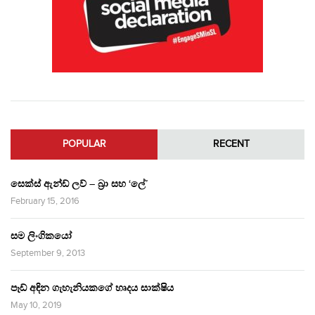
POPULAR
RECENT
සෙක්ස් ඇන්ඩ් ලව් – බ්‍රා සහ ‘ලේ’
February 15, 2016
සම ලිංගිකයෝ
September 9, 2013
පෑඩ් අඳින ගැහැනියකගේ හෘදය සාක්ෂිය
May 10, 2019