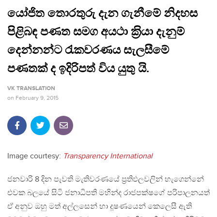
යෝජිත තොරතුරු දැන ගැනීමේ නිදහස
පිළිබඳ පණත සමග අයථා ක‍්‍රියා දැනුම්
දෙන්නන්ට රැකවරණය සැලසීමේ
පණතක් ද ඉදිරිපත් විය යුතු යි.
VK TRANSLATION
on
February 9, 2015
Image courtesy:
Transparency International
ජනවාරි 8 දින පැවති මැතිවරණයේ ප‍්‍රතිඵලවලින් හැගෙන්නේ
එවක බලයේ සිටි ජනාධිපති මහින්ද රාජපක්ෂගේ පරිපාලනයත්
ඒ අනුව ඔහු මත් අල්ලසෙන් හා දූෂණයෙන් කෙලෙසී ඇති