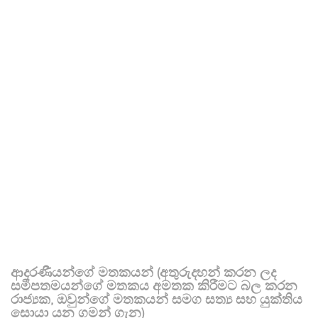
ආදරණීයන්ගේ මතකයන් (අතුරුදහන් කරන ලද
සමීපතමයන්ගේ මතකය අමතක කිරීමට බල කරන
රාජ්‍යක, ඔවුන්ගේ මතකයන් සමග සත්‍ය සහ යුක්තිය
සොයා යන ගමන් ගැන)