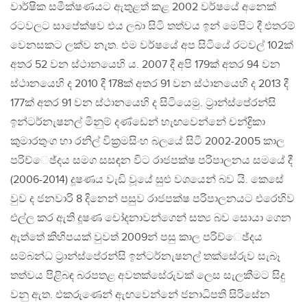
වාර්ෂික සමීක්ෂණයට ඇතුළත් කළ 2002 වර්ෂයේ අනෙක්
රටවලට සාපේක්ෂව එය ලබා සිටි තත්වය ඉන් මෙපිට දී එතරම්
වෙනසකට ලක්ව නැත. එම වර්ෂයේ අප සිටියේ රටවල් 102ක්
අතර 52 වන ස්ථානයෙහි ය. 2007 දී අපි 179ක් අතර 94 වන
ස්ථානයෙහි ද 2010 දී 178ක් අතර 91 වන ස්ථානයෙහි ද 2013 දී
177ක් අතර 91 වන ස්ථානයෙහි ද සිටියෙමු. ට‍්‍රාන්ස්පේරන්සි
ඉන්ටර්නැෂනල් මිනුම් දණ්ඩෙන් හැඟවෙන්නේ චන්ද්‍රිකා
කුමාරතුංග හා රනිල් වික‍්‍රමසිංහ බලයේ සිටි 2002-2005 කාල
පරිච්ෙඡ්දය සමග සසඳන විට රාජපක්ෂ පරිපාලනය සමයේ දී
(2006-2014) දූෂණය වැඩි වූයේ සුළු වශයෙන් බව යි. කෙසේ
වුව ද ජනවාරි 8 දිනෙන් පසුව රාජපක්ෂ පරිපාලනයට එරෙහිව
එල්ල කර ඇති දූෂණ චෝදනාවන්ගෙන් සත්‍ය බව සොයා ගෙන
ඇත්තේ කිහිපයක් වුවත් 2009න් පසු කාල පරිච්ෙඡ්දය
සම්බන්ධ ට‍්‍රාන්ස්පේරන්සි ඉන්ටර්නැෂනල් තක්සේරුව සැබෑ
තත්වය පිළිබඳ බරපතළ අවතක්සේරුවක් ලෙස සැලකීමට සිදු
වනු ඇත. එකරුණෙන් ඇඟවෙන්නේ ජනාධිපති සිරිසේන