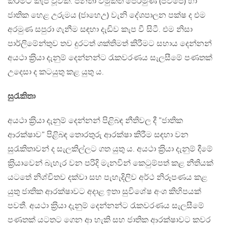
කිරීමට කැප වූවකි. ජනතා විමුක්ති පෙරමුණ (ජවිපෙ) හා
ජාතික හෙළ උරුමය (ජාහෙඋ) වැනි දේශපාලන පක්ෂ ද එම
අරමුණ සපුරා ගැනීම සඳහා දැඩිව කැප වී සිටී. එම නිසා
පාර්ලිමේන්තුව තව දුරටත් ශක්තිමත් කිරීමට සහාය දෙන්නන්
අයථා ක‍්‍රියා දැනුම් දෙන්නන්ට රැකවරණය සැලසීමේ පණතක්
උදෙසා ද කටයුතු කළ යුතු ය.
සුරැකිතා
අයථා ක‍්‍රියා දැනුම් දෙන්නන් පිළිබඳ නීතිවල දී ”ජාතික
ආරක්ෂාව” පිළිබඳ තොරතුරු ආරක්ෂා කිරීම සඳහා වන
සුරැකිතාවන් ද සැලකිල්ලට ගත යුතු ය. අයථා ක‍්‍රියා දැනුම් දීමේ
ක‍්‍රියාවෙන් බැහැර වන පරිදි මැනවින් කෙටුම්පත් කළ නීතියක්
යටතේ නිශ්චිතව දක්වා සහ පැහැදිලිව අර්ථ නිරූපණය කළ
යුතු ජාතික ආරක්ෂාවට අදාළ ඉතා සුවිශේෂ අංශ කිහිපයක්
පවතී. අයථා ක‍්‍රියා දැනුම් දෙන්නන්ට රැකවරණය සැලසීමේ
පණතක් යටතට ගෙන ආ හැකි සහ ජාතික ආරක්ෂාවට කවර