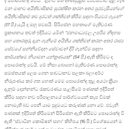
ද පොරොන්දු වෙයි. ”දැනට මත් ආණ්ඩුක‍්‍රම ව්‍යවස්ථාව තුළ ගැබ්
වන මානව අයිතිවාසිකම් සුරක්ෂිත කරන අතර පුරවැසියන්ගේ
අයිතිවාසිකම් තව දුරටත් ශක්තිමත් කිරීම සඳහා පියවර ගැනේ”
(17 පි.)
යැයි ද ඔහු පවසයි. සිරිසේන මහතාගේ මැතිවරණ
ප‍්‍රකාශනය තවත් ඉදිරියට යමින්
”ජනමාධ්‍යවල උපරිම නිදහස
සහ තොරතුරු දැන ගැනීමේ අයිතිය ශක්තිමත් කරන අතර රාජ්‍ය
සේවයේ සන්නිවේදන සේවාවන් දිරි ගැන්වීම සඳහා
කාර්යක්ෂම නියාමන යන්ත‍්‍රණයක්” (54 පි.)
ඇති කිරීමට ද
පොරොන්දු වෙයි. මේ නිසා බොහෝ මැතිවරණ පොරොන්දු
සමස්තයක් ලෙස ගෙන සාවධානව සලකා බලා අර්ථ
නිරූපණය කර ගත හොත් මෙම පොරොන්දු තුළ අයථා ක‍්‍රියා
දැනුම් දෙන්නන්ට රැකවරණය සැලසීමේ පණතක් ඉදිරිපත්
කිරීම සඳහා නව පරිපාලනයේ පාර්ශ්වයෙන් කැප වීමක්
නොමැති බව පෙනී යාම පුදුමයට කරුණක් නො වේ. එවැනි
පණතක් ඉදිරිපත් කිරීමෙන් සිරිසේන ඇති කිරීමට පොරොන්දු වී
ඇති ”ස්වාධීන කොමිෂන් සභා” කිහිපය (16 පි.) විශේෂයෙන් ම