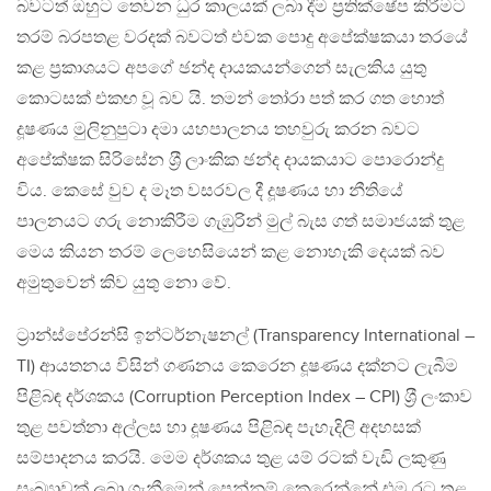
බවටත් ඔහුට තෙවන ධුර කාලයක් ලබා දීම ප‍්‍රතික්ෂේප කිරීමට
තරම් බරපතළ වරදක් බවටත් එවක පොදු අපේක්ෂකයා තරයේ
කළ ප‍්‍රකාශයට අපගේ ඡන්ද දායකයන්ගෙන් සැලකිය යුතු
කොටසක් එකඟ වූ බව යි. තමන් තෝරා පත් කර ගත හොත්
දූෂණය මුලිනුපුටා දමා යහපාලනය තහවුරු කරන බවට
අපේක්ෂක සිරිසේන ශ‍්‍රී ලාංකික ඡන්ද දායකයාට පොරොන්දු
විය. කෙසේ වුව ද මෑත වසරවල දී දූෂණය හා නීතියේ
පාලනයට ගරු නොකිරීම ගැඹුරින් මුල් බැස ගත් සමාජයක් තුළ
මෙය කියන තරම් ලෙහෙසියෙන් කළ නොහැකි දෙයක් බව
අමුතුවෙන් කිව යුතු නො වේ.
ට‍්‍රාන්ස්පේරන්සි ඉන්ටර්නැෂනල් (Transparency International –
TI) ආයතනය විසින් ගණනය කෙරෙන දූෂණය දක්නට ලැබීම
පිළිබඳ දර්ශකය (Corruption Perception Index – CPI) ශ‍්‍රී ලංකාව
තුළ පවත්නා අල්ලස හා දූෂණය පිළිබඳ පැහැදිලි අදහසක්
සම්පාදනය කරයි. මෙම දර්ශකය තුළ යම් රටක් වැඩි ලකුණු
සංඛ්‍යාවක් ලබා ගැනීමෙන් පෙන්නුම් කෙරෙන්නේ එම රට තුළ