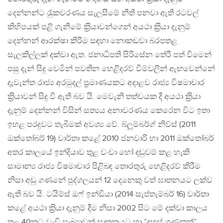
දෙන්නන්ට රැුකවරණය සැලසීමේ නීති පනවා ඇති රටවල්
කිහිපයක් පළි ගැනීමේ ක‍්‍රියාවන්ගෙන් අයථා ක‍්‍රියා දැනුම්
දෙන්නන් ආරක්ෂා කිරීම සඳහා නොකඩවා බරපතළ
සැලකිල්ලක් දක්වා ඇත. ජනාධිපති සිරිසේන තේරී පත් වීමෙන්
පසු දැන් සිදු වෙමින් පවතින හෙළිදරව් වීම්වලින් ඇඟවෙන්නේ
දැවැන්ත රාජ්‍ය අරමුදල් ප‍්‍රමාණයකට අදාළව රාජ්‍ය විෂමාචාර
ක‍්‍රියාවන් සිදු වී ඇති බව යි. මෙවැනි තත්වයක දී අයථා ක‍්‍රියා
දැනුම් දෙන්නන් විසින් සත්‍යය අනාවරණය කෙරෙන විට ඉතා
ඉහළ පරදුවට තැබීමක් අවශ්‍ය වේ. බ්ලූම්බර්ග් නිව්ස් (2011
ඔක්තෝබර් 19) වාර්තා කළේ 2010 ජනවාරි හා 2011 ඔක්තෝබර්
අතර කාලයේ ඉන්දියාව තුළ වංචා හෝ දඬුවම් කළ හැකි
සාමාන්‍ය රාජ්‍ය විෂමාචාර පිළිබඳ තොරතුරු හෙළිදරව් කිරීම
නිසා අඩු ගණනේ පුද්ගලයන් 12 දෙනෙකු වත් ඝාතනයට ලක්ව
ඇති බව යි. ටයිම්ස් ඔෆ් ඉන්ඩියා (2014 සැප්තැම්බර් 16) වාර්තා
කළේ අයථා ක‍්‍රියා දැනුම් දීම නිසා 2002 සිට මේ දක්වා කාලය
තුළ 40කට වැඩි සංඛ්‍යාවක් ඝාතනයට හා ”දහස් ගණනක්”