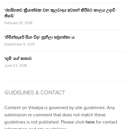
‘රහසිගතව ක්‍රියාත්මක වන කුලවාදය අවසන් කිරීමට කාලය උදාවී
තිබේ.’
February 15, 2016
‘හිමින්සැරේ පියා විදා‘ සුනිලා සමුගත්තා ය.
September 9, 2013
‘භූමි’ ගේ කතාව
June 23, 2016
GUIDELINES & CONTACT
Content on Vikalpa is governed by site guidelines. Any
submission or comment that does not match these
guidelines is not published. Please click
here
for contact