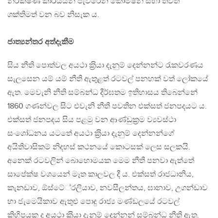
නිරීක්ෂණ කාර්යයන් පැවරෙන කොමිෂන් සභා තවත්
ශක්තිමත් වන බව නිසැක ය.
ජාත්‍යන්තර අත්දැකීම
සිය නීති පොත්වල අයථා ක‍්‍රියා දැනුම් දෙන්නන්ට රැකවරණය
සැලසෙන යම් යම් නීති ඇතුළත් රටවල් පනහක් වත් ලෝකයේ
ඇත. මෙවැනි නීති සම්බන්ධ දීර්ඝතම ඉතිහාසය තිබෙන්නේ
1860 ගණන්වල සිට එවැනි නීති පවතින එක්සත් ජනපදයට ය.
එක්සත් ජනපදය සිය පළමු වන ආණ්ඩුක‍්‍රම ව්‍යවස්ථා
සංශෝධනය යටතේ අයථා ක‍්‍රියා දැනුම් දෙන්නන්ගේ
අයිතිවාසිකම් නිදහස් කථනයේ කොටසක් ලෙස සලකයි.
අනෙක් රටවලින් බොහොමයක මෙම නීති පනවා ඇත්තේ
සාපේක්ෂ වශයෙන් මෑත කාලවල දී ය. එක්සත් රාජධානිය,
කැනඩාව, ඕස්ටේ‍්‍රලියාව, නවසීලන්තය, ඝානාව, උගන්ඩාව
හා ජැමෙයිකාව ඇතුළු පොදු රාජ්‍ය මණ්ඩලයේ රටවල්
කිහිපයක ද අයථා ක‍්‍රියා දැනුම් දෙන්නන් සම්බන්ධ නීති ඇත.