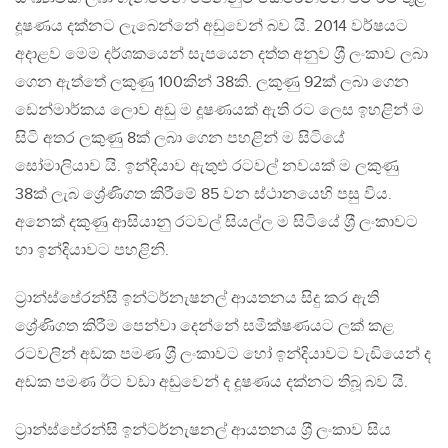
දූෂණය දක්නට ලැබෙන්නේ අඩුවෙන් බව යි. 2014 වර්ෂයට
අදාළව මෙම දර්ශකයෙන් සැපයෙන දත්ත අනුව ශ‍්‍රී ලංකාව ලබා
ගෙන ඇත්තේ ලකුණු 100කින් 38කි. ලකුණු 92ක් ලබා ගෙන
ඩෙන්මාර්කය ලොව අඩු ම දූෂණයක් ඇති රට ලෙස ඉහළින් ම
සිටි අතර ලකුණු 8ක් ලබා ගෙන පහළින් ම සිටියේ
සෝමාලියාව යි. ඉන්දියාව ඇතුළු රටවල් නවයක් ම ලකුණු
38ක් ලැබ ශ්‍රේණිගත කිරීමේ 85 වන ස්ථානයෙහි පසු විය.
අනෙක් දකුණු ආසියානු රටවල් සියල්ල ම සිටියේ ශ‍්‍රී ලංකාවට
හා ඉන්දියාවට පහළිනි.
ට‍්‍රාන්ස්පේරන්සි ඉන්ටර්නැෂනල් ආයතනය සිදු කර ඇති
ශ්‍රේණිගත කිරීම පෙන්වා දෙන්නේ සමීක්ෂණයට ලක් කළ
රටවලින් අඩක පමණ ශ‍්‍රී ලංකාවට හෝ ඉන්දියාවට වැඩියෙන් ද
අඩක පමණ ඊට වඩා අඩුවෙන් ද දූෂණය දක්නට තිබූ බව යි.
ට‍්‍රාන්ස්පේරන්සි ඉන්ටර්නැෂනල් ආයතනය ශ‍්‍රී ලංකාව සිය