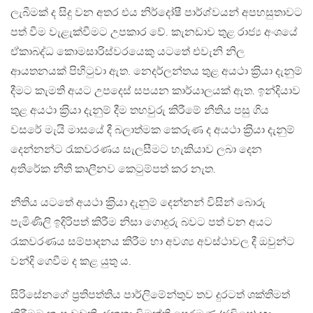
ලැබීමක් ද සිදු වන අතර එය නිර්දෝෂී පාර්ශ්වයන් අපහසුතාවට
පත් වීම වැළැක්වීමට උපකාර වේ. කැනඩාව තුළ රාජ්‍ය අංශයේ
ඒකාබද්ධ කොමසාරිස්වරයෙකු යටතේ එවැනි නිල
ආයතනයක් පිහිටුවා ඇත. නෙදර්ලන්තය තුළ අයථා ක‍්‍රියා දැනුම්
දීමට කැමති අයට උපදෙස් සපයන කාර්යාලයක් ඇත. ඉන්දියාව
තුළ අයථා ක‍්‍රියා දැනුම් දීම තහවුරු කිරීමේ නීතිය පසු ගිය
වසරේ මැයි මාසයේ දී බලාත්මක කෙරුණ ද අයථා ක‍්‍රියා දැනුම්
දෙන්නන්ට රැකවරණය සැලසීමට හැකියාව ලබා දෙන
අතිරේක නීති කාලීනව කෙටුම්පත් කර නැත.
නීතිය යටතේ අයථා ක‍්‍රියා දැනුම් දෙන්නන් විසින් බොරු
පැමිණිලි ඉදිරිපත් කිරීම නිසා ගොදුරු බවට පත් වන අයට
රැකවරණය සම්පාදනය කිරීම හා අවශ්‍ය අවස්ථාවල දී ඔවුන්ට
වන්දි ගෙවීම ද කළ යුතු ය.
සිරිසේනගේ ප‍්‍රතිපත්තිය පාර්ලිමේන්තුව තව දුරටත් ශක්තිමත්