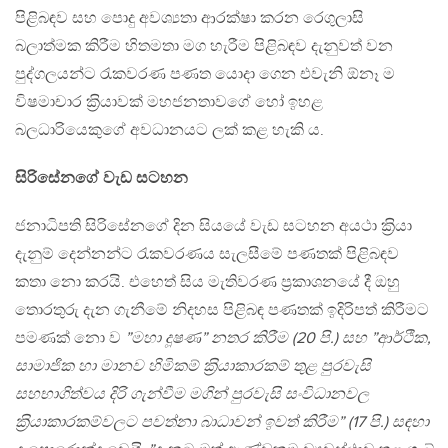
පිළිබඳව සහ පොදු අවශ්‍යතා ආරක්ෂා කරන රෙගුලාසි
බලාත්මක කිරීම හිතමතා මග හැරීම පිළිබඳව දැනුවත් වන
පුද්ගලයන්ට රැකවරණ පණත යොදා ගෙන එවැනි ඕනෑ ම
විෂමාචාර ක‍්‍රියාවක් මහජනතාවගේ හෝ ඉහළ
බලධාරියෙකුගේ අවධානයට ලක් කළ හැකි ය.
සිරිසේනගේ වැඩ සටහන
ජනාධිපති සිරිසේනගේ දින සියයේ වැඩ සටහන අයථා ක‍්‍රියා
දැනුම් දෙන්නන්ට රැකවරණය සැලසීමේ පණතක් පිළිබඳව
කතා නො කරයි. එහෙත් සිය මැතිවරණ ප‍්‍රකාශනයේ දී ඔහු
තොරතුරු දැන ගැනීමේ නිදහස පිළිබඳ පණතක් ඉදිරිපත් කිරීමට
පමණක් නො ව
”මහා දූෂණ” නතර කිරීම (20 පි.) සහ ”ආර්ථික,
සාමාජික හා මානව හිමිකම් ක‍්‍රියාකාරකම් තුළ පුරවැසි
සහභාගිත්වය දිරි ගැන්වීම මගින් පුරවැසි සංවිධානවල
ක‍්‍රියාකාරකම්වලට පවත්නා බාධාවන් ඉවත් කිරීම” (17 පි.) සඳහා