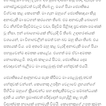
නොසළකා හරිනු ලැබේ. අර සුමනදාසයා කියූ පරිදි, ඇතැම් විට
නොස්ට‍්‍රාඩමුස්ටත් වැරදි තිබේ ලූ. මගේ පියා ජ්‍යොතිෂය
විශ්වාස කළ කෙනෙකි. මා ගැන ඔහුගේ ජ්‍යොතිෂඥයා කියු
අනාවැකි මා සටහන් කරගෙන තිබේ. එම අනාවැකි බොහෝ
විට නිශ්චිත සිදුවීම්වලට වඩා, සිදුවීම් පිළිබඳ ප‍්‍රවණතා පමණක්
වූ නිසා, ඉන් බොහොමයක් නිවැරදි වී තිබේ. උදාහරණයක්
වශයෙන්, මා විභාගවලින් සමත් වන බව ඔහු කියා තිබේ. එය
සත්‍යයක් විය. මේ අතරේ ඔහු කළ වැරදි අනාවැකි මගේ පියා
පහසුවෙන්ම අමතක කෙළේය. එහෙත් මම ඒවා අමතක
නොකෙළෙමි. තරුණ කාලයේ සිටම, ජ්‍යොතිෂය දෙස
අවඥාවෙන් බැලීමට මා පෙළඹුණු එක් හේතුවක් එයයි.
ජ්‍යොතිෂයේ ආනුභාවය සැක කිරීමට මා පෙළඹුණු තවත්
හේතුවක් වන්නේ, කෙනෙකු උපදින වෙලාවේ ග‍්‍රහයන්ගේ
පිහිටීම ඔහුගේ ක‍්‍රියාවන්ට සහ අත්දැකීම්වලට සම්බන්ධයක්
දරති ය යන්න ප‍්‍රමාණවත් පරිද්දෙන් පැහැදිළි කළ හැකි
විද්‍යාත්මක න්‍යායක් නොමැති වීමයි. කෙනෙකුගේ උපත කුමන