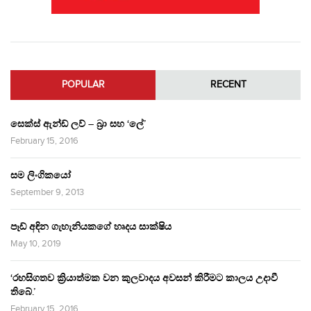
POPULAR
RECENT
සෙක්ස් ඇන්ඩ් ලව් – බ්‍රා සහ ‘ලේ’
February 15, 2016
සම ලිංගිකයෝ
September 9, 2013
පෑඩ් අඳින ගැහැනියකගේ හෘදය සාක්ෂිය
May 10, 2019
‘රහසිගතව ක්‍රියාත්මක වන කුලවාදය අවසන් කිරීමට කාලය උදාවී
තිබේ.’
February 15, 2016