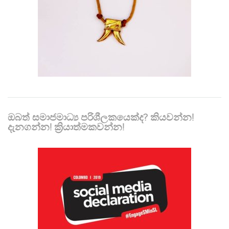
ඔබත් සමාජමාධ්‍ය පරිශීලකයෙක්ද? කියවන්න!
දැනගන්න! ක්‍රියාත්මකවන්න!