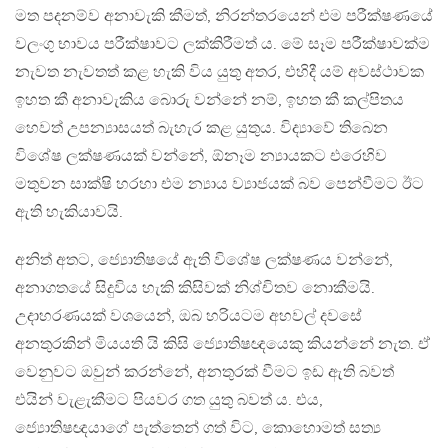
මත පදනම්ව අනාවැකි කීමත්, නිරන්තරයෙන් එම පරීක්ෂණයේ
වලංගු භාවය පරීක්ෂාවට ලක්කිරීමත් ය. මේ සෑම පරීක්ෂාවක්ම
නැවත නැවතත් කළ හැකි විය යුතු අතර, එහිදී යම් අවස්ථාවක
ඉහත කී අනාවැකිය බොරු වන්නේ නම්, ඉහත කී කල්පිතය
හෙවත් උපන්‍යාසයත් බැහැර කළ යුතුය. විද්‍යාවේ තිබෙන
විශේෂ ලක්ෂණයක් වන්නේ, ඕනෑම න්‍යායකට එරෙහිව
මතුවන සාක්ෂි හරහා එම න්‍යාය ව්‍යාජයක් බව පෙන්වීමට ඊට
ඇති හැකියාවයි.
අනිත් අතට, ජ්‍යොතිෂයේ ඇති විශේෂ ලක්ෂණය වන්නේ,
අනාගතයේ සිදුවිය හැකි කිසිවක් නිශ්චිතව නොකීමයි.
උදාහරණයක් වශයෙන්, ඔබ හරියටම අහවල් දවසේ
අනතුරකින් මියයති යි කිසි ජ්‍යොතිෂඥයෙකු කියන්නේ නැත. ඒ
වෙනුවට ඔවුන් කරන්නේ, අනතුරක් වීමට ඉඩ ඇති බවත්
එයින් වැළැකීමට පියවර ගත යුතු බවත් ය. එය,
ජ්‍යොතිෂඥයාගේ පැත්තෙන් ගත් විට, කොහොමත් සත්‍ය