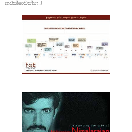
ආරක්ෂාවන්න..!