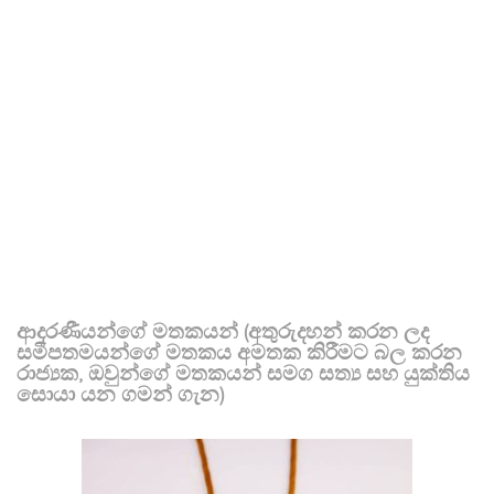
ආදරණීයන්ගේ මතකයන් (අතුරුදහන් කරන ලද
සමීපතමයන්ගේ මතකය අමතක කිරීමට බල කරන
රාජ්‍යක, ඔවුන්ගේ මතකයන් සමග සත්‍ය සහ යුක්තිය
සොයා යන ගමන් ගැන)