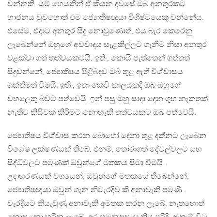
වන්නකි. යම් හෙයකින් ඒ කියන දවසේ ඔබ අනතුරකට
භාජනය වුවහොත් එම ජ්‍යොතිෂඥයා විශිෂ්ටයෙකු වන්නේය.
එසේම, එදාට අනතුර සිදු නොවුණොත්, එය බැර කෙරෙනු
ලැබෙන්නේ ඔහුගේ අවවාදය සැළකිල්ලට ගැනීම නිසා අනතුර
වළක්වා ගත් තත්වයකටයි. ඉතිං, කොයි පැත්තෙන් ගත්තත්
සිදුවන්නේ, ජ්‍යොතිෂය පිළිබඳව ඔබ තුළ ඇති විශ්වාසය
ශක්තිමත් වීමයි. ඉතිං, ඉතා කෙටි කාලයකදී ඔබ ඔහුගේ
වහලෙකු බවට පත්වෙයි. ඉන් පසු ඔහු සාදා දෙන ශුභ නැකතක්
නැතිව කිසිවක් කිරීමට නොහැකි තත්වයකට ඔබ පත්වෙයි.
ජ්‍යොතිෂය විශ්වාස කරන බොහෝ දෙනා තුළ දක්නට ලැබෙන
විශේෂ ලක්ෂණයක් තිබේ. එනම්, තෝරාගත් දේවල්වලට සහ
සිද්ධිවලට පමණක් ඔවුන්ගේ මතකය සීමා වීමයි.
උදාහරණයක් වශයෙන්, ඔවුන්ගේ මතකයේ තිබෙන්නේ,
ජ්‍යොතිෂඥයා ඔවුන් ගැන නිවැරදිව කී අනාවැකි පමණි.
වැරදියට කියැවුණු අනාවැකි අමතක කරනු ලැබේ. නැතහොත්