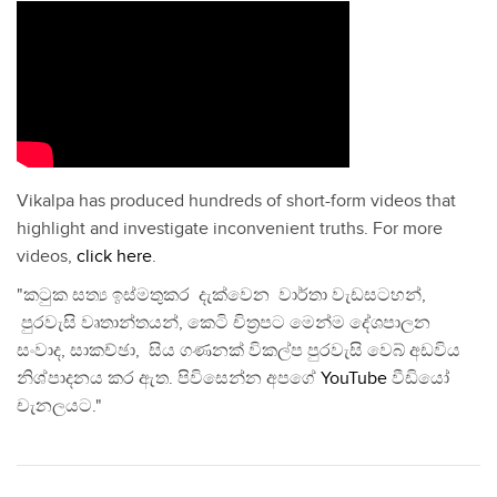
Vikalpa has produced hundreds of short-form videos that
highlight and investigate inconvenient truths. For more
videos,
click here
.
"කටුක සත්‍ය ඉස්මතුකර දැක්වෙන වාර්තා වැඩසටහන්,
පුරවැසි වෘතාන්තයන්, කෙටි චිත්‍රපට මෙන්ම දේශපාලන
සංවාද, සාකච්ඡා, සිය ගණනක් විකල්ප පුරවැසි වෙබ් අඩවිය
නිශ්පාදනය කර ඇත. පිවිසෙන්න අපගේ
YouTube
වීඩියෝ
චැනලයට."