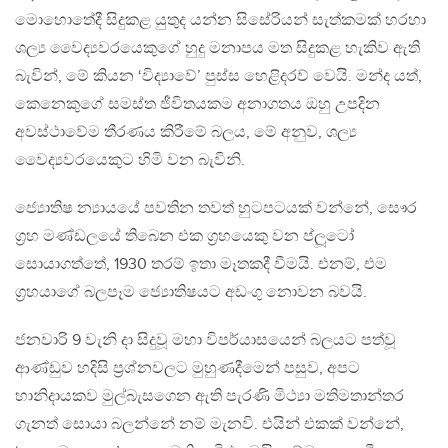
මොහොතේදී සිදුකළ යුතුද යන්න සිසේරියන් සැත්කමක් හරහා
ශල්‍ය වෛද්‍යවරයෙකුගේ හුදු මනාපය මත සිදුකළ හැකිව ඇති
බැවින්, මේ කියන ‘විද්‍යාවේ’ පුස්ස හෙළිදරව් වෙයි. මන්ද යත්,
කෙනෙකුගේ සමස්ත ජීවිතයකම අනාගතය ඔහු උපදින
අවස්ථාවේම තීරණය කිරීමේ බලය, මේ අනුව, ශල්‍ය
වෛද්‍යවරයෙකුට හිමි වන බැවිනි.
ජ්‍යොතිෂ න්‍යායයේ පවතින තවත් හුටපටයක් වන්නේ, සෞර
ග‍්‍රහ මණ්ඩලයේ තිබෙන එක ග‍්‍රහයෙකු වන ප්ලූටෝ
සොයාගත්තේ, 1930 තරම් ඉතා මෑතකදී වීමයි. එනම්, එම
ග‍්‍රහයාගේ බලපෑම ජ්‍යොතිෂයට අඩංගු නොවන බවයි.
ජනවාරි 9 වැනි දා සිදුවූ මහා විපර්යාසයෙන් බලයට පත්වූ
ආණ්ඩුව හදිසි ප‍්‍රශ්නවලට මුහුණදීමෙන් පසුව, අපට
හානිදායකව මුල්බැසගෙන ඇති පැරණි මිථ්‍යා මතිමතාන්තර
ගැනත් සොයා බලන්නේ නම් මැනවි. එයින් එකක් වන්නේ,