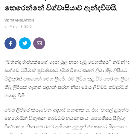
කෙරෙන්නේ විශ්වාසියාව ඇන්දවීමයි.
VK TRANSLATION
on
March 9, 2015
‘‘මහින්ද රාජපක්ෂගේ දෙපා මුල නසා දැමූ ජ්‍යොතිෂය’’ නමින් ‘ද
සන්ඬේ ටයිම්ස්’ පුවත්පතට දමිත් විතාරණගේ ලියා තිබූ ලිපියට
පිළිතුරක් වශයෙන් මෙය ලියමි. එම ලිපිය තුළ ඊට පෙර මා ලියා
තිබූ ලිපියක් ගැනත් සඳහන් කරන නිසා මෙය ලිවීමට තවදුරටත්
යොමු වීමි.
මෙම ලිපියේ කියැවෙන අදහස් භයානක ය. එය, පාසල් ළමුන්ට
හෙරොයින් විකුණන තරමටම භයානක ය. ජ්‍යොතිෂය පිළිබඳ
විශ්වාසය නිසා මේ රටේ අහිංසක පුහුදුන් ජනතාවට සිදුකොට