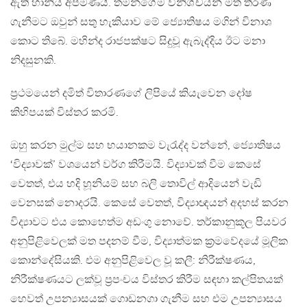
ඇති හානිය අපමණයි. තමන්ගේම විනිශ්චයන් මත තීරණ
ගැනීමට ඔවුන් සතු හැකියාව මේ ජ්‍යොතිෂය මගින් විනාශ
කොට තිබේ. මහින්ද රාජපක්ෂට සිදුවූ ඇබැද්දිය ඊට මනා
නිදසුනකි.
ප‍්‍රථමයෙන් දමිත් විතාරණගේ ලිපියේ කියැවෙන දෝෂ
කිහිපයක් විස්තර කරමි.
ඔහු කරන මුල්ම සහ භයානකම වැරැද්ද වන්නේ, ජ්‍යොතිෂය
‘විද්‍යාවක්’ වශයෙන් වර්ග කිරීමයි. විද්‍යාවක් වීම කෙසේ
වෙතත්, එය හදි හූනියම් සහ බලි තොවිල් ආදියෙන් වැඩි
වෙනසක් නොදරයි. කෙසේ වෙතත්, විද්‍යාඥයන් අදහස් කරන
විද්‍යාවට එය කොහෙත්ම අඩංගු නොවේ. තර්කානුකූල පියවර
අනුපිළිවෙලක් මත පදනම් වීම, විද්‍යාත්මක ක‍්‍රමවේදයේ මූලික
කොන්දේසියකි. එම අනුපිළිවෙල වූ කලී: නිරීක්ෂණය,
නිරීක්ෂණයට ලක්වූ ප‍්‍රපංචය විස්තර කිරීම සඳහා කල්පිතයක්
හෙවත් උපන්‍යාසයක් ගොඩනගා ගැනීම සහ එම උපන්‍යාසය