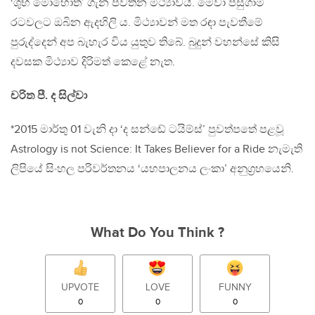
‘ශුභ මොහොත’ ගැන පවතින මිථ්‍යාවයි. මේවා පසුගාමී
රටවලට ඔබින ඇදහිලි ය. මිථ්‍යාවන් මත රඳා පැවතීමේ
පුරුද්දෙන් අප බැහැර විය යුතුව තිබේ. බුදුන් වහන්සේ කිසි
දවසක මිථ්‍යාව දිරිමත් කෙළේ නැත.
චරිත පී. ද සිල්වා
*2015 මාර්තු 01 වැනි දා ‘ද සන්ඬේ ටයිම්ස්’ පුවත්පතේ පළවූ
Astrology is not Science: It Takes Believer for a Ride නැමැති
ලිපියේ සිංහල පරිවර්තනය ‘යහපාලනය ලංකා’ අනුග‍්‍රහයෙනි.
What Do You Think ?
UPVOTE
LOVE
FUNNY
0
0
0