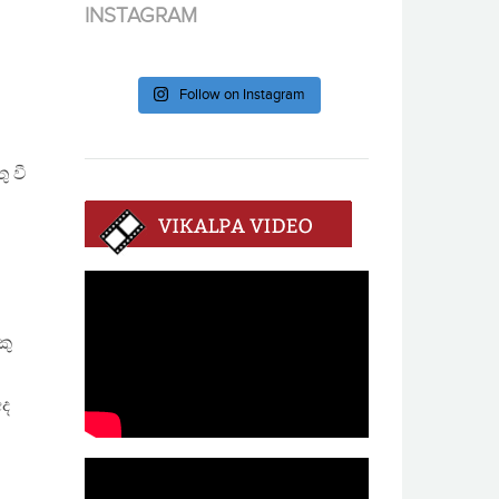
INSTAGRAM
Follow on Instagram
ු වී
කු
අද