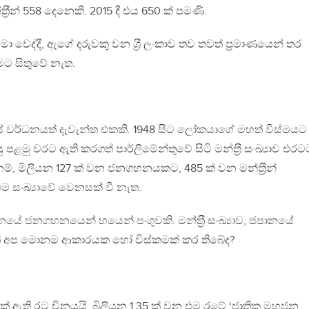
‍්‍රීන් 558 දෙනෙකි. 2015 දී එය 650 ක් පමණි.
ා වෙද්දී, ඇගේ දරුවකු වන ශ‍්‍රී ලංකාව තව තවත් ප‍්‍රමාණයෙන් තර
ාමට සිතුවේ නැත.
ේ වර්ධනයත් දැවැන්ත එකකි. 1948 සිට ලෝකයාගේ මහත් විස්මයට
ු පළමු වරට ඇති කරගත් පාර්ලිමේන්තුවේ සිටි මන්ත‍්‍රී සංඛ්‍යාව එරට
නම්, මිලියන 127 ක් වන ජනගහනයකට, 485 ක් වන මන්ත‍්‍රීන්
 එම සංඛ්‍යාවේ වෙනසක් වී නැත.
නයේ ජනගහනයෙන් හයෙන් පංගුවකි. මන්ත‍්‍රී සංඛ්‍යාව, ජපානයේ
ෙත් අප මොනම ආකාරයක හෝ විස්කමක් කර තිබේද?
ති රට චීනයයි. බිලියන 1.35 ක් වන එම රටේ ‘ජාතික මහජන