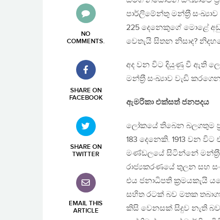
සමග නියෝජන සංඛ්‍යාවේ ප‍්
පාර්ලිමේන්තු මන්ත‍්‍රී සං
225 දෙනෙකුගේ මොළේ අඩුව
NO
වෙතැයි සිතන නිසාද? නිදහස
COMMENTS
.
අද වන විට දියුණු වී ඇත
මන්ත‍්‍රී සංඛ්‍යාව වැඩි කර
SHARE ON
FACEBOOK
ඇමරිකා එක්සත් ජනපදය
ලෝකයේ තිබෙන බලගතුම ප‍්‍රජා
183 දෙනෙකි. 1913 වන විට එම 
SHARE ON
මණ්ඩලයේ සිටින්නේ මන්ත‍්‍
TWITTER
රාජ්‍යකරණයේ තුලන සහ සංවරණ
එය ජනාධිපති ක‍්‍රමයකැයි යමෙ
සහිත රටක් බව මතක තබාගත යු
EMAIL THIS
කිසි වෙනසක් සිදුව නැති 
ARTICLE