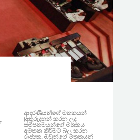
ආදරණීයන්ගේ මතකයන්
(අතුරුදහන් කරන ලද
න
සමීපතමයන්ගේ මතකය
අමතක කිරීමට බල කරන
රාජ්‍යක, ඔවුන්ගේ මතකයන්