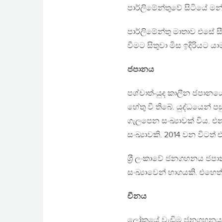
පාර්ලිමේන්තුවේ සිටියේ මන්ත
පාර්ලිමේන්තු මාතාව එසේ සීම
වීමට සිතුවා මිස ඉදිරියට ය
ජපානය
පශ්චාත්-යුද කාලීන ජපානය
හේතු වී තිබේ. යුද්ධයෙන් පස
ගැලපෙන සංඛ්‍යාවක් විය. එ
සංඛ්‍යාවකි. 2014 වන විටත්
ශ‍්‍රී ලංකාවේ ජනගහනය ජපා
සංඛ්‍යාවෙන් භාගයකි. එහ
චීනය
ලෝකයේ වැඩිම ජනගහනයක් ඇ