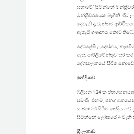
සභාවේ’ සිටින්නේ මන්ත‍්‍රී
මන්ත‍්‍රීවරයෙකු බැගිනි. ශී
දෙවැනි දැවැන්තම ආර්ථිකය
ඇතැයි ගණනය කොට තිබේ
දේශප්‍රේමී උද්‍යෝගය, කැප
ඇත. පාර්ලිමේන්තුව තර කර
දේශපාලනයේ සිරිත නොවේ
ඉන්දියාව
බිලියන 1.24 ක ජනගහනයක් ඇ
පමණි. එනම්, ජනගහනයෙන් මිල
සංඛ්‍යාවක් සිටීම ඉන්දියාවේ 
සිටින්නේ ලෝකයේ 4 වැනි ස
ශ‍්‍රී ලංකාව