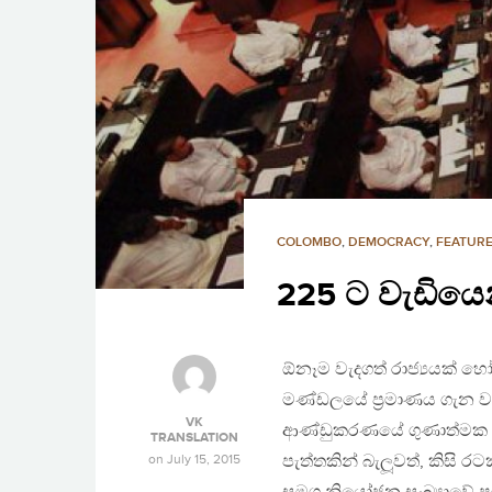
COLOMBO
,
DEMOCRACY
,
FEATURE
225 ට වැඩියෙ
ඕනෑම වැදගත් රාජ්‍යයක් හ
මණ්ඩලයේ ප‍්‍රමාණය ගැන 
VK
ආණ්ඩුකරණයේ ගුණාත්මක 
TRANSLATION
on
July 15, 2015
පැත්තකින් බැලූවත්, කිසි