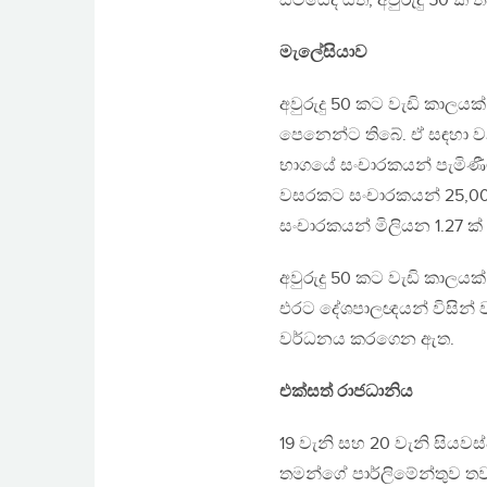
සිටියේද යත්, අවුරුදු 50 
මැලේසියාව
අවුරුදු 50 කට වැඩි කාලය
පෙනෙන්ට තිබේ. ඒ සඳහා ව
භාගයේ සංචාරකයන් පැමිණී
වසරකට සංචාරකයන් 25,000 
සංචාරකයන් මිලියන 1.27 ක්
අවුරුදු 50 කට වැඩි කාලයක් ත
එරට දේශපාලඥයන් විසින් 
වර්ධනය කරගෙන ඇත.
එක්සත් රාජධානිය
19 වැනි සහ 20 වැනි සියව
තමන්ගේ පාර්ලිමේන්තුව තව 