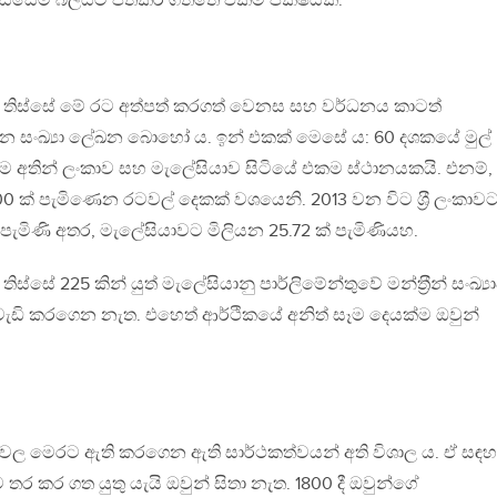
ක් තිස්සේම බලයට පත්කර ගත්තේ එකම පක්ෂයකි.
ක් තිස්සේ මේ රට අත්පත් කරගත් වෙනස සහ වර්ධනය කාටත්
න සංඛ්‍යා ලේඛන බොහෝ ය. ඉන් එකක් මෙසේ ය: 60 දශකයේ මුල්
ම අතින් ලංකාව සහ මැලේසියාව සිටියේ එකම ස්ථානයකයි. එනම්,
ක් පැමිණෙන රටවල් දෙකක් වශයෙනි. 2013 වන විට ශ‍්‍රී ලංකාව
 පැමිණි අතර, මැලේසියාවට මිලියන 25.72 ක් පැමිණියහ.
ිස්සේ 225 කින් යුත් මැලේසියානු පාර්ලිමේන්තුවේ මන්ත‍්‍රීන් සංඛ්‍ය
වැඩි කරගෙන නැත. එහෙත් ආර්ථිකයේ අනිත් සෑම දෙයක්ම ඔවුන්
ස්වල මෙරට ඇති කරගෙන ඇති සාර්ථකත්වයන් අති විශාල ය. ඒ සඳහ
තර කර ගත යුතු යැයි ඔවුන් සිතා නැත. 1800 දී ඔවුන්ගේ