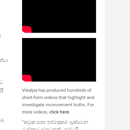
්
ක්වා
යට
Vikalpa has produced hundreds of
දී
short-form videos that highlight and
investigate inconvenient truths. For
more videos,
click here
.
බේ.
"කටුක සත්‍ය ඉස්මතුකර දැක්වෙන
වාර්තා වැඩසටහන්, පුරවැසි