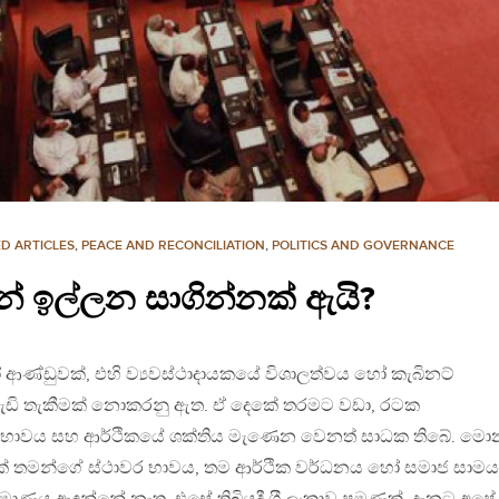
D ARTICLES
,
PEACE AND RECONCILIATION
,
POLITICS AND GOVERNANCE
න් ඉල්ලන සාගින්නක් ඇයි?
ෝ ආණ්ඩුවක්, එහි ව්‍යවස්ථාදායකයේ විශාලත්වය හෝ කැබිනට්
වැඩි තැකීමක් නොකරනු ඇත. ඒ දෙකේ තරමට වඩා, රටක
භාවය සහ ආර්ථිකයේ ශක්තිය මැණෙන වෙනත් සාධක තිබේ. මො
 රටක් තමන්ගේ ස්ථාවර භාවය, තම ආර්ථික වර්ධනය හෝ සමාජ සාමය