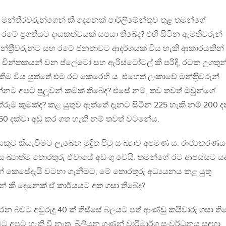
 මන්තී‍්‍රවරුන්ගෙන් කී දෙනෙක් පාර්ලිමේන්තුව තුළ තමන්ගේ
 රටේ ප‍්‍රගතියට දායකත්වයක් සපයා තිබේද? එහි සිටින ඇමතිවරුන්
්ත‍්‍රීවරුන්ට සහ රටේ ජනතාවට ආදර්ශයක් විය හැකි ආකාරයකින්
චින්තකයන් වන ප්ලේටෝ සහ ඇරිස්ටෝටල් කී පරිදි, රටක උගතුන
වගකීම විය යුත්තේ එම රට කෙරෙහි ය. එහෙත් ලංකාවේ මන්ත‍්‍රීවරුන්
්නට අපට පුලූවන් කමක් තිබේද? එසේ නම්, තව තවත් ඔවුන්ගේ
තේරුම කුමක්ද? කළ යුතුව ඇත්තේ දැනට සිටින 225 හැකි නම් 200 ද
150 දක්වා අඩු කර ගත හැකි නම් තවත් වටනේය.
යෙකුට කියැවීමට ලැබෙන මුද්‍රිත පිටු සංඛ්‍යාව අපමණ ය. රාජ්‍යකරණ
ංඛ්‍යාත්ම තොරතුරු ඒවායේ අඩංගු වෙයි. තමන්ගේ රට ආපස්සට යද්
නේ කෙසේදැයි වටහා ගැනීමට, මේ තොරතුරු අධ්‍යයනය කළ යුතු
රුන් කී දෙනෙක් ඒ කාර්යයට අත ගසා තිබේද?
න බවට අවුරුදු 40 ක් තිස්සේ බලයට පත් ආණ්ඩු කයිවාරු ගසා ති
 අපට හැකි වී නැත. බිලියන ගණන් වාරිමාර්ග සංවර්ධනය සඳහා