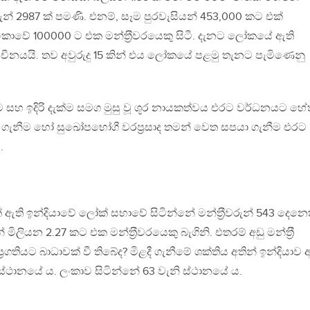
වරුන් 2987 ක් පමණි. එනම්, සෑම පුරවැසියන් 453,000 කට එක්
‍්‍ර ලංකාවේ 100000 ට එක මන්ත‍්‍රීවරයෙකු සිටී. දැනට ලෝකයේ ඇති
 චීනයයි. තව අවුරුදු 15 කින් එය ලෝකයේ පළමු තැනට පැමිණෙනු
.
වීම සහ ඉදිරි දැක්ම සමග මුසු වූ ශූර නායකත්වය එරට වර්ධනයට හේත
 ගැනීම හෝ සුඛෝපභෝගී වරප‍්‍රසාද තමන් වෙත සපයා ගැනීම එරට
.
ති ඉන්දියාවේ ලෝක් සභාවේ සිටින්නේ මන්ත‍්‍රීවරුන් 543 දෙනෙ
ියන 2.27 කට එක මන්ත‍්‍රීවරයෙකු බැගිනි. එතරම් අඩු මන්ත‍්‍රී
ප‍්‍රගතියට බාධාවක් වී තිබේද? මිළදී ගැනීමේ ශක්තිය අතින් ඉන්දියාව 
්ථානයේ ය. ලංකාව සිටින්නේ 63 වැනි ස්ථානයේ ය.