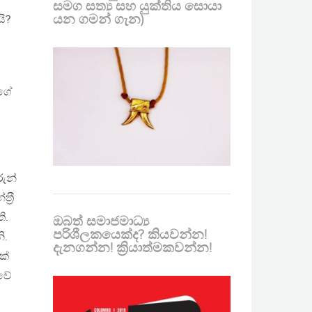
සමග සත්‍ය සහ යුක්තිය සොයා
යන ගමන් ගැන)
යි?
්ගේ
රුන්
‍රී
ි.
ඔබත් සමාජමාධ්‍ය
පරිශීලකයෙක්ද? කියවන්න!
ි.
දැනගන්න! ක්‍රියාත්මකවන්න!
ක්
ාවේ