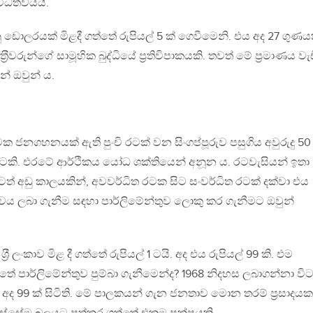
විධත්වයයි.
කානු ඩොලරයක් මිළදී ගත්තේ රුපියල් 5 ක් ගෙවීමෙනි. එය අද 27 ගුණය
්‍රීවරුන්ගේ සාමූහික බුද්ධියේ ප‍්‍රතිවිපාකයකි. තවත් මේ ප‍්‍රමාණය වැ
ේ ඔවුන් ය.
ගුවක ජනගහනයක් ඇති පුංචි රටක් වන සිංගප්පූරුව පසුගිය අවුරුදු 50
කි. එරටේ ආර්ථිකය යෝධ ශක්තියෙන් අනූන ය. රටවැසියන් ඉතා
ත් අඩු කාලයකින්, අවවර්ධිත රටක සිට සංවර්ධිත රටක් දක්වා එය
වය ලබා ගැනීම සඳහා පාර්ලිමේන්තුව ලොකු කර ගැනීමට ඔවුන්
‍්‍රී ලංකාව මිළ දී ගත්තේ රුපියල් 1 ටයි. අද එය රුපියල් 99 කි. එම
තේ පාර්ලිමේන්තුව පුම්බා ගැනීමෙන්ද? 1968 නිදහස ලබාගන්නා වි
ියහ. අද 99 ක් සිටිති. මේ පාලකයන් ගැන ජනතාව මොන තරම් ප‍්‍රසාදයක