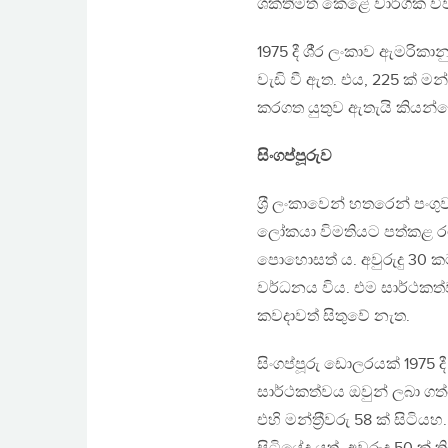
ශක්තිමත් කෙළේ වාර්ගික වි
1975 දී ශී‍්‍ර ලංකාව ඇමරි
වැඩි වී ඇත. එය, 225 ක් මන්ත‍
කරගත යුතුව ඇතැයි කියන්න
සිංගප්පූරුව
ශ‍්‍රී ලංකාවෙන් හතරෙන් පං
ලෝකයා විමතියට පත්කළ රට
පොහොසත් ය. අවුරුදු 30 කට
වර්ධනය විය. එම සාර්ථකත්
කවදාවත් සිතුවේ නැත.
සිංගප්පූරු ඩොලරයක් 1975 දී ශ
සාර්ථකත්වය ඔවුන් ලබා ගත්
එහි මන්ත‍්‍රීවරු 58 ක් සිට