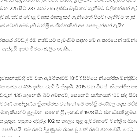
‍රමාණය ඈඳන්නේ නැත. එසේ තිබියදී ශ‍්‍රී ලංකාව පමණක්, දැනට අපේ
ඛ්‍යාව වන 225 සිට 237 හෝ 255 දක්වා වැඩි කර ගැනීමට වලිකන්නේ ඇ
ක්, තවත් මොළ ටිකක් එකතු කර ගැනීමෙන් පියවා ගැනීමට හැකි
ේ පටන් මෙවැනි මන්ත‍්‍රී සාගින්නකින් අප පෙළෙන්නේ ඇයි?
ි ලෝකයේ රටවල් එම තත්වයට පැමිණීම සඳහා මේ ආකාරයෙන් තමන
ගෙන ඇත්දැයි අපට විමසා බැලිය හැකිය.
තන්ත‍්‍රවාදී රට වන ඇමරිකාවට 1815 දී සිටියේ නියෝජිත මන්ත‍්‍රීව
සංඛ්‍යාව 435 දක්වා වැඩි වී තිබුණි. 2015 වන විටත්, නියෝජිත මන්ත‍්
රීවරුන් 435 දෙනෙකි. ඊට අමතරව, සෙනෙට් සභිකයන් 100 ක්ද සිටිත
 යාන්ත‍්‍රණය ක‍්‍රියාත්මක වන්නේ මේ මන්ත‍්‍රී මණ්ඩල දෙක මගින
කු කියන්ට පුලූවන. එහෙත් ශ‍්‍රී ලංකාවත් 1978 සිට ජනාධිපති ක‍්‍රමය
තුය. පසුගිය අවුරුදු 102 ක කාලය තුළ ඇමරිකාවේ මන්ත‍්‍රී සංඛ්‍ය
බව පෙනී යයි. එම රටේ දියුණුවේ රහස වුණේ රටේ ජනතාවයි. එරට