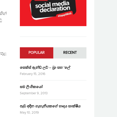
කින්
ඩි
POPULAR
RECENT
 තුළ
සෙක්ස් ඇන්ඩ් ලව් – බ්‍රා සහ ‘ලේ’
February 15, 2016
සම ලිංගිකයෝ
September 9, 2013
ට
පෑඩ් අඳින ගැහැනියකගේ හෘදය සාක්ෂිය
May 10, 2019