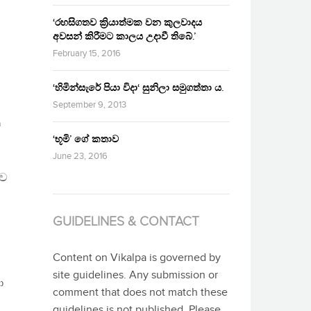
‘රහසිගතව ක්‍රියාත්මක වන කුලවාදය
අවසන් කිරීමට කාලය උදාවී තිබේ.’
February 15, 2016
‘හිමින්සැරේ පියා විදා‘ සුනිලා සමුගත්තා ය.
September 9, 2013
ට
‘භූමි’ ගේ කතාව
June 23, 2016
ාව
GUIDELINES & CONTACT
Content on Vikalpa is governed by
site guidelines. Any submission or
ා
comment that does not match these
guidelines is not published. Please