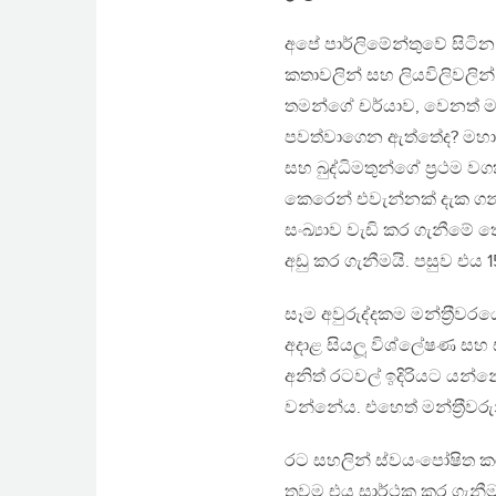
අපේ පාර්ලිමේන්තුවේ සිටින
කතාවලින් සහ ලියවිලිවලින්
තමන්ගේ චර්යාව, වෙනත් මන
පවත්වාගෙන ඇත්තේද? මහා 
සහ බුද්ධිමතුන්ගේ ප‍්‍රථම 
කෙරෙන් එවැන්නක් දැක ගන
සංඛ්‍යාව වැඩි කර ගැනීමේ 
අඩු කර ගැනීමයි. පසුව එය 
සෑම අවුරුද්දකම මන්ත‍්‍රීවර
අදාළ සියලූ විශ්ලේෂණ සහ ස
අනිත් රටවල් ඉදිරියට යන්
වන්නේය. එහෙත් මන්ත‍්‍රීව
රට සහලින් ස්වයංපෝෂිත කර
තවම එය සාර්ථක කර ගැනීමට