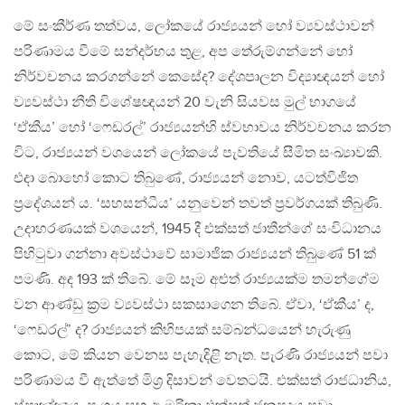
මේ සංකීර්ණ තත්වය, ලෝකයේ රාජ්‍යයන් හෝ ව්‍යවස්ථාවන්
පරිණාමය වීමේ සන්දර්භය තුළ, අප තේරුම්ගන්නේ හෝ
නිර්වචනය කරගන්නේ කෙසේද? දේශපාලන විද්‍යාඥයන් හෝ
ව්‍යවස්ථා නීති විශේෂඥයන් 20 වැනි සියවස මුල් භාගයේ
‘ඒකීය’ හෝ ‘ෆෙඩරල්’ රාජ්‍යයන්හි ස්වභාවය නිර්වචනය කරන
විට, රාජ්‍යයන් වශයෙන් ලෝකයේ පැවතියේ සීමිත සංඛ්‍යාවකි.
එදා බොහෝ කොට තිබුණේ, රාජ්‍යයන් නොව, යටත්විජිත
ප‍්‍රදේශයන් ය. ‘සහසන්ධීය’ යනුවෙන් තවත් ප‍්‍රවර්ගයක් තිබුණි.
උදාහරණයක් වශයෙන්, 1945 දී එක්සත් ජාතීන්ගේ සංවිධානය
පිහිටුවා ගන්නා අවස්ථාවේ සාමාජික රාජ්‍යයන් තිබුණේ 51 ක්
පමණි. අද 193 ක් තිබේ. මේ සෑම අළුත් රාජ්‍යයක්ම තමන්ගේම
වන ආණ්ඩු ක‍්‍රම ව්‍යවස්ථා සකසාගෙන තිබේ. ඒවා, ‘ඒකීය’ ද,
‘ෆෙඩරල්’ ද? රාජ්‍යයන් කිහිපයක් සම්බන්ධයෙන් හැරුණු
කොට, මේ කියන වෙනස පැහැදිළි නැත. පැරණි රාජ්‍යයන් පවා
පරිණාමය වී ඇත්තේ මිශ‍්‍ර දිසාවන් වෙතටයි. එක්සත් රාජධානිය,