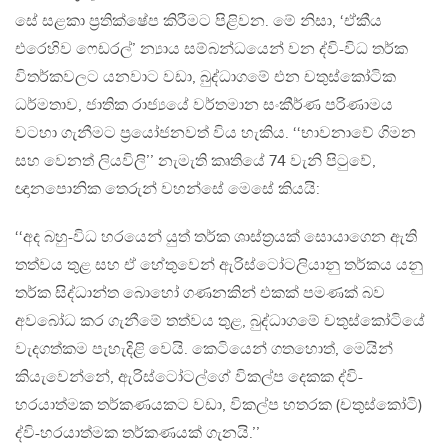
සේ සළකා ප‍්‍රතික්ෂේප කිරීමට පිළිවන. මේ නිසා, ‘ඒකීය
එරෙහිව ෆෙඩරල්’ න්‍යාය සම්බන්ධයෙන් වන ද්වි-විධ තර්ක
විතර්කවලට යනවාට වඩා, බුද්ධාගමේ එන චතුස්කෝටික
ධර්මතාව, ජාතික රාජ්‍යයේ වර්තමාන සංකීර්ණ පරිණාමය
වටහා ගැනීමට ප‍්‍රයෝජනවත් විය හැකිය. ‘‘භාවනාවේ ගිමන
සහ වෙනත් ලියවිලි’’ නැමැති කෘතියේ 74 වැනි පිටුවේ,
ඥානපොනික තෙරුන් වහන්සේ මෙසේ කියයි:
‘‘අද බහු-විධ හරයෙන් යුත් තර්ක ශාස්ත‍්‍රයක් සොයාගෙන ඇති
තත්වය තුළ සහ ඒ හේතුවෙන් ඇරිස්ටෝටලියානු තර්කය යනු
තර්ක සිද්ධාන්ත බොහෝ ගණනකින් එකක් පමණක් බව
අවබෝධ කර ගැනීමේ තත්වය තුළ, බුද්ධාගමේ චතුස්කෝටියේ
වැදගත්කම පැහැදිළි වෙයි. කෙටියෙන් ගතහොත්, මෙයින්
කියැවෙන්නේ, ඇරිස්ටෝටල්ගේ විකල්ප දෙකක ද්වි-
හරයාත්මක තර්කණයකට වඩා, විකල්ප හතරක (චතුස්කෝටි)
ද්වි-හරයාත්මක තර්කණයක් ගැනයි.’’