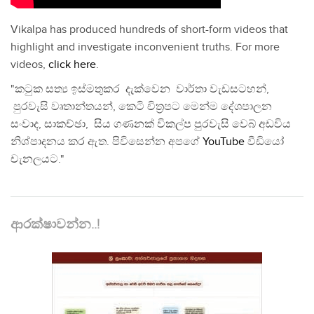
Vikalpa has produced hundreds of short-form videos that
highlight and investigate inconvenient truths. For more
videos,
click here
.
"කටුක සත්‍ය ඉස්මතුකර දැක්වෙන වාර්තා වැඩසටහන්,
පුරවැසි වෘතාන්තයන්, කෙටි චිත්‍රපට මෙන්ම දේශපාලන
සංවාද, සාකච්ඡා, සිය ගණනක් විකල්ප පුරවැසි වෙබ් අඩවිය
නිශ්පාදනය කර ඇත. පිවිසෙන්න අපගේ
YouTube
වීඩියෝ
චැනලයට."
ආරක්ෂාවන්න..!