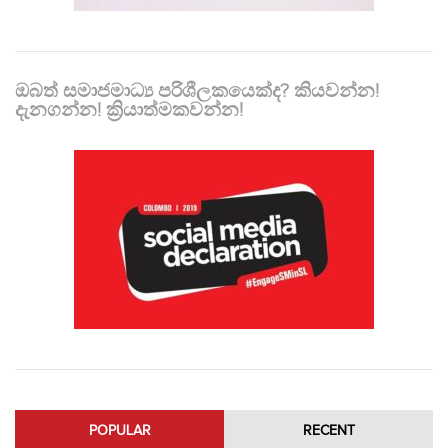
ඔබත් සමාජමාධ්‍ය පරිශීලකයෙක්ද? කියවන්න!
දැනගන්න! ක්‍රියාත්මකවන්න!
POPULAR
RECENT