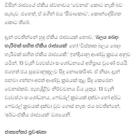
විසින් රාජ්‍යයේ ඒකීය ස්වභාවය ‘වෙනස්’ කොට නැති බව
සැබැව. එහෙත්, ඒ මගින් එය ‘සීමාකොට’, කොන්දේසිගත
කොට තිබේ.
දැන් පවතින්නේ හුදු ඒකීය රාජ්‍යයක් නොව, ‘
බලය බෙදා
හැරීමක් සහිත ඒකීය රාජ්‍යයක්
’ හෝ ‘විස්තෘත බලය බෙදා
හැරීමක් සහිත ඒකීය රාජ්‍යයකි.’ ඉන්දියානු ආණ්ඩු ක‍්‍රමය අනුව
යමින්, 13 වැනි ව්‍යවස්ථා සංශෝධනයේ අභිප‍්‍රාය වුණේ එයයි.
එහෙත් එය සුසමානුකූලව සිදු නොකෙරිණ. ඒ නිසා, දැන්
පනවා ගන්නා අළුත් ආණ්ඩු ක‍්‍රමයක් තුළ සිදු කෙරෙන
වෙනස්කම්, පැහැදිළිව නිර්වචනය විය යුතුය. 13 වැනි
ව්‍යවස්ථා සංශෝධනය, ෆෙඩරල් ක‍්‍රමයක් දක්වා හෝ අර්ධ
ෆෙඩරල් ක‍්‍රමයක් දක්වා වුව ගොස් නැත. එය පවතින්නේ,
‘අර්ධ-ඒකීය රාජ්‍යයක්’ වශයෙනි.
ජාත්‍යන්තර ප‍්‍රවණතා