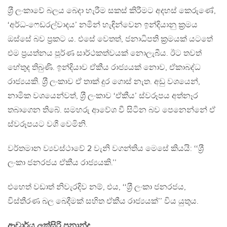
ශ‍්‍රී ලංකාවේ බලය බෙදා හැරීම සකස් කිරීමට අදහස් කෙරුණේ,
‘අර්ධ-ෆෙඩරල්වාදය’ නමින් හැඳින්වෙන ඉන්දියානු ක‍්‍රමය
ඔස්සේ බව ප‍්‍රකට ය. එසේ වෙතත්, ජනාධිපති ක‍්‍රමයක් යටතේ
එම ප‍්‍රයත්නය පූර්ණ සාර්ථකත්වයක් නොලැබීය. ඊට තවත්
හේතුද තිබුණි. ඉන්දියාව ඒකීය රාජ්‍යයක් නොව, ඒකාබද්ධ
රාජ්‍යයකි. ශ‍්‍රී ලංකාව ඒ තාක් දුර ගොස් නැත. අඩු වශයෙන්,
නාමික වශයෙන්වත්, ශ‍්‍රී ලංකාව ‘ඒකීය’ ස්වරූපය අත්නෑර
තබාගෙන තිබේ. සමහරු ආවේශ වී සිටින බව පෙනෙන්නේ ඒ
ස්වරූපයට වශී වෙමිනි.
වර්තමාන ව්‍යවස්ථාවේ 2 වැනි වගන්තිය මෙසේ කියයි: ‘‘ශ‍්‍රී
ලංකා ජනරජය ඒකීය රාජ්‍යයකි.’’
එහෙත් වඩාත් නිවැරදිව නම්, එය, ‘‘ශ‍්‍රී ලංකා ජනරජය,
විස්තීරණ බල බෙදීමක් සහිත ඒකීය රාජ්‍යයක්’’ විය යුතුය.
ආචාර්ය ලක්සිරි ප‍්‍රනාන්දු