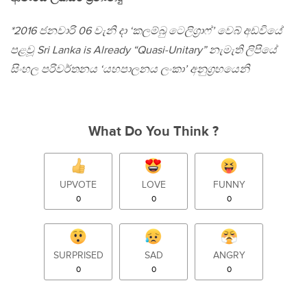
*2016 ජනවාරි 06 වැනි දා ‘කලම්බු ටෙලිග‍්‍රාෆ්’ වෙබ් අඩවියේ
පළවූ Sri Lanka is Already “Quasi-Unitary” නැමැති ලිපියේ
සිංහල පරිවර්තනය ‘යහපාලනය ලංකා’ අනුග‍්‍රහයෙනි
What Do You Think ?
UPVOTE
LOVE
FUNNY
0
0
0
SURPRISED
SAD
ANGRY
0
0
0