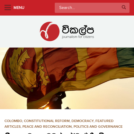
S
Search
MENU
k
for:
i
p
t
o
m
a
i
n
c
o
n
t
e
n
COLOMBO
,
CONSTITUTIONAL REFORM
,
DEMOCRACY
,
FEATURED
t
ARTICLES
,
PEACE AND RECONCILIATION
,
POLITICS AND GOVERNANCE