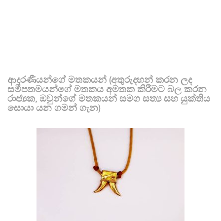
ආදරණීයන්ගේ මතකයන් (අතුරුදහන් කරන ලද
සමීපතමයන්ගේ මතකය අමතක කිරීමට බල කරන
රාජ්‍යක, ඔවුන්ගේ මතකයන් සමග සත්‍ය සහ යුක්තිය
සොයා යන ගමන් ගැන)