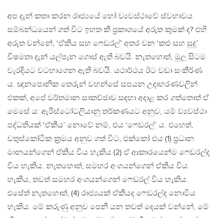
අප දැන් කතා කරන රාජ්‍යයේ හෝ ව්‍යවස්ථාවේ ස්වභාවය
සම්බන්ධයෙන් ගත් විට ඉහත කී ප‍්‍රකාශයේ අරුත කුමක් ද? එහි
අරුත වන්නේ, ‘ඒකීය සහ ෆෙඩරල්’ අතර වන ‘කළු සහ සුදු’
විෂමතා දැන් යල්පැන ගොස් ඇති බවයි. නැතහොත්, මුල සිටම
වැරදියට වටහාගෙන ඇති බවයි. යථාර්ථය ඊට වඩා සංකීර්ණ
ය. ඥානපොනික තෙරුන් වහන්සේ සපයන උදාහරණවලින්
එකක්, අපේ වර්තමාන සාකච්ඡාව සඳහා අදාළ කර ගත්තොත් ඒ
මෙසේ ය: ඇරිස්ටෝටලියානු තර්කණයට අනුව, යම් ව්‍යවස්ථා
පද්ධතියක් ‘ඒකීය’ නොවේ නම්, එය ‘ෆෙඩරල්’ ය. එහෙත්,
චතුස්කෝටික ක‍්‍රමය අනුව ගත් විට, එක්කෝ එය (1) ප‍්‍රධාන
මානයන්ගෙන් ඒකීය විය හැකිය (2) ඒ ආකාරයෙන්ම ෆෙඩරල්ද
විය හැකිය. නැතහොත්, සමහර අංගයන්ගෙන් ඒකීය විය
හැකිය, තවත් සමහර අංගයන්ගෙන් ෆෙඩරල් විය හැකිය.
එසේත් නැතහොත්, (4) රාජ්‍යයක් ඒකීයද ෆෙඩරල්ද නොවිය
හැකිය. මේ කරුණු අනුව පෙනී යන තවත් දෙයක් වන්නේ, මේ