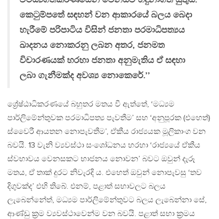
කෙටුම්පතේ සඳහන් වන ආකාරයේ බලය බෙදා
හැරීමේ පරිපාටිය විසින් ජනතා පරමාධිපත්‍යය
ඛාදනය නොකරනු ලබන අතර, ජනමත
විචාරණයක් හරහා ජනතා අනුමැතිය ඒ සඳහා
ලබා ගැනීමක්ද අවශ්‍ය නොකෙරේ.’’
ශ්‍රේෂ්ඨාධිකරණයේ බහුතර මතය වී ඇත්තේ, ‘මධ්‍යම
පාර්ලිමේන්තුවක පරමාධිපත්‍ය පැවතීම’ සහ ‘අනුපූරක (එහෙත්)
ස්වෛරී ආයතන නොපැවතීම’, ඒකීය රාජ්‍යයක මූලිකාංග වන
බවයි. 13 වැනි ව්‍යවස්ථා සංශෝධනය හරහා ‘රාජ්‍යයේ ඒකීය
ස්වභාවය වෙනසකට භාජනය නොවන’ බවට ඔවුන් දැරූ
මතය, ඒ තාක් දුරට නිවැරදි ය. එහෙත් ඔවුන් නොපැවසු ‘තව
දිගුවක්ද’ එහි තිබේ. එනම්, පළාත් සභාවලට බලය
ලැබෙන්නේත්, මධ්‍යම පාර්ලිමේන්තුවට බලය ලැබෙන්නා සේ,
ආණ්ඩු ක‍්‍රම ව්‍යවස්ථාවෙන්ම වන බවයි. පළාත් සභා ක‍්‍රමය