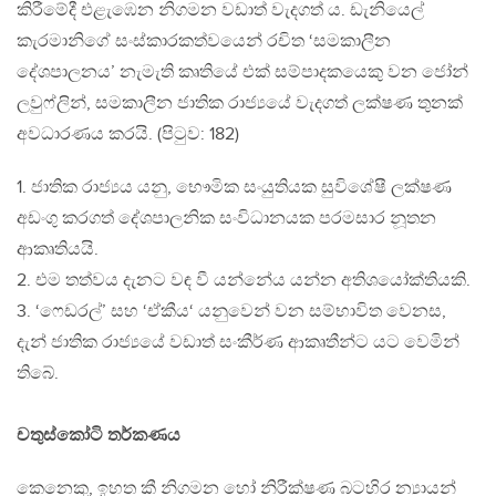
කිරීමේදී එළැඹෙන නිගමන වඩාත් වැදගත් ය. ඩැනියෙල්
කැරමානිගේ සංස්කාරකත්වයෙන් රචිත ‘සමකාලීන
දේශපාලනය’ නැමැති කෘතියේ එක් සම්පාදකයෙකු වන ජෝන්
ලවුෆ්ලින්, සමකාලීන ජාතික රාජ්‍යයේ වැදගත් ලක්ෂණ තුනක්
අවධාරණය කරයි. (පිටුව: 182)
1. ජාතික රාජ්‍යය යනු, භෞමික සංයුතියක සුවිශේෂී ලක්ෂණ
අඩංගු කරගත් දේශපාලනික සංවිධානයක පරමසාර නූතන
ආකෘතියයි.
2. එම තත්වය දැනට වඳ වී යන්නේය යන්න අතිශයෝක්තියකි.
3. ‘ෆෙඩරල්’ සහ ‘ඒකීය‘ යනුවෙන් වන සම්භාවිත වෙනස,
දැන් ජාතික රාජ්‍යයේ වඩාත් සංකීර්ණ ආකෘතීන්ට යට වෙමින්
තිබේ.
චතුස්කෝටි තර්කණය
කෙනෙකු, ඉහත කී නිගමන හෝ නිරීක්ෂණ බටහිර න්‍යායන්