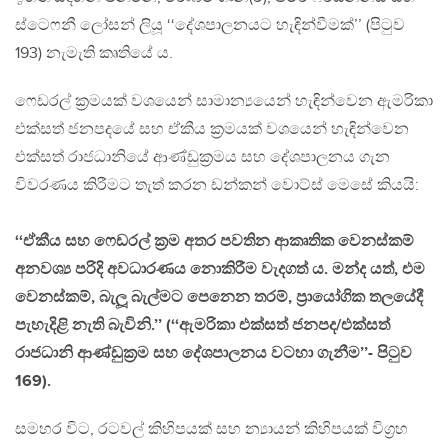
ස්ටෙෆනී ලෝසන් ලියූ ‘‘දේශපාලනයට හැඳින්වීමක්’’ (පිටුව
193) නැමැති කෘතියේ ය.
ෆෙඩරල් ක‍්‍රමයක් වශයෙන් සාමාන්‍යයෙන් හැඳින්වෙන ඇමරිකා
එක්සත් ජනපදයේ සහ ඒකීය ක‍්‍රමයක් වශයෙන් හැඳින්වෙන
එක්සත් රාජධානියේ ආණ්ඩුක‍්‍රමය සහ දේශපාලනය ගැන
විවරණය කිරීමට තැත් කරන ඩන්කන් වොට්ස් මෙසේ කියයි:
‘‘ඒකීය සහ ෆෙඩරල් ක‍්‍රම අතර පවතින ආකෘතික වෙනස්කම්
අනවශ්‍ය පරිදි අවධාරණය නොකිරීම වැදගත් ය. මන්ද යත්, එම
වෙනස්කම්, බැලූ බැල්මට පෙනෙන තරම්, ප‍්‍රායෝගික තලයේදී
පැහැදිළි නැති බැවිනි.’’ (‘‘ඇමරිකා එක්සත් ජනපද/එක්සත්
රාජධානි ආණ්ඩුක‍්‍රම සහ දේශපාලනය වටහා ගැනීම’’- පිටුව
169).
සමහර විට, රටවල් කිහිපයක් සහ න්‍යායන් කිහිපයක් විග‍්‍රහ