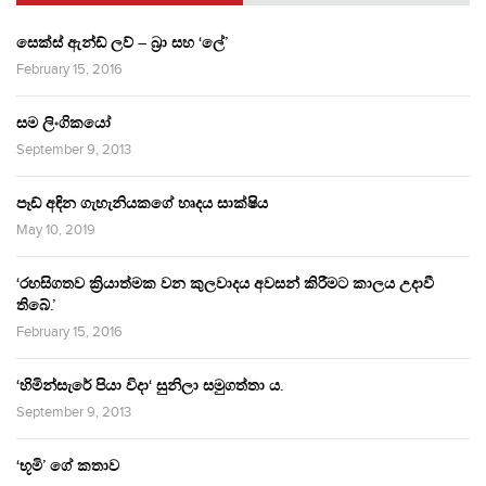
සෙක්ස් ඇන්ඩ් ලව් – බ්‍රා සහ ‘ලේ’
February 15, 2016
සම ලිංගිකයෝ
September 9, 2013
පෑඩ් අඳින ගැහැනියකගේ හෘදය සාක්ෂිය
May 10, 2019
‘රහසිගතව ක්‍රියාත්මක වන කුලවාදය අවසන් කිරීමට කාලය උදාවී
තිබේ.’
February 15, 2016
‘හිමින්සැරේ පියා විදා‘ සුනිලා සමුගත්තා ය.
September 9, 2013
‘භූමි’ ගේ කතාව