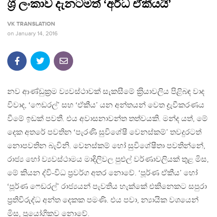
ශ‍්‍රී ලංකාව දැනටමත් ‘අර්ධ ඒකීයයි’
VK TRANSLATION
on
January 14, 2016
නව ආණ්ඩුක‍්‍රම ව්‍යවස්ථාවක් සැකසීමේ ක‍්‍රියාවලිය පිළිබඳ වාද
විවාද, ‘ෆෙඩරල්’ සහ ‘ඒකීය’ යන අන්තයන් වෙත ද්‍රැවීකරණය
වීමේ ඉඩක් පවතී. එය අවාසනාවන්ත තත්වයකි. මන්ද යත්, මේ
දෙක අතරේ පවතින ‘පැරණි සුවිශේෂී වෙනස්කම්’ තවදුරටත්
නොපවතින බැවිනි. වෙනස්කම් හෝ සුවිශේෂීතා පවතින්නේ,
රාජ්‍ය හෝ ව්‍යවස්ථාමය මාදිලිවල පුළුල් වර්ණාවලියක් තුළ මිස,
මේ කියන ද්වි-විධ ප‍්‍රවර්ග අතර නොවේ. ‘පූර්ණ ඒකීය’ හෝ
‘පූර්ණ ෆෙඩරල්’ රාජ්‍යයන් පැවතිය හැක්කේ එකිනෙකට සපුරා
ප‍්‍රතිවිරුද්ධ අන්ත දෙකක පමණි. එය පවා, න්‍යායික වශයෙන්
මිස, ප‍්‍රයෝගිකව නොවේ.