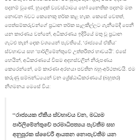
පදනම් වුණේ, හුදෙක් ව්‍යවස්ථාමය හෝ නෛතික පදනම් මත
නොවන බවට කෙනෙකු තර්ක කළ හැක. කෙසේ වෙතත්,
පෙත්සම්කරුවන්ගේ ප‍්‍රධාන තර්ක සැලකිල්ලට ගැනීමේදී පෙනී
යන කාරණය වන්නේ, අධිකරණය ඉදිරියේ මතු වූ ප‍්‍රධාන
ගැටළු තැන් දෙක වශයෙන් පැවතියේ, ‘රාජ්‍යයේ ඒකීය’
ස්වභාවය සහ ‘පාර්ලිමේන්තුවේ උත්තරීතර භාවයයි’. එසේ
හෙයින්, අධිකරණයේ විසම අදහස්වලින් නිරූපණය
කෙරෙන්නේ, මේ කාරණා අරභයා පවතින බහු-අර්ථතාවයි. එම
කරුණු සම්බන්ධයෙන් වන ශ්‍රේෂ්ඨාධිකරණයේ (බහුතර)
නිගමනය මෙසේ විය:
‘‘රාජ්‍යයක ඒකීය ස්වභාවය වන, මධ්‍යම
පාර්ලිමේන්තුවේ පරමාධිපත්‍යය පැවතීම සහ
අනුපූරක ස්වෛරී ආයතන නොපැවතීම යන