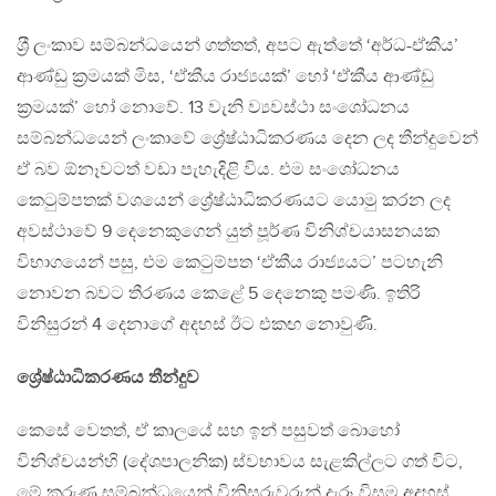
ශ‍්‍රී ලංකාව සම්බන්ධයෙන් ගත්තත්, අපට ඇත්තේ ‘අර්ධ-ඒකීය’
ආණ්ඩු ක‍්‍රමයක් මිස, ‘ඒකීය රාජ්‍යයක්’ හෝ ‘ඒකීය ආණ්ඩු
ක‍්‍රමයක්’ හෝ නොවේ. 13 වැනි ව්‍යවස්ථා සංශෝධනය
සම්බන්ධයෙන් ලංකාවේ ශ්‍රේෂ්ඨාධිකරණය දෙන ලද තීන්දුවෙන්
ඒ බව ඕනෑවටත් වඩා පැහැදිළි විය. එම සංශෝධනය
කෙටුම්පතක් වශයෙන් ශ්‍රේෂ්ඨාධිකරණයට යොමු කරන ලද
අවස්ථාවේ 9 දෙනෙකුගෙන් යුත් පූර්ණ විනිශ්චයාසනයක
විභාගයෙන් පසු, එම කෙටුම්පත ‘ඒකීය රාජ්‍යයට’ පටහැනි
නොවන බවට තීරණය කෙළේ 5 දෙනෙකු පමණි. ඉතිරි
විනිසුරන් 4 දෙනාගේ අදහස් ඊට එකඟ නොවුණි.
ශ්‍රේෂ්ඨාධිකරණය තීන්දුව
කෙසේ වෙතත්, ඒ කාලයේ සහ ඉන් පසුවත් බොහෝ
විනිශ්චයන්හි (දේශපාලනික) ස්වභාවය සැළකිල්ලට ගත් විට,
මේ කරුණ සම්බන්ධයෙන් විනිසුරුවරුන් දැරූ විසම අදහස්