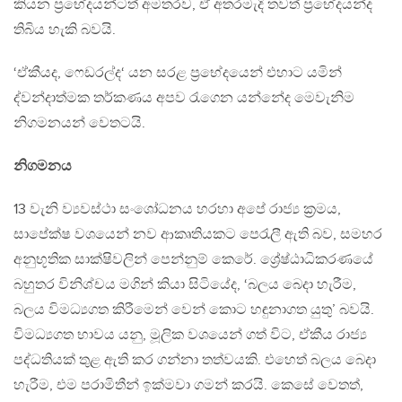
කියන ප‍්‍රභේදයන්ටත් අමතරව, ඒ අතරමැදි තවත් ප‍්‍රභේදයන්ද
තිබිය හැකි බවයි.
‘ඒකීයද, ෆෙඩරල්ද‘ යන සරළ ප‍්‍රභේදයෙන් එහාට යමින්
ද්වන්දාත්මක තර්කණය අපව රැගෙන යන්නේද මෙවැනිම
නිගමනයන් වෙතටයි.
නිගමනය
13 වැනි ව්‍යවස්ථා සංශෝධනය හරහා අපේ රාජ්‍ය ක‍්‍රමය,
සාපේක්ෂ වශයෙන් නව ආකෘතියකට පෙරැලී ඇති බව, සමහර
අනුභූතික සාක්ෂිවලින් පෙන්නුම් කෙරේ. ශ්‍රේෂ්ඨාධිකරණයේ
බහුතර විනිශ්චය මගින් කියා සිටියේද, ‘බලය බෙදා හැරීම,
බලය විමධ්‍යගත කිරීමෙන් වෙන් කොට හඳුනාගත යුතු’ බවයි.
විමධ්‍යගත භාවය යනු, මූලික වශයෙන් ගත් විට, ඒකීය රාජ්‍ය
පද්ධතියක් තුළ ඇති කර ගන්නා තත්වයකි. එහෙත් බලය බෙදා
හැරීම, එම පරාමිතීන් ඉක්මවා ගමන් කරයි. කෙසේ වෙතත්,