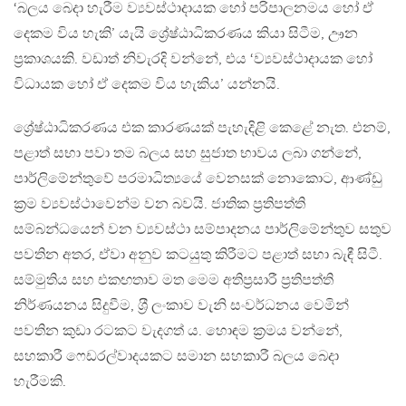
‘බලය බෙදා හැරීම ව්‍යවස්ථාදායක හෝ පරිපාලනමය හෝ ඒ
දෙකම විය හැකි’ යැයි ශ්‍රේෂ්ඨාධිකරණය කියා සිටීම, ඌන
ප‍්‍රකාශයකි. වඩාත් නිවැරදි වන්නේ, එය ‘ව්‍යවස්ථාදායක හෝ
විධායක හෝ ඒ දෙකම විය හැකිය’ යන්නයි.
ශ්‍රේෂ්ඨාධිකරණය එක කාරණයක් පැහැදිළි කෙළේ නැත. එනම්,
පළාත් සභා පවා තම බලය සහ සුජාත භාවය ලබා ගන්නේ,
පාර්ලිමේන්තුවේ පරමාධිත්‍යයේ වෙනසක් නොකොට, ආණ්ඩු
ක‍්‍රම ව්‍යවස්ථාවෙන්ම වන බවයි. ජාතික ප‍්‍රතිපත්ති
සම්බන්ධයෙන් වන ව්‍යවස්ථා සම්පාදනය පාර්ලිමේන්තුව සතුව
පවතින අතර, ඒවා අනුව කටයුතු කිරීමට පළාත් සභා බැඳී සිටී.
සම්මුතිය සහ එකඟතාව මත මෙම අතිප‍්‍රසාරී ප‍්‍රතිපත්ති
නිර්ණයනය සිදුවීම, ශ‍්‍රී ලංකාව වැනි සංවර්ධනය වෙමින්
පවතින කුඩා රටකට වැදගත් ය. හොඳම ක‍්‍රමය වන්නේ,
සහකාරී ෆෙඩරල්වාදයකට සමාන සහකාරී බලය බෙදා
හැරීමකි.