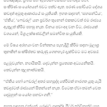
ස්පාඤ්ඤය, ප‍්‍රංශය සහ ඇමරිකා එක්සත් ජනපදය පවා,
සංකීර්ණ සංයෝගයන් බවට පත්ව ඇත. පරණ සෝවියට් දේශය
කවදත් අමුතු ආකාරයේ සංයුතියකි. ඉහත සඳහන්, ‘සහසන්ධීය’,
‘ඒකීය’, ‘ෆෙඩරල්’ යන ප‍්‍රවර්ග තුනෙන් එකකටවත් එම රාජ්‍යය
ඇතුළත් කිරීම පහසු නැත. චීනය පවා අද වන විට, රාජ්‍යයක්
වශයෙන්, මිශ‍්‍ර ලක්ෂණවලින් සමන්විත සංයුතියකි.
මේ විෂය අරභයා වන චින්තනය පැහැදිළි කිරීම සඳහා මූලාශ‍්‍ර
තුනකින් සංක්ෂිප්තව කරුණු ගෙනහැර දැක්වීමට මට අවසර.
පළමුවැන්න, න්‍යායිකයි. දෙවැන්න ප‍්‍රත්‍යෙක අධ්‍යයනිකයි.
තෙවැන්න තුලනාත්මකයි.
‘‘ඒකීය හෝ ෆෙඩරල් අතර සහසුද්ද තේරීමක් භාරගත යුතු යැයි
තවදුරටත් රාජ්‍යයන් සිතන්නේ නැත. විටෙක ඒවා තමන් වෙත
දෙමුහුන් සංයෝග පනවා ගනී.’’
ඉහත සඳහන එන්නේ, රොබට් ගාන(ර්), පීටර් ෆර්ඩිනන්ඞ් සහ