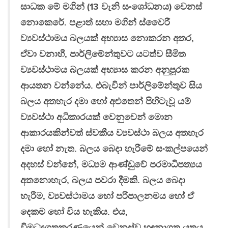
සාධක මේ මගින් (13 වැනි සංශෝධනය) වෙනස්
නොකෙරේ. පළාත් සභා මගින් ස්වෛරී
ව්‍යවස්ථාමය බලයක් අභ්‍යාස නොකරන අතර,
ඒවා වනාහී, පාර්ලිමේන්තුවට යටත්ව සීමිත
ව්‍යවස්ථාමය බලයක් අභ්‍යාස කරන අනුපූරක
ආයතන වන්නේය. එබැවින් පාර්ලිමේන්තුව සිය
බලය අතහැර දමා හෝ අළුතෙන් පිහිටැවූ යම්
ව්‍යවස්ථා අධිකාරයක් වෙනුවෙන් මොන
ආකාරයකින්වත් ස්වකීය ව්‍යවස්ථා බලය අතහැර
දමා හෝ නැත. බලය බෙදා හැරීමේ සංකල්පයෙන්
අදහස් වන්නේ, මධ්‍යම ආණ්ඩුවේ පරමාධිපත්‍යය
අතනොහැර, බලය පවරා දීමකි. බලය බෙදා
හැරීම, ව්‍යවස්ථාමය හෝ පරිපාලනමය හෝ ඒ
දෙකම හෝ විය හැකිය. එය,
විමධ්‍යගතකරණයෙන් වෙනස්ව හඳුනාගත යුතුය.