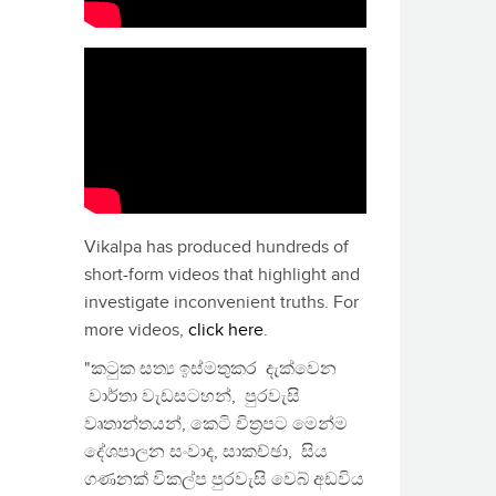
Vikalpa has produced hundreds of
short-form videos that highlight and
investigate inconvenient truths. For
more videos,
click here
.
"කටුක සත්‍ය ඉස්මතුකර දැක්වෙන
වාර්තා වැඩසටහන්, පුරවැසි
වෘතාන්තයන්, කෙටි චිත්‍රපට මෙන්ම
දේශපාලන සංවාද, සාකච්ඡා, සිය
ගණනක් විකල්ප පුරවැසි වෙබ් අඩවිය