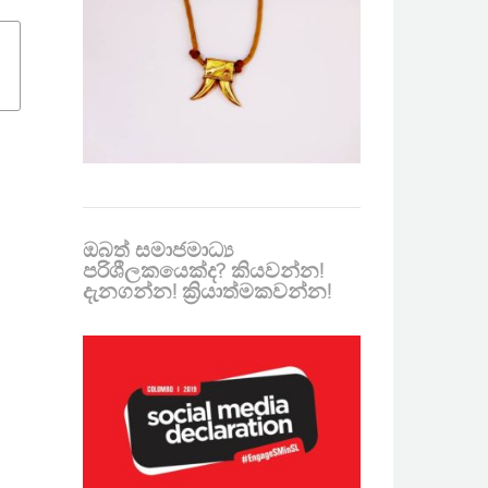
ඔබත් සමාජමාධ්‍ය
පරිශීලකයෙක්ද? කියවන්න!
දැනගන්න! ක්‍රියාත්මකවන්න!