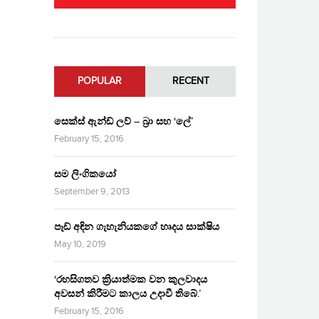
POPULAR
RECENT
සෙක්ස් ඇන්ඩ් ලව් – බ්‍රා සහ ‘ලේ’
February 15, 2016
සම ලිංගිකයෝ
September 9, 2013
පෑඩ් අඳින ගැහැනියකගේ හෘදය සාක්ෂිය
May 10, 2019
‘රහසිගතව ක්‍රියාත්මක වන කුලවාදය
අවසන් කිරීමට කාලය උදාවී තිබේ.’
February 15, 2016