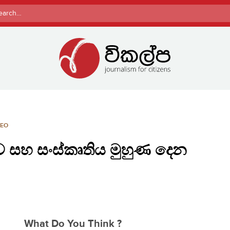
rch
DEO
 සහ සංස්කෘතිය මුහුණ දෙන
What Do You Think ?