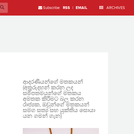
Subscribe:
RSS
|
EMAIL
ARCHIVES
ආදරණීයන්ගේ මතකයන්
(අතුරුදහන් කරන ලද
සමීපතමයන්ගේ මතකය
අමතක කිරීමට බල කරන
රාජ්‍යක, ඔවුන්ගේ මතකයන්
සමග සත්‍ය සහ යුක්තිය සොයා
යන ගමන් ගැන)