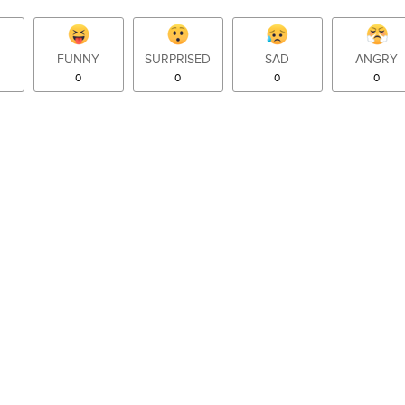
FUNNY
SURPRISED
SAD
ANGRY
0
0
0
0