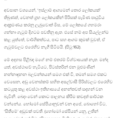
අවසාන වශයෙන්, ‘ඉස්ලාම් ආගමෙන් තොර ලෝකයක්’
තිබුණත්, වෙනත් ග‍්‍රහ ලෝකයකින් පිරිසක් පැමිණ පෘථුවිය
ආක‍්‍රමණය කරනු ලැබුවොත් මිස, මේ ලෝකයේ ගහමරා
ගන්නා ගැටුම් දිගටම පවතිනු ඇත. එසේ නම් අප සියල්ලන්ම
කළ යුත්තේ, වාර්ගිකත්වය, පාට සහ ආගම කුමක් වුවත්, ඒ
ගැටුම්වලට එරෙහිව නැගී සිටීමයි. (පිටු:162).
මේ අදහස පිළිබඳ මගේ නම් එතරම් විශ්වාසයක් නැත. මන්ද
යත්, අවස්ථාවේ හැටියට, පිටස්තරින් එන මුළුමණින්
නන්නාඳුනන බලවන්තයන් සමග එක් වී, තමන් සමග එකට
වෙසෙන, අඩු වෙනස්කම් සහිත අසල්වාසී පිරිස්වලට එරෙහිව
කටයුතු කළ අවස්ථා ඉතිහාසයේ අනන්තවත් සඳහන් වන
බැවිනි. බෙදා වෙන් කොට පාලනය කිරීම කවදත් සාර්ථක
වන්නේය. හෝමෝ සේපියානුවන් වන අපේ, බොහෝ විට,
‘සිතීමේ’ අඩුවක් පවතී. (හෝමෝ සේපියන් යනු, ලතින්