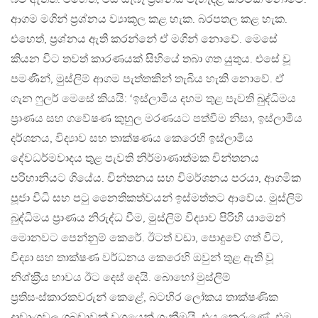
ආගම මගින් ප‍්‍රශ්නය ව්‍යාකූල කළ හැක. බරපතල කළ හැක.
එහෙත්, ප‍්‍රශ්නය ඇති කරන්නේ ඒ මගින් නොවේ. මෙසේ
කියන විට තවත් කාරණයක් සිහියේ තබා ගත යුතුය. එසේ වූ
පමණින්, මුස්ලිම් ආගම පැත්තකින් තැබිය හැකි නොවේ. ඒ
ගැන ෆුලර් මෙසේ කියයි: ‘ඉස්ලාමීය දහම තුළ පැවති බුද්ධිමය
ප‍්‍රාණය සහ ගවේෂණ කුහුල මරණයට පත්වීම නිසා, ඉස්ලාමීය
දර්ශනය, විද්‍යාව සහ තාක්ෂණය කෙරෙහි ඉස්ලාමීය
දේවධර්මවාදය තුළ පැවති නිර්මාණාත්මක චින්තනය
පරිහානියට ගියේය. චින්තනය සහ විමර්ශනය පරයා, ආගමික
පූජා විධි සහ පටු නෛතිකත්වයන් ඉස්මත්තට ආවේය. මුස්ලිම්
බුද්ධිමය ප‍්‍රාණය නිරුද්ධ වීම, මුස්ලිම් විද්‍යාව පිරිහී යාමෙන්
මොනවට පෙන්නුම් කෙරේ. ඊටත් වඩා, පොදුවේ ගත් විට,
විද්‍යා සහ තාක්ෂණ වර්ධනය කෙරෙහි ඔවුන් තුළ ඇති වූ
නිශ්ක‍්‍රීය භාවය ඊට දෙස් දෙයි. බොහෝ මුස්ලිම්
ප‍්‍රතිසංස්කාරකවරුන් කෙළේ, බටහිර ලෝකය තාක්ෂණික
දෘඩාංගවල ගබඩාවක් වශයෙන් ගැනීමයි. එය කෙරුණේ, එම