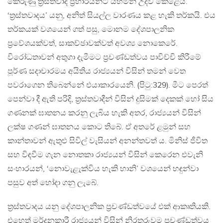
කෙරුණු ත‍්‍රස්තවාදී ප‍්‍රහාරයන්ට යහමින් උදව් කෙළේය.
‘ත‍්‍රස්තවාදය’ යනු, අනිත් සියල්ල වාරණය කළ හැකි තර්කයි. එය
තර්කයක් වශයෙන් ගත් පසු, මොනම දේශපාලනික
ප‍්‍රවේශයක්වත්, සාකච්ඡාවක්වත් අවශ්‍ය නොකෙරේ.
විරෝධතාවන් අතුගා දැමීමට ප‍්‍රචණ්ඩත්වය පාවිච්චි කිරීමේ
පූර්ණ සදාචාරමය අයිතිය රාජ්‍යයන් විසින් තමන් වෙත
පවරාගෙන තිබෙන්නේ එයාකාරයෙනි. (පිටු:329). මීට පෙරත්
පෙන්වා දී ඇති පරිදි, ත‍්‍රස්තවාදීන් විසින් දුසිමක් දෙකක් හෝ සිය
ගණනක් ඝාතනය කරනු ලැබිය හැකි අතර, රාජ්‍යයන් විසින්
ලක්ෂ ගණන් ඝාතනය කොට තිබේ. ඒ අතරේ ළමුන් සහ
කාන්තාවන් ඇතුළු සිවිල් වැසියන් අනන්තවත් ය. මිනිස් ජීවිත
සහ විඳවීම ගැන නොතකා රාජ්‍යයන් විසින් කෙරෙන එවැනි
සංහාරයන්, ‘නොවැළැක්විය හැකි හානි’ වශයෙන් හඳුන්වා
පසුව අත් හෝදා ගනු ලැබේ.
ත‍්‍රස්තවාදය යනු දේශපාලනික ප‍්‍රචණ්ඩත්වයේ එක් ආකෘතියකි.
එහෙත් මර්දනකාරී රාජ්‍යයන් විසින් නිරතුරුවම ප‍්‍රචණ්ඩත්වය