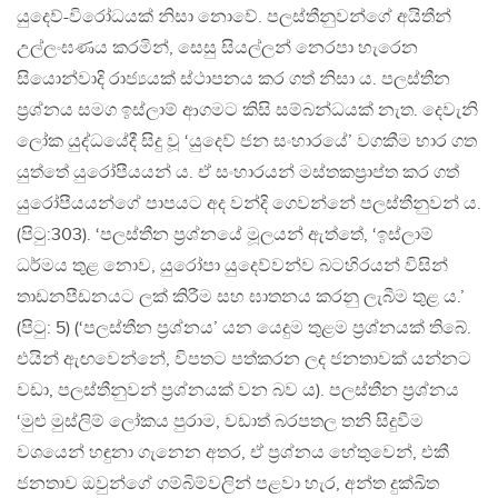
යුදෙව්-විරෝධයක් නිසා නොවේ. පලස්තීනුවන්ගේ අයිතීන්
උල්ලංඝණය කරමින්, සෙසු සියල්ලන් නෙරපා හැරෙන
සියොන්වාදි රාජ්‍යයක් ස්ථාපනය කර ගත් නිසා ය. පලස්තීන
ප‍්‍රශ්නය සමග ඉස්ලාම් ආගමට කිසි සම්බන්ධයක් නැත. දෙවැනි
ලෝක යුද්ධයේදී සිදු වූ ‘යුදෙව් ජන සංහාරයේ’ වගකීම භාර ගත
යුත්තේ යුරෝපීයයන් ය. ඒ සංහාරයන් මස්තකප‍්‍රාප්ත කර ගත්
යුරෝපීයයන්ගේ පාපයට අද වන්දි ගෙවන්නේ පලස්තීනුවන් ය.
(පිටු:303). ‘පලස්තීන ප‍්‍රශ්නයේ මූලයන් ඇත්තේ, ‘ඉස්ලාම්
ධර්මය තුළ නොව, යුරෝපා යුදෙව්වන්ව බටහිරයන් විසින්
තාඩනපීඩනයට ලක් කිරීම සහ ඝාතනය කරනු ලැබීම තුළ ය.’
(පිටු: 5) (‘පලස්තීන ප‍්‍රශ්නය’ යන යෙදුම තුළම ප‍්‍රශ්නයක් තිබේ.
එයින් ඇඟවෙන්නේ, විපතට පත්කරන ලද ජනතාවක් යන්නට
වඩා, පලස්තීනුවන් ප‍්‍රශ්නයක් වන බව ය). පලස්තීන ප‍්‍රශ්නය
‘මුළු මුස්ලිම් ලෝකය පුරාම, වඩාත් බරපතල තනි සිදුවීම
වශයෙන් හඳුනා ගැනෙන අතර, ඒ ප‍්‍රශ්නය හේතුවෙන්, එකී
ජනතාව ඔවුන්ගේ ගම්බිම්වලින් පළවා හැර, අන්ත දුක්ඛිත