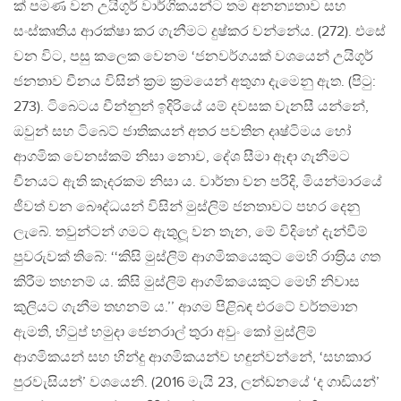
ක් පමණ වන උයිගූර් වාර්ගිකයන්ට තම අනන්‍යතාව සහ
සංස්කෘතිය ආරක්ෂා කර ගැනීමට දුෂ්කර වන්නේය. (272). එසේ
වන විට, පසු කලෙක වෙනම ‘ජනවර්ගයක් වශයෙන් උයිගූර්
ජනතාව චීනය විසින් ක‍්‍රම ක‍්‍රමයෙන් අතුගා දැමෙනු ඇත. (පිටු:
273). ටිබෙටය චීන්නුන් ඉදිරියේ යම් දවසක වැනසී යන්නේ,
ඔවුන් සහ ටිබෙට් ජාතිකයන් අතර පවතින දෘෂ්ටිමය හෝ
ආගමික වෙනස්කම් නිසා නොව, දේශ සීමා ඈඳා ගැනීමට
චීනයට ඇති කෑදරකම නිසා ය. වාර්තා වන පරිදි, මියන්මාරයේ
ජීවත් වන බෞද්ධයන් විසින් මුස්ලිම් ජනතාවට පහර දෙනු
ලැබේ. තවුන්ටන් ගමට ඇතුලූ වන තැන, මේ විදිහේ දැන්වීම්
පුවරුවක් තිබේ: ‘‘කිසි මුස්ලිම් ආගමිකයෙකුට මෙහි රාත‍්‍රිය ගත
කිරීම තහනම් ය. කිසි මුස්ලිම් ආගමිකයෙකුට මෙහි නිවාස
කුලියට ගැනීම තහනම් ය.’’ ආගම පිළිබඳ එරටේ වර්තමාන
ඇමති, හිටුප් හමුදා ජෙනරාල් තුරා අවුං කෝ මුස්ලිම්
ආගමිකයන් සහ හින්දු ආගමිකයන්ව හඳුන්වන්නේ, ‘සහකාර
පුරවැසියන්’ වශයෙනි. (2016 මැයි 23, ලන්ඩනයේ ‘ද ගාඩියන්’