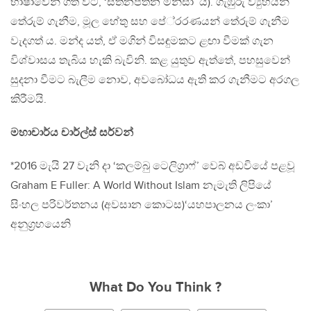
භාෂාවෙන් ගත් විට, ‘සිතනපතන මිනිසා’ ය). ගැඹුරු ව්‍යුහයන්
තේරුම් ගැනීම, මූල හේතු සහ පේ‍්‍රරණයන් තේරුම් ගැනීම
වැදගත් ය. මන්ද යත්, ඒ මගින් විසඳුමකට ළඟා වීමක් ගැන
විශ්වාසය තැබිය හැකි බැවිනි. කළ යුතුව ඇත්තේ, පහසුවෙන්
සුදනා වීමට බැලීම නොව, අවබෝධය ඇති කර ගැනීමට අරගල
කිරීමයි.
මහාචාර්ය චාර්ල්ස් සර්වන්
*2016 මැයි 27 වැනි දා ‘කලම්බු ටෙලිග‍්‍රාෆ්’ වෙබ් අඩවියේ පළවූ
Graham E Fuller: A World Without Islam නැමැති ලිපියේ
සිංහල පරිවර්තනය (අවසාන කොටස)‘යහපාලනය ලංකා’
අනුග‍්‍රහයෙනි
What Do You Think ?