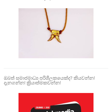
ඔබත් සමාජමාධ්‍ය පරිශීලකයෙක්ද? කියවන්න!
දැනගන්න! ක්‍රියාත්මකවන්න!