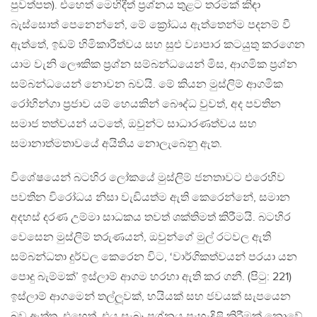
පුවත්පත). එහෙත් මෙහිදීත් ප‍්‍රශ්නය තුළට තරමක් කිඳා
බැස්සොත් පෙනෙන්නේ, මේ ක්‍රෝධය ඇත්තෙන්ම පදනම් වී
ඇත්තේ, ඉඩම් හිමිකාරීත්වය සහ සුළු ව්‍යාපාර කටයුතු කරගෙන
යාම වැනි ලෞකික ප‍්‍රශ්න සම්බන්ධයෙන් මිස, ආගමික ප‍්‍රශ්න
සම්බන්ධයෙන් නොවන බවයි. මේ කියන මුස්ලිම් ආගමික
රෝහින්ගා ප‍්‍රජාව යම් හෙයකින් බෞද්ධ වුවත්, අද පවතින
සමාජ තත්වයන් යටතේ, ඔවුන්ට සාධාරණත්වය සහ
සමානාත්මතාවයේ අයිතිය නොලැබෙනු ඇත.
විශේෂයෙන් බටහිර ලෝකයේ මුස්ලිම් ජනතාවට එරෙහිව
පවතින විරෝධය නිසා වැඩියත්ම ඇති කෙරෙන්නේ, සමාන
අදහස් දරණ උම්මා සාධකය තවත් ශක්තිමත් කිරීමයි. බටහිර
වෙසෙන මුස්ලිම් තරුණයන්, ඔවුන්ගේ මුල් රටවල ඇති
සම්බන්ධතා දුර්වල කෙරෙන විට, ‘වාර්ගිකත්වයන් පරයා යන
පොදු බැම්මක්’ ඉස්ලාම් ආගම හරහා ඇති කර ගනී. (පිටු: 221)
ඉස්ලාම් ආගමෙන් තල්ලූවක්, හයියක් සහ ජවයක් සැපයෙන
බව ඇත්ත. එහෙත්, එය සැබෑ ප‍්‍රශ්නය පැහැදිළි කිරීමක් නොවේ.