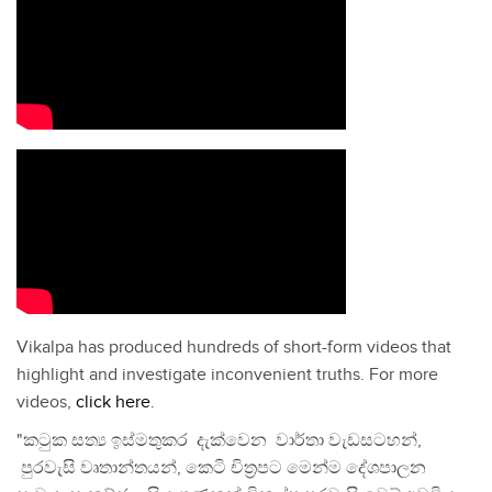
Vikalpa has produced hundreds of short-form videos that
highlight and investigate inconvenient truths. For more
videos,
click here
.
"කටුක සත්‍ය ඉස්මතුකර දැක්වෙන වාර්තා වැඩසටහන්,
පුරවැසි වෘතාන්තයන්, කෙටි චිත්‍රපට මෙන්ම දේශපාලන