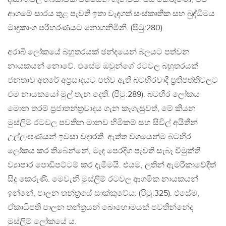
ආගමේ සාරය තුළ පැවති ඉතා වැදගත් සංස්කෘතික සහ බුද්ධිමය
මෘදුකාංග පරිහරණයට නොගනිමිනි. (පිටු:280).
අරාබි ලෝකයේ බහුතරයක් ඡන්දයෙන් බලයට පත්වන
නායකයන් නොවේ. එසේම ඔවුන්ගේ රටවල බහුතරයක්
ජනතාව අතරේ අප‍්‍රසාදයට පත්ව ඇති බටහිරවාදී ප‍්‍රතිපත්තිවලට
එම නායකයෝ මුල් තැන දෙති. (පිටු:289). බටහිර ලෝකය
මොන තරම් ප‍්‍රජාතන්ත‍්‍රවාදය ගැන කෑගැසුවත්, මේ කියන
මුස්ලිම් රටවල පවතින මානව හිමිකම් සහ සිවිල් අයිතීන්
උල්ලංඝණයන් ඉවසා වදාරති. ඇත්ත වශයෙන්ම බටහිර
ලෝකය කර තිබෙන්නේ, මැද පෙරදිග පැවති සැබෑ විමුක්ති
ව්‍යාපාර පොඩිපට්ටම් කර දැමීමයි. එයම, ලතින් ඇමරිකාවේදීත්
සිදු කෙරුණි. මෙවැනි මුස්ලිම් රටවල ආගමික නායකයන්
ඉන්නේ, පාලන තන්ත‍්‍රයේ සාක්කුවේය: (පිටු:325). එසේම,
ඒකාධිපති පාලන තන්ත‍්‍රයන් බොහොමයක් පවතින්නේද
මුස්ලිම් ලෝකයේ ය.