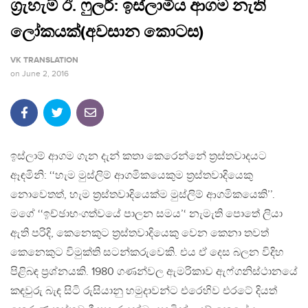
ග‍්‍රැහැම් ඊ. ෆුලර්: ඉස්ලාමීය ආගම නැති
ලෝකයක්(අවසාන කොටස)
VK TRANSLATION
on
June 2, 2016
ඉස්ලාම් ආගම ගැන දැන් කතා කෙරෙන්නේ ත‍්‍රස්තවාදයට
ඈඳමිනි: ‘‘හැම මුස්ලිම් ආගමිකයෙකුම ත‍්‍රස්තවාදියෙකු
නොවෙතත්, හැම ත‍්‍රස්තවාදියෙක්ම මුස්ලිම් ආගමිකයෙකි’’.
මගේ ‘‘ඉච්ඡාභංගත්වයේ පාලන සමය’‘ නැමැති පොතේ ලියා
ඇති පරිදි, කෙනෙකුට ත‍්‍රස්තවාදියෙකු වෙන කෙනා තවත්
කෙනෙකුට විමුක්ති සටන්කරුවෙකි. එය ඒ දෙස බලන විදිහ
පිළිබඳ ප‍්‍රශ්නයකි. 1980 ගණන්වල ඇමරිකාව ඇෆ්ගනිස්ථානයේ
කඳවුරු බැඳ සිටි රුසියානු හමුදාවන්ට එරෙහිව එරටේ දියත්