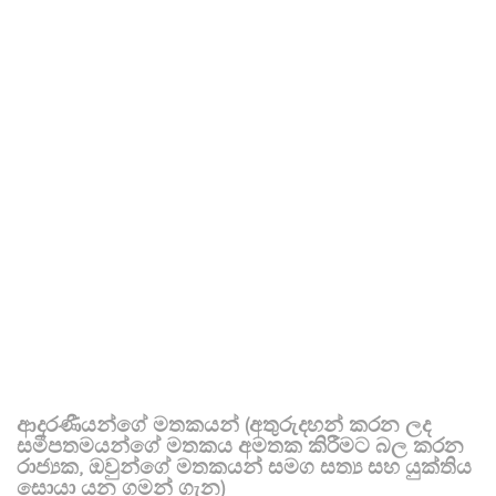
ආදරණීයන්ගේ මතකයන් (අතුරුදහන් කරන ලද
සමීපතමයන්ගේ මතකය අමතක කිරීමට බල කරන
රාජ්‍යක, ඔවුන්ගේ මතකයන් සමග සත්‍ය සහ යුක්තිය
සොයා යන ගමන් ගැන)