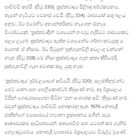
පාවිච්චි කරයි. (පිටු:330). ත‍්‍රස්තවාදය පිළිබඳ අර්ථකථනය,
තැනේ හැටියට වෙනස් වෙයි. (පිටු:334). රාජ්‍යයක් සතු බලය
අනුව, ඊට එරෙහිව අභ්‍යන්තරිකව නැගෙන ඕනෑම
විරෝධයක්, ‘ත‍්‍රස්තවාදීන්’ වශයෙන් හංවඩු ගැසීමට රාජ්‍යයකට
බලය ලැබේ. ත‍්‍රස්තවාදය ඇත්ත වශයෙන්ම ගර්හා කටයුතු ය.
එහෙත්, ඒ නිසාම, ඊට පිටුදුන් ‘දුක්ගැනවිලි අවලංගු වන්නේ’
නැත. (පිටු:338) මේ නිසා ත‍්‍රස්තවාදය ගැන කතා කිරීමේදී,
දුක්ගැනවිලි ගැන අමතක කළ යුතු නැත.
‘ත‍්‍රස්තවාදය’ දුර්වලයාගේ අවියයි. (පිටු:320). පලස්තීනුවන්ට
ජෙට් යානා සහ හෙලිකොප්ටර් තිබුණේ නම්, අද ඊශ‍්‍රායලය
විසින් ගොඩගසාගෙන සිටින ‘ජන සංහාරක අවි’ තිබුණේ නම්,
ඔවුන් ත‍්‍රස්තවාදය පාවිච්චි නොකරනු ඇත. 1979 නොබැඳි
ජාතීන්ගේ ව්‍යාපාරයේ හවානා ප‍්‍රකාශනය මගින්, සෑම
ආකාරයකම ආධිපත්‍යයන්, අතපෙවීම් සහ යටපත් කර ගැනීම්
හෙලාදුටුවේය. නොබැඳි ව්‍යාපාරය ඊශ‍්‍රායලයට විරුද්ධ වුණේ,