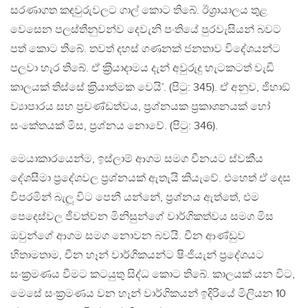
සරණාගත කඳවුරුවලට ගාල් කොට තිබේ. ඊශ‍්‍රායාලය තුළ
වෙසෙන පලස්තීනුවන්ව දෙවැනි පංතියේ පුරවැසියන් බවට
පත් කොට තිබේ. තවත් දහස් ගණනක් ජනතාව විදේශයන්ට
පලවා හැර තිබේ. ඒ ක‍්‍රියාදාමය දැන් අවුරුදු හැටකටත් වැඩි
කාලයක් තිස්සේ ක‍්‍රියාත්මක වෙයි’. (පිටු: 345). ඒ අනුව, ජිහාඞ්
ව්‍යාපාරය සහ ප‍්‍රචණ්ඩත්වය, ප‍්‍රශ්නයක ප‍්‍රකාශනයක් හෝ
සංකේතයක් මිස, ප‍්‍රශ්නය නොවේ. (පිටු: 346).
මෙයාකාරයෙන්ම, ඉස්ලාම් ආගම සමග චීනයට ස්වකීය
දේශසීමා ප‍්‍රදේශවල ප‍්‍රශ්නයක් ඇතැයි කියැවේ. එහෙත් ඒ දෙස
විපරමින් බැලූ විට පෙනී යන්නේ, ප‍්‍රශ්නය ඇත්තේ, එම
පෙදෙස්වල ජීවත්වන මිනිසුන්ගේ වාර්ගිකත්වය සමග මිස
ඔවුන්ගේ ආගම සමග නොවන බවයි. චීන ආණ්ඩුව
හිතාමතාම, චීන හෑන් වාර්ගිකයන්ට ෂිංජියැන් ප‍්‍රදේශයට
සංක‍්‍රමණය වීමට කටයුතු සිද්ධ කොට තිබේ. කාලයක් යන විට,
මෙසේ සංක‍්‍රමණය වන හෑන් වාර්ගිකයන් ඉදිරියේ මිලියන 10