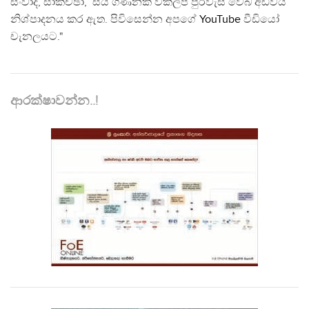
සංවාද, සාකච්ඡා, සිය ගණනක් විකල්ප පුරවැසි වෙබ් අඩවිය
නිශ්පාදනය කර ඇත. පිවිසෙන්න අපගේ
YouTube
වීඩියෝ
චැනලයට."
ආරක්ෂාවන්න..!