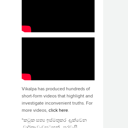
Vikalpa has produced hundreds of
short-form videos that highlight and
investigate inconvenient truths. For
more videos,
click here
.
"කටුක සත්‍ය ඉස්මතුකර දැක්වෙන
වාර්තා වැඩසටහන්, පුරවැසි