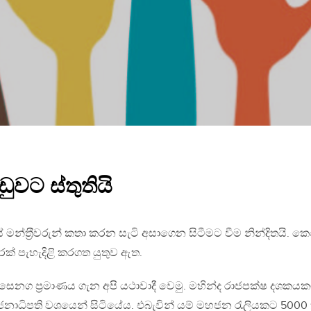
ුවට ස්තුතියි
න්ත‍්‍රීවරුන් කතා කරන සැටි අසාගෙන සිටීමට වීම නින්දිතයි. ක
් පැහැදිළි කරගත යුතුව ඇත.
සෙනග ප‍්‍රමාණය ගැන අපි යථාවාදී වෙමු. මහින්ද රාජපක්ෂ දශකය
ාධිපති වශයෙන් සිටියේය. එබැවින් යම් මහජන රැලියකට 5000 