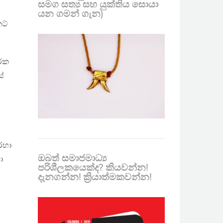
සමග සත්‍ය සහ යුක්තිය සොයා
යන ගමන් ගැන)
කට්
රේක
ස්
රහා
ඔබත් සමාජමාධ්‍ය
ා
පරිශීලකයෙක්ද? කියවන්න!
දැනගන්න! ක්‍රියාත්මකවන්න!