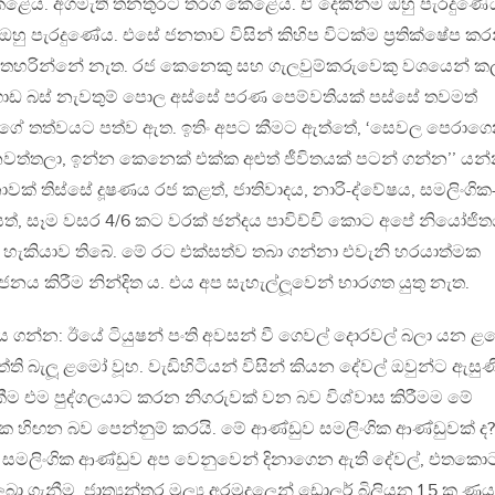
ේය. අගමැති තනතුරට තරග කෙළේය. ඒ දෙකින්ම ඔහු පැරදුණේ
 පැරදුණේය. එසේ ජනතාව විසින් කිහිප විටක්ම ප‍්‍රතික්ෂේප කර
 අතහරින්නේ නැත. රජ කෙනෙකු සහ ගැලවුම්කරුවෙකු වශයෙන් ක
ේගොඩ බස් නැවතුම් පොල අස්සේ පරණ පෙම්වතියක් පස්සේ තවමත්
 තත්වයට පත්ව ඇත. ඉතිං අපට කීමට ඇත්තේ, ‘සෙවල පෙරාග
වත්තලා, ඉන්න කෙනෙක් එක්ක අළුත් ජීවිතයක් පටන් ගන්න’’ යන
් තිස්සේ දූෂණය රජ කළත්, ජාතිවාදය, නාරි-ද්වේෂය, සමලිංගික
ත්, සෑම වසර 4/6 කට වරක් ඡන්දය පාවිච්චි කොට අපේ නියෝජිත
හැකියාව තිබේ. මේ රට එක්සත්ව තබා ගන්නා එවැනි හරයාත්මක
්ජනය කිරීම නින්දිත ය. එය අප සැහැල්ලූවෙන් භාරගත යුතු නැත.
ය ගන්න: ඊයේ ටියුෂන් පංති අවසන් වී ගෙවල් දොරවල් බලා යන 
රවෘත්ති බැලූ ළමෝ වූහ. වැඩිහිටියන් විසින් කියන දේවල් ඔවුන්ට ඇසුණ
ීම එම පුද්ගලයාට කරන නිගරුවක් වන බව විශ්වාස කිරීමම මේ
 හිඟන බව පෙන්නුම් කරයි. මේ ආණ්ඩුව සමලිංගික ආණ්ඩුවක් ද?
 සමලිංගික ආණ්ඩුව අප වෙනුවෙන් දිනාගෙන ඇති දේවල්, එතකො
 ලබා ගැනීම, ජාත්‍යන්තර මුල්‍ය අරමුදලෙන් ඩොලර් බිලියන 1.5 ක ණය