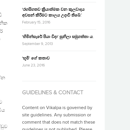
‘රහසිගතව ක්‍රියාත්මක වන කුලවාදය
ි
අවසන් කිරීමට කාලය උදාවී තිබේ.’
February 15, 2016
නික
ර්
‘හිමින්සැරේ පියා විදා‘ සුනිලා සමුගත්තා ය.
ව
September 9, 2013
‘භූමි’ ගේ කතාව
June 23, 2016
ශ්න
GUIDELINES & CONTACT
ට
Content on Vikalpa is governed by
ිය
site guidelines. Any submission or
comment that does not match these
්ඩුව
guidelines is not published. Please