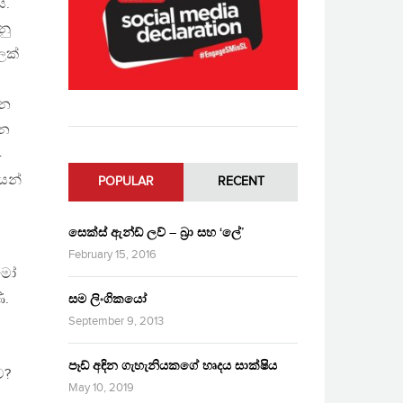
ය.
නු
ලක්
ෙන
්න
-
යන්
POPULAR
RECENT
සෙක්ස් ඇන්ඩ් ලව් – බ්‍රා සහ ‘ලේ’
February 15, 2016
ළමෝ
ි.
සම ලිංගිකයෝ
September 9, 2013
පෑඩ් අඳින ගැහැනියකගේ හෘදය සාක්ෂිය
ට?
May 10, 2019