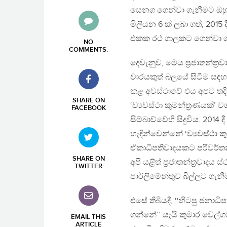
සෙනග ගෙන්වා ගැනීමට ඔහුට
මිලියන 6 ක් ලබා ගත්, 2015 
එකක රථ ගාලකට ගෙන්වා ගැ
NO
COMMENTS
.
දෙවැනුව, මෙය ප‍්‍රජාතන්ත
වාරයකුත් බලයේ සිටීම සඳහා 
කළ අවස්ථාවේ එය අපට තදින
SHARE ON
‘ව්‍යවස්ථා කුමන්ත‍්‍රණයක්
FACEBOOK
සිම්බාව්වේහි සිදුවිය. 2014 දී
හැඳින්වෙන්නේ ‘ව්‍යවස්ථා කුම
ඒකාධිපතිවාදයකට පරිවර්තන
SHARE ON
අපි යළිත් ප‍්‍රජාතන්ත‍්‍රවාද
TWITTER
පාර්ලිමේන්තුව බිල්ලට ග
එසේ තිබියදී, ‘‘හිටපු ජනාධ
ගන්නේ’’ යැයි කුමාර වෙල්ගම
EMAIL THIS
ARTICLE