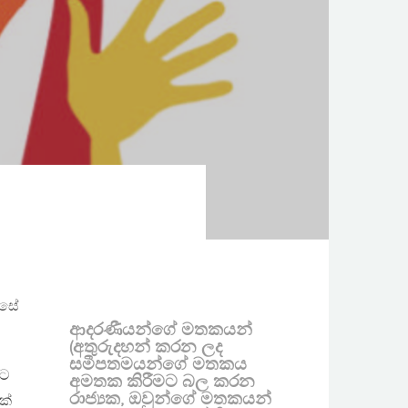
ෙසේ
ආදරණීයන්ගේ මතකයන්
(අතුරුදහන් කරන ලද
සමීපතමයන්ගේ මතකය
කට
අමතක කිරීමට බල කරන
රාජ්‍යක, ඔවුන්ගේ මතකයන්
ක්