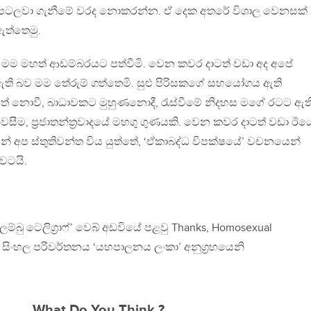
ග පටලවා ගැනීමේ වරද නොකරන්න. ඒ දෙක අතරේ විශාල වෙනසක්
ඇත්තෙමු.
යේ මම මහත් ආඩම්බරයට පත්වීමි. වෙන කවර දාටත් වඩා අද අපේ
මත්ව ඇති බව මම තේරුම් ගත්තෙමි. සුළු පිරිසකගේ සහයෝගය ඇති
පත් නොවී, බාධාවකට මුහුණනොදී, රැස්වීමේ නිදහස මගේ රටට ඇත
ීම, ප‍්‍රජාතන්ත‍්‍රවාදයේ මහගු ගුණයකි. වෙන කවර දාටත් වඩා ඊය
 අප ස්තුතිවන්ත විය යුත්තේ, ‘ඒකාබද්ධ විපක්ෂයේ’ වචනයෙන්
වටයි.
ලම්බු ටෙලිග‍්‍රාෆ්’ වෙබ් අඩවියේ පළවු Thanks, Homosexual
 සිංහල පරිවර්තනය ‘යහපාලනය ලංකා’ අනුග‍්‍රහයෙනි
What Do You Think ?