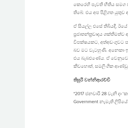
කෙරෙහි පැවති භීතිය සම
තිබේ. එය අප පිළිගත යුතුව 
ඒ සියල්ල එසේ තිබියදී, ඊ
ප‍්‍රජාතන්ත‍්‍රවාදය ශක්ති
විපක්ෂයකට, අත්අඩංගුවට 
බව මට වැටහුණි. අනෙකා ඉවස
එය බැබළුණේය. ඒ වෙනුවෙන්
කිවහොත්, සමලිංගික ආණ්ඩු
තිසුරී වන්නිආරච්චි
*2017 ජනවාරි 28 වැනි දා ‘ක
Government නැමැති ලිපියේ