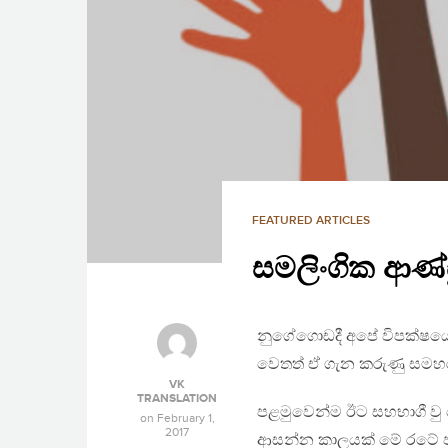
FEATURED ARTICLES
සමලිංගික ආණ්ඩ
නුගේගොඩදී අපේ විපක්ෂයේ ම
වෙතත් ඒ ගැන කරුණු සමහරක
VK
TRANSLATION
පළමුවෙන්ම ඊට සහභාගී වු 
on
February 1,
2017
ආසන්න කාලයක් මේ රටේ ජන