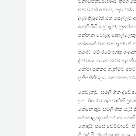
ජනාධිපතිවරයණට තරග කෙළ
එක වරක් නොව, දෙවරක්ම ඔහු
ලැබ තිබුණත් ඔහු සෙල්ලම
පෙනී සිටි ඔහු දැන්, නුග
පන්නන බොළඳ කොල්ලෙකුගේ
පස්සෙන් එන එක දැන්වත් න
පමණි. මේ රටේ දශක ගණනාවක
ද්වේෂය මොන තරම් පැවතිය
තෝරා පත්කර ගැනීමට අපට 
ප‍්‍රතිපත්තිවලට කෙනෙකු තර
තෙවැනුව, සමලිංගික-ද්වේෂ
වූහ. ඊයේ රෑ රූපවාහිනී ප‍්‍
කෙනෙකුට සමලිංගික යැයි ක
දේශපාලඥයන්ගේ අධ්‍යාපනික
හොඳයි, එසේ වෙච්චාවේ. ඒ
ජී.එස්.පී. ප්ලස් සහනය යළි