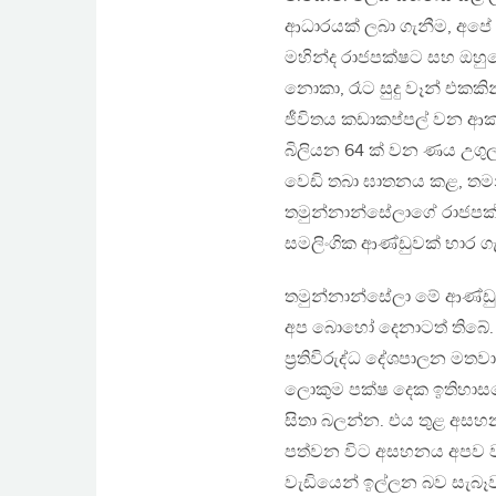
ආධාරයක් ලබා ගැනීම, අපේ ප
මහින්ද රාජපක්ෂට සහ ඔහුග
නොකා, රෑට සුදු වෑන් එක
ජීවිතය කඩාකප්පල් වන ආක
බිලියන 64 ක් වන ණය උගු
වෙඩි තබා ඝාතනය කළ, තමන
තමුන්නාන්සේලාගේ රාජපක්
සමලිංගික ආණ්ඩුවක් භාර ගැ
තමුන්නාන්සේලා මේ ආණ්ඩුව
අප බොහෝ දෙනාටත් තිබේ.
ප‍්‍රතිවිරුද්ධ දේශපාලන ම
ලොකුම පක්ෂ දෙක ඉතිහාස
සිතා බලන්න. එය තුළ අසහ
පත්වන විට අසහනය අපව වට
වැඩියෙන් ඉල්ලන බව සැබෑ