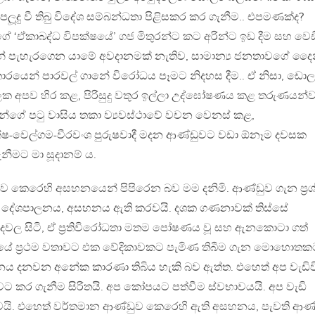
ලූදු වී තිබු විදේශ සම්බන්ධතා පිළිසකර කර ගැනීම.. එපමණක්ද?
ේ ‘ඒකාබද්ධ විපක්ෂයේ’ ගජ මිතුරන්ට කට අරින්ට ඉඩ දීම සහ වෙඩ
කින් පැහැරගෙන යාමේ අවදානමක් නැතිව, සාමාන්‍ය ජනතාවගේ දෛ
ාරයෙන් පාරවල් ගානේ විරෝධය පෑමට නිදහස දීම.. ඒ නිසා, ඩොල
ලක අපව හිර කළ, පිරිසුදු වතුර ඉල්ලා උද්ඝෝෂණය කළ තරුණයන්
්ගේ පටු වාසිය තකා ව්‍යවස්ථාවේ වචන වෙනස් කළ,
ෂ-වෙල්ගම-වීරවංශ පුරුෂවාදී මදන ආණ්ඩුවට වඩා ඕනෑම දවසක
නීමට මා සූදානම් ය.
 කෙරෙහි අසහනයෙන් පිපිරෙන බව මම දනිමි. ආණ්ඩුව ගැන ප‍්‍ර
 දේශපාලනය, අසහනය ඇති කරවයි. දශක ගණනාවක් තිස්සේ
තවාදවල සිටි, ඒ ප‍්‍රතිවිරෝධතා මතම පෝෂණය වූ සහ ඇනකොටා ගත්
යේ ප‍්‍රථම වතාවට එක වේදිකාවකට පැමිණ තිබීම ගැන මොහොතක
නය දනවන අනේක කාරණා තිබිය හැකි බව ඇත්ත. එහෙත් අප වැඩිව
 කර ගැනීම සිරිතයි. අප කෝපයට පත්වීම ස්වභාවයයි. අප වැඩි
වයි. එහෙත් වර්තමාන ආණ්ඩුව කෙරෙහි ඇති අසහනය, පැවති ආණ