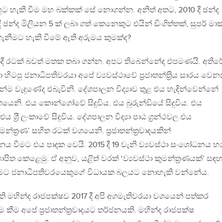
 හැකි වීම මහ බක්කක් සේ නොගන්න. අනිත් අතට, 2010 දී ඡන්ද
දී ඡන්ද මිලියන 5 ක් ලබා ගත් කෙනෙකුට එයින් ඩිංගිත්තක්, සුපර් මා
නීමට හැකි වීමේ ඇති අරුමය කුමක්ද?
‍්‍රවාදී රටක් බවත් මතක තබා ගන්න. අපට තිබෙන්නේද එපමණයි. අති
හිටපු ජනාධිපතිවරයා අපේ ව්‍යවස්ථාවේ ප‍්‍රජාතන්ත‍්‍රිය සාරය වෙන
්ම වැදුණේද එබැවිනි. දේශපාලන විද්‍යාව තුළ එය හැඳින්වෙන්නේ
’ වශයෙනි. එය කොන්ගෝවේ සිදුවිය. එය බුරුන්ඩියේ සිදුවිය. එය
 එය ශ‍්‍රී ලංකාවේ සිදුවිය. දේශපාලන විද්‍යා පාඨ ග‍්‍රන්ථවල එය
න්ත‍්‍රණ’ සහිත රටක් වශයෙනි. ප‍්‍රජාතන්ත‍්‍රවාදයකින්
ය වීමට එය පාදක වෙයි. 2015 දී 19 වැනි ව්‍යවස්ථා සංශෝධනය හ
ය ස්ථාපිත කෙළෙමු. ඒ අනුව, යළිත් වරක් ‘ව්‍යවස්ථා කුමන්ත‍්‍රණයක්’ සඳහ
ැනීමට ජනාධිපතිවරයෙකුගේ විධායක බලයට නොහැකි වන්නේය.
ිපති මහින්ද රාජපක්ෂව 2017 දී අපි අගමැතිවරයා වශයෙන් පත්කර
 කීම අපේ ප‍්‍රජාතන්ත‍්‍රවාදයට තර්ජනයකි. මහින්ද රාජපක්ෂ