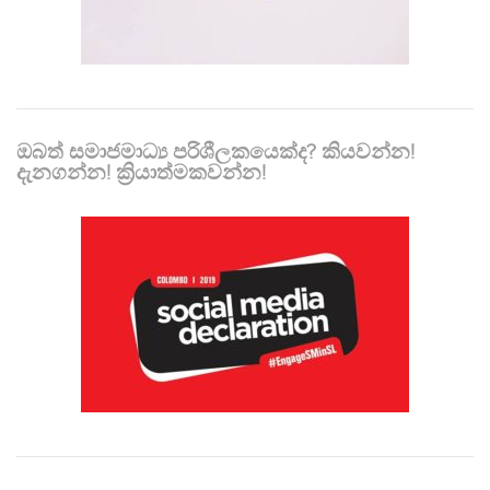
ඔබත් සමාජමාධ්‍ය පරිශීලකයෙක්ද? කියවන්න!
දැනගන්න! ක්‍රියාත්මකවන්න!