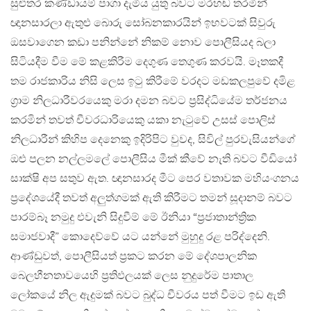
සුළුතර කණ්ඩායම් පාගා දැමිය යුතු බවට මරහඬ තරමින්
ඥානසාරලා ඇතුළු බොරු සෝබනකාරයින් ඉභවටක් සිවුරු
ඔසවාගෙන කඩා පනින්නේ නිකම් නොව පොලීසියද බලා
සිටියදීම වීම මේ කළකිරීම දෙගුණ තෙගුණ කරවයි. මෑතකදී
තම රාජකාරිය නිසි ලෙස ඉටු කිරීමේ වරදට මඩකලපුවේ දමිළ
ග්‍රාම නිලධාරීවරයෙකු මරා දමන බවට ප්‍රසිද්ධියේම තර්ජනය
කරමින් තවත් චීවරධාරියෙකු යකා නැටුවේ උසස් පොලිස්
නිලධාරීන් කිහිප දෙනෙකු ඉදිරිපිට වුවද, සිවිල් පුරවැසියන්ගේ
ඔළු පලන නල්ලමලේ පොලීසිය මීක් කීවේ නැති බවට වීඩියෝ
සාක්ෂි අප සතුව ඇත. ඥානසාරද මීට පෙර වතාවක මහියංගනය
ප්‍රදේශයේදී තවත් අලුත්ගමක් ඇති කිරීමට තමන් සූදානම් බවට
පාරම්බෑ නමුදු එවැනි සිදුවීම් මේ ඊනියා “ප්‍රජාතාන්ත්‍රික
සමාජවාදී” කොදෙව්වේ යට යන්නේ මුහුදු රළ පරිද්දෙනි.
ආණ්ඩුවත්, පොලීසියත් ප්‍රකට කරන මේ දේශපාලනික
බෙලහීනතාවයෙහි ප්‍රතිඵලයක් ලෙස නුදුරේම පාතාල
ලෝකයේ නිල ඇදුමක් බවට බුද්ධ චීවරය පත් වීමට ඉඩ ඇති