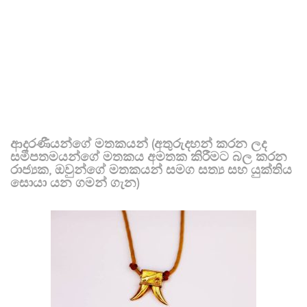
ආදරණීයන්ගේ මතකයන් (අතුරුදහන් කරන ලද
සමීපතමයන්ගේ මතකය අමතක කිරීමට බල කරන
රාජ්‍යක, ඔවුන්ගේ මතකයන් සමග සත්‍ය සහ යුක්තිය
සොයා යන ගමන් ගැන)