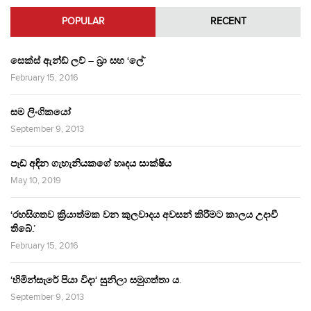
POPULAR
RECENT
සෙක්ස් ඇන්ඩ් ලව් – බ්‍රා සහ ‘ලේ’
February 15, 2016
සම ලිංගිකයෝ
September 9, 2013
පෑඩ් අඳින ගැහැනියකගේ හෘදය සාක්ෂිය
May 10, 2019
‘රහසිගතව ක්‍රියාත්මක වන කුලවාදය අවසන් කිරීමට කාලය උදාවී
තිබේ.’
February 15, 2016
‘හිමින්සැරේ පියා විදා‘ සුනිලා සමුගත්තා ය.
September 9, 2013