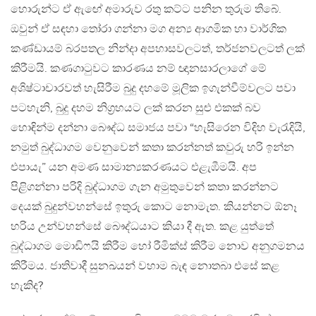
හොරුන්ට ඒ ඇඟේ අමාරුව රතු කට්ට පනින තුරුම තිබේ.
ඔවුන් ඒ සඳහා තෝරා ගන්නා මග අන්‍ය ආගමික හා වාර්ගික
කණ්ඩායම් බරපතල නින්දා අපහාසවලටත්, තර්ජනවලටත් ලක්
කිරීමයි. කණගාටුවට කාරණය නම් ඥානසාරලාගේ මේ
අශිෂ්ටාචාරවත් හැසිරීම බුදු දහමේ මූලික ඉගැන්වීම්වලට පවා
පටහැනි, බුදු දහම නිග්‍රහයට ලක් කරන සුළු එකක් බව
හොඳින්ම දන්නා බෞද්ධ සමාජය පවා “හැසිරෙන විදිහ වැරැදියි,
නමුත් බුද්ධාගම වෙනුවෙන් කතා කරන්නත් කවුරු හරි ඉන්න
එපායැ” යන අමණ සාමාන්‍යකරණයට එළැඹීමයි. අප
පිළිගන්නා පරිදි බුද්ධාගම ගැන අමුතුවෙන් කතා කරන්නට
දෙයක් බුදුන්වහන්සේ ඉතුරු කොට නොමැත. කියන්නට ඕනෑ
හරිය උන්වහන්සේ බෞද්ධයාට කියා දී ඇත. කළ යුත්තේ
බුද්ධාගම මොඩිෆයි කිරීම හෝ රීමික්ස් කිරීම නොව අනුගමනය
කිරීමය. ජාතිවාදී සුනඛයන් වහාම බැඳ නොතබා එසේ කළ
හැකිද?