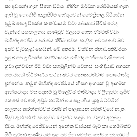
කා අවසන්) ගැන සිතන විටය. නිහීන මර්ධක රෙජීමයක් ගැන
ඇති වූ නොනිමි කළකිරීම හේතුවෙන් මෛත්‍රීපාල සිරිසේන
ප්‍රමුඛ පොදු විපක්ෂ කණ්ඩායම වටා බොහෝ පිරිස් රොද
බැන්දේ යහපාලනය ආණ්ඩුව බලයට ගෙන ඒමටත් වඩා
මහින්ද රෙජීමය පරාජය කිරීම එවක කාලීන අවශ්‍යතාව බව
අපට වැටහුණු හෙයිනි. මේ අතරම, වත්මන් ජනාධිපතිවරයා
ප්‍රමුඛ පොදු විපක්ෂ කණ්ඩායමද මහින්ද රෙජීමයේ දූෂිතකම
හුවා දක්වමින් ඊට වඩා සහමුලින්ම වෙනස්, සංහිඳියාව අගයන
සමාජයක් නිර්මාණය කරන බවට නොනවත්වාම පොරොන්දු
දුන්නේය. නමුත් මහින්ද රෙජීමයේ නිසග අංගයක් වූ ආගමික
ආන්තවාදය මත පදනම් වූ ම්ලේච්ඡ ජාතිවාදය මුලිනුපුටා දැමීම
කෙසේ වෙතත්, අඩුම තරමින් එය සැලකිය යුතු මට්ටමින්
පාලනය කරන්නටවත් වත්මන් පාලකයන් සමත් වූයේ නැත.
සිදුව ඇත්තේ ඒ වෙනුවට ඔවුන්ට ඍජුව හා වක්‍රව අනුබල
දීමය. මහින්ද රෙජීමයෙන් අනේක වාරයක් බැට කා හෙම්බත්ව
සිටි සුළුතර කණ්ඩායම් තුළ පවතින ඉච්ඡාභංගත්වය තවදුරටත්