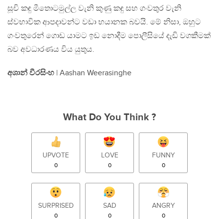
සූචි කඳු මීතොටමුල්ල වැනි කුණු කඳු සහ ගංවතුර වැනි
ස්වභාවික ආපදාවන්ට වඩා භයානක බවයි. මේ නිසා, ඔහුට
ගංවතුරෙන් ගොඩ යාමට ඉඩ නොදීම පොලීසියේ දැඩි වගකීමක්
බව අවධාරණය විය යුතුය.
අශාන් වීරසිංහ
| Aashan Weerasinghe
What Do You Think ?
UPVOTE
LOVE
FUNNY
0
0
0
SURPRISED
SAD
ANGRY
0
0
0