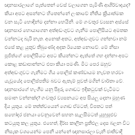
ඥානසාරලාගේ පැත්තෙන් වෙස් වලාගෙන පැමිණි ආශිර්වාදයද?
කියා අපට අසන්නට හිතෙන්නේ ලංකාවේ නීතිය ක්‍රියාත්මක
වන සැටි හොඳින්ම දන්නා හෙයිනි. මේ ගංවතුර ව්‍යසන අස්සේ
ඥානසාර හොයාගෙන අත්අඩංගුවට ගැනීම පොලීසියට අමතක
වන්නටද බැරි නැත. අනෙක් අතට, අත්අඩංගුවට ගන්නවා නම්
එසේ කළ යුතුව තිබුණේද අදක ඊයෙක නොවේ. මේ නිසා
පූජිත්ගේ පොලීසියට අපට කියන්නට ඇත්තේ ගහ දන්නා අපට
කොළ කඩාපාන්නට එපා කියා පමණි. මීට පෙර ඔහුව
අත්අඩංගුවට ගැනීමට ගිය පොලිස් කණ්ඩායම නැවත හරවා
යැවූයේද පොලිස්පතිම බවට ඇතැම් පුවත් මගින් වාර්තා වේ.
ඥානසාරගේ හැංගීම යනු පිදුරු ගොඩට ඉඳිකටුවක් වැටීමට
සමාන වන්නක්ද? ගංවතුර ව්‍යසනයට අප සියලු දෙනා මුහුණ
දිය යුතුය. මේ තත්ත්වයෙන් ගොඩ ඒමටත්, විපතට පත්
සහෝදර ජනයා වෙනුවෙන් සහන සැලසීමටත් යුහුසුළුව
කටයුතු කල යුතුය. එහෙත්, දීර්ඝ කාලීන ප්‍රතිඵල දෙස බලන විට
නිසැක වශයෙන්ම පෙනී යන්නේ ඥානසාරලා වැනි ජාතිවාදී