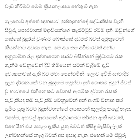
වැඩි කිරීමට මෙම ක්‍රියාකලාපය හේතු වී ඇත.
ගලගොඩ අත්තේ ඥානසාර, ඉත්තෑකන්දේ සද්ධාතිස්ස වැනි
සිවුරු පොරවාගත් මදාවියන්ගේ කැරැට්ටුව රටම දනී. ඔවුන්ගේ
හක්කේ බුදුරැස් වුණාට බොක්කේ දඩමස් බවත් අමුතුවෙන්
කියන්නට අවශ්‍ය නැත. මේ අය තම අවිචාරවත් අන්ධ
අනුගාමික රැළ දක්කාගෙන පාරට බසින්නේ බුද්ධාගම රැක
ගැනීම වෙනුවෙන් දිවි හිමියෙන් සටන් වැදීමේ දැඩි
අවශ්‍යතාවක් ඇති බව මවා පෙන්වමිනි. ලොව අවිහිංසාවාදීම
දුලභ දර්ශනයක් වන බුදුදහම හඳුන්වා දුන් ගෞතම බුදුන් ජීවත්
වූ භාරතයේ එකිනෙකට වෙනස් ආගමික දර්ශන රැසක්
පැවැතියද තම පැවැත්ම වෙනුවෙන් අන් ආගම් විනාශ කර
දැමිය යුතු බවට බුදුන්වහන්සේ දායකයන් කුලප්පු කළේ නැත.
එසේම, අහවල් ආගමෙන් බුද්ධාගමට තර්ජන ඇති බවටත්,
එහෙයින් එය හෙළා දැකිය යුතු බවටත් කිසිදු මැසිවිල්ලක්
උන්වහන්සේ නැගූ බවක් අප අසාද නැත. එහෙත් මේ සිවුරු