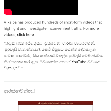
Vikalpa has produced hundreds of short-form videos that
highlight and investigate inconvenient truths. For more
videos,
click here
.
"කටුක සත්‍ය ඉස්මතුකර දැක්වෙන වාර්තා වැඩසටහන්,
පුරවැසි වෘතාන්තයන්, කෙටි චිත්‍රපට මෙන්ම දේශපාලන
සංවාද, සාකච්ඡා, සිය ගණනක් විකල්ප පුරවැසි වෙබ් අඩවිය
නිශ්පාදනය කර ඇත. පිවිසෙන්න අපගේ
YouTube
වීඩියෝ
චැනලයට."
ආරක්ෂාවන්න..!