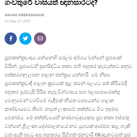
ගංවතුරේ වාසියත් ඥානසාරටද?
ASHAN WEERASINGHE
on
May 27, 2017
ප්‍රජාතන්ත්‍රවාදය යන්නෙහි සරලම අර්ථය වන්නේ ප්‍රජාවක්
විසින්, ප්‍රජාවෙහි සුභසිද්ධිය තකා, එහි බහුතර කැමැත්තට අනුව
පත්කරගනු ලබන පාලන තන්ත්‍රය යන්නයි. මේ නිසා,
ප්‍රජාතන්ත්‍රවාදී පාලන ක්‍රමයක් තුළ තමන් බලයට පත් කිරීමේදී
බහුතර පුරවැසි පිරිස තැබූ විශ්වාසය සහ බලාපොරොත්තු
වෙනුවෙන් වගවීමේ බැඳීමක් නියත වශයෙන්ම පාලක
කණ්ඩායමට තිබේ. නමුත් ලංකාවේ තත්ත්වය මීට ඉඳුරාම
වෙනස්ය. මේ තත්ත්වයෙහි කණගාටුදායකම ප්‍රවණතා ඉස්මතු
වන්නේ ශ්‍රී ලංකා දේශපාලනයේ නව යුගයක් ආරම්භ කළ හැකි
වනු ඇති බවට අප බහුතරය පිළිගත් ජනවාරි 08 (දැනටමත් පුස්