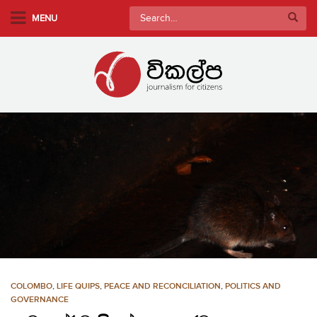
S
Search
MENU
k
for:
i
p
t
o
m
a
i
n
c
o
n
t
e
n
COLOMBO
,
LIFE QUIPS
,
PEACE AND RECONCILIATION
,
POLITICS AND
t
GOVERNANCE