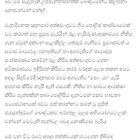
බව මේ සැදැහැති උප්පැන්නසහතික බෞද්ධයන්ට කල්පනා
නොවන්නේ මන්ද?
මෑත දිනෙක ඥානසාර අත්අඩංගුවට ගිය පොලිස් කණ්ඩායමක්
වට කරගත් ඔහු ප්‍රමුඛ මැරයින් රැළ හැසිරුණු ආකාරයම නීතිය
ගැන ඔවුන් දක්වන සැලකිල්ල තේරුම් ගැනීමට ප්‍රමාණවත් ය.
සමාජ මාධ්‍යවල ජනපතිගේ හා අගමැතිගේ ඡායාරූප
සංස්කරණය කරමින් පළ කිරීම අත්අඩංගුවට ගෙන
අධිකරණයට ඉදිරිපත් කිරීමට තරම් වරදක් ලෙස තකන අයට
අදාළ සිදුවීමේදී ඥානසාර රටේ අගමැතිට “පො…යා” යැයි
අපහාස කිරීම නෑසී ඇති සෙයකි. නීතිය හා සාමය ආරක්ෂා
කිරීම පැත්තකින් තබා පොලීසිය දැනටමත් එකම භාවනා
මධ්‍යස්ථානයක් බවට පත් කරන්නට සමත් වූ පූජිත්
ජයසුන්දරගේ බෞද්ධකම බරපතල ලෙස අභියෝගයට ලක්
වන්නේ මෙවැනි තැන්වල බවද නොකියාම බැරිය.
මේ වන විට රටේ අපදා තත්ත්වයක් හටගෙන තිබීමද