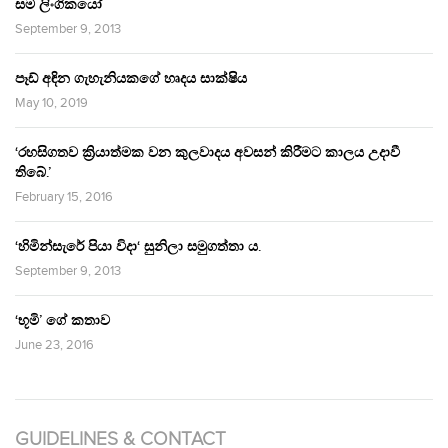
සම ලිංගිකයෝ
September 9, 2013
පෑඩ් අඳින ගැහැනියකගේ හෘදය සාක්ෂිය
May 10, 2019
‘රහසිගතව ක්‍රියාත්මක වන කුලවාදය අවසන් කිරීමට කාලය උදාවී
තිබේ.’
February 15, 2016
‘හිමින්සැරේ පියා විදා‘ සුනිලා සමුගත්තා ය.
September 9, 2013
‘භූමි’ ගේ කතාව
June 23, 2016
GUIDELINES & CONTACT