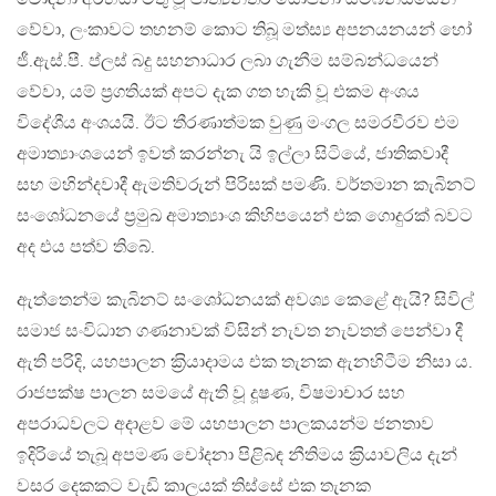
වේවා, ලංකාවට තහනම් කොට තිබූ මත්ස්‍ය අපනයනයන් හෝ
ජී.ඇස්.පී. ප්ලස් බදු සහනාධාර ලබා ගැනීම සම්බන්ධයෙන්
වේවා, යම් ප‍්‍රගතියක් අපට දැක ගත හැකි වූ එකම අංශය
විදේශීය අංශයයි. ඊට තීරණාත්මක වුණු මංගල සමරවීරව එම
අමාත්‍යාංශයෙන් ඉවත් කරන්නැ යි ඉල්ලා සිටියේ, ජාතිකවාදී
සහ මහින්දවාදී ඇමතිවරුන් පිරිසක් පමණි. වර්තමාන කැබිනට්
සංශෝධනයේ ප‍්‍රමුඛ අමාත්‍යාංශ කිහිපයෙන් එක ගොදුරක් බවට
අද එය පත්ව තිබේ.
ඇත්තෙන්ම කැබිනට් සංශෝධනයක් අවශ්‍ය කෙළේ ඇයි? සිවිල්
සමාජ සංවිධාන ගණනාවක් විසින් නැවත නැවතත් පෙන්වා දී
ඇති පරිදි, යහපාලන ක‍්‍රියාදාමය එක තැනක ඇනහිටීම නිසා ය.
රාජපක්ෂ පාලන සමයේ ඇති වූ දූෂණ, විෂමාචාර සහ
අපරාධවලට අදාළව මේ යහපාලන පාලකයන්ම ජනතාව
ඉදිරියේ තැබූ අපමණ චෝදනා පිළිබඳ නීතිමය ක‍්‍රියාවලිය දැන්
වසර දෙකකට වැඩි කාලයක් තිස්සේ එක තැනක