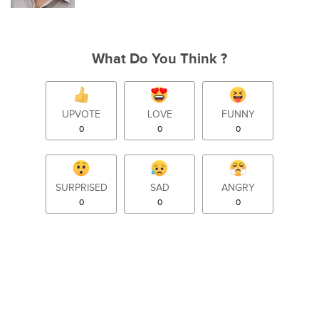
What Do You Think ?
UPVOTE
LOVE
FUNNY
0
0
0
SURPRISED
SAD
ANGRY
0
0
0