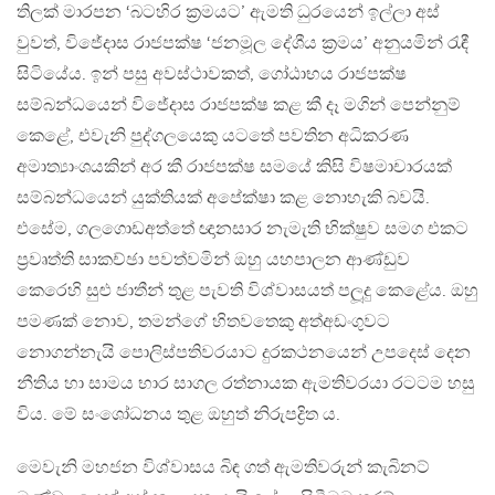
තිලක් මාරපන ‘බටහිර ක‍්‍රමයට’ ඇමති ධුරයෙන් ඉල්ලා අස්
වුවත්, විජේදාස රාජපක්ෂ ‘ජනමූල දේශීය ක‍්‍රමය’ අනුයමින් රැඳී
සිටියේය. ඉන් පසු අවස්ථාවකත්, ගෝඨාභය රාජපක්ෂ
සම්බන්ධයෙන් විජේදාස රාජපක්ෂ කළ කී දෑ මගින් පෙන්නුම්
කෙළේ, එවැනි පුද්ගලයෙකු යටතේ පවතින අධිකරණ
අමාත්‍යාංශයකින් අර කී රාජපක්ෂ සමයේ කිසි විෂමාචාරයක්
සම්බන්ධයෙන් යුක්තියක් අපේක්ෂා කළ නොහැකි බවයි.
එසේම, ගලගොඩඅත්තේ ඥානසාර නැමැති භික්ෂුව සමග එකට
ප‍්‍රවෘත්ති සාකච්ඡා පවත්වමින් ඔහු යහපාලන ආණ්ඩුව
කෙරෙහි සුළු ජාතීන් තුළ පැවති විශ්වාසයත් පලූදු කෙළේය. ඔහු
පමණක් නොව, තමන්ගේ හිතවතෙකු අත්අඩංගුවට
නොගන්නැයි පොලිස්පතිවරයාට දුරකථනයෙන් උපදෙස් දෙන
නීතිය හා සාමය භාර සාගල රත්නායක ඇමතිවරයා රටටම හසු
විය. මේ සංශෝධනය තුළ ඔහුත් නිරුපද්‍රිත ය.
මෙවැනි මහජන විශ්වාසය බිඳ ගත් ඇමතිවරුන් කැබිනට්