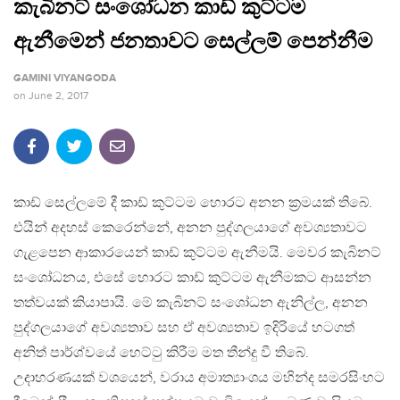
කැබිනට් සංශෝධන කාඩ් කුට්ටම
ඇනීමෙන් ජනතාවට සෙල්ලම් පෙන්නීම
GAMINI VIYANGODA
on
June 2, 2017
කාඩ් සෙල්ලමේ දී කාඩ් කුට්ටම හොරට අනන ක‍්‍රමයක් තිබේ.
එයින් අදහස් කෙරෙන්නේ, අනන පුද්ගලයාගේ අවශ්‍යතාවට
ගැළපෙන ආකාරයෙන් කාඩ් කුට්ටම ඇනීමයි. මෙවර කැබිනට්
සංශෝධනය, එසේ හොරට කාඩ් කුට්ටම ඇනීමකට ආසන්න
තත්වයක් කියාපායි. මේ කැබිනට් සංශෝධන ඇනිල්ල, අනන
පුද්ගලයාගේ අවශ්‍යතාව සහ ඒ අවශ්‍යතාව ඉදිරියේ හටගත්
අනිත් පාර්ශ්වයේ හෙට්ටු කිරීම මත තීන්දු වී තිබේ.
උදාහරණයක් වශයෙන්, වරාය අමාත්‍යාංශය මහින්ද සමරසිංහට