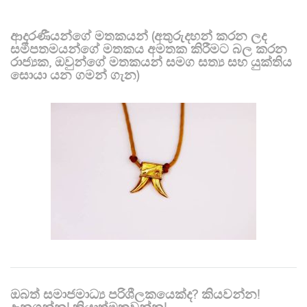
ආදරණීයන්ගේ මතකයන් (අතුරුදහන් කරන ලද
සමීපතමයන්ගේ මතකය අමතක කිරීමට බල කරන
රාජ්‍යක, ඔවුන්ගේ මතකයන් සමග සත්‍ය සහ යුක්තිය
සොයා යන ගමන් ගැන)
ඔබත් සමාජමාධ්‍ය පරිශීලකයෙක්ද? කියවන්න!