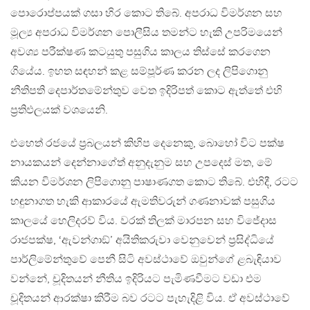
පොරොප්පයක් ගසා හිර කොට තිබේ. අපරාධ විමර්ශන සහ
මූල්‍ය අපරාධ විමර්ශන පොලීසිය තමන්ට හැකි උපරිමයෙන්
අවශ්‍ය පරීක්ෂණ කටයුතු පසුගිය කාලය තිස්සේ කරගෙන
ගියේය. ඉහත සඳහන් කළ සම්පූර්ණ කරන ලද ලිපිගොනු
නීතිපති දෙපාර්තමේන්තුව වෙත ඉදිරිපත් කොට ඇත්තේ එහි
ප‍්‍රතිඵලයක් වශයෙනි.
එහෙත් රජයේ ප‍්‍රබලයන් කිහිප දෙනෙකු, බොහෝ විට පක්ෂ
නායකයන් දෙන්නාගේත් අනුදැනුම සහ උපදෙස් මත, මේ
කියන විමර්ශන ලිපිගොනු පාෂාණගත කොට තිබේ. එහිදී, රටට
හඳුනාගත හැකි ආකාරයේ ඇමතිවරුන් ගණනාවක් පසුගිය
කාලයේ හෙලිදරව් විය. වරක් තිලක් මාරපන සහ විජේදාස
රාජපක්ෂ, ‘ඇවන්ගාඞ්’ අයිතිකරුවා වෙනුවෙන් ප‍්‍රසිද්ධියේ
පාර්ලිමේන්තුවේ පෙනී සිටි අවස්ථාවේ ඔවුන්ගේ ළබැඳියාව
වන්නේ, චූදිතයන් නීතිය ඉදිරියට පැමිණවීමට වඩා එම
චූදිතයන් ආරක්ෂා කිරීම බව රටට පැහැදිළි විය. ඒ අවස්ථාවේ