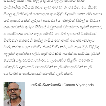
මණ්ඩලයෙන් අස් කළ යුතු යැයි ඉල්ලා සිටීමට තරම්
සංස්කෘතික හයියක් තවම ලංකාවේ නැත. එසේම, මේ කියන
සියලූ ඇමතිවරුන් යහපාලන ආණ්ඩුව බලයට ගෙන ඒම සඳහා
යම් ආකාරයකින් උරදුන් අයවළුන් ය. එබැවින් සිවිල් සංවිධාන
ගණනාවක්ම ඉල්ලා සිටියේ ඔවුන්ගේ වර්තමාන ඇමති තනතුරු
සංශෝධනය කරන ලෙස පමණි. හෙවත් ඉහත කී විෂමාචාර
විමර්ශන කෙරෙහි ඇඟිලි ගැසිය නොහැකි අමාත්‍යාංශවලට
මාරු කරන ලෙස පමණි. එසේ විණි නම්, මේ ආණ්ඩුව පිළිබඳ
අලූතින් අපේක්ෂා දල්වා ගැනීමට (එම අපේක්ෂා සාර්ථක වුවත්
නැතත්) යළි අවස්ථාවක් රටට ලැබෙන්ට තිබුණි. එහෙත් ඒ
වෙනුවට දැන් අපට එලොවටත් නැති මෙලොවටත් නැති
ගන්ධබ්බ සංශෝධනයක් පමණක් ලැබී තිබේ.
ගාමිණී වියන්ගොඩ
| Gamini Viyangoda