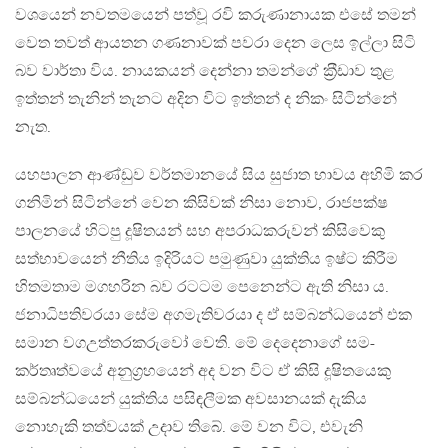
වශයෙන් නවතමයෙන් පත්වූ රවි කරුණානායක එසේ තමන්
වෙත තවත් ආයතන ගණනාවක් පවරා දෙන ලෙස ඉල්ලා සිටි
බව වාර්තා විය. නායකයන් දෙන්නා තමන්ගේ ක‍්‍රීඩාව තුළ
ඉත්තන් තැනින් තැනට අදින විට ඉත්තන් ද නිකං සිටින්නේ
නැත.
යහපාලන ආණ්ඩුව වර්තමානයේ සිය සුජාත භාවය අහිමි කර
ගනිමින් සිටින්නේ වෙන කිසිවක් නිසා නොව, රාජපක්ෂ
පාලනයේ හිටපු දූෂිතයන් සහ අපරාධකරුවන් කිසිවෙකු
සත්භාවයෙන් නීතිය ඉදිරියට පමුණුවා යුක්තිය ඉෂ්ට කිරීම
හිතමතාම මගහරින බව රටටම පෙනෙන්ට ඇති නිසා ය.
ජනාධිපතිවරයා සේම අගමැතිවරයා ද ඒ සම්බන්ධයෙන් එක
සමාන වගඋත්තරකරුවෝ වෙති. මේ දෙදෙනාගේ සම-
කර්තෘත්වයේ අනුග‍්‍රහයෙන් අද වන විට ඒ කිසි දූෂිතයෙකු
සම්බන්ධයෙන් යුක්තිය පසිඳලීමක අවසානයක් දැකිය
නොහැකි තත්වයක් උදාව තිබේ. මේ වන විට, එවැනි