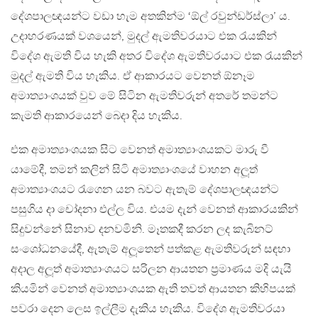
දේශපාලඥයන්ට වඩා හැම අතකින්ම ‘ඕල් රවුන්ඩර්ස්ලා’ ය.
උදාහරණයක් වශයෙන්, මුදල් ඇමතිවරයාට එක රැයකින්
විදේශ ඇමති විය හැකි අතර විදේශ ඇමතිවරයාට එක රැයකින්
මුදල් ඇමති විය හැකිය. ඒ ආකාරයට වෙනත් ඕනෑම
අමාත්‍යාංශයක් වුව මේ සිටින ඇමතිවරුන් අතරේ තමන්ට
කැමති ආකාරයෙන් බෙදා දිය හැකිය.
එක අමාත්‍යාංශයක සිට වෙනත් අමාත්‍යාංශයකට මාරු වී
යාමේදී, තමන් කලින් සිටි අමාත්‍යාංශයේ වාහන අලූත්
අමාත්‍යාංශයට රැගෙන යන බවට ඇතැම් දේශපාලඥයන්ට
පසුගිය දා චෝදනා එල්ල විය. එයම දැන් වෙනත් ආකාරයකින්
සිදුවන්නේ සිනාව දනවමිනි. මෑතකදී කරන ලද කැබිනට්
සංශෝධනයේදී, ඇතැම් අලූතෙන් පත්කළ ඇමතිවරුන් සඳහා
අදාල අලූත් අමාත්‍යාංශයට සරිලන ආයතන ප‍්‍රමාණය මදි යැයි
කියමින් වෙනත් අමාත්‍යාංශයක ඇති තවත් ආයතන කිහිපයක්
පවරා දෙන ලෙස ඉල්ලීම දැකිය හැකිය. විදේශ ඇමතිවරයා