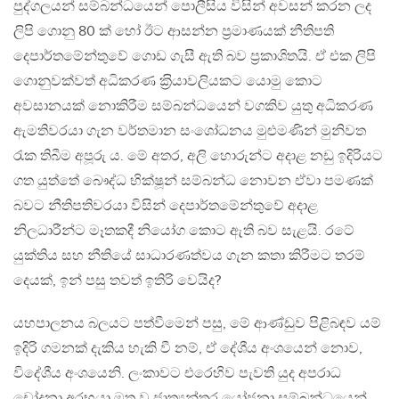
පුද්ගලයන් සම්බන්ධයෙන් පොලීසිය විසින් අවසන් කරන ලද
ලිපි ගොනු 80 ක් හෝ ඊට ආසන්න ප‍්‍රමාණයක් නීතිපති
දෙපාර්තමේන්තුවේ ගොඩ ගැසී ඇති බව ප‍්‍රකාශිතයි. ඒ එක ලිපි
ගොනුවක්වත් අධිකරණ ක‍්‍රියාවලියකට යොමු කොට
අවසානයක් නොකිරීම සම්බන්ධයෙන් වගකිව යුතු අධිකරණ
ඇමතිවරයා ගැන වර්තමාන සංශෝධනය මුළුමණින් මුනිවත
රැක තිබීම අපූරු ය. මේ අතර, අලි හොරුන්ට අදාළ නඩු ඉදිරියට
ගත යුත්තේ බෞද්ධ භික්ෂූන් සම්බන්ධ නොවන ඒවා පමණක්
බවට නීතිපතිවරයා විසින් දෙපාර්තමේන්තුවේ අදාළ
නිලධාරීන්ට මෑතකදී නියෝග කොට ඇති බව සැළයි. රටේ
යුක්තිය සහ නීතියේ සාධාරණත්වය ගැන කතා කිරීමට තරම්
දෙයක්, ඉන් පසු තවත් ඉතිරි වෙයිද?
යහපාලනය බලයට පත්වීමෙන් පසු, මේ ආණ්ඩුව පිළිබඳව යම්
ඉදිරි ගමනක් දැකිය හැකි වී නම්, ඒ දේශීය අංශයෙන් නොව,
විදේශීය අංශයෙනි. ලංකාවට එරෙහිව පැවති යුද අපරාධ
චෝදනා අරභයා මතු වූ ජාත්‍යන්තර යෝජනා සම්බන්ධයෙන්