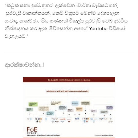
"කටුක සත්‍ය ඉස්මතුකර දැක්වෙන වාර්තා වැඩසටහන්,
පුරවැසි වෘතාන්තයන්, කෙටි චිත්‍රපට මෙන්ම දේශපාලන
සංවාද, සාකච්ඡා, සිය ගණනක් විකල්ප පුරවැසි වෙබ් අඩවිය
නිශ්පාදනය කර ඇත. පිවිසෙන්න අපගේ
YouTube
වීඩියෝ
චැනලයට."
ආරක්ෂාවන්න..!