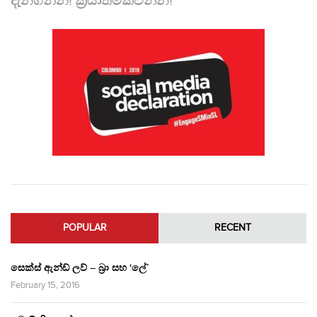
දැනගන්න! ක්‍රියාත්මකවන්න!
POPULAR
RECENT
සෙක්ස් ඇන්ඩ් ලව් – බ්‍රා සහ ‘ලේ’
February 15, 2016