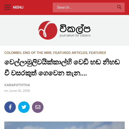
S
Search
MENU
k
for:
i
p
t
o
m
COLOMBO
,
END OF THE WAR
,
FEATURED ARTICLES
,
FEATURES
a
i
වෙල්ලාමුලිවයික්කාල්හි වෙඩි හඬ නිහඬ
n
වී වසරකුත් ගෙවෙන තැන….
c
o
KARAPOTHTHA
n
on
June 10, 2010
t
e
n
t