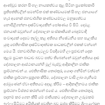
ආණ්ඩුව කරන සිංහල නායකත්වය තුළ සිටින ප්‍රකෝපකාරී
ප්‍රතිපත්තිවලින් සමන්විත එක් කණ්ඩායමක් සිංහල ජනයාගේ
හැර අනෙක් ජනවාර්ගික කණ්ඩායම්වල මනුෂ්‍යත්වය
නොපිළිගන්නා දෘෂ්ටිවාදයකින් පෝෂණය වී සිටී. දෙමළ
ජනයාත් ඔවුන්ගේ දේශපාලන සංස්කෘතියත් බෙදුම්වාදී
සංවාදයක් දෙසට තල්ලු කළ අතිශය නිෂේධනීය සහ සැලකිය
යුතු ඓතිහාසික දෘෂ්ටිවාදාත්මක සාධකවලින් එකක් වන්නේ
මෙය යි. ජනවාර්ගික ගැටලුව විසඳීමෙහි ලා ප්‍රජාවන් දෙක
තුළම ප්‍රධාන බාධාව බවට පත්ව තිබෙන්නේ ඔවුන් අතිශය දෘඪ
දේශපාලන ආස්ථානයන්හි මුල් බැස්වූ ආදිකාලීන ජාතික
ප්‍රාර්ථනාවන් ය. ඓතිහාසික තොරතුරු යොදා ගනිමින් වත්මන්
ජාතික ප්‍රාර්ථනා සූත්‍රගත කිරීම, දේශපාලන වාසි ලබා ගැනීමේ
අරමුණෙන් ඒවා අතීතයට අදාළ කිරීම – ආදිකාලීනමය ජාතික
ප්‍රාර්ථනා විස්තර කරන්නේ එසේ ය. ඓතිහාසික තොරතුරු
පදනම් කර ගෙන කිසි යම් ජාතියකට දේශපාලන උරුමකම්
ඉල්ලා සිටීමට අයිතියක් පවතින බව ඔප්පු කිරීමට ශිලා ලේඛන