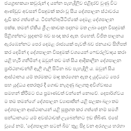
ජයග්‍රාහකයා කවුරුන් ද යන්න පැහැදිලිව එළිදරව් වුණු විට
ආණ්ඩුව අවසන් විසඳුමක් කරා වූ සිය දේශපාලන ස්ථාවරය
දැඩි කර ගත්තේ ය. ටීඑන්ඒ/අයිටීඒකේ දෙමළ දේශපාලන
පක්ෂ, තමන් ඒකීය ශ්‍රී ලංකාවක පදනම මත ලබා දෙන විසඳුමක්
පිළිගන්නට සූදානම් බව සංඥා කර ඇත. එහෙත්, විජිත පාලනය
ඇරඹෙන්නට පෙර දෙමළ රාජ්‍යයක් පැවති බව ජනයාට සිහිපත්
කර දෙමින් ද දේශපාලන විසඳුමක් වශයෙන් ෆෙඩරල්වාදය කරා
යළි හැරී ගනිමින් ද ඔවුන් තව මත් සිය ආදිකාලීන දේශපාලන
ප්‍රාර්ථනාවන්හි ඇලී ගැලී සිටින බව පැහැදිලි ය. ඔවුන් සිය
ආස්ථානය යම් තරමකට මෘදු කරගෙන ඇත ද යුද්ධයට පෙර
සහ යුද්ධය අතරතුර දී ගොඩ නැගුණු බලගතු අවිශ්වාසය
සමහන් කිරීමට එය ප්‍රමාණවත් වන්නේ නොවේ. දෙපාර්ශ්වය
ම තම තමන්ගේ දේශපාලන ව්‍යාපෘතීන් යළි සලකා බලා තම
දේශපාලන ආස්ථානයන් යළි සූත්‍රගත කර ගත්තේ නම් සමගි
සන්ධානයට යම් අවස්ථාවක් ලැබෙන්නට ඉඩ තිබිණ. එසේ
වූයේ නම්, ‛දේශපාලන සටන් බිම’ තුළ සිදු වන අරගලය හරහා