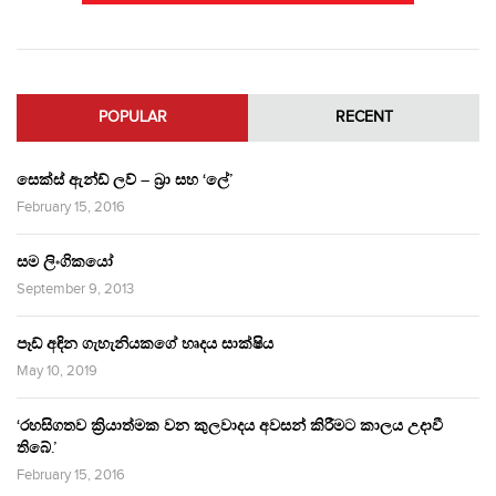
POPULAR
RECENT
සෙක්ස් ඇන්ඩ් ලව් – බ්‍රා සහ ‘ලේ’
February 15, 2016
සම ලිංගිකයෝ
September 9, 2013
පෑඩ් අඳින ගැහැනියකගේ හෘදය සාක්ෂිය
May 10, 2019
‘රහසිගතව ක්‍රියාත්මක වන කුලවාදය අවසන් කිරීමට කාලය උදාවී
තිබේ.’
February 15, 2016