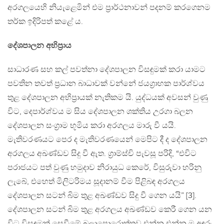
අරගලයෙහි නියැළෙමින් එම ප්‍රාර්ථනාවන් පදනම් කරගෙනම
තර්ක ඉදිරිපත් කළේ ය.
දේශපාලන අභිප්‍රාය
සාධාරණ සහ කල් පවත්නා දේශපාලන විසඳුමක් කරා යාමට
පවතින තවත් ප්‍රධාන බාධාවක් වන්නේ ජයග්‍රාහක පාර්ශ්වය
තුළ දේශපාලන අභිප්‍රායක් නැතිකම යි. යුද්ධයක් අවසන් වුණු
විට, දෙපාර්ශ්වය ම සිය දේශපාලන ශක්තිය උරගා බලන
දේශපාලන සංග්‍රාම භූමිය කරා අරගලය මාරු වී යයි.
මැතිවරණයට පෙර ද මැතිවරණයෙන් මෙපිට දී ද දේශපාලන
අරගලය අඛණ්ඩව සිදු වී ඇත. ග්‍රාම්ස්චි පැවසූ පරිදි, “එවිට
පරාජයට පත් වුණු හමුදාව නිරායුධ කෙරේ, විසුරුවා හරිනු
ලැබේ, එහෙත් මිලිටරිමය සූදානම් වීම පිළිබඳ අරගලය
දේශපාලන සටන් බිම තුළ අඛණ්ඩව සිදු වී ගෙන යයි” [3].
දේශපාලන සටන් බිම තුළ අරගලය අඛණ්ඩව කෙරී ගෙන යන
විට විසඳුමක් සෙවීමේ බලාපොරොත්තුව එන්න එන්න ම අඳුරු