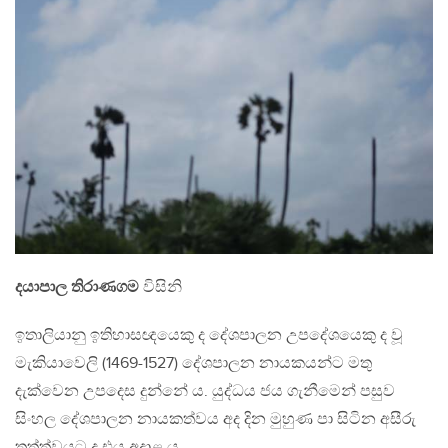
දයාපාල තිරාණගම
විසිනි
ඉතාලියානු ඉතිහාසඥයෙකු ද දේශපාලන උපදේශයෙකු ද වූ
මැකියාවෙලි (1469-1527) දේශපාලන නායකයන්ට මතු
දැක්වෙන උපදෙස දුන්නේ ය. යුද්ධය ජය ගැනීමෙන් පසුව
සිංහල දේශපාලන නායකත්වය අද දින මුහුණ පා සිටින අසීරු
තත්ත්වයට ද එය අදාළ ය.