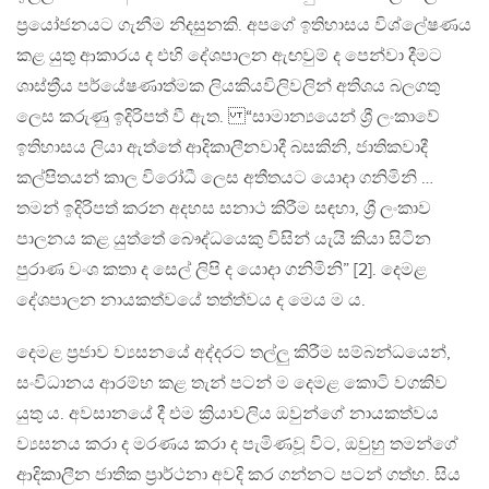
ප්‍රයෝජනයට ගැනීම නිදසුනකි. අපගේ ඉතිහාසය විශ්ලේෂණය
කළ යුතු ආකාරය ද එහි දේශපාලන ඇඟවුම් ද පෙන්වා දීමට
ශාස්ත්‍රීය පර්යේෂණාත්මක ලියකියවිලිවලින් අතිශය බලගතු
ලෙස කරුණු ඉදිරිපත් වී ඇත. “සාමාන්‍යයෙන් ශ්‍රී ලංකාවේ
ඉතිහාසය ලියා ඇත්තේ ආදිකාලීනවාදී බසකිනි, ජාතිකවාදී
කල්පිතයන් කාල විරෝධී ලෙස අතීතයට යොදා ගනිමිනි …
තමන් ඉදිරිපත් කරන අදහස සනාථ කිරීම සඳහා, ශ්‍රී ලංකාව
පාලනය කළ යුත්තේ බෞද්ධයෙකු විසින් යැයි කියා සිටින
පුරාණ වංශ කතා ද සෙල් ලිපි ද යොදා ගනිමිනි” [2]. දෙමළ
දේශපාලන නායකත්වයේ තත්ත්වය ද මෙය ම ය.
දෙමළ ප්‍රජාව ව්‍යසනයේ අද්දරට තල්ලු කිරීම සම්බන්ධයෙන්,
සංවිධානය ආරම්භ කළ තැන් පටන් ම දෙමළ කොටි වගකිව
යුතු ය. අවසානයේ දී එම ක්‍රියාවලිය ඔවුන්ගේ නායකත්වය
ව්‍යසනය කරා ද මරණය කරා ද පැමිණවූ විට, ඔවුහු තමන්ගේ
ආදිකාලීන ජාතික ප්‍රාර්ථනා අවදි කර ගන්නට පටන් ගත්හ. සිය