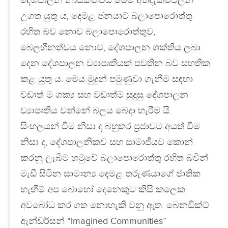
දේශපාලන නායකත්වය මෙම අත්දැකීම්වලින්
උගත යුතු ය, දෙමළ ජනයාට බලාපොරොත්තු
රහිත බව නොව බලාපොරොත්තුව,
බෙලහීනත්වය නොව, දේශපාලන ශක්තිය ලබා
දෙන දේශපාලන ව්‍යාපෘතියක් පවතින බව සහතික
කළ යුතු ය. මෙය මුදුන් පමුණුවා ගැනීම සඳහා
වඩාත් ම ශක්‍ය සහ වඩාත්ම සුදුසු දේශපාලන
ව්‍යාපෘතිය වන්නේ බලය බෙදා හැරීම යි.
සිංහලයන් වීම නිසා ද බහුතර ප්‍රජාවට අයත් වීම
නිසා ද, දේශපාලනිකව සහ සාමාජීයව කොන්
කරනු ලැබීම හමුවේ බලාපොරොත්තු රහිත බවින්
මැඩී සිටින සාමාන්‍ය දෙමළ තරුණයාගේ ජාතික
හැඟීම් අප බොහෝ දෙනෙකුට කිසි කලෙක
අවබෝධ කර ගත නොහැකි වනු ඇත. බෙනඩික්ට්
ඇන්ඩර්සන් “Imagined Communities”