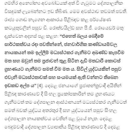
ගම්භිර අන්‍යෝන්‍ය අවබෝධයක් අත් වී ගැටුමට දේශපාලනික
විසඳුමක් ලැබෙන්නට ඉඩ තිබිණ. මෙම අවස්ථාව තවමත් පවතී.
රාජ්‍ය ගොඩ නැගෙන ආකාරය පිළිබඳව කළ පර්යේෂණ
කටයුතුවලින් පසුව ඩී. රොත්චයිල්ඩ් සහ පී.ජී. රොයෙඩර් මතු
දැක්වෙන අදහස් පළ කළහ:
“එහෙත් බලය බෙදීමේ
සාර්ථකත්වය රඳා පවතින්නේ, ජනවාර්ගික කණ්ඩායම්වල
නායකයන් තම ඉල්ලීම් මධ්‍යස්ථකර ගැනීමට අඛණ්ඩ කැපවීම
මත සහ ඔවුන් තම ප්‍රජාවන් තුළ සිටින දැඩි මතධාරී කොටස්
ග්‍රහණයට ගැනීමට සමත් වීම මත ය. සිවිල් යුද්ධයකින් පසුව
එවැනි මධ්‍යස්ථතාවක් සහ සංයමයක් ඇති වන්නට තිබෙන
ඉඩකඩ අල්ප ය”
[4]. දෙමළ ජනයාගේ ප්‍රජාතන්ත්‍රවාදී අයිතීන්
පිළිබඳ කාරණාවේ දී සිංහල ප්‍රකෝපකාරීන් තම ග්‍රහණයට
ගැනීමටත් තම දේශපාලන ආස්ථානයන් මධ්‍යස්ථකර ගැනීමටත්
සමත් බවක් යුද්ධය අතරතුර දී සහ යුද්ධයෙන් පසුව සිංහල
දේශපාලන නායකත්වය වෙතින් පළ වූයේ නැත. දෙමළ
බෙදුම්වාදී දේශපාලන ව්‍යාපෘතිය පිළිබඳ කාරණාවේ දී දෙමළ