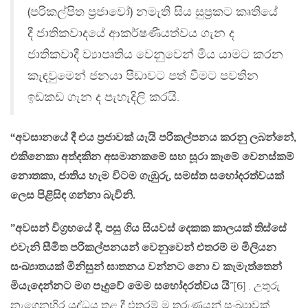
(පරිකල්පිත ප්‍රජාවෝ) නමැති සිය සුප්‍රකට කෘතියේ
දී ජාතිකවාදයේ ආකර්ෂණීයත්වය ගැන ද
ජාතිකවාදී ව්‍යාපෘතිය වෙනුවෙන් මිය යාමට කරන
කැඳවුමෙන් ජනයා පීඩාවට පත් වීමට පවතින
ඉඩකඩ ගැන ද පැහැදිලි කරයි.
“අවසානයේ දී එය ප්‍රජාවක් යැයි පරිකල්පනය කරනු ලබන්නේ,
එකිනෙකා අත්දකින අසමානකමේ සහ සූරා කෑමේ වෙනස්කම්
නොතකා, ජාතිය හැම විටම ගැඹුරු, සමස්ත සහෝදරත්වයක්
ලෙස පිළිසිඳ ගන්නා බැවිනි.
”අවසන් විග්‍රහයේ දී, පසු ගිය සියවස් දෙකක කාලයක් තිස්සේ
එවැනි සීමිත පරිකල්පනයන් වෙනුවෙන් එතරම් ම මිලියන
සංඛ්‍යාතයක් මිනිසුන් ඝාතනය වන්නට නො ව කැමැත්තෙන්
මියැදෙන්නට මග පෑදුවේ මෙම සහෝදරත්වය යි
”[6] . උතුරු
නැගෙනහිර යුද්ධය තුළ දී එතරම් ම තරුණයන් සංඛ්‍යාවක්