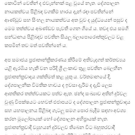
කොටින් වෙතින් ද එවැන්නක් පළ වූයේ නැත. දේශපාලන
නායකත්වය පිළිබඳ වගකීම් භාරය දැන් රඳා පවතින්නේ
ආණ්ඩුව සහ සිංහල නායකත්වය අත වුව ද යුද්ධයෙන් පසුව ද
මෙම තත්ත්වය අඛණ්ඩව පැවතී ගෙන ගියේ ය. තවද එය සමගි
සන්ධානය පිළිබඳව පවතින සියලු බලාපොරොත්තුවලට වළ
කපමින් තව මත් පවතින්නේ ය.
අප සමාජය ප්‍රජාතාන්ත්‍රීකරණය කිරීමේ අතිවැදගත් කර්තව්‍යය
යළි ඇරඹිය හැකි වන පරිදි ශ්‍රී ලංකාව තුළ පවතින බෙලහීන
ප්‍රජාතන්ත්‍රවාදය ශක්තිමත් කළ යුතු ය. වර්තමානයේ දී,
දේශපාලනික විමතික භාවය ද ඉවසා දැරීම ද දැඩි ලෙස
ආතතිකර තත්ත්වයකට පත්ව ඇත. ඡන්ද සංඛ්‍යාව අතින් දුර්වල
වුණු විපක්ෂයට හෙවත් එජාපයට ද දේශපාලන ප්‍රජාතන්ත්‍රවාදය
සහ යහපාලනය පිළිබඳ ගැටලු සමග පොර බැදීම සඳහා අවශ්‍ය
කරන මූලෝපායක් හෝ දේශපාලන අභිප්‍රායක් නැත.
ප්‍රජාතන්ත්‍රවාදී ව්‍යුහයන් දුර්වලව තිබෙන විට බහුතරවාදී