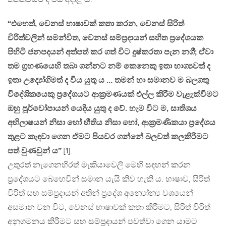
“එහෙත්, වෙනස් භාෂාවක් කතා කරන, වෙනස් සිරිත්
විරිත්වලින් සමන්විත, වෙනස් සම්ප්‍රදායන් සහිත ප්‍රදේශයක
පිහිටි ජනපදයන් අත්පත් කර ගත් විට දුෂ්කරතා පැන නගී; ඒවා
තම ග්‍රහණයෙහි තබා ගන්නට නම් කෙනෙකු ඉතා භාග්‍යවත් ද
ඉතා උද්‍යෝගිමත් ද විය යුතු ය … තමන් හා සමානව ම බලගතු
විදේශිකයෙකු ප්‍රදේශයට ආක්‍රමණයක් එල්ල කිරීම වැළැක්වීමට
ඔහු පූර්වෝපායන් යෙදිය යුතු ද වේ. හැම විට ම, සාතිශය
අභිලාෂයන් නිසා හෝ භීතිය නිසා හෝ, ආක්‍රමණිකයා ප්‍රදේශය
තුළට කැඳවා ගෙන ඒමට පියවර ගන්නේ බලවත් කලකිරීමට
පත් වුණවුන් ය”
[1].
උතුරත් නැගෙනහිරත් මැකියාවෙලි මෙහි සඳහන් කරන
ප්‍රදේශයට බෙහෙවින් සමාන යැයි කිව හැකි ය. භාෂාව, සිරිත්
විරිත් සහ සම්ප්‍රදායන් අතින් ප්‍රදේශ අන්‍යෝන්‍ය වශයෙන්
අසමාන වන විට, වෙනස් භාෂාවක් කතා කිරීමට, සිරිත් විරිත්
අනුගමනය කිරීමට සහ සම්ප්‍රදායන් පවත්වා ගෙන යාමට