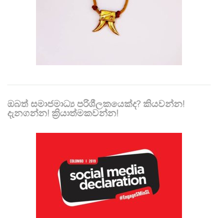
ඔබත් සමාජමාධ්‍ය පරිශීලකයෙක්ද? කියවන්න!
දැනගන්න! ක්‍රියාත්මකවන්න!