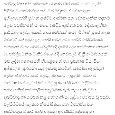
සාම්ප්‍රදායික නිජ භූමියෙහි වෙනම රාජ්‍යයක් ගොඩ නැගීම
පිළිබඳ මනෝ රාජ්‍යය තව මත් ඔවුන්ගේ දේශපාලන
අභිලාෂයන්හි ප්‍රධාන දෘෂ්ටිවාදාත්මක සහ දේශපාලනික පදනම
ලෙස පවතින්නේ ය. මෙම දෘෂ්ටිවාදාත්මක සහ දේශපාලනික
ප්‍රාර්ථනා දෙමළ කොටි නායකත්වයත් සමග මිහිදන් වූයේ නැත.
ටීඑන්ඒ යත් පසුව ඉලංකෙයි තමිල් අරසු කච්චි (අයිටීඒකේ)
පක්ෂයත් විගස මෙම බෙදුම්වාදී දෘෂ්ටිවාදය කරපින්නා ගත්තේ
ය. පාර්ලිමේන්තු මැතිවරණයේ දී ෆෙඩරල්වාදී ක්‍රියා මාර්ගයක්
මත උද්ඝෝෂණයෙහි නියැළීමෙන් එය ප්‍රත්‍යක්ෂ විය. සිය
ආදිකාලීන ප්‍රාර්ථනා යළි ඉස්මතු කරමින්, යුරෝපා බලවතුන්
පැමිණෙන්නට පෙර දෙමළ ජනයාට උතුරෙහි වෙන ම
රාජධානියක් පැවති බව ද ඔවුහු කියා සිටියහ. මිලිටරිමය
පරාජයකින් තාවකාලික පසුබෑමක් ඇති කළ හැකි වුව ද
දෘෂ්ටිවාදයක් යටපත් කළ නොහැකි ය. යුද්ධය පරාජය වූ පසුව,
එල්ටීටීඊයේ බලකාර නියෝජිතයා වන ටීඑන්ඒය එම
දෘෂ්ටිවාදය ම කර පින්නා ගෙන අඛණ්ඩව දේශපාලන