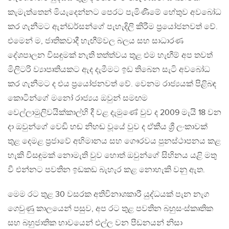
කැමැත්තෙන් මියැදෙන්නට පෙරට පැමිණීමේ හේතුව අවබෝධ
කර ගැනීමට ඇන්ඩර්සන්ගේ පැහැදිලි කිරීම ප්‍රයෝජනවත් වේ.
එමෙන් ම, ජාතිකවාදී හැඟීම්වල බලය සහ සාධාරණ
දේශපාලන විසඳුමක් නැති තත්ත්වය තුළ එම හැඟීම් අප තවත්
මිලිටරි ව්‍යාපෘතියකට ඇද දැමීමට ඉඩ තිබෙන සැටි අවබෝධ
කර ගැනීමට ද එය ප්‍රයෝජනවත් වේ. වෙනම රාජ්‍යයක් පිළිබඳ
කොටින්ගේ මනෝ රාජ්‍යය ඔවුන් සමඟම
වෙල්ලාමුලිවයික්කාල්හි දී වළ දැමුණේ වුව ද 2009 මැයි 18 වන
දා ඔවුන්ගේ වෙඩි හඬ නිහඬ වූයේ වුව ද ඒකීය ශ්‍රී ලංකාවක්
තුළ දෙමළ ප්‍රජාවේ අභිමානය සහ ගෞරවය පුනස්ථාපනය කළ
හැකි විසඳුමක් නොමැති වුව හොත් ඔවුන්ගේ සිහිනය යළි මතු
වී එන්නට පවතින ඉඩකඩ බැහැර කළ නොහැකි වනු ඇත.
මෙම රට තුළ 30 වසරක අතිවිනාශකාරී යුද්ධයක් පැන නැග
ගෙවුණු කාලයෙන් පසුව, අප රට තුළ පවතින බහුසංස්කෘතික
සහ බහුජාතික භාවයෙන් එල්ල වන පීඩනයන් නිසා