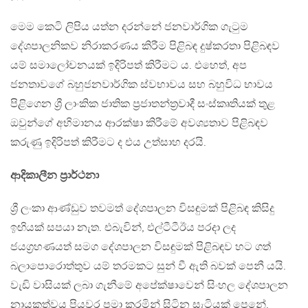
මෙම කෙටි ලිපිය යත්න දරන්නේ ජනවාර්ගික ගැටුම
දේශපාලනිකව නිරාකරණය කිරීම පිළිබඳ දුෂ්කරතා පිළිබඳව
යම් සමාලෝචනයක් ඉදිරිපත් කිරීමට ය. එහෙත්, අප
ජනතාවගේ බහුජනවාර්ගික ස්වභාවය සහ බහුවිධ භාවය
පිළිගෙන ශ්‍රී ලාංකික ජාතික ප්‍රජාතන්ත්‍රවාදී සංස්කෘතියක් තුළ
ඔවුන්ගේ අභිමානය ආරක්ෂා කිරීමේ අවශ්‍යතාව පිළිබඳව
කරුණු ඉදිරිපත් කිරීමට ද එය උත්සාහ දරයි.
ආදිකාලීන ප්‍රාර්ථනා
ශ්‍රී ලංකා ආණ්ඩුව තවමත් දේශපාලන විසඳුමක් පිළිබඳ කිසිදු
ඉඟියක් සපයා නැත. එබැවින්, එල්ටීටීඊය පරදා ලද
ජයග්‍රහණයත් සමග දේශපාලන විසඳුමක් පිළිබඳව හට ගත්
බලාපොරොත්තුව යම් තරමකට සුන් වී ඇති බවක් පෙනී යයි.
වැඩි වාසියක් ලබා ගැනීමේ අපේක්ෂාවෙන් සිංහල දේශපාලන
නායකත්වය පියවර පමා කරමින් සිටින සැටියක් පෙනේ.