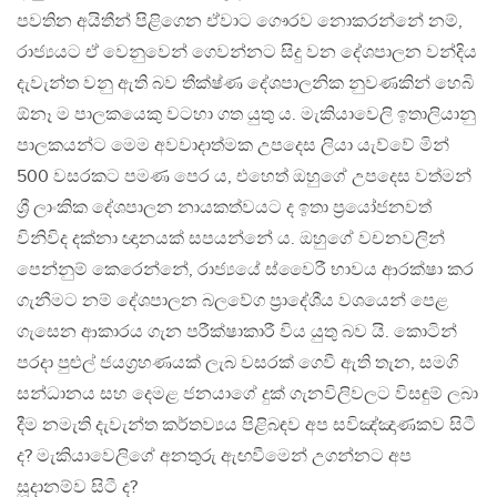
පවතින අයිතීන් පිළිගෙන ඒවාට ගෞරව නොකරන්නේ නම්,
රාජ්‍යයට ඒ වෙනුවෙන් ගෙවන්නට සිදු වන දේශපාලන වන්දිය
දැවැන්ත වනු ඇති බව තීක්ෂ්ණ දේශපාලනික නුවණකින් හෙබි
ඕනෑ ම පාලකයෙකු වටහා ගත යුතු ය. මැකියාවෙලි ඉතාලියානු
පාලකයන්ට මෙම අවවාදාත්මක උපදෙස ලියා යැව්වේ මින්
500 වසරකට පමණ පෙර ය, එහෙත් ඔහුගේ උපදෙස වත්මන්
ශ්‍රී ලාංකික දේශපාලන නායකත්වයට ද ඉතා ප්‍රයෝජනවත්
විනිවිද දක්නා ඥානයක් සපයන්නේ ය. ඔහුගේ වචනවලින්
පෙන්නුම් කෙරෙන්නේ, රාජ්‍යයේ ස්වෛරී භාවය ආරක්ෂා කර
ගැනීමට නම් දේශපාලන බලවේග ප්‍රාදේශීය වශයෙන් පෙළ
ගැසෙන ආකාරය ගැන පරීක්ෂාකාරී විය යුතු බව යි. කොටින්
පරදා පුළුල් ජයග්‍රහණයක් ලැබ වසරක් ගෙවී ඇති තැන, සමගි
සන්ධානය සහ දෙමළ ජනයාගේ දුක් ගැනවිලිවලට විසඳුම් ලබා
දීම නමැති දැවැන්ත කර්තව්‍යය පිළිබඳව අප සවිඤ්ඤාණකව සිටී
ද? මැකියාවෙලිගේ අනතුරු ඇඟවීමෙන් උගන්නට අප
සූදානම්ව සිටී ද?