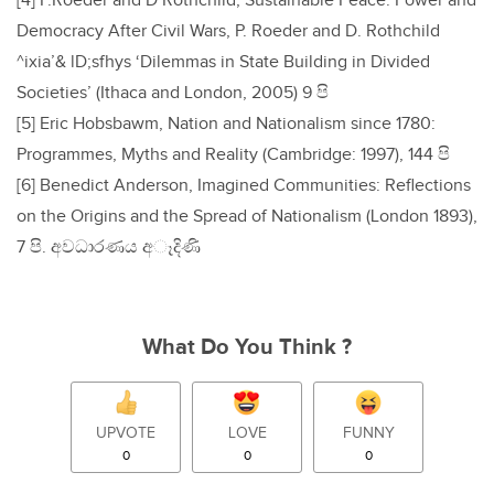
[4] P.Roeder and D Rothchild, Sustainable Peace: Power and
Democracy After Civil Wars, P. Roeder and D. Rothchild
^ixia’& lD;sfhys ‘Dilemmas in State Building in Divided
Societies’ (Ithaca and London, 2005) 9 පි
[5] Eric Hobsbawm, Nation and Nationalism since 1780:
Programmes, Myths and Reality (Cambridge: 1997), 144 පි
[6] Benedict Anderson, Imagined Communities: Reflections
on the Origins and the Spread of Nationalism (London 1893),
7 පි. අවධාරණය අෑදිණි
What Do You Think ?
UPVOTE
LOVE
FUNNY
0
0
0