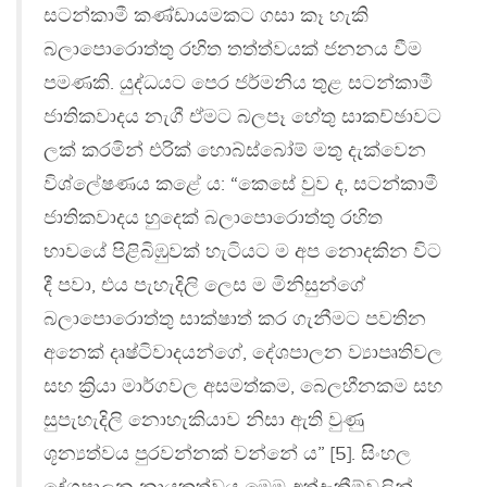
සටන්කාමී කණ්ඩායමකට ගසා කෑ හැකි
බලාපොරොත්තු රහිත තත්ත්වයක් ජනනය වීම
පමණකි. යුද්ධයට පෙර ජර්මනිය තුළ සටන්කාමී
ජාතිකවාදය නැගී ඒමට බලපෑ හේතු සාකච්ඡාවට
ලක් කරමින් එරික් හොබ්ස්බෝම් මතු දැක්වෙන
විශ්ලේෂණය කළේ ය: “කෙසේ වුව ද, සටන්කාමී
ජාතිකවාදය හුදෙක් බලාපොරොත්තු රහිත
භාවයේ පිළිබිඹුවක් හැටියට ම අප නොදකින විට
දී පවා, එය පැහැදිලි ලෙස ම මිනිසුන්ගේ
බලාපොරොත්තු සාක්ෂාත් කර ගැනීමට පවතින
අනෙක් දෘෂ්ටිවාදයන්ගේ, දේශපාලන ව්‍යාපෘතිවල
සහ ක්‍රියා මාර්ගවල අසමත්කම, බෙලහීනකම සහ
සුපැහැදිලි නොහැකියාව නිසා ඇති වුණු
ශූන්‍යත්වය පුරවන්නක් වන්නේ ය” [5]. සිංහල