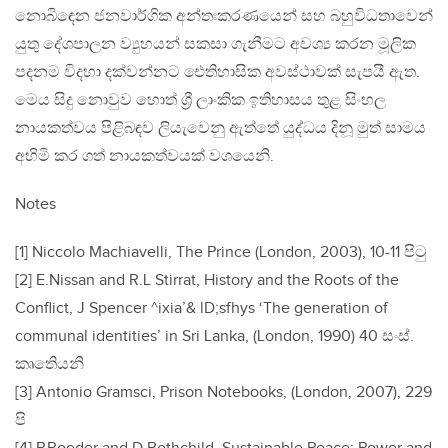
නොබිඳෙන ජනවාර්ගික අන්තඃකරණයෙන් සහ බහුවිධතාවෙන්
යුතු දේශපාලන ව්‍යුහයන් සකසා ගැනීමට අවශ්‍ය කරන මූලික
පදනම විදහා දක්වන්නට ඓතිහාසික අවස්ථාවක් සැපයී ඇත.
මෙය සිදු නොවුව හොත් ශ්‍රී ලාංකික ඉතිහාසය තුළ සිංහල
නායකත්වය පිළිබඳව ලියැවෙනු ඇත්තේ යුද්ධය දිනූ මුත් සාමය
අහිමි කර ගත් නායකත්වයක් වශයෙනි.
Notes
[1] Niccolo Machiavelli, The Prince (London, 2003), 10-11 පිටු
[2] E.Nissan and R.L Stirrat, History and the Roots of the
Conflict, J Spencer ^ixia’& lD;sfhys ‘The generation of
communal identities’ in Sri Lanka, (London, 1990) 40 සංස්.
කෘතිෙයනි
[3] Antonio Gramsci, Prison Notebooks, (London, 2007), 229
පි