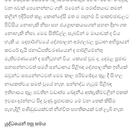
වන බවක් පෙනෙන්නට ගනී. එමෙන් ම පරාජිතයාට තමන්
කලින් ඉදිරිපත් කළ කොන්දේසි මත ම පදනම් වී සාකච්ඡාවලට
පිවිසිය නොහැකි නිසා සහ ජයග්‍රාහකයාගෙන් සහන දිනා ගත
නොහැකි නිසා, මෙම සිතිවිල්ල සැබවින් ම මායාවක් ද විය
හැකි ය. දෙපාර්ශ්වයේ දේශපාලන අරගලවල ප්‍රධාන අභිප්‍රායන්
කවරේ දැයි ජනාධිපතිවරණයෙන් ද පාර්ලිමේන්තු
මැතිවරණයෙන් ද සනිටුහන් විය. කෙසේ වුව ද, දෙමළ ප්‍රජාව
සනසන්නටවත් සමගි සන්ධානය පිළිබඳ දේශපාලනික ඉඟියක්
ඔවුන්ට සපයන්නටවත් මෙම කාල පරිච්ඡේදය තුළ දී සිංහල
නායකත්වය සමත් වූයේ නැත. සන්නද්ධ ගැටුම් පිළිබඳ
ඉතිහාසය තුළ පවතින වඩාත්ම ඛේදනීය අත්දැකීම්වලින් එකක්
ඉවසා දරන්නට සිදු වුණු ප්‍රජාවකට මේ වන තෙක් කිසිම
පැහැදිලි පණිඩුඩයක්වත් නිශ්චිත සහතිකයක් වත් ලැබී නැත.
යුද්ධයෙන් පසු සමය