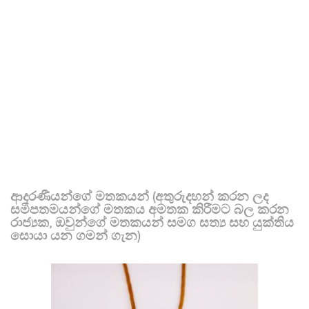
ආදරණීයන්ගේ මතකයන් (අතුරුදහන් කරන ලද
සමීපතමයන්ගේ මතකය අමතක කිරීමට බල කරන
රාජ්‍යක, ඔවුන්ගේ මතකයන් සමග සත්‍ය සහ යුක්තිය
සොයා යන ගමන් ගැන)