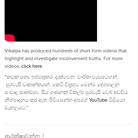
Vikalpa has produced hundreds of short-form videos that
highlight and investigate inconvenient truths. For more
videos,
click here
.
"කටුක සත්‍ය ඉස්මතුකර දැක්වෙන වාර්තා වැඩසටහන්,
පුරවැසි වෘතාන්තයන්, කෙටි චිත්‍රපට මෙන්ම දේශපාලන
සංවාද, සාකච්ඡා, සිය ගණනක් විකල්ප පුරවැසි වෙබ් අඩවිය
නිශ්පාදනය කර ඇත. පිවිසෙන්න අපගේ
YouTube
වීඩියෝ
චැනලයට."
ආරක්ෂාවන්න..!