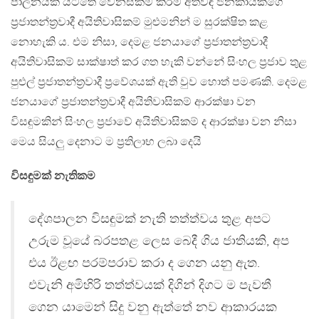
පාලනයක් යටතේ වෙනස්කම් කිරීම අත්විඳි ජනකායකගේ
ප්‍රජාතන්ත්‍රවාදී අයිතිවාසිකම් මුළුමනින් ම සුරක්ෂිත කළ
නොහැකි ය. එම නිසා, දෙමළ ජනයාගේ ප්‍රජාතන්ත්‍රවාදී
අයිතිවාසිකම් සාක්ෂාත් කර ගත හැකි වන්නේ සිංහල ප්‍රජාව තුළ
පුළුල් ප්‍රජාතන්ත්‍රවාදී ප්‍රවේශයක් ඇති වුව හොත් පමණකි. දෙමළ
ජනයාගේ ප්‍රජාතන්ත්‍රවාදී අයිතිවාසිකම් ආරක්ෂා වන
විසඳුමකින් සිංහල ප්‍රජාවේ අයිතිවාසිකම් ද ආරක්ෂා වන නිසා
මෙය සියලු දෙනාට ම ප්‍රතිලාභ ලබා දෙයි
විසඳුමක් නැතිකම
දේශපාලන විසඳුමක් නැති තත්ත්වය තුළ අපට
උරුම වූයේ බරපතළ ලෙස බෙදී ගිය ජාතියකි, අප
එය ඊළඟ පරම්පරාව කරා ද ගෙන යනු ඇත.
එවැනි අමිහිරි තත්ත්වයක් දිගින් දිගට ම පැවතී
ගෙන යාමෙන් සිදු වනු ඇත්තේ නව ආකාරයක