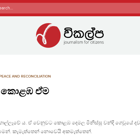
rch
PEACE AND RECONCILIATION
් කොළඹ ඒම
ොල්ලෑවේ ය. ඒ වෙනුවට කොළඹ දෙමල මිනිස්සු වන්දි ගෙවූයේ දව
ීමෙන්. කැමැත්තෙන් නොවෙයි අකමැත්තෙන්.