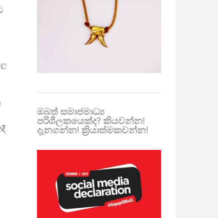
ට
මල
ු
ඔබත් සමාජමාධ්‍ය
පරිශීලකයෙක්ද? කියවන්න!
දී
දැනගන්න! ක්‍රියාත්මකවන්න!