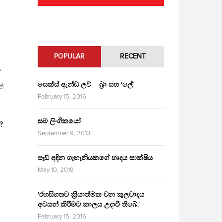
POPULAR
RECENT
ඒ
සෙක්ස් ඇන්ඩ් ලව් – බ්‍රා සහ ‘ලේ’
්
February 15, 2016
සම ලිංගිකයෝ
?
September 9, 2013
පෑඩ් අඳින ගැහැනියකගේ හෘදය සාක්ෂිය
May 10, 2019
‘රහසිගතව ක්‍රියාත්මක වන කුලවාදය
අවසන් කිරීමට කාලය උදාවී තිබේ.’
February 15, 2016