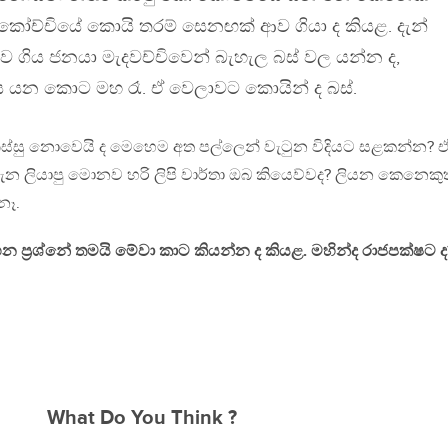
 කෝච්චියේ කොයි තරම් සෙනඟක් ආව ගියා ද කියළ. දැන්
 ගිය ජනයා මැදවච්චිවෙන් බැහැල බස් වල යන්න ද,
ය යන කොට මහ රෑ. ඒ වෙලාවට කොයින් ද බස්.
නිස්සු නොවෙයි ද මෙහෙම අත පල්ලෙන් වැටුන විදියට සළකන්න? 
ගැන ලියාපු මොනව හරි ලිපි වාර්තා ඔබ කියෙව්වද? ලියන කෙනෙකුත
නෑ.
 ප්‍රශ්නේ තමයි මේවා කාට කියන්න ද කියළ. මහින්ද රාජපක්ෂට ද
What Do You Think ?