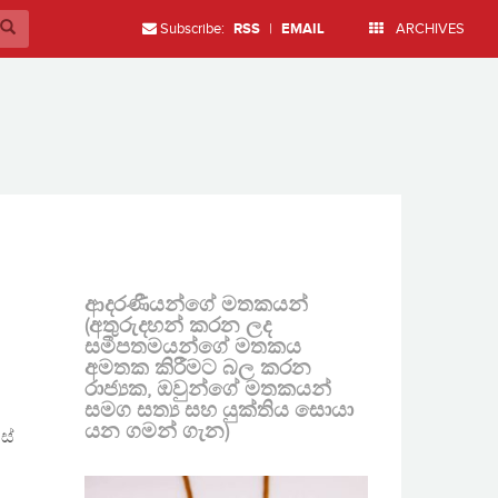
Subscribe:
RSS
|
EMAIL
ARCHIVES
ආදරණීයන්ගේ මතකයන්
(අතුරුදහන් කරන ලද
සමීපතමයන්ගේ මතකය
අමතක කිරීමට බල කරන
රාජ්‍යක, ඔවුන්ගේ මතකයන්
සමග සත්‍ය සහ යුක්තිය සොයා
යන ගමන් ගැන)
ස්