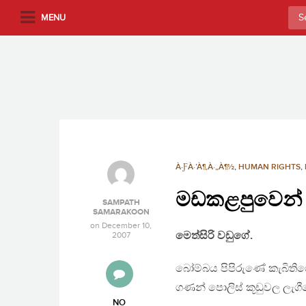
S
Sea
MENU
k
for:
i
p
t
o
m
a
i
n
À·ƑÀ·’À¶‚À·„À¶½
,
HUMAN RIGHTS
,
c
මඩකළපුවෙන
o
SAMPATH
n
SAMARAKOON
on
December 10,
t
මෙත්සිරි වඩුගේ.
2007
e
n
බෝම්බය පිපිරුණේ කැබිතිග
t
ගණන් පොලිස් කූඩුවල ලැග
NO