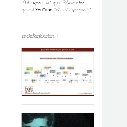
නිශ්පාදනය කර ඇත. පිවිසෙන්න
අපගේ
YouTube
වීඩියෝ චැනලයට."
ආරක්ෂාවන්න..!