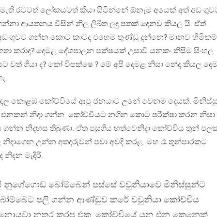
මැති රටටත් ලෝකයටත් කියා සිටින්නේ ඕනෑම අයෙක් අත් අඩංගුව
න්නා ආයතනය විසින් නිල ලිඛිත ලදු පතක් දෙනව කියල යි. ඒත්
අඩංගුවට ගන්න කොට කාටද එහෙම තුණ්ඩු දුන්නෙ? මානව හිමිකම්
තා කරාද? දෙමළ දේශපාලන පක්ෂයක් උසාවි යනකං කිසිම සිංහල
 වත් ගියා ද? කෝ විපක්ෂෙ ? මේ අපි දෙමළ නිසා නේද කියල දෙ
ැ.
ඉඳල කොළඹ කෝච්චියේ ආපු ජනයාට උනේ වෙනම දෙයක්. මිනිස්ස
 එනකන් නිදා ගන්න. කෝච්චියට නගින කොට පරීක්ෂා කරන නිසා
න්න නිදහස තිබුණා. ඒත පසුගිය හත්වෙනිදා කෝච්චිය තුන් පලක
වල නිදාගෙන උන්න අතදරුවන් පවා අවදි කරළ. මහ රෑ තුන්පාරකට
ිදන මැදිරි.
 නුගේගොඩ බෝම්බෙන් පස්සේ වවුනියාවෙ මිනිස්සුන්ට
ෝම්බෙට පලි ගන්න ආණ්ඩුව කරේ වවුනියා කෝච්චිය
ට නොයවා නතර කරපු එක. කෝච්චියේ යන එන කෙනෙක්