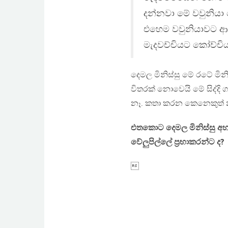
දන්නවා මේ වවුනියා
එහෙම වවුනියාවට ආව
මැදවච්චියට කෝච්චි
දෙමල මිනිස්සු මේ රටේ මි
විතරක් නොවෙයි මේ සිද්දි 
නෑ. කතා කරන කෙනෙකුත් 
එතකොට දෙමල මිනිස්සු අහන
වේලුපිල්ලේ ප්‍රභාකරන්ට ද?
