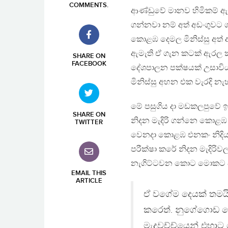
COMMENTS
.
ආණ්ඩුවේ මානව හිමිකම් ඇ
ගන්නවා නම් අත් අඩංගුවට ග
කොළඹ දෙමල මිනිස්සු අත් 
ඇමැති ඒ ගැන කටක් ඇරල ක
SHARE ON
FACEBOOK
දේශපාලන පක්ෂයක් උසාවියට
මිනිස්සු අහන එක වැරදි නැහ
මේ පසුගිය දා මඩකලපුවේ 
SHARE ON
නිදන මැදිරි ගන්නෙ කොළඹ
TWITTER
වෙනදා කොළඹ එනකං නිදිය ග
පරීක්ෂා කරේ නිදන මැදිරි
නැගිට්ටවන කොට මොකට ද න
EMAIL THIS
ARTICLE
ඒ වගේම දෙයක් තමයි
කරෙත්. නුගේගොඩ බ
මැදවච්ච්යෙන් එහා