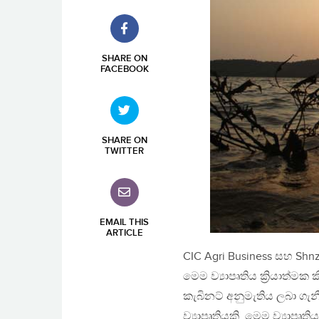
SHARE ON
FACEBOOK
SHARE ON
TWITTER
EMAIL THIS
ARTICLE
CIC Agri Business සහ Sh
මෙම ව්‍යාපෘතිය ක්‍රියාත්මක
කැබිනට් අනුමැතිය ලබා ගැන
ව්‍යාපෘතියකි. මෙම ව්‍යාපෘති