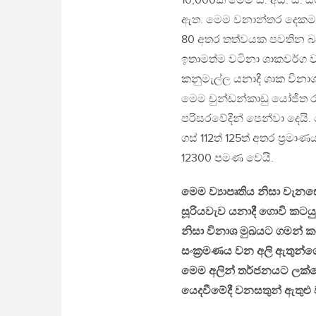
10,000ක් මෙම සී. අයි. සී
ඇත. මෙම වනාන්තර දෙකම ඒ
80 අතර තත්වයක පවතින බව පර
ඉතාමත්ම වටිනා ශාකවර්ග වන 
කනුමැල්ල යනාදී ශාක විනා
මෙම චුන්ඩන්කාඩු යෝජිත රක
පරිසරවේදීන් පෙන්වා දෙයි. 
ගස් 112ත් 125ත් අතර ප්‍රම
12300 පමණ වෙයි.
මෙම ව්‍යාපෘතිය නිසා වැනස
සූරියවැව යනාදී ගොවි කටය
නිසා විනාශ මුඛයට ගමන් ක
සංක්‍රමණය වන අලි ඇතුන්ගේ
මෙම අලින් තර්ජනයට ලක්වේ
යෙදවීමේදී වනසතුන් ඇතුළු