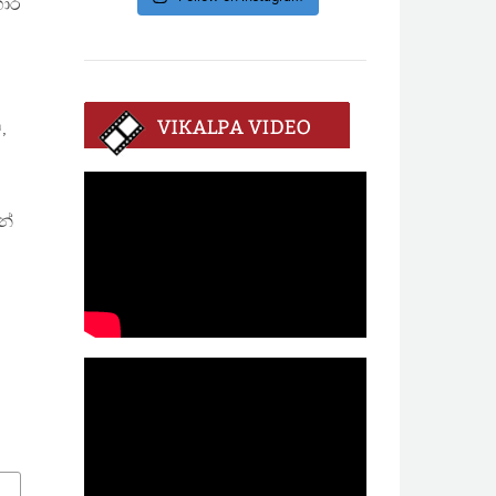
හාර
,
න්