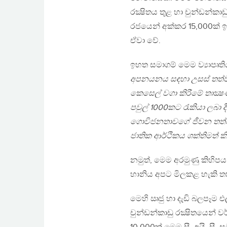
රක්‍ෂිතය තුළ හා චුන්ඩන්ක
රජයෙන් අක්කර 15,000ක් ඉ
ඒවා වේ.
ඉහත සමාගම් මෙම ව්‍යාපෘත
අපනයනය සඳහා උසස් තත්ව
කෙසෙල් වගා කිරීමේ තාක්
පවුල් 1000කට රැකියා ලබා ද
ගොවිජනතාවගේ ජීවන තත්වය 
ජාතික ආර්ථිකය ශක්තිමත් ක
නමුත්, මෙම අරමුණු කිහිපය
හානිය අපට මිලකළ හැකි 
මෙහි ඍජු හා දැඩි බලපෑම 
චුන්ඩන්කාඩු රක්‍ෂිතයෙන් 