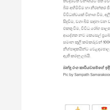
තවදුරටත් විනාශයට පත් වේ
බිම් අහිමිවීම හා නිරන්තර
විවිධත්වයක් විනාශ වීම, අ
සිදුවිම, වගා බිම් සඳහා වන
එකතු වීම, විවිධ රෝග පාල
ආදේශක නව කෙසෙල් ප්‍රබේද 
සමාන කුලී කම්කරුවන් 10
නිශ්පාදකයින්ට වෙළඳපොල තර
ඇති කරනු ලබයි.
බන්දු රංග කාරියවසම්ගේ ඉදිර
Pic by Sampath Samarakoo