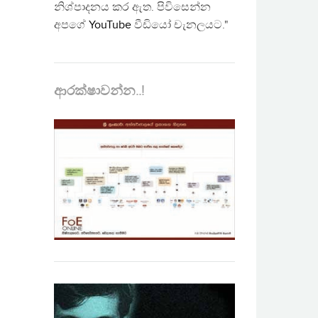
නිශ්පාදනය කර ඇත. පිවිසෙන්න
අපගේ
YouTube
වීඩියෝ චැනලයට."
ආරක්ෂාවන්න..!