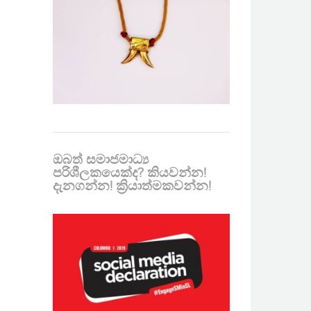
ඔබත් සමාජමාධ්‍ය
පරිශීලකයෙක්ද? කියවන්න!
දැනගන්න! ක්‍රියාත්මකවන්න!