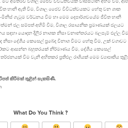
. මීට අමතරව විශාල ජෛව විවිධත්වයක වාසස්ථාන අහිමි වීම, ආ
 ජීවිත හානි ඇති විම, විශාල ජෛව විවිධත්වයකට හේතු වන ශාක
ලි-මිනිස් ගැටුම වර්ධනය වීම හා මෙම දෙපාර්ශවයේම ජීවිත හානි
 වත්මන් ජල සම්පත් අහිමි වීම, විශාල රසායනික ප්‍රමාණයක් ජලයට
නය සඳහා යොදන දිලීර නාශක නිසා වනාන්තරයට බලපෑම් එල්ල වීම
නිසා දේශීය කෙසෙල් ප්‍රබේද විනාශ වීමට හේතු වීම, උක් වගාවට
00කට ආසන්න බහුතරයක් නිර්මාණය වීම, දේශීය කෙසෙල්
්ජනයක් වීම වැනි අහිතකර ප්‍රතිඵල රාශියක් මෙම ව්‍යාපෘතිය තුළි
ිපත් කිරිමක් තුළින් සැකසිණී.
n
What Do You Think ?