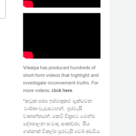
Vikalpa has produced hundreds of
short-form videos that highlight and
investigate inconvenient truths. For
more videos,
click here
.
"කටුක සත්‍ය ඉස්මතුකර දැක්වෙන
වාර්තා වැඩසටහන්, පුරවැසි
වෘතාන්තයන්, කෙටි චිත්‍රපට මෙන්ම
දේශපාලන සංවාද, සාකච්ඡා, සිය
ගණනක් විකල්ප පුරවැසි වෙබ් අඩවිය