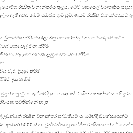
ාඩු යෝජිත රක්‍ෂිත වනාන්තරය තුළය. මෙම කෙසෙල් ව්‍යාපෘතිය සඳහා
ල්ලා ඇති අතර මෙම සමස්ථ භූමි ප්‍රමාණයම රක්‍ෂිත වනාන්තරයට අ
ිය ක්‍රියාත්මක කිරීමෙහිලා බලාපොරොත්තු වන අරමුණු මෙසේය.
යේ කෙසෙල් වගා කිරීම
‍ෂණික හා කළමනාකරණ දැනුම වර්ධනය කිරීම
ීම
වැඩි දියුණු කිරීම
ිරීමට දායක වීම
 මුදුන් පමුණුවා ගැනීමේදී ඉහත සඳහන් රක්‍ෂිත වනාන්තරයට සිදුවන
තත්වයක පවතින්නේ නැත.
එල්ලවන්නේ රක්‍ෂිත වනාන්තර පද්ධතියට ය. මෙහිදි විශේෂයෙන්ම
වර්ග අක්කර 5000ක් හා චුන්ඩන්කාඩු යෝජිත රක්‍ෂිතයෙන් වර්ග අක්