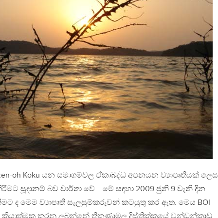
nzen-oh Koku යන සමාගම්වල ඒකාබද්ධ අපනයන ව්‍යාපෘතියක් ලෙස
 කිරිමට සූදානම් බව වාර්තා වේ. . මේ සඳහා 2009 ජුනි 9 වැනි දින
ීමට ද මෙම ව්‍යාපෘති සැලසුම්කරුවන් කටයුතු කර ඇත. මෙය BOI
ය ක්‍රියාත්මක කරනු ලබන්නේ ත්‍රිකුණාමල දිස්ත්‍රික්කයේ චුන්ඩන්කාඩු