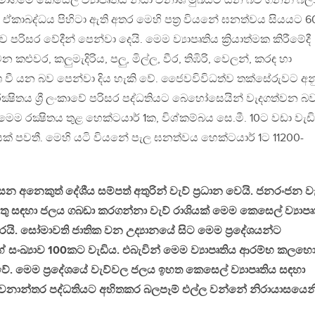
. සමාගමේ කෙසෙල් ව්‍යාපෘතිය නිසා විනාශ මුඛයට යන බව ගනන් බල
කාබද්ධය පිහිටා ඇති අතර මෙහි පත්‍ර වියනේ ඝනත්වය සියයට 6
ිසර වේදීන් පෙන්වා දෙයි. මෙම ව්‍යාපෘතිය ක්‍රියාත්මක කිරීමේදී
කළුවර, කලුමැදිරිය, පලු, මිල්ල, වීර, තිඹිරි, වෙලන්, කරඳ හා
ශ වී යන බව පෙන්වා දිය හැකි වේ. ජෛවවිවිධත්ව තක්සේරුවට අ
්‍ෂිතය ශ්‍රී ලංකාවේ පරිසර පද්ධතියට බෙහෝසෙයින් වැදගත්වන බ
මෙම රක්‍ෂිතය තුළ හෙක්ටයාර් 1ක, විශ්කම්බය සෙ.මී. 10ට වඩා වැඩි
ාණයක් පවතී. මෙහි යටි වියනේ පැල ඝනත්වය හෙක්ටයාර් 1ට 11200-
ෙන අනෙකුත් දේශීය සම්පත් අතුරින් වැව් ප්‍රධාන වෙයි. ජනරංජන ව
ුතු සඳහා ජලය ගබඩා කරගන්නා වැව් රාශියක් මෙම කෙසෙල් ව්‍යාපෘ
රයි. සෝමාවති ජාතික වන උද්‍යානයේ සිට මෙම ප්‍රදේශයන්ට
 සංඛ්‍යාව 100කට වැඩිය. එබැවින් මෙම ව්‍යාපෘතිය ආරම්භ කලහො
. මෙම ප්‍රදේශයේ වැව්වල ජලය ඉහත කෙසෙල් ව්‍යාපෘතිය සඳහා
 වනාන්තර පද්ධතියට අහිතකර බලපෑම් එල්ල වන්නේ නිරායාසයෙනි