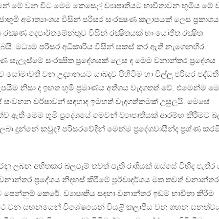
්නේ මේ වන විට මෙම කෙසෙල් ව්‍යාපෘතියට භාවිතාවන භූමිය මේ
ාභූමි අමාත්‍යාංශය විසින් පරිසර සංරක්‍ෂණ කලාපයක් ලෙස ප්‍රකාශ
්‍ෂණ දෙපාර්තමේන්තුව විසින් රක්‍ෂිතයක් හා යෝජිත රක්‍ෂිත
ි. මධ්‍යම පරිසර අධිකාරිය විසින් සකස් කර ඇති නැගෙනහිර
ණ සැලැස්මේ සංරක්‍ෂිත ප්‍රදේශයක් ලෙස ද මෙම වනාන්තර ප්‍රදේශය
සෝමාවති වන උද්‍යානයට යාබදව පිහිටීම හා විල්ලු පරිසර පද්ධති
ීම නිසා ද ඉහත භූමී ප්‍රමාණය අතිශය වැදගතත් වේ. එමෙන්ම ම
ේ සංවහන වර්ෂාවන් සඳහාද ඉමහත් වැදගත්කමක් උසුලයි. මෙසේ
ි මෙම භූමි ප්‍රදේශයේ මෙවන් ව්‍යාපෘතියක් ආරම්භ කිරීමට 
 දුන්නේ කවුද? පරිසරවේදින් මෙන්ම ප්‍රදේශවාසීන්ද ප්‍රශ්ණ කරම
රනු ලබන අහිතකර බලපෑම් තවත් පැති රාශියක් ඔස්සේ විහිද පැතිර 
 වනාන්තර ප්‍රදේශය නිදහස් කිරීමේ පූර්වාදර්ශය මත තවත් වනාන්තර
ෙන්නුම් කෙරේ. ව්‍යාපෘතිය සඳහා වනාන්තර ඉඩම් භාවිතා කිරීම
සමස්ථ වන ඝහනයෙන් විශේෂයෙන් වියළි කලාපීය වන ගහන ඝනත්ව