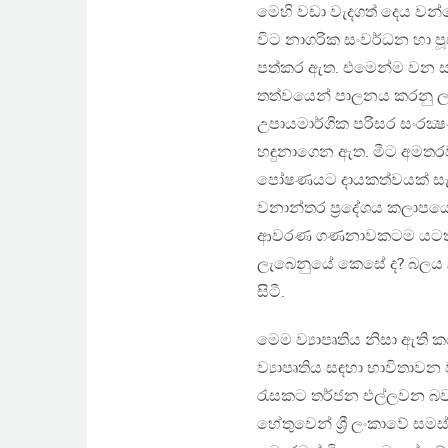
මෙහි වඩා වැදගත් දෙය වන
විට නාගරික සංවර්ධන හා පූජ
පත්කර ඇත. එමෙන්ම වන සංරක
තත්වයෙන් පාලනය කරනු ලබය
උපායමාර්ගික පරිසර සංරක්‍ෂ
හඳුනාගෙන ඇත. මීට අමතරව 
පෝෂණයට දායකත්වයක් සැපය
වනාන්තර ප්‍රදේශය කලාපය
ආවරණ ගණනාවකටම යටත්ව ඇත
ලැබෙනුයේ කෙසේ ද? බලය ලබා
සිටී.
මෙම ව්‍යාපෘතිය නිසා ඇති ක
ව්‍යාපෘතිය සඳහා භාවිතාවන
රැසකට තර්ජන එල්ලවන බව ප
හේතුවෙන් ශ්‍රී ලංකාවේ 