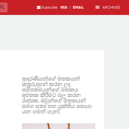
Subscribe:
RSS
|
EMAIL
ARCHIVES
ආදරණීයන්ගේ මතකයන්
(අතුරුදහන් කරන ලද
සමීපතමයන්ගේ මතකය
අමතක කිරීමට බල කරන
රාජ්‍යක, ඔවුන්ගේ මතකයන්
සමග සත්‍ය සහ යුක්තිය සොයා
යන ගමන් ගැන)