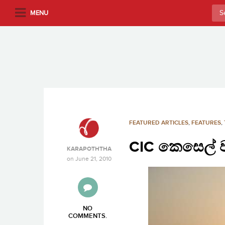
S
Sea
MENU
k
for:
i
p
t
o
m
a
i
n
FEATURED ARTICLES
,
FEATURES
,
c
CIC කෙසෙල්
o
KARAPOTHTHA
n
on
June 21, 2010
t
e
n
t
NO
COMMENTS
.