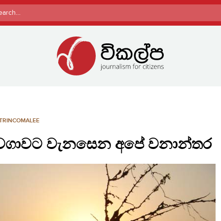
rch
TRINCOMALEE
 වගාවට වැනසෙන අපේ වනාන්තර