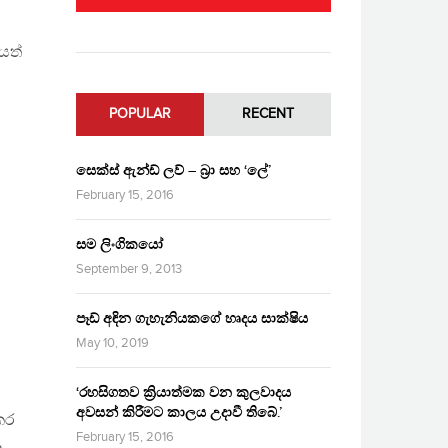
යත්
POPULAR
RECENT
සෙක්ස් ඇන්ඩ් ලව් – බ්‍රා සහ ‘ලේ’
February 15, 2016
සම ලිංගිකයෝ
September 9, 2013
පෑඩ් අඳින ගැහැනියකගේ හෘදය සාක්ෂිය
May 10, 2019
‘රහසිගතව ක්‍රියාත්මක වන කුලවාදය
අවසන් කිරීමට කාලය උදාවී තිබේ.’
කර
February 15, 2016