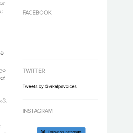
 වන
යට
FACEBOOK
ෙම
බලය
TWITTER
ින්
Tweets by @vikalpavoices
යයි.
INSTAGRAM
ය
Follow on Instagram