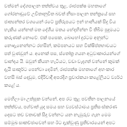
වත්මන් දේශපාලන තත්ත්වය තුළ, රාජපක්ෂ මහතාගේ
ගෝරනාඩුවේ උචිතානුචිත බවත් නිසා පාලන තන්ත්‍රයේ සහ
ජාත්‍යන්තර වශයෙන් රටේ ප්‍රතිරූපයට ඉන් හානියක් සිදු විය
හැකිය යන්නත් මත දේශීය මතය භේදභින්න වී තිබීම පුදුමයට
කරුණක් නොවේ. එක් පසෙක, බොහෝ දුරටම අනුන්ට
නොදැනෙන්නට රහසින්, කම්පනයට සහ වික්ෂිප්තභාවයට
පත් වුණවුන් ය. අනෙක් පස, ස්තෝත්‍ර ගයන අටුවාකාරයන්ගේ
වෘන්දය යි. ඔවුන් කියන හැටියට, වඩා වැදගත් වන්නේ කුමක්
දැයි සාකූර්ට පෙන්වා දෙමින්, රාජපක්ෂ මහතාගේ අහංකාර
වහසි බස් දෙඩුම, එදිරිවාදී අපරදිග ප්‍රචාරකයා කළේලියට ව්‍යර්ථ
කළේ ය.
මෙහිලා මා උත්සුක වන්නේ, අප රට තුළ පවතින පාලනයේ
තත්ත්වය, පශ්චාත් යුද සමය සහ ව්‍යවස්ථාමය ප්‍රතිසංස්කරණ
දෙසට තව වතාවක් සිදු වන්නට යන නැඹුරුව ගැන මෙම
සම්මුඛ සාකච්ඡාවෙන් සහ ඊට දැක්වුණු ප්‍රතිචාරයෙන් අපට