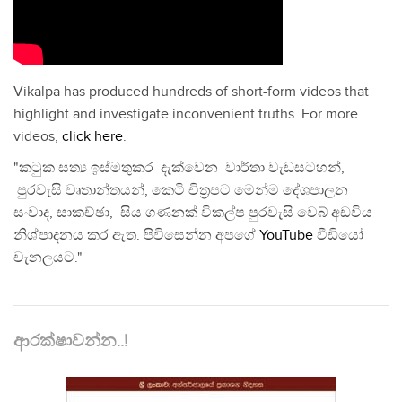
Vikalpa has produced hundreds of short-form videos that
highlight and investigate inconvenient truths. For more
videos,
click here
.
"කටුක සත්‍ය ඉස්මතුකර දැක්වෙන වාර්තා වැඩසටහන්,
පුරවැසි වෘතාන්තයන්, කෙටි චිත්‍රපට මෙන්ම දේශපාලන
සංවාද, සාකච්ඡා, සිය ගණනක් විකල්ප පුරවැසි වෙබ් අඩවිය
නිශ්පාදනය කර ඇත. පිවිසෙන්න අපගේ
YouTube
වීඩියෝ
චැනලයට."
ආරක්ෂාවන්න..!