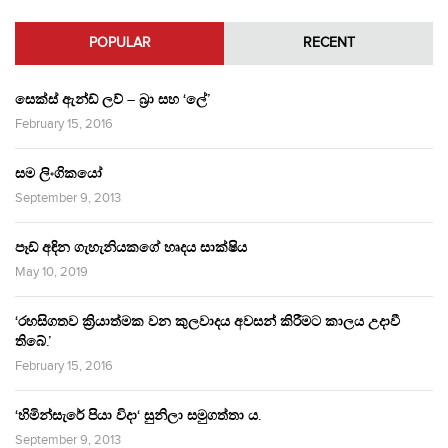
POPULAR
RECENT
සෙක්ස් ඇන්ඩ් ලව් – බ්‍රා සහ ‘ලේ’
February 15, 2016
සම ලිංගිකයෝ
September 9, 2013
පෑඩ් අඳින ගැහැනියකගේ හෘදය සාක්ෂිය
May 10, 2019
‘රහසිගතව ක්‍රියාත්මක වන කුලවාදය අවසන් කිරීමට කාලය උදාවී
තිබේ.’
February 15, 2016
‘හිමින්සැරේ පියා විදා‘ සුනිලා සමුගත්තා ය.
September 9, 2013