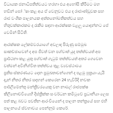
විධායක ජනාධිපතිත්වයට හරහා එය අහෝසි කිරීමට මහ
හඬින් ඝෝ්ෂා කළ අය ඒ වෙනුවට එය ද රාජාණ්ඩුවක සහ
රාජ වංශික පාලනයක අත්තනෝමතිකත්වය සහ
හිතුවක්කාරකම ද රැකීම සඳහා ආරක්ෂක වළලු යොදන්නට පේ
වෙමින් සිටිති.
ආරක්ෂක ලේකම්වරයාගේ අවලාද පිරුණු සම්මුඛ
සාකච්ඡාවෙන් ද අප ජීවත් වන පශ්චාත් යුද තත්ත්වයත් අප
ප්‍රාර්ථනා කළ යුතු පශ්චාත් ගැටුම් තත්ත්වයත් අතර ගෙවෙන
වත්මන් අවිනිශ්චිත තත්ත්වය තුළ ව්‍යවස්ථාමය
ප්‍රතිසංස්කරණයට දෙන ප්‍රමුඛතාවන්ගෙන් ද පළමු පුත්‍රයා යැයි
දැන් නිතර නිතර සඳහන් කෙරෙන 24 හැවිරිදි නවක
පාර්ලිමේන්තු මන්ත්‍රීවරයෙකු වන නාමල් රාජපක්ෂ
කිලිනොච්චියෙහි දිස්ත්‍රික්ක සංවර්ධන කමිටුවේ ප්‍රධානියා ලෙස
පත් කළ බවට පවතින ආරංචියෙන් ද පාලන තන්ත්‍රයේ සහ එහි
පාලනයේ ස්වභාවය පෙන්නුම් කෙරේ.