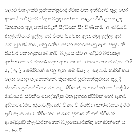
ලොව විශාලතම ප්‍රජාතන්ත්‍රවාදී රටක් වන ඉන්දියාව තුළ හෝ
අපගේ පාර්ලිමේන්තු සම්ප්‍රදායන් සහ පාලන විධි උපත ලද
බ්‍රිතාන්‍යය තුළ හෝ එවැනි සිද්ධියක් සිදු විණි නම්, ආණ්ඩුවේ
නිලධාරියාට ඉල්ලා අස් වීමට සිදු වනු ඇත. ඔහු ඉල්ලා අස්
නොවුණේ නම්, ඔහු රැකියාවෙන් නෙරපෙනු ඇත. පසුව කී
පියවර නොගැනුණේ නම්, බලයේ සිටි ආණ්ඩුව බරපතළ
අන්තරායකට මුහුණ දෙනු ඇත. මහජන මතය සහ මාධ්‍යය එහි
ලේ ඉල්ලා බෙරිහන් දෙනු ඇත. මේ සියල්ල සඳහාම තාර්කිකය
ලෙස යොදා ගැනෙන්නේ, ක්‍රියාකාරී ප්‍රජාතන්ත්‍රවාදය තුළ දී,
ස්වකීය ප්‍රතිපත්තිමය මත පළ කිරීමක්, ජාත්‍යන්තර හෝ දේශීය
මාධ්‍යයට ස්වකීය පෞද්ගලික මත ප්‍රකාශ කිරීමක් හෝ දැනට
අධිකරණමය ක්‍රියාවලියකට විෂය වී තිබෙන කාරණයක දී ඊට
දැඩි ලෙස බාධා කිරීමකට සමාන ප්‍රකාශ නිකුත් කිරීමක්
ආණ්ඩුවේ නිලධාරීන්ගෙන් බලාපොරොත්තු නොවන්නේ ය
යන්න යි.