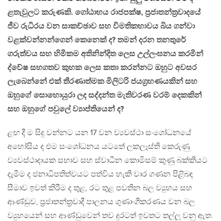
ළතැවුලට කරුණකි. ගෝඨාභය රාජපක්ෂ, ප්‍රජාතන්ත්‍රවාදයේ
ජීව රුධිරය වන සාකච්ඡාව සහ විමතිකභාවය බිය ගන්වා
වළක්වන්නන්ගෙන් කෙනෙක් ද? තමන් දරන තනතුරේ
ගරුත්වය සහ හිමිකම අතිනින්දිත ලෙස උල්ලංඝනය කරමින්
ද්වේෂ සහගතව කුහක ලෙස කතා කරන්නට ඔහුට අවසර
ලැබෙන්නේ එක් තීරණාත්මක මිලිටරි ජයග්‍රහණයකින් සහ
ඔහුගේ සොහොයුරා ලද සද්දන්ත මැතිවරණ වරම් දෙකකින්
සහ ඔහුගේ පවුලේ ව්‍යාප්තියෙන් ද?
ළඟ දී ම සිදු වන්නට යන 17 වන ව්‍යවස්ථා සංශෝධනයේ
අහෝසිය ද එම සංශෝධනය යටතේ ලකලෑස්ති කෙරුණු
ව්‍යවස්ථාදායක සභාව සහ ස්වාධීන කොමිසම් කුණු බක්කියට
දැමීම ද ජනාධිපතිත්වයට පත්විය හැකි වාර ගණන පිළිබඳ
සීමාව ඉවත් කිරීම ද තුළ, රට තුළ පවතින බල ව්‍යුහය සහ
ආණ්ඩුව, ප්‍රජාතන්ත්‍රවාදී පාලනය ගුණාංගීකරණය වන බල
ව්‍යුහයෙන් සහ ආණ්ඩුවෙන් තව දුරටත් ඉවතට තල්ලු වනු ඇත.