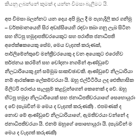
කියනු ලබන්නේ කුමක් ද යන්න විමසා බැලීමට යි.
අප විමසා බලන්නට යන දෙය අපි මුල දී ම පැහැදිලි කර ගනිමු
– වර්තමානයෙහි සිර අඩස්සියෙහි රඳවා තබා ගනු ලැබ සිටින
සහ හිටපු හමුදාපතිවරයෙකුට සහ පරාජිත ජනාධිපති
අපේක්ෂකයෙකු සේම, මෙය වැදගත් කරුණක්,
පාර්ලිමේන්තුවේ මන්ත්‍රීවරයෙකු ද වන අයෙකුට එරෙහිව
තර්ජනය කරමින් සහ චෝදනා නගමින් ආණ්ඩුවේ
නිලධාරියෙකු දුන් සම්මුඛ සාකච්ඡාවකි. ආණ්ඩුවේ නිලධාරියා
නම් ආරක්ෂක ලේකම්වරයා යි. ඔහු එල්ටීටීඊය ලද ඓතිහාසික
මිලිටරි පරාජය සැලසුම් කළවුන්ගෙන් කෙනෙක් ද වේ. ඔහු
හිටපු හමුදා නිලධාරියෙක් සහ ජනාධිපතිවරයාගේ සෙහොයුරා
ද වේ (සැබවින් ම මෙය ද වැදගත් කරුණකි) . එපමණක් ද
නොව මේ ආණ්ඩුවේ නිලධාරියාගේ, ඇමතිවරයා වන්නේ ද
ජනාධිපතිවරයා යි. එනම් ඔහුගේ සොහොයුරා යි. (සැබවින් ම
මෙය ද වැදගත් කරුණකි)