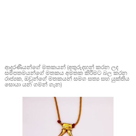
ආදරණීයන්ගේ මතකයන් (අතුරුදහන් කරන ලද
සමීපතමයන්ගේ මතකය අමතක කිරීමට බල කරන
රාජ්‍යක, ඔවුන්ගේ මතකයන් සමග සත්‍ය සහ යුක්තිය
සොයා යන ගමන් ගැන)