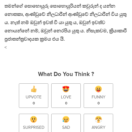
තමන්ගේ සොහොයුරු සොහොයුරියන් කවුරුන් ද යන්න
නොතකා, ආණ්ඩුවේ නිලධාරීන් ආණ්ඩුවේ නිලධාරීන් විය යුතු
ය. නැත් නම් ඔවුන් ඉවත් වී යා යුතු ය, ඔවුන් ඉවත්ව
නොයන්නේ නම්, ඔවුන් නෙරපිය යුතු ය. නිසැකවම, ක්‍රියාකාරී
ප්‍රජාතන්ත්‍රවාදයක ක්‍රමය එය යි.
<
What Do You Think ?
UPVOTE
LOVE
FUNNY
0
0
0
SURPRISED
SAD
ANGRY