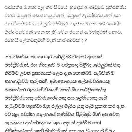
රාජපක්ෂ මහතා පළ කර සිටියේ, හුදෙක් ආණ්ඩුවේ ප්‍රතිපත්තිය,
එනම් ඔහුගේ සොහොයුරාගේ, ඔහුගේ ඇමතිවරයාගේ සහ
ජනාධිපතිවරයාගේ ප්‍රතිපත්තියද? නැත් නම් (තවමත් එරෙහිව
කිසිදු පියවරක් ගෙන නැති) මෙය එහෙයි ඇමත්තුමනි නොව,
එහෙයි ලේකම්තුමනි වැනි කාරණාවක් ද ?
ෆොන්සේකා මහතා හැර පාර්ලිමේන්තුවේ අනෙක්
මන්ත්‍රීවරුන්, එය නිසැකව ම වරප්‍රසාද පිළිබඳ ගැටලුවක් මතු
කිරීමට උචිත ප්‍රකාශයක් ලෙස දැක නොතිබීම සැබවින් ම
කනගාටුවට කරුණකි. අමාත්‍යාංශයක ලේකම්වරයෙකු
ජාත්‍යන්තර රූපවාහිනියෙහි පෙනී සිට පාර්ලිමේන්තු
මන්ත්‍රීවරයෙකු බොරුකාරයෙකු සහ ද්‍රෝහියෙකු යැයි
හැබෑවටම හඳුන්වා ඔහු එල්ලා මැරිය යුතු යැයි ප්‍රකාශ කර ඇත.
රට තුළ පවතින පාලනයේ තත්ත්වය පිළිබඳව මින් අප වෙත
සැපයෙන අන්තර්ඥානය ගැන අදහස් දැක්වීම් හෝ
නිරීක්ෂණයන් කෙරී තිබෙන්නේ ඉතා සුලු වශයෙන් වීම ද