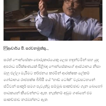
ආචාර්ය පී. සරවනමුත්තු..,
සරත් ෆොන්සේකා බොරුකාරයෙකු ලෙස හඳුන්වමින් සහ යුද
අපරාධ පරීක්ෂණයක් පිළිබඳ ෆොන්සේකාගේ ආස්ථානය නිසා
ඔහු එල්ලා මැරීමට තර්ජනය කරමින් ආරක්ෂක ලේකම්
ගෝඨාභය රාජපක්ෂ බීබීසී යේ “හාඩ් ටෝක්” වැඩසටහනේ
ස්ටීවන් සාකූර් සමග පැවැත්වූ සම්මුඛ සාකච්ඡාව ගැන බොහෝ
පාඨකයන් කියවන්නට ඇත. නැත්නම් අඩුම ගණනේ එම
සාකච්ඡාව නරඹන්නට ඇත.