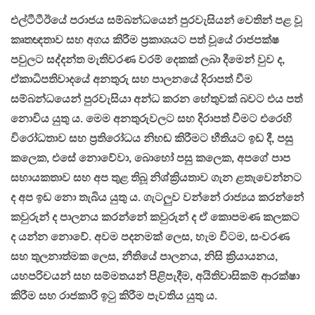
එල්ටීටීඊයේ පරාජය සම්බන්ධයෙන් පුරවැසියන් වෙතින් පළ වූ
කෘතඥතාව සහ අගය කිරීම ප්‍රකාශයට පත් වූයේ රාජපක්ෂ
පවුලට සද්දන්ත මැතිවරණ වරම් දෙකක් ලබා දීමෙන් වුව ද,
ඒකාධිපතිවාදයේ අනතුරු සහ පාලනයේ දිරාපත් වීම
සම්බන්ධයෙන් පුරවැසියා අන්ධ කරන හේතුවක් බවට එය පත්
නොවිය යුතු ය. මෙම අනතුරුවලට සහ දිරාපත් වීමට එරෙහි
විරෝධතාව සහ ප්‍රතිරෝධය නිහඬ කිරීමට භීතියට ඉඩ දී, පසු
කලෙක, එසේ නොවේවා, බොහෝ පසු කලෙක, අපගේ පාප
සහායකතාව සහ අප තුළ තිබූ නිශ්ක්‍රියතාව ගැන ළතැවෙන්නට
ද අප ඉඩ නො තැබිය යුතු ය. ගැටලුව වන්නේ රාජ්‍යය කරන්නේ
කවුරුන් ද පාලනය කරන්නේ කවුරුන් ද ඒ කොපමණ කලකට
ද යන්න නොවේ. අවම පදනමක් ලෙස, හැම විටම, සංවරණ
සහ තුලනාත්මක ලෙස, නීතියේ පාලනය, නිසි ක්‍රියායනය,
යහපරිචයන් සහ සම්මතයන් පිළිපැදීම, අයිතිවාසිකම් ආරක්ෂා
කිරීම සහ රාජකාරි ඉටු කිරීම පැවතිය යුතු ය.