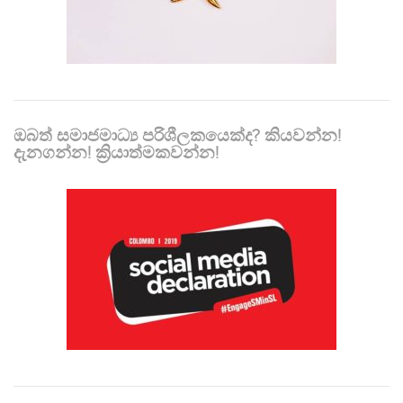
ඔබත් සමාජමාධ්‍ය පරිශීලකයෙක්ද? කියවන්න!
දැනගන්න! ක්‍රියාත්මකවන්න!