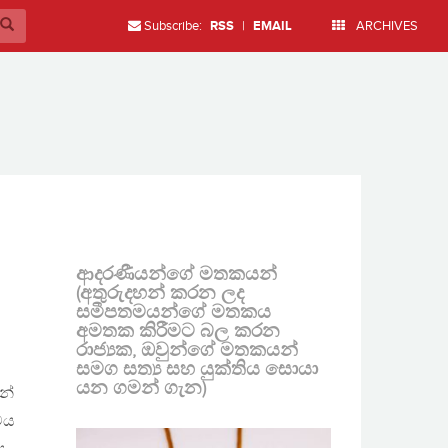
Subscribe:
RSS
|
EMAIL
ARCHIVES
ආදරණීයන්ගේ මතකයන්
(අතුරුදහන් කරන ලද
සමීපතමයන්ගේ මතකය
අමතක කිරීමට බල කරන
රාජ්‍යක, ඔවුන්ගේ මතකයන්
සමග සත්‍ය සහ යුක්තිය සොයා
යන ගමන් ගැන)
න්
වය