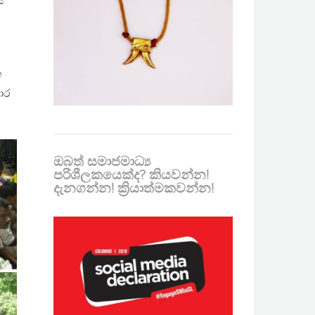
ස
ක
ාර
ඔබත් සමාජමාධ්‍ය
පරිශීලකයෙක්ද? කියවන්න!
දැනගන්න! ක්‍රියාත්මකවන්න!