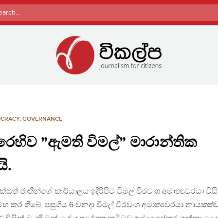
rch
CRACY
,
GOVERNANCE
එරෙහිව ”ඇමති විමල්” මාරාන්තික
ි.
ත් ජාතීන්ගේ කාර්යාලය ඉදිරිපිට විමල් වීරවංශ අමාත්‍යවරයා විසි
භ කර තිබේ. පසුගිය 6 වනදා විමල් වීරවංශ අමාත්‍යවරයා නායකත්