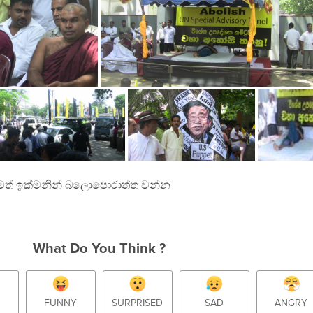
මත් ඉක්මනින් බලාෙපාෙරාත්ත වන්න
What Do You Think ?
FUNNY
SURPRISED
SAD
ANGRY