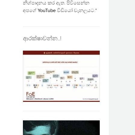
නිශ්පාදනය කර ඇත. පිවිසෙන්න
අපගේ
YouTube
වීඩියෝ චැනලයට."
ආරක්ෂාවන්න..!