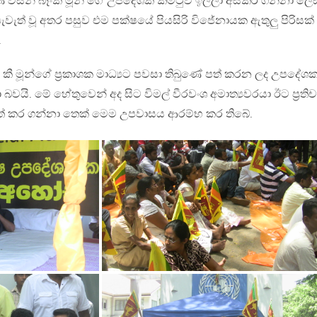
 විසින් බෑංකී මූන් ගේ උපදේශක කමිටුව ඉල්ලා අස්කර ගන්නා ලෙ
ැත් වූ අතර පසුව එම පක්ෂයේ පියසිරි විජේනායක ඇතුලු පිරිසක්
.
 කී මූන්ගේ ප්‍රකාශක මාධ්‍යට පවසා තිබුණේ පත් කරන ලද උපදේශ
යි. මේ හේතුවෙන් අද සිට විමල් වීරවංශ අමාත්‍යවරයා ඊට ප්‍රතිච
් කර ගන්නා තෙක් මෙම උපවාසය ආරම්භ කර තිබේ.