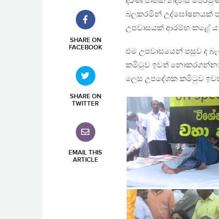
දරණ ජාතික නිදහස් පෙරමුණ
බලකරමින් උද්ඝෝෂනයක් පැව
උපවාසයක් ආරම්භ කළේ ය
SHARE ON
FACEBOOK
එම උපවාසයෙන් පසුව ද බෑං
කමිටුව ඉවත් නොකරගන්නා බව
ලෙස උපදේශක කමිටුව ඉවත
SHARE ON
TWITTER
EMAIL THIS
ARTICLE