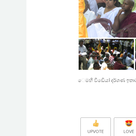
ෙමහි වීඩිෙයා් දර්ශණ ඉතා
UPVOTE
LOVE