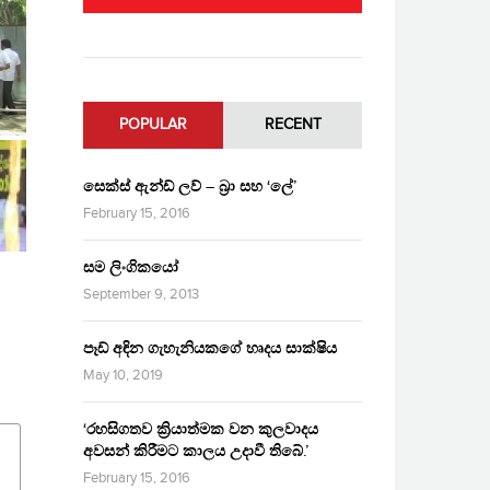
POPULAR
RECENT
සෙක්ස් ඇන්ඩ් ලව් – බ්‍රා සහ ‘ලේ’
February 15, 2016
සම ලිංගිකයෝ
September 9, 2013
පෑඩ් අඳින ගැහැනියකගේ හෘදය සාක්ෂිය
May 10, 2019
‘රහසිගතව ක්‍රියාත්මක වන කුලවාදය
අවසන් කිරීමට කාලය උදාවී තිබේ.’
February 15, 2016