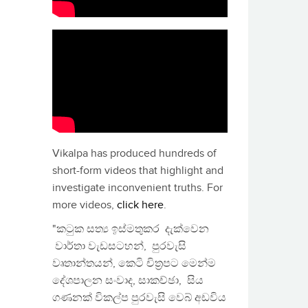
Vikalpa has produced hundreds of
short-form videos that highlight and
investigate inconvenient truths. For
more videos,
click here
.
"කටුක සත්‍ය ඉස්මතුකර දැක්වෙන
වාර්තා වැඩසටහන්, පුරවැසි
වෘතාන්තයන්, කෙටි චිත්‍රපට මෙන්ම
දේශපාලන සංවාද, සාකච්ඡා, සිය
ගණනක් විකල්ප පුරවැසි වෙබ් අඩවිය