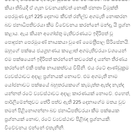
කියා තිබියදී ඒ ගැන වචනයක්වත් නොකී ජනතා විමුක්ති
පෙරමුණ දැන් 225 දෙනාම කීවත් රනිල්ව අගමැති නොකරන
බව ජනාධිපතිවරයා කීම විවේචනය කරන්නේ මන්දැ යි ප‍්‍රශ්න
කළාය. ඇය කියන අගෝස්තු මැතිවරණයට ඉදිරිපත් වූ
පොදුජන පෙරමුණේ නායකයා වුණේ මෛත‍්‍රීපාල සිරිසේනයි.
ඔහුගේ පක්ෂය ජයග‍්‍රහණය කළොත් අගමැතිවරයා වශයෙන්
එම පක්ෂයෙන් ඉදිරිපත් කරන්නේ කවරෙක් ද යන්න තීරණය
කරන්නේ එකී පක්ෂ නායකත්වය විසිනි. එය රටේ ආණ්ඩුක‍්‍රම
ව්‍යවස්ථාවට අදාළ ප‍්‍රශ්නයක් නොවේ. එම අගමැති නාම
යෝජනාවට පක්ෂයේ බහුතරයකගේ කැමැත්ත ඇත්ද නැත්ද
යන්නත් රටේ ව්‍යවස්ථාවට අදාළ කාරණයක් නොවේ. එහෙත්,
පාර්ලිමේන්තුවට තේරී පත්ව ඇති 225 දෙනාගේම මතය වුව
තමන් පිළිනොගන්නා බව ජනාධිපතිවරයා කීම පක්ෂයක
ප‍්‍රශ්නයක් නොව, රටේ ව්‍යවස්ථාව පිළිබඳ ප‍්‍රශ්නයකි.
විවේචනය එන්නේ එතැනිනි.