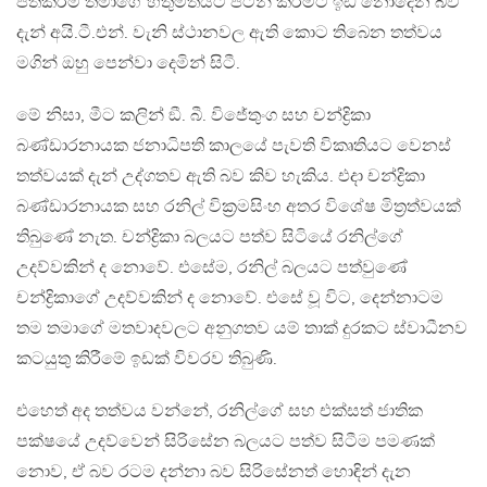
පත්කිරීම් තමාගේ හිතුමතයට පිටින් කිරීමට ඉඩ නොදෙන බව
දැන් අයි.ටී.එන්. වැනි ස්ථානවල ඇති කොට තිබෙන තත්වය
මගින් ඔහු පෙන්වා දෙමින් සිටී.
මේ නිසා, මීට කලින් ඞී. බී. විජේතුංග සහ චන්ද්‍රිකා
බණ්ඩාරනායක ජනාධිපති කාලයේ පැවති විකෘතියට වෙනස්
තත්වයක් දැන් උද්ගතව ඇති බව කිව හැකිය. එදා චන්ද්‍රිකා
බණ්ඩාරනායක සහ රනිල් වික‍්‍රමසිංහ අතර විශේෂ මිත‍්‍රත්වයක්
තිබුණේ නැත. චන්ද්‍රිකා බලයට පත්ව සිටියේ රනිල්ගේ
උදව්වකින් ද නොවේ. එසේම, රනිල් බලයට පත්වුණේ
චන්ද්‍රිකාගේ උදව්වකින් ද නොවේ. එසේ වූ විට, දෙන්නාටම
තම තමාගේ මතවාදවලට අනුගතව යම් තාක් දුරකට ස්වාධීනව
කටයුතු කිරීමේ ඉඩක් විවරව තිබුණි.
එහෙත් අද තත්වය වන්නේ, රනිල්ගේ සහ එක්සත් ජාතික
පක්ෂයේ උදව්වෙන් සිරිසේන බලයට පත්ව සිටීම පමණක්
නොව, ඒ බව රටම දන්නා බව සිරිසේනත් හොඳින් දැන