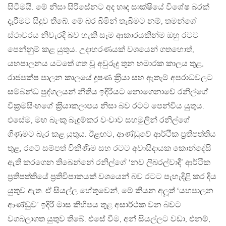
සිටීමයි. මේ නිසා සිරිසේනට අද හෘද සාක්ෂියේ විශේෂ බරක්
දැරීමට සිදුව තිබේ. මේ බර බිමින් තැබීමට නම්, තමන්ගේ
ස්ථාවරය නිවැරදි බව හැකි සෑම ආකාරයකින්ම ඔහු රටට
පෙන්නුම් කළ යුතුය. උදාහරණයක් වශයෙන් ගතහොත්,
යහපාලනය යටතේ ගත වූ අවුරුදු තුන හමාරක කාලය තුළ,
රාජපක්ෂ පාලන කාලයේ දූෂණ ක‍්‍රියා සහ ඇතැම් අපරාධවලට
සම්බන්ධ පුද්ගලයන් නීතිය ඉදිරියට නොගෙනාවේ රනිල්ගේ
වික‍්‍රමසිංහගේ ක‍්‍රියාකලාපය නිසා බව රටට පෙන්විය යුතුය.
එසේම, මහ බැංකු බැඳුම්කර වංචාව සහමුලින් රනිල්ගේ
ගිණුමට බැර කළ යුතුය. ඊළඟට, ආණ්ඩුවේ ආර්ථික ප‍්‍රතිපත්තිය
තුළ, රටේ සම්පත් විකිණීම සහ රටට අවාසිදායක කොන්දේසි
ඇති කරගෙන තිබෙන්නේ රනිල්ගේ ‘නව ලිබරල්වාදී’ ආර්ථික
ප‍්‍රතිපත්තියේ ප‍්‍රතිවිපාකයක් වශයෙන් බව රටට පැහැදිළි කර දිය
යුතුව ඇත. ඒ සියල්ල හේතුවෙන්, මේ කියන අලූත් ‘යහපාලන
ආණ්ඩුව’ ඉදිරි මාස කිහිපය තුළ අසාර්ථක වන බවට
වගබලාගත යුතුව තිබේ. එසේ වීම, අන් සියල්ලට වඩා, එනම්,