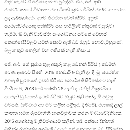
විදහාපෑවේ ඒ දේශපාලනික පුරුද්දයි. එය, ජේ. ආර්.
ජයවර්ධනගේ විධායක ජනාධිපති ක‍්‍රමය විසින් ජන්මගත කරන
ලද ඇබ්බැහියකි. අගමැතිවරයා ඉවත් කිරීම, අලූත්
අගමැතිවරයෙකු පත්කිරීම සහ පාර්ලිමේන්තුවක් විසුරුවා
හැරීම, 19 වැනි ව්‍යවස්ථා සංශෝධනය යටතේ වෙනස්
කොන්දේසිවලට යටත් කොට ඇති බව ඔහුට නොවැටහුණේ,
බලූ නකුට කෙලින් වන ගතියක් නැති නිසා ය.
ජේ. ආර්. ගේ ක‍්‍රමය තුළ අකුරු කළ වෙනත් පිරිස් ද තවමත්
පරණ ආරෙට සිතති. 2015 ජනවාරි 9 වැනි දා, දි. මු. ජයරත්න
අගමැති ධුරයෙන් ඉවත් කිරීමට ජනාධිපති සිරිසේනට හැකි
විණි නම්, 2018 ඔක්තෝබර් 26 වැනි දා රනිල් වික‍්‍රමසිංහ
අගමැති ධුරයෙන් ඉවත් කිරීමට ඔහුට බැරි මන්දැ යි ඔවුහූ
විමසති. (මේවාට අප මීට කලින් පිළිතුරු දී තිබේ). මෑතකදී ලාල්
කාන්ත සමග රූපවාහිනී සාකච්ඡුාවක් කරන මාධ්‍යවේදිනියක්,
2015 අගෝස්තු මැතිවරණයට කලින්, තම පක්ෂය දින්නත්
මහින්ද රාජපක්ෂ අගමැති ධුරයට පත් නොකරන බව සිරිසේන