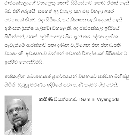
රාජපක්ෂලාගේ වහලෙකු නොවී සිරිසේනට ගොඩ ඒමක් නැති
බව එහි අරුතයි. එහෙත් අද වහලා සහ එදා වහලා අතර
වෙනසක් තිබේ. එදා සිටියේ, කරකියාගත හැකි දෙයක් නැති
අහිංසක (පක්ෂ ලේකම්) වහලෙකි. අද රාජපක්ෂලා ඉදිරියේ
සිටින්නේ, වරක් ද්‍රෝහියෙකුව සිට දැන් තම දේශපාලනික
පැවැත්මේ ආරක්ෂාව පතා දණින් වැටීගෙන එන ජනාධිපති
වහලෙකි. අවාසනාව වන්නේ වෙනත් විකල්පයක් සිරිසේනට
ඉතිරිව නොතිබීමයි.
තත්කාලීන මොහොතේ ප‍්‍රහර්ශයෙන් වසඟයට පත්වන මිනිස්සු
සිටිති. ඔවුහූ මරණය ඉදිරියේ පවා පැණි කෑමට ගිජු වෙති.
ගාමිණී
වියන්ගොඩ | Gamini Viyangoda