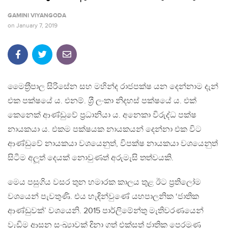
GAMINI VIYANGODA
on
January 7, 2019
මෛත‍්‍රීපාල සිරිසේන සහ මහින්ද රාජපක්ෂ යන දෙන්නාම දැන්
එක පක්ෂයේ ය. එනම්. ශ‍්‍රී ලංකා නිදහස් පක්ෂයේ ය. එක්
කෙනෙක් ආණ්ඩුවේ ප‍්‍රධානියා ය. අනෙකා විරුද්ධ පක්ෂ
නායකයා ය. එකම පක්ෂයක නායකයන් දෙන්නා එක විට
ආණ්ඩුවේ නායකයා වශයෙනුත්, විපක්ෂ නායකයා වශයෙනුත්
සිටීම අලූත් දෙයක් නොවුණත් අරුමැසි තත්වයකි.
මෙය පසුගිය වසර තුන හමාරක කාලය තුළ ඊට ප‍්‍රතිලෝම
වශයෙන් පැවතුණි. එය හැඳින්වුණේ යහපාලනික ‘ජාතික
ආණ්ඩුවක්’ වශයෙනි. 2015 පාර්ලිමේන්තු මැතිවරණයෙන්
වැඩිම ආසන සංඛ්‍යාවක් දිනා ගත් එක්සත් ජාතික පෙරමුණ