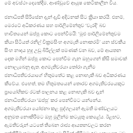
මේ අවස්ථා දෙකේදීම, ආණ්ඩුවේ ආයුෂ කෙටිකාලීන විය.
ජනාධිපති සිරිසේන දැන් දැඩි අදිටනක් සිට ක‍්‍රියා කරයි. එනම්,
මෙරටේ අධිකරණය සහ පාර්ලිමේන්තුව ‘වැරදි’ බව
භාවිතයෙන් ඔප්පු කොට පෙන්වීමයි: ‘මුළු පාර්ලිමේන්තුවම
කියා සිටියත් රනිල් වික‍්‍රමසිංහ අගමැති නොකරමි’ යන ස්වකීය
සිංහ නාදය හුදු උඩු බිරිල්ලක් පමණක් වන බව, මේ ආයතන
දෙක මගින් ඔප්පු කොට පෙන්වීම ගැන ඔහුගෙන් කිසි සමාවක්
නොලැබෙනු ඇත. අගමැතිවරයා තෝරා ගැනීම
ජනාධිපතිවරයාගේ හිතුමතේට කළ නොහැකි බව අධිකරණය
කීවේය. එහෙත්, තම හිතුමතයෙන් තොරව අගමැතිවරයෙකුට
ප‍්‍රායෝගිකව රටක් පාලනය කළ නොහැකි බව දැන්
ජනාධිපතිවරයා ‘ඔප්පු’ කර පෙන්වීමට යන්නේය.
අගමැතිවරයා යෝජනා කළ පුද්ගලයන් ඇමති මණ්ඩලයට
අනුමත නොකිරීමට ඔහු මුලින්ම කටයුතු කෙළේය. ඊළඟට,
ඇමතිවරුන් යටතේ තිබෙන රාජ්‍ය ආයතනවලට කරන