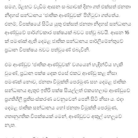
සමග, ඊළඟට වැඩිම ආසන සංඛ්‍යාවක් දිනා ගත් එක්සත් ජනතා
නිදහස් සන්ධානය ‘ජාතික ආණ්ඩුවක්’ පිහිටුවා ගත්තේය.
එනම්, විපක්ෂයේ සිටිය යුතු එක්සත් ජනතා නිදහස් සන්ධානය
ආණ්ඩුවේ පාර්ශ්වකාර පක්ෂයක් බවට පත්වූ බවයි. ආසන 16
ක් පමණක් ඇති දෙමළ ජාතික සන්ධානය පාර්ලිමේන්තුවේ
ප‍්‍රධාන විපක්ෂය බවට පත්වුණේ එබැවිනි.
එම ආණ්ඩුව ‘ජාතික ආණ්ඩුවක්’ වශයෙන් හැඳින්විය හැකි
වුණේ, ප‍්‍රධාන පක්ෂ දෙක එසේ එකට ආණ්ඩු කළ නිසා
පමණක් නොව, ජනතා විමුක්ති පෙරමුණ සහ දෙමළ ජාතික
සන්ධානය ඇතුළු ඉතිරි පක්ෂ සියල්ලත් එකහෙලාම ආණ්ඩුවේ
ප‍්‍රගතිශීලී ප‍්‍රතිසංස්කරණ වෙනුවෙන් පෙනී සිටි නිසා ය. එදා
දෙමළ ජාතික සන්ධානය හෝ ජනතා විමුක්ති පෙරමුණ,
ගතානුගතික විපක්ෂයක් මෙන්, ආණ්ඩුවට අකුල් හෙලූවේ
නැත.