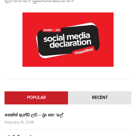
දැනගන්න! ක්‍රියාත්මකවන්න!
POPULAR
RECENT
සෙක්ස් ඇන්ඩ් ලව් – බ්‍රා සහ ‘ලේ’
February 15, 2016