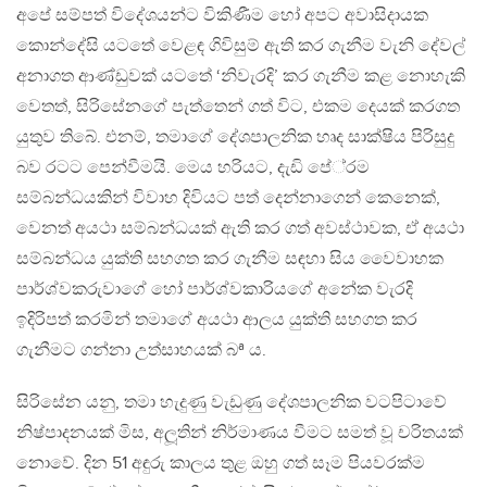
අපේ සම්පත් විදේශයන්ට විකිණීම හෝ අපට අවාසිදායක
කොන්දේසි යටතේ වෙළඳ ගිවිසුම් ඇති කර ගැනීම වැනි දේවල්
අනාගත ආණ්ඩුවක් යටතේ ‘නිවැරදි’ කර ගැනීම කළ නොහැකි
වෙතත්, සිරිසේනගේ පැත්තෙන් ගත් විට, එකම දෙයක් කරගත
යුතුව තිබේ. එනම්, තමාගේ දේශපාලනික හෘද සාක්ෂිය පිරිසුදු
බව රටට පෙන්වීමයි. මෙය හරියට, දැඩි පේ‍්‍රම
සම්බන්ධයකින් විවාහ දිවියට පත් දෙන්නාගෙන් කෙනෙක්,
වෙනත් අයථා සම්බන්ධයක් ඇති කර ගත් අවස්ථාවක, ඒ අයථා
සම්බන්ධය යුක්ති සහගත කර ගැනීම සඳහා සිය වෛවාහක
පාර්ශ්වකරුවාගේ හෝ පාර්ශ්වකාරියගේ අනේක වැරදි
ඉදිරිපත් කරමින් තමාගේ අයථා ආලය යුක්ති සහගත කර
ගැනීමට ගන්නා උත්සාහයක් බª ය.
සිරිසේන යනු, තමා හැදුණු වැඩුණු දේශපාලනික වටපිටාවේ
නිෂ්පාදනයක් මිස, අලූතින් නිර්මාණය වීමට සමත් වූ චරිතයක්
නොවේ. දින 51 අඳුරු කාලය තුළ ඔහු ගත් සෑම පියවරක්ම