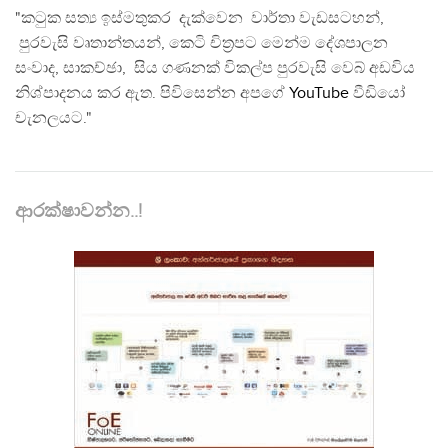
"කටුක සත්‍ය ඉස්මතුකර දැක්වෙන වාර්තා වැඩසටහන්,
පුරවැසි වෘතාන්තයන්, කෙටි චිත්‍රපට මෙන්ම දේශපාලන
සංවාද, සාකච්ඡා, සිය ගණනක් විකල්ප පුරවැසි වෙබ් අඩවිය
නිශ්පාදනය කර ඇත. පිවිසෙන්න අපගේ
YouTube
වීඩියෝ
චැනලයට."
ආරක්ෂාවන්න..!