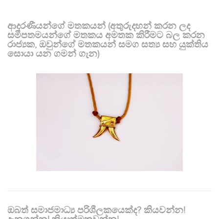
ආදරණීයන්ගේ මතකයන් (අතුරුදහන් කරන ලද
සමීපතමයන්ගේ මතකය අමතක කිරීමට බල කරන
රාජ්‍යක, ඔවුන්ගේ මතකයන් සමග සත්‍ය සහ යුක්තිය
සොයා යන ගමන් ගැන)
ඔබත් සමාජමාධ්‍ය පරිශීලකයෙක්ද? කියවන්න!