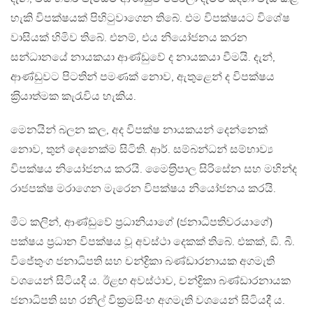
හැකි විපක්ෂයක් පිහිටුවාගෙන තිබේ. එම විපක්ෂයට විශේෂ
වාසියක් හිමිව තිබේ. එනම්, එය නියෝජනය කරන
සන්ධානයේ නායකයා ආණ්ඩුවේ ද නායකයා වීමයි. දැන්,
ආණ්ඩුවට පිටතින් පමණක් නොව, ඇතුළෙන් ද විපක්ෂය
ක‍්‍රියාත්මක කැරැවිය හැකිය.
මෙනයින් බලන කල, අද විපක්ෂ නායකයන් දෙන්නෙක්
නොව, තුන් දෙනෙක්ම සිටිති. ආර්. සම්බන්ධන් සම්භාව්‍ය
විපක්ෂය නියෝජනය කරයි. මෛත‍්‍රිපාල සිරිසේන සහ මහින්ද
රාජපක්ෂ මරාගෙන මැරෙන විපක්ෂය නියෝජනය කරයි.
මීට කලින්, ආණ්ඩුවේ ප‍්‍රධානියාගේ (ජනාධිපතිවරයාගේ)
පක්ෂය ප‍්‍රධාන විපක්ෂය වූ අවස්ථා දෙකක් තිබේ. එකක්, ඞී. බී.
විජේතුංග ජනාධිපති සහ චන්ද්‍රිකා බණ්ඩාරනායක අගමැති
වශයෙන් සිටියදී ය. ඊළඟ අවස්ථාව, චන්ද්‍රිකා බණ්ඩාරනායක
ජනාධිපති සහ රනිල් වික‍්‍රමසිංහ අගමැති වශයෙන් සිටියදී ය.