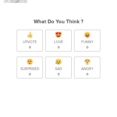
What Do You Think ?
UPVOTE
LOVE
FUNNY
0
0
0
SURPRISED
SAD
ANGRY
0
0
0