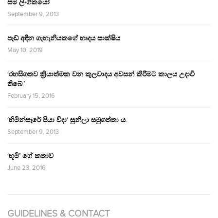
සම ලිංගිකයෝ
September 9, 2013
පෑඩ් අඳින ගැහැනියකගේ හෘදය සාක්ෂිය
May 10, 2019
‘රහසිගතව ක්‍රියාත්මක වන කුලවාදය අවසන් කිරීමට කාලය උදාවී
තිබේ.’
February 15, 2016
‘හිමින්සැරේ පියා විදා‘ සුනිලා සමුගත්තා ය.
September 9, 2013
‘භූමි’ ගේ කතාව
June 23, 2016
GUIDELINES & CONTACT