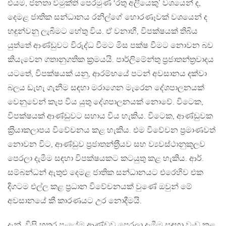
එයම, ජනතා විමුක්ති පෙරමුණ ‘රතු අලියෙකු’ වශයෙන් ද,
දෙමළ ජාතික සන්ධානය රනිල්ගේ හොරණෑවක් වශයෙන් ද
හඳුන්වනු ලැබීමට හේතු විය. ඒ වනාහී, විපක්ෂයක් තිබිය
යුත්තේ ආණ්ඩුවට විරුද්ධ වීමට මිස පක්ෂ වීමට නොවන බව
කියැවෙන ගතානුගතික ක‍්‍රමයයි. පාර්ලිමේන්තු ප‍්‍රජාතන්ත‍්‍රවාදය
යටතේ, විපක්ෂයක් යනු, ආරම්භයේ පටන් අවසානය දක්වා
බලය ඩැහැ ගැනීම සඳහා මරාගෙන මැරෙන දේශපාලනයක්
වෙනුවෙන් කැප විය යුතු දේශපාලනයක් නොවේ. විටෙක,
විපක්ෂයක් ආණ්ඩුවට සහාය විය හැකිය. විටෙක, ආණ්ඩුවක
ක‍්‍රියාකලාපය විවේචනය කළ හැකිය. එම විවේචන ප‍්‍රමාණවත්
නොවන විට, ආණ්ඩුව ප‍්‍රජාතන්ත‍්‍රීයව සහ ව්‍යවස්ථානුකූලව
පෙරලා දැමීම සඳහා විපක්ෂයකට කටයුතු කළ හැකිය. ආර්.
සම්බන්ධන් ඇතුළු දෙමළ ජාතික සන්ධානයට එරෙහිව එක
දිගටම එල්ල කළ ප‍්‍රධාන විවේචනයක් වුණේ ඔවුන් මේ
අවසානයේ කී කාරණයට උර නොදීමයි.
දැන්, විසි හතර පැයේම ආණ්ඩුව පෙරලා දැමීම සඳහා වැඩ කළ