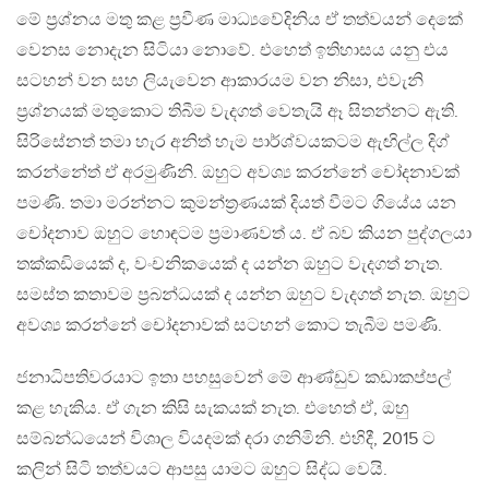
මේ ප‍්‍රශ්නය මතු කළ ප‍්‍රවීණ මාධ්‍යවේදිනිය ඒ තත්වයන් දෙකේ
වෙනස නොදැන සිටියා නොවේ. එහෙත් ඉතිහාසය යනු එය
සටහන් වන සහ ලියැවෙන ආකාරයම වන නිසා, එවැනි
ප‍්‍රශ්නයක් මතුකොට තිබීම වැදගත් වෙතැයි ඈ සිතන්නට ඇති.
සිරිසේනත් තමා හැර අනිත් හැම පාර්ශ්වයකටම ඇඟිල්ල දිග්
කරන්නේත් ඒ අරමුණිනි. ඔහුට අවශ්‍ය කරන්නේ චෝදනාවක්
පමණි. තමා මරන්නට කුමන්ත‍්‍රණයක් දියත් වීමට ගියේය යන
චෝදනාව ඔහුට හොඳටම ප‍්‍රමාණවත් ය. ඒ බව කියන පුද්ගලයා
තක්කඩියෙක් ද, වංචනිකයෙක් ද යන්න ඔහුට වැදගත් නැත.
සමස්ත කතාවම ප‍්‍රබන්ධයක් ද යන්න ඔහුට වැදගත් නැත. ඔහුට
අවශ්‍ය කරන්නේ චෝදනාවක් සටහන් කොට තැබීම පමණි.
ජනාධිපතිවරයාට ඉතා පහසුවෙන් මේ ආණ්ඩුව කඩාකප්පල්
කළ හැකිය. ඒ ගැන කිසි සැකයක් නැත. එහෙත් ඒ, ඔහු
සම්බන්ධයෙන් විශාල වියදමක් දරා ගනිමිනි. එහිදී, 2015 ට
කලින් සිටි තත්වයට ආපසු යාමට ඔහුට සිද්ධ වෙයි.