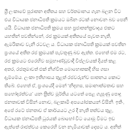
ශ‍්‍රී ලංකාවේ පුරාතන අතීතය සහ වර්තමානය ගැන බලන විට
එය විධායක ජනාධිපති ක‍්‍රමයට ඔබින රටක් නොවන බව පෙනී
යයි. විධායක ජනාධිපති ක‍්‍රමය සහ ප‍්‍රජාතන්ත‍්‍රවාදය එකට
යහතින් පවතින්නේ, රජ ක‍්‍රමයක් අතීතයේ පැවත නැති,
ඇමරිකාව වැනි රටවල ය. විධායක ජනාධිපති ක‍්‍රමයක් පවතින
ප‍්‍රංශයේ අතීත රජ ක‍්‍රමයක් පැවතුණු බව ඇත්ත. එහෙත් එම රට,
රජ ක‍්‍රමයට එරෙහිව සමූහාණ්ඩුවාදී විප්ලවයක් දියත් කළ
අතර, රජතුමාවත් එක් නිශ්චිත මොහොතකදී හිස ගසා
දැම්මේය. ලංකා ඉතිහාසය තුළත් රජවරුන්ව ඝාතනය කොට
තිබේ. එහෙත් ඒ, ප‍්‍රංශයේදී මෙන් ‘නිදහස, සමානාත්මතාව සහ
සහෝදරත්වය’ යන ත‍්‍රිත්ව මූර්තිය යටතේ පෙළ ගැසුණු පොදු
ජනතාවක් විසින් නොව, බලකාමී අපයෝජකයන් විසිනි. ඉතිං,
අපේ රටේ ජනතාව ඒ කාර්යයට උර දී නැති තත්වය තුළ,
විධායක ජනාධිපති ධුරයක් බොහෝ විට යොමු වීමට ඉඩ
ඇත්තේ රාජත්වය කෙරෙහි වන නැමියාවක් දෙසට ය. අනිත්