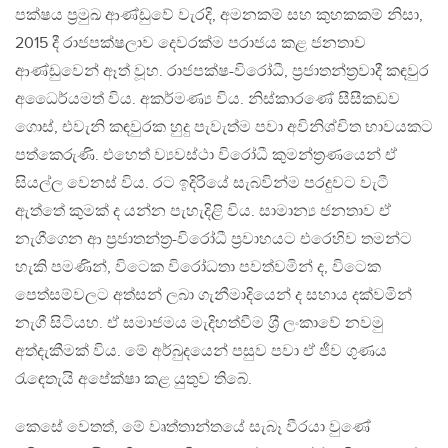
පක්ෂය ප‍්‍රමුඛ ආණ්ඩුවේ වැරදි, අමනකම් සහ කුහකකම් නිසා,
2015 දී රාජපක්ෂලාව දෙවරක්ම පරාජය කළ ජනතාව
ආණ්ඩුවෙන් ඈත් වූහ. රාජපක්ෂ-විරෝධී, ප‍්‍රජාතන්ත‍්‍රවාදී කඳවුර
අධෛර්යමත් විය. අකර්මණ්‍ය විය. නිස්කාරණේ සීසීකඩව
ගොස්, එවැනි කඳවුරක හුදු පැවැත්ම පවා අවිනිශ්චිත භාවයකට
පත්කෙරුණි. එහෙත් ව්‍යවස්ථා විරෝධී කුමන්ත‍්‍රණයෙන් ඒ
සියල්ල වෙනස් විය. රට ඉදිරියේ සැබවින්ම පරදුවට වැටී
ඇත්තේ කුමක් ද යන්න පැහැදිළි විය. සාමාන්‍ය ජනතාව ඒ
නැගීගෙන ආ ප‍්‍රජාතන්ත‍්‍ර-විරෝධී ප‍්‍රවාහයට එරෙහිව තමන්ට
හැකි පමණින්, විටෙක විරෝධතා පවත්වමින් ද, විටෙක
පෙත්සම්වලට අත්සන් ලබා ගැනීමාදියෙන් ද සහාය දක්වමින්
නැගී සිටියහ. ඒ සමාජමය මැදිහත්වීම ශ‍්‍රී ලංකාවේ නවමු
අත්දැකීමක් විය. මේ අර්බුදයෙන් පසුව පවා ඒ ජීව ගුණය
රැඳෙතැයි අපේක්ෂා කළ යුතුව තිබේ.
කෙසේ වෙතත්, මේ වෘත්තාන්තයේ සැබෑ වීරයා වුණේ