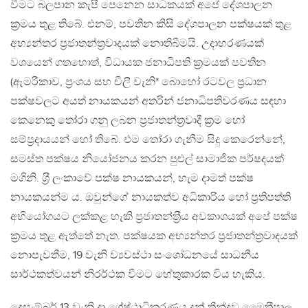
වීමට බලපාන කැපී පෙනෙන සාධකයක් අපේ දේශපාලන
ක‍්‍රමය තුළ තිබේ. එනම්, පවතින කිසි දේශපාලන පක්ෂයක් තුළ
අභ්‍යන්තර ප‍්‍රජාතන්ත‍්‍රවාදයක් නොතිබීමයි. උදාහරණයක්
වශයෙන් ගතහොත්, විධායක ජනාධිපති ක‍්‍රමයක් පවතින
(ඇමරිකාව, ප‍්‍රංශය සහ චිලී වැනි* බොහෝ රටවල ප‍්‍රධාන
පක්ෂවලට අයත් නායකයන් අතරින් ජනාධිපතිවරණය සඳහා
කෙනෙකු තෝරා ගනු ලබන ප‍්‍රජාතන්ත‍්‍රවාදී ක‍්‍රම හෝ
සම්ප‍්‍රදායයන් හෝ තිබේ. එම තෝරා ගැනීම සිදු කෙරෙන්නේ,
සමස්ත පක්ෂය නියෝජනය කරන පුළුල් සාමාජික පර්ෂදයක්
මගිනි. ශ‍්‍රී ලංකාවේ පක්ෂ නායකයන්, හැම දාමත් පක්ෂ
නායකයන්ම ය. ඔවුන්ගේ නායකත්ව අධිකාරිය හෝ ප‍්‍රතිපත්ති
අභියෝගයට ලක්කළ හැකි ප‍්‍රජාතන්ත‍්‍රීය අවකාශයක් අපේ පක්ෂ
ක‍්‍රමය තුළ ඇත්තේ නැත. පක්ෂයක අභ්‍යන්තර ප‍්‍රජාතන්ත‍්‍රවාදයක්
නොපැවතීම, 19 වැනි ව්‍යවස්ථා සංශෝධනයේ සාධනීය
සාර්ථකත්වයන් නිරර්ථක වීමට හේතුකාරක විය හැකිය.
දෙසැම්බර් 13 වැනි දා ශ්‍රේෂ්ඨාධිකරණය දුන් තීන්දුව මෛත‍්‍රීපාල