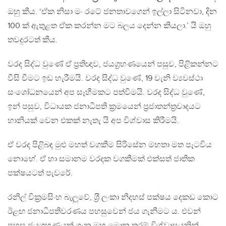
ඔහු කීය. ‘ඒක නිසා මං රටේ ජනතාවගෙන් ඉල්ලා සිටිනවා, දින
100 ක් ඇතුළත ඒක කරන්න මට බලය දෙන්න කියලා.’ යි ඔහු
තවදුරටත් කීය.
වරද සිද්ධ වුණේ ඒ ප‍්‍රතිඥාව, ජයග‍්‍රහණයෙන් පසුව, පිළිකන්නට
වීසි වීමට ඉඩ හැරීමයි. වරද සිද්ධ වුණේ, 19 වැනි ව්‍යවස්ථා
සංශෝධනයෙන් අප සෑහීමකට පත්වීමයි. වරද සිද්ධ වුණේ,
ඉන් පසුව, විධායක ජනාධිපති ක‍්‍රමයෙන් ප‍්‍රජාතන්ත‍්‍රවාදයට
හානියක් වෙන එකක් නැතැ යි අප විශ්වාස කිරීමයි.
ඒ වරද පිළිබඳ මුළු මහත් වගකීම සිරිසේන මහතා මත පැටවිය
නොහේ. ඒ හා සමානම වරදක වගකීමක් එක්සත් ජාතික
පක්ෂයටත් පැවරේ.
රනිල් වික‍්‍රමසිංහ බැලූවේ, ශ‍්‍රී ලංකා නිදහස් පක්ෂය දෙකඩ කොට
ඊළඟ ජනාධිපතිවරණය පහසුවෙන් ජය ගැනීමට ය. එවන්
පහසු ජයග‍්‍රහණයක් ගැන ඔහු මොන තරම් විශ්වාසයකින්