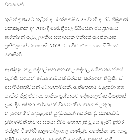
වශයෙන්
කුමන්ත‍්‍රණයට කලින් දා, ඔක්තෝබර් 25 වැනි දා රට තිබුණේ
කොතැනක ද? 2015 දී මෛත‍්‍රීපාල සිරිසේන ජයග‍්‍රහණය
කරන්නේ සැබෑ ලාංකීය සභාගයක එක්සත් ප‍්‍රයත්නයක
ප‍්‍රතිඵලයක් වශයෙනි. 2018 වන විට ඒ සභාගය සීසීකඩ
ගොසිනි.
ආණ්ඩුව කළ දේවල් සහ නොකළ දේවල් මගින් තමන්ගේ
පැරණි සගයන් බොහොමයක් විරසක කරගෙන තිබුණි. ඒ
අසාර්ථකත්වයන් බොහොමයක්, ඇත්තෙන්ම වළක්වා ගත
හැකිව තිබූ ඒවා ය. ජාතික ප‍්‍රශ්නයට දේශපාලනික විසඳුමක්
ලබා දීම දුෂ්කර කාර්යයක් විය හැකිය. එහෙත් උතුරු
නැගෙනහිර දෙපළාතේ යුද්ධයෙන් අසරණ වූ ජනතාවට
ප‍්‍රමාණවත් නිවාස සපයා දීමට නොහැකි වූයේ ඇයි? නුවර
මුස්ලිම් විරෝධී කලකෝලාහල ආණ්ඩුව අපේක්ෂා නොකළ,
හදිසියේ කඩාපාත් වු දෙයක් විය හැකිය. එහෙත්, එහි