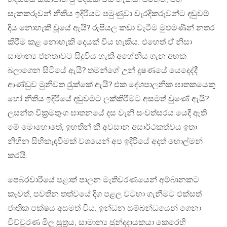
සැකකරුවන් නීතිය ඉදිරියට පමුණුවා වැරදිකරුවන්ට දඬුවම්
දිය නොහැකි වූයේ ඇයි? රුපියල කඩා වැටීම මුළුමණින් නතර
කිරීම කළ නොහැකි දෙයක් විය හැකිය. එහෙත් ඒ නිසා
සාමාන්‍ය ජනතාවට සිදුවිය හැකි අහේනිය ගැන අහක
බලාගෙන සිටියේ ඇයි? තමන්ගේ උන් දූෂණයේ යෙදෙද්දී
ආණ්ඩුව මුනිවත රැුක්කේ ඇයි? එක දේශපාලනික ඝාතකයෙකු
හෝ නීතිය ඉදිරියේ දඬුවමට ලක්කිරීමට අසමත් වුණේ ඇයි?
ලසන්ත වික‍්‍රමතුංග ඝාතනයේ දස වැනි සංවත්සරය යෙදී ඇති
මේ මොහොතේ, ඉහතින් කී අවසාන අසාර්ථකත්වය ඉතා
නිහීන සිහිකැඳවීමක් වශයෙන් අප ඉදිරියේ අදත් හොල්මන්
කරයි.
පෙබරවාරියේ පළාත් පාලන මැතිවරණයෙන් අම්බානකට
කෑවත්, පවතින තත්වයේ දිග පළල වටහා ගැනීමට එක්සත්
ජාතික පක්ෂය අසමත් විය. ඉන්ධන සම්බන්ධයෙන් ගෙනා
විච්චූරණ මිල සූත‍්‍රය, සාමාන්‍ය ඡුන්දදායකයා කෙරෙහි