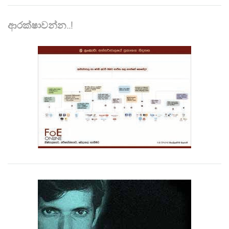
ආරක්ෂාවන්න..!