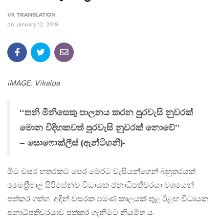
VK TRANSLATION
on
January 12, 2019
iMAGE: Vikalpa
‘‘තනි මිනිසෙකු පාලනය කරන පුරවැසි නුවරක්
මොන විදිහකවත් පුරවැසි නුවරක් නොවේ’’
– සොෆොක්ලීස් (ඇන්ටිගනී)-
මීට වසර හතරකට පෙර මෙරට වැසියන්ගෙන් බහුතරයක්
මෛත‍්‍රීපාල සිරිසේනව විධායක ජනාධිපතිවරයා වශයෙන්
පත්කර ගත්හ. අදින් වසරක පමණ කාලයක් තුළ ඊළඟ විධායක
ජනාධිපතිවරයාව පත්කර ගැනීමට නියමිත ය.