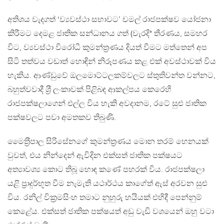
අතිශය වැදගත් ‘ව්‍යවස්ථා සභාවට’ චමල් රාජපක්ෂව යෝජනා
කිරීමට දෙමළ ජාතික සන්ධානය ගත් (වැරදි* තීරණය, සමහර
විට, ව්‍යවස්ථා විරෝධී කුමන්ත‍්‍රණය දියත් වීමට මත්තෙන් අප
සිටි තත්වය වඩාත් හොඳින් නිරූපණය කළ එක් අවස්ථාවක් විය
හැකිය. ආණ්ඩුවේ ඔලමොට්ටලකම්වලට ස්තුතිවන්ත වන්නට,
බහුත්වවාදී ශ‍්‍රී ලංකාවක් පිළිබඳ ආකල්පය කෙරෙහි
රාජපක්ෂලාගෙන් එල්ල විය හැකි අවදානම, රටේ සුළු ජාතික
පක්ෂවලට පවා අමතකව තිබුණි.
මෛත‍්‍රීපාල සිරිසේනගේ කුමන්ත‍්‍රණය මොන තරම් හෙනයක්
වුවත්, එය නින්දෙන් ඇවිදින එක්සත් ජාතික පක්ෂයට
අත්‍යාවශ්‍ය කොට තිබූ හොඳ කණේ පහරක් විය. රාජපක්ෂලා
යළි ප‍්‍රාදුර්භූත වීම නැමැති යථාර්ථය කාගේත් ඇස් අරවන සුළු
විය. රනිල් වික‍්‍රමසිංහ තමාට නුහුරු හයියක් එහිදී පෙන්නුම්
කෙළේය. එක්සත් ජාතික පක්ෂයත් අඩු වැඩි වශයෙන් ඔහු වටා