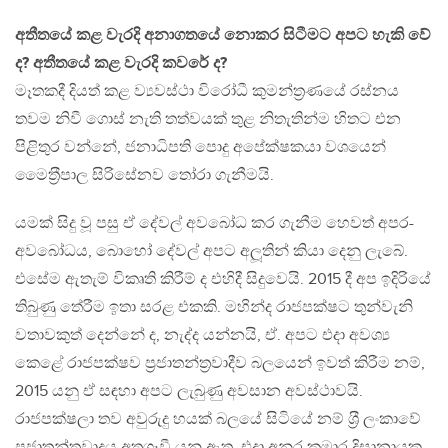
අතීතයේ කළ වැරදි අනාගතයේ නොකර සිටීමට අපට හැකි වේ
ද? අතීතයේ කළ වැරදි කවරේ ද?
මෑතකදී දියත් කළ ව්‍යවස්ථා විරෝධී කුමන්ත‍්‍රණයේ රස්නය
තවම නිවී ගොස් නැති තත්වයක් තුළ නිතැතින්ම හිතට එන
පිළිතුර වන්නේ, ජනාධිපති පොදු අපේක්ෂකයා වශයෙන්
මෛත‍්‍රීපාල සිරිසේනව තෝරා ගැනීමයි.
යමක් සිදු වූ පසු ඒ දේවල් අවබෝධ කර ගැනීම හෙවත් අපර-
අවබෝධය, බොහෝ දේවල් අපට අලූතින් කියා දෙනු ලැබේ.
එසේම ඇතැම් විකෘති කිරීම් ද එහිදී සිදුවෙයි. 2015 දී අප ඉදිරියේ
තිබුණු තේරීම ඉතා සරළ එකකි. මහින්ද රාජපක්ෂට තුන්වැනි
වතාවකුත් දෙන්නේ ද, නැද්ද යන්නයි, ඒ. අපට එදා අවශ්‍ය
කෙළේ රාජපක්ෂව ප‍්‍රජාතන්ත‍්‍රවාදීව බලයෙන් ඉවත් කිරීම නම්,
2015 යනු ඒ සඳහා අපට ලැබුණු අවසාන අවස්ථාවයි.
රාජපක්ෂලා තව අවුරුදු හයක් බලයේ සිටියේ නම් ශ‍්‍රී ලංකාවේ
ප‍්‍රජාතන්ත‍්‍රවාදය අතුගෑවී යනු ඇත. එදා අනුර කුමාර දිසානායක