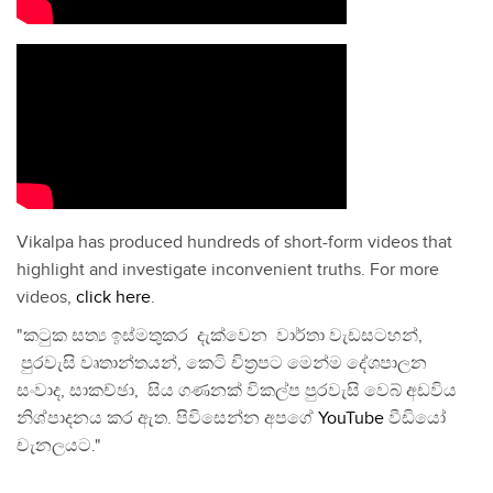
Vikalpa has produced hundreds of short-form videos that
highlight and investigate inconvenient truths. For more
videos,
click here
.
"කටුක සත්‍ය ඉස්මතුකර දැක්වෙන වාර්තා වැඩසටහන්,
පුරවැසි වෘතාන්තයන්, කෙටි චිත්‍රපට මෙන්ම දේශපාලන
සංවාද, සාකච්ඡා, සිය ගණනක් විකල්ප පුරවැසි වෙබ් අඩවිය
නිශ්පාදනය කර ඇත. පිවිසෙන්න අපගේ
YouTube
වීඩියෝ
චැනලයට."