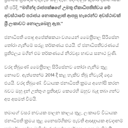
කී පරිදි,
‘‘මහින්ද රාජපක්ෂගේ උමතු ඒකාධිපතිත්වය මේ
අවස්ථාවේ පරාජය නොකළොත් ආපසු හැරෙන්ට අවස්ථාවක්
ශ‍්‍රී ලංකාවට නොලැබෙනු ඇත.’’
ජනාධිපති පොදු අපේක්ෂකයා වශයෙන් මෛත‍්‍රීපාල සිරිසේන
තෝරා ගැනීමේ සරළ තර්කණය එයයි. ඒ ජනාධිපතිවරණයේ
ප‍්‍රතිඵලය මගින් එම තර්කණයේ නිරවද්‍ය භාවය සනාථ වුණි.
වරද තිබුණේ මෛත‍්‍රීපාල සිරිසේනව තෝරා ගැනීම තුළ
නොවේ. ඇත්තෙන්ම 2014 දී කළ හැකිව තිබූ නිවැරදි දෙය
එයයි. වරද තිබුණේ. විධායක ජනාධිපති ක‍්‍රමය අහෝසි කරන
බවට ඔහු දුන් උත්තුංග ප‍්‍රතිඥාව කෙරෙහි ඔහුව බැඳ තබා ගන්ට
අප අසමත් වීමයි.
තමාගේ වසර නවයක පාලන කාලය තුළ, ලංකාවේ විධායක
ජනාධිපති ක‍්‍රමය තුළ නෛසර්ගිකව පැවති ආඥාදායක අවදානම්