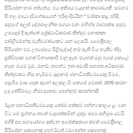
සිරිසේන භාර ගත්තේය. එය අතිශය වැදගත් කාරණයකි. සමහර
සිංහල මාධ්‍ය (විශේෂයෙන් ‘ඉරිදා දිවයින’* වාර්තා කළ පරිදි,
ඔහුගේ අලූත් දේශපාලනික සගයා වන මහින්ද රාජපක්ෂ ඔහුට
උපදෙස් දී ඇත්තේ ශ්‍රේෂ්ඨාධිකරණ තීන්දුව නොතකා
පාර්ලිමේන්තු මැතිවරණයකට යන ලෙසයි. මෛත‍්‍රිපාල
සිරිසේන එම උපදේසය පිළිපැද්දේ නම් ඇති විය හැකිව තිබූ
ප‍්‍රතිවිපාක මහත් විනාශකාරී වනු ඇත. එහෙත් ඔහු එසේ කෙළේ
නැත. එයම වුව, එනම්, තමන්ට ඉතා අවාසි සහගත අධිකරණ
තීන්දුවකට හිස නැමීමට සූදානම් ජනාධිපතිවරයෙකු වීමම,
පසුගිය මාස දෙක තුනේ අලකලංචි කෙසේ වෙතත්, 2015 කරන
ලද තේරීම්වල නිරවද්‍යතාව පෙන්නුම් කරන්නකි.
ඊළඟ ජනාධිපතිවරයෙකු තෝරා පත්කර ගන්නා කාලය ළං වන
විට මේ ප‍්‍රශ්නය තවත් වැදගත්කමින් යුතුව අපට අභිමුඛ වෙයි.
එහිදී අප සහයෝගය දක්වන අපේක්ෂකයා තවත් මෛත‍්‍රීපාල
සිරිසේන කෙනෙකු හෝ ඊටත් වඩා අන්ත කෙනෙකු