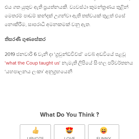
එය ගත යුතුව ඇති ප‍්‍රයත්නයකි. ව්‍යවස්ථා කුමන්ත‍්‍රණය තුළින්
මෙතරම් පාඩම් කන්දක් උගන්වා ඇති තත්වයක් තුළත් එසේ
නොකිරීම, සාපරාධී අමනකමක් වනු ඇත.
තිසරණී ගුණසේකර
2019 ජනවාරි 6 වැනි දා ‘ග‍්‍රවුන්ඞ්වීව්ස්’ වෙබ් අඩවියේ පළවූ
‘what the Coup taught us
‘ නැමැති ලිපියේ සිංහල පරිවර්තනය
‘යහපාලනය ලංකා’ අනුග‍්‍රහයෙනි
What Do You Think ?
UPVOTE
LOVE
FUNNY