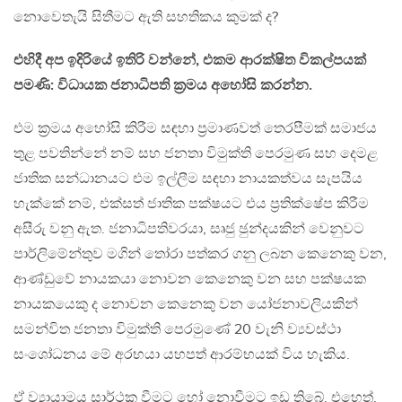
නොවෙතැයි සිතීමට ඇති සහතිකය කුමක් ද?
එහිදී අප ඉදිරියේ ඉතිරි වන්නේ, එකම ආරක්ෂිත විකල්පයක්
පමණි: විධායක ජනාධිපති ක‍්‍රමය අහෝසි කරන්න.
එම ක‍්‍රමය අහෝසි කිරීම සඳහා ප‍්‍රමාණවත් තෙරපීමක් සමාජය
තුළ පවතින්නේ නම් සහ ජනතා විමුක්ති පෙරමුණ සහ දෙමළ
ජාතික සන්ධානයට එම ඉල්ලීම සඳහා නායකත්වය සැපයිය
හැක්කේ නම්, එක්සත් ජාතික පක්ෂයට එය ප‍්‍රතික්ෂේප කිරීම
අසීරු වනු ඇත. ජනාධිපතිවරයා, සෘජු ඡුන්දයකින් වෙනුවට
පාර්ලිමේන්තුව මගින් තෝරා පත්කර ගනු ලබන කෙනෙකු වන,
ආණ්ඩුවේ නායකයා නොවන කෙනෙකු වන සහ පක්ෂයක
නායකයෙකු ද නොවන කෙනෙකු වන යෝජනාවලියකින්
සමන්විත ජනතා විමුක්ති පෙරමුණේ 20 වැනි ව්‍යවස්ථා
සංශෝධනය මේ අරභයා යහපත් ආරම්භයක් විය හැකිය.
ඒ ව්‍යායාමය සාර්ථක වීමට හෝ නොවීමට ඉඩ තිබේ. එහෙත්,