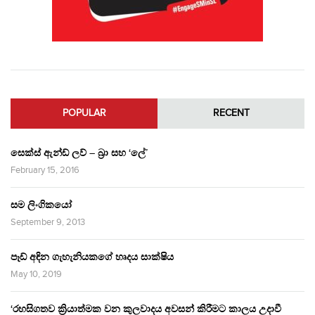
POPULAR
RECENT
සෙක්ස් ඇන්ඩ් ලව් – බ්‍රා සහ ‘ලේ’
February 15, 2016
සම ලිංගිකයෝ
September 9, 2013
පෑඩ් අඳින ගැහැනියකගේ හෘදය සාක්ෂිය
May 10, 2019
‘රහසිගතව ක්‍රියාත්මක වන කුලවාදය අවසන් කිරීමට කාලය උදාවී