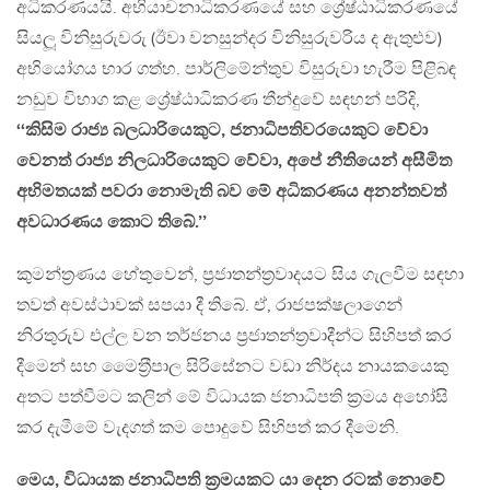
අධිකරණයයි. අභියාචනාධිකරණයේ සහ ශ්‍රේෂ්ඨාධිකරණයේ
සියලූ විනිසුරුවරු (ඊවා වනසුන්දර විනිසුරුවරිය ද ඇතුළුව)
අභියෝගය භාර ගත්හ. පාර්ලිමේන්තුව විසුරුවා හැරීම පිළිබඳ
නඩුව විභාග කළ ශ්‍රේෂ්ඨාධිකරණ තීන්දුවේ සඳහන් පරිදි,
‘‘කිසිම රාජ්‍ය බලධාරියෙකුට, ජනාධිපතිවරයෙකුට වේවා
වෙනත් රාජ්‍ය නිලධාරියෙකුට වේවා, අපේ නීතියෙන් අසීමිත
අභිමතයක් පවරා නොමැති බව මේ අධිකරණය අනන්තවත්
අවධාරණය කොට තිබේ.’’
කුමන්ත‍්‍රණය හේතුවෙන්, ප‍්‍රජාතන්ත‍්‍රවාදයට සිය ගැලවීම සඳහා
තවත් අවස්ථාවක් සපයා දී තිබේ. ඒ, රාජපක්ෂලාගෙන්
නිරතුරුව එල්ල වන තර්ජනය ප‍්‍රජාතන්ත‍්‍රවාදීන්ට සිහිපත් කර
දීමෙන් සහ මෛත‍්‍රීපාල සිරිසේනට වඩා නිර්දය නායකයෙකු
අතට පත්වීමට කලින් මේ විධායක ජනාධිපති ක‍්‍රමය අහෝසි
කර දැමීමේ වැදගත් කම පොදුවේ සිහිපත් කර දීමෙනි.
මෙය, විධායක ජනාධිපති ක‍්‍රමයකට යා දෙන රටක් නොවේ