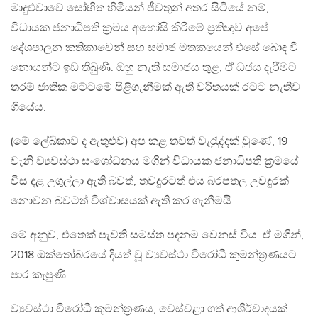
මාදුළුවාවේ සෝභිත හිමියන් ජීවතුන් අතර සිටියේ නම්,
විධායක ජනාධිපති ක‍්‍රමය අහෝසි කිරීමේ ප‍්‍රතිඥාව අපේ
දේශපාලන කතිකාවෙන් සහ සමාජ මතකයෙන් එසේ බොඳ වී
නොයන්ට ඉඩ තිබුණි. ඔහු නැති සමාජය තුළ, ඒ ධජය දැරීමට
තරම් ජාතික මට්ටමේ පිළිගැනීමක් ඇති චරිතයක් රටට නැතිව
ගියේය.
(මේ ලේඛිකාව ද ඇතුළුව) අප කළ තවත් වැරැුද්දක් වුණේ, 19
වැනි ව්‍යවස්ථා සංශෝධනය මගින් විධායක ජනාධිපති ක‍්‍රමයේ
විස දළ උගුල්ලා ඇති බවත්, තවදුරටත් එය බරපතල උවදුරක්
නොවන බවටත් විශ්වාසයක් ඇති කර ගැනීමයි.
මේ අනුව, එතෙක් පැවති සමස්ත පදනම වෙනස් විය. ඒ මගින්,
2018 ඔක්තෝබරයේ දියත් වූ ව්‍යවස්ථා විරෝධී කුමන්ත‍්‍රණයට
පාර කැපුණි.
ව්‍යවස්ථා විරෝධී කුමන්ත‍්‍රණය, වෙස්වළා ගත් ආශීර්වාදයක්