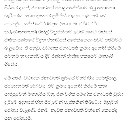
සිටියේ ද යත්, ජනතාවගේ පොදු අපේක්ෂාව ඔහු නොතකා
හැරියේය. යහපාලනයේ ප‍්‍රමිතීන් නැවත නැවතත් කඩ
කෙළේය. සජිත් පේ‍්‍රමදාස (සහ සමහරවිට රවී
කරුණානායකත්) රනිල් වික‍්‍රමසිංහව ඉවත් කොට එක්සත්
ජාතික පක්ෂයේ ඊළඟ ජනාධිපති අපේක්ෂකයා බවට පත්වීමට
බැලූවේය. ඒ අනුව, විධායක ජනාධිපති ක‍්‍රමය අහෝසි කිරීමේ
සටනට නායකත්වය දීම එක්සත් ජාතික පක්ෂයට මගහැරී
ගියේය.
මේ අතර, විධායක ජනාධිපති ක‍්‍රමයේ මහමාරිය මෛත‍්‍රීපාල
සිරිසේනටත් බෝ විය. එම ක‍්‍රමය අහෝසි කිරීමේ කතා
යාප්පුවෙන් මගහැරිය ඔහු, එක වරක් පමණක් ජනාධිපති ධුරය
දැරීමේ අදහසත් හීන් සීරුවෙන් පැත්තකින් තිබ්බේය. ඔහුටත්
රෝගය වැළඳුණි. එනම්, නැවත ජනාධිපති වන්නේ කෙසේද
යන රෝගයයි.