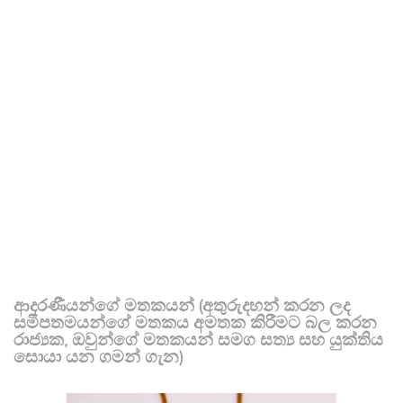
ආදරණීයන්ගේ මතකයන් (අතුරුදහන් කරන ලද
සමීපතමයන්ගේ මතකය අමතක කිරීමට බල කරන
රාජ්‍යක, ඔවුන්ගේ මතකයන් සමග සත්‍ය සහ යුක්තිය
සොයා යන ගමන් ගැන)