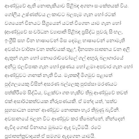
ආණ්ඩුවේ ඇති නොතැකියාව පිළිබඳ අගනා සංකේතයක් විය.
ගෝලීය උෂ්ණත්වය ලංකාවට බලපෑම ගැන හෝ රටක්
වශයෙන් චීනයට සීග‍්‍රයෙන් යටත් වීගෙන යාම ගැන හෝ
(ආණ්ඩුවේ සංවර්ධන ව්‍යාපෘති පිළිබඳ ප‍්‍රසිද්ධ පුවරු සිංහල,
ඉංග‍්‍රීසි සහ චීන භාෂාවෙන් මිස දෙමළ භාෂාවෙන් නොමැති
අවස්ථා වාර්තා වන තත්වයක් තුළ*, දිනපතා ඝාතනය වන අලි
ඇතුන් ගැන හෝ නොරොච්චෝලේ ගල් අඟුරු බලාගාරයේ
අනිටු ඵලවිපාක ගැන හෝ දූෂණය හෝ ළමා අපචාර ගැන හෝ
ආණ්ඩුවට ගානක් නැති විය. මෑතකදී මීගමුව පළාතේ
පුද්ගලයෙකු විසින් අසරණ බල්ලෙකු පුළුස්සා මරණයට
පත්කිරීමේ සිද්ධිය, වළක්වා ගත හැකිව තිබූ ආණ්ඩුවේ තවත්
එක් අසාර්ථකත්වයක නිරූපණයකි. ඒ මන්ද යත්, ‘සත්ව
සුභසාධන පනත’ ආණ්ඩුව නොතකා හැර තිබුණු බැවිනි.
අවසානයේ බලන විට ආණ්ඩුව කර තිබෙන්නේ, නින්දෙන්
ඇවිද ගොස් විනාශය මුඛයට ඇද වැටීමයි. රටේ
ප‍්‍රජාතන්ත‍්‍රවාදයත් ඒ සමගම ඇදගෙන යාමයි.