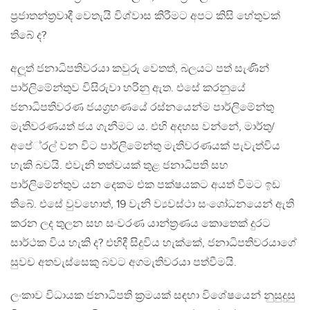
ප‍්‍රජාතන්ත‍්‍රවාදී වෙතැයි විශ්වාස කිරීමට අපට කිසි හේතුවක්
තිබේ ද?
අලූත් ජනාධිපතිවරයා කවුරු වෙතත්, බලයට පත් සැණින්
පාර්ලිමේන්තුව විසිරුවා හරිනු ඇත. එසේ කරනුයේ
ජනාධිපතිවරණ ජයග‍්‍රහණයේ රස්නයෙන්ම පාර්ලිමේන්තු
මැතිවරණයත් ජය ගැනීමට ය. එහි අදහස වන්නේ, මාර්තු/
අපේ‍්‍රල් වන විට පාර්ලිමේන්තු මැතිවරණයක් පැවැත්විය
හැකි බවයි. එවැනි තත්වයක් තුළ ජනාධිපති සහ
පාර්ලිමේන්තුව යන දෙකම එක පක්ෂයකට අයත් වීමට ඉඩ
තිබේ. එසේ වුවහොත්, 19 වැනි ව්‍යවස්ථා සංශෝධනයෙන් ඇති
කරන ලද තුලන සහ සංවරණ යාන්ත‍්‍රණය කොතෙක් දුරට
සාර්ථක විය හැකි ද? එහිදී සිදුවිය හැක්කේ, ජනාධිපතිවරයාගේ
සුවච අතවැස්සෙකු බවට අගමැතිවරයා පත්වීමයි.
ලංකාව විධායක ජනාධිපති ක‍්‍රමයක් සඳහා විශේෂයෙන් නුසුදුසු