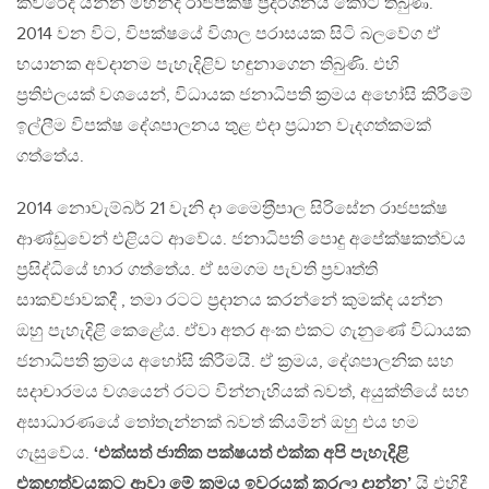
කවරේද යන්න මහින්ද රාජපක්ෂ ප‍්‍රදර්ශනය කොට තිබුණි.
2014 වන විට, විපක්ෂයේ විශාල පරාසයක සිටි බලවේග ඒ
භයානක අවදානම පැහැදිළිව හඳුනාගෙන තිබුණි. එහි
ප‍්‍රතිඵලයක් වශයෙන්, විධායක ජනාධිපති ක‍්‍රමය අහෝසි කිරීමේ
ඉල්ලීම විපක්ෂ දේශපාලනය තුළ එදා ප‍්‍රධාන වැදගත්කමක්
ගත්තේය.
2014 නොවැම්බර් 21 වැනි දා මෛත‍්‍රීපාල සිරිසේන රාජපක්ෂ
ආණ්ඩුවෙන් එළියට ආවේය. ජනාධිපති පොදු අපේක්ෂකත්වය
ප‍්‍රසිද්ධියේ භාර ගත්තේය. ඒ සමගම පැවති ප‍්‍රවෘත්ති
සාකච්ජාවකදී , තමා රටට ප‍්‍රදානය කරන්නේ කුමක්ද යන්න
ඔහු පැහැදිළි කෙළේය. ඒවා අතර අංක එකට ගැනුණේ විධායක
ජනාධිපති ක‍්‍රමය අහෝසි කිරීමයි. ඒ ක‍්‍රමය, දේශපාලනික සහ
සදාචාරමය වශයෙන් රටට වින්නැහියක් බවත්, අයුක්තියේ සහ
අසාධාරණයේ තෝතැන්නක් බවත් කියමින් ඔහු එය හම
ගැසුවේය.
‘එක්සත් ජාතික පක්ෂයත් එක්ක අපි පැහැදිළි
එකඟත්වයකට ආවා මේ ක‍්‍රමය ඉවරයක් කරලා දාන්න’
යි එහිදී