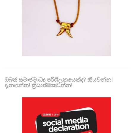
ඔබත් සමාජමාධ්‍ය පරිශීලකයෙක්ද? කියවන්න!
දැනගන්න! ක්‍රියාත්මකවන්න!