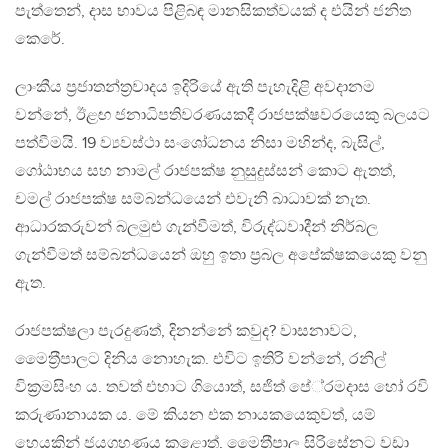
පැත්තෙන්, දාස භාවය පිළිබඳ මානසිකත්වයක් ද එයින් ජනිත
කෙරේ.
ලාංකීය ප‍්‍රජාතන්ත‍්‍රවාදය ඉදිරියේ ඇති පැහැදිළි අවදානම
වන්නේ, ඊළඟ ජනාධිපතිවරණයකදී රාජපක්ෂවරයෙකු බලයට
පත්වීමයි. 19 ව්‍යවස්ථා සංශෝධනය නිසා මහින්ද, බැසිල්,
ගෝඨාභය සහ නාමල් රාජපක්ෂ නුසුදුස්සන් කොට ඇතත්,
චමල් රාජපක්ෂ සම්බන්ධයෙන් එවැනි බාධාවක් නැත.
ආධාරකරුවන් බලමුළු ගැන්වීමත්, විරුද්ධවාදීන් නිර්බල
ගැන්වීමත් සම්බන්ධයෙන් ඔහු ඉතා ප‍්‍රබල අපේක්ෂකයෙකු වනු
ඇත.
රාජපක්ෂලා පැරදුණත්, දිනන්නේ කවුද? වාසනාවට,
මෛත‍්‍රීපාලට දිනිය නොහැක. එවිට ඉතිරි වන්නේ, රනිල්
වික‍්‍රමසිංහ ය. තවත් එහාට ගියොත්, සජිත් පේ‍්‍රමදාස හෝ රවි
කරුණානායක ය. මේ කියන එක නායකයෙකුවත්, යම්
හෙයකින් ජයග‍්‍රහණය කළොත්, මෛත‍්‍රීපාල සිරිසේනට වඩා