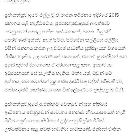
එක්රැුස් වුණි.
ප‍්‍රජාතන්ත‍්‍රවාදයට එල්ල වූ ඒ මාරක තර්ජනය ඉදිරියේ 2015
සභාගය යළි නැගිට්ටේය. ප‍්‍රජාතන්ත‍්‍රවාදයේ ආරක්ෂාව
වෙනුවෙන් දෙමළ ජාතික සන්ධානයත්, ජනතා විමුක්ති
පෙරමුණත් අභීතව නැගී සිටීම, සිරිසේන කල්ලියේ පිල්ලිය
විසින් ජනනය කරන ලද වඩාත් සාධනීය ප‍්‍රතිඵලයක් වශයෙන්
ගිණිය හැකිය. උදාහරණයක් වශයෙන්, එම්. ඒ. සුමන්දිරන් සහ
අනුර කුමාර දිසානායක ඒ අරභයා කළ කතා, අත්‍යාවශ්‍ය
අධ්‍යයනයන් සේ සැලකිය හැකිය. මන්ද යත්, ඔවුන් මේ
ප‍්‍රශ්නය, තම තමන්ගේ හුදු පක්ෂ දෘෂ්ටිවාද වලින් පරිබාහිරව,
ජාතික දෘෂ්ටි කෝණයක තබා විශ්ලේෂණයට ලක්කළ බැවිනි.
ප‍්‍රජාතන්ත‍්‍රවාදයේ ආරක්ෂාව වෙනුවෙන් සහ නීතියේ
ආධිපත්‍යය වෙනුවෙන් සාමාන්‍ය ජනතාව නිරායාසයෙන් නැගී
සිටීම පසුගිය මාස කිහිපයේ උද්ගත වූ සිදුවීම් විසින්
උත්තේජනය කළ තවත් සාධනීය සාධකයකි. එක්සත් ජාතික