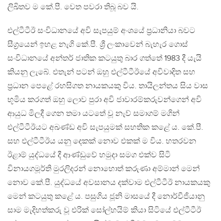
ලිඛිතව ම කේ.පී. වෙත පවරා තිබූ බව යි.
එල්ටීටීඊ සංවිධානයේ අවි සැපයුම් අංශයේ ප්‍රධානියා බවට
සීග්‍රයෙන් ඉහළ නැගි කේ.පී. ශ්‍රී ලංකාවෙන් බැහැර ගොස්
සංවිධානයේ අන්තර් ජාතික කටයුතු බාර ගත්තේ 1983 දී යැයි
කියනු ලැබේ. එතැන් පටන් ඔහු එල්ටීටීඊයේ අවිවාදිත සහ
ප්‍රධාන පෙළේ රහසිගත නායකයකු විය. තායිලන්තය සිය වාස
භූමිය කරගත් ඔහු ලොව පුරා අවි ජාවාරම්කරුවන්ගෙන් අවි
ආයුධ මිලදී ගෙන තමා යටතේ වූ නැව් සමාගම් මගින්
එල්ටීටීඊයට අඛණ්ඩ අවි සැපයුමක් සහතික කළේ ය. කේ.පී.
සහ එල්ටීටීඊය යනු දෙකක් නොව එකක් ම විය. හතරවන
ඊළාම් යුද්ධයේ දී ආණ්ඩුවේ හමුදා සමග එක්ව සිටි
විනායගමූර්ති මුරලිදරන් නොහොත් කරුණා අම්මාන් මෙන්
නොව කේ.පී. යුද්ධයේ අවසානය දක්වාම එල්ටීටීඊ නායකයකු
මෙන් කටයුතු කළේ ය. පසුගිය ජූනි මාසයේ දී නොර්වීජියානු
සාම මැදිහත්කරු වූ එරික් සෝල්හයිම් කියා සිටියේ එල්ටීටීඊ