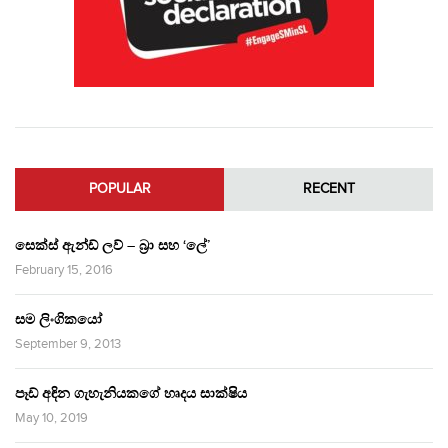
POPULAR
RECENT
සෙක්ස් ඇන්ඩ් ලව් – බ්‍රා සහ ‘ලේ’
February 15, 2016
සම ලිංගිකයෝ
September 9, 2013
පෑඩ් අඳින ගැහැනියකගේ හෘදය සාක්ෂිය
May 10, 2019