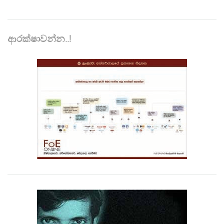
ආරක්ෂාවන්න..!