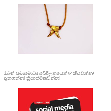
ඔබත් සමාජමාධ්‍ය පරිශීලකයෙක්ද? කියවන්න!
දැනගන්න! ක්‍රියාත්මකවන්න!