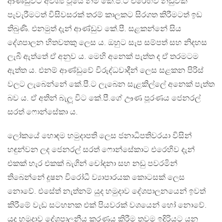
ආණ්ඩුවට අවශ්‍ය වූයේ නම් කේ.පී.ට එරෙහිව නඩුවක්
පැවැරීමටත් විසිවසරක් තරම් කාලකට සිරගත කිරීමටත් ඉඩ
තිබුණි. එනමුත් දැන් ආණ්ඩුව කේ.පී. සළකන්නේ සිය
දේශපාලන හිතවතකු ලෙස ය. ඔහුට සැප සම්පත් සහ නිදහස
ලැබී ඇත්තේ ඒ අනුව ය. මෙහි අනෙක් පැත්ත ද ඒ තරමටම
ඇත්ත ය. එනම් ආණ්ඩුවේ විරුද්ධවාදීන් ලෙස සළකන පිරිස්
වලට ලැබෙන්නේ කේ.පී.ට ලැබෙන සැළකිල්ලේ අනෙක් පැත්ත
බව ය. ඒ අතින් බැලූ විට කේ.පී.ගේ ඌණ පූරණය ජෙනරල්
සරත් ෆොන්සේකා ය.
ලෝකයේ හොඳම හමුදාපති ලෙස ජනාධිපතිවරයා විසින්
හඳුන්වන ලද ජෙනරල් සරත් ෆොන්සේකාට එරෙහිව දැන්
එකක් හැර එකක් බැගින් චෝදනා සහ නඩු පවරමින්
තිබෙන්නේ දූෂන විරෝධී ව්‍යාපාරයක කොටසක් ලෙස
නොවේ. එසේත් නැත්නම් යුද හමුදාව දේශපාලනයෙන් ඉවත්
කිරීමේ වැඩ සටහනක එක් පියවරක් වශයෙන් හෝ නොවේ.
යුද හමුදාව දේශපාලනීය කරණය කිරීම තවම ඉදිරියට යන