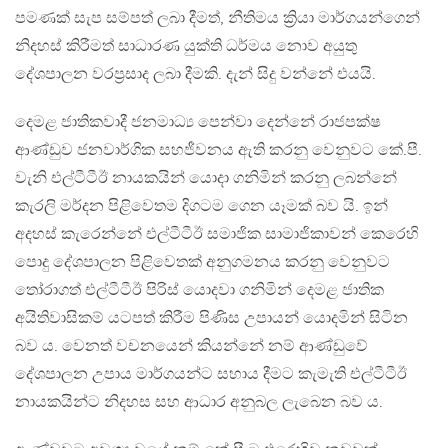
පමණක් සැප සම්පත් ලබා දීමත්, නීතිමය ක්‍රියා මාර්ගයන්ගෙන්
නිදහස් කිරීමත් සාධාරණ යුක්ති ධර්මය නොව අයුතු
දේශපාලන වරප්‍රසාද ලබා දීමකි. දැන් සිදු වන්නේ එයයි.
දෙමළ ජාතිකවාදී ජනමාධ්‍ය පෙන්වා දෙන්නේ රාජපක්ෂ
ආණ්ඩුව ජනවාර්ගික සහජීවනය ඇති කරනු වෙනුවට කේ.පී.
වැනි එල්ටීටීඊ නායකයින් යොදා ගනිමින් කරනු ලබන්නේ
කැරලි මර්දන පිළිවෙතම දිගටම ගෙන යෑමක් බව යි. ඉන්
අදහස් කැරෙන්නේ එල්ටීටීඊ සමාජික සාමාජිකාවන් කෙරෙහි
පොදු දේශපාලන පිළිවෙතක් අනුගමනය කරනු වෙනුවට
තෝරාගත් එල්ටීටීඊ පිරිස් යොදවා ගනිමින් දෙමළ ජාතික
අයිතිවාසිකම් යටපත් කිරීම පිණිස උපායන් යොදමින් සිටින
බව ය. වෙනත් වචනයෙන් කියන්නේ නම් ආණ්ඩුවේ
දේශපාලන උපාය මාර්ගයන්ට සහාය දීමට කැමැති එල්ටීටීඊ
නායකයින්ට නිදහස සහ ආධාර අනුබල ලැබෙන බව ය.