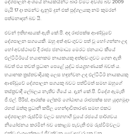
දේශපාලන අංශයේ නායකයින්ට බාර වීමට අවශ්‍ය බව 2009
මැයි 17 දා තමන්ට දැනුම් දුන් එක් පුද්ගලයකු නම් කුමරන්
පත්මනාදන් බව යි.
එවන් ඉතිහාසයක් ඇති කේ.පී. අද රාජපක්ෂ ආණ්ඩුවේ
දේශපාලන සගයෙකි. ඔහු අත් අඩංගුවට පත් වූ හෝ ගන්නා ලද
හෝ අවස්ථාවේ දී රාජ්‍ය ජනමාධ්‍ය මෙරට ජනයාට කීයේ
එල්ටීටීඊයේ භයානකම නායකයකු අත්අඩංගුවට ගෙන ඇති
බවත් එය තවත් ප්‍රධාන පෙළේ යුද්ධ ජයග්‍රහණයක් බවත් ය.
භයානක ත්‍රස්තවාදියකු ලෙස හඳුන්වන ලද එල්ටීටීඊ නායකයකු
ආණ්ඩුවේ දේශපාලන සගයකු බවට පත්වීමත් සමඟ ඔහුගේ
තස්ත්‍රවාදී ලේබලය නැතිව ගියේ ය. දැන් කේ.පී. විදේශ ඇමැති
ජී.එල්. පීරිස්, ආරක්ෂ ලේකම් ගෝඨාභය රාජපක්ෂ සහ යුදහමුදා
රහස් ඔත්තු ප්‍රධානි කපිල හෙන්දාවිතාරණ සමඟ එකට
දේශපාලන රුස්වීම් වලට සහභාගි වූයේ රජයේ පාර්ශවය
නියෝජනය කරමින් බව කොළඹ පැවැති එම රුස්වීම්වලට
එක්වූ එංගලන්තයේ ජීවත්වන වෛද්‍යවරයකු වන