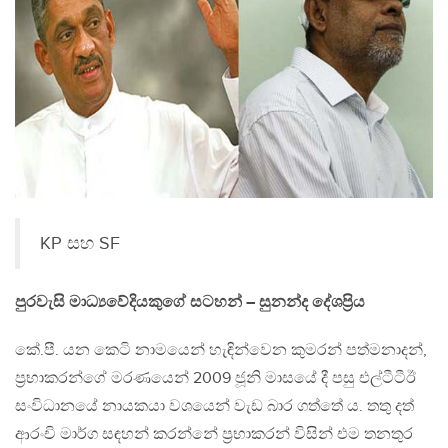
KP සහ SF
පුරවැසි මාධ්‍යවේදියකුගේ සටහන් – සුනන්ද දේශප්‍රිය
කේ.පී. යන කෙටි නාමයෙන් හැඳින්වෙන කුමරන් පත්මනාදන්,
ප්‍රභාකරන්ගේ මරණයෙන් 2009 ජූනි මාසයේ දී පසු එල්ටීටීඊ
සංවිධානයේ නායකයා වශයෙන් වැඩ බාර ගත්තේ ය. තතු දත්
ආරංචි මාර්ග සඳහන් කරන්නේ ප්‍රභාකරන් විසින් එම තනතුර