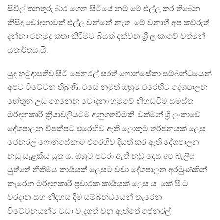
සිවිල් තනතුරු බාර ගෙන සිටියේ නම් මේ එල්ල කර තිබෙන
කිසිදු චෝදනාවක් එල්ල වන්නේ නැත. මේ වනාහී අප කව්රුත්
දන්නා එනමුදු කතා කිරීමට බියක් දක්වන ශ්‍රී ලංකාවේ වත්මන්
යතාර්තය යි.
යුද හමුදාපතිව සිටි ජෙනරල් සරත් ෆොන්සේකා සම්බන්ධයෙන්
අපට විවේචන තිබුණි. එසේ නමුත් ඔහුට එරෙහිව දේශපාලන
හේතූන් උඩ ගෙනෙන චෝදනා හමුවේ නිහඩවීම සමස්ත
මර්දනකාරී ක්‍රියාවලියටම අනුගතවීමකි. වත්මන් ශ්‍රී ලංකාවේ
දේශපාලන විපක්ෂට එරෙහිව ඇති ලොකුම තර්ජනයක් ලෙස
ජෙනරල් ෆොන්සේකාට එරෙහිව දියත් කර ඇති දේශපාලන
නඩු සැළකිය යුතු ය. ඔහුට පවරා ඇති නඩු දෙස අප බැලිය
යුත්තේ නීතිමය කාර්‍යයක් ලෙසට වඩා දේශපාලන අරමුණකින්
කැරෙන මර්දනකාරී ප්‍රචාරක කාර්‍යයක් ලෙස ය. කේ.පී.ට
වරදාන සහ නිදහස දීම සම්බන්ධයෙන් කැරෙන
විවේචනයන්ට වඩා වැදගත් වනු ඇත්තේ ජෙනරල්