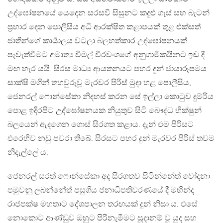
උද්ඝෝෂනයේ යෙදෙන සරසවි සිසුනට කදුළු ගෑස් සහ බැටන්
ප්‍රහාර දෙන පොලීසිය අධි ආරක්ෂිත කළාපයක් තුළ එක්සත්
ජාතීන්ගේ කාර්‍යාලය වටලා බලහත්කාර උද්ඝෝෂනයක්
පැවැත්වීමට අමාත්‍ය විමල් වීරවංශගේ අනුගාමිකයිනට ඉඩ දී
මඟ හැර යයි. සිරස මාධ්‍ය ආයතනයට පහර දුන් ජායාරූපමය
සාක්ෂි මගින් තහවුරුවූ මැරවර පිරිස් මුදා හළ පොලීසිය,
ජෙනරල් ෆොන්සේකා නිදහස් කරන සේ ඉල්ලා කොටුව දුම්රිය
පොළ ඉදිරපිට උද්ඝෝෂනයක නියුතුව සිටි බෞද්ධ භික්ෂුන්
බලයෙන් ඇදගෙන ගොස් සිරගත කළාය. දැන් එම පිරිසට
එරෙහිව නඩු පවරා තිබේ. සිරසට පහර දුන් මැරවර පිරිස් තවම
නිදැල්ලේ ය.
ජෙනරල් සරත් ෆොන්සේකා අද සිරගතව සිටින්නේත් චෝදනා
පමුවනු ලබන්නේත් පසුගිය ජනාධිපතිවරණයේ දී මහින්ද
රාජපක්ෂ මහතාට දේශපාලන තරඟයක් දුන් නිසා ය. එසේ
නොකොට ආණ්ඩුව ඔහුට පිරිනැමීමට සූදානම් වූ යුද සහ