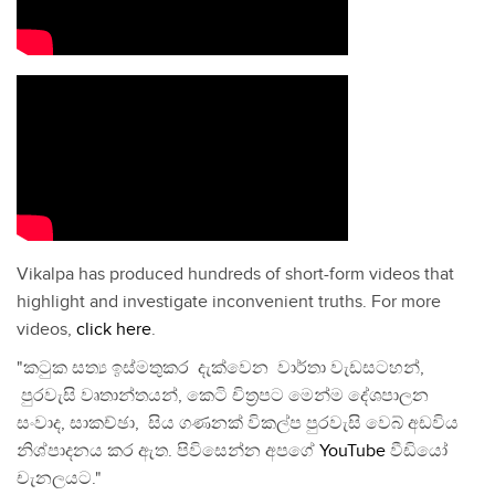
Vikalpa has produced hundreds of short-form videos that
highlight and investigate inconvenient truths. For more
videos,
click here
.
"කටුක සත්‍ය ඉස්මතුකර දැක්වෙන වාර්තා වැඩසටහන්,
පුරවැසි වෘතාන්තයන්, කෙටි චිත්‍රපට මෙන්ම දේශපාලන
සංවාද, සාකච්ඡා, සිය ගණනක් විකල්ප පුරවැසි වෙබ් අඩවිය
නිශ්පාදනය කර ඇත. පිවිසෙන්න අපගේ
YouTube
වීඩියෝ
චැනලයට."