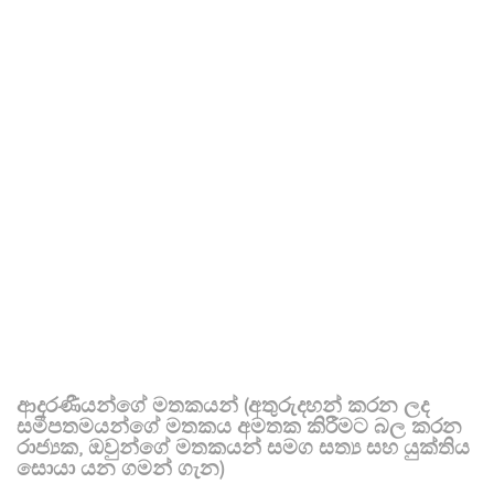
ආදරණීයන්ගේ මතකයන් (අතුරුදහන් කරන ලද
සමීපතමයන්ගේ මතකය අමතක කිරීමට බල කරන
රාජ්‍යක, ඔවුන්ගේ මතකයන් සමග සත්‍ය සහ යුක්තිය
සොයා යන ගමන් ගැන)