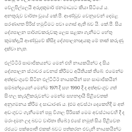
වේලුපිල්ලෙයි අරුදකුමාර් ජනමාධ්‍යට කියා සිටියේ ය.
අනතුරුව වාර්තා වූයේ කේ.පී. ආණ්ඩුව වෙනුවෙන් දෙමළ
සරණාගත පිරිස් හමුවීමට පවා ගොස් ඇති බව යි. කේ.පී. සිය
දේශපාලන පාර්ශවකරුවකු ලෙස සළකා ගැනීමට හේතු
කුමක්දැයි ආණ්ඩුවේ කිසිදු දේශපාලනඥයකු මේ තාක් කරුණු
දක්වා නැත.
එල්ටීටීඊ සාමාජිකයන්ට මෙන් එහි නායකයින්ට ද සිය
දේශපාලන ස්ථාවර වෙනස් කිරීමට අයිතියක් තිබේ. එමෙන්ම
අත්අඩංගුවේ සිටින එල්ටීටීඊ නායකයින් සහ සාමාජිකයින්
සම්බන්දයෙන් මෙන්ම 1971 දී සහ 1990 දී ද අත්අඩංගුව ගත්
සිංහල කැරලිකරුවන්ට මෙන්ම සහනදායී පිළිවෙතක්
අනුගමනය කිරීම ද සාධාරණ ය. (එම අවස්ථා දෙකෙහිදී ම අත්
අඩංගුවට ගැනීමෙන් පසු විශාල පිරිසක් මෙම අවස්ථාවෙහි දී ද
මරා දමන ලද බවට වාර්තා තිබේ.) එසේ නමුත් සිය පිළිවෙත
රජයට පක්ෂපාතී එකක් බවට පත්කරන එවැනි නායකයින්ට