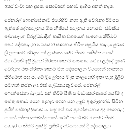
අතර වංචා සහ දූෂණ කොමිෂන් සභාව ආගිය අතක් නැත.
ජෙනරල් ෆොන්සේකාට එරෙහිව නගා ඇති චෝදනා පිටුපස
ඇත්තේ දේශපාලනය මිස නීතියේ පාලනය නොවේ. ස්වකීය
දේශපාලන විරුද්ධවාදීන් කායික වශයෙන් ඝාතනය කිරීමට
පෙර දේශපාලන වශයෙන් ඝාතනය කිරීම පසුගිය කාලය පුරාම
ශ්‍රී ලංකාවේ මර්දනයේ ලක්ෂනයක්ව තිබේ. පකිස්තානයේ
ජනාධිපති අලි බූතෝ සිරගත කොට ඝාතනය කරන ලද්දේ දූෂණ
චෝදනා මත සිරගත කොට ඔහු දේශපාලන වශයෙන් ඝාතනය
කිරීමෙන් පසු ය. මේ මූලෝපාය මෑත කාලයෙහි ඉතා පැහැදිලිව
සටහන් කරන ලද එක් ලේඛකයකු වුයේ, ජෙනරල්
ෆොන්සේකා බලයට පත් කිරීම පිණිස මාධ්‍යකරණයේ යෙදීම ද
හේතු කොට ගෙන පැහැර ගෙන යන ලදුව අතුරුදහන්ව සිටින
ප්‍රගීත් එක්නැලිගොඩ ය. ඔහුගේ එම පූරෝකථනය අද ජෙනරල්
ෆොන්සේකා සම්බන්දයෙන් යථාර්තයක් බවට පත්ව තිබේ.
පැහැර ගැනීමට ලක් වූ ප්‍රගීත් ද අවසානයේ දී දේශපාලන