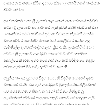
වශයෙන් ඝාතනය කිරීම ද රාජ්‍ය ක්ෂමාලාපකයින්ගේ කාර්‍යයක්
බවට පත් විය.
දස වසරකට පෙර ශ්‍රී ලංකාව හැර ගොස් එංගලන්තයේ පදිංචිව
සිටින ශ්‍රී ලංකාවේ තහනම් කර ඇති පුවත් වෙබ් අඩවියක් වන
ලංකානිව්ස් වෙබ් අඩවියේ ප්‍රධාන විධායක නිළධාරී වන්දිම
විතානාච්චිට එරෙහිව ජාත්‍යන්තර පොලීසියට කරන ලද
පැමිණිල්ල ද එවැනි දේශපාලන ක්‍රියාවකි. ලංකානිවිස් වෙබ්
අඩවිය ශ්‍රී ලංකාවේ ආණ්ඩුව කෙරෙහි විවේචනාත්මක
ආකල්පයක් දරන අතර පෙනෙන්නට ඇති පරිදි මෙම නඩුව
පවරා ඇත්තේ ඊට පළි ගැනීමක් වශයෙනි.
පසුගිය කාලය පුරාවට සිදුවූ මෙවැනි සිදුවීම් බොහෝ අපේ
මතකයේ තිබේ. එය දැන් ආණ්ඩුවේ මූලෝපායික පිළිවෙතක්
බව පෙනෙන්නට තිබේ. බොහෝ නීතිමය තීන්දු ගනු
ලැබෙන්නේ නීතියේ පාලනය අනුව නොව දේශපාලන ඇයි
හොදයිකම් අනුව ය. සිය අයිතිවාසිනම් ඉල්ලා සාමකාමී