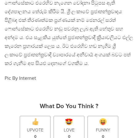
ෆොන්සේකාට එරෙහිව නැගෙන චෝදනා පිටුපස ඇති
දේශපාලනය තේරුම් කිරීම යි. ශ්‍රී ලංකාවේ ප්‍රජාතන්ත්‍රවාදය
පිළිබඳ එක් තීරණාත්මක ප්‍රශ්ණයක් නම් ජෙනරල් සරත්
ෆොන්සේකාට එරෙහිව නඩු පවරනු ලැබ ඇති හේතුව සහ
අන්දම ය. එය සැළකිය යුත්තේ ප්‍රජාතන්ත්‍රවාදී ක්‍රියාවලියට එල්ල
කැරෙන ප්‍රහාරයක් ලෙස ය. ඊට එරෙහිව හඬ නැගීම ශ්‍රී
ලංකාවේ ප්‍රජාතන්ත්‍රවාදී ව්‍යාපාරයේ අනීවාර්‍ය අංගයක් බවට පත්
කර ගැනීම අප සියළු දෙනාගේ වගකීම ය.
Pic By Internet
What Do You Think ?
UPVOTE
LOVE
FUNNY
0
0
0