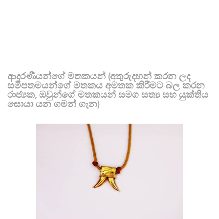
ආදරණීයන්ගේ මතකයන් (අතුරුදහන් කරන ලද
සමීපතමයන්ගේ මතකය අමතක කිරීමට බල කරන
රාජ්‍යක, ඔවුන්ගේ මතකයන් සමග සත්‍ය සහ යුක්තිය
සොයා යන ගමන් ගැන)