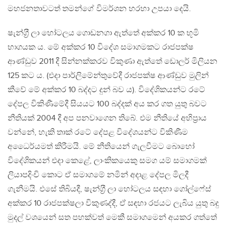
මහජනතාවටත් තමන්ගේ විමර්ශන හරහා උපයා දෙයි.
ෂැන්ග‍්‍රී ලා හෝටලය ගොඩනගා ඇත්තේ අක්කර 10 ක භූමි
භාගයක ය. මේ අක්කර 10 විදේශ සමාගමකට රාජපක්ෂ
ආණ්ඩුව 2011 දී සින්නක්කරව විකුණා ඇත්තේ ඩොලර් මිලියන
125 කට ය. (එදා පාර්ලිමේන්තුවේදී රාජපක්ෂ ආණ්ඩුව මුලින්
කීවේ මේ අක්කර 10 බද්දට දුන් බව ය). විදේශිකයන්ට රටේ
දේපල විකිණීමේදී සියයට 100 බද්දක් අය කර ගත යුතු බවට
නීතියක් 2004 දී අප පනවාගෙන තිබේ. එම නීතියේ අභිප‍්‍රාය
වන්නේ, හැකි තාක් රටේ දේපළ විදේශයන්ට විකිණීම
අධෛර්යමත් කිරීමයි. මේ නීතියෙන් ගැලවීමට බොහෝ
විදේශිකයන් එදා කෙළේ, ලාංකිකයෙකු සමග යම් සමාගමක්
ලියාපදිංචි කොට ඒ සමාගමේ නමින් අදාළ දේපල මිලදී
ගැනීමයි. එසේ තිබියදී, ෂැන්ග‍්‍රී ලා හෝටලය සඳහා ගෝල්ෆේස්
අක්කර 10 රාජපක්ෂලා විකුණද්දී, ඒ සඳහා රජයට ලැබිය යුතු බදු
මුදල් වශයෙන් සත පහක්වත් මෙකී සමාගමෙන් අයකර ගත්තේ