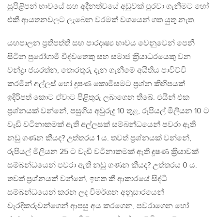
සුපිළිපන් භාවයේ සහ අදීනත්වයේ අඩුවක් පුරවා ගැනීමට හෝ
එකී ආයතනවලට ලැබෙන වරමක් වශයෙන් ගත යුතු නැත.
යහපාලන ප‍්‍රතිපත්ති සහ පාරදෘෂ්‍ය භාවය වෙනුවෙන් පෙනී
සිටින පුරෝගාමී විද්වතෙකු සහ සමාජ ක‍්‍රියාධරයෙකු වන
චන්ද්‍රා ජයරත්න, තොරතුරු දැන ගැනීමේ අයිතිය පාවිච්චි
කරමින් අල්ලස් හෝ දූෂණ කොමිසමට ප‍්‍රශ්න කිහිපයක්
ඉදිරිපත් කොට ඒවාට පිළිතුරු ලබාගෙන තිබේ. එයින් එක
ප‍්‍රශ්නයක් වන්නේ, පසුගිය අවුරුදු 10 තුළ, රුපියල් මිලියන 10 ට
වැඩි වටිනාකමක් ඇති අල්ලසක් සම්බන්ධයෙන් පවරා ඇති
නඩු ගණන කීයද? උත්තරය 1 ය. තවත් ප‍්‍රශ්නයක් වන්නේ,
රුපියල් මිලියන 25 ට වැඩි වටිනාකමක් ඇති දූෂණ ක‍්‍රියාවක්
සම්බන්ධයෙන් පවරා ඇති නඩු ගණන කීයද? උත්තරය 0 ය.
තවත් ප‍්‍රශ්නයක් වන්නේ, ඉහත කී ආකාරයේ සිද්ධි
සම්බන්ධයෙන් කරන ලද විමර්ශන අනුසාරයෙන්
වැරදිකරුවන්ගෙන් ආපසු අය කරගෙන, පවරාගෙන හෝ