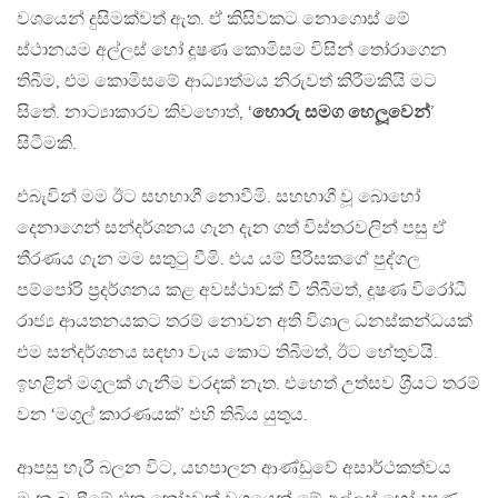
වශයෙන් දුසිමක්වත් ඇත. ඒ කිසිවකට නොගොස් මේ
ස්ථානයම අල්ලස් හෝ දූෂණ කොමිසම විසින් තෝරාගෙන
තිබීම, එම කොමිසමේ ආධ්‍යාත්මය නිරුවත් කිරීමකියි මට
සිතේ. නාට්‍යාකාරව කිවහොත්, ‘
හොරු සමග හෙලූවෙන්
’
සිටීමකි.
එබැවින් මම ඊට සහභාගී නොවීමි. සහභාගී වූ බොහෝ
දෙනාගෙන් සන්දර්ශනය ගැන දැන ගත් විස්තරවලින් පසු ඒ
තීරණය ගැන මම සතුටු වීමි. එය යම් පිරිසකගේ පුද්ගල
පම්පෝරි ප‍්‍රදර්ශනය කළ අවස්ථාවක් වී තිබීමත්, දූෂණ විරෝධී
රාජ්‍ය ආයතනයකට තරම් නොවන අති විශාල ධනස්කන්ධයක්
එම සන්දර්ශනය සඳහා වැය කොට තිබීමත්, ඊට හේතුවයි.
ඉහළින් මගුලක් ගැනීම වරදක් නැත. එහෙත් උත්සව ශ‍්‍රීයට තරම්
වන ‘මගුල් කාරණයක්’ එහි තිබිය යුතුය.
ආපසු හැරී බලන විට, යහපාලන ආණ්ඩුවේ අසාර්ථකත්වය