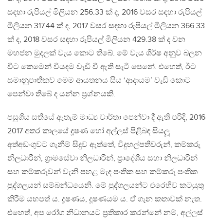
සඳහා රුපියල් මිලියන 256.33 ක් ද, 2016 වසර සඳහා රුපියල්
මිලියන 317.44 ක් ද, 2017 වසර සඳහා රුපියල් මිලියන 366.33
ක් ද, 2018 වසර සඳහා රුපියල් මිලියන 429.38 ක් ද වන
මහජන මුදලක් වැය කොට තිබේ. මේ වැය ශීර්ෂ අනුව බලන
විට කෙමෙන් වියදම වැඩි වී ඇති සැටි පෙනේ. එහෙත්, ඊට
සමානුපාතිකව මෙම ආයතනය සිය ‘ආදායම’ වැඩි කොට
පෙන්වා තිබේ ද යන්න ප‍්‍රශ්නයකි.
පසුගිය සතියේ ඇතැම් මාධ්‍ය වාර්තා පෙන්වා දී ඇති පරිදි, 2016-
2017 අතර කාලයේ දූෂණ හෝ අල්ලස් පිළිබඳ සියලූ
අත්අඩංගුවට ගැනීම් සිදුව ඇත්තේ, විදුහල්පතිවරුන්, කම්කරු
නිලධාරීන්, ග‍්‍රාමසේවා නිලධාරීන්, ප‍්‍රාදේශීය සභා නිලධාරීන්
සහ කම්කරුවන් වැනි පහළ මැද පංතික සහ කම්කරු පංතික
පුද්ගලයන් සම්බන්ධයෙනි. මේ පුද්ගලයන්ට එරෙහිව කටයුතු
කිරීම යහපත් ය. දූෂණය, දූෂණයම ය. ඒ ගැන කතාවක් නැත.
එහෙත්, අප රෝග නිධානයට ප‍්‍රතිකාර කරන්නේ නම්, අල්ලස්