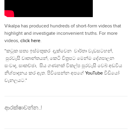
Vikalpa has produced hundreds of short-form videos that
highlight and investigate inconvenient truths. For more
videos,
click here
.
"කටුක සත්‍ය ඉස්මතුකර දැක්වෙන වාර්තා වැඩසටහන්,
පුරවැසි වෘතාන්තයන්, කෙටි චිත්‍රපට මෙන්ම දේශපාලන
සංවාද, සාකච්ඡා, සිය ගණනක් විකල්ප පුරවැසි වෙබ් අඩවිය
නිශ්පාදනය කර ඇත. පිවිසෙන්න අපගේ
YouTube
වීඩියෝ
චැනලයට."
ආරක්ෂාවන්න..!