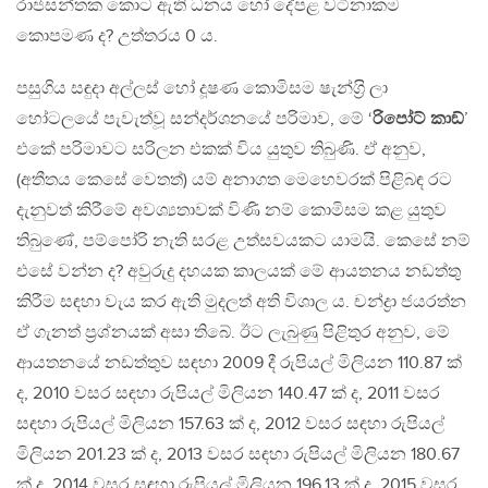
රාජසන්තක කොට ඇති ධනය හෝ දේපළ වටිනාකම
කොපමණ ද? උත්තරය 0 ය.
පසුගිය සඳුදා අල්ලස් හෝ දූෂණ කොමිසම ෂැන්ග‍්‍රි ලා
හෝටලයේ පැවැත්වූ සන්දර්ශනයේ පරිමාව, මේ ‘
රිපෝට් කාඞ්
’
එකේ පරිමාවට සරිලන එකක් විය යුතුව තිබුණි. ඒ අනුව,
(අතීතය කෙසේ වෙතත්) යම් අනාගත මෙහෙවරක් පිළිබඳ රට
දැනුවත් කිරීමේ අවශ්‍යතාවක් විණි නම් කොමිසම කළ යුතුව
තිබුණේ, පම්පෝරි නැති සරළ උත්සවයකට යාමයි. කෙසේ නම්
එසේ වන්න ද? අවුරුදු දහයක කාලයක් මේ ආයතනය නඩත්තු
කිරීම සඳහා වැය කර ඇති මුදලත් අති විශාල ය. චන්ද්‍රා ජයරත්න
ඒ ගැනත් ප‍්‍රශ්නයක් අසා තිබේ. ඊට ලැබුණු පිළිතුර අනුව, මේ
ආයතනයේ නඩත්තුව සඳහා 2009 දී රුපියල් මිලියන 110.87 ක්
ද, 2010 වසර සඳහා රුපියල් මිලියන 140.47 ක් ද, 2011 වසර
සඳහා රුපියල් මිලියන 157.63 ක් ද, 2012 වසර සඳහා රුපියල්
මිලියන 201.23 ක් ද, 2013 වසර සඳහා රුපියල් මිලියන 180.67
ක් ද, 2014 වසර සඳහා රුපියල් මිලියන 196.13 ක් ද, 2015 වසර