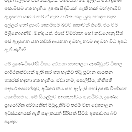
මැන බැලීමේ එක කෝදුවක් වශයෙන් මේ අල්ලස් හෝ දූෂණ
කොමිසම ගත හැකිය. දූෂණ සිද්ධියක් හැකි තාක් මන්දගාමීව
ඇදගෙන යාමට නම් ඒ ගැන වාර්තා කළ යුතු හොඳම තැන
අල්ලස් හෝ දූෂණ කොමිසම බවට කතාවක් තිබේ. එය මම
පිළිනොගනිමි. මන්ද යත්, එසේ විමර්ශන හෝ නඩුගොනු සිත්
සේ ඇදගෙන යන තවත් ආයතන ද ඕනෑ තරම් අද වන විට අපට
ඇති බැවිනි.
මේ දූෂණ-විරෝධී විෂය අරභයා යහපාලන ආණ්ඩුවේ විශාල
සාර්ථකත්වයක් ඇති කර ගත හැකිව තිබූ ප‍්‍රධාන ආයතන
හතරක් හඳුනා ගත හැකිය. ඒවා නම්, පොලීසිය, නීතිපති
දෙපාර්තමේන්තුව, අධිකරණය සහ අල්ලස් හෝ දූෂණ විමර්ශන
කොමිසම ය. මේ සියල්ලට නායකත්වය සැපයීමට, දූෂණය
ප‍්‍රායෝගික අර්ථයකින් පිටුදැකීමට තරම් වන දේශපාලන
අධිෂ්ඨානයක් ඇති පාලකයන් පිරිසක් සිටීම අත්‍යාවශ්‍ය බව
සැබෑව.