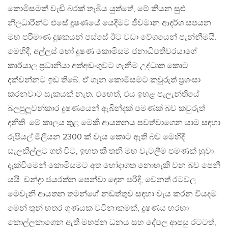
කොමිසමක් වැඩි බරක් තැබිය යුත්තේ, මේ කියන සුළු
නිලධාරීන්ට එසේ දූෂණයේ යෙදීමට ජීවමාන ආදර්ශ සපයන
මහ පරිමාණ දූෂකයන් පස්සේ ඊට වඩා වේගයෙන් පැන්නීමයි.
මෙහිදී, අල්ලස් හෝ දූෂණ කොමිසම ජනාධිපතිවරයාගේ
කාර්යාල ප‍්‍රධානියා අත්අඩංගුවට ගැනීම උද්ධෘත කොට
දක්වන්නට ඉඩ තිබේ. ඒ ගැන කොමිසමට කවුරුත් ප‍්‍රශංසා
කරනවාට සැකයක් නැත. එහෙත්, එය ඉහළ පැලැන්තියේ
බලපුලූවන්කාර දූෂණයෙන් ඇබින්දක් පමණක් බව කවුරුත්
දනිති. මේ කාලය තුළ මෙකී ආයතනය පවත්වාගෙන යාම සඳහා
රුපියල් මිලියන 2300 ක් වැය කොට ඇති බව මෙහිදී
සැලකිල්ලට ගත් විට, ඉහත කී තනි මහ වැටලීම පමණක් හුවා
දැක්වීමෙන් කොමිසමට අත හෝදාගත නොහැකි වන බව පෙනී
යයි. චන්ද්‍රා ජයරත්න පෙන්වා දෙන පරිදි, වෙනත් රටවල
මෙවැනි ආයතන තමන්ගේ නඩත්තුව සඳහා වැය කරන වියදම
මෙන් තුන් හතර ගුණයක වටිනාකමක්, දූෂණය හරහා
කොල්ලකාගෙන ඇති මහජන ධනය සහ දේපල ආපසු රටටත්,