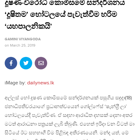
දූෂණ-විරෝධී කොමිසමේ සන්දර්ශනය
‘දූෂිතම’ හෝටලයේ පැවැත්වීම හරිම
‘යහපාලනිකයි’
GAMINI VIYANGODA
on
March 25, 2019
iMage by:
dailynews.lk
අල්ලස් හෝ දූෂණ කොමිසමේ සන්දර්ශනයක් පසුගිය සඳුදා(18)
ජනාධිපතිවරයාගේ ප‍්‍රධානත්වයෙන් ගෝල්ෆේස් ‘ෂැන්ග‍්‍රී ලා’
හෝටලයේදී පැවැත්විණ. ඒ සඳහා ආරාධිත දහසක් දෙනා අතර
මටත් ආරාධනා පත‍්‍රයක් ලැබී තිබුණි. එහෙත් ඉරිදා වන විටත් මා
සිටියේ ඊට සහභාගී වීම පිළිබඳ අතීරණයෙනි. මන්ද යත්, මේ