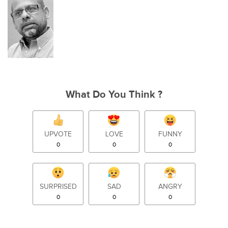
What Do You Think ?
UPVOTE
LOVE
FUNNY
0
0
0
SURPRISED
SAD
ANGRY
0
0
0