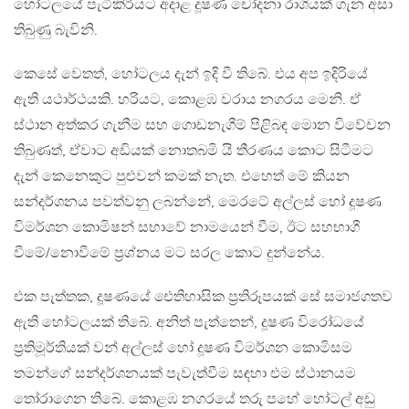
හෝටලයේ පැටිකිරියට අදාළ දූෂණ චෝදනා රාශියක් ගැන අසා
තිබුණු බැවිනි.
කෙසේ වෙතත්, හෝටලය දැන් ඉදි වී තිබේ. එය අප ඉදිරියේ
ඇති යථාර්ථයකි. හරියට, කොළඹ වරාය නගරය මෙනි. ඒ
ස්ථාන අත්කර ගැනීම සහ ගොඩනැගීම් පිළිබඳ මොන විවේචන
තිබුණත්, ඒවාට අඩියක් නොතබමි යි තීරණය කොට සිටීමට
දැන් කෙනෙකුට පුළුවන් කමක් නැත. එහෙත් මේ කියන
සන්දර්ශනය පවත්වනු ලබන්නේ, මෙරටේ අල්ලස් හෝ දූෂණ
විමර්ශන කොමිෂන් සභාවේ නාමයෙන් වීම, ඊට සහභාගී
වීමේ/නොවීමේ ප‍්‍රශ්නය මට සරල කොට දුන්නේය.
එක පැත්තක, දූෂණයේ ඓතිහාසික ප‍්‍රතිරූපයක් සේ සමාජගතව
ඇති හෝටලයක් තිබේ. අනිත් පැත්තෙන්, දූෂණ විරෝධයේ
ප‍්‍රතිමූර්තියක් වන් අල්ලස් හෝ දූෂණ විමර්ශන කොමිසම
තමන්ගේ සන්දර්ශනයක් පැවැත්වීම සඳහා එම ස්ථානයම
තෝරාගෙන තිබේ. කොළඹ නගරයේ තරු පහේ හෝටල් අඩු