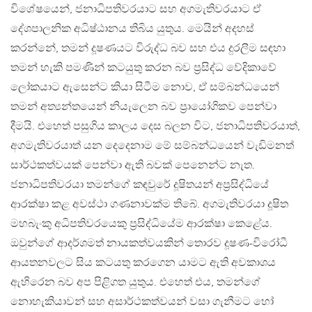
විශේෂයෙන්, ජනාධිපතිවරයාට සහ අගමැතිවරයාට ඒ
දේශපාලනික අධිෂ්ඨානය තිබිය යුතුය. මෙයින් අදහස්
කරන්නේ, තමන් දූෂණයට විරුද්ධ බව සහ එය දුරලීම සඳහා
තමන් හැකි පමණින් කටයුතු කරන බව ප‍්‍රසිද්ධ වේදිකාවේ
ලෝකයාට ඇසෙන්ට කියා සිටීම නොව, ඒ සම්බන්ධයෙන්
තමන් අත්‍යන්තයෙන් නියැලෙන බව ප‍්‍රායෝගිකව පෙන්වා
දීමයි. එහෙත් පසුගිය කාලය දෙස බලන විට, ජනාධිපතිවරයාත්,
අගමැතිවරයාත් යන දෙදෙනාම මේ සම්බන්ධයෙන් වැඩිමනත්
සාර්ථකත්වයක් පෙන්වා ඇති බවක් පෙනෙන්ට නැත.
ජනාධිපතිවරයා තමන්ගේ කඳවුරේ දූෂිතයන් අප‍්‍රසිද්ධියේ
ආරක්ෂා කළ අවස්ථා ගණනාවක්ම තිබේ. අගමැතිවරයා දූෂිත
මහබැංකු අධිපතිවරයෙකු ප‍්‍රසිද්ධියේම ආරක්ෂා කෙළේය.
ඔවුන්ගේ ආදර්ශමත් නායකත්වයකින් තොරව දූෂණ-විරෝධී
ආයතනවලට සිය කටයතු කරගෙන යාමට ඇති අවකාශය
ඇහිරෙන බව අප පිළිගත යුතුය. එහෙත් එය, තමන්ගේ
නොහැකියාවන් සහ අසාර්ථකත්වයන් වසා ගැනීමට හෝ