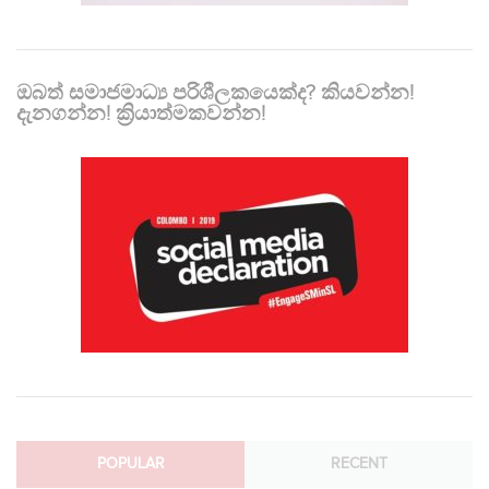
ඔබත් සමාජමාධ්‍ය පරිශීලකයෙක්ද? කියවන්න!
දැනගන්න! ක්‍රියාත්මකවන්න!
POPULAR
RECENT