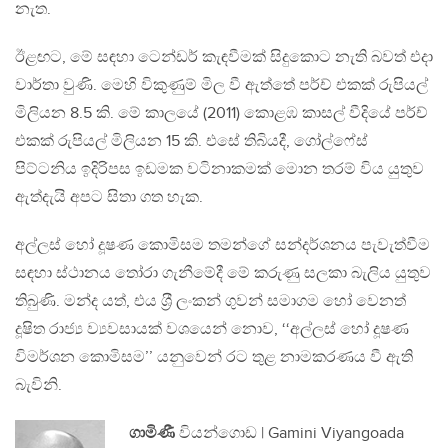
නැත.
ඊළඟට, මේ සඳහා ටෙන්ඩර් කැඳවීමක් සිදුකොට නැති බවත් එදා
වාර්තා වුණි. මෙහි විකුණුම් මිල වී ඇත්තේ පර්ච් එකක් රුපියල්
මිලියන 8.5 කි. මේ කාලයේ (2011) කොළඹ කාසල් වීදියේ පර්ච්
එකක් රුපියල් මිලියන 15 කි. එසේ තිබියදී, ගෝල්ෆේස්
පිට්ටනිය ඉදිරිපස ඉඩමක වටිනාකමක් මොන තරම් විය යුතුව
ඇත්දැයි අපට සිතා ගත හැක.
අල්ලස් හෝ දූෂණ කොමිසම තමන්ගේ සන්දර්ශනය පැවැත්වීම
සඳහා ස්ථානය තෝරා ගැනීමේදී මේ කරුණු සලකා බැලිය යුතුව
තිබුණි. මන්ද යත්, එය ශ‍්‍රී ලංකන් ගුවන් සමාගම හෝ වෙනත්
දූෂිත රාජ්‍ය ව්‍යවසායක් වශයෙන් නොව, ‘‘අල්ලස් හෝ දූෂණ
විමර්ශන කොමිසම’’ යනුවෙන් රට තුළ නාමකරණය වී ඇති
බැවිනි.
ගාමිණී
වියන්ගොඩ | Gamini Viyangoada