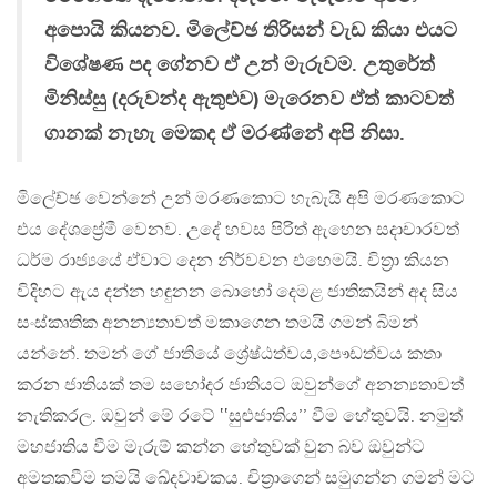
අපොයි කියනව. මිලේච්ඡ තිරිසන් වැඩ කියා එයට
විශේෂණ පද ගේනව ඒ උන් මැරුවම. උතුරේත්
මිනිස්සු (දරුවන්ද ඇතුළුව) මැරෙනව ඒත් කාටවත්
ගානක් නැහැ මෙකද ඒ මරණ්නේ අපි නිසා.
මිලේච්ඡ වෙන්නේ උන් මරණකොට හැබැයි අපි මරණකොට
එය දේශප්‍රේමී වෙනව. උදේ හවස පිරිත් ඇහෙන සදාචාරවත්
ධර්ම රාජ්‍යයේ ඒවාට දෙන නිර්වචන එහෙමයි. චිත්‍රා කියන
විදිහට ඇය දන්න හඳුනන බොහෝ දෙමළ ජාතිකයින් අද සිය
සංස්කෘතික අනන්‍යතාවත් මකාගෙන තමයි ගමන් බිමන්
යන්නේ. තමන් ගේ ජාතියේ ශ්‍රේෂ්ඨත්වය,පෞඩත්වය කතා
කරන ජාතියක් තම සහෝදර ජාතියට ඔවුන්ගේ අනන්‍යතාවත්
නැතිකරල. ඔවුන් මේ රටේ ‛‛සුළුජාතිය’’ වීම හේතුවයි. නමුත්
මහජාතිය වීම මැරුම් කන්න හේතුවක් වුන බව ඔවුන්ට
අමතකවීම තමයි ඛේදවාචකය. චිත්‍රාගෙන් සමුගන්න ගමන් මට