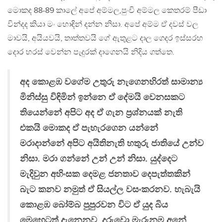
මොකද 88-89 කාලේ අපේ අම්මල,පුංචි අම්මල කෙතරම් පීඩා
වින්දද කියා මං හොඳින් දන්න නිසා. අපේ අම්ම ඒ දවස් වල
මාවයි, අයියවයි, තාත්තවයි ගේ ඇතුළට දාල ගෙදර ඉස්සරහ
දොර හරස් වෙන්න පැදුරක් දාගෙනයි නිදිය ගත්තෙ.
අද කොළඹ වගේම උතුරු නැගෙනහිරත් සාමාන්‍ය
මිනිස්සු විඳිමින් ඉන්නෙ ඒ දේමයි වෙනසකට
තියෙන්නේ අපිට අද ඒ ගැන ප්‍රශ්නයක් නැති
එකයි මොකද ඒ පැහැරගෙන යන්නේ
මරාදාන්නේ අපිට අයිතිනැති හතුරු ජාතියේ උන්ව
නිසා. මරා ගන්නේ උන් උන් නිසා. යුද්දෙට
මැදිවුන අහිංසක දෙමළ ජනතාව දෙපැත්තකින්
බැට කනව නමුත් ඒ සියල්ල වසංකරනව. හැබැයි
කොළඹ බෝම්බ පුපුරවන විට ඒ යුද බිය
මෙහෙටත් දැනෙනව. දරුවො මැරුනම අනේ