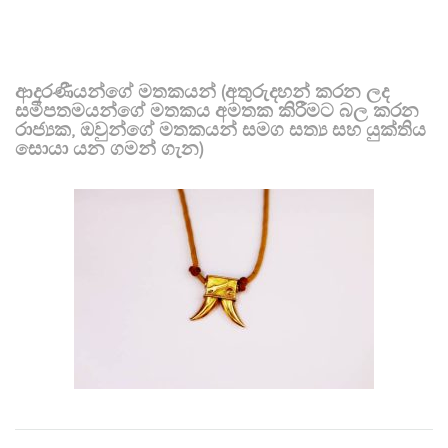
ආදරණීයන්ගේ මතකයන් (අතුරුදහන් කරන ලද
සමීපතමයන්ගේ මතකය අමතක කිරීමට බල කරන
රාජ්‍යක, ඔවුන්ගේ මතකයන් සමග සත්‍ය සහ යුක්තිය
සොයා යන ගමන් ගැන)