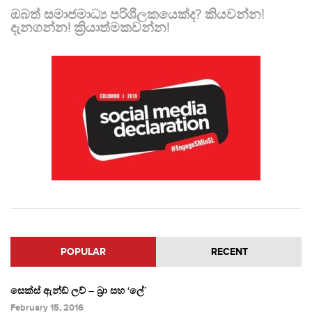
ඔබත් සමාජමාධ්‍ය පරිශීලකයෙක්ද? කියවන්න!
දැනගන්න! ක්‍රියාත්මකවන්න!
POPULAR
RECENT
සෙක්ස් ඇන්ඩ් ලව් – බ්‍රා සහ ‘ලේ’
February 15, 2016