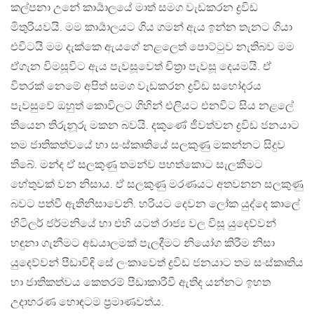
කල්පනා උනේ කාර්‍යාලයේ මාත් සමග වැඩකරන ද්‍රවිඩ
මිතුරියවයි. මම කාර්‍යාලයට ගිය ගමන් ඇය ඉන්න තැනට ගියා
එවිටයි මම දැක්කෙ ඇයගේ නළලෙත් පොට්ටුව නැතිබව මම
ඒගැන විමසූවිට ඇය පැවසූවෙත් චිත්‍රා පැවසූ දෙයමයි. ඒ
විතරක් නෙමේ අපිත් සමග වැඩකරන ද්‍රවිඩ සහෝදරය
පැවසුවේ ඔහුත් කොවිලට ගිහින් එලියට එනවිට සිය නළලේ
තියෙන තිරුනූරු මකන බවයි. දකුණේ ජීවත්වන ද්‍රවිඩ ජනයාට
තම ජාතිකත්වයේ හා සංස්කෘතියේ සලකුණු මකන්නට සිදුව
තිබේ. මන්ද ඒ සලකුණු තමන්ව පහත්කොට සැලකීමට
හේතුවක් වන නිසාය. ඒ සලකුණු මරණයට අතවනන සලකුණු
බවට පත්වී ඇතිනිසාවෙනි. හරියට දෙවන ලෝක යුද්දෙ කාලේ
හිටිලර් ජර්මනියේ හා එහි යටත් රාජ්‍ය වල විසූ යුදෙව්වන්
හඳුනා ගැනීමට අඩයාලමක් පැලදීමට නියෝග කිරීම නිසා
යුදෙව්වන් පීඩාවිඳි සේ ලංකාවෙත් ද්‍රවිඩ ජනයාට තම සංස්කෘතිය
හා ජාතිකත්වය කෙතරම් පීඩාකාරීවී ඇතිද යන්නට ඉහත
උදාහරණ හොඳටම ප්‍රමාණවත්ය.