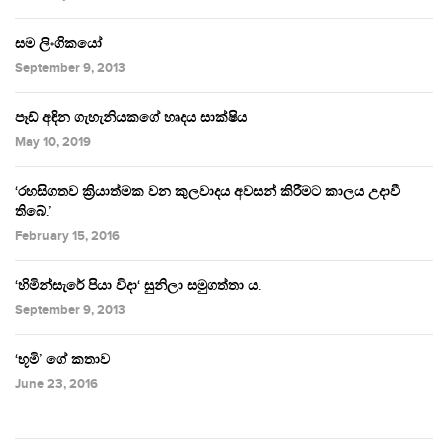
සම ලිංගිකයෝ
September 9, 2013
පෑඩ් අඳින ගැහැනියකගේ හෘදය සාක්ෂිය
May 10, 2019
‘රහසිගතව ක්‍රියාත්මක වන කුලවාදය අවසන් කිරීමට කාලය උදාවී
තිබේ.’
February 15, 2016
‘හිමින්සැරේ පියා විදා‘ සුනිලා සමුගත්තා ය.
September 9, 2013
‘භූමි’ ගේ කතාව
June 23, 2016