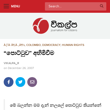
S
Search
MENU
k
for:
i
p
t
o
m
À·ƑÀ·’À¶‚À·„À¶½
,
COLOMBO
,
DEMOCRACY
,
HUMAN RIGHTS
a
i
“පොට්ටුව” අහිමිවීම
n
VIKALPA_R
c
on
December 26, 2007
o
n
t
e
n
t
මේ බලන්න මම දැන් නලලේ පොට්ටුව තියන්නේ