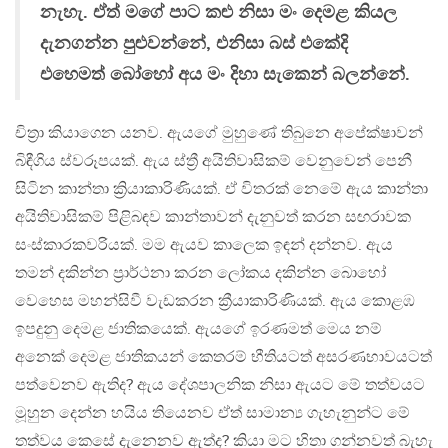
නැහැ. ඒත් මගේ පාට කළු නිසා මං දෙමළ කියල
දැනගන්න පුළුවන්නේ, එනිසා බස් එකේදි
එහෙමත් බෝහෝ අය මං දිහා සැකෙන් බලන්නේ.
චිත්‍රා කියාගෙන යනව. ඇයගේ මුහුණේ තිබුනෙ අපේක්ෂාවන්
බිඳීගිය ස්වරූපයක්. ඇය ස්ත්‍රී අයිතිවාසිකම් වෙනුවෙන් පෙනී
සිටින කාන්තා ක්‍රියාකාරිණියක්. ඒ විතරක් නෙමේ ඇය කාන්තා
අයිතිවාසිකම් පිළිබඳව කාන්තාවන් දැනුවත් කරන සඟරාවක
සංස්කාරකවරියක්. මම ඇයව කාලෙක ඉඳන් දන්නව. ඇය
තමන් දකින්න ප්‍රාර්ථනා කරන ලෝකය දකින්න බොහෝ
වෙහෙස මහන්සිවී වැඩකරන ක්‍රීයාකාරිණියක්. ඇය කොළඹ
ඉපදුනු දෙමළ ජාතිකයෙක්. ඇයගේ ඉරණමත් මෙය නම්
අනෙක් දෙමළ ජාතිකයන් කෙතරම් භීතියටත් අසරණභාවයටත්
පත්වෙනව ඇතිද? ඇය දේශපාලනික නිසා ඇයට මේ තත්වයට
මූහුන දෙන්න හයිය තියෙනව ඒත් සාමාන්‍ය ගැහැනුන්ට මේ
තත්වය කෙසේ දැනෙනව ඇත්ද? කියා මට හිතා ගන්නවත් බැහැ