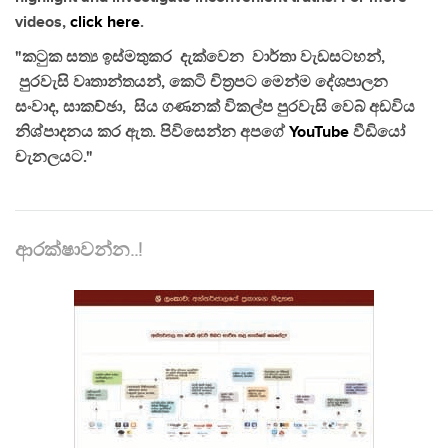
videos,
click here
.
"කටුක සත්‍ය ඉස්මතුකර දැක්වෙන වාර්තා වැඩසටහන්,
පුරවැසි වෘතාන්තයන්, කෙටි චිත්‍රපට මෙන්ම දේශපාලන
සංවාද, සාකච්ඡා, සිය ගණනක් විකල්ප පුරවැසි වෙබ් අඩවිය
නිශ්පාදනය කර ඇත. පිවිසෙන්න අපගේ
YouTube
වීඩියෝ
චැනලයට."
ආරක්ෂාවන්න..!