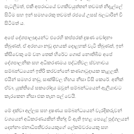
පැටලීමත්, එකී අපරාධයේ වගකිවයුත්තන් තවමත් නිදැල්ලේ
සිටීම සහ ඉන් සමහරෙකු තවමත් රජයේ උසස් බලධාරීන් වී
සිටීමත් ය.
අපේ දේශපාලඥයන්ට එරෙහි කප්පරක් දූෂණ චෝදනා
තිබුණත්, ඒ අරභයා නඩු දහයක් දොළහක් වැටී තිබුණත්, ඉන්
කිසිවෙකු මේ වන තෙක් හිරේට ගොස් නොතිබීම අපේ
දේශපාලනික සහ අධිකරණමය පද්ධතිවල ස්වභාවය
සම්බන්ධයෙන් ඉතිරි කරවන්නේ කණගාටුදායක කැළලකි.
එයින් සමහර නඩු, සාක්ෂිවල හිඟය නිසා වීසි කෙරේ. අනික්
ඒවා, යුක්තියේ සකරෝදය ඔවුන් සම්බන්ධයෙන් ඈලියාවට
කැරකෙන නිසා එක තැන පල් වෙයි.
මේ දක්වා අල්ලස සහ දූෂණය සම්බන්ධයෙන් වැරදිකරුවන්
වශයෙන් අධිකරණයකින් තීන්දු වී ඇති ඉහළ පෙළේ පුද්ගලයන්
දෙන්නා ජනාධිපතිවරයෙකුගේ ලේකම්වරයෙකු සහ