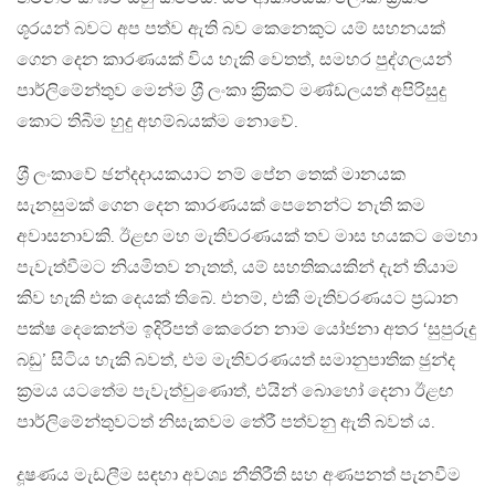
ශූරයන් බවට අප පත්ව ඇති බව කෙනෙකුට යම් සහනයක්
ගෙන දෙන කාරණයක් විය හැකි වෙතත්, සමහර පුද්ගලයන්
පාර්ලිමේන්තුව මෙන්ම ශ‍්‍රී ලංකා ක‍්‍රිකට් මණ්ඩලයත් අපිරිසුදු
කොට තිබීම හුදු අහම්බයක්ම නොවේ.
ශ‍්‍රී ලංකාවේ ඡන්දදායකයාට නම් පේන තෙක් මානයක
සැනසුමක් ගෙන දෙන කාරණයක් පෙනෙන්ට නැති කම
අවාසනාවකි. ඊළඟ මහ මැතිවරණයක් තව මාස හයකට මෙහා
පැවැත්වීමට නියමිතව නැතත්, යම් සහතිකයකින් දැන් තියාම
කිව හැකි එක දෙයක් තිබේ. එනම්, එකී මැතිවරණයට ප‍්‍රධාන
පක්ෂ දෙකෙන්ම ඉදිරිපත් කෙරෙන නාම යෝජනා අතර ‘සුපුරුදු
බඩු’ සිටිය හැකි බවත්, එම මැතිවරණයත් සමානුපාතික ඡුන්ද
ක‍්‍රමය යටතේම පැවැත්වුණොත්, එයින් බොහෝ දෙනා ඊළඟ
පාර්ලිමේන්තුවටත් නිසැකවම තේරී පත්වනු ඇති බවත් ය.
දූෂණය මැඩලීම සඳහා අවශ්‍ය නීතිරීති සහ අණපනත් පැනවීම