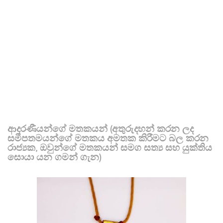
ආදරණීයන්ගේ මතකයන් (අතුරුදහන් කරන ලද
සමීපතමයන්ගේ මතකය අමතක කිරීමට බල කරන
රාජ්‍යක, ඔවුන්ගේ මතකයන් සමග සත්‍ය සහ යුක්තිය
සොයා යන ගමන් ගැන)