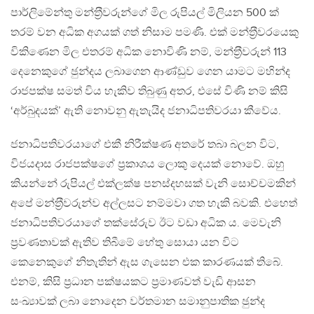
පාර්ලිමේන්තු මන්ත‍්‍රීවරුන්ගේ මිල රුපියල් මිලියන 500 ක්
තරම් වන අධික අගයක් ගත් නිසාම පමණි. එක් මන්ත‍්‍රීවරයෙකු
විකිණෙන මිල එතරම් අධික නොවිණි නම්, මන්ත‍්‍රීවරුන් 113
දෙනෙකුගේ ඡුන්දය ලබාගෙන ආණ්ඩුව ගෙන යාමට මහින්ද
රාජපක්ෂ සමත් විය හැකිව තිබුණු අතර, එසේ විණි නම් කිසි
‘අර්බුදයක්’ ඇති නොවනු ඇතැයිද ජනාධිපතිවරයා කීවේය.
ජනාධිපතිවරයාගේ එකී නිරීක්ෂණ අතරේ තබා බලන විට,
විජයදාස රාජපක්ෂගේ ප‍්‍රකාශය ලොකු දෙයක් නොවේ. ඔහු
කියන්නේ රුපියල් එක්ලක්ෂ පනස්දහසක් වැනි සොච්චමකින්
අපේ මන්ත‍්‍රීවරුන්ව අල්ලසට නම්මවා ගත හැකි බවකි. එහෙත්
ජනාධිපතිවරයාගේ තක්සේරුව ඊට වඩා අධික ය. මෙවැනි
ප‍්‍රවණතාවක් ඇතිව තිබීමේ හේතු සොයා යන විට
කෙනෙකුගේ නිතැතින් ඇස ගැසෙන එක කාරණයක් තිබේ.
එනම්, කිසි ප‍්‍රධාන පක්ෂයකට ප‍්‍රමාණවත් වැඩි ආසන
සංඛ්‍යාවක් ලබා නොදෙන වර්තමාන සමානුපාතික ඡුන්ද