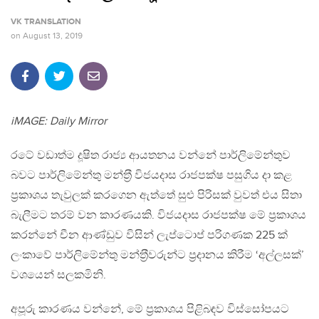
VK TRANSLATION
on
August 13, 2019
iMAGE: Daily Mirror
රටේ වඩාත්ම දූෂිත රාජ්‍ය ආයතනය වන්නේ පාර්ලිමේන්තුව
බවට පාර්ලිමේන්තු මන්ත‍්‍රී විජයදාස රාජපක්ෂ පසුගිය දා කළ
ප‍්‍රකාශය තැවුලක් කරගෙන ඇත්තේ සුළු පිරිසක් වුවත් එය සිතා
බැලීමට තරම් වන කාරණයකි. විජයදාස රාජපක්ෂ මේ ප‍්‍රකාශය
කරන්නේ චීන ආණ්ඩුව විසින් ලැප්ටොප් පරිගණක 225 ක්
ලංකාවේ පාර්ලිමේන්තු මන්ත‍්‍රීවරුන්ට ප‍්‍රදානය කිරීම ‘අල්ලසක්’
වශයෙන් සලකමිනි.
අපූරු කාරණය වන්නේ, මේ ප‍්‍රකාශය පිළිබඳව විස්සෝපයට