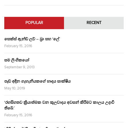
POPULAR
RECENT
සෙක්ස් ඇන්ඩ් ලව් – බ්‍රා සහ ‘ලේ’
February 15, 2016
සම ලිංගිකයෝ
September 9, 2013
පෑඩ් අඳින ගැහැනියකගේ හෘදය සාක්ෂිය
May 10, 2019
‘රහසිගතව ක්‍රියාත්මක වන කුලවාදය අවසන් කිරීමට කාලය උදාවී
තිබේ.’
February 15, 2016