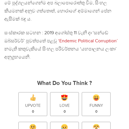
මේ පුද්ගලයන්ගෙන්ම අප බලාපොරොත්තු වීම, සිංහල
කියමනක් අනුව ගත්තොත්, හොරාගේ අම්මාගෙන් පේන
ඇසීමක් බඳු ය.
සංස්කාරක සටහන : 2019 අගෝස්තු 11 වැනි දා ‘සන්ඬේ
ඔබ්සර්වර්’ පුවත්පතේ පළවූ
‘Endemic Political Corruption’
නමැති කතුවැකියේ සිංහල පරිවර්තනය ‘යහපාලනය ලංකා’
අනුග‍්‍රහයෙනි.
What Do You Think ?
UPVOTE
LOVE
FUNNY
0
0
0