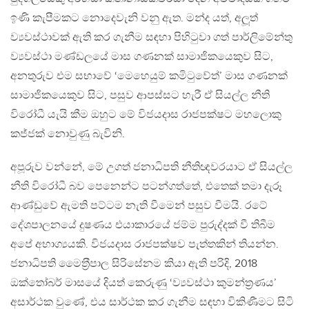
ඉණි කැපීමකට නොදෙවැනි වනු ඇත. මන්ද යත්, අලූත්
ව්‍යවස්ථාවක් ඇති කර ගැනීම සඳහා පිහිටුවා ගත් පාර්ලිමේන්තු
ව්‍යවස්ථා මණ්ඩලයේ මාස ගණනක් සාමාජිකයෙකුව සිට,
අනතුරුව එම සභාවේ ‘මෙහෙයුම් කමිටුවේත්’ මාස ගණනක්
සාමාජිකයෙකුව සිට, පසුව ආපස්සට හැරී ඒ සියල්ල නීති
විරෝධී යැයි කීම ඔහුට මේ විජයදාස රාජපක්ෂට මහලොකු
කජ්ජක් නොවුණු බැවිනි.
අපූරුව වන්නේ, මේ උගත් ජනාධිපති නීතිඥවරයාට ඒ සියල්ල
නීති විරෝධී බව පෙනෙන්ට පටන්ගත්තේ, එතෙක් තමා දැරූ
ආණ්ඩුවේ ඇමති පට්ටම නැති වීමෙන් පසුව වීමයි. රටේ
දේශපාලනයේ දුෂණය එයාකාරයේ ජම්ම පුරුද්දක් වී තිබීම
අපේ අභාග්‍යයකි. විජයදාස රාජපක්ෂව පැත්තකින් තියන්න.
ජනාධිපති මෛත‍්‍රීපාල සිරිසේනම කියා ඇති පරිදි, 2018
ඔක්තෝබර් මාසයේ දියත් කෙරුණු ‘ව්‍යවස්ථා කුමන්ත‍්‍රණය’
අසාර්ථක වුණේ, එය සාර්ථක කර ගැනීම සඳහා විකිණීමට සිටි