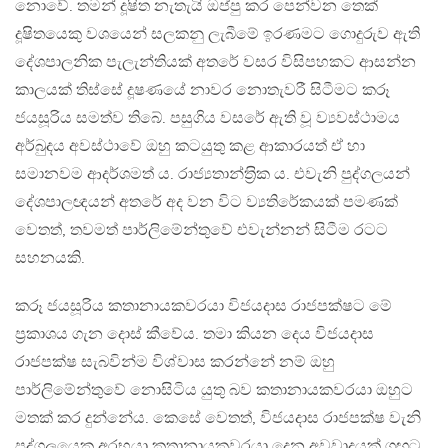
නොවේ. තමන් දූෂිත නැතැයි ඔප්පු කර පෙන්වන තෙක්
දූෂිතයෙකු වශයෙන් සලකනු ලැබීමේ ඉරණමට ගොදුරුව ඇති
දේශපාලනික පැලැන්තියක් අතරේ වසර විසිපහකට ආසන්න
කාලයක් තිස්සේ දූෂණයේ නාවර නොතැවරී සිටීමට කරූ
ජයසූරිය සමත්ව තිබේ. පසුගිය වසරේ ඇති වූ ව්‍යවස්ථාමය
අර්බුදය අවස්ථාවේ ඔහු කටයුතු කළ ආකාරයත් ඒ හා
සමානවම ආදර්ශමත් ය. රාජ්‍යතාන්ත‍්‍රික ය. එවැනි පුද්ගලයන්
දේශපාලඥයන් අතරේ අද වන විට ව්‍යතිරේකයක් පමණක්
වෙතත්, තවමත් පාර්ලිමේන්තුවේ එවැන්නන් සිටීම රටට
සහනයකි.
කරූ ජයසූරිය කතානායකවරයා විජයදාස රාජපක්ෂට මේ
ප‍්‍රකාශය ගැන දොස් කීවේය. තමා කියන දෙය විජයදාස
රාජපක්ෂ සැබවින්ම විශ්වාස කරන්නේ නම් ඔහු
පාර්ලිමේන්තුවේ නොසිටිය යුතු බව කතානායකවරයා ඔහුට
මතක් කර දුන්නේය. කෙසේ වෙතත්, විජයදාස රාජපක්ෂ වැනි
පුද්ගලයෙකු අරභයා කතානායකවරයා දෙන අවවාදයක් ගඟට