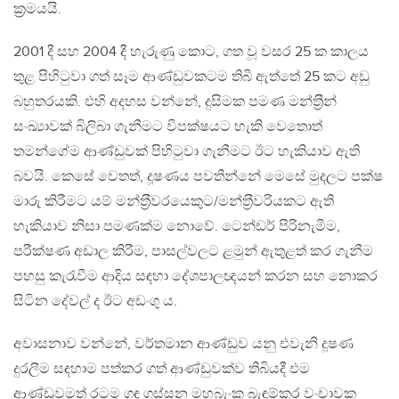
ක‍්‍රමයයි.
2001 දී සහ 2004 දී හැරුණු කොට, ගත වූ වසර 25 ක කාලය
තුළ පිහිටුවා ගත් සෑම ආණ්ඩුවකටම තිබී ඇත්තේ 25 කට අඩු
බහුතරයකි. එහි අදහස වන්නේ, දුසිමක පමණ මන්ත‍්‍රීන්
සංඛ්‍යාවක් බිලිබා ගැනීමට විපක්ෂයට හැකි වෙතොත්
තමන්ගේම ආණ්ඩුවක් පිහිටුවා ගැනීමට ඊට හැකියාව ඇති
බවයි. කෙසේ වෙතත්, දූෂණය පවතින්නේ මෙසේ මුදලට පක්ෂ
මාරු කිරීමට යම් මන්ත‍්‍රීවරයෙකුට/මන්ත‍්‍රීවරියකට ඇති
හැකියාව නිසා පමණක්ම නොවේ. ටෙන්ඩර් පිරිනැමීම,
පරීක්ෂණ අඩාල කිරීම, පාසල්වලට ළමුන් ඇතුළත් කර ගැනීම
පහසු කැරැවීම ආදිය සඳහා දේශපාලඥයන් කරන සහ නොකර
සිටින දේවල් ද ඊට අඩංගු ය.
අවාසනාව වන්නේ, වර්තමාන ආණ්ඩුව යනු එවැනි දූෂණ
දුරලීම සඳහාම පත්කර ගත් ආණ්ඩුවක්ව තිබියදී එම
ආණ්ඩුවමත් රටම ගඳ ගස්සන මහබැංකු බැඳුම්කර වංචාවක