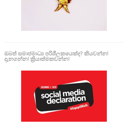
ඔබත් සමාජමාධ්‍ය පරිශීලකයෙක්ද? කියවන්න!
දැනගන්න! ක්‍රියාත්මකවන්න!