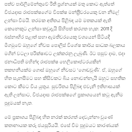
පත්ව පාර්ලිමේන්තුවේ රීති ප‍්‍රශ්නයක් මතු කොට ඇත්තේ
විජයදාස රාජපක්ෂගේම විපක්ෂ මන්ත‍්‍රීවරයෙකු වන නිමල්
ලන්සා වීමයි. තරමක අතීතය පිළිබඳ යම් මතකයක් ඇති
කෙනෙකුට ලන්සා කවුදැයි සිහිපත් කරගත හැක: 2011 දී
බස්නාහිර පළාත් සභා ඇමතිවරයෙකු වශයෙන් සිටියදී
මීගමුවේ ඔහුගේ නිවස පොලිස් විශේෂ කාර්ය සාධක බලකාය
මගින් වටලා පරීක්ෂාවට ලක්කරනු ලැබුණි. ඊට පසුව දාම, එදා
ජනාධිපති මහින්ද රාජපක්ෂ හෙලිකොප්ටරයකින්
තකහනියක්ම ගොස් ඔහුගේ නිවසට ‘ගොඩවුණි’. ඒ, ඔහුගේ
හිත සැනසීමට සහ කිසිවකට බිය නොවන්නැයි ඔහුට සහතික
කොට කීමට විය යුතුය. සුචරිතය පිළිබඳ එවැනි ඉතිහාසයක්
ඇති ලන්සාට, විජයදාස රාජපක්ෂගේ ප‍්‍රකාශයෙන් කටු ඇනීම
පුදුමයක් නැත.
මේ ප‍්‍රකාශය පිළිබඳ හිත නරක් කරගත් දෙවැන්නා වුණේ
කතානායක කරූ ජයසූරියයි. එසේ වීම පුදුමයට කාරණයක්