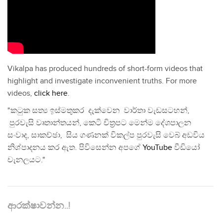
Vikalpa has produced hundreds of short-form videos that
highlight and investigate inconvenient truths. For more
videos,
click here
.
"කටුක සත්‍ය ඉස්මතුකර දැක්වෙන වාර්තා වැඩසටහන්,
පුරවැසි වෘතාන්තයන්, කෙටි චිත්‍රපට මෙන්ම දේශපාලන
සංවාද, සාකච්ඡා, සිය ගණනක් විකල්ප පුරවැසි වෙබ් අඩවිය
නිශ්පාදනය කර ඇත. පිවිසෙන්න අපගේ
YouTube
වීඩියෝ
චැනලයට."
ආරක්ෂාවන්න..!