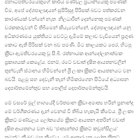
ජනාධිපතිවරයෙකුගේ කාර්ය මණ්ඩල ප‍්‍රධානියෙකු පමණක්
වීම, අපේ දේශපාලඥයන් සුපිරිසුදු පිරිසක් බවට පත්කරවන
කාරණයක් වන්නේ නැත. නිලධාරීන් දෙන්නෙකු පමණක්
වරකකරුවන් වී තිබීමෙන් කියැවෙන්නේ, දේශපාලඥයන් යනු
අධිකරණමය යුක්තියට වෙට්ටු දැමීමේ කලාව වැඩියෙන් ප‍්‍රගුණ
කොට ඇති පිරිසක් වන බව පමණි. මීට කාලයකට පෙර, හිටපු
ක‍්‍රීඩා ඇමතිවරයෙකු වූ සී.බී. රත්නායක ආන්දෝලනාත්මක
ප‍්‍රකාශයක් කෙළේය. එනම්, රටේ වඩාත් දූෂිත ආයතනවලින්
තුන්වැනි ස්ථානය හිමිවන්නේ ශ‍්‍රී ලංකා ක‍්‍රිකට් ආයතනයට වන
බවයි. පළමු සහ දෙවැනි තැන් හිමිකරගෙන සිටියේ අධ්‍යාපන
දෙපාර්තමේන්තුව සහ පොලිස් දෙපාර්තමේන්තුවයි.
මේ වසරේ මුල් භාගයේදී වර්තමාන ක‍්‍රීඩා අමාත්‍ය හරීන් ප‍්‍රනාන්දු
මේ වර්ගීකරණය දැන් වෙනස් වී තිබිය හැකැයි කීවේය. ශ‍්‍රී ලංකා
ක‍්‍රිකට් මණ්ඩලය ලෝකයේම ක‍්‍රිකට් ආයතන අතරින් වඩාත්
දූෂිත ආයතනය වන බව ‘ජාත්‍යන්තර ක‍්‍රිකට් කවුන්සිලය’
තමන්ට කී බව ඔහු කීවේය. යම් ආකාරයක ලෝක ක‍්‍රිකට්