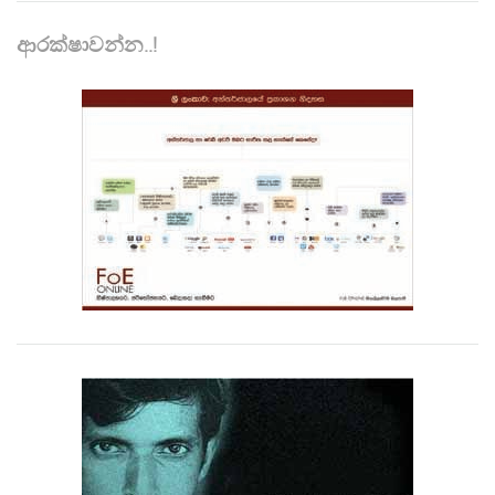
ආරක්ෂාවන්න..!