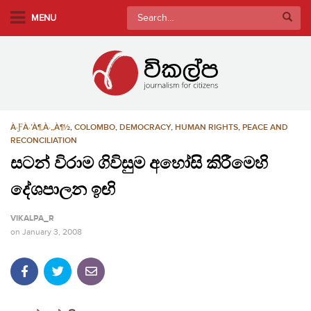
S
Search
MENU
k
for:
i
p
t
o
m
À·ƑÀ·’À¶‚À·„À¶½
,
COLOMBO
,
DEMOCRACY
,
HUMAN RIGHTS
,
PEACE AND
a
RECONCILIATION
i
සටන් විරාම ගිවිසුම අහෝසි කිරීමෙහි
n
c
දේශපාලන ඉඟි
o
n
VIKALPA_R
t
on
January 3, 2008
e
n
t