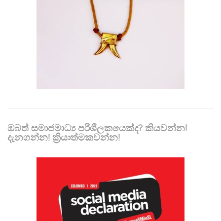
ඔබත් සමාජමාධ්‍ය පරිශීලකයෙක්ද? කියවන්න!
දැනගන්න! ක්‍රියාත්මකවන්න!