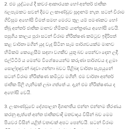
2. එම යුද්ධයේ දී කවර ආකාරයක හෝ අන්තර් ජාතික
බලපෑමකට සවන් දීමට ලංකාණ්ඩුව සූදානම් නැත. සටන් විරාම
ගිවිසුම අහෝසි වීමත් සමඟ මෙරට තුල යම් පමණකට හෝ
තිබූ අන්තර් ජාතික මානව හිමිකම් යාන්ත්‍රණය අහෝසි වෙයි.
පසුගිය කාලය පුරා සටන් විරාම නිරීක්ෂණ කම්ටුව ඉදිරිපත්
කළ වාර්තා මගින් යුද වැද සිටින සෑම පාර්ශවයක්ම මානව
හිමිකම් කෙළෙසීම් සඳහා වගකිව යුතු බව පෙන්වා දෙන ලදී.
එල්ටීටීඊ ය මෙන්ම විශේෂයෙන්ම කරුණා පාර්ශවය ද ළමා
සොල්දාදුවන් බදවා ගන්නා බවට පිළිබඳ වාර්තා සැපයුනේ
සටන් විරාම නිරීක්ෂණ කමිටුව මගිනි. එම වාර්තා අන්තර්
ජාතික පිලි ගැනිමක් ලබා ගත්තේ ය. දැන් එම නිරීක්ෂණය ද
අහෝසි වෙයි.
3. ලංකාණ්ඩුවේ දේශපාලන දිශානතිය එන්න එන්නම තිරණය
කරනු ඇත්තේ අන්ත ජාතිකවාදි මතවාදය විසින් බව මෙම
පියවර විසින් යළිත් වතාවක් අපට පෙන්වයි. සටන් විරාම