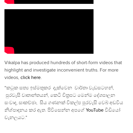
Vikalpa has produced hundreds of short-form videos that
highlight and investigate inconvenient truths. For more
videos,
click here
.
"කටුක සත්‍ය ඉස්මතුකර දැක්වෙන වාර්තා වැඩසටහන්,
පුරවැසි වෘතාන්තයන්, කෙටි චිත්‍රපට මෙන්ම දේශපාලන
සංවාද, සාකච්ඡා, සිය ගණනක් විකල්ප පුරවැසි වෙබ් අඩවිය
නිශ්පාදනය කර ඇත. පිවිසෙන්න අපගේ
YouTube
වීඩියෝ
චැනලයට."