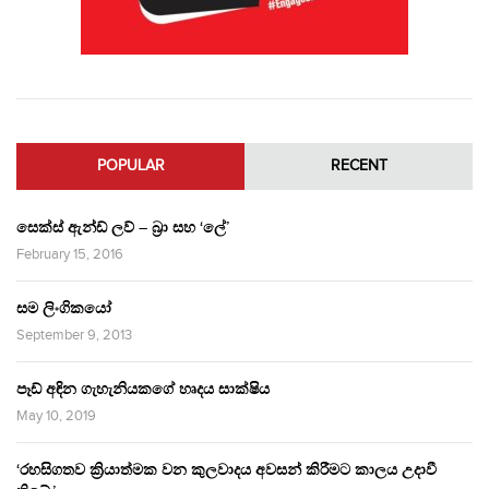
POPULAR
RECENT
සෙක්ස් ඇන්ඩ් ලව් – බ්‍රා සහ ‘ලේ’
February 15, 2016
සම ලිංගිකයෝ
September 9, 2013
පෑඩ් අඳින ගැහැනියකගේ හෘදය සාක්ෂිය
May 10, 2019
‘රහසිගතව ක්‍රියාත්මක වන කුලවාදය අවසන් කිරීමට කාලය උදාවී