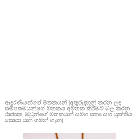
ආදරණීයන්ගේ මතකයන් (අතුරුදහන් කරන ලද
සමීපතමයන්ගේ මතකය අමතක කිරීමට බල කරන
රාජ්‍යක, ඔවුන්ගේ මතකයන් සමග සත්‍ය සහ යුක්තිය
සොයා යන ගමන් ගැන)