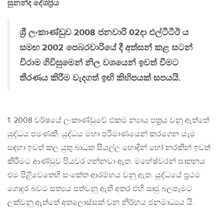
සුනන්ද දේශප්‍රිය
ශ්‍රී ලංකාණ්ඩුව 2008 ජනවාරි 02දා එල්ටීටීඊ ය
සමඟ 2002 පෙබරවාරියේ දී අත්සන් කළ සටන්
විරාම ගිවිසුමෙන් නිල වශයෙන් ඉවත් වීමට
තීරණය කිරීම වැදගත් ඉඟි කිහිපයක් සපයයි.
1. 2008 වර්ෂයේ ලංකාණ්ඩුවේ එකම න්‍යාය පත්‍රය වනු ඇත්තේ
යුද්ධය පමණකි. යුද්ධය මහා පරිමාණයෙන් කරගෙන යෑම
සඳහා ඉවත් කල යුතු බාධක සියල්ල හොදින් හෝ නරකින් ඉවත්
කිරීමට ආණ්ඩුව පියවර ගන්නවා ඇත. මහේෂ්වරන් ඝාතනය
එම පිළිවෙතෙහි සංකේත ආරම්භය වනු ඇත. යුද්ධයේ ප්‍රථම
ගොදුර බවට සත්‍යය පත්වනු ඇති අතර එහි ඍජු බලපෑමට
ලක්වනු ඇත්තේ අතලොස්සක් වන නිර්භය ජනමාධ්‍යය යි.