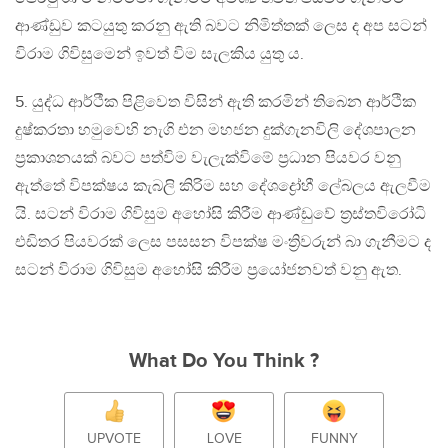
ආණ්ඩුව කටයුතු කරනු ඇති බවට නිමිත්තක් ලෙස ද අප සටන්
විරාම ගිවිසුමෙන් ඉවත් විම සැලකිය යුතු ය.
5. යුද්ධ ආර්ථීක පිළිවෙත විසින් ඇති කරමින් තිබෙන ආර්ථික
දුෂ්කරතා හමුවෙහි නැගි එන මහජන දුක්ගැනවිලි දේශපාලන
ප්‍රකාශනයක් බවට පත්විම වැලැක්විමේ ප්‍රධාන පියවර වනු
ඇත්තේ විපක්ෂය කැබලි කිරිම සහ දේශද්‍රෝහී ලේබලය ඇලවීම
යි. සටන් විරාම ගිවිසුම අහෝසි කිරීම ආණ්ඩුවේ ත්‍රස්තවිරෝධි
එඩිතර පියවරක් ලෙස පසසන විපක්ෂ මංත්‍රිවරුන් බා ගැනීමට ද
සටන් විරාම ගිවිසුම අහෝසි කිරීම ප්‍රයෝජනවත් වනු ඇත.
What Do You Think ?
UPVOTE
LOVE
FUNNY