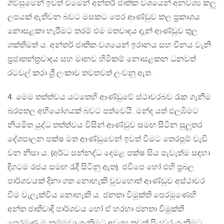
ගිවිසුමෙන් ඉවත් විමෙන් අන්තර් ජාතික වශයෙන් අනවශ්‍ය කලු
ලපයක් ඇතිවන බවට මසකට පෙර ආණ්ඩුව කල ප්‍රකාශය
නොසළකා හැරීමට තරම් එම මතවාදය දැන් ආණ්ඩුව තුල
ශක්තිමත් ය. අන්තර් ජාතික වශයෙන් ඉරානය සහ චීනය වැනි
ප්‍රජාතන්ත්‍රවාදය සහ මානව හිමිකම් නොසළකන ධනවත්
රටවල් කරා ශ්‍රී ලංකාව තවතවත් ලංවනු ඇත.
4. මෙම තත්ත්වය යටතෙහි ආණ්ඩුවේ ස්ථාවරබව රැක ගැනීම
බරපතල අභියෝගයක් බවට පත්වෙයි. මන්ද යත් එලඹිමට
නියමිත යුද්ධ තත්ත්වය විසින් ආණ්ඩුව සමඟ සිටින සුලුතර
දේශපාලන පක්ෂ මත ආණ්ඩුවෙන් ඉවත් වීමට තෙරපුම් වැඩි
වන නිසා ය. (අර්ධ සන්නද්ධ දෙමළ පක්ෂ සිය පැවැත්ම සඳහා
දිගටම රජය සමඟ රැදී සිටිනු ඇත). ජවිපෙ හෝ එහි ප්‍රබල
පාර්ශවයක් දිනා ගත නොහැකි වුවහොත් ආණ්ඩුව අස්ථාවර
වීම වැලැක්විය නොහැකි ය. ජනතා විමුක්ති පෙරමුණෙහි
අන්ත ජාතිවාදි පාර්ශවය හෝ ඒ හරහා ජනතා විමුක්ති
පෙරමුණ ම නම්මවා ගැනිමට අවශ්‍ය තවත් පියවර ගැනීමට