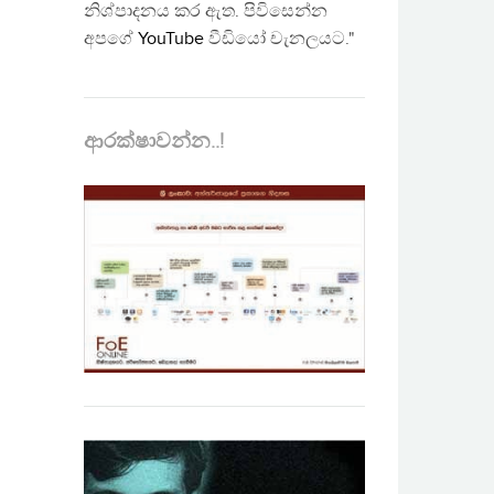
නිශ්පාදනය කර ඇත. පිවිසෙන්න
අපගේ
YouTube
වීඩියෝ චැනලයට."
ආරක්ෂාවන්න..!