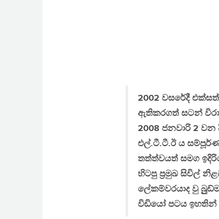
2002 වසරේදී එක්සත්
ඇතිකරගත් සටන් විරා
2008 ජනවාරි 2 වන ද
එල්.ටී.ටී.ඊ ය සම්ප
තත්ත්වයත් සමග ඉදිර
හිටපු ප්‍රමුඛ සිවිල්
ලේකම්වරයාද වු බ්‍රු
විඩියෝ පටය ඉහතින් 