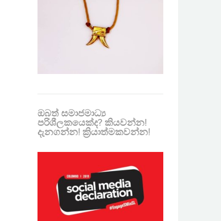
ඔබත් සමාජමාධ්‍ය
පරිශීලකයෙක්ද? කියවන්න!
දැනගන්න! ක්‍රියාත්මකවන්න!