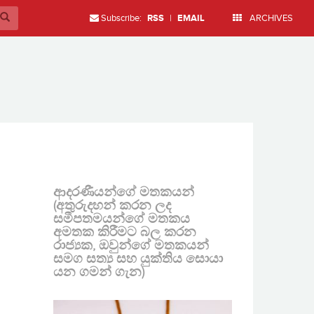
Subscribe:
RSS
|
EMAIL
ARCHIVES
ආදරණීයන්ගේ මතකයන්
(අතුරුදහන් කරන ලද
සමීපතමයන්ගේ මතකය
අමතක කිරීමට බල කරන
රාජ්‍යක, ඔවුන්ගේ මතකයන්
සමග සත්‍ය සහ යුක්තිය සොයා
යන ගමන් ගැන)