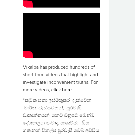
Vikalpa has produced hundreds of
short-form videos that highlight and
investigate inconvenient truths. For
more videos,
click here
.
"කටුක සත්‍ය ඉස්මතුකර දැක්වෙන
වාර්තා වැඩසටහන්, පුරවැසි
වෘතාන්තයන්, කෙටි චිත්‍රපට මෙන්ම
දේශපාලන සංවාද, සාකච්ඡා, සිය
ගණනක් විකල්ප පුරවැසි වෙබ් අඩවිය