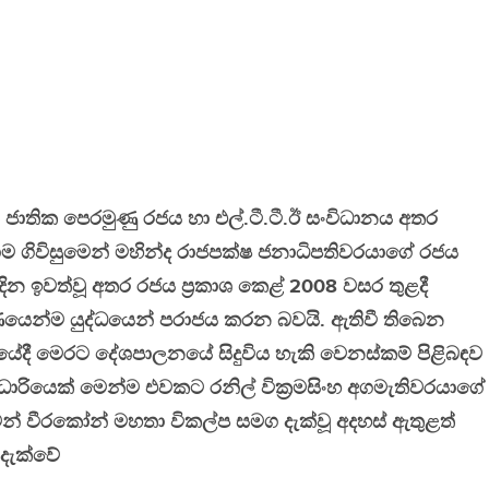
 ජාතික පෙරමුණු රජය හා එල්.ටී.ටී.ඊ සංවිධානය අතර
ම ගිවිසුමෙන් මහින්ද රාජපක්ෂ ජනාධිපතිවරයාගේ රජය
ින ඉවත්වූ අතර රජය ප්‍රකාශ කෙළ් 2008 වසර තුළදී
ූර්ණයෙන්ම යුද්ධයෙන් පරාජය කරන බවයි. ඇතිවී තිබෙන
ියේදී මෙරට දේශපාලනයේ සිදුවිය හැකි වෙනස්කම් පිළිබඳව
 නිළධාරියෙක් මෙන්ම එවකට රනිල් වික්‍රමසිංහ අගමැතිවරයාගේ
ඩ්මන් වීරකෝන් මහතා විකල්ප සමග දැක්වූ අදහස් ඇතුළත්
දැක්වේ