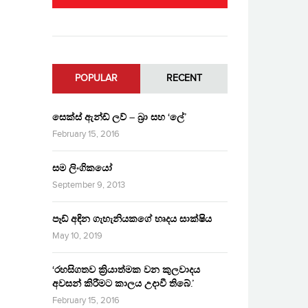
POPULAR
RECENT
සෙක්ස් ඇන්ඩ් ලව් – බ්‍රා සහ ‘ලේ’
February 15, 2016
සම ලිංගිකයෝ
September 9, 2013
පෑඩ් අඳින ගැහැනියකගේ හෘදය සාක්ෂිය
May 10, 2019
‘රහසිගතව ක්‍රියාත්මක වන කුලවාදය
අවසන් කිරීමට කාලය උදාවී තිබේ.’
February 15, 2016