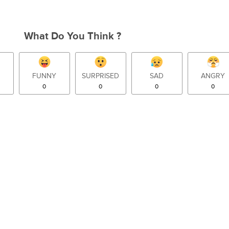
What Do You Think ?
FUNNY
SURPRISED
SAD
ANGRY
0
0
0
0