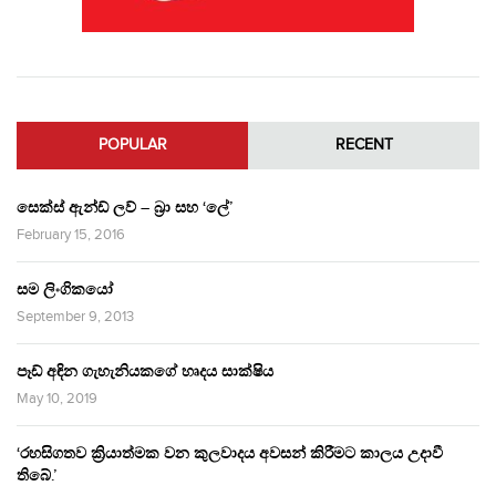
POPULAR
RECENT
සෙක්ස් ඇන්ඩ් ලව් – බ්‍රා සහ ‘ලේ’
February 15, 2016
සම ලිංගිකයෝ
September 9, 2013
පෑඩ් අඳින ගැහැනියකගේ හෘදය සාක්ෂිය
May 10, 2019
‘රහසිගතව ක්‍රියාත්මක වන කුලවාදය අවසන් කිරීමට කාලය උදාවී
තිබේ.’