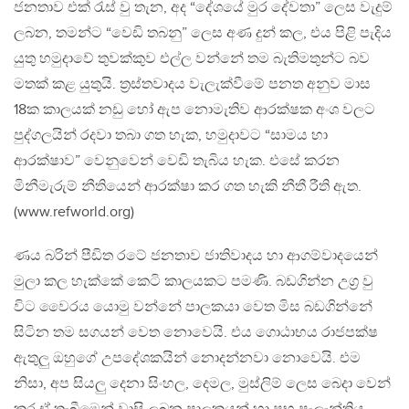
ජනතාව එක් රැස් වු තැන, අද “දේශයේ මුර දේවතා” ලෙස වැදුම්
ලබන, තමන්ට “වෙඩි තබනු” ලෙස අණ දුන් කල, එය පිළි පැදිය
යුතු හමුදාවේ තුවක්කුව එල්ල වන්නේ තම බැතිමතුන්ට බව
මතක් කළ යුතුයි. ත්‍රස්තවාදය වැලැක්වීමේ පනත අනුව මාස
18ක කාලයක් නඩු හෝ ඇප නොමැතිව ආරක්ෂක අංශ වලට
පුද්ගලයින් රදවා තබා ගත හැක, හමුදාවට “සාමය හා
ආරක්ෂාව” වෙනුවෙන් වෙඩි තැබිය හැක. එසේ කරන
මිනීමැරුම් නීතියෙන් ආරක්ෂා කර ගත හැකි නීතී රීති ඇත.
(www.refworld.org)
ණය බරින් පීඩිත රටේ ජනතාව ජාතිවාදය හා ආගම්වාදයෙන්
මුලා කල හැක්කේ කෙටි කාලයකට පමණි. බඩගින්න උග්‍ර වු
විට වෛරය යොමු වන්නේ පාලකයා වෙත මිස බඩගින්නේ
සිටින තම සගයන් වෙත නොවෙයි. එය ගොඨාභය රාජපක්ෂ
ඇතුලු ඔහුගේ උපදේශකයින් නොදන්නවා නොවෙයි. එම
නිසා, අප සියලු දෙනා සිංහල, දෙමල, මුස්ලිම් ලෙස බෙදා වෙන්