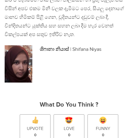
කර ඒ තැබීමෙන් වාසි ලබන පාලකයන් හා ප්‍රභු පැලැන්තිය
විසින් අපව එකම මිනි වලක දැමීමට පෙර, සියලු දෙනාගේ
මානව හිමිකම් පිළි ගෙන, චූදිතයන්ට දඩුවම් ලබා දී,
වින්දිතයන්ට යුක්තිය සහ සහන ලබා දීම හැර වෙනත්
විකල්පයක් අප සතුව ඉතිරිව නැත.
ශිෆානා නියාස්
| Shifana Niyas
What Do You Think ?
UPVOTE
LOVE
FUNNY
0
0
0