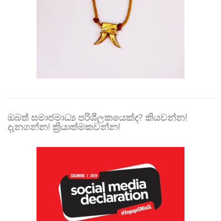
ඔබත් සමාජමාධ්‍ය පරිශීලකයෙක්ද? කියවන්න!
දැනගන්න! ක්‍රියාත්මකවන්න!