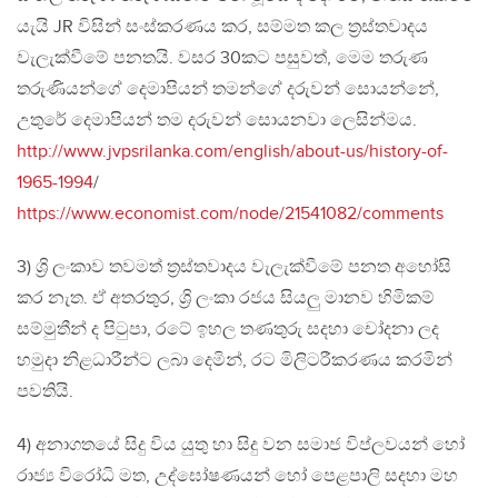
යැයි JR විසින් සංස්කරණය කර, සම්මත කල ත්‍රස්තවාදය
වැලැක්වීමේ පනතයි. වසර 30කට පසුවත්, මෙම තරුණ
තරුණියන්ගේ දෙමාපියන් තමන්ගේ දරුවන් සොයන්නේ,
උතුරේ දෙමාපියන් තම දරුවන් සොයනවා ලෙසින්මය.
http://www.jvpsrilanka.com/english/about-us/history-of-
1965-1994
/
https://www.economist.com/node/21541082/comments
3) ශ්‍රි ලංකාව තවමත් ත්‍රස්තවාදය වැලැක්වීමේ පනත අහෝසි
කර නැත. ඒ අතරතුර, ශ්‍රි ලංකා රජය සියලු මානව හිමිකම්
සම්මුතීන් ද පිටුපා, රටේ ඉහල තණතුරු සදහා චෝදනා ලද
හමුදා නිළධාරීන්ට ලබා දෙමින්, රට මිලිටරීකරණය කරමින්
පවතියි.
4) අනාගතයේ සිදු විය යුතු හා සිදු වන සමාජ විප්ලවයන් හෝ
රාජ්‍ය විරෝධි මත, උද්ඝෝෂණයන් හෝ පෙළපාලි සදහා මහ