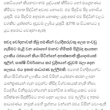
කෙටියෙන් කියනවා නම් යුද්ධයක් කිරීමට හෝ ජයග්‍රහණය
කිරීමට ඉහත සිද්ධින් අවශ්‍ය නොවේ. එම සිදුවීම සිදු නොවිය
යුතුයි. එම සිදුවිම් අනුමත නොකල යුතු අතර එම සිද්ධීන් වලට
වගකිව යුත්තන්ට දඩුවම් ලැබිය යුතුයි. (LTTE සංවිධානයට ද
යුධ අපරාධ චොදනා ඇත)
තවද චෝදනාවක් තිබු පමණින් වැරදිකරුවකු ලෙස හංවඩු
ගැසීමට මැළි වන බොහෝ මානව හිමිකම් පිළිබද ආයතන
ලාංකීය රජයෙන් කියා සිටින්නේ අපක්ෂපාති ක්‍රියාදාමයක්
තුලින්, සාක්ෂි විමර්ශනය කර චූදිතයන් දඩුවම් බලා දෙන
ලෙසය. එය ඉතාම සාධාරණ ඉල්ලීමකි.
එහෙත් වින්දිතයන්ට
කියා සිටින්නේ ලාංකීය රාජ්‍ විසින් යෝජනා කරන ලබන
යාන්ත්‍රණයන් ගැන ඔවුන්ට කිසිදු විශ්වාසයක් නැති නිසා,
විදේශීය විනිසුරුවන්ගෙන් සමන්විත මණ්ඩලයකට මෙම
පරීක්ෂණ සිදුකිරීමට භාර දෙන ලෙසය. එම ඉල්ලීම ද ඉතාම
සාධාරණය. නමුත් මෙහි ප්‍රශ්නය වන්නේ රජය විසින් මවා ඇති