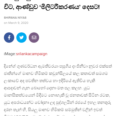
විට, ආණ්ඩුව ‘මිලිටරීකරණය’ දෙසට!
SHIFANA NIYAS
on
March 9, 2020
iMage:
srilankacampaign
දිනේශ් ගුණවර්ධන ඇමතිවරයා පසුගිය දා ජිනීවා නුවර එක්සත්
ජාතීන්ගේ මානව හිමිකම් කවුන්සිලයේ කල කතාවත් සමගම
ලංකාවේ අද පවතින තත්වය හා ඉදිරියේ ඇතිවිය හැකි
ආපදාවන් ගැන බොහෝ දෙනා මත පල කලහ. යුධ
මානසිකත්වයෙන් මිදීමට නොහැකි වූ ජනතාවක් සිටින රටක,
යුධ අපරාධයන්ට චෝදනා ලද පුද්ගලයින් රජයේ ඉහල තනතුරු
දරන තැන් හී, සියලු මානව හිමිකම් සම්මුතීන් වලින් ඉවත්