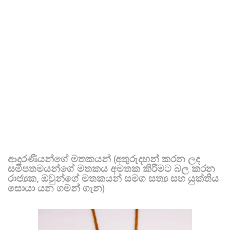
ආදරණීයන්ගේ මතකයන් (අතුරුදහන් කරන ලද
සමීපතමයන්ගේ මතකය අමතක කිරීමට බල කරන
රාජ්‍යක, ඔවුන්ගේ මතකයන් සමග සත්‍ය සහ යුක්තිය
සොයා යන ගමන් ගැන)