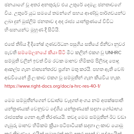
ඡනයාගේ වූ අතර අනතුරුව එය උතුරේ දෙමළ ඡනතාවගේ
විය. උතුරේ යුධ සමයේ තමන්ගේ සහය ආණ්ඩු පාර්ශවයන්ට
ලබා දුන් මුස්ලිම් ජනතාව ද අද රාජ්‍ය යාන්ත්‍රණයේ විවිධ
හිංසනයන්ට මුහුණ දී සිටියි.
එසේ තිබිය දී දිනේෂ් ගුණවර්ධන පසුගිය සතියේ ජිනිවා නුවර
පැවති
සම්මේලනයේ කියා සිටි
මීට කලින් එකග වු UNHRC
සම්මුති වලින් ඉවත් වීම රටක මානව හිමිකම් පිලිබද පොදු
ආකල්ප ගැන ජාත්‍යන්තරව ප්‍රශ්න මතු කරයි. පහත ඇති වෙබ්
අඩවියෙන් ශ්‍රි ලංකාව එකග වු සම්මුතීන් ගැන කියවිය හැක.
https://www.right-docs.org/doc/a-hrc-res-40-1/
මෙම සම්මුතීන්ගෙන් වඩාත්ම වැදගත් අංගය නම් අපක්ෂපාතී
යන්ත්‍රණයක් වෙනුවට දේශිය යන්ත්‍රණයක් සදහා ගෝඨාභය
රාජපක්ෂ ගෙන ඇති තීරණයයි. තවද මෙම සම්මුතීන් ඊට වඩා
ගැඹුරු මානව හිමිකම් ක්‍රියා පටිපාටියක් සදහා ලංකාව යොමු