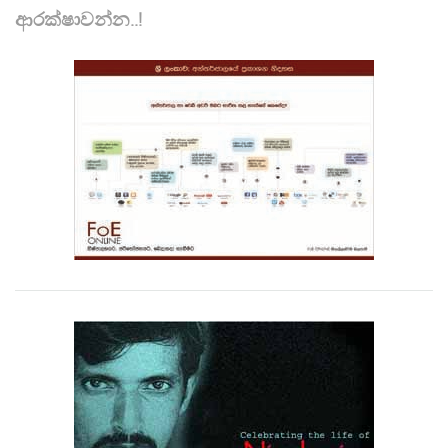
ආරක්ෂාවන්න..!