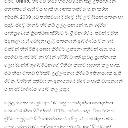
වීමට UNHRC හමුවේ රාජ්‍ය පාර්ශවයෙන් කල උත්සාහයන්
අනාගතයේ ඇති විය හැකි භයානක තත්වය ගැන කරන
ඉගියකි. 2009 යුධ තත්ත්වයේ දී සිදු වූ සිවිල් වැසියන් ඝාතන හා
පසුව සිදු වූ මානව හිමිකම් උල්ලංඝනයන් ගැන දේශීය
යාන්ත්‍රණයක් ක්‍රියත්මක කිරීමට මැළි වන රජය, තමන් විසින්
සිදු කලා යැයි චෝදනා ලැබූ ඝාතනයන් ආවරණය වන සේ
වත්මන් නීති රීති ද සකස් කිරීමට උත්සහා ගනිමින් ඇත. එය
අපරාධ සැගවීමට හා එයින් බේරීමට ගත් දුර්වල ප්‍රයත්නයක්
ලෙස දිනේශ් ගුණවර්ධනගේ ජිනීවා කතාව සදහන් කල හැක.
එම නිසා මානව හිමිකම් උල්ලංඝනය කිරීමේ ඉතිහාසයක් ඇති
රටක, වත්මන් තත්වය හා අනාගතයේ සිදු විය හැකි ව්‍යසනයන්
ගැන අවධාරණය යොමු කල යුතුය.
සමූල ඝාතන හා යුධ අපරාධ යනු කුමක්ද කියා නොදන්නා
සමහරක් කියා සිටින්නේ, LTTEය පරාජය කල නිසා එවකට
ත්‍රිවිධ හමුදාවේ සිටි සාමාජිකයන්ට සිදුකරන චෝදනා බවය.
මෙය සමාජ මාධ්‍ය භාවිතා කරන තරුණයාගේ සිට ඔවුන්