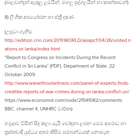
(බාලචන්ද්‍රන් ඇතුලු ළමයින්, මහලු පුද්ගලයින් හා කාන්තාවන්)
8) ලිංගික අපයෝජන හා ස්ත්‍රී දුෂණ
(උපුටා ගැනීම
http://edition.cnn.com/2011/WORLD/asiapcf/04/26/united.n
ations.sri.lanka/index.html
“Report to Congress on Incidents During the Recent
Conflict in Sri Lanka” (PDF). Department of State. 22
October 2009
http://www.warwithoutwitness.com/panel-of-experts-finds-
credible-reports-of-war-crimes-during-sri-lanka-conflict-un/
https://www.economist.com/node/21541082/comments
BBC, channel 4, UNHRC වාර්තා)
හමුදාව විසින් සිදු කලා යැයි චෝදනා ලබන මෙම අපරාධ හා
ත්‍රස්තවාදී යුද්ධය අතර කිසිම සම්බන්ධයක් නොමැත.