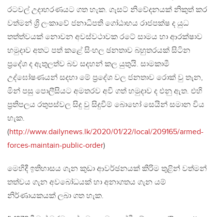
රටවල් උදාහරණයට ගත හැක. ගැසට් නිවේදනයක් නිකුත් කර
වත්මන් ශ්‍රි ලංකාවේ ජනාධිපති ගෝඨාභය රාජපක්ෂ ද යුධ
තත්ත්වයක් නොවන අවස්වථාවක රටේ සාමය හා ආරක්ෂාව
හමුදාව අතට පත් කළේ සිංහල ඡනතාව බහුතරයක් සිටින
ප්‍රදේශ ද ඇතුලත්ව බව සදහන් කල යුතුයි. සාමකාමී
උද්ඝෝෂණයන් සදහා මේ ප්‍රදේශ වල ජනතාව රොක් වු තැන,
මින් පසු පොලීසියට අමතරව අවි ගත් හමුදාව ද එනු ඇත. එහි
ප්‍රතිපලය රතුපස්වල සිදු වු සිදුවීම් බොහෝ සෙයින් සමාන විය
හැක.
(
http://www.dailynews.lk/2020/01/22/local/209165/armed-
forces-maintain-public-order
)
මෙහිදී ඉතිහාසය ගැන කුඩා ආවර්ඡනයක් කිරිම තුළින් වත්මන්
තත්වය ගැන අවබෝධයක් හා අනාගතය ගැන යම්
නිර්ණායකයක් ලබා ගත හැක.