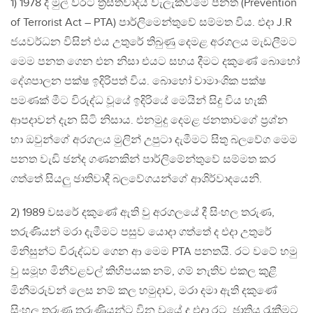
1) 1978 දී මුල් වරට ත්‍රස්තවාදය වැලැක්වීමේ පනත (Prevention
of Terrorist Act – PTA) පාර්ලිමෙන්තුවේ සම්මත විය. එදා J.R
ජයවර්ධන විසින් එය උතුරේ තිබුණු දෙමළ අරගලය මැඩලීමට
මෙම පනත ගෙන එන නිසා එයට සහය දීමට දකුණේ බොහෝ
දේශපාලන පක්ෂ ඉදිරිපත් විය. බොහෝ වාමාංශික පක්ෂ
පමණක් මීට විරුද්ධ වූයේ ඉදිරියේ මෙයින් සිදු විය හැකි
ආපදාවන් දැන සිටි නිසාය. එනමුදු දෙමළ ජනතාවගේ ප්‍රශ්න
හා ඔවුන්ගේ අරගලය මුලින් උපුටා දැමීමට සිතු බලවේග මෙම
පනත වැඩි ඡන්ද ගණනකින් පාර්ලිමේන්තුවේ සම්මත කර
ගත්තේ සියලු ඡාතිවාදී බලවේගයන්ගේ ආශිර්වාදයෙනි.
2) 1989 වසරේ දකුණේ ඇති වු අරගලයේ දී සිංහල තරුණ,
තරුණියන් මරා දැමීමට පසුව යොදා ගත්තේ ද එදා උතුරේ
මිනිසුන්ට විරුද්ධව ගෙන ආ මෙම PTA පනතයි. රට වටේ හමු
වු සමූහ මිනීවළවල් කිහිපයක නම්, ගම් නැතිව එකල කුළී
මිනීමරුවන් ලෙස නම් කල හමුදාව, මරා දමා ඇති දකුණේ
සිංහල තරුණ තරුණියන්ට වින වූයේ ද එදා රට, ඡාතිය රැකීමට