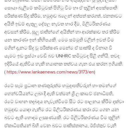
කර තිබුණාය. එයින් සමහරක් නම් අතුරුදහන් වූ පුද්ගලයින්
සොයා බැලීමේ කමිටුවක් පිහිටු වීම හා ඒ තුළින් අපක්ෂපාති
පරීක්ෂණ සිදු කිරීම, හමුදාව බලෙන් අත්පත් කරගත්, ජනතාවට
අයිති ඉඩම් ඇතුලු දේපල නැවත භාර දීම, මිලිටරීකරණය
අවසන් කිරීම, සුලු ජාතීන්ගේ අයිතීන් හා ආරක්ෂාව තර කිරීම
යන කාරණා ඉන් කිහිපයකි. මෙම සම්මුති වලින් ඉවත් වීම
මගින් දැනට සිදු වූ පරීක්ෂණ මෙන්ම ඒ සාක්ෂි ද විනාශ වී
යැමට ඉඩ ප්‍රස්ථා වෙඩි බව UNHRC කමිටුවද පිළි ගනියි. තවද
ඉදිරියේ ඇතිවිය හැකි භයානක තත්වය ගැන එය කරන ඉගියකි.
(
https://www.lankaenews.com/news/3173/en
)
රටේ සෑම ප්‍රධාන තණතුරුක්ම හමුදාපතිවරුන් හා තමන්ගේ
හෙන්චයියන්ට ලබා දී ඇති වත්මන් ශ්‍රි ලංකාවේ ජනාධිපති,
රටේ වාහන තදබදය නැවැත්වීමේ සිට රට පාලනය කිරීම දක්වා
හමුදාව යොදා ගැනීම රට මිලිටරීකරණය කරා රට ගෙන යන
බවට ඇති හොදම ලක්‍ෂණයකි. රට මිලිටරීකරණය වීම තුලින්
ඒකාධිපතියන් බිහි වෙන බවට පාකිස්තානය, ඊජිප්තුව වැනි