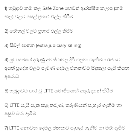
1) හමුදාව නම් කල Safe Zone හෙවත් ආරක්ෂිත කලාප (නම්
කල) වලට ෂෙල් ප්‍රහාර එල්ල කිරීම.
2) රෝහල් වලට ප්‍රහාර එල්ල කිරීම
3) සිවිල් ඝාතන (extra judiciary killing)
4) යුධ සමයේ දරුණු අවස්ථාවල දිවි ගලවා ගැනීමට රජයට
අයත් ප්‍රදේශ වලට පැමිණි දෙමල ජනතාවට සිදුකලා යැයි කියන
අපරාධ
5) හමුදාවට භාර වු LTTE සමාජිකයන් අතුරුදහන් කිරීම
6) LTTE යැයි සැක කළ තරුණ, තරුණියන් පැහැර ගැනීම හා
පසුව මරා දැමීම
7) LTTE නොවන දෙමල ජනතාව පැහැර ගැනීම හා මරා දැමීම