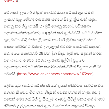
696523
)
මේ අතර, ලංකා ඊ-නිවුස් සඟරාව කියා සිටියේ දැනටමත්
ලංකාව තුළ මහින්ද රාජපක්ෂ සමයේ සිදු වූ ක්‍රියාවන් සදහා
ගොනු කර තිබු සාක්ෂි හා ලිපි ගොනු අපරාධ පරීක්ෂණ
දෙපාර්තුමෙන්තුවෙන්(CID) ඉවත් කර ඇති බවයි. මෙම වාර්තා
තුළ මාධ්‍යවේදී එක්නැලිගොඩ හා රගර් ක්‍රීඩක තාජුඩීන්ගේ
ඝාතන සම්බන්ධ විස්තර ද ඇතුළත් බව එම සඟරාවේ සදහන්
වේ. මෙය පෙබරවාරි 26 වන දින සිදුව ඇති බව සදහන් කරන
එම සගරාව මේජර් ජෙනරාල් ඡගත් අල්විස් ප්‍රමුඛ 6
දෙනෙකුගෙන් සමන්විත කණ්ඩායමක් විසින් සිදු කර ඇති බව
පවසයි. (
https://www.lankaenews.com/news/3172/en
)
දේශිය යුධ අපරාධ පරීක්ෂණ යන්ත්‍රයක් කිසිවිටක සාර්ථක විය
නොහැකි බවට මීට වඩා නිදසුන් අවශ්‍ය වන්නේ නැත. තව ද
එතෙක් මෙතෙක් බිහි වු සියලුම ආණ්ඩු සිවිල් ඡනයාගේ මානව
හිමිකම් උල්ලංඝනය කර ඇත. වරෙක එය දකුණේ සිංහල