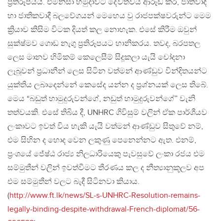
ප්‍රතිරූපයයි. එමනිසා හමුදාවට දේවත්වය ආරූඩ කර, ජාතිවාදී
හා ජාතිකවාදී බලවේගයන් මෙහෙය වු රාජපක්ෂවරුන්ට මෙම
ක්‍රියාව කිසිම විටක දියත් කල නොහැක. එසේ කිරීම ඔවුන්
සුක්ෂ්මව ගොඩ නැගු ප්‍රතිරූපයට හානිකරය. තවද, බරපතල
ලෙස මානව හිමිකම් කෙලෙසීම් සිදූකලා යැයි චෝදනා
ලෑබූවන් ප්‍රධානීන් ලෙස සිටින වත්මන් ආණ්ඩුව වින්දිතයන්ට
යුක්තිය ලබාදෙන්නේ කෙසේද යන්න ද ප්‍රශ්නයක් ලෙස තිබේ.
මෙය “බඩුත් හාමුදුරුවන්ගේ, නඩුත් හාමුදුරුවන්ගේ” වැනි
තත්වයකි. එසේ තිබිය දී, UNHRC ගිවිසුම් වලින් ඒක පාර්ශීයව
ලංකාවට ඉවත් විය හැකි යැයි වත්මන් ආණ්ඩුව සිතුවේ නම්,
එම සිහින ද හොද වෙන ලකුණු පෙනෙන්නට ඇත. එනම්,
ප්‍රංශයේ ජේෂ්ඨ රාජ්‍ය නිලධාරියෙකු පැවසුවේ ලංකා රජය එම
සම්මුතීන් වලින් ඉවත්වීමට තීරණය කල ද නීත්‍යානුකූලව අප
එම සම්මුතීන් වලට බැදී සිටිනවා කියාය.
(
http://www.ft.lk/news/SL-s-UNHRC-Resolution-remains-
legally-binding-despite-withdrawal-French-diplomat/56-