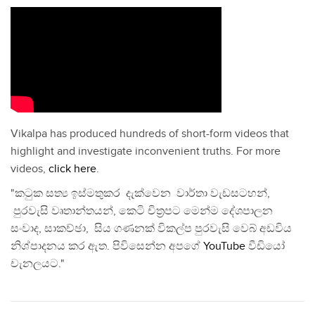
Vikalpa has produced hundreds of short-form videos that
highlight and investigate inconvenient truths. For more
videos,
click here
.
"කටුක සත්‍ය ඉස්මතුකර දැක්වෙන වාර්තා වැඩසටහන්,
පුරවැසි වෘතාන්තයන්, කෙටි චිත්‍රපට මෙන්ම දේශපාලන
සංවාද, සාකච්ඡා, සිය ගණනක් විකල්ප පුරවැසි වෙබ් අඩවිය
නිශ්පාදනය කර ඇත. පිවිසෙන්න අපගේ
YouTube
වීඩියෝ
චැනලයට."