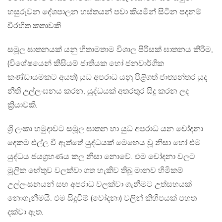
හසුරුවන දේශපාලන හස්තයන් පවා කියමින් සිටින පදනම්
විරහිත කතාවකි.
සමූල ඝාතනයක් යනු හිතාමතාම විශාල පිරිසක් ඝාතනය කිරීම,
(විශේෂයෙන් කිසියම් ජාතියක හෝ ජනවාර්ගික
කණ්ඩායමකට අයත්) යුධ අපරාධ යනු පිළිගත් ජාත්‍යන්තර යුද
නීති උල්ලංඝනය කරන, යුද්ධයක් අතරතුර සිදු කරන ලද
ක්‍රියාවකි.
ශ්‍රි ලංකා හමුදාවට සමූල ඝාතන හා යුධ අපරාධ යන චෝදනා
දෙකම එල්ල වී ඇත්තේ යුද්ධයක් මෙහෙය වූ නිසා හෝ එම
යුද්ධය ජයග්‍රහණය කල නිසා නොවේ. එම චෝදනා වලට
මූලික හේතුව වලක්වා ගත හැකිව තිබූ මානව හිමිකම්
උල්ලංඝනයන් සහ අපරාධ වලක්වා ගැනීමට උත්සහයක්
නොගැනීමයි. එම සිදුවීම් (චෝදනා) වලින් කිහිපයක් පහත
දක්වා ඇත.