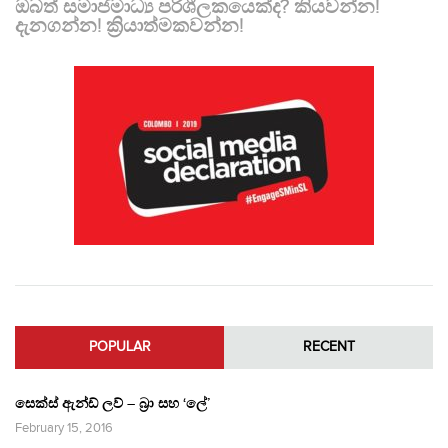
ඔබත් සමාජමාධ්‍ය පරිශීලකයෙක්ද? කියවන්න!
දැනගන්න! ක්‍රියාත්මකවන්න!
POPULAR
RECENT
සෙක්ස් ඇන්ඩ් ලව් – බ්‍රා සහ ‘ලේ’
February 15, 2016