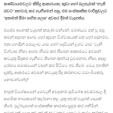
කණ්ඩායමවලට කිසිදු ආකාරයක, කුඩා හෝ බලපෑමක්
‘නැති
බවට’
තහවරු කර ගැනීමෙන් පසු, එම සංස්කෘතික චාරිත්‍රවලට
‘
ඉතාමත් සීමා සහිත ලෙස
‘ අවසර දීමත් වැදගත්ය.
එසේම අනෙක් වැදගත් කරුණ වන්නේ, මරණයට පත් වූ පසු
තමන් අදහන ආගම හෝ කුමන විශ්වාසයක් මත හෝ පදනම්ව,
ඉතා හොදින් පරලොව යාම හෝ ‘දෙවියන් ලගට යාම’ වැනි
විශ්වාස නිසා, ආගම නියම කර තිබෙන ආකාරයට අවසන්
කටයුතු සිදුකර ගැනීමට තිබෙන (අන්ධ) වුවමනාව නිසා, අදාල
රෝගය සමාජයෙන් වසන් කර සිටිමට ඉඩ තිබේ. මෙය ඉහතින්
දැක්වූ ආකරයට අවසන් කටයුතු සිදු කරනවාට වඩා බියකරු
නොවන්නේද?
නමුත් විශේෂයෙන් මෙවැනි අවදානම් සුවිශේෂ අවස්ථාවල දී,
ආගමික නායකයන් කල්පනා කල යුතු තවත් වැදගත් දෙයක්
තිබේ. මුල්බැසගත් සංස්කෘතික කාරණා ප්‍රමුඛ කර ගනිමින්,