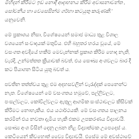
මිහිදන් කිරීමට ඉඩ නොදී ආදාහනය කිරීම අවාසනාවන්ත ,
සෝචනීය හා වෙසෙසින්ම ගර්හා කටයුතු කරුණකි.’
යනුවෙනි.
මේ ප්‍රකාශය නිසා, විශේෂයෙන් සමාජ මාධ්‍ය තුළ විශාල
වශයෙන් සංවාදයක් මතුවිය. එහි බහුතර හරය වූයේ, මේ
වසංගත අවදියේ හකීම් මෙවැන්නක් ප්‍රකාශ කිරීම හොද නැති,
වැරදි, උන්මත්තත ක්‍රියාවක් බවත්, එය සෞඛ්‍ය අංශවලට බාර දී
කට පියාගන සිටිය යුතු බවත් ය.
පවතින තත්ත්වය තුළ එම අදහසවලින් වැරැද්දක් පෙනෙන්ට
නැත. විශේෂයෙන් මේ වසංගතය හමුවේ, පල්ලිවලට,
පංසල්වලට, කෝවිල්වලට ඇතුලු ආගමික සංස්ථාවලට කිසිවක්
කිරීමට නොහැකිය. එය යථාර්ථයකි. මේ වසංගතය පාලනය
කරමින් එය නවතා දැමිය හැකි එකම උපකරණය විද්‍යාවයි.
සෞඛ්‍ය අංශ විසින් දෙනු ලබන නිළ විද්‍යාත්මක උපෙදෙස් ය.
කෙටියෙන් කිවහොත් ව්‍යෛ විද්‍යාවයි. එසේම මේ අවස්ථාවේ