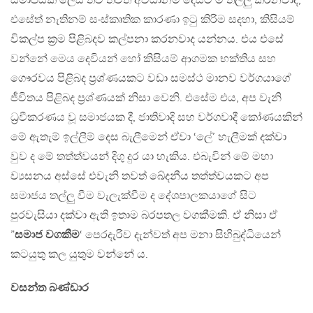
සමාජයක් ලෙස තව තවත් අවධානම දෙසට ම තල්ලු කරනවාද,
එසේත් නැතිනම් සංස්කෘතික කාරණා ඉටු කිරිම සදහා, කිසියම්
විකල්ප ක්‍රම පිළිබදව කල්පනා කරනවාද යන්නය. එය එසේ
වන්නේ මෙය දෙවියන් හෝ කිසියම් ආගමක භක්තිය සහ
ගෞරවය පිළිබද ප්‍රශ්ණයකට වඩා සමස්ථ මානව වර්ගයාගේ
ජීවිතය පිළිබද ප්‍රශ්ණයක් නිසා වෙනි. එසේම එය, අප වැනි
ධ්‍රවීකරණය වූ සමාජයක දී, ජාතිවාදි සහ වර්ගවාදී කෝණයකින්
මේ ඇතැම් ඉල්ලීම් දෙස බැලීමෙන් ඒවා ‘ලේ’ හැලීමක් දක්වා
වුව ද මේ තත්ත්වයන් දිගු දුර යා හැකිය. එබැවින් මේ මහා
ව්‍යසනය අස්සේ එවැනි තවත් ඛේදනීය තත්ත්වයකට අප
සමාජය තල්ලු වීම වැලැක්වීම ද දේශපාලකයාගේ සිට
පුරවැසියා දක්වා ඇති ඉතාම බරපතල වගකීමකි. ඒ නිසා ඒ
”
සමාජ වගකීම
‘ පෙරදැරිව දැන්වත් අප මනා සිහිබුද්ධියෙන්
කටයුතු කල යුතුම වන්නේ ය.
වසන්ත බණ්ඩාර