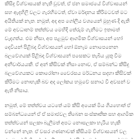
කිසිදු විශ්වාසයක් නැති වුවත්, ඒ ජන සමාජයේ විශ්වාසයන්
සහ ඇදහිලි වලට ගැරහීමටත්, ඒවා මර්දනය කිරිමටවත් මට
අයිතියක් නැත. නමුත්, අද අප ගෝලීය වශයෙන් මුහුණ දි ඇති
මේ අවධානම් තත්ත්වය මෙහිදි තේරුම් ගැනීමට ඉතාමත්
වැදගත්ය. එම නිසා, අප පළමුව ආගමික විශ්වාසයන් හෝ
දෙවියන් පිළිබද විශ්වාසයන් හෝ ඕනෑම නොපෙනෙන
බලවේගයක් පිළිබද විශ්වාසයන් පසෙකට තැබිය යුතු වීම
අනිවාර්යයකි. ඒ අන් කිසිවක් නිසා නොව, ඒ සම්බන්ධ කිසිදු
බලවේගයකට කොරෝනා වෛරසය මර්ධනය සදහා කිසිවක්
කිරිමට නොහැකි බව අද ලෝකය හමුවේ සනාථ වී අවසන් ව
ඇති නිසාය.
නමුත්, මේ තත්ත්වය යටතේ යම් කිසි අයෙක් මිය ගියහොත් ඒ
සම්බන්ධයෙන් ඒ ඒ සමාජවල තිබෙන සංස්කෘතික සහ ආගමික
තත්ත්වයන් සලකා බැලීමත් අපට නොසලකා හැරිය හැකි
වන්නේ නැත. ඒ වසර ගණනාවක් කිසියම් විශ්වාසයන් වල