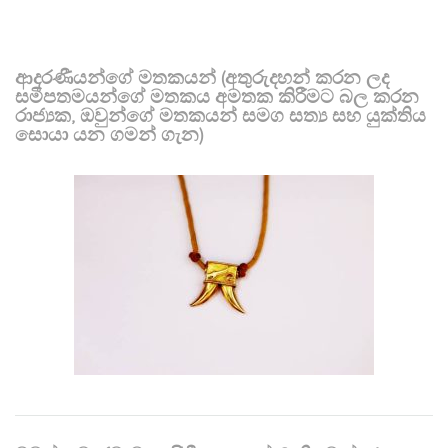
ආදරණීයන්ගේ මතකයන් (අතුරුදහන් කරන ලද
සමීපතමයන්ගේ මතකය අමතක කිරීමට බල කරන
රාජ්‍යක, ඔවුන්ගේ මතකයන් සමග සත්‍ය සහ යුක්තිය
සොයා යන ගමන් ගැන)