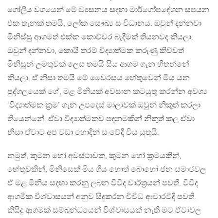
ගෝලීය වශයෙන් මේ ව්‍යසනය සදහා මාර්ගෝපදේශන සපයන
එක තැනක් තමයි, ලෝක සෞඛ්‍ය සංවිධානය. ඔවුන් දන්නවා
මිනිස්සු ආගමත් එක්ක කොච්චර බැදීමක් තියනවද කියලා.
ඔවුන් දන්නවා, කොයි තරම් විද්‍යාත්මක කරුණු කිව්වත්
මිනිසුන් උමතුවක් ලෙස තමයි සිය ආගම ගැන හිතන්නේ
කියලා. ඒ නිසා තමයි මේ වෛරසය හේතුවෙන් මිය යන
පුද්ගලයෙක් ගේ, මළ මිනියක් අවසාන කටයුතු කරන්න අවශ්‍ය
‘විද්‍යාත්මක ක්‍රම’ ගැන උපදෙස් මාලාවක් ඔවුන් නිකුත් කරලා
තියෙන්නේ. ඒවා විද්‍යාත්මකව පදනමකින් නිකුත් කල ඒවා
නිසා ඒවාට අප වඩා හොදින් සංවේදී විය යුතුයි.
නමුත්, කුමන හෝ අවස්ථාවක, කුමන හෝ ක්‍රමයකින්,
හේතුවකින්, මිනිසෙක් මිය ගිය හොත් බොහෝ ජන සමාජවල
ඒ මළ මිනිය සදහා කරනු ලබන විවිද චාර්ත්‍රයන් පවතී. විවිද
ආගමික විශ්වාසයන් අනුව සිදුකරන විවිධ ආචාරවිදි පවති.
කිසිදු ආගමක් සම්බන්ධයෙන් විශ්වාසයක් නැති මට ඒවාවල