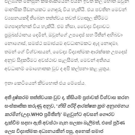
එලඹගත් මිනිසුන් ක්ෂණිකයෙන් එයින් ඉවත් කල හොත් ඔවුන්
මානසික පීඩනයකට ගොදුරු විය හැකියි. එය පවතින මෙවන්
ව්‍යසනයකදි තිබෙන තත්ත්වය තවත් ව්‍යාකූල කිරිමට
මගපාදන්නක් විය හැකියි. එම නිසා, වෛද්‍ය විද්‍යාවට
ප්‍රමුඛස්ථානය දෙමින්, ඔවුන්ගේ උපදෙස් සහ රීතීන් අභිබවා
නොගොස්, සමස්ථ සමාජයම අවධානමකට ඇද නොදමා,
තමන් ගේ විශ්වාසයන්, වෛද්‍ය විද්‍යාත්මක ආරක්ෂක උපදෙස්
අනුව සිදුකරීමට අවස්ථාව සැලසීමත්, මෙවන් අතිශය
අවධානම් මොහොතක වුව ද අපි කල්පනා කළ යුතුය.
ඉතා කෙටියෙන් කිවහොත් එය මේසේය.
අති දුෂ්කරම තත්ත්වයක වුව ද, කිසියම් ප්‍රජාවක් විශ්වාස කරන
සංස්කෘතික කරුණු අනුව, ‘
නිසි පරිදි ආරක්ෂක ක්‍රම අනුගමනය
කරමින්
(උදා.WHO ප්‍රමිතීන්)’ මළවුන්ට අවසන් ගෞරව
දැක්වීම සදහා ඇති අවස්ථා ගැන සලකා බැලීමත්, එසේ පූර්ණ
ලෙස විද්‍යාත්මක අධ්‍යනයකින් පසු, අනෙක් සමාජ