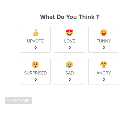
What Do You Think ?
UPVOTE
LOVE
FUNNY
0
0
0
SURPRISED
SAD
ANGRY
0
0
0
VKFEATURED