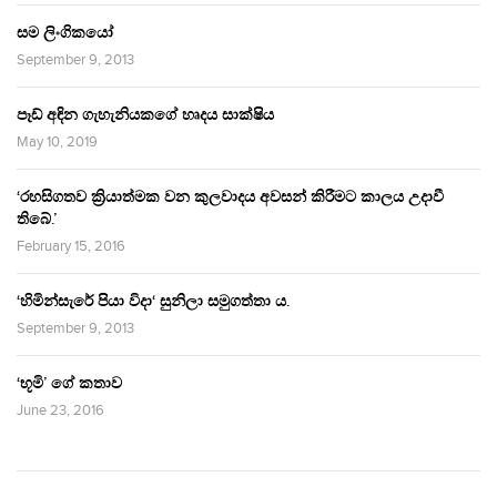
සම ලිංගිකයෝ
September 9, 2013
පෑඩ් අඳින ගැහැනියකගේ හෘදය සාක්ෂිය
May 10, 2019
‘රහසිගතව ක්‍රියාත්මක වන කුලවාදය අවසන් කිරීමට කාලය උදාවී
තිබේ.’
February 15, 2016
‘හිමින්සැරේ පියා විදා‘ සුනිලා සමුගත්තා ය.
September 9, 2013
‘භූමි’ ගේ කතාව
June 23, 2016