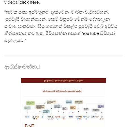
videos,
click here
.
"කටුක සත්‍ය ඉස්මතුකර දැක්වෙන වාර්තා වැඩසටහන්,
පුරවැසි වෘතාන්තයන්, කෙටි චිත්‍රපට මෙන්ම දේශපාලන
සංවාද, සාකච්ඡා, සිය ගණනක් විකල්ප පුරවැසි වෙබ් අඩවිය
නිශ්පාදනය කර ඇත. පිවිසෙන්න අපගේ
YouTube
වීඩියෝ
චැනලයට."
ආරක්ෂාවන්න..!