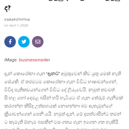
ද?
KARAPOTHTHA
on
April 1, 2020
iMage:
businessinsider
දැන් කොරෝනා ගැන
‘දැනට’
අමුතුවෙන් කිව යුතු යමක් නැති
සේයකි. ඒ තරමටම කොරෝනා ගැන විවිධ භාෂාවන්ගෙන්,
විවිද පැතිකඩයන්ගෙන් විවිධ දේ ලියැවෙයි. නමුත් තවමත්
සිංහල හෝ දෙමළ බසින් හරි හැටියට ඒ ගැන තේරුම් ගැනීමක්
කරගන්න කිසිදු උත්සහයක් නොගන්නා බව ඇතැමුන්ගේ
ක්‍රියාවන්ගෙන් පෙනි යයි. නමුත් දැන්, මේ දූපත්වාසීන්ට තමන්
ට කැමැති ඕනෑම බසකින් වසංගතය ගැන ඉගෙන ගත හැකියි.