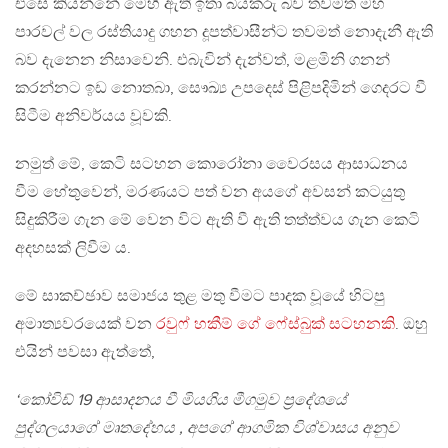
එසේ කියන්නේ මෙහි ඇති ඉතා බියකරු බව තවමත් මහ
පාරවල් වල රස්තියාදු ගහන දූපත්වාසීන්ට තවමත් නොදැනී ඇති
බව දැනෙන නිසාවෙනි. එබැවින් දැන්වත්, මළමිනි ගනන්
කරන්නට ඉඩ නොතබා, සෞඛ්‍ය උපදෙස් පිළිපදිමින් ගෙදරට වී
සිටීම අනිවර්යය වූවකි.
නමුත් මේ, කෙටි සටහන කොරෝනා වෛරසය ආසාධනය
වීම හේතුවෙන්, මරණයට පත් වන අයගේ අවසන් කටයුතු
සිදුකිරීම ගැන මේ වෙන විට ඇති වී ඇති තත්ත්වය ගැන කෙටි
අදහසක් ලිවීම ය.
මේ සාකච්ඡාව සමාජය තුළ මතු වීමට පාදක වූයේ හිටපු
අමාත්‍යවරයෙක් වන
රවුෆ් හකීම් ගේ ෆේස්බුක් සටහනකි
. ඔහු
එයින් පවසා ඇත්තේ,
‘කෝවිඩ් 19 ආසාදනය වී මියගිය මීගමුව ප්‍රදේශයේ
පුද්ගලයාගේ මෘතදේහය , අපගේ ආගමික විශ්වාසය අනුව