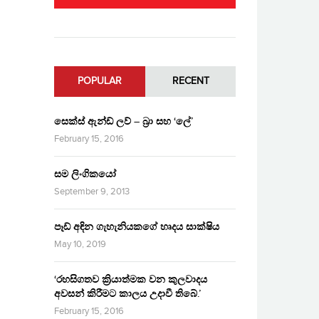
POPULAR
RECENT
සෙක්ස් ඇන්ඩ් ලව් – බ්‍රා සහ ‘ලේ’
February 15, 2016
සම ලිංගිකයෝ
September 9, 2013
පෑඩ් අඳින ගැහැනියකගේ හෘදය සාක්ෂිය
May 10, 2019
‘රහසිගතව ක්‍රියාත්මක වන කුලවාදය
අවසන් කිරීමට කාලය උදාවී තිබේ.’
February 15, 2016