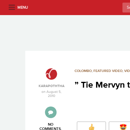
S
Sea
MENU
k
for:
i
p
t
o
m
a
i
n
COLOMBO
,
FEATURED VIDEO
,
VI
c
” Tie Mervyn 
o
KARAPOTHTHA
n
on
August 5,
2010
t
e
n
t
NO
COMMENTS
.