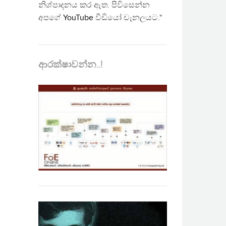
නිශ්පාදනය කර ඇත. පිවිසෙන්න
අපගේ
YouTube
වීඩියෝ චැනලයට."
ආරක්ෂාවන්න..!