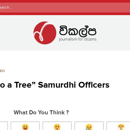
rch
DEO
to a Tree” Samurdhi Officers
What Do You Think ?