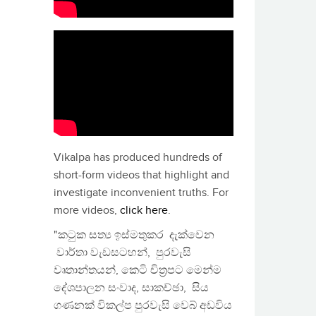
Vikalpa has produced hundreds of
short-form videos that highlight and
investigate inconvenient truths. For
more videos,
click here
.
"කටුක සත්‍ය ඉස්මතුකර දැක්වෙන
වාර්තා වැඩසටහන්, පුරවැසි
වෘතාන්තයන්, කෙටි චිත්‍රපට මෙන්ම
දේශපාලන සංවාද, සාකච්ඡා, සිය
ගණනක් විකල්ප පුරවැසි වෙබ් අඩවිය