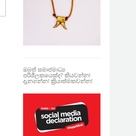
ඔබත් සමාජමාධ්‍ය
පරිශීලකයෙක්ද? කියවන්න!
දැනගන්න! ක්‍රියාත්මකවන්න!