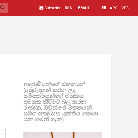
Subscribe:
RSS
|
EMAIL
ARCHIVES
ආදරණීයන්ගේ මතකයන්
(අතුරුදහන් කරන ලද
සමීපතමයන්ගේ මතකය
අමතක කිරීමට බල කරන
රාජ්‍යක, ඔවුන්ගේ මතකයන්
සමග සත්‍ය සහ යුක්තිය සොයා
යන ගමන් ගැන)