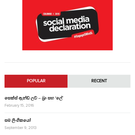
POPULAR
RECENT
සෙක්ස් ඇන්ඩ් ලව් – බ්‍රා සහ ‘ලේ’
February 15, 2016
සම ලිංගිකයෝ
September 9, 2013