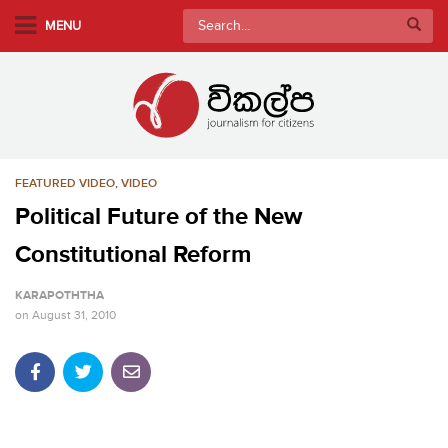
S
Search
MENU
k
for:
i
p
t
o
m
FEATURED VIDEO
,
VIDEO
a
i
Political Future of the New
n
Constitutional Reform
c
o
KARAPOTHTHA
n
on
August 31, 2010
t
e
n
t