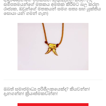
ආදරණීයන්ගේ මතකයන් (අතුරුදහන් කරන ලද
සමීපතමයන්ගේ මතකය අමතක කිරීමට බල කරන
රාජ්‍යක, ඔවුන්ගේ මතකයන් සමග සත්‍ය සහ යුක්තිය
සොයා යන ගමන් ගැන)
ඔබත් සමාජමාධ්‍ය පරිශීලකයෙක්ද? කියවන්න!
දැනගන්න! ක්‍රියාත්මකවන්න!