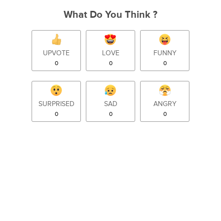
What Do You Think ?
UPVOTE
LOVE
FUNNY
0
0
0
SURPRISED
SAD
ANGRY
0
0
0