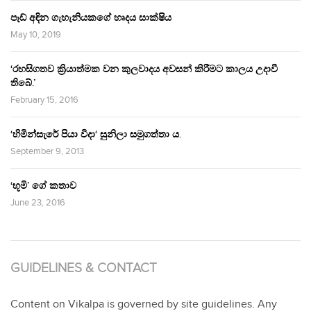
පෑඩ් අඳින ගැහැනියකගේ හෘදය සාක්ෂිය
May 10, 2019
‘රහසිගතව ක්‍රියාත්මක වන කුලවාදය අවසන් කිරීමට කාලය උදාවී
තිබේ.’
February 15, 2016
‘හිමින්සැරේ පියා විදා‘ සුනිලා සමුගත්තා ය.
September 9, 2013
‘භූමි’ ගේ කතාව
June 23, 2016
GUIDELINES & CONTACT
Content on Vikalpa is governed by site guidelines. Any