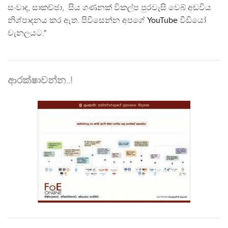
සංවාද, සාකච්ඡා, සිය ගණනක් විකල්ප පුරවැසි වෙබ් අඩවිය
නිශ්පාදනය කර ඇත. පිවිසෙන්න අපගේ
YouTube
වීඩියෝ
චැනලයට."
ආරක්ෂාවන්න..!