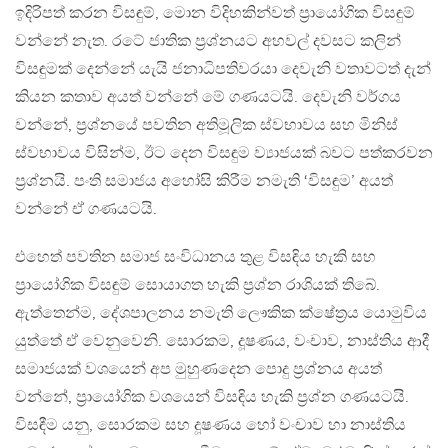
ඉදිරිපත් කරන විසඳුම්, මොන විදිහකින්වත් ප්‍රායෝගික විසඳුම්
වන්නේ නැත. රටේ ජාතික ප්‍රශ්නයට අහවල් දවසට කලින්
විසඳුමක් දෙන්නේ යැයි ජනාධිපතිවරයා දෙවැනි වතාවටත් දැන්
කියන කතාව අයත් වන්නේ මේ ගණයටයි. දෙවැනි වර්ගය
වන්නේ, ප්‍රශ්නයේ පවතින අතිමූලික ස්වභාවය සහ මිනිස්
ස්වභාවය විසින්ම, ඊට දෙන විසඳුම ව්‍යාජයක් බවට පත්කරවන
ප්‍රශ්නයි. පංති සමාජය අහෝසි කිරීම නමැති ‘විසඳුම’ අයත්
වන්නේ ඒ ගණයටයි.
එහෙත් පවතින සමාජ සංවිධානය තුළ විසඳිය හැකි සහ
ප්‍රායෝගික විසඳුම් සොයාගත හැකි ප්‍රශ්න රාශියක් තිබේ.
ඇත්තෙන්ම, දේශපාලනය නමැති ලෞකික ක්ෂේත්‍රය යොමුවිය
යුත්තේ ඒ වෙනුවෙනි. සොරකම, දූෂණය, වංචාව, නාස්තිය ආදී
සමාජයක් වශයෙන් අප මුහුණදෙන පොදු ප්‍රශ්නය අයත්
වන්නේ, ප්‍රායෝගික වශයෙන් විසඳිය හැකි ප්‍රශ්න ගණයටයි.
විසඳීම යනු, සොරකම සහ දූෂණය හෝ වංචාව හා නාස්තිය