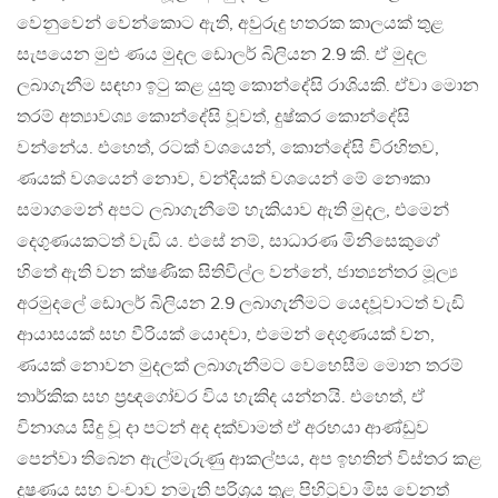
වෙනුවෙන් වෙන්කොට ඇති, අවුරුදු හතරක කාලයක් තුළ
සැපයෙන මුළු ණය මුදල ඩොලර් බිලියන 2.9 කි. ඒ මුදල
ලබාගැනීම සඳහා ඉටු කළ යුතු කොන්දේසි රාශියකි. ඒවා මොන
තරම් අත්‍යාවශ්‍ය කොන්දේසි වූවත්, දුෂ්කර කොන්දේසි
වන්නේය. එහෙත්, රටක් වශයෙන්, කොන්දේසි විරහිතව,
ණයක් වශයෙන් නොව, වන්දියක් වශයෙන් මේ නෞකා
සමාගමෙන් අපට ලබාගැනීමේ හැකියාව ඇති මුදල, එමෙන්
දෙගුණයකටත් වැඩි ය. එසේ නම්, සාධාරණ මිනිසෙකුගේ
හිතේ ඇති වන ක්ෂණික සිතිවිල්ල වන්නේ, ජාත්‍යන්තර මූල්‍ය
අරමුදලේ ඩොලර් බිලියන 2.9 ලබාගැනීමට යෙදවූවාටත් වැඩි
ආයාසයක් සහ වීරියක් යොදවා, එමෙන් දෙගුණයක් වන,
ණයක් නොවන මුදලක් ලබාගැනීමට වෙහෙසීම මොන තරම්
තාර්කික සහ ප්‍රඥගෝචර විය හැකිද යන්නයි. එහෙත්, ඒ
විනාශය සිදු වූ දා පටන් අද දක්වාමත් ඒ අරභයා ආණ්ඩුව
පෙන්වා තිබෙන ඇල්මැරුණු ආකල්පය, අප ඉහතින් විස්තර කළ
දූෂණය සහ වංචාව නමැති පරිශ්‍රය තුළ පිහිටුවා මිස වෙනත්