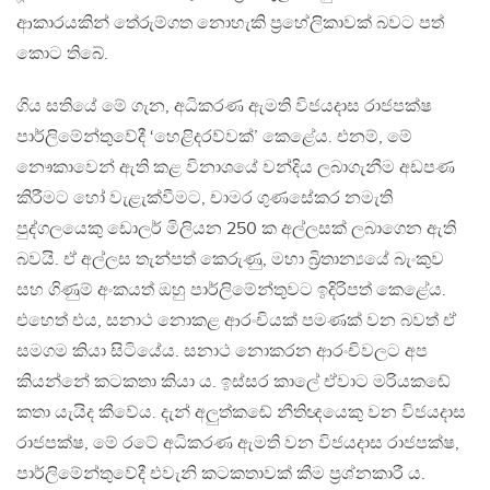
ආකාරයකින් තේරුම්ගත නොහැකි ප්‍රහේලිකාවක් බවට පත්
කොට තිබේ.
ගිය සතියේ මේ ගැන, අධිකරණ ඇමති විජයදාස රාජපක්ෂ
පාර්ලිමේන්තුවේදී ‘හෙළිදරව්වක්’ කෙළේය. එනම්, මේ
නෞකාවෙන් ඇති කළ විනාශයේ වන්දිය ලබාගැනීම අඩපණ
කිරීමට හෝ වැළැක්වීමට, චාමර ගුණසේකර නමැති
පුද්ගලයෙකු ඩොලර් මිලියන 250 ක අල්ලසක් ලබාගෙන ඇති
බවයි. ඒ අල්ලස තැන්පත් කෙරුණු, මහා බ්‍රිතාන්‍යයේ බැංකුව
සහ ගිණුම් අංකයත් ඔහු පාර්ලිමේන්තුවට ඉදිරිපත් කෙළේය.
එහෙත් එය, සනාථ නොකළ ආරංචියක් පමණක් වන බවත් ඒ
සමගම කියා සිටියේය. සනාථ නොකරන ආරංචිවලට අප
කියන්නේ කටකතා කියා ය. ඉස්සර කාලේ ඒවාට මරියකඬේ
කතා යැයිද කීවේය. දැන් අලුත්කඬේ නීතිඥයෙකු වන විජයදාස
රාජපක්ෂ, මේ රටේ අධිකරණ ඇමති වන විජයදාස රාජපක්ෂ,
පාර්ලිමේන්තුවේදී එවැනි කටකතාවක් කීම ප්‍රශ්නකාරී ය.