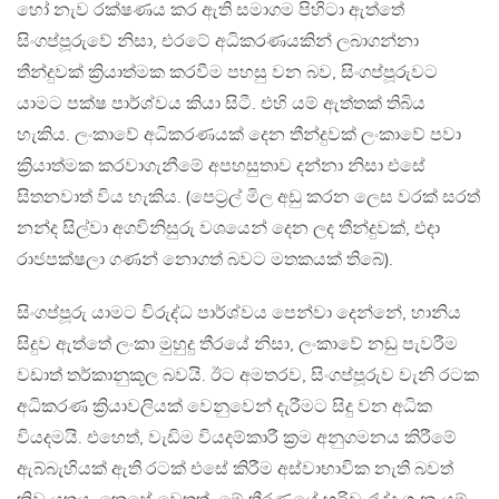
හෝ නැව රක්ෂණය කර ඇති සමාගම පිහිටා ඇත්තේ
සිංගප්පූරුවේ නිසා, එරටේ අධිකරණයකින් ලබාගන්නා
තීන්දුවක් ක්‍රියාත්මක කරවීම පහසු වන බව, සිංගප්පූරුවට
යාමට පක්ෂ පාර්ශ්වය කියා සිටී. එහි යම් ඇත්තක් තිබිය
හැකිය. ලංකාවේ අධිකරණයක් දෙන තීන්දුවක් ලංකාවේ පවා
ක්‍රියාත්මක කරවාගැනීමේ අපහසුතාව දන්නා නිසා එසේ
සිතනවාත් විය හැකිය. (පෙට්‍රල් මිල අඩු කරන ලෙස වරක් සරත්
නන්ද සිල්වා අගවිනිසුරු වශයෙන් දෙන ලද තීන්දුවක්, එදා
රාජපක්ෂලා ගණන් නොගත් බවට මතකයක් තිබේ).
සිංගප්පූරු යාමට විරුද්ධ පාර්ශ්වය පෙන්වා දෙන්නේ, හානිය
සිදුව ඇත්තේ ලංකා මුහුදු තීරයේ නිසා, ලංකාවේ නඩු පැවරීම
වඩාත් තර්කානුකූල බවයි. ඊට අමතරව, සිංගප්පූරුව වැනි රටක
අධිකරණ ක්‍රියාවලියක් වෙනුවෙන් දැරීමට සිදු වන අධික
වියදමයි. එහෙත්, වැඩිම වියදම්කාරී ක්‍රම අනුගමනය කිරීමේ
ඇබ්බැහියක් ඇති රටක් එසේ කිරීම අස්වාභාවික නැති බවත්