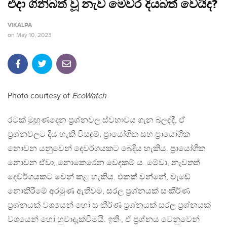
එදා ගිනිබත් වූ නැව මෙවර දියබත් වෙයිද?
VIKALPA
on
May 10, 2023
Photo courtesy of
EcoWatch
රටක් මුහුණදෙන ප්‍රශ්නවල ස්වභාවය ගැන බලද්දී, ඒ
ප්‍රශ්නවලට දිය හැකි විසඳුම්, ප්‍රායෝගික සහ ප්‍රායෝගික
නොවන යනුවෙන් දෙවර්ගයකට බෙදිය හැකිය. ප්‍රායෝගික
නොවන ඒවා, නොකෙරෙන වෙදකම් ය. මේවා, නැවතත්
දෙවර්ගයකට වෙන් කළ හැකිය. එකක් වන්නේ, වැඩේ
නොකිරීමේ අරමුණ ඇතිවම, සරල ප්‍රශ්නයක් සංකීර්ණ
ප්‍රශ්නයක් වශයෙන් හෝ සංකීර්ණ ප්‍රශ්නයක් සරල ප්‍රශ්නයක්
වශයෙන් හෝ හුවාදැක්වීමයි. ඉතිං, ඒ ප්‍රශ්නය වෙනුවෙන්