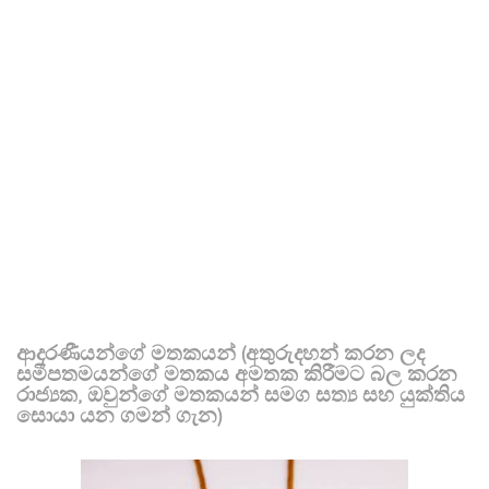
ආදරණීයන්ගේ මතකයන් (අතුරුදහන් කරන ලද
සමීපතමයන්ගේ මතකය අමතක කිරීමට බල කරන
රාජ්‍යක, ඔවුන්ගේ මතකයන් සමග සත්‍ය සහ යුක්තිය
සොයා යන ගමන් ගැන)