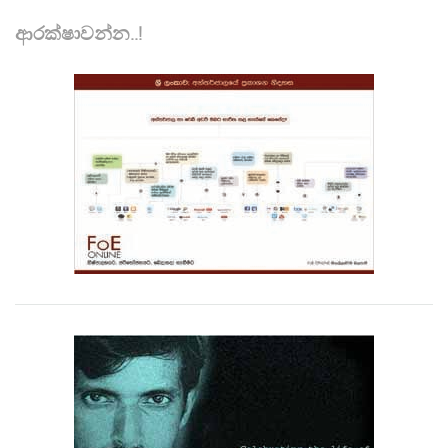
ආරක්ෂාවන්න..!