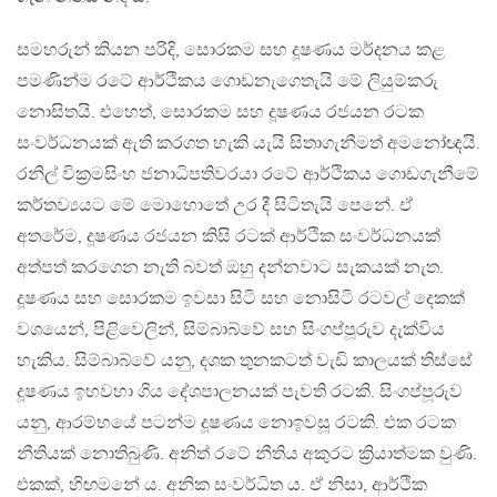
සමහරුන් කියන පරිදි, සොරකම සහ දූෂණය මර්දනය කළ
පමණින්ම රටේ ආර්ථිකය ගොඩනැගෙතැයි මේ ලියුම්කරු
නොසිතයි. එහෙත්, සොරකම සහ දූෂණය රජයන රටක
සංවර්ධනයක් ඇති කරගත හැකි යැයි සිතාගැනීමත් අමනෝඥයි.
රනිල් වික්‍රමසිංහ ජනාධිපතිවරයා රටේ ආර්ථිකය ගොඩගැනීමේ
කර්තව්‍යයට මේ මොහොතේ උර දී සිටිතැයි පෙනේ. ඒ
අතරේම, දූෂණය රජයන කිසි රටක් ආර්ථික සංවර්ධනයක්
අත්පත් කරගෙන නැති බවත් ඔහු දන්නවාට සැකයක් නැත.
දූෂණය සහ සොරකම ඉවසා සිටි සහ නොසිටි රටවල් දෙකක්
වශයෙන්, පිළිවෙලින්, සිම්බාබ්වේ සහ සිංගප්පූරුව දැක්විය
හැකිය. සිම්බාබ්වේ යනු, දශක තුනකටත් වැඩි කාලයක් තිස්සේ
දූෂණය ඉහවහා ගිය දේශපාලනයක් පැවති රටකි. සිංගප්පූරුව
යනු, ආරම්භයේ පටන්ම දූෂණය නොඉවසූ රටකි. එක රටක
නීතියක් නොතිබුණි. අනිත් රටේ නීතිය අකුරට ක්‍රියාත්මක වුණි.
එකක්, හිඟමනේ ය. අනික සංවර්ධිත ය. ඒ නිසා, ආර්ථික