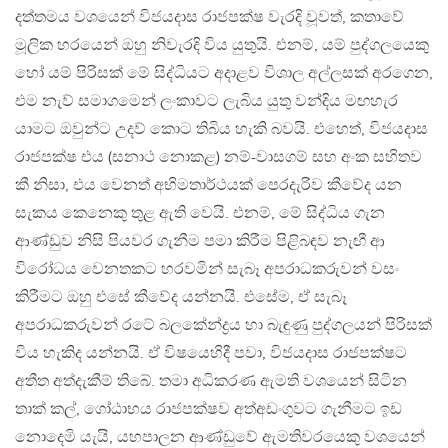
දත්තමය වශයෙන් විජයදාස රාජපක්ෂ වැරදි වූවත්, කතාවේ
මූලික හරයෙන් ඔහු නිවැරදි විය යුතුයි. එනම්, යම් පුද්ගලයෙකු
හෝ යම් පිරිසක් මේ සිද්ධියට අදාළව විශාල අල්ලසක් අරගෙන,
එම නැව් සමාගමෙන් ලංකාවට ලැබිය යුතු වන්දිය මඟහැර
යාමට ඔවුන්ට උදව් කොට තිබිය හැකි බවයි. එහෙත්, විජයදාස
රාජපක්ෂ එය (සනාථ නොකළ) නම්-වාසගම් සහ අංක සහිතව
කී නිසා, එය වෙනත් අභිමතාර්ථයක් පෙරදැරිව කීවේද යන
සැකය කෙනෙකු තුළ ඇති වෙයි. එනම්, මේ සිද්ධිය ගැන
ආණ්ඩුව නිසි පියවර ගැනීම පමා කිරීම පිළිබඳව නැඟී ආ
විරෝධය වෙනතකට හරවමින් සැබෑ අපරාධකරුවන් වසං
කිරීමට ඔහු එසේ කීවේද යන්නයි. එසේම, ඒ සැබෑ
අපරාධකරුවන් රටේ බලකේන්ද්‍රය හා බැඳුණු පුද්ගලයන් පිරිසක්
විය හැකිද යන්නයි. ඒ විෂයෙහිදී පවා, විජයදාස රාජපක්ෂට
අතීත අත්දැකීම් තිබේ. තමා අධිකරණ ඇමති වශයෙන් සිටින
තාක් කල්, ගෝඨාභය රාජපක්ෂව අත්අඩංගුවට ගැනීමට ඉඩ
නොදෙමි යැයි, යහපාලන ආණ්ඩුවේ ඇමතිවරයෙකු වශයෙන්