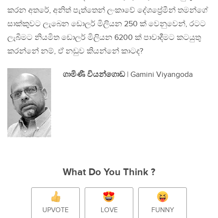
කරන අතරේ, අනිත් පැත්තෙන් ලංකාවේ දේශප්‍රේමීන් තමන්ගේ
සාක්කුවට ලැබෙන ඩොලර් මිලියන 250 ක් වෙනුවෙන්, රටට
ලැබීමට නියමිත ඩොලර් මිලියන 6200 ක් පාවාදීමට කටයුතු
කරන්නේ නම්, ඒ නඩුව කියන්නේ කාටද?
ගාමිණී වියන්ගොඩ
| Gamini Viyangoda
What Do You Think ?
UPVOTE
LOVE
FUNNY