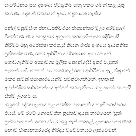
සංවර්ධනය සහ දූෂණය පිටුදැකීම යනු එකට ගමන් කළ යුතු
කාරණා දෙකක් වශයෙන් අපට හඳුනාගත හැකිය.
රනිල් වික්‍රමසිංහ ජනාධිපතිවරයා ජාත්‍යන්තර මූල්‍ය අරමුදලේ
විස්තීරණ ණය පහසුකම අනුමත කරගැනීම සහ ඉදිරියේදී
කිරීමට ඔහු අපේක්ෂා කරතැයි කියන රාජ්‍ය අංශයේ ආයතනික
ප්‍රතිසංස්කරණ, රටේ ආර්ථිකය වර්තමාන අගාධයෙන්
ගොඩගැනීමට අත්‍යාවශ්‍ය මූලික කොන්දේසි අතර වැදගත්
තැනක් ගනී. එහෙත් මෙතෙක් කල් රටේ ආර්ථිකය තුළ තිබූ එක්
මකර කටක් එයාකාරයෙන්ම පවත්වාගනිමින්, ඉහත කී
අපේක්ෂිත සාර්ථකත්වය අත්පත් කරගැනීමට ඔහු සමත් වෙතැයි
සිතීම උගහට ය.
ඔහුගේ දේශපාලනය තුළ පවතින නොපෑහිය හැකි පරස්පරය
එයයි. මේ රටේ නොපවතින ත්‍රස්තවාදයක නාමයෙන් ‘ප්‍රති-
ත‍්‍රස්ත පනතක්’ ගෙන ඒමට ඔහු තැත් කෙළේ, ලංකාවේ පමණක්
නොව ජාත්‍යන්තරයේද නිර්දය විවේචනයට ලක්වෙමිනි.