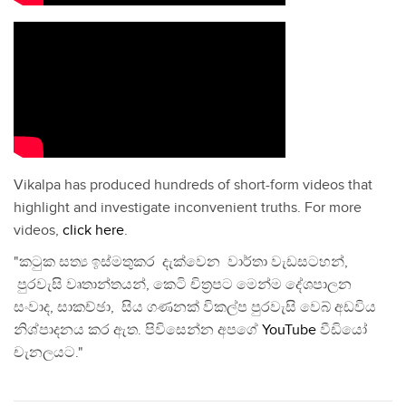
Vikalpa has produced hundreds of short-form videos that
highlight and investigate inconvenient truths. For more
videos,
click here
.
"කටුක සත්‍ය ඉස්මතුකර දැක්වෙන වාර්තා වැඩසටහන්,
පුරවැසි වෘතාන්තයන්, කෙටි චිත්‍රපට මෙන්ම දේශපාලන
සංවාද, සාකච්ඡා, සිය ගණනක් විකල්ප පුරවැසි වෙබ් අඩවිය
නිශ්පාදනය කර ඇත. පිවිසෙන්න අපගේ
YouTube
වීඩියෝ
චැනලයට."