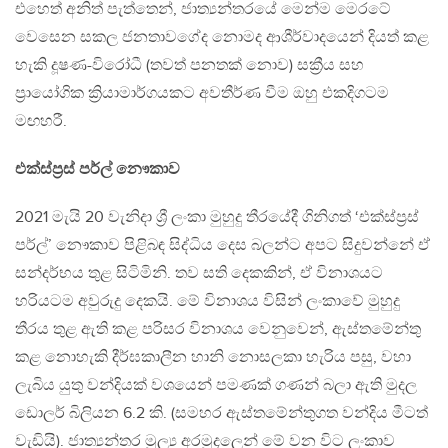
එහෙත් අනිත් පැත්තෙන්, ජාත්‍යන්තරයේ මෙන්ම මෙරටේ
වෙසෙන සකල ජනතාවගේද නොමද ආශීර්වාදයෙන් දියත් කළ
හැකි දූෂණ-විරෝධී (තවත් පනතක් නොව) සක්‍රීය සහ
ප්‍රායෝගික ක්‍රියාමාර්ගයකට අවතීර්ණ වීම ඔහු එකදිගටම
මඟහරී.
එක්ස්ප්‍රස් පර්ල් නෞකාව
2021 මැයි 20 වැනිදා ශ්‍රී ලංකා මුහුදු තීරයේදී ගිනිගත් ‘එක්ස්ප්‍රස්
පර්ල්’ නෞකාව පිළිබඳ සිද්ධිය දෙස බලන්ට අපට සිදුවන්නේ ඒ
සන්දර්භය තුළ සිටිමිනි. තව සති දෙකකින්, ඒ විනාශයට
හරියටම අවුරුදු දෙකයි. මේ විනාශය විසින් ලංකාවේ මුහුදු
තීරය තුළ ඇති කළ පරිසර විනාශය වෙනුවෙන්, ඇස්තමේන්තු
කළ නොහැකි දීර්ඝකාලීන හානි නොසලකා හැරිය පසු, වහා
ලැබිය යුතු වන්දියක් වශයෙන් පමණක් ගණන් බලා ඇති මුදල
ඩොලර් බිලියන 6.2 කි. (සමහර ඇස්තමේන්තුගත වන්දිය මීටත්
වැඩියි). ජාත්‍යන්තර මූල්‍ය අරමුදලෙන් මේ වන විට ලංකාව