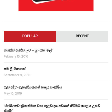
POPULAR
RECENT
සෙක්ස් ඇන්ඩ් ලව් – බ්‍රා සහ ‘ලේ’
February 15, 2016
සම ලිංගිකයෝ
September 9, 2013
පෑඩ් අඳින ගැහැනියකගේ හෘදය සාක්ෂිය
May 10, 2019
‘රහසිගතව ක්‍රියාත්මක වන කුලවාදය අවසන් කිරීමට කාලය උදාවී
තිබේ.’