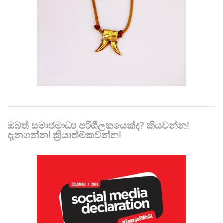
ඔබත් සමාජමාධ්‍ය පරිශීලකයෙක්ද? කියවන්න!
දැනගන්න! ක්‍රියාත්මකවන්න!