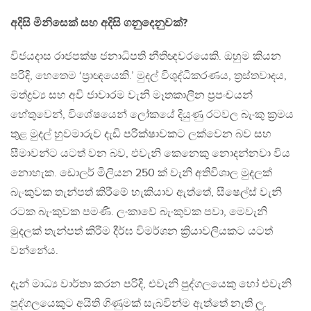
අදිසි මිනිසෙක් සහ අදිසි ගනුදෙනුවක්?
විජයදාස රාජපක්ෂ ජනාධිපති නීතිඥවරයෙකි. ඔහුම කියන
පරිදි, හෙතෙම ‘ප්‍රාඥයෙකි.’ මුදල් විශුද්ධිකරණය, ත්‍රස්තවාදය,
මත්ද්‍රව්‍ය සහ අවි ජාවාරම වැනි මෑතකාලීන ප්‍රපංචයන්
හේතුවෙන්, විශේෂයෙන් ලෝකයේ දියුණු රටවල බැංකු ක්‍රමය
තුළ මුදල් හුවමාරුව දැඩි පරීක්ෂාවකට ලක්වෙන බව සහ
සීමාවන්ට යටත් වන බව, එවැනි කෙනෙකු නොදන්නවා විය
නොහැක. ඩොලර් මිලියන 250 ක් වැනි අතිවිශාල මුදලක්
බැංකුවක තැන්පත් කිරීමේ හැකියාව ඇත්තේ, සීෂෙල්ස් වැනි
රටක බැංකුවක පමණි. ලංකාවේ බැංකුවක පවා, මෙවැනි
මුදලක් තැන්පත් කිරීම දීර්ඝ විමර්ශන ක්‍රියාවලියකට යටත්
වන්නේය.
දැන් මාධ්‍ය වාර්තා කරන පරිදි, එවැනි පුද්ගලයෙකු හෝ එවැනි
පුද්ගලයෙකුට අයිති ගිණුමක් සැබවින්ම ඇත්තේ නැති ලූ.