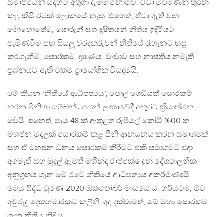
සමාජයෙන් සදහට අතුගා දැමීම නොවේ. ඒවා මුළුමණින් තුරන්
කළ කිසි රටක් ලෝකයේ නැත. එහෙත්, ඒවා ඇති වන
මොහොතේම, සොරුන් සහ දූෂිතයන් නීතිය ඉදිරියට
පැමිණවීම සහ සියලූ වරදකරුවන් නීතියේ රැහැනට හසු
කරගැනීම, සොරකම, දූෂණය, වංචාව සහ නාස්තිය නමැති
ප්‍රශ්නයට ඇති එකම ප්‍රායෝගික විසඳුමයි.
මේ කියන ‘නීතියේ ආධිපත්‍යය’, පොල් ගෙඩියක් සොරකම්
කරන මිනිහා සම්බන්ධයෙන් ලංකාවේදී අකුරට ක්‍රියාත්මක
වෙයි. එහෙත්, පැය 48 ක් ඇතුළත රුපියල් කෝටි 1600 ක
මහජන මුදලක් සොරකම් කළ සීනි ආනයනය කරන සමාගමක්
සහ ඒ මහජන ධනය සොරකම් කිරීමට එකී සමාගමට එදා
අගමැති සහ මුදල් ඇමති මහින්ද රාජපක්ෂ දුන් දේශපාලනික
අනුග්‍රහය ගැන මේ රටේ නීතියේ ආධිපත්‍යය අකර්මණ්‍යයි.
මෙය සිද්ධ වුණේ 2020 ඔක්තෝබර් මාසයේ ය. හරියටම, මීට
අවුරුදු දෙකහමාරකට කලිනි. අද දක්වාමත්, මේ මහා සොරකම
ගැන නීතිය නිදි ය.