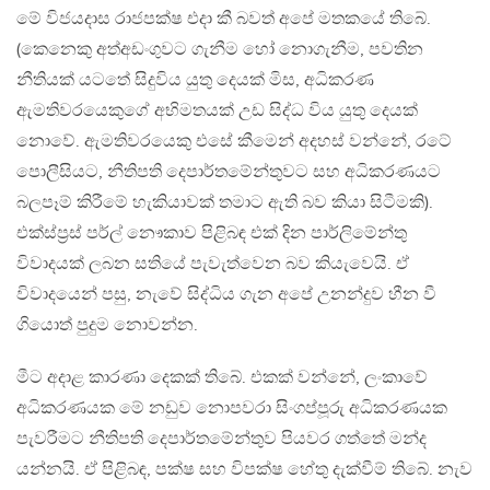
මේ විජයදාස රාජපක්ෂ එදා කී බවත් අපේ මතකයේ තිබේ.
(කෙනෙකු අත්අඩංගුවට ගැනීම හෝ නොගැනීම, පවතින
නීතියක් යටතේ සිදුවිය යුතු දෙයක් මිස, අධිකරණ
ඇමතිවරයෙකුගේ අභිමතයක් උඩ සිද්ධ විය යුතු දෙයක්
නොවේ. ඇමතිවරයෙකු එසේ කීමෙන් අදහස් වන්නේ, රටේ
පොලීසියට, නීතිපති දෙපාර්තමේන්තුවට සහ අධිකරණයට
බලපෑම් කිරීමේ හැකියාවක් තමාට ඇති බව කියා සිටීමකි).
එක්ස්ප්‍රස් පර්ල් නෞකාව පිළිබඳ එක් දින පාර්ලිමේන්තු
විවාදයක් ලබන සතියේ පැවැත්වෙන බව කියැවෙයි. ඒ
විවාදයෙන් පසු, නැවේ සිද්ධිය ගැන අපේ උනන්දුව හීන වී
ගියොත් පුදුම නොවන්න.
මීට අදාළ කාරණා දෙකක් තිබේ. එකක් වන්නේ, ලංකාවේ
අධිකරණයක මේ නඩුව නොපවරා සිංගප්පූරු අධිකරණයක
පැවරීමට නීතිපති දෙපාර්තමේන්තුව පියවර ගත්තේ මන්ද
යන්නයි. ඒ පිළිබඳ, පක්ෂ සහ විපක්ෂ හේතු දැක්වීම් තිබේ. නැව