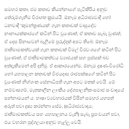
සමහර කතා, එම කතාව කියන්නාගේ පැටිකිරිය අනුව
තේරුම්ගැනීම චිරාගත ක්‍රමයයි. ඕනෑම අධිරාජ්‍යවාදී හෝ
ධනවාදී ‘කුමන්ත්‍රණයක්’ ගැන කතාවක් වාසුදේව
නානායක්කාරගේ කටින් පිට වුණොත්, ඒ කතාව සැබෑ වුණත්,
ඒ දෙස සිනාවෙන් බැලීමේ පුරුද්දක් අපට තිබේ. ඕනෑම
ජාතිමාමකත්වයක් ගැන කතාවක් විමල් වීරවංශගේ කටින් පිට
වුණොත්, ඒ ජාතිමාමකත්වය ව්‍යාජයක් සහ පුස්සක් බව
අත්දැකීමෙන් අපි දනිමු. ඒ ආකාරයෙන්ම, ඕනෑම දූෂණ-විරෝධී
හෝ යහපාලන කතාවක් විජයදාස රාජපක්ෂගේ කටින් පිට
වුණොත් නිශ්ශංක සේනාධිපති ගැන අපට මතක් වෙයි. මේ
නම්වාසගම්, මෑතකාලීන ලාංකීය දේශපාලනික-සමාජ සංවාදයේ
සන්නාමයන් ය. භාෂා ව්‍යවහාරයක් විසින් සමහර යහපත්
අරුත් පවා දූෂ්‍ය කරන්නා සේම, (අධිරාජ්‍යවාදය,
ජාතිමාමකත්වය සහ යහපාලනය වැනි) සැබෑ ප්‍රපංචයන් පවා,
එය වහරන පුද්ගලයා අනුව හෑල්ලූ වෙයි.