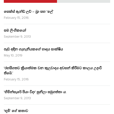
සෙක්ස් ඇන්ඩ් ලව් – බ්‍රා සහ ‘ලේ’
February 15, 2016
සම ලිංගිකයෝ
September 9, 2013
පෑඩ් අඳින ගැහැනියකගේ හෘදය සාක්ෂිය
May 10, 2019
‘රහසිගතව ක්‍රියාත්මක වන කුලවාදය අවසන් කිරීමට කාලය උදාවී
තිබේ.’
February 15, 2016
‘හිමින්සැරේ පියා විදා‘ සුනිලා සමුගත්තා ය.
September 9, 2013
‘භූමි’ ගේ කතාව