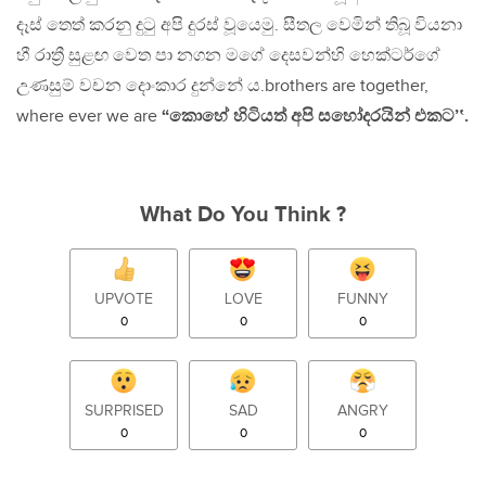
දෑස් තෙත් කරනු දුටු අපි දුරස් වූයෙමු. සීතල වෙමින් තිබූ වියනා
හී රාත්‍රී සුළඟ වෙත පා නගන මගේ දෙසවන්හි හෙක්ටර්ගේ
උණසුම් වචන දොංකාර දුන්නේ ය.brothers are together,
where ever we are
“කොහේ හිටියත් අපි සහෝදරයින් එකට’‛.
What Do You Think ?
UPVOTE
LOVE
FUNNY
0
0
0
SURPRISED
SAD
ANGRY
0
0
0