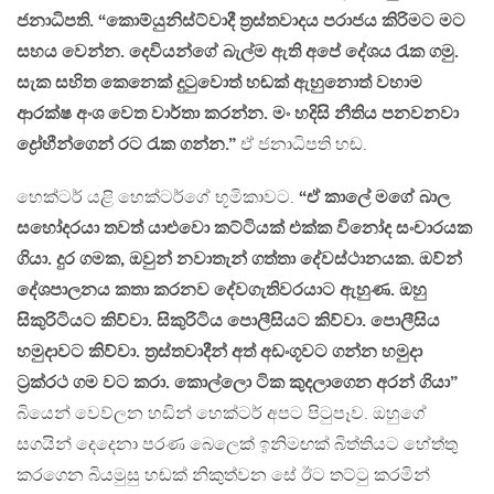
ජනාධිපති. “කොම්යුනිස්ට්වාදී ත්‍රස්තවාදය පරාජය කිරිමට මට
සහය වෙන්න. දෙවියන්ගේ බැල්ම ඇති අපේ දේශය රැක ගමු.
සැක සහිත කෙනෙක් දුටුවොත් හඬක් ඇහුනොත් වහාම
ආරක්ෂ අංශ වෙත වාර්තා කරන්න. මං හදිසි නීතිය පනවනවා
ද්‍රෝහීන්ගෙන් රට රැක ගන්න.”
ඒ ජනාධිපති හඬ.
හෙක්ටර් යළි හෙක්ටර්ගේ භූමිකාවට.
“ඒ කාලේ මගේ බාල
සහෝදරයා තවත් යාළුවො කට්ටියක් එක්ක විනෝද සංචාරයක
ගියා. දුර ගමක, ඔවුන් නවාතැන් ගත්තා දේවස්ථානයක. ඔව්න්
දේශපාලනය කතා කරනව දේවගැතිවරයාට ඇහුණ. ඔහු
සිකුරිටියට කිව්වා. සිකුරිටිය පොලීසියට කිව්වා. පොලීසිය
හමුදාවට කිව්වා. ත්‍රස්තවාදීන් අත් අඩංගූවට ගන්න හමුදා
ට්‍රක්රථ ගම වට කරා. කොල්ලො ටික කුදලාගෙන අරන් ගියා”
බියෙන් වෙව්ලන හඩින් හෙක්ටර් අපට පිටුපෑව. ඔහුගේ
සගයින් දෙදෙනා පරණ බෙලෙක් ඉනිමඟක් බිත්තියට හේත්තු
කරගෙන බියමුසු හඬක් නිකුත්වන සේ ඊට තට්ටු කරමින්