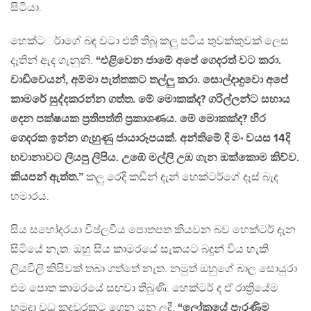
සිටියා.
හෙක්ටර්ාගේ බඳ වටා එතී තිබූ කලු පටිය තුවක්කුවක් ලෙස
දෑතින් ඇද ගැනුනි.
“එළිවෙන ජාමේ අපේ ගෙදරත් වට කරා.
වාඩිවෙයන්, අම්මා පැත්තකට තල්ලු කරා. සොල්දාදුවො අපේ
කාමරේ සුද්දකරන්න ගත්ත. මේ මොකක්ද? ගරිල්ලන්ට සහාය
දෙන පක්ෂයක ප්‍රතිපත්ති ප්‍රකාශණය. මේ මොකක්ද? හිර
ගෙදරක ඉන්න ගැහුණු ජායාරූපයක්. අන්තිමේ දි මං වයස 14දි
හවානාවට ලියපු ලිපිය. උඹේ මල්ලි උඹ ගැන ඔක්කොම කිව්ව.
කියපන් ඇත්ත.”
කලු රෙදි කඩින් දැන් හෙක්ටර්ගේ දෑස් බැද
හමාරය.
සිය සහෝදරයා විප්ලවීය පොතපත කියවන බව හෙක්ටර් දැන
සිටියේ නැත. ඔහු සිය කාමරයේ සැකයට බදුන් විය හැකි
ලියවිලි කිසිවක් තබා ගත්තේ නැත. නමුත් ඔහුගේ බාල සොයුරා
එම පොත කාමරයේ සඟවා තිබුණි. හෙක්ටර් ද ඒ රාත්‍රියේම
හමුදා වධ කඳවුරකට ගෙන යන ලදී.
“ලෝකයේ පැරණිම