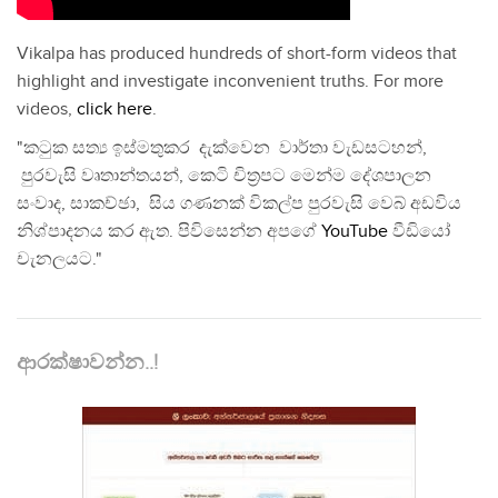
Vikalpa has produced hundreds of short-form videos that
highlight and investigate inconvenient truths. For more
videos,
click here
.
"කටුක සත්‍ය ඉස්මතුකර දැක්වෙන වාර්තා වැඩසටහන්,
පුරවැසි වෘතාන්තයන්, කෙටි චිත්‍රපට මෙන්ම දේශපාලන
සංවාද, සාකච්ඡා, සිය ගණනක් විකල්ප පුරවැසි වෙබ් අඩවිය
නිශ්පාදනය කර ඇත. පිවිසෙන්න අපගේ
YouTube
වීඩියෝ
චැනලයට."
ආරක්ෂාවන්න..!