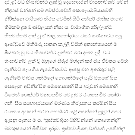
දරුණු වධ හිංසාවන්ට ලක් වූ දෙසොයුරන් වාසනාවකට මෙන්
නිදහස් වන්නේ එම අවස්ථාවෙහි කොළොම්බියාවෙහි
නිරීක්ෂන වාරිකාව නිරත වෙමින් සිටි අන්තර් ජාතික මානව
හිමිකම් දූත මණ්ඩලයක් නිසා ය. වාමාංශික ගරිල්ලන්ට
හිතවත්කම් දැක් වූ ඒ බාල සහෝදරයා වසර ගණනාවට පසු
ආණ්ඩුවේ මිනීමරු ඝාතන කල්ලි විසින් අත්‍යන්තයෙන් ම
බියකරු වූ වධ හිංසාවන්ට ලක්කර මරා දමන ලදී. වධ
හිංසාවන්ට ලක් වූ ඔහුගේ සිරුර මිහිදන් කර සිය ජීවිතය බේරා
ගැනීමට පලා ගිය ඇමෙරිකාවට ආපසු එන අතරතුර පළි
ගැනීමේ මාවත ගනිම්දෝ නොගනිම්දෝ යැයි ඔහුගේ සිත
පෙළෙන අවිනිශ්චිත මෙහොතෙහි සිය දරුවන් මෙනෙහි
විමෙන් හෙක්ටර් වනගතවීම වෙනුවට රංගගත වීම තෝරා
ගනී. සිය සහොදරයාගේ මරණය නිරූපනය කරමින් සිය
රංගනය අවසන් කරන හෙක්ටර් යළි අසන්නේ මුලින් අපට
ඇසුනු පැනය ම ය. “ත්‍රස්තවාදියා බිහිවන්නේ කොහෙන්ද?”
මව්කුසයෙන් බිහිවන දරුවා ත්‍රස්තවාදියකු වන්නේ උපතින්ද?