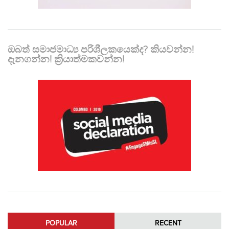
ඔබත් සමාජමාධ්‍ය පරිශීලකයෙක්ද? කියවන්න!
දැනගන්න! ක්‍රියාත්මකවන්න!
POPULAR
RECENT