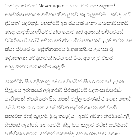
“කවදාවත් එපා“ Never again හඬ ය. මම ඈත බලාගත්
අපේක්ෂා සහගත අභිනයකින් යුතුව කෑ ගැසුවෙමි: “කවදා හරි
දවසක” දෙවනුව හෙක්ටර් අප සියයක් දෙනා දෙකොටසකට
බෙදා සාමූහික ඉරියව්වන්ට යොමු කර අනෙක් පාර්ශවයේ
වධහිංසා විරෝධී අභිනයන් අර්ථ නිරූපනයකට ලක් කරන සේ
කියා සිටියේ ය. ප්‍රේක්ශාගාරය මනුෂ්‍යත්වය උදෙසා වූ
දේශපාලන වේදිකාවක් බවට පත් විය. අප හැම එකම
අරමුණකට නොදැනීම බැදුණි.
හෙක්ටර් සිය අප්‍රිකානු බෙරය වයමින් සිය රංගනයේ උපත
සිදුවූයේ ඉරාකයේ අබු ගිරාබ් සිරකඳවුරේ වදහිංසා විරෝධී
හැගීමෙන් බවත් තමා සිය ගමන් මල්ල පමණක් රුගෙන ගොස්
මෙම ඒකාංග රංගනය පවත්වන සැටිත් ගායනයක් වැනි
කතාවක් රාත්‍රී සුළඟට මුසු කළේ ය. ‛අපට අවශ්‍ය නිර්මාණශීලී
සිතීමක් ෆැන්ටසි නොවෙයි’ කියූ ඔහු කලාව මගින් යුක්තියේ
පණිවිඩය ගෙන යන්නේ කෙසේද යන සාකච්ජාව ගොඩ