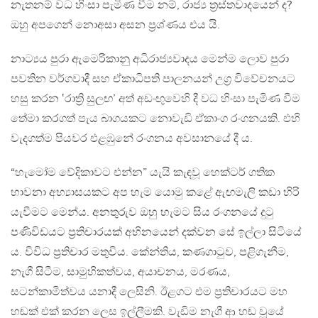
නැතනම් වධ හිංසා පැමිණ වීම නම්, රාජ්‍ය ත්‍රස්තවාදයෙන් ද?
ඔහු අපගෙන් නොඅසා අසන ප්‍රශ්ණය එය යි.
නාට්‍යය පුරා ඇමෙරිකානු අධිරාජ්‍යවාදය මෙන්ම ලොව පුරා
පවතින වර්ගවාදී සහ ඒකාධිපති පාලනයන් උග්‍ර විවේචනයට
හසු කරන ‛රාත්‍රි සුලඟ’ අත් අඩංඟුවෙහි දී වධ හිංසා පැමිණ වීම
තේමා කරගත් පැය බාගයකට නොවැඩි ඒකාංග රංගනයකි. එහි
වැදගත්ම පියවර එළඹුනේ රංගනය අවසානයේ දී ය.
“හැමෝම වේදිකාවට එන්න” යැයි කැඳවූ හෙක්ටර් ගතික
භාවනා අභ්‍යාසයකට අප හැම යොමු කළේ ඇඟමැලි කඩා හිරි
යැවීමට මෙන්ය. අනතුරුව ඔහු හැමට සිය රංගනයේ දුටු
පණිවිඩයට ප්‍රතිචාරයක් අභිනයෙන් දක්වන සේ ඉල්ලා සිටියේ
ය. විවිධ ප්‍රතිචාර මතුවිය. කේන්තිය, කණගාටුව, පළිගැනීම,
නැගී සිටීම, සාමුහිකත්වය, අයාචනය, මරණය,
සටන්කාමිත්වය යනාදී ලෙසිනි. ඊළගට එම ප්‍රතිචාරයට මහ
හඬක් එක් කරන ලෙස ඉල්ලීමකි. වැඩිම නැගී ආ හඬ වූයේ