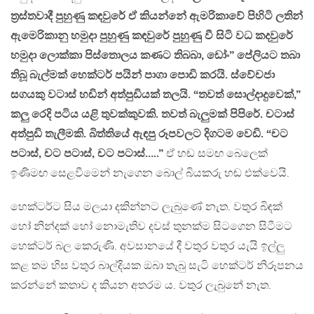
ත්‍රස්තවාදී පුහුණු කඳවුරේ ඒ කියන්නේ ඇමරිකාවේ පිහිටි ලතින්
ඇමෙරිකානු හමුදා පුහුණු කඳවුරේ පුහුණු වී සිටි වධ කදවුරේ
හමුදා ලොක්කා පිස්තොලය කණට තිබබා, ඩෝං” පේලියට තබා
තිබූ බැල්මක් හෙක්ටර් පයින් පාගා පොඩි කරයි. ස්වේචජා
සගයකු වටාස් හඩින් අත්පුඩියක් තලයි. “තවත් සොල්දාදුවෙක්,”
කලු රෙදි පටිය යළි තුවක්කුවකි. තවත් බැලුමක් පිපිරේ. චටාස්
අත්පුඩි තැලීමකි. බිත්තියේ ඇඳපු රූපවලට දිගටම වෙඩි. “චට
පටාස්, චට පටාස්, චට පටාස්…..”
ඒ හඬ සමඟ බෙලෙක්
ඉණිමඟ සෙළවීමෙන් නැගෙන බොල් බියකරු හඬ එක්වෙයි.
හෙක්ටර්ට සිය මලයා දකින්නට ලැබුණේ නැත. වතුර බිඳක්
හෝ නින්දක් හෝ නොමැතිව දවස් තුනක්ම සිටගෙන සිටීමට
හෙක්ටර් බල කෙරුණි. අවසානයේ දී වතුර වතුර යැයි ඉල්ලු
කළ තම හිස වතුර බාල්දියක ඔබා තැබු සැටි හෙක්ටර් නිරූපනය
කරන්නේ කතාව ද කියන අතරම ය. වතුර ලැබුනේ නැත.