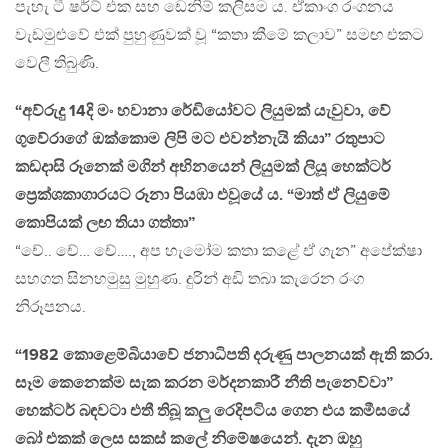
පැහැ ටී ෂර්ට් එක සහ ඩෙනිම් කලිසම ය. ඒකාංග රංගනය
වැඩමුළුවේ එක් පුහුණුවක් වූ “කතා කීමේ කලාව” සමඟ එකට
වෙලී තිබුණි.
“අව්රුදු 14දි මං හවානා රේඩියෝවට ලියුමක් යැවුවා, වේ
ගුවේරාගේ ඔක්කොම ලිපි මට එවන්නැයි කියා” රතුපාට
කඩදාසි රූනෙක් මගින් අභිනයෙන් ලියුමක් ලියූ හෙක්ටර්
ප්‍රෙක්ශකාගාරයට රූනා පියඹා එවූයේ ය. “මාත් ඒ ලියුමේ
කොපියක් ලඟ තියා ගත්තා”
“චේ.. චේ… චේ…., අප හැමෝම කතා කළේ ඒ ගැන” අපේක්ෂා
සහගත සිනහමුසු මුහුණ. දුරින් අඩි තබා කැරෙන රංග
නිරූපනය.
“1982 කොළෙම්බියාවේ ජනාධිපති දරුණු පාලනයක් ඇති කරා.
සෑම කෙනෙක්ම සැක කරන මර්දනකාරී නීති පැනෙව්වා”
හෙක්ටර් බඳවටා එතී තිබූ කලු රෙදිපටිය ගෙන එය කමීසයේ
බෝ එකක් ලෙස සකස් කලේ නිමේෂයෙන්. දැන ඔහු