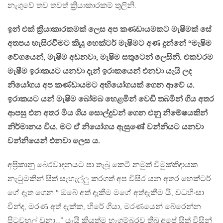
නැගුවේ තව තවත් ක්‍රියාකාරකම් තුලිනි.
ඉන් එක් ක්‍රියාකාරකමක් ලෙස අප කණඩායමකට මැෂිමක් සේ
අතපය හැසිරවීමට කියූ හෙක්ටර් මැෂිමට අණ දුන්නේ “මැෂිම
වේගයෙන්, මැෂිම අඩනවා, මැෂිම සතුටෙන් ලෙසිනි. එකවරම
මැෂීම ඉරාකයට යනවා දැන් ඉරාකයෙන් එනවා යැයි ලද
නියෝගය අප කණ්ඩායමට අභියෝගයක් ගෙන ආවේ ය.
ඉරාකයට යන් මැෂිම බෝමබ හෙළමින් වෙඩි තබමින් ගිය අතර
ආපසු එන අතර මිය ගිය සොල්දුවන් ගෙන එනු නිමේෂයකින්
නිර්මානය විය. මට ඒ නියෝගය ඇසුණේ වන්නියට යනවා
වන්නියෙන් එනවා ලෙස ය.
අප්‍රිකානු බෙරවාදනයට පා තැබූ කෙටි නමුත් විමුක්තිදායක
නැටුමකින් සිත් සැහැල්ලු කරගත් අප විසිර යන අතර හෙක්ටර්
ගේ දෑත ගෙන “ ඔබේ අත් දැකීම මගේ අත්දැකීම යි, වධහිංසා
වින්ද, මරණ අත් දැක්ක, හිරේ ගියා, මරණයෙන් බේරෙන්න
පිටුවහල් වුනා…” යැයි කියත්ම හැගුම්බරව තිබූ අපේ සිත් විසින්