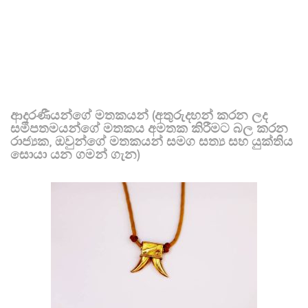
ආදරණීයන්ගේ මතකයන් (අතුරුදහන් කරන ලද
සමීපතමයන්ගේ මතකය අමතක කිරීමට බල කරන
රාජ්‍යක, ඔවුන්ගේ මතකයන් සමග සත්‍ය සහ යුක්තිය
සොයා යන ගමන් ගැන)