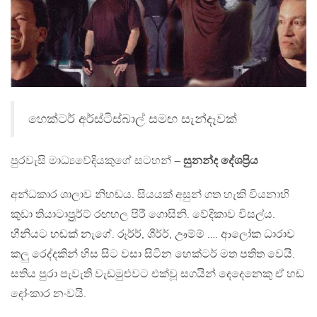
හෙක්ටර් අර්ස්ටිස්බාල් සමඟ සැන්දෑවක්
පුරවැසි මාධ්‍යවේදියකුගේ සටහන් –
සුනන්ද දේශප්‍රිය
අන්ධකාර ශාලාව නිහඬය. සියයක් අසුන් ගත හැකි වියනාහි
කුඩා තියාටාප්‍රුර්ට් රඟහල පිරී ගොසිනි. වේදිකාව විසල්ය.
හීනියට හඬක් නැගේ. රූර්ර්, ශීර්ර්, ඌම්ම් …. ආලෝක ධාරාව
කලු රෙද්දකින් හිස සිට වසා සිටින හෙක්ටර් මත පතිත වෙයි.
සතිය පුරා පැවැති වැඩමුළුවට එක්වූ සගයින් දෙදෙනෙකු ඒ හඬ
දෝංකාර නංවයි.