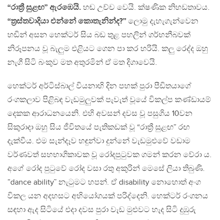
“රාත්‍රී සුළඟ” ඇරඹෙයි.
හඬ උච්ච වෙයි. ක්ෂණික නිහඩතාවය.
“ත්‍රස්තවාදියා එන්නේ කොතැනින්ද?”
ලොමු දැහැගැන්වෙන
හඬින් අසන හෙක්ටර් සිය බඩ තුළ පහලින් ගර්භනීබවක්
නිරූපනය වූ බැලුම එළියට ගෙන පා කර හරියි. කලු රෙද්ද ඔහු
නැගී සිටි බංකුව මත අතුරමින් ඒ මත දිගාවෙයි.
හෙක්ටර් අර්ටිස්බාල් වියනාහි දින පහක් පුරා පීඩිතයාගේ
රංගකලාව පිළිබඳ වැඩමුලුවක් පැවැත් වූයේ විකල්ප කණ්ඩායම්
දෙකක ආරාධනයෙනි. එහි අවසන් දවස වූ පසුගිය 10වන
සිකුරාදා ඔහු සිය ජීවිතයේ පැතිකඩක් වූ “රාත්‍රී සුළඟ” රඟ
දැක්වීය. එම සැන්දෑව හඳුන්වා දුන්නේ වැඩමුළුවේ වඩාම
වර්ණවත් සහභාගිකාවක වූ රෝදපුටුවක ගමන් කරන වේරා ය.
අගේ රෝද පුටුවේ රෝද වසා රතු අකුරින් මෙසේ ලියා තිබුණි.
”dance ability˜ නැටුමට හපන්. ඒ disability නොහොත් අංග
විකල යන අදහසට අභියෝගයක් පරිද්දෙනි. හෙක්ටර් රංගනය
සඳහා ඇද සිටියේ එදා දවස පුරා වැඩ මුළුවට හැද සිටි දුඹුරු