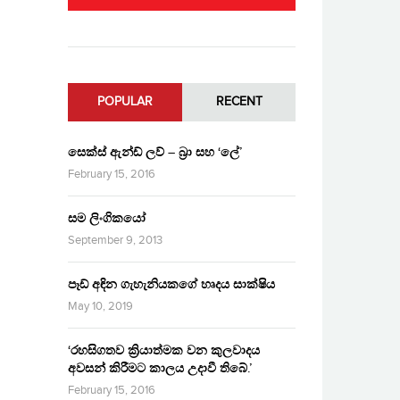
POPULAR
RECENT
සෙක්ස් ඇන්ඩ් ලව් – බ්‍රා සහ ‘ලේ’
February 15, 2016
සම ලිංගිකයෝ
September 9, 2013
පෑඩ් අඳින ගැහැනියකගේ හෘදය සාක්ෂිය
May 10, 2019
‘රහසිගතව ක්‍රියාත්මක වන කුලවාදය
අවසන් කිරීමට කාලය උදාවී තිබේ.’
February 15, 2016