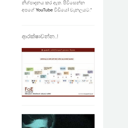
නිශ්පාදනය කර ඇත. පිවිසෙන්න
අපගේ
YouTube
වීඩියෝ චැනලයට."
ආරක්ෂාවන්න..!