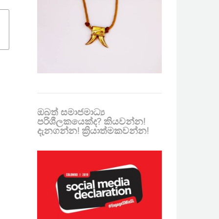
ඔබත් සමාජමාධ්‍ය
පරිශීලකයෙක්ද? කියවන්න!
දැනගන්න! ක්‍රියාත්මකවන්න!