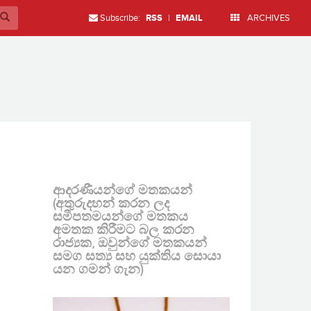
Subscribe:
RSS
|
EMAIL
ARCHIVES
ආදරණීයන්ගේ මතකයන්
(අතුරුදහන් කරන ලද
සමීපතමයන්ගේ මතකය
අමතක කිරීමට බල කරන
රාජ්‍යක, ඔවුන්ගේ මතකයන්
සමග සත්‍ය සහ යුක්තිය සොයා
යන ගමන් ගැන)