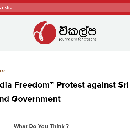
rch
DEO
edia Freedom” Protest against Sri
 and Government
What Do You Think ?