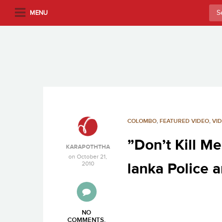
S
Sea
MENU
k
for:
i
p
t
o
m
a
i
n
COLOMBO
,
FEATURED VIDEO
,
VI
c
”Don’t Kill M
o
KARAPOTHTHA
n
on
October 21,
2010
lanka Police
t
e
n
t
NO
COMMENTS
.