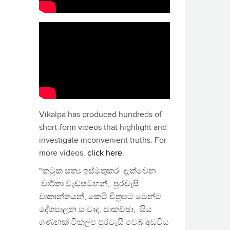
Vikalpa has produced hundreds of
short-form videos that highlight and
investigate inconvenient truths. For
more videos,
click here
.
"කටුක සත්‍ය ඉස්මතුකර දැක්වෙන
වාර්තා වැඩසටහන්, පුරවැසි
වෘතාන්තයන්, කෙටි චිත්‍රපට මෙන්ම
දේශපාලන සංවාද, සාකච්ඡා, සිය
ගණනක් විකල්ප පුරවැසි වෙබ් අඩවිය