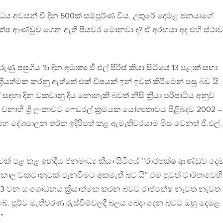
ද්ධය අවසන් වී දින 500ක් සම්පූර්ණ විය. උතුරේ දෙමළ ජනයාගේ
පක්ෂ ආණ්ඩුව ගෙන ඇති පියවර මොනවා ද? ඒ අරභයා අද එහි ස්ථා
ණු පසුගිය 15 දින අමාත්‍ය ජී.එල්.පීරිස් කියා සිටියේ 13 පළාත් සභා
්‍රියත්මක කරනු ඇත්තේ එක් විෂයක් ඉන් ඉවත් කිරීමෙන් පසු බව යි.
සඳහා දින වකවානු දිය නොහැකි බවත් නිසි ක්‍රියා පරිපාටිය අනුව
ේ වනාහී ශ්‍රී ලංකාවට ෆෙඩරල් ක්‍රමයක යෝග්‍යතාවය පිළිබදව 2002 –
 සහ දේශපාලන තර්ක ඉදිරිපත් කළ ඇමැතිවරයාම මිස වෙනත් ජී.එල්.
වක් පළ කළ ඉන්දීය ජනමාධ්‍ය කියා සිටියේ ‛‛රාජපක්ෂ ආණ්ඩුව දෙ
ාල වකවානුවක් පැනවීමට අකමැති බව යි” එම පුවත් වාර්තාවෙහි
“13 වන සංශෝධනය ක්‍රියාත්මක කරන බවට රාජපක්ෂ නැවත නැවත
බේ. පූර්ව මැතිවරණ රුස්වීම්වලදී බලය බෙදා දෙන බවට ඔහු දෙමළ
”