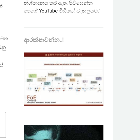
නිශ්පාදනය කර ඇත. පිවිසෙන්න
්
අපගේ
YouTube
වීඩියෝ චැනලයට."
නමත
ආරක්ෂාවන්න..!
රනු
ත්