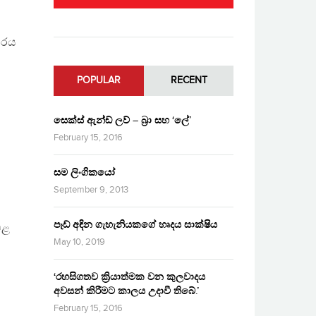
වරය
POPULAR
RECENT
සෙක්ස් ඇන්ඩ් ලව් – බ්‍රා සහ ‘ලේ’
February 15, 2016
සම ලිංගිකයෝ
September 9, 2013
පෑඩ් අඳින ගැහැනියකගේ හෘදය සාක්ෂිය
මළ
May 10, 2019
‘රහසිගතව ක්‍රියාත්මක වන කුලවාදය
අවසන් කිරීමට කාලය උදාවී තිබේ.’
February 15, 2016