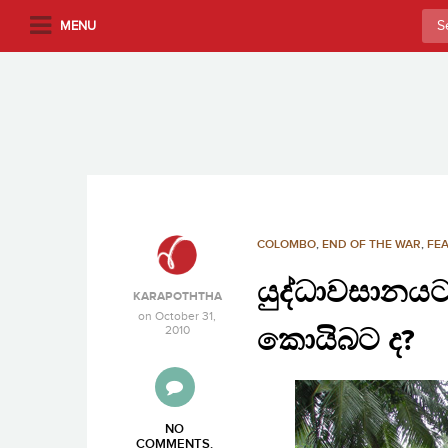
S
Sea
MENU
k
for:
i
p
t
o
m
a
i
n
COLOMBO
,
END OF THE WAR
,
FEA
c
යුද්ධාවසානයට
o
KARAPOTHTHA
n
on
October 31,
2010
කොයිබට ද?
t
e
n
t
NO
COMMENTS
.