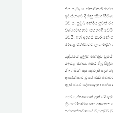
එය සැබෑ ය. ජනාධිපති රාජ
අවස්ථාවේ දී ඔහු කියා සි
බව ය. ප්‍රමුඛ ඉන්දීය පුවත් 
වැඩසටහනට සහභාගි වෙමින් 
බවයි. ඉන් අදහස් කැරුනේ ප
දෙමළ ජනතාවට ලබා දෙන බ
යුද්ධයේ මූලික හේතුව වූය
දෙමළ ජනයා අතර තිබූ පිළි
නිදහසින් පසු පැවැති සෑම
අපේක්ෂාව වූයේ එකී පීඩාව
ඇති සියළු දේශපාලන පක්ෂ අ
දෙමළ ජනයාගේ ප්‍රශ්ණවලට ව
ක්‍රියාපරිපාටිය සහ එකඟතා
ප්‍රජාතන්ත්‍රවාදයේ මළපුඩ