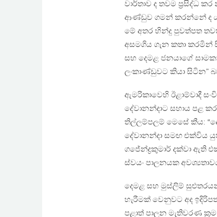
වාර්තාව ද තවම ප්‍රසිද්ධ ක
ආණ්ඩුව ගමන් කරන්නේ ද ය
මේ අතර හින්දු පුවත්පත තවත
අසමගිය ගැන කතා කරමින් ස
සහ දෙමළ ජනයාගේ සාමකාමී 
ලංකාණ්ඩුවට කියා සිටින” බ
ඇමරිකාවෙහි ඊළාම්වාදී සංවිධ
දේවානන්දාට සහාය පළ කරමින
තිල්ලම්පලම් මෙසේ කීය: “ද
දේවානන්දා සමඟ එක්විය යුතු
ගජේන්ද්‍රකුමාර් දක්වා ඇත
ස්වයං පාලනයක අවශ්‍යතාවය
දෙමළ සහ මුස්ලිම් සුළුතරය
හැරීමක් වෙනුවට අද ඉදිරි
පළාත් පාලන මැතිවරණ ක්‍රම