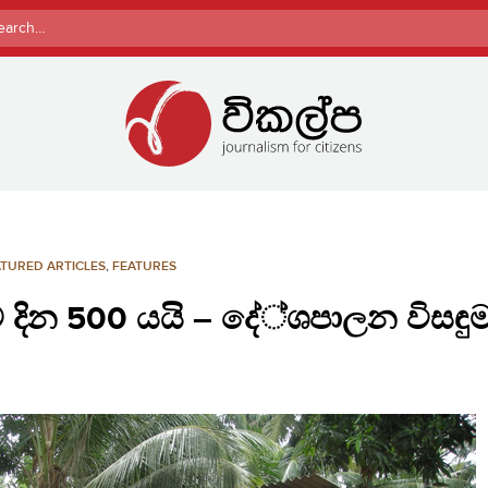
rch
TURED ARTICLES
,
FEATURES
 දින 500 යයි – දේ්ශපාලන විසඳු