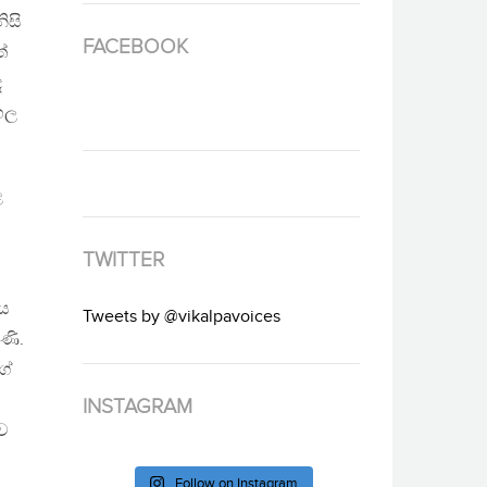
ිසි
FACEBOOK
්
ද
ංහල
ළ
TWITTER
ලය
Tweets by @vikalpavoices
ණි.
ගේ
INSTAGRAM
බව
Follow on Instagram