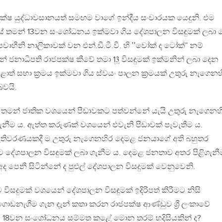
පක්ෂ යුද්ධාවසානයත් සමඟම වාගේ ඉන්දීය සංචාරයක යෙදුනි. එම
ටියේ තමන් 13වන සංශෝධනය ඉක්මවා ගිය දේශපාලන විසඳුමක් ලබා
රූපවාහීනි නාලිකාවක් වන එන්.ඩී.ටී.වී. හි ‛‛වෝක් ද ටෝක්” නම්
ජනාධිපති රාජපක්ෂ කීවේ තමා 13ූ විසඳුමක් ඉක්මනින් ලබා දෙන
ළාත් සභා ක්‍රමය ඉක්මවා ගිය ස්වයං පාලන ක්‍රමයක් උතුරු නැගෙනහ
වයි.
ේ තමන් ජාතික වශයෙන් පීඩාවකට පත්වන්නේ යැයි උතුරු නැගෙනහ
ගැනීම ය. ඇත්ත කරුණක් වශයෙන් එවැනි පීඩාවක් පැවැතීම ය.
 මැතිවරණයකදී ම උතුරු නැගෙනහිර දෙමළ ජනයාගේ අති බහුතර
ට දේශපාලන විසඳුමක් ලබා ගැනීම ය. දෙමළ ජනතාව අතර පිළිගැනී
ද පෙනී සිටින්නේ ද පුළුල් දේශපාලන විසදුමක් වෙනුවෙනි.
ිසදුමක් වශයෙන් දේශපාලන විසඳුමක් ඉදිරිපත් කිරීමට නිසි
 ගොඩනැගීම ගැන දැන් කතා කරන රාජපක්ෂ ආණ්ඩුව ශ්‍රී ලංකාවේ
ුව වූ 18වන සංශෝධනය සම්මත කළේ මොන තරම් හදිසියකින් ද?