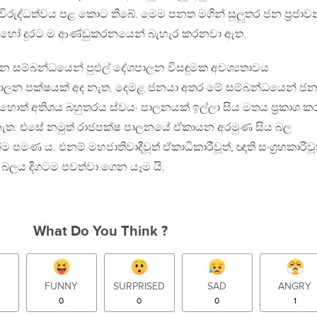
රුද්ධත්වය පළ කොට තිබේ. මෙම පනත මගින් සුලුතර ජන ප්‍රජාවන
බොහෝ දුරට ම ආණ්ඩුකරනයෙන් බැහැර කරනවා ඇත.
න සම්බන්ධයෙන් පුළුල් දේශපාලන විසඳුමක අවශ්‍යතාවය
ාලන පක්ෂයක් අද නැත. දෙමළ ජනයා අතර මේ සම්බන්ධයෙන් ජ
හොත් අතිශය බහුතරය ස්වයං පාලනයක් ඉල්ලා සිය මතය ප්‍රකාශ ක
් නැත. එසේ නමුත් රාජපක්ෂ පාලනයේ ඒකායන අරමුණ සිය බල
ීම පමණ ය. එනම් මහජාතිවාදීවූත් ඒකාධිකාරීවූත්, ඥාති සංග්‍රහකාරීවූ
 බලය දිගටම පවත්වා ගෙන යෑම යි.
What Do You Think ?
FUNNY
SURPRISED
SAD
ANGRY
0
0
0
1