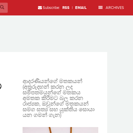
Subscribe:
RSS
|
EMAIL
ARCHIVES
ආදරණීයන්ගේ මතකයන්
ම
(අතුරුදහන් කරන ලද
සමීපතමයන්ගේ මතකය
අමතක කිරීමට බල කරන
රාජ්‍යක, ඔවුන්ගේ මතකයන්
සමග සත්‍ය සහ යුක්තිය සොයා
යන ගමන් ගැන)