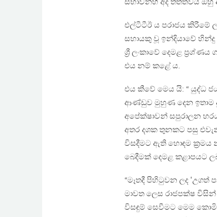
සභාවන්හි අද තත්ත්වය ඔහු අ
එල්ටීටීඊ ය පරාජය කිරීමේ
සහායකු වූ ඉන්දියාවේ හින්
ශ්‍රී ලංකාවේ දෙමළ ප්‍රශ්ණය
එය නම් කළේ ය.
එය කීවේ මෙය යි: “ යුද්ධ ජ
ආණ්ඩුව මුහුණ දෙන ඉතාම ද
අපේක්ෂාවන් සපුරාලන හරයා
අතර දශක තුනකට පසු එවැනි
විසදීමට ඇති හොඳම ක්‍රමය
බෙදීමක් දෙමළ කළාපයට ලබා 
“මෑතදී පිහිටුවන ලද ‛උගත්
මාවත ලෙස රාජපක්ෂ විසින් 
විසඳුම් සෙවීමට මෙම කො