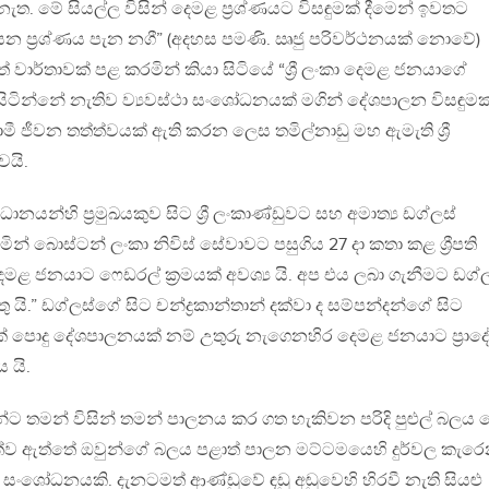
ර නැත. මේ සියල්ල විසින් දෙමළ ප්‍රශ්ණයට විසඳුමක් දීමෙන් ඉවතට
න ප්‍රශ්ණය පැන නගී” (අදහස පමණි. ඍජු පරිවර්ථනයක් නොවේ)
් වාර්තාවක් පළ කරමින් කියා සිටියේ “ශ්‍රී ලංකා දෙමළ ජනයාගේ
ිටින්නේ නැතිව ව්‍යවස්ථා සංශෝධනයක් මගින් දේශපාලන විසඳුමක
ජීවන තත්ත්වයක් ඇති කරන ලෙස තමිල්නාඩු මහ ඇමැති ශ්‍රී
වයි.
ානයන්හි ප්‍රමුඛයකුව සිට ශ්‍රී ලංකාණ්ඩුවට සහ අමාත්‍ය ඩග්ලස්
් බොස්ටන් ලංකා නිවිස් සේවාවට පසුගිය 27 දා කතා කළ ශ්‍රීපති
ෙමළ ජනයාට ෆෙඩරල් ක්‍රමයක් අවශ්‍ය යි. අප එය ලබා ගැනීමට ඩග්
 යි.” ඩග්ලස්ගේ සිට චන්ද්‍රකාන්තාන් දක්වා ද සම්පන්දන්ගේ සිට
ි එක් පොදු දේශපාලනයක් නම් උතුරු නැගෙනහිර දෙමළ ජනයාට ප්‍රාද
 යි.
න්ට තමන් විසින් තමන් පාලනය කර ගත හැකිවන පරිදි පුළුල් බලය 
පත්ව ඇත්තේ ඔවුන්ගේ බලය පළාත් පාලන මට්ටමයෙහි දුර්වල කැර
 සංශෝධනයකි. දැනටමත් ආණ්ඩුවේ ඳඩු අඬුවෙහි හිරවී නැති සියළු