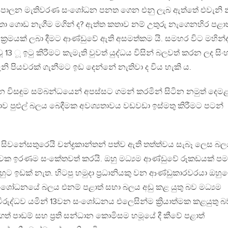
 පාලන මැතිවරණ සංශෝධන පනත ගෙන එනු ලැබ ඇත්තේ එවැනි න
කඟතා ගොඩ නැගීම මගින් ද? ඇත්ත කතාව නම් උතුරු නැගෙනහිර පළාත
ක්‍රමයක් ලබා දීමට ආණ්ඩුවේ ඇති අසමත්කම යි. සමහර විට මහින්
13 ූ ඉටු කිරීමට කැමැති වුවත් යුද්ධය විසින් බලවත් කරන ලද සි
 පියවරක් ගැනීමට ඉඩ දෙන්නේ නැතිවා ද විය හැකි ය.
 විසඳුම සම්බන්ධයෙන් අපස්සට ගමන් කරමින් සිටින නමුත් දෙම
ව පුළුල් බලය බෙදීමක අවශ්‍යතාවය වඩවඩා ඉස්මතු කිරීමට පටන්
 සිවනේසතුරෙයි චන්ද්‍රකාන්තන් පත්ව ඇති තත්ත්වය සැබෑ ලෙස බ
ක ඉරණම සංකේතවත් කරයි. ඔහු මධ්‍යම ආණ්ඩුවේ රූකඩයක් පම
හුට ඉඩක් නැත. හිටපු හමුදා ප්‍රධානියකු වන ආණ්ඩුකාරවරයා ඔහු
සංශෝධනයේ බලය එනම් පළාත් සභා බලය අඩු කළ යුතු බව මධ්‍යම
ිවිරුද්ධව යමින් 13වන සංශෝධනය එලෙසින්ම ක්‍රියාත්මක කළයුතු 
ගත් පාඩම් සහ ප්‍රති සන්ධාන කොමිසම හමූයේ දී කීවේ පළාත්