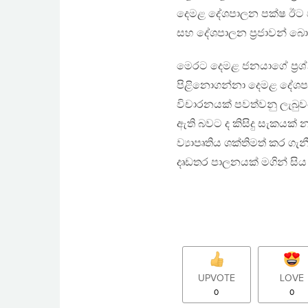
දෙමළ දේශපාලන පක්ෂ ඊට වි
සහ දේශපාලන ප්‍රජාවන් 
මෙරට දෙමළ ජනයාගේ ප්‍රශ්
පිළිනොගන්නා දෙමළ දේශප
විචාරනයක් පවත්වනු ලැබුව
ඇති බවට ද කිසිදු සැකයක
ව්‍යාපෘතිය ශක්තිමත් කර ගැන
දෘඩතර පාලනයක් මගින් සිය
UPVOTE
LOVE
0
0