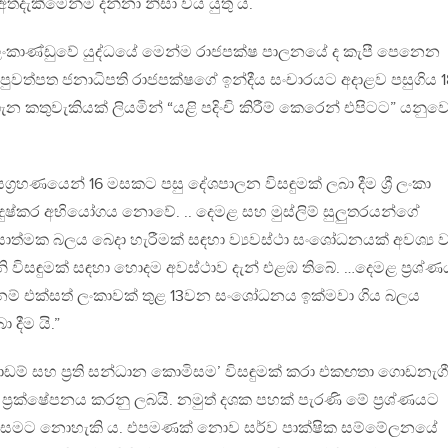
ත්දැකීමෙන්ම දන්නා නිසා විය යුතු ය.
 ලංකාණ්ඩුවේ යුද්ධයේ මෙන්ම රාජපක්ෂ පාලනයේ ද කැපී පෙනෙන
දු පුවත්පත ජනාධිපති රාජපක්ෂගේ ඉන්දීය සංචාරයට අදාළව පසුගිය 1
 ගැන කතුවැකියක් ලියමින් “යළි පදිංචි කිරීම් කෙරෙන් එපිටට” යනුව
යග්‍රහණයෙන් 16 මසකට පසු දේශපාලන විසඳුමක් ලබා දීම ශ්‍රී ලංකා
ුෂ්කර අභියෝගය නොවේ. .. දෙමළ සහ මුස්ලිම් සුලුතරයන්ගේ
ත්මක බලය බෙදා හැරීමක් සඳහා ව්‍යවස්ථා සංශෝධනයක් අවශ්‍ය
 විසඳුමක් සඳහා හොදම අවස්ථාව දැන් එළඹ තිබේ. …දෙමළ ප්‍රශ්ණ
 නම් එක්සත් ලංකාවක් තුළ 13වන සංශෝධනය ඉක්මවා ගිය බලය
දීම යි.”
 පාඩම් සහ ප්‍රති සන්ධාන කොමිසම’ විසඳුමක් කරා එකඟතා ගොඩනැග
ප්‍රක්ෂේපනය කරනු ලබයි. නමුත් දශක පහක් පැරණි මේ ප්‍රශ්ණයට
මිසමට නොහැකි ය. එපමණක් නොව සර්ව පාක්ෂික සම්මේලනයේ