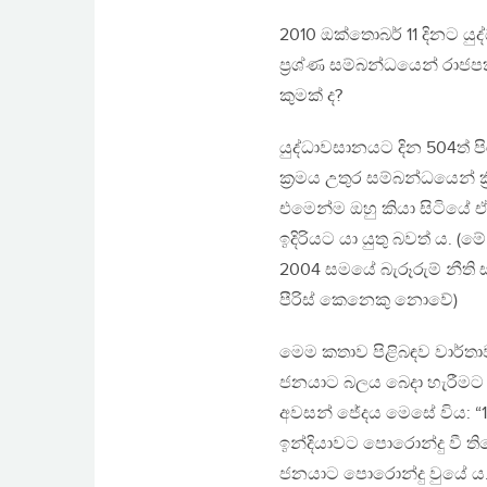
2010 ඔක්තොබර් 11 දිනට යු
ප්‍රශ්ණ සම්බන්ධයෙන් රාජ
කුමක් ද?
යුද්ධාවසානයට දින 504ත් පිරු
ක්‍රමය උතුර සම්බන්ධයෙන් ක
එමෙන්ම ඔහු කියා සිටියේ ඒ 
ඉදිරියට යා යුතු බවත් ය. (ම
2004 සමයේ බැරූරුම් නීති
පීරිස් කෙනෙකු නොවේ)
මෙම කතාව පිළිබඳව වාර්තා
ජනයාට බලය බෙදා හැරීමට ක
අවසන් ජේදය මෙසේ විය: 
ඉන්දියාවට පොරොන්දු වී ති
ජනයාට පොරොන්දු වුයේ ය.