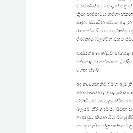
එපමණක් නොව දැන් පළාත්
ක්‍රියා පාරිපාටිය හරහා එ
සඳහා ස්වාධීන ස්වයං පාලන 
රාජපක්ෂ සිය පොරොන්දුව වූ 
රණකාමී බලවේග ඔහුට එවැනි
රාජපක්ෂ ආණ්ඩුව දේශපාලන
දේශපාලන පක්ෂ සහ ඉන්දියා
ගෙන තිබේ.
අද නැගෙනහිර දී මහ ඇමැති
නොබෙදෙන ලද පළාත් සභාව
ස්වාධීනව කටයුතු කිරීමට ඔ
බලයට තිරිංග දමයි. 13වන 
ආණ්ඩුව කියන විට ඊට ප්‍රත
මහඇමැති චන්ද්‍රකාන්තාන් උ