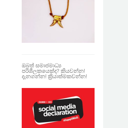
ඔබත් සමාජමාධ්‍ය
පරිශීලකයෙක්ද? කියවන්න!
දැනගන්න! ක්‍රියාත්මකවන්න!