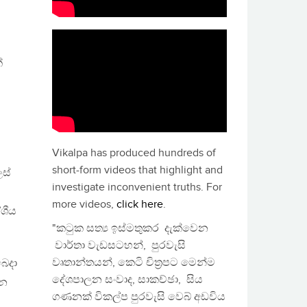
්
Vikalpa has produced hundreds of
short-form videos that highlight and
ලස්
investigate inconvenient truths. For
more videos,
click here
.
ේශීය
"කටුක සත්‍ය ඉස්මතුකර දැක්වෙන
වාර්තා වැඩසටහන්, පුරවැසි
වෘතාන්තයන්, කෙටි චිත්‍රපට මෙන්ම
බෙදා
දේශපාලන සංවාද, සාකච්ඡා, සිය
ෙන
ගණනක් විකල්ප පුරවැසි වෙබ් අඩවිය