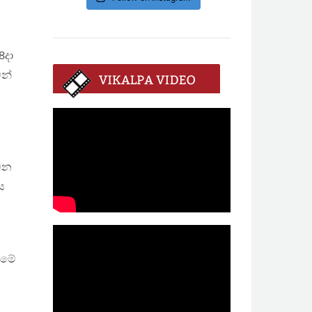
8දා
ෙන්
 වන
ය
ීමේ