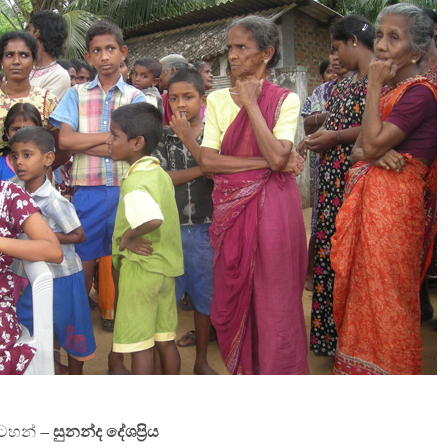
සටහන් –
සුනන්ද දේශප්‍රිය