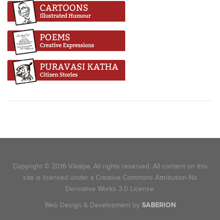
Copyright © 2016 Vikalpa. All rights reserved. All content on this
site is licensed under a Creative Commons Attribution-No
Derivative Works 3.0 License.
Web Design & Development by
SABERION