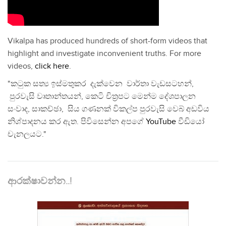
Vikalpa has produced hundreds of short-form videos that
highlight and investigate inconvenient truths. For more
videos,
click here
.
"කටුක සත්‍ය ඉස්මතුකර දැක්වෙන වාර්තා වැඩසටහන්,
පුරවැසි වෘතාන්තයන්, කෙටි චිත්‍රපට මෙන්ම දේශපාලන
සංවාද, සාකච්ඡා, සිය ගණනක් විකල්ප පුරවැසි වෙබ් අඩවිය
නිශ්පාදනය කර ඇත. පිවිසෙන්න අපගේ
YouTube
වීඩියෝ
චැනලයට."
ආරක්ෂාවන්න..!