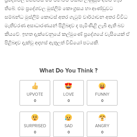
ප්‍රදේශවල තත්ත්වය මේ වනවිට වඩාත් උණුසුම් අතට හැරී
තිබේ. එම ප්‍රදේශවල මුස්ලිම් කොංග්‍රසය හා ආණ්ඩුවට
සම්බන්ධ මුස්ලිම් කොටස් අතර ගැටුම් වාර්ථාවන අතර විවිධ
මැතිවරණ අසාධාරණයන් පිළිබඳව ද පැමිණිළි ලැබී ඇති බව
කියවේ. ඉහත දැක්වෙනුයේ කල්මුණේ ප්‍රදේශයේ වැසියෙක් ඒ
පිළිබඳව දැක්වු අදහස් ඇතුලත් විඩියෝ පටයකි.
What Do You Think ?
UPVOTE
LOVE
FUNNY
0
0
0
SURPRISED
SAD
ANGRY
0
0
0