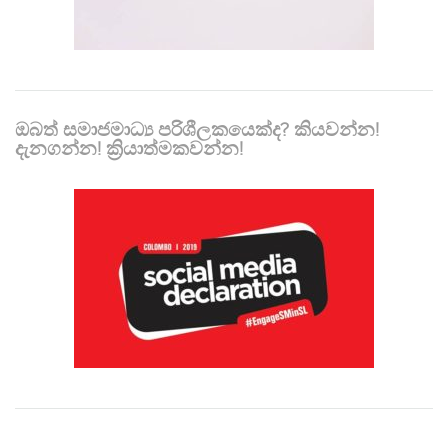
ඔබත් සමාජමාධ්‍ය පරිශීලකයෙක්ද? කියවන්න!
දැනගන්න! ක්‍රියාත්මකවන්න!