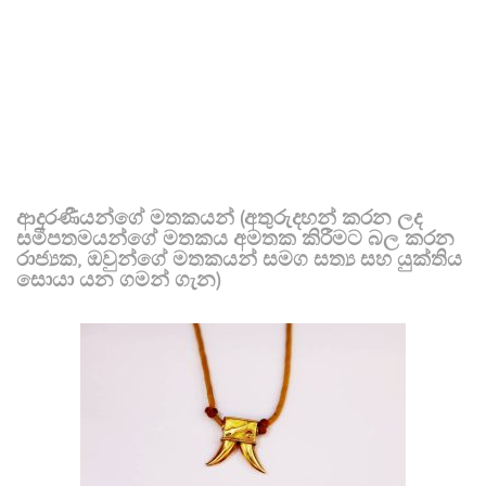
ආදරණීයන්ගේ මතකයන් (අතුරුදහන් කරන ලද
සමීපතමයන්ගේ මතකය අමතක කිරීමට බල කරන
රාජ්‍යක, ඔවුන්ගේ මතකයන් සමග සත්‍ය සහ යුක්තිය
සොයා යන ගමන් ගැන)