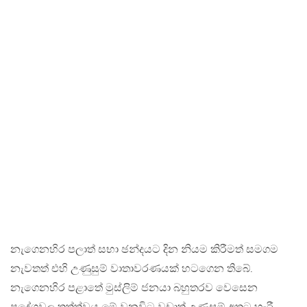
නැගෙනහිර පලාත් සභා ඡන්දයට දින නියම කිරීමත් සමගම
නැවතත් එහි උණුසුම් වාතාවරණයක් හටගෙන තිබේ.
නැගෙනහිර පළාතේ මුස්ලිම් ජනයා බහුතරව වෙසෙන