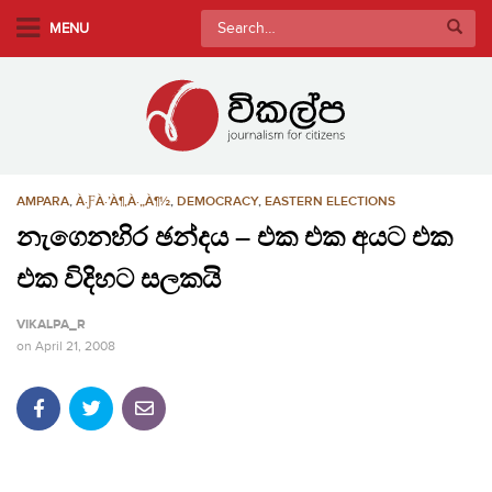
S
Search
MENU
k
for:
i
p
t
o
m
AMPARA
,
À·ƑÀ·’À¶‚À·„À¶½
,
DEMOCRACY
,
EASTERN ELECTIONS
a
i
නැගෙනහිර ඡන්දය – එක එක අයට එක
n
එක විදිහට සලකයි
c
o
VIKALPA_R
n
on
April 21, 2008
t
e
n
t