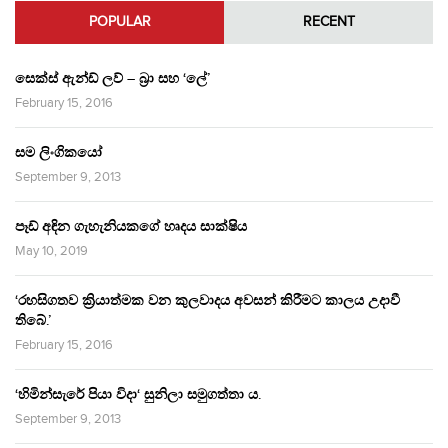
POPULAR
RECENT
සෙක්ස් ඇන්ඩ් ලව් – බ්‍රා සහ ‘ලේ’
February 15, 2016
සම ලිංගිකයෝ
September 9, 2013
පෑඩ් අඳින ගැහැනියකගේ හෘදය සාක්ෂිය
May 10, 2019
‘රහසිගතව ක්‍රියාත්මක වන කුලවාදය අවසන් කිරීමට කාලය උදාවී
තිබේ.’
February 15, 2016
‘හිමින්සැරේ පියා විදා‘ සුනිලා සමුගත්තා ය.
September 9, 2013