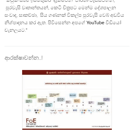
"කටුක සත්‍ය ඉස්මතුකර දැක්වෙන වාර්තා වැඩසටහන්,
පුරවැසි වෘතාන්තයන්, කෙටි චිත්‍රපට මෙන්ම දේශපාලන
සංවාද, සාකච්ඡා, සිය ගණනක් විකල්ප පුරවැසි වෙබ් අඩවිය
නිශ්පාදනය කර ඇත. පිවිසෙන්න අපගේ
YouTube
වීඩියෝ
චැනලයට."
ආරක්ෂාවන්න..!