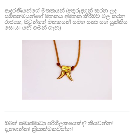
ආදරණීයන්ගේ මතකයන් (අතුරුදහන් කරන ලද
සමීපතමයන්ගේ මතකය අමතක කිරීමට බල කරන
රාජ්‍යක, ඔවුන්ගේ මතකයන් සමග සත්‍ය සහ යුක්තිය
සොයා යන ගමන් ගැන)
ඔබත් සමාජමාධ්‍ය පරිශීලකයෙක්ද? කියවන්න!
දැනගන්න! ක්‍රියාත්මකවන්න!