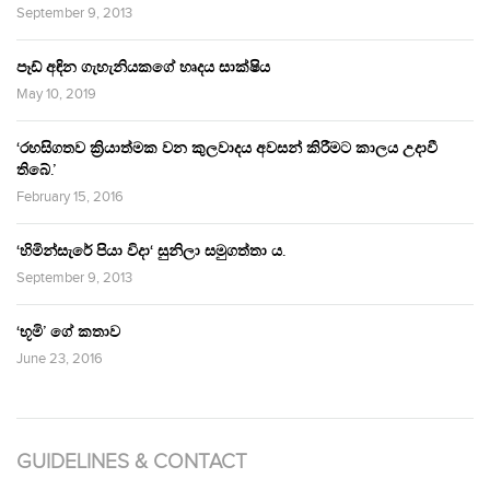
September 9, 2013
පෑඩ් අඳින ගැහැනියකගේ හෘදය සාක්ෂිය
May 10, 2019
‘රහසිගතව ක්‍රියාත්මක වන කුලවාදය අවසන් කිරීමට කාලය උදාවී
තිබේ.’
February 15, 2016
‘හිමින්සැරේ පියා විදා‘ සුනිලා සමුගත්තා ය.
September 9, 2013
‘භූමි’ ගේ කතාව
June 23, 2016
GUIDELINES & CONTACT