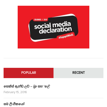
POPULAR
RECENT
සෙක්ස් ඇන්ඩ් ලව් – බ්‍රා සහ ‘ලේ’
February 15, 2016
සම ලිංගිකයෝ