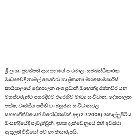
ශ්‍රී ලංකා පුවත්පත් ආයතනයේ පාඨමාලා සම්බන්ධීකාරක
මාධ්‍යවේදී නාමල් පෙරේරා හා බ්‍රිතාන්‍ය මහකොමසාරිස්
කාර්‍යයාලයේ දේශපාලන අංශ ප්‍රධානී මහෙන්ද්‍ර රත්නවීර යන
මහත්වරුන්ට පහරදීමට එරෙහිව මාධ්‍ය සංවිධාන, දේශපාලන
පක්ෂ, වෘත්තීය සමිති හා බහුජන සංවිධානවල
සහභාගීත්වයෙන් විරෝධතාවක් අද (2.7.2008) කොල්ලුපිටිය
මංසන්දීයේදී පැවැත්වුනි. ඉහත දැක්වෙනුයේ එහි අවස්ථා
ඇතුලත් විඩියෝ පට හා ඡායාරූපයි.