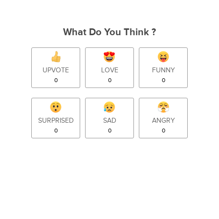
What Do You Think ?
UPVOTE
LOVE
FUNNY
0
0
0
SURPRISED
SAD
ANGRY
0
0
0