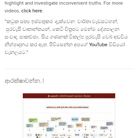
highlight and investigate inconvenient truths. For more
videos,
click here
.
"කටුක සත්‍ය ඉස්මතුකර දැක්වෙන වාර්තා වැඩසටහන්,
පුරවැසි වෘතාන්තයන්, කෙටි චිත්‍රපට මෙන්ම දේශපාලන
සංවාද, සාකච්ඡා, සිය ගණනක් විකල්ප පුරවැසි වෙබ් අඩවිය
නිශ්පාදනය කර ඇත. පිවිසෙන්න අපගේ
YouTube
වීඩියෝ
චැනලයට."
ආරක්ෂාවන්න..!