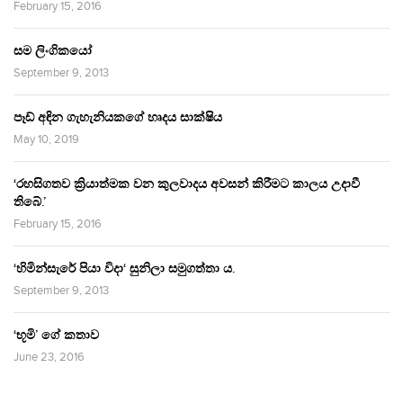
February 15, 2016
සම ලිංගිකයෝ
September 9, 2013
පෑඩ් අඳින ගැහැනියකගේ හෘදය සාක්ෂිය
May 10, 2019
‘රහසිගතව ක්‍රියාත්මක වන කුලවාදය අවසන් කිරීමට කාලය උදාවී
තිබේ.’
February 15, 2016
‘හිමින්සැරේ පියා විදා‘ සුනිලා සමුගත්තා ය.
September 9, 2013
‘භූමි’ ගේ කතාව
June 23, 2016