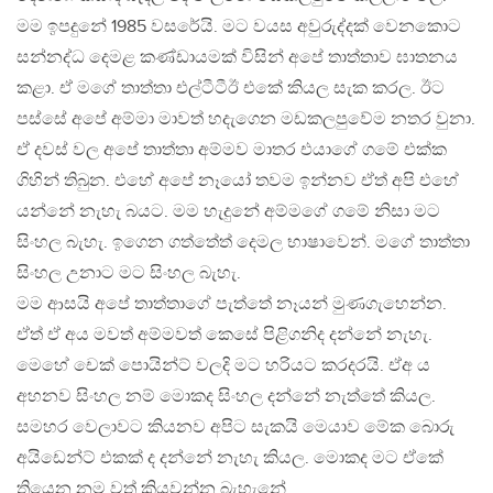
මම ඉපදුනේ 1985 වසරේයි. මට වයස අවුරුද්දක් වෙනකොට
සන්නද්ධ දෙමළ කණ්ඩායමක් විසින් අපේ තාත්තාව ඝාතනය
කළා. ඒ මගේ තාත්තා එල්ටීටීඊ එකේ කියල සැක කරල. ඊට
පස්සේ අපේ අම්මා මාවත් හදැගෙන මඩකලපුවේම නතර වුනා.
ඒ දවස් වල අපේ තාත්තා අම්මව මාතර එයාගේ ගමේ එක්ක
ගිහින් තිබුන. එහේ අපේ නෑයෝ තවම ඉන්නව ඒත් අපි එහේ
යන්නේ නැහැ බයට. මම හැදුනේ අම්මගේ ගමේ නිසා මට
සිංහල බැහැ. ඉගෙන ගත්තේත් දෙමල භාෂාවෙන්. මගේ තාත්තා
සිංහල උනාට මට සිංහල බැහැ.
මම ආසයි අපේ තාත්තාගේ පැත්තේ නෑයන් මුණගැහෙන්න.
ඒත් ඒ අය මවත් අම්මවත් කෙසේ පිළිගනිද දන්නේ නැහැ.
මෙහේ චෙක් පොයින්ට් වලදි මට හරියට කරදරයි. ඒඅ ය
අහනව සිංහල නම් මොකද සිංහල දන්නේ නැත්තේ කියල.
සමහර වෙලාවට කියනව අපිට සැකයි මෙයාව මේක බොරු
අයිඩෙන්ට් එකක් ද දන්නේ නැහැ කියල. මොකද මට ඒකේ
තියෙන නම වත් කියවන්න බැහැනේ.