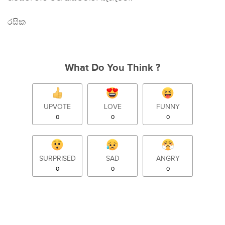
රසික
What Do You Think ?
UPVOTE
LOVE
FUNNY
0
0
0
SURPRISED
SAD
ANGRY
0
0
0