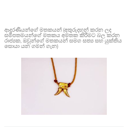
ආදරණීයන්ගේ මතකයන් (අතුරුදහන් කරන ලද
සමීපතමයන්ගේ මතකය අමතක කිරීමට බල කරන
රාජ්‍යක, ඔවුන්ගේ මතකයන් සමග සත්‍ය සහ යුක්තිය
සොයා යන ගමන් ගැන)