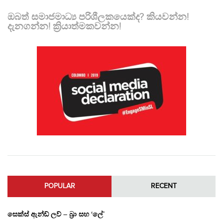
ඔබත් සමාජමාධ්‍ය පරිශීලකයෙක්ද? කියවන්න!
දැනගන්න! ක්‍රියාත්මකවන්න!
POPULAR
RECENT
සෙක්ස් ඇන්ඩ් ලව් – බ්‍රා සහ ‘ලේ’