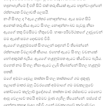
හදුනාගැනිමේ දී එහි සිටි එක් තරුණියක් ඇයව හඳුන්වා දුන්නේ
රත්නායක විමලාවතී ලෙසයි.
නංගි සිංහල ද ? ඇය උත්තර නොදුන්නාය. ඇය සමග සිටි
අනෙක් තරුණිය ඇයට සිංහල නොදන්නා බව පැවසූ නිසා
ඇයගේ තතු විමසීමට හිතුවෙමි. භාෂා පරිවර්ථකගේ උදවුවෙන්
මම ඇයත් සමග දොඩමළු විමී.
ඇයගේ හැඳුනුම්පතේ සිංහලෙන් සඳහන් වී තිබෙන්නේ
රත්නායක විමලාවතී කියාය. එහෙත් ඇයට සිංහල වචනයක්
හෝ අකුරක් බැරිය. ඇයගේ හැඳුනුම්පත ඇයට කියවීමට බැරිය.
එහෙත් නම සිංහල නිසා ඇයට ලැබි තිබෙන්නේ සිහල හැඳුනුම්
පතකි.
මගේ අම්මා දෙමළ තාත්තා සිංහල තාත්තාගේ ගම දකුණු
පළාතේ මාතර.ඔහු ධීවරයෙක් අම්මාගේ ගම මඩකලපුවේ
කෝට්ටෛ් කල්ලාර් ප්‍රදේශයේ. තාත්තා මාළු රස්සාවට මෙහෙට
ආපු වෙලාවේ තමයි අම්මව මුණ ගැහිල තියෙන්නේ. පස්සේ ඒ
දෙන්නා කසාද බැදල පදිංචි උනේ මඩකලපුවේ කල්ලාර් වල.