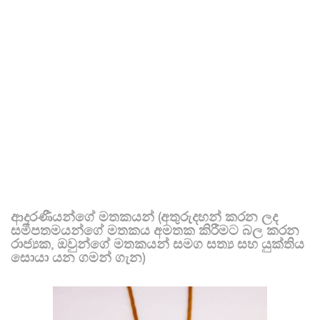
ආදරණීයන්ගේ මතකයන් (අතුරුදහන් කරන ලද
සමීපතමයන්ගේ මතකය අමතක කිරීමට බල කරන
රාජ්‍යක, ඔවුන්ගේ මතකයන් සමග සත්‍ය සහ යුක්තිය
සොයා යන ගමන් ගැන)