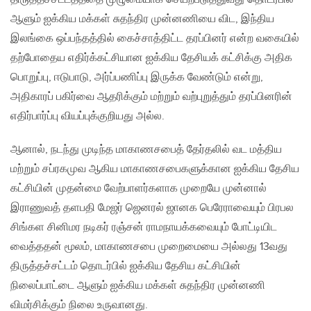
ஆளும் ஐக்கிய மக்கள் சுதந்திர முன்னணியை விட‚ இந்திய
இலங்கை ஒப்பந்தத்தில் கைச்சாத்திட்ட தரப்பினர் என்ற வகையில்
தற்போதைய எதிர்க்கட்சியான ஐக்கிய தேசியக் கட்சிக்கு அதிக
பொறுப்பு‚ ஈடுபாடு‚ அர்ப்பணிப்பு இருக்க வேண்டும் என்று‚
அதிகாரப் பகிர்வை ஆதரிக்கும் மற்றும் வற்புறுத்தும் தரப்பினரின்
எதிர்பார்ப்பு வியப்புக்குறியது அல்ல.
ஆனால்‚ நடந்து முடிந்த மாகாணசபைத் தேர்தலில் வட மத்திய
மற்றும் சப்ரகமுவ ஆகிய மாகாணசபைகளுக்கான ஐக்கிய தேசிய
கட்சியின் முதன்மை வேற்பாளர்களாக முறையே முன்னால்
இராணுவத் தளபதி மேஜர் ஜெனரல் ஜானக பெரேராவையும் பிரபல
சிங்கள சினிமர நடிகர் ரஞ்சன் ராமநாயக்கவையும் போட்டியிட
வைத்ததன் மூலம்‚ மாகாணசபை முறைமையை அல்லது 13வது
திருத்தச்சட்டம் தொடர்பில் ஐக்கிய தேசிய கட்சியின்
நிலைப்பாட்டை ஆளும் ஐக்கிய மக்கள் சுதந்திர முன்னணி
விமர்சிக்கும் நிலை உருவானது.