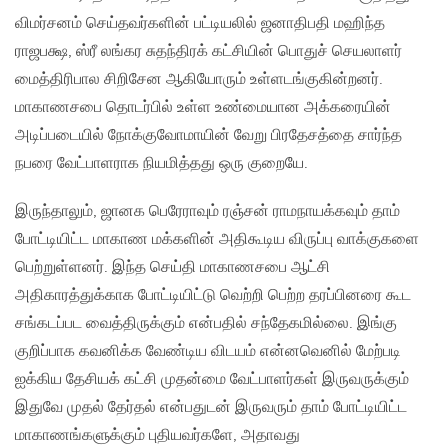
விமர்சனம் செய்தவர்களின் பட்டியலில் ஜனாதிபதி மஹிந்த
ராஜபக்ஷ‚ ஸ்ரீ லங்கர சுதந்திரக் கட்சியின் பொதுச் செயலாளர்
மைத்திரிபால சிறிசேன ஆகியோரும் உள்ளடங்குகின்றனர்.
மாகாணசபை தொடர்பில் உள்ள உண்மையான அக்கரையின்
அடிப்படையில் நோக்குவோமாயின் வேறு பிரதேசத்தை சார்ந்த
நபரை வேட்பாளராக நியமித்தது ஒரு குறையே.
இருந்தாலும்‚ ஜானக பெரேராவும் ரஞ்சன் ராமநாயக்கவும் தாம்
போட்டியிட்ட மாகாண மக்களின் அதிகூடிய விருப்பு வாக்குகளை
பெற்றுள்ளனர். இந்த செய்தி மாகாணசபை ஆட்சி
அதிகாரத்துக்காக போட்டியிட்டு வெற்றி பெற்ற தரப்பினரை கூட
சங்கடப்பட வைத்திருக்கும் என்பதில் சந்தேகமில்லை. இங்கு
குறிப்பாக கவனிக்க வேண்டிய விடயம் என்னவெனில் மேற்படி
ஐக்கிய தேசியக் கட்சி முதன்மை வேட்பாளர்கள் இருவருக்கும்
இதுவே முதல் தேர்தல் என்பதுடன் இருவரும் தாம் போட்டியிட்ட
மாகாணங்களுக்கும் புதியவர்களே‚ அதாவது