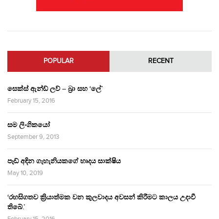
POPULAR
RECENT
සෙක්ස් ඇන්ඩ් ලව් – බ්‍රා සහ ‘ලේ’
February 15, 2016
සම ලිංගිකයෝ
September 9, 2013
පෑඩ් අඳින ගැහැනියකගේ හෘදය සාක්ෂිය
May 10, 2019
‘රහසිගතව ක්‍රියාත්මක වන කුලවාදය අවසන් කිරීමට කාලය උදාවී
තිබේ.’