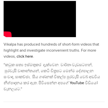
Vikalpa has produced hundreds of short-form videos that
highlight and investigate inconvenient truths. For more
videos,
click here
.
"කටුක සත්‍ය ඉස්මතුකර දැක්වෙන වාර්තා වැඩසටහන්,
පුරවැසි වෘතාන්තයන්, කෙටි චිත්‍රපට මෙන්ම දේශපාලන
සංවාද, සාකච්ඡා, සිය ගණනක් විකල්ප පුරවැසි වෙබ් අඩවිය
නිශ්පාදනය කර ඇත. පිවිසෙන්න අපගේ
YouTube
වීඩියෝ
චැනලයට."