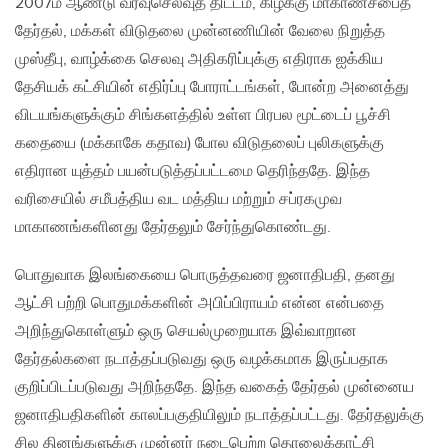
2007ம் ஆண்டு வரவுசெலவுத் திட்டம்‚ கிழக்கு மாகாணசபைத்
தேர்தல்‚ மக்கள் விடுதலை முன்னணியின் வேலை நிறுத்த
முஸ்தீபு‚ வாழ்க்கை செலவு அதிகரிப்புக்கு எதிராக ஐக்கிய
தேசியக் கட்சியின் எதிர்ப்பு போராட்டங்கள்‚ போன்ற அனைத்து
விடயங்களுக்கும் சிங்களத்தில் உள்ள பிரபல மூட்டைப் பூச்சி
கதையை (மக்காகே கதாவ) போல விடுதலைப் புலிகளுக்கு
எதிரான யுத்தம் பயன்படுத்தப்பட்டமை தெரிந்ததே. இந்த
வரிசையில் சமீபத்திய வட மத்திய மற்றும் சப்ரகமுவ
மாகாணங்களினது தேர்தலும் சேர்ந்துகொண்டது.
பொதுவாக இலங்கையை பொருத்தவரை ஜனாதிபதி‚ தனது
ஆட்சி பற்றி பொதுமக்களின் அபிப்பிராயம் என்ன என்பதை
அறிந்துகொள்ளும் ஒரு செயல்முறையாக இவ்வாறான
தேர்தல்களை நடாத்தப்படுவது ஒரு வழக்கமாக இருப்பதாக
குறிப்பிடப்படுவது அறிந்ததே. இந்த வகைத் தேர்தல் முன்னைய
ஜனாதிபதிகளின் காலப்பகுதியிலும் நடாத்தப்பட்டது. தேர்தலுக்கு
சில தினங்களுக்கு முன்னர் நடைபெற்ற தொலைக்காட்சி