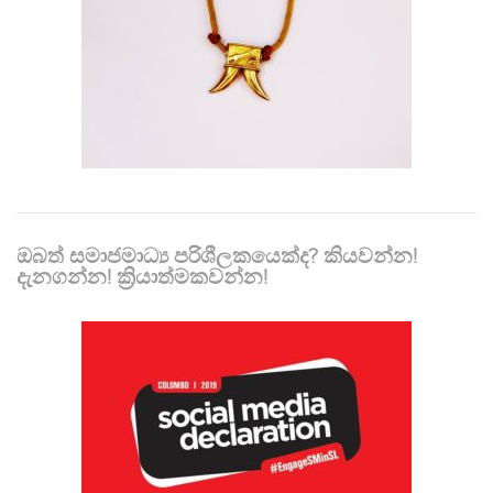
ඔබත් සමාජමාධ්‍ය පරිශීලකයෙක්ද? කියවන්න!
දැනගන්න! ක්‍රියාත්මකවන්න!