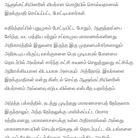
ஆளுங்கட்சியினரின் விமர்சன மொழியில் சொல்வதானால்
இறக்குமதி செய்யப்பட்ட போட்டியாளர்கள்.
எதிர்த்தரப்பில் புதுமுகம் போட்டியிட்ட போதும்‚ ஆளுந்தரப்பை
சேர்ந்த‚ வட மத்திய மற்றும் சப்ரகமுவ மாகாணங்களினது
அதிகாரத்தில் இதுவரை இருந்த இரு முதலமைச்சர்களாலும்
அதிகூடிய விருப்பு வாக்குகளை பெற முடியாமல் போனமை
தொடர்பில் அவர்கள் சார்ந்த கட்சி கவனம் செலுத்துவது கட்சிக்கு
ஆரோக்கியமான விடயமாக அமையும். அத்தோடு‚ இவர்களை
இறக்குமதிகள் என்று கின்டல் செய்த ஆளுங்கட்சியினரின்
விமர்சனம் அவ்வளவு எடுபடவில்லை என்பதே யதார்த்தம்.
அடுத்த பக்கத்தில்‚ நடத்து முடிந்தது மாகாணசபைத் தேர்தலாக
இருந்தாலும்‚ அந்த தேர்தலுக்கு பாவிக்கப்பட்ட பிரசார
உத்தியானது‚ மாகாணசபைக்கு உள்ள அதிகாரங்கள் அல்லது
மாகாணசபையின் செயற்பாடுகளுடன் தொடர்புபட்ட விடயங்களை
விடவும் தேசிய மட்டத்திலான அல்லது மத்திய அரசின்