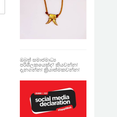
ඔබත් සමාජමාධ්‍ය
පරිශීලකයෙක්ද? කියවන්න!
දැනගන්න! ක්‍රියාත්මකවන්න!