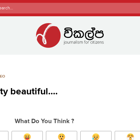
rch
DEO
ty beautiful….
What Do You Think ?