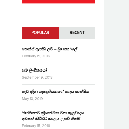
POPULAR
RECENT
සෙක්ස් ඇන්ඩ් ලව් – බ්‍රා සහ ‘ලේ’
February 15, 2016
සම ලිංගිකයෝ
September 9, 2013
පෑඩ් අඳින ගැහැනියකගේ හෘදය සාක්ෂිය
May 10, 2019
‘රහසිගතව ක්‍රියාත්මක වන කුලවාදය
අවසන් කිරීමට කාලය උදාවී තිබේ.’
February 15, 2016