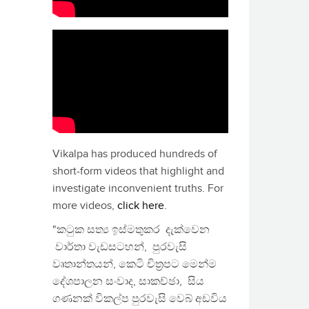
Vikalpa has produced hundreds of
short-form videos that highlight and
investigate inconvenient truths. For
more videos,
click here
.
"කටුක සත්‍ය ඉස්මතුකර දැක්වෙන
වාර්තා වැඩසටහන්, පුරවැසි
වෘතාන්තයන්, කෙටි චිත්‍රපට මෙන්ම
දේශපාලන සංවාද, සාකච්ඡා, සිය
ගණනක් විකල්ප පුරවැසි වෙබ් අඩවිය