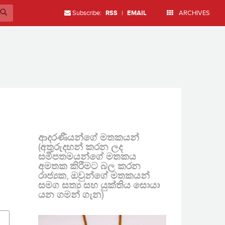
Subscribe:
RSS
|
EMAIL
ARCHIVES
ආදරණීයන්ගේ මතකයන්
(අතුරුදහන් කරන ලද
සමීපතමයන්ගේ මතකය
අමතක කිරීමට බල කරන
රාජ්‍යක, ඔවුන්ගේ මතකයන්
සමග සත්‍ය සහ යුක්තිය සොයා
යන ගමන් ගැන)