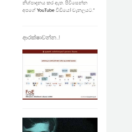
නිශ්පාදනය කර ඇත. පිවිසෙන්න
අපගේ
YouTube
වීඩියෝ චැනලයට."
ආරක්ෂාවන්න..!