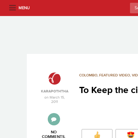
S
Sea
MENU
k
for:
i
p
t
o
m
a
i
n
COLOMBO
,
FEATURED VIDEO
,
VI
c
To Keep the ci
o
KARAPOTHTHA
n
on
March 15,
2011
t
e
n
t
NO
COMMENTS
.