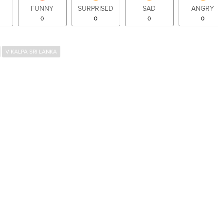
FUNNY
SURPRISED
SAD
ANGRY
0
0
0
0
VIKALPA SRI LANKA