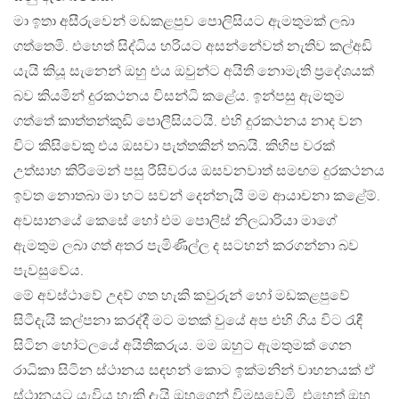
මා ඉතා අසීරුවෙන් මඩකළපුව පොලිසියට ඇමතුමක් ලබා
ගත්තෙමි. එහෙත් සිද්ධිය හරියට අසන්නේවත් නැතිව කල්අඩි
යැයි කියූ සැනෙන් ඔහු එය ඔවුන්ට අයිති නොමැති ප්‍රදේශයක්
බව කියමින් දුරකථනය විසන්ධි කළේය. ඉන්පසු ඇමතුම
ගත්තේ කාත්තන්කුඩි පොලීසියටයි. එහි දුරකථනය නාද වන
විට කිසිවෙකු එය ඔසවා පැත්තකින් තබයි. කිහිප වරක්
උත්සාහ කිරිමෙන් පසු රීසිවරය ඔසවනවාත් සමඟම දුරකථනය
ඉවත නොතබා මා හට සවන් දෙන්නැයි මම ආයාචනා කළේම්.
අවසානයේ කෙසේ හෝ එම පොලිස් නිලධාරියා මාගේ
ඇමතුම ලබා ගත් අතර පැමිණිල්ල ද සටහන් කරගන්නා බව
පැවසුවේය.
මේ අවස්ථාවේ උදව් ගත හැකි කවුරුන් හෝ මඩකළපුවේ
සිටීදැයි කල්පනා කරද්දී මට මතක් වුයේ අප එහි ගිය විට රැඳී
සිටින හෝටලයේ අයිතිකරුය. මම ඔහුට ඇමතුමක් ගෙන
රාධිකා සිටින ස්ථානය සඳහන් කොට ඉක්මනින් වාහනයක් ඒ
ස්ථානයට යැවිය හැකි දැයි ඔහුගෙන් විමසුවෙමි. එහෙත් ඔහු