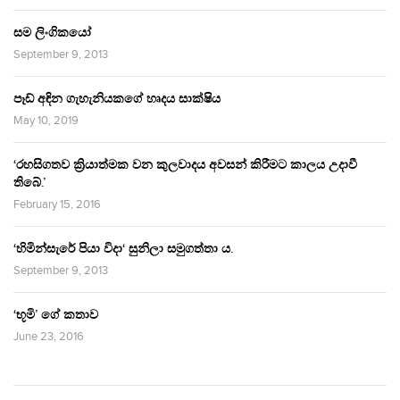
සම ලිංගිකයෝ
September 9, 2013
පෑඩ් අඳින ගැහැනියකගේ හෘදය සාක්ෂිය
May 10, 2019
‘රහසිගතව ක්‍රියාත්මක වන කුලවාදය අවසන් කිරීමට කාලය උදාවී
තිබේ.’
February 15, 2016
‘හිමින්සැරේ පියා විදා‘ සුනිලා සමුගත්තා ය.
September 9, 2013
‘භූමි’ ගේ කතාව
June 23, 2016