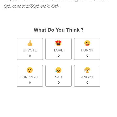
වුත්, අසහනකාරීවුත් හෝරාවකි.
What Do You Think ?
UPVOTE
LOVE
FUNNY
0
0
0
SURPRISED
SAD
ANGRY
0
0
0