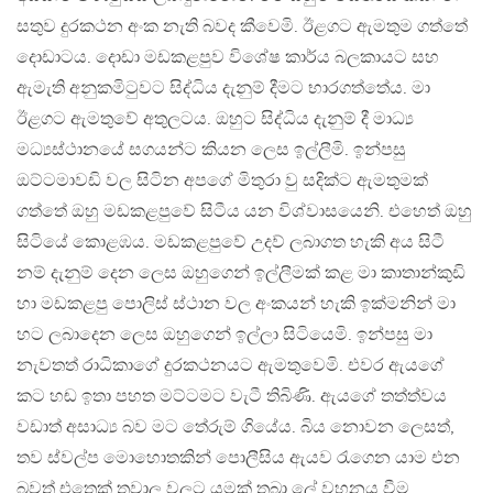
සතුව දුරකථන අංක නැති බවද කීවෙමි. ඊළගට ඇමතුම ගත්තේ
දොඩාටය. දොඩා මඩකළපුව විශේෂ කාර්ය බලකායට සහ
ඇමැති අනුකමිටුවට සිද්ධිය දැනුම් දීමට භාරගත්තේය. මා
ඊළගට ඇමතුවේ අතුලටය. ඔහුට සිද්ධිය දැනුම් දී මාධ්‍ය
මධ්‍යස්ථානයේ සගයන්ට කියන ලෙස ඉල්ලීමි. ඉන්පසු
ඔට්ටමාවඩි වල සිටින අපගේ මිතුරා වු සදික්ට ඇමතුමක්
ගත්තේ ඔහු මඩකළපුවේ සිටීය යන විශ්වාසයෙනි. එහෙත් ඔහු
සිටියේ කොළඹය. මඩකළපුවේ උදව් ලබාගත හැකි අය සිටී
නම් දැනුම් දෙන ලෙස ඔහුගෙන් ඉල්ලීමක් කළ මා කාතාන්කුඩි
හා මඩකළපු පොලිස් ස්ථාන වල අංකයන් හැකි ඉක්මනින් මා
හට ලබාදෙන ලෙස ඔහුගෙන් ඉල්ලා සිටියෙමි. ඉන්පසු මා
නැවතත් රාධිකාගේ දුරකථනයට ඇමතුවෙමි. එවර ඇයගේ
කට හඬ ඉතා පහත මට්ටමට වැටී තිබිණි. ඇයගේ තත්ත්වය
වඩාත් අසාධ්‍ය බව මට තේරුම් ගියේය. බිය නොවන ලෙසත්,
තව ස්වල්ප මොහොතකින් පොලීසිය ඇයව රැගෙන යාම එන
බවත් එතෙක් තුවාල වලට යමක් තබා ලේ වහනය වීම