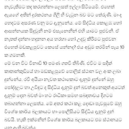
නැවැතීමට තද කරගන්නා ලෙසත් ඉල්ලා සිටියෙමි. එහෙත්
ඇයගේ අතින් දුරකථනය ගිලි හී වැටුන බව මට තේරුණි. මා ද
හෙඳටම අසරණ වනු මට දැනුනේය. මේ සිද්ධිය කොළඹ හෝ
ආසන්නයක සිදුවුනි නම් එසැනෙනින් එහි යාමට පුළුවනි. ඒ
නැතත් දන්නා හඳුනන අය හරහා හෝ උදවු කිරීමට පුළුවන
එහෙත් මඩකළපුවට කෙසේ යන්නද? එය අඩුම තරමින් පැය 10
ක ගමනකි.
මේ වන විට විනාඩි 10 පමණ ගතවී තිබිණි. එවිට ම සදීක්
කාතාන්කුඩියේ හා මඩකළපුවේ පොලිස් ස්ථාන වල අංක ලබා
දුන්නේය. රවී අයියා නැවත කථාකොට දැනුම් දුන්නේ ඔහු
පෝද්දලට හා උවිඳුට ද සිද්ධිය දැනුම් දුන් බවත් අනෙකුත් අයටත්
දැනුම් දෙන බවත් මා හට රාධිකා සමඟ සබඳතාවය දිගටම
තබාගන්නා ලෙසත්ය. මේ අතර කථා කළ දොඩා පැවසූවේ ඔහු
විශේෂ කාර්ය බලකායට හා පොලීසියට සිද්ධිය දැනුම් දුන්
බවයි. හැකි ඉක්මනින් විශේෂ කාර්ය බලකායට එම ස්ථානයට
යනු ඇති බවත්ය.