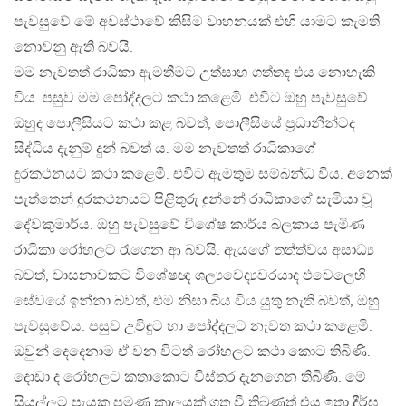
පැවසුවේ මේ අවස්ථාවේ කිසිම වාහනයක් එහි යාමට කැමති
නොවනු ඇති බවයි.
මම නැවතත් රාධිකා ඇමතීමට උත්සාහ ගත්තද එය නොහැකි
විය. පසුව මම පෝද්දලට කථා කළෙමි. එවිට ඔහු පැවසුවේ
ඔහුද පොලීසියට කථා කළ බවත්, පොලීසියේ ප්‍රධානීන්ටද
සිද්ධිය දැනුම් දුන් බවත් ය. මම නැවතත් රාධිකාගේ
දුරකථනයට කථා කළෙමි. එවිට ඇමතුම සම්බන්ධ විය. අනෙක්
පැත්තෙන් දුරකථනයට පිළිතුරු දුන්නේ රාධිකාගේ සැමියා වූ
දේවකුමාර්ය. ඔහු පැවසුවේ විශේෂ කාර්ය බලකාය පැමිණ
රාධිකා රෝහලට රැගෙන ආ බවයි. ඇයගේ තත්ත්වය අසාධ්‍ය
බවත්, වාසනාවකට විශේෂඥ ශල්‍යවෙද්‍යවරයාද එවෙලෙහි
සේවයේ ඉන්නා බවත්, එම නිසා බිය විය යුතු නැති බවත්, ඔහු
පැවසූවේය. පසුව උවිඳුට හා පෝද්දලට නැවත කථා කළෙමි.
ඔවුන් දෙදෙනාම ඒ වන විටත් රෝහලට කථා කොට තිබිණි.
දොඩා ද රෝහලට කතාකොට විස්තර දැනගෙන තිබිණි. මේ
සියල්ලට පැයක පමණ කාලයක් ගත වී තිබුණත් එය ඉතා දීර්ඝ