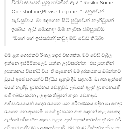
විශ්වාසයෙන් යුතු හඬකින් ඇය ‛‛ Rasika Some
One shot me,Please help me. ’’ යනුවෙන්
පැවසුවාය. මා ඉඳගෙන සිටි පුටුවෙන් නැගිටුනේ
ඉබේය. ඇයි මොකද? මම නැවත විමසුවෙමි.
‛‛මගේ ගේ ඉස්සරහදී කවුද මට වෙඩි තිබ්බා.
මම ළග ගෙදරකට රිංගල දොර වහගත්ත. මට වෙඩි වැදිල
ඉන්නෙ ඉස්පිරිතාලෙට යන්න උදව්කරන්න’’ එසැනෙනින්
දුරකතනය විසන්ධි විය. ඒ සැනෙන් මම දුරකථනය ඔබන්නට
වුයේ අපේ සගයන්ට සිද්ධිය දැනුම් දීම සඳහායි. මා අත ඇත්තේ
මගේ නැතිවූ දුරකථනය වෙනුවට ලබාගත් අලුත් දුරකථනයකි.
එහි ගබඩා කරන ලද අංක තිබුනේ නැත. වෙනදාට
අනිවාර්යයෙන් ගෙදර රැගෙන යන පරිගණකය එදින මා ගෙදර
රැගෙන නොආවෙමි. මගේ දුරකථන අංක සඳහන් කළ පොතද
ඇත්තේ පරිගණක බෑගය තුළය. දැන් කුමක් කරන්නද? මම රවී
අයියාට පණිවුඩය ලබාදුන්නෙමි. මම ඔහුට විස්තරය කියා මා