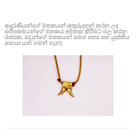
ආදරණීයන්ගේ මතකයන් (අතුරුදහන් කරන ලද
සමීපතමයන්ගේ මතකය අමතක කිරීමට බල කරන
රාජ්‍යක, ඔවුන්ගේ මතකයන් සමග සත්‍ය සහ යුක්තිය
සොයා යන ගමන් ගැන)