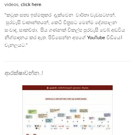
videos,
click here
.
"කටුක සත්‍ය ඉස්මතුකර දැක්වෙන වාර්තා වැඩසටහන්,
පුරවැසි වෘතාන්තයන්, කෙටි චිත්‍රපට මෙන්ම දේශපාලන
සංවාද, සාකච්ඡා, සිය ගණනක් විකල්ප පුරවැසි වෙබ් අඩවිය
නිශ්පාදනය කර ඇත. පිවිසෙන්න අපගේ
YouTube
වීඩියෝ
චැනලයට."
ආරක්ෂාවන්න..!