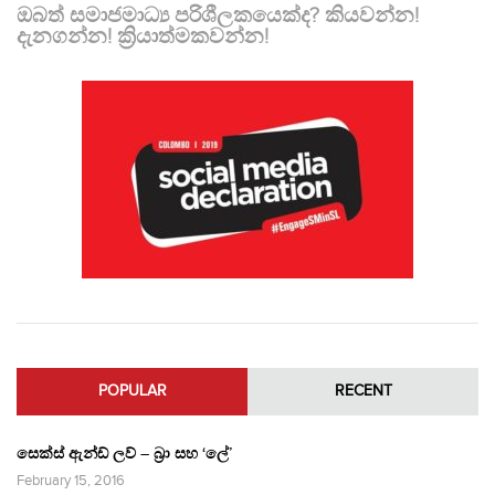
ඔබත් සමාජමාධ්‍ය පරිශීලකයෙක්ද? කියවන්න!
දැනගන්න! ක්‍රියාත්මකවන්න!
POPULAR
RECENT
සෙක්ස් ඇන්ඩ් ලව් – බ්‍රා සහ ‘ලේ’
February 15, 2016