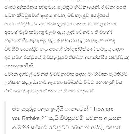
ජංගම දුරකථනය නාද විය. ඇමතුම රාධිකාගෙනි. රාධිකා අපත්
සමඟ කිට්ටුවෙන් ආශ්‍රය කරන, මඩකළපුව ප්‍රදේශයේ
මාධ්‍යවේදිනියකි. අප මඩකළපුවට යන හැම වෙලාවකම
අපගේ වැඩ කටයුතු වලට ඇය උදව්වෙනවා. ඒ වගේම
නැගෙනහිර පැවැත්වූ පළාත් සභා හා පළාත් පාලන ඡන්ද
විමසීම් දෙකේදීම ඇය අපගේ ඡන්ද නිරීක්ෂණ කටයුතු සඳහා
අප සමග එක්වුයේ මඩකළපුවේ තිබෙන අනාරක්ෂිත තත්ත්වයද
නොසලකමිනි.
මෙදින දහවල් වෙනත් වුවමනාවක් සඳහා මා රාධිකා ඇමතීමට
උත්සාහ කළද මා හට ඇය හා සම්බන්ධ වීමට නොහැකි විය.
රාධිකාගේ ඇමතුම ඒ නිසා යැයි මම සිතුවෙමි.
මම සුපුරුදු ලෙස ඉංග්‍රිසි භාෂාවෙන් ” How are
you Rathika ? ’’ යැයි විමසුවෙමි. වෙනදා ඇසෙන
ගාම්භීර කටහඬ වෙනුවට බොහෝ අසීරු, එහෙත්