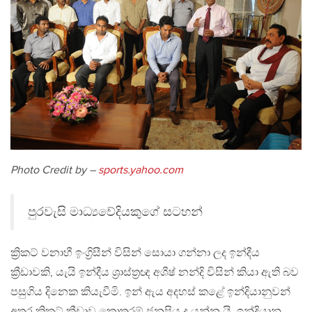
Photo Credit by –
sports.yahoo.com
පුරවැසි මාධ්‍යවේදියකුගේ සටහන්
ක්‍රිකට් වනාහී ඉංග්‍රිසීන් විසින් සොයා ගන්නා ලද ඉන්දීය
ක්‍රීඩාවකි, යැයි ඉන්දීය ශ්‍රාස්ත්‍රඥ අශීෂ් නන්දි විසින් කියා ඇති බව
පසුගිය දිනෙක කියැවීමි. ඉන් ඇය අදහස් කළේ ඉන්දියානුවන්
අතර ක්‍රිකට් ක්‍රීඩාව කොතරම් ජනප්‍රිය ද යන්න යි. ඉන්දියානු