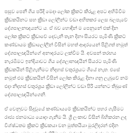
පසුව පෙනී ගිය පරිදි මෙදා ලෝක ක්‍රිකට් කිරුළ අපට අහිමිවීම
ක්‍රීඩකයිනට සහ ක්‍රීඩා ලෝලීන්ට වඩා අහිතකර ලෙස බලපෑවේ
දේශපාලනඥයන්ට ය. ඒ බව හොඳින් ම පෙනුනේ එක් දින
ලෝක ක්‍රිකට් ක්‍රීඩාවේ දෙවැනි තැන දිනා සියරට පැමිණි ක්‍රිකට්
කණ්ඩායම ක්‍රීඩාලෝලීන් විසින් මහත් ආදරයෙන් පිළිගත් නමුත්
දේශපාලඥයින්ගේ අනාදරයට ලක්වීම යි. අවසන් තරඟය
නැරඹීමට ඉන්දියාවට ගිය දේශලානඥයින් සියරට පැමිණි
ක්‍රීඩකයින් පිළිගැනීමට නිදහස් චතුරශ්‍රයට ගියේ නැත. එසේ
නමුත් එම ක්‍රීඩකයින් විසින් ලෝක කිරුළ දිනා ගනු ලැබුවේ නම්
එදා නිදහස් චතුරශ්‍රය ක්‍රීඩා ලෝලීන්ට වඩා පිරී යන්නට තිබුණේ
දේශපාලඥයින්ගෙනි.
ඒ වෙනුවට සිදුවූයේ කණ්ඩායමේ ක්‍රීඩකයින්ට පහර ගැසීමට
රාජ්‍ය ජනමාධ්‍ය යොදා ගැනීම යි. ශ්‍රී ලංකාව විසින් බිහිකරන ලද
විශ්ෂ්ධතම ක්‍රිකට් ක්‍රීඩකයා වන මුත්තයියා මුරලිදරන් එදින