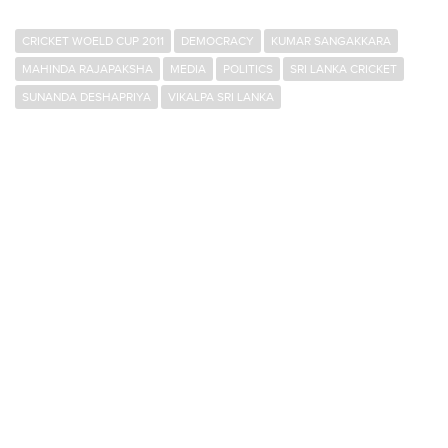
CRICKET WOELD CUP 2011
DEMOCRACY
KUMAR SANGAKKARA
MAHINDA RAJAPAKSHA
MEDIA
POLITICS
SRI LANKA CRICKET
SUNANDA DESHAPRIYA
VIKALPA SRI LANKA