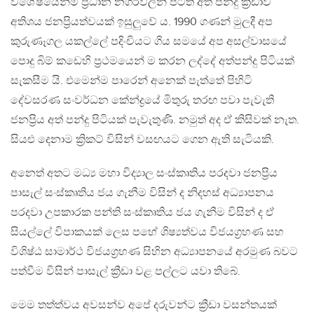
විශේෂයෙන්ම ප්‍රධාන නගරවලින් පිටත අත් පන්දු ක්‍රීඩාව
අතිශය ජනප්‍රියත්වයක් ඉසුලුවේ ය. 1990 ගණන් මුලදී අප
කුරුණෑගල යකල්ලේ පදිංචියට ගිය සමයේ අප අසල්වාසයේ
පොදු බිම් කඩෙහි ප්‍රථමයෙන් ම කරන ලද්දේ අත්පන්දු පිටියක්
සැකසීම යි. එමෙන්ම පාරෙන් අනෙක් පැත්තේ පිහිටි
දේවසරණ සංවර්ධන කේන්ද්‍රයේ මිතුරු තරඟ පවා පැවැති
ජනප්‍රිය අත් පන්දු පිටියක් පැවැතුණි. නමුත් අද ඒ කිසිවක් නැත.
සියළු දෙනාම ක්‍රිකට් විසින් වසඟයට ගෙන ඇති සැටියකි.
අනෙත් අතට මධ්‍ය මහා විද්‍යාල සංස්කෘතිය පරදවා ජනප්‍රිය
පාසැල් සංස්කෘතිය ජය ගැනීම විසින් ද නිදහස් අධ්‍යාපනය
පරදවා උපකාරක පන්ති සංස්කෘතිය ජය ගැනීම විසින් ද ඒ
සියල්ලේ විපාකයක් ලෙස පහේ ශිෂ්‍යත්වය විජයග්‍රහණ සහ
විශිෂ්ඨ සාමාර්ථ විජයග්‍රහණ සිහින අධ්‍යාපනයේ අරමුණ බවට
පත්වීම විසින් පාසැල් ක්‍රීඩා වළ පල්ලට යවා තිබේ.
මෙම තත්ත්වය අවසන්ව අපේ දරුවන්ට ක්‍රීඩා වසන්තයක්