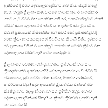
දැක්වීමේ දී එරට දේශපාලනඥයින්ට නම් කියා ස්තුති කළේ
නැත. නමුත් ශ්‍රී ලංකා කණ්ඩායමේ නායක කුමාර් සංගක්කාර
‛අපට සෑම විටම මඟ පෙන්වන අති ගරු ජනාධිපතිතුමාට ස්තුති
වේවා’ කියා ලෝකයටම කීවේ ය. නැත්නම් කියැවුණේ ය.
එවැනි ප්‍රකාශයක් කිසිසේත්ම අන් කවර හෝ ප්‍රජාතන්ත්‍රවාදී
රටක ක්‍රීඩා නායකයකුගෙන් පිටවිය හැකි යැයි සිතීම දුෂ්කර ය.
එම ප්‍රකාශය විසින් ම පෙන්නුම් කරන්නේ මෙරට ක්‍රීඩාව මත
දේශපාලනය විසින් ඇති කරන තෙරපුම යි.
ශ්‍රී ලංකාවේ පවත්නා එක් ප්‍රධානතම ප්‍රශ්නයක් නම් සෑම
ක්‍රියාදාමයක්ම අනවශ්‍ය පරිදි දේශපාලනකරණය වී තිබීම යි.
අධ්‍යාපනය, සුව සේවා, ගමනාගමන, මහජන ආරක්ෂාව,
සංවර්ධනය වැනි සෑම අංශයක්ම ක්‍රියාත්මක වන්නේ එම
ක්ෂේත්‍රයන්ට අදාළ නියමයන් සහ ප්‍රමිතීන් අනුව නොව
දේශපාලනඥයින්ගේ සිතැඟි ය. ක්‍රිකට් ක්‍රීඩාවට ද අත්ව ඇති
හෙණය එය යි.