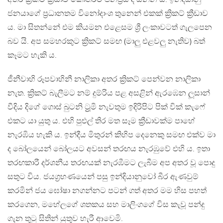
ජනයාගේ ප්‍රධානතම විනෝදාංශ තුනෙන් එකක් ක්‍රිකට් ක්‍රීඩාව
ය. මා සිතන්නේ එම කියමන එළෙසම ශ්‍රී ලංකාවටත් ගැලපෙන
බව යි. අප සමහරකුට ක්‍රිකට් සමඟ (මාලු එළවලු නැතිව) බත්
කෑමට හැකි ය.
ජීනීවාහි රූපවාහිනී නාලිකා අතර ක්‍රිකට් පෙන්වන නාලිකා
නැත. ක්‍රිකට් බැලීමට නම් දුම්රිය පළ අසළින් ඇරඹෙන ලූසාන්
වීදිය දිගේ ගොස් බුටනි ට්‍රූමි නැවතුම ඉදිරිපිට පික් වික් කැෆේ
එකට යා යුතු ය. එහි පුළුල් තිර මත සෑම ක්‍රීඩාවක්ම පාහේ
නැරඹිය හැකි ය. ඉන්දීය මිතුරන් කිහිප දෙනෙකු සමඟ එක්ව මා
ද බෝලයෙන් බෝලයට අවසන් තරඟය නැරඹුවේ එහි ය. ඉතා
තරඟකාරී දර්ශනීය තරඟයක් නැරඹීමට ලැබීම අප අතර වූ පොදු
සතුට විය. ජයග්‍රහණයෙන් පසු ඉන්දියානුවෝ බීර ඇණවුම්
කරමින් ජය ඝෝෂා නගන්නට පටන් ගත් අතර මම හිස පහත්
කරගෙන, මහේලගේ ශතකය සහ මාලිංගගේ විස කැවූ පන්දු
ගැන තුටු සිතින් යුතුව හැරී ආවෙමි.