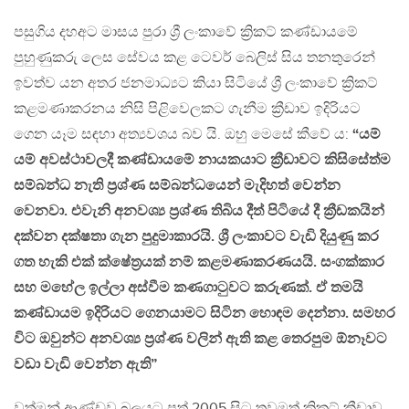
පසුගිය දහඅට මාසය පුරා ශ්‍රී ලංකාවේ ක්‍රිකට් කණ්ඩායමේ
පුහුණුකරු ලෙස සේවය කළ ටෙවර් බෙලිස් සිය තනතුරෙන්
ඉවත්ව යන අතර ජනමාධ්‍යට කියා සිටියේ ශ්‍රී ලංකාවේ ක්‍රිකට්
කළමණාකරනය නිසි පිළිවෙලකට ගැනීම ක්‍රීඩාව ඉදිරියට
ගෙන යෑම සඳහා අත්‍යවශය බව යි. ඔහු මෙසේ කීවේ ය:
“යම්
යම් අවස්ථාවලදී කණ්ඩායමේ නායකයාට ක්‍රීඩාවට කිසිසේත්ම
සම්බන්ධ නැති ප්‍රශ්ණ සම්බන්ධයෙන් මැදිහත් වෙන්න
වෙනවා. එවැනි අනවශ්‍ය ප්‍රශ්ණ තිබිය දීත් පිටියේ දී ක්‍රීඩකයින්
දක්වන දක්ෂතා ගැන පුදුමාකාරයි. ශ්‍රී ලංකාවට වැඩි දියුණු කර
ගත හැකි එක් ක්ෂේත්‍රයක් නම් කළමණාකරණයයි. සංගක්කාර
සහ මහේල ඉල්ලා අස්වීම කණගාටුවට කරුණක්. ඒ තමයි
කණ්ඩායම ඉදිරියට ගෙනයාමට සිටින හොඳම දෙන්නා. සමහර
විට ඔවුන්ට අනවශ්‍ය ප්‍රශ්ණ වලින් ඇති කළ තෙරපුම ඕනෑවට
වඩා වැඩි වෙන්න ඇති”
වත්මන් ආණ්ඩුව බලයට පත් 2005 සිට තවමත් ක්‍රිකට් ක්‍රීඩාව