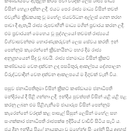
කණ්ඩායමට ඇතුළත් කිරීම පවා වරදක් ලෙස රාජ්‍ය මාධ්‍ය
විසින් හෙළා දකින ලදී. එයට පෙර රාජ්‍ය මාධ්‍ය විසින් තවත්
එවැනිම ක්‍රීඩකයකු වූ මහේල ජයවර්ධන අල්ලස් ගෙන තරඟ
පාවා දී ඇතැයි රාජ්‍ය රූපවාහිනී මාධ්‍ය මගින් ප්‍රචාරය කරන ලදී.
එම ප්‍රචාරයන් මෙහෙය වූ පුද්ගලයෝ තවමත් රාජ්‍යයේ
විශ්වාසවන්තම හොරණෑකරුවන් ලෙස සේවය කරති. ඉන්
පෙන්නුම් කැරෙන්නේ ක්‍රීඩනයිනට පහර දීම රාජ්‍ය
අනුග්‍රහයෙන් සිදු වූ බවයි. රාජ්‍ය ජනමාධ්‍ය විසින් ක්‍රිකට්
කණ්ඩායම වෙත දක්වන ලද පසමිතුරු ආකල්පය දේශපාලන
විරුද්ධවාදීන් වෙත දක්වන ආකලපයේ ම දිගුවක් වැනි විය.
පසුව ජනාධිපතිතුමා විසින් ක්‍රිකට් කණ්ඩායම ජනාධිපති
මන්දිරයේ දී පිළි ගන්නා ලදී. ඉන්දීය පුවත්පත් විසින් යළි යළි පළ
කරනු ලබන එම පිළිගැනීමේ ජායාරූප විසින් පෙන්නුම්
කැරෙන්නේ වරදක් කළ පාසැල් සිසුන් ලෙසින් මහේල සහ
සංගක්කාර ජනාධිපති රාජපක්ෂ ඉදිරියේ වාඩිවී සිටිය සැටි ය.
ජය දීනු ඉන්දීය පිළේ නායකයා වූ මහේන්ද්‍ර සිං දෝනි සිය අදහස්