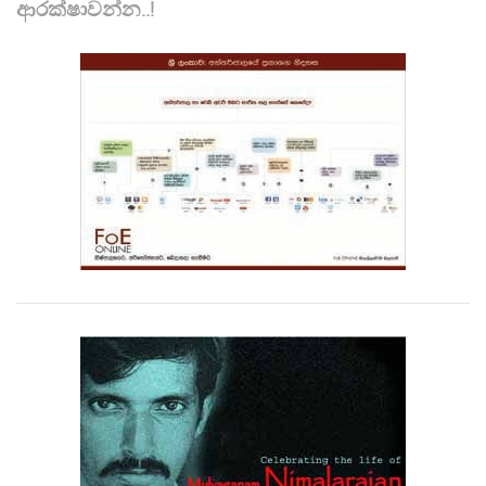
ආරක්ෂාවන්න..!