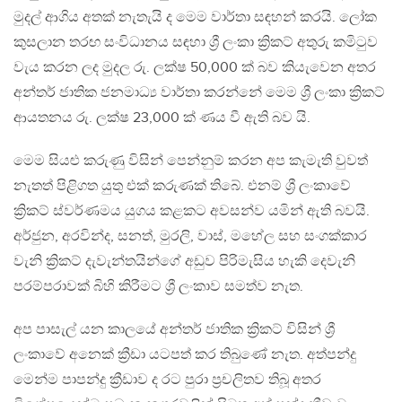
මුදල් ආගිය අතක් නැතැයි ද මෙම වාර්තා සඳහන් කරයි. ලෝක
කුසලාන තරඟ සංවිධානය සඳහා ශ්‍රී ලංකා ක්‍රිකට් අතුරු කමිටුව
වැය කරන ලද මුදල රු. ලක්ෂ 50,000 ක් බව කියැවෙන අතර
අන්තර් ජාතික ජනමාධ්‍ය වාර්තා කරන්නේ මෙම ශ්‍රී ලංකා ක්‍රිකට්
ආයතනය රු. ලක්ෂ 23,000 ක් ණය වී ඇති බව යි.
මෙම සියළු කරුණු විසින් පෙන්නුම් කරන අප කැමැති වුවත්
නැතත් පිළිගත යුතු එක් කරුණක් තිබේ. එනම් ශ්‍රී ලංකාවේ
ක්‍රිකට් ස්වර්ණමය යුගය කළකට අවසන්ව යමින් ඇති බවයි.
අර්ජුන, අරවින්ද, සනත්, මුරලි, වාස්, මහේල සහ සංගක්කාර
වැනි ක්‍රිකට් දැවැන්තයින්ගේ අඩුව පිරිමැසිය හැකි දෙවැනි
පරම්පරාවක් බිහි කිරීමට ශ්‍රී ලංකාව සමත්ව නැත.
අප පාසැල් යන කාලයේ අන්තර් ජාතික ක්‍රිකට් විසින් ශ්‍රී
ලංකාවේ අනෙක් ක්‍රීඩා යටපත් කර තිබුණේ නැත. අත්පන්දු
මෙන්ම පාපන්දු ක්‍රීඩාව ද රට පුරා ප්‍රචලිතව තිබූ අතර