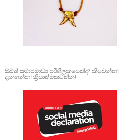
ඔබත් සමාජමාධ්‍ය පරිශීලකයෙක්ද? කියවන්න!
දැනගන්න! ක්‍රියාත්මකවන්න!