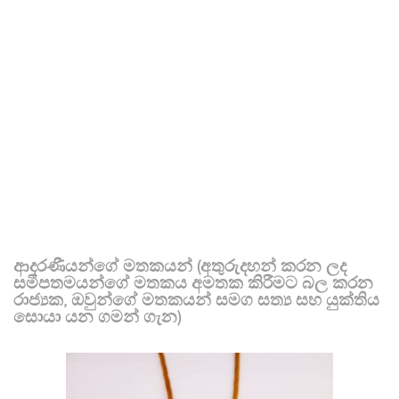
ආදරණීයන්ගේ මතකයන් (අතුරුදහන් කරන ලද
සමීපතමයන්ගේ මතකය අමතක කිරීමට බල කරන
රාජ්‍යක, ඔවුන්ගේ මතකයන් සමග සත්‍ය සහ යුක්තිය
සොයා යන ගමන් ගැන)