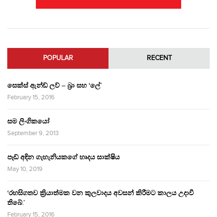
POPULAR
RECENT
සෙක්ස් ඇන්ඩ් ලව් – බ්‍රා සහ ‘ලේ’
February 15, 2016
සම ලිංගිකයෝ
September 9, 2013
පෑඩ් අඳින ගැහැනියකගේ හෘදය සාක්ෂිය
May 10, 2019
‘රහසිගතව ක්‍රියාත්මක වන කුලවාදය අවසන් කිරීමට කාලය උදාවී
තිබේ.’
February 15, 2016