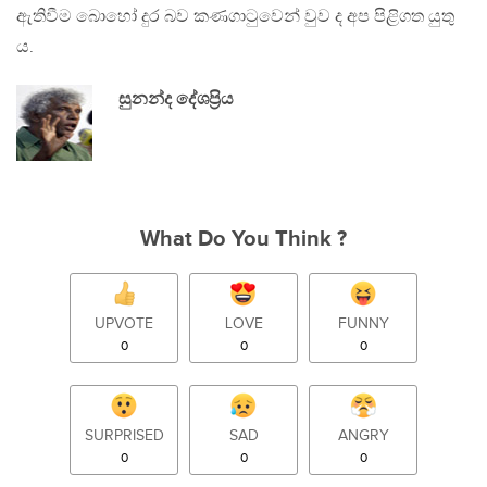
ඇතිවීම බොහෝ දුර බව කණගාටුවෙන් වුව ද අප පිළිගත යුතු
ය.
සුනන්ද දේශප්‍රිය
What Do You Think ?
UPVOTE
LOVE
FUNNY
0
0
0
SURPRISED
SAD
ANGRY
0
0
0