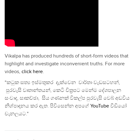
Vikalpa has produced hundreds of short-form videos that
highlight and investigate inconvenient truths. For more
videos,
click here
.
"කටුක සත්‍ය ඉස්මතුකර දැක්වෙන වාර්තා වැඩසටහන්,
පුරවැසි වෘතාන්තයන්, කෙටි චිත්‍රපට මෙන්ම දේශපාලන
සංවාද, සාකච්ඡා, සිය ගණනක් විකල්ප පුරවැසි වෙබ් අඩවිය
නිශ්පාදනය කර ඇත. පිවිසෙන්න අපගේ
YouTube
වීඩියෝ
චැනලයට."