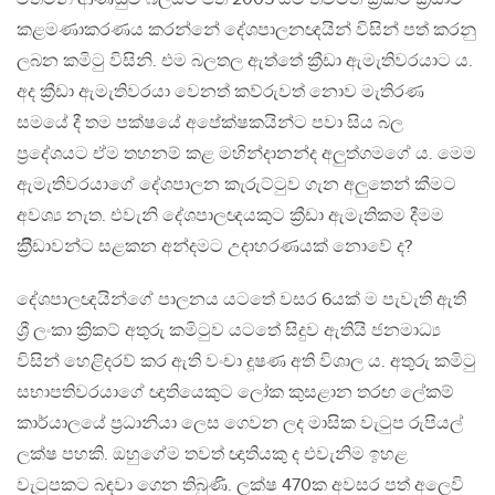
කළමණාකරණය කරන්නේ දේශපාලනඥයින් විසින් පත් කරනු
ලබන කමිටු විසිනි. එම බලතල ඇත්තේ ක්‍රීඩා ඇමැතිවරයාට ය.
අද ක්‍රීඩා ඇමැතිවරයා වෙනත් කව්රුවත් නොව මැතිරණ
සමයේ දී තම පක්ෂයේ අපේක්ෂකයින්ට පවා සිය බල
ප්‍රදේශයට ඒම තහනම් කළ මහින්දානන්ද අලුත්ගමගේ ය. මෙම
ඇමැතිවරයාගේ දේශපාලන කැරුට්ටුව ගැන අලුතෙන් කීමට
අවශ්‍ය නැත. එවැනි දේශපාලඥයකුට ක්‍රීඩා ඇමැතිකම දීමම
ක්‍රිීඩාවන්ට සළකන අන්දමට උදාහරණයක් නොවේ ද?
දේශපාලඥයින්ගේ පාලනය යටතේ වසර 6යක් ම පැවැති ඇති
ශ්‍රී ලංකා ක්‍රිකට් අතුරු කමිටුව යටතේ සිදුව ඇතියි ජනමාධ්‍ය
විසින් හෙළිදරව් කර ඇති වංචා දූෂණ අති විශාල ය. අතුරු කමිටු
සභාපතිවරයාගේ ඥාතියෙකුට ලෝක කුසළාන තරඟ ලේකම්
කාර්යාලයේ ප්‍රධානියා ලෙස ගෙවන ලද මාසික වැටුප රුපියල්
ලක්ෂ පහකි. ඔහුගේම තවත් ඥාතියකු ද එවැනිම ඉහළ
වැටුපකට බඳවා ගෙන තිබුණි. ලක්ෂ 470ක අවසර පත් අලෙවි