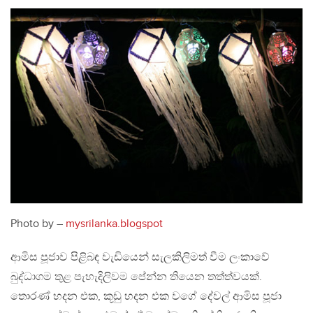
Photo by –
mysrilanka.blogspot
ආමිස පූජාව පිළිබඳ වැඩියෙන් සැලකිලිමත් වීම ලංකාවේ
බුද්ධාගම තුළ පැහැදිලිවම පේන්න තියෙන තත්ත්වයක්.
තොරණ් හදන එක, කූඩු හදන එක වගේ දේවල් ආමිස පූජා