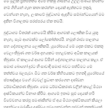
මේ මූලික ප්‍රතිපත්තිම අපේ භික්ෂු ශාසනය උල්ලංඝණය කරනව
නම් ගිහියන් ගැන කතා කරන්න දෙයක් ඇත්තටම ඉතුරු
වෙන්නෙ නැහැ. ලංකාවේ බුද්ධාගම ඇදහීම සම්බන්ධයෙන් මම
දකින විශාලතම පරස්පරය ඒක තමයි.
බුද්ධාගම විතරක් නෙමෙයි කිසිම ආගමක් ලෞකික විය යුතු
නැහැ. සෑම ආගමක්ම ලෝකෝත්තරයි. නමුත් රාජ්‍ය පාලනය
සහ දේශපාලනය ලෞකිකයි. යුරෝපයේ මේ දෙක එකට එකතු
වෙලා තිබුණ ශත වර්ෂ දහයකට පහළවකට අධික කාලයක්
තිබුණා. ඒ කාලයේ ආගම විසින් දේශපාලනය පාලනය කළා. ඒ
සමාජ බොහෝ දුරට හිංසාවාදී සමාජ බවට පත්වීමට මේ
තත්ත්වය බලපෑවා. මීට ශත වර්ෂ කිහිපයකට ඉහතදි යුරෝපයේ
ස්පාඤ්ඤය වගේ රටවල් ප්‍රධාන කරගෙන දණ්ඩන
ධර්මාධිකරණ තිබුණා. මෙම ධර්මාධිකරණ වලින් කළේ මිථ්‍යා
දෘෂ්ටිකයන්ව විනාශ කිරීම. ආගමේ ඉතාම සුළු දෙයක් හරි
විවේචනය කරපු පමණකින්ම ඒ අය මිථ්‍යා දෘෂ්ටිකයන් කියලා
හඳුන්වලා මරණීය දණ්ඩය පවා පනවන්න පුළුවන් තතත්වයක්