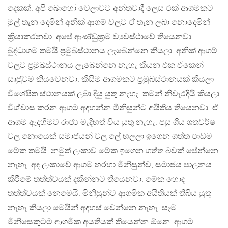
දෙකක්. අපි බොහෝ වෙලාවට අන්තවාදී ලෙස එක් ආගමකට
මුල් තැන දෙමින් අනික් ආගම් වලට ඒ තැන ලබා නොදෙමින්
ක්‍රියාකරනවා. අපේ ආණ්ඩුක්‍රම ව්‍යවස්ථාවේ තියෙනවා
බුද්ධාගම තමයි ප්‍රමුඛස්ථානය ලැබෙන්නෙ කියලා. අනික් ආගම්
වලට ප්‍රමුඛස්ථානය ලැබෙන්නෙ නැහැ කියන එක ඒකෙන්
සෘජුවම කියවෙනවා. කිසිම ආගමකට ප්‍රමුඛස්ථානයක් කියලා
විශේෂිත ස්ථානයක් ලබා දියු යුතු නැහැ. තමන් නිවැරදියි කියලා
විශ්වාස කරන ආගම අදහන්න මිනිසුන්ට අයිතිය තියෙනවා. ඒ
ආගම ඇදහීමට රාජ්‍ය මැදිහත් විය යුතු නැහැ. පසු ගිය ශතවර්ෂ
වල නොයෙක් සමාජයන් වල ලේ හලලා ඉගෙන ගත්ත පාඩම
මේක තමයි. නමුත් ලංකාව මේක ඉගෙන ගත්ත බවක් පේන්නෙ
නැහැ. අද ලංකාවේ ආගම හරහා මිනිසුන්ව, සමාජය පාලනය
කිරීමේ තත්ත්වයක් දකින්නට තියෙනවා. මේක හොඳ
තත්ත්වයක් නෙමෙයි. මිනිසුන්ට ආගමික අයිතියක් තිබිය යුතු
නැහැ කියලා මෙයින් අදහස් වෙන්නෙ නැහැ. සෑම
මිනිසෙකුටම ආගමික අයතියක් තියෙන්න ඕනෙ. ආගම