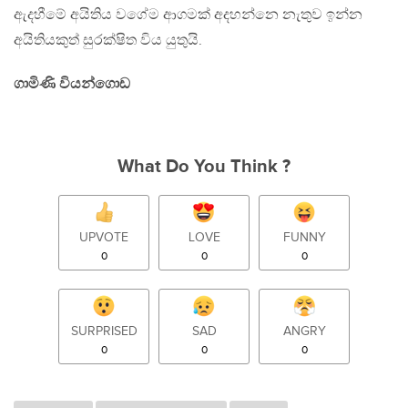
ඇදහීමේ අයිතිය වගේම ආගමක් අදහන්නෙ නැතුව ඉන්න
අයිතියකුත් සුරක්ෂිත විය යුතුයි.
ගාමිණි වියන්ගොඩ
What Do You Think ?
UPVOTE
LOVE
FUNNY
0
0
0
SURPRISED
SAD
ANGRY
0
0
0