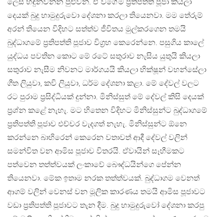
ලෙස හඳුන්වන්න පුළුවන්. ඒ වගේම ප්‍රතිපත්ති පූජා කියලා
දෙයක් බුදු හාමුදුරුවො දේශනා කරලා තියෙනවා. මම තේරුම්
අරන් තියෙන විදිහට සත්ත්ව ජීවිතය මුල්කරගෙන තමයි
බුද්ධාගමේ ප්‍රතිපත්ති පූජාව විග්‍රහ කෙරෙන්නෙ. පසුගිය කාලේ
යුද්ධය පවතින කොට මේ රටේ සතුරාව නැසිය යුතුයි කියලා
සතුරාව නැසීම නිවනට මාර්ගයයි කියලා භික්ෂූන් වහන්සේලා
ගීත ලියුවා, කවි ලියුවා, ධර්ම දේශනා කළා. මේ දේවල් වලට
රට පුරාම ප්‍රසිද්ධියක් දුන්නා. මිනිස්සුත් මේ දේවල් කිසි දෙයක්
ප්‍රශ්න කළේ නැහැ. මට හිතෙන විදිහට මිනිස්සුන්ට බුද්ධාගමේ
ප්‍රතිපත්ති පූජාව එච්චර වැදගත් නැහැ. මිනිස්සුන්ට ඕනෙ
කරන්නෙ බාහිරෙන් කෙරෙන වතාවත් ආදී දේවල් වලින්
සමන්විත වන ආමිස පූජාව විතරයි. ඒවායින් සෑහීමකට
පත්වෙන තත්ත්වයක් ලංකාවේ බෞද්ධයින්ගෙ පේන්න
තියෙනවා. මේක ඉතාම නරක තත්ත්වයක්. බුද්ධාගම වෙනත්
ආගම් වලින් වෙනස් වන මූලික කාරණය තමයි ආමිස පූජාවට
වඩා ප්‍රතිපත්ති පූජාවට තැන දීම. බුදු හාමුදුරුවෝ දේශනා කරපු