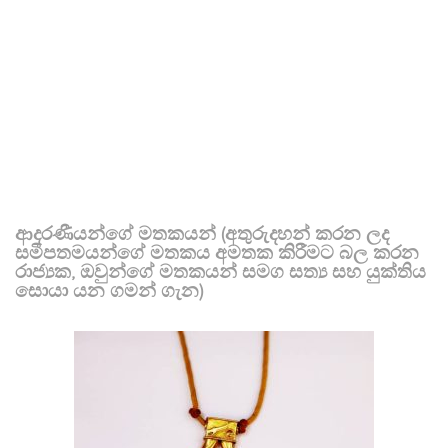
ආදරණීයන්ගේ මතකයන් (අතුරුදහන් කරන ලද
සමීපතමයන්ගේ මතකය අමතක කිරීමට බල කරන
රාජ්‍යක, ඔවුන්ගේ මතකයන් සමග සත්‍ය සහ යුක්තිය
සොයා යන ගමන් ගැන)