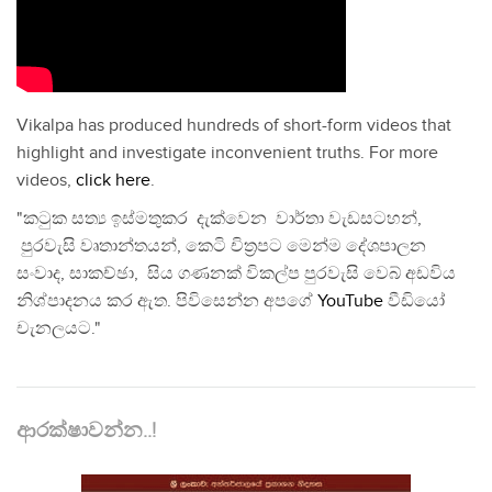
Vikalpa has produced hundreds of short-form videos that
highlight and investigate inconvenient truths. For more
videos,
click here
.
"කටුක සත්‍ය ඉස්මතුකර දැක්වෙන වාර්තා වැඩසටහන්,
පුරවැසි වෘතාන්තයන්, කෙටි චිත්‍රපට මෙන්ම දේශපාලන
සංවාද, සාකච්ඡා, සිය ගණනක් විකල්ප පුරවැසි වෙබ් අඩවිය
නිශ්පාදනය කර ඇත. පිවිසෙන්න අපගේ
YouTube
වීඩියෝ
චැනලයට."
ආරක්ෂාවන්න..!