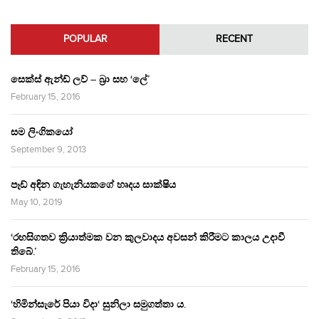
POPULAR
RECENT
සෙක්ස් ඇන්ඩ් ලව් – බ්‍රා සහ ‘ලේ’
February 15, 2016
සම ලිංගිකයෝ
September 9, 2013
පෑඩ් අඳින ගැහැනියකගේ හෘදය සාක්ෂිය
May 10, 2019
‘රහසිගතව ක්‍රියාත්මක වන කුලවාදය අවසන් කිරීමට කාලය උදාවී
තිබේ.’
February 15, 2016
‘හිමින්සැරේ පියා විදා‘ සුනිලා සමුගත්තා ය.