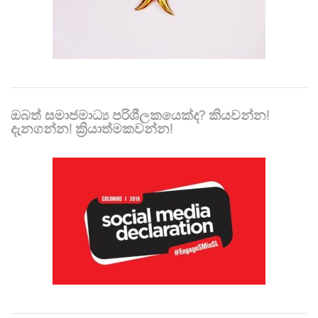
ඔබත් සමාජමාධ්‍ය පරිශීලකයෙක්ද? කියවන්න!
දැනගන්න! ක්‍රියාත්මකවන්න!