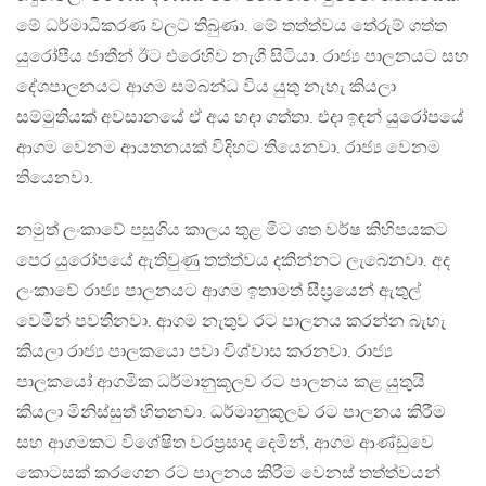
මේ ධර්මාධිකරණ වලට තිබුණා. මේ තත්ත්වය තේරුම් ගත්ත
යුරෝපීය ජාතීන් ඊට එරෙහිව නැගී සිටියා. රාජ්‍ය පාලනයට සහ
දේශපාලනයට ආගම සම්බන්ධ විය යුතු නැහැ කියලා
සම්මුතියක් අවසානයේ ඒ අය හදා ගත්තා. එදා ඉඳන් යුරෝපයේ
ආගම වෙනම ආයතනයක් විදිහට තියෙනවා. රාජ්‍ය වෙනම
තියෙනවා.
නමුත් ලංකාවේ පසුගිය කාලය තුළ මීට ශත වර්ෂ කිහිපයකට
පෙර යුරෝපයේ ඇතිවුණු තත්ත්වය දකින්නට ලැබෙනවා. අද
ලංකාවේ රාජ්‍ය පාලනයට ආගම ඉතාමත් සීඝ්‍රයෙන් ඇතුල්
වෙමින් පවතිනවා. ආගම නැතුව රට පාලනය කරන්න බැහැ
කියලා රාජ්‍ය පාලකයො පවා විශ්වාස කරනවා. රාජ්‍ය
පාලකයෝ ආගමික ධර්මානුකූලව රට පාලනය කළ යුතුයි
කියලා මිනිස්සුත් හිතනවා. ධර්මානුකූලව රට පාලනය කිරීම
සහ ආගමකට විශේෂිත වරප්‍රසාද දෙමින්, ආගම ආණ්ඩුවෙ
කොටසක් කරගෙන රට පාලනය කිරීම වෙනස් තත්ත්වයන්