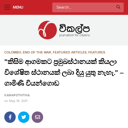
S
Search
MENU
k
for:
i
p
t
o
m
COLOMBO
,
END OF THE WAR
,
FEATURED ARTICLES
,
FEATURES
a
i
”කිසිම ආගමකට ප්‍රමුඛස්ථානයක් කියලා
n
විශේෂිත ස්ථානයක් ලබා දියු යුතු නැහැ.” –
c
o
ගාමිණි වියන්ගොඩ
n
KARAPOTHTHA
t
on
May 19, 2011
e
n
t